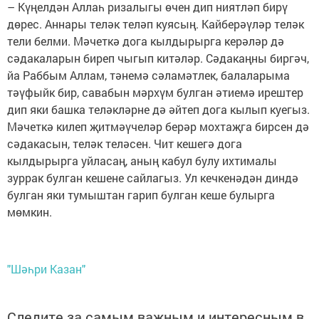
– Күңелдән Аллаһ ризалыгы өчен дип ниятләп бирү
дөрес. Аннары теләк теләп куясың. Кайберәүләр теләк
тели белми. Мәчеткә дога кылдырырга керәләр дә
сәдакаларын биреп чыгып китәләр. Сәдакаңны биргәч,
йа Раббым Аллам, тәнемә сәламәтлек, балаларыма
тәүфыйк бир, савабын мәрхүм булган әтиемә ирештер
дип яки башка теләкләрне дә әйтеп дога кылып куегыз.
Мәчеткә килеп җитмәүчеләр берәр мохтаҗга бирсен дә
сәдакасын, теләк теләсен. Чит кешегә дога
кылдырырга уйласаң, аның кабул булу ихтималы
зуррак булган кешене сайлагыз. Ул кечкенәдән диндә
булган яки тумыштан гарип булган кеше булырга
мөмкин.
"Шәһри Казан"
Следите за самым важным и интересным в