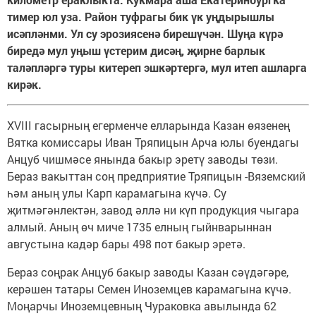
тимер юл уза. Район туфрагы бик үк уңдырышлы
исәпләнми. Ул су эрозиясенә бирешүчән. Шуңа күрә
биредә мул уңыш үстерим дисәң, җирне барлык
таләпләргә туры китереп эшкәртергә, мул итеп ашларга
кирәк.
XVIII гасырның егерменче елларында Казан өязенең
Вятка комиссары Иван Тряпицын Арча юлы буендагы
Анцуб чишмәсе янында бакыр эретү заводы төзи.
Бераз вакыттан соң предприятие Тряпицын -Вяземский
һәм аның улы Карп карамагына күчә. Су
җитмәгәнлектән, завод әллә ни күп продукция чыгара
алмый. Аның өч миче 1735 елның гыйнварыннан
августына кадәр бары 498 пот бакыр эретә.
Бераз соңрак Анцуб бакыр заводы Казан сәүдәгәре,
керәшен татары Семен Иноземцев карамагына күчә.
Моңарчы Иноземцевның Чураковка авылында 62