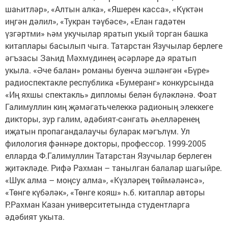
шаһитләр», «Алтын алка», «Яшерен касса», «Күктән
иңгән дәлил», «Тукран тәүбәсе», «Елан гадәтен
үзгәртми» һәм укучылар яратып укый торган башка
китаплары басылып чыга. Татарстан Язу­чылар берлеге
әгъзасы Заһид Мәхмүдинең әсәрләре дә яратып
укыла. «Әче балан» романы буенча эшләнгән «Бүре»
радио­спектакле республика «Бумеранг» конкурсында
«Иң яхшы спектакль» дипломы белән бүләкләнә. Фоат
Галимуллин киң җәмәгатьчелеккә радио­ның элеккеге
дикторы, зур галим, әдәбият-сәнгать әһелләренең
иҗатын пропагандалаучы буларак мәгълүм. Ул
филология фәннәре докторы, профессор. 1999-2005
елларда Ф.Галимуллин Татарстан Язучылар берлеген
җитәкләде. Рифә Рахман – танылган балалар шагыйре.
«Шук алма – моңсу алма», «Күзләрең төймәләнсә»,
«Төнге күбәләк», «Төнге кояш» һ.б. китаплар авторы
Р.Рахман Казан университетында студентларга
әдәбият укыта.