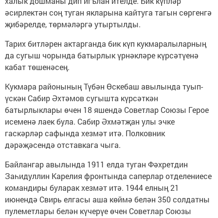
халык дошманы дип игълан ителде. Бик күпләр
әсирлектән соң туган якларына кайтуга тагын сөргенгә
җибәрелде, төрмәләргә утыртылды.
Тарих битләрен актарганда бик күп кукмаралыларның
да сугыш чорында батырлык үрнәкләре күрсәтүенә
кабат төшенәсең.
Кукмара районының Түбән Өскебаш авылында туып-
үскән Сабир Әхтәмов сугышта күрсәткән
батырлыклары өчен 18 яшендә Советлар Союзы Герое
исеменә лаек була. Сабир Әхмәтҗан улы эчке
гаскәрләр сафында хезмәт итә. Полковник
дәрәҗәсендә отставкага чыга.
Байлангар авылында 1911 елда туган Фәхретдин
Заһидуллин Карелия фронтында саперлар отделениесе
командиры буларак хезмәт итә. 1944 елның 21
июнендә Cвирь елгасы аша көймә белән 350 солдатны
пулеметлары белән күчерүе өчен Советлар Союзы