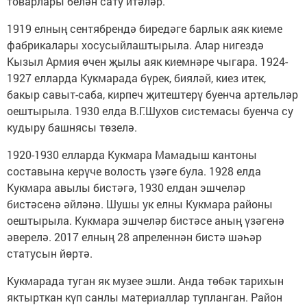
товарлары белән сату итәләр.
1919 елның сентябрендә биредәге барлык аяк киеме
фаб­рикалары хосусыйлаштырыла. Алар нигездә
Кызыл Армия өчен җылы аяк киемнәре чыгара. 1924-
1927 елларда Кукмарада бүрек, бияләй, киез итек,
бакыр савыт-саба, кирпеч җитештерү буенча артельләр
оештырыла. 1930 елда В.Г.Шухов системасы буенча су
кудыру башнясы төзелә.
1920-1930 елларда Кукмара Мамадыш кантоны
составына керүче волость үзәге була. 1928 елда
Кукмара авылы бистәгә, 1930 елдан эшчеләр
бистәсенә әйләнә. Шушы ук елны Кукмара районы
оештырыла. Кукмара эшчеләр бистәсе аның үзәгенә
әверелә. 2017 елның 28 апреленнән бистә шәһәр
статусын йөртә.
Кукмарада туган як музее эшли. Анда төбәк тарихын
яктырткан күп санлы материаллар туп­ланган. Район