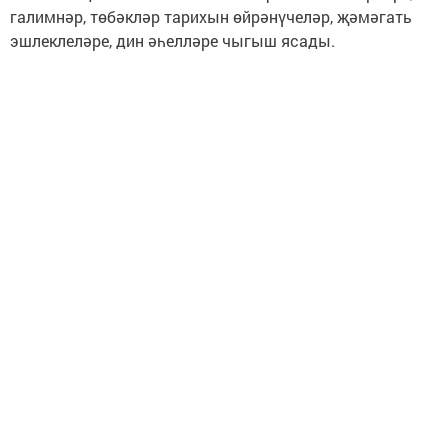
галимнәр, төбәкләр тарихын өйрәнүчеләр, җәмәгать
эшлеклеләре, дин әһелләре чыгыш ясады.
Гадел Әхмәтҗанов
«Татар-информ»
Следите за самым важным и интересным в
Telegram-канале
Татмедиа
Читайте новости Татарстана в
национальном мессенджере MАХ:
https://max.ru/tatmedia