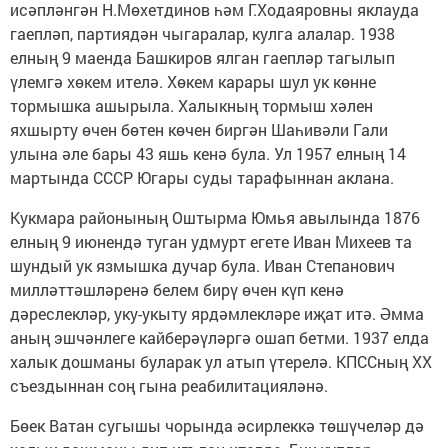
исәпләнгән Н.Мөхетдинов һәм Г.Ходаяровны яклауда
гаепләп, партиядән чыгаралар, кулга алалар. 1938
елның 9 маенда Башкиров ялган гаепләр тагылып
үлемгә хөкем ителә. Хөкем карары шул ук көнне
тормышка ашырыла. Халыкның тормыш хәлен
яхшырту өчен бөтен көчен биргән Шаһивәли Гали
улына әле бары 43 яшь кенә була. Ул 1957 елның 14
мартында СССР Югары суды тарафыннан аклана.
Кукмара районының Оштырма Юмья авылында 1876
елның 9 июнендә туган удмурт егете Иван Михеев та
шундый ук язмышка дучар була. Иван Степанович
милләттәшләренә белем бирү өчен күп кенә
дәреслекләр, уку-укыту ярдәмлекләре иҗат итә. Әмма
аның эшчәнлеге кайберәүләргә ошап бетми. 1937 елда
халык дошманы буларак ул атып үтерелә. КПССның ХХ
съездыннан соң гына ­реабилитацияләнә.
Бөек Ватан сугышы чорында әсирлеккә төшүчеләр дә