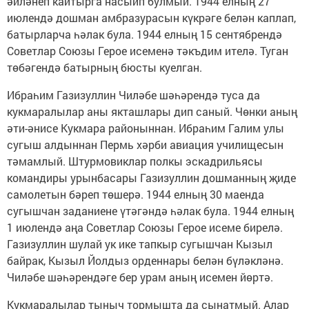
әйләнеп кайтырга насыйп булмый. 1944 елның 27
июлендә дошман амбразурасын күкрәге белән каплап,
батырларча һәлак була. 1944 елның 15 сентябрендә
Советлар Союзы Герое исеменә тәкъдим ителә. Туган
төбәгендә батырның бюсты куелган.
Ибраһим Газизуллин Чиләбе шәһәрендә туса да
кукмаралылар аны якташлары дип саный. Чөнки аның
әти-әнисе Кукмара районыннан. Ибраһим Галим улы
сугыш алдыннан Пермь хәрби авиация училищесын
тәмамлый. Штурмовиклар полкы эскадрильясы
командиры урынбасары Газизуллин дошманның җиде
самолетын бәреп төшерә. 1944 елның 30 маенда
сугышчан заданиене үтәгәндә һәлак була. 1944 елның
1 июлендә аңа Советлар Союзы Герое исеме бирелә.
Газизуллин шулай ук ике тапкыр сугышчан Кызыл
байрак, Кызыл Йолдыз орденнары белән бүләкләнә.
Чиләбе шәһәрендәге бер урам аның исемен йөртә.
Кукмаралылар тыныч тормышта да сынатмый. Алар