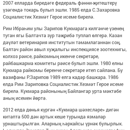
2007 елларда биредәге федераль фәнни-җитештерү
үзәгендә токарь булып эшли. 1985 елда С.Захаровка
Социалистик Хезмәт Герое исеме бирелә.
Рим Ибраһим улы Зарипов Кукмарага килгәнче үзенең
туган ягы Балтачта зур тәҗрибә туплап өлгерә. Казан
дәүләт ветеринария институтын тәмамлаганнан соң,
Балтач район авыл хуҗалыгы инспекциясе зоотехнигы,
колхоз рәисе, райкомның икенче секретаре,
райбашкарма комитеты рәисе булып эшли. 1980 елны
Кукмара райкомы беренче секретаре итеп сайлана. Бу
вазифаны Р.Зарипов 1989 елга кадәр башкара. 1986
елда Рим Зариповка Социалистик Хезмәт Герое исеме
бирелә. Кукмара районының Байлангар урта мәктәбе
аның исемен йөртә.
2012 елда дөнья күргән «Кукмара шәхесләре» дигән
китапта 500 дән артык кеше турында язмалар
урнаштырылган. Аларның һәркайсы үрнәк булырлык.