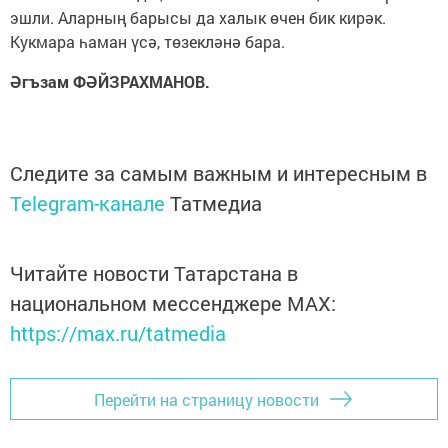
эшли. Аларның барысы да халык өчен бик кирәк.
Кукмара һаман үсә, төзекләнә бара.
Әгъзам ФӘЙЗРАХМАНОВ.
Следите за самым важным и интересным в
Telegram-канале
Татмедиа
Читайте новости Татарстана в
национальном мессенджере MАХ:
https://max.ru/tatmedia
Перейти на страницу новости