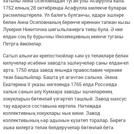
хатыны Анна Осиповнадан туган улы Асафулла кала.
1752 елның 28 октябрендә Асафулла милекче буларак
рәсмиләштерелә. Ул балигъ булганчы, идарә эшләре
белән Анна Осиповнаның беренче иреннән тапкан кызы
Лукерия Никитична шөгыльләнергә тиеш була. Ә ике
елдан соң бу бурычны Иноземцевның икенче туганы
Петрга йөклиләр.
Сатып алынган крепостнойлар һәм үз теләкләре белән
килүчеләр исәбенә заводта эшләүчеләр саны елдан-ел
арта. 1750 елда завод янында православие чиркәве
төзи башлыйлар. Башта ул агачтан салына. Әмма
Екатерина II указы нигезендә 1765 елда Россиядә
халык санын алу Кукмара заводы эшчеләренең
хокукларын бөтенләй үзгәртеп ташлый. Завод махсус
тау идарәсе составына кертелә. Нәтиҗәдә
коллективның хокук­лары нык кими. Завод
коллективының һәр адымын күзәтеп торалар. Бирегә
эшкә килергә теләк белдерүчеләр бөтенләй бетә.