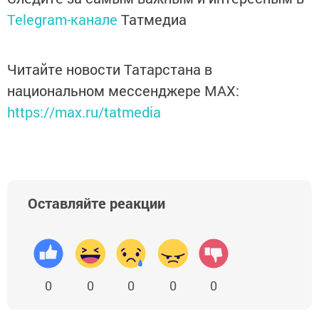
Telegram-канале
Татмедиа
Читайте новости Татарстана в
национальном мессенджере MАХ:
https://max.ru/tatmedia
Оставляйте реакции
0
0
0
0
0