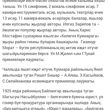
премияләре иясе Фасил Әхмәтов исеме халыкка яхшы
таныш. Ул 15 симфоник, 2 вокаль-симфоник әсәр, 7
камера-инструменталь әсәр, музыкаль театрлар өчен
13 әсәр, 11 камера-вокаль әсәрләре, балалар, яшьләр
өчен күпсанлы җырлар авторы. Илгиз Зарипов та –
йөзләгән популяр җырлар авторы. Аның Харис
Мостафин сүзләренә язылган «Килегез Кукмарага»
җыры район гимны буларак башкарыла. Газинур
Морат – бүген республиканың иң актив иҗат итүче
шагыйрьләреннән берсе. Ул М.Җәлил һәм Г.Тукай
премияләре лауреаты.
Чаллыда яшәп иҗат итүче, Кукмара районының Янил
авылында туган Рәшит Бәшәр – А.Алиш, Э.Касыймов,
С.Сөләйманова исемендәге премияләр лауреаты.
1925 елда районның Байлангар авылында туган
Мәгъсүм Насыйбуллин – белгечлеге буенча юрист, ул
гомер буе прокуратура органнарында эшләде. Аның
«Без капчыкта ятмый», «Юрист язмалары», «Билгесез