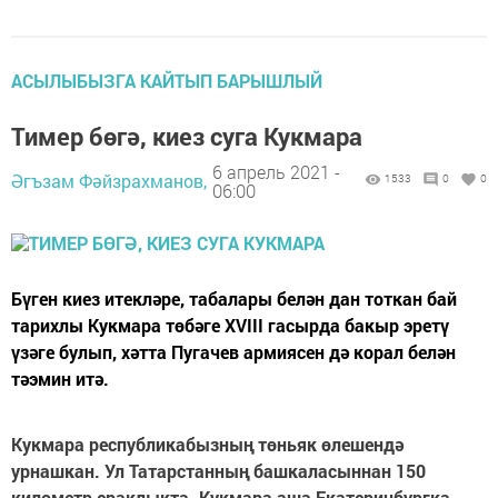
АСЫЛЫБЫЗГА КАЙТЫП БАРЫШЛЫЙ
Тимер бөгә, киез суга Кукмара
6 апрель 2021 -
Әгъзам Фәйзрахманов,
1533
0
0
06:00
Бүген киез итекләре, табалары белән дан тоткан бай
тарихлы Кукмара төбәге XVIII гасырда бакыр эретү
үзәге булып, хәтта Пугачев армиясен дә корал белән
тәэмин итә.
Кукмара республикабызның төньяк өлешендә
урнашкан. Ул Татарстанның башкаласыннан 150
километр ераклык­та. Кукмара аша Екатеринбургка