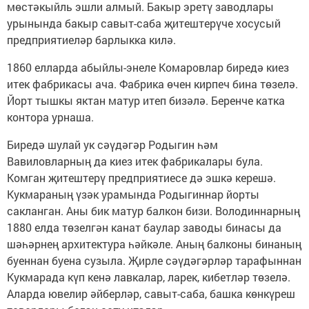
мөстәкыйль эшли алмый. Бакыр эретү заводлары
урынында бакыр савыт-саба җитештерүче хосусый
предприятиеләр барлыкка килә.
1860 елларда абыйлы-энеле Комаровлар биредә киез
итек фабрикасы ача. Фабрика өчен кирпеч бина төзелә.
Йорт тышкы яктан матур итеп бизәлә. Беренче катка
контора урнаша.
Биредә шулай ук сәүдәгәр Родыгин һәм
Вавиловларның да киез итек фабрикалары була.
Комган җитештерү предприятиесе дә эшкә керешә.
Кукмараның үзәк урамында Родыгиннар йорты
сакланган. Аны бик матур балкон бизи. Володиннарның
1880 елда төзелгән канат баулар заводы бинасы да
шәһәрнең архитектура һәйкәле. Аның балконы бинаның
буеннан буена сузыла. Җирле сәүдәгәрләр тарафыннан
Кукмарада күп кенә лавкалар, ларек, кибетләр төзелә.
Аларда ювелир әйберләр, савыт-саба, башка көнкүреш