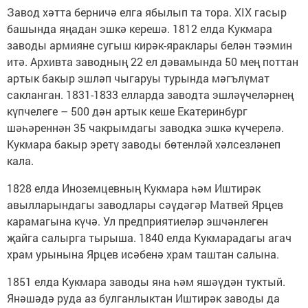
Завод хәтта берничә елга ябылып та тора. XIX гасыр
башында яңадан эшкә керешә. 1812 елда Кукмара
заводы армияне сугыш кирәк-яраклары белән тәэмин
итә. Архивта заводның 22 ел дәвамында 50 мең поттан
артык бакыр эшләп чыгаруы турында мәгълүмат
сакланган. 1831-1833 елларда заводта эшләүчеләрнең
күпчелеге – 500 дән артык кеше Екатеринбург
шәһәреннән 35 чакрымдагы заводка эшкә күчерелә.
Кукмара бакыр эретү заводы бөтенләй хәлсезләнеп
кала.
1828 елда Иноземцевның Кукмара һәм Иштирәк
авылларындагы заводлары сәүдәгәр Матвей Ярцев
карамагына күчә. Ул предприятиеләр эшчәнлеген
җайга салырга тырыша. 1840 елда Кукмарадагы агач
храм урынына Ярцев исәбенә храм таштан салына.
1851 елда Кукмара заводы яна һәм яшәүдән туктый.
Янәшәдә руда аз булганлыктан Иштирәк заводы да