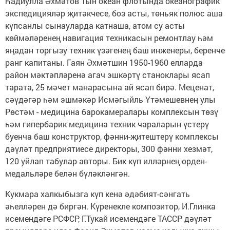
Һадиулла Әхмәтов Тын океан флотында океанографик
экспедицияләр җитәкчесе, боз асты, төньяк полюс аша
күпсанлы сынауларда катнаша, атом су асты
көймәләренең навигация техникасын ремонтлау һәм
яңадан торгызу техник үзәгенең баш инженеры, беренче
ранг капитаны. Гаян Әхмәтшин 1950-1960 елларда
район мәктәпләренә агач эшкәртү станоклары ясап
тарата, 25 мәчет манарасына ай ясап бирә. Меценат,
сәүдәгәр һәм эшмәкәр Исмәгыйль Үтәмешевнең улы
Рөстәм - медицина барокамералары комплексын төзү
һәм гипербарик медицина техник чараларын үстерү
буенча баш конструктор, фәнни-җитештерү комплексы
дәүләт предприятиесе директоры, 300 фәнни хезмәт,
120 уйлап табулар авторы. Бик күп илләрнең орден-
медальләре белән бүләкләнгән.
Кукмара халкыбызга күп кенә әдәбият-сәнгать
әһелләрен дә биргән. Күренекле композитор, И.Глинка
исемендәге РСФСР, Г.Тукай исемендәге ТАССР дәүләт