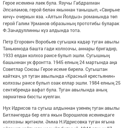
Герое исеменә лаек була. Язучы Габдрахман
Әпсәләмов, герой белән якыннан танышып, «Свирьне
кичү» очеркын яза. «Алтын Йолдыз» романында төп
герой Галим Урманов образының прототибы буларак
Ф.Заһидуллинны күз алдында тота.
Петр Егорович Воробьев сугышка кадәр туган авылы
Танькинода башта гади колхозчы, аннары бригадир,
1933 елдан колхоз рәисе булып эшли. Сугышның
башыннан ук фронтта. 1945 елның 24 мартында аңа
Советлар Союзы Герое исеме бирелә. Сугыштан
кайткач, ул туган авылында «Красный крестья­нин»
колхозы рәисе булып озак еллар эшли. 1984 елның 25
сентябрендә вафат була. Туган авылында аның
хөрмәтенә бюсты куелган.
Нух Идрисов та сугыш алдыннан үзенең туган авылы
Битләнгердә бер елга якын Ворошилов исемендәге
колхозны җитәкли. Әмма Н.Идрисовка туган ягына