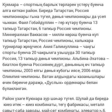
Кукмара – спортның барлык төрләрен үстерү буенча
алга киткән район. Биредә Татарстан, Россия
чемпионнары гына түгел, дөнья чемпионнары да үсеп
чыккан. Фаил Гобәйдуллин – гер күтәрү буенча 13
тапкыр Татарстан, 6 тапкыр Россия чемпионы.
Миннерахман Ваккасов – милли көрәш буенча күп
тапкыр Татарстан, Россия чемпионы, халыкара
турнирлар җиңүчесе. Ания Галимуллина – чаңгы
спорты буенча 20 чакрымга узышуда 30 тапкыр
Россия, 13 тапкыр дөнья чемпионы. Альбина Әхәтова –
биатлон буенча Россиянең дүрт, дөньяның өч тапкыр
чемпионы, 2003 елгы дөнья кубогы иясе, 2006 елда
Олимпия чемпионы. Ватан алдындагы казанышлары
өчен беренче дәрәҗә, «Дуслык» орденнары белән
бүләкләнгән.
Район үзәге Кукмара зур шәһәр түгел. Шулай да биредә
киез итек – киез комбинаты, тегү фабрикасы, металл
савыт-саба заводы, май-сөт комбинаты, элеватор һ.б.