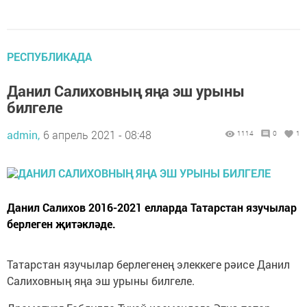
РЕСПУБЛИКАДА
Данил Салиховның яңа эш урыны
билгеле
admin,
6 апрель 2021 - 08:48
1114
0
1
Данил Салихов 2016-2021 елларда Татарстан язучылар
берлеген җитәкләде.
Татарстан язучылар берлегенең элеккеге рәисе Данил
Салиховның яңа эш урыны билгеле.