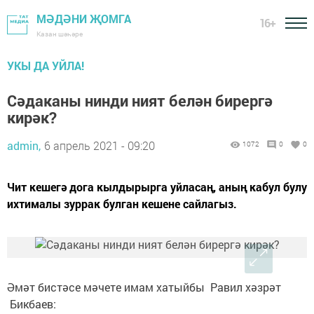
МӘДӘНИ ҖОМГА
16+
Казан шәһәре
УКЫ ДА УЙЛА!
Сәдаканы нинди ният белән бирергә
кирәк?
admin,
6 апрель 2021 - 09:20
1072
0
0
Чит кешегә дога кылдырырга уйласаң, аның кабул булу
ихтималы зуррак булган кешене сайлагыз.
Әмәт бистәсе мәчете имам хатыйбы Равил хәзрәт
Бикбаев: