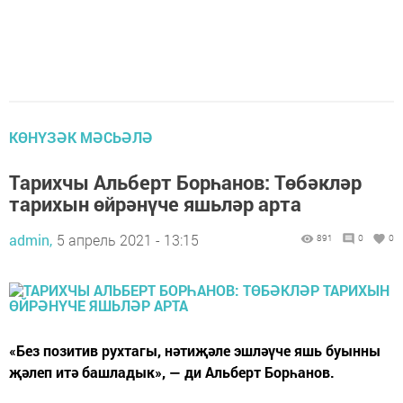
КӨНҮЗӘК МӘСЬӘЛӘ
Тарихчы Альберт Борһанов: Төбәкләр
тарихын өйрәнүче яшьләр арта
admin,
5 апрель 2021 - 13:15
891
0
0
«Без позитив рухтагы, нәтиҗәле эшләүче яшь буынны
җәлеп итә башладык», — ди Альберт Борһанов.