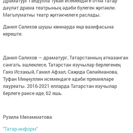
Драматург Габдулла Тукай исемендәге Әтнә татар
дәүләт драма театрының әдәби бүлеген җитәкли.
Мәгълүматны театр җитәкчелеге раслады.
Данил Салихов шушы көннәрдә яңа вазифасына
кереште.
Данил Салихов — драматург, Татарстанның атказанган
сәнгать эшлеклесе, Татарстан язучылар берлегенең
Гаяз Исхакый, Гамил Афзал, Саҗидә Сөләйманова,
Туфан Миңнуллин исемендәге әдәби премияләре
лауреаты. 2016-2021 елларда Татарстан язучылар
берлеге рәисе иде, 62 яшь.
Рузилә Мөхәммәтова
"Татар-информ"