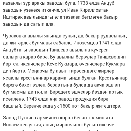
казанлы зур аракы заводы була. 1738 елда Анцуб
заводын үзенеке иткәнче, ул Иван Кириллов­тан
Иштирәк авылындагы әле төзелеп бетмәгән бакыр
заводын да сатып ала.
Чураковка авылы янында суның да, бакыр рудасының
да җитәрлек булмавы сәбәпле, Иноземцев 1741 елда
Анцубтагы заводын Таишево авылына күчереп
салырга карар бирә. Бу авылны берәүләр Таишево дип
йөртсә, икенчеләре Кече Кукмара, өченчеләре Кукмара
дип йөртә. Моңарчы бу авыл тирәсендәге җирләр
ясаклы крестьяннар карамагында булган. Крестьяннар
бирегә бәхет эзләп, бераз гына булса да акча эшләп
булмасмы дип килә. Биредәге эшчеләр йөздән артык
исәпләнә. 1743 елда яңа завод продукция бирә
башлый. Беренче елда ук 1600 пот бакыр җитештерә.
Завод Пугачев армиясен корал белән тәэмин итә.
Иноземцев үлгәч, аның мирасчысы булып икенче