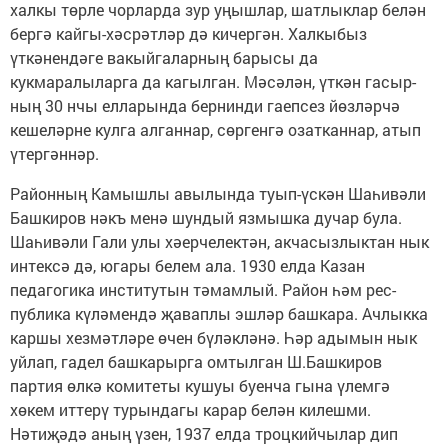
халкы төрле чорларда зур уңышлар, шатлыклар белән
бергә кайгы-хәс­рәтләр дә кичергән. Халкыбыз
үткәнендәге вакыйгаларның барысы да
кукмаралыларга да кагылган. Мәсәлән, үткән гасыр­
ның 30 нчы елларында бернинди гаепсез йөзләрчә
кешеләрне кулга алганнар, сөргенгә озатканнар, атып
үтергәннәр.
Районның Камышлы авылында туып-үскән Шаһивәли
Башкиров нәкъ менә шундый язмышка дучар була.
Шаһивәли Гали улы хәерчелектән, акчасызлыктан нык
интексә дә, югары белем ала. 1930 елда Казан
педагогика институтын тәмамлый. Район һәм рес­
публика күләмендә җаваплы эшләр башкара. Ачлыкка
каршы хезмәтләре өчен бүләкләнә. Һәр адымын нык
уйлап, гадел башкарырга омтылган Ш.Башкиров
партия өлкә комитеты кушуы буенча гына үлемгә
хөкем иттерү турындагы карар белән килешми.
Нәтиҗәдә аның үзен, 1937 елда троцкийчылар дип