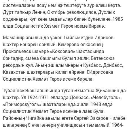
системаларны ясау һәм җитештерүгә зур өлеш кертә.
Дүрт тапкыр Ленин, Октябрь революциясе, Дуслык
орденнары, күп кенә медальләр белән бүләкләнә, 1985
елда Социалистик Хезмәт Герое исеме бирелә.
Мәмәшир авылында үскән Гыйльметдин Идрисов
шахтер һөнәрен сайлый. Кемерово өлкәсенең
Прокопьевск шәһәре «Коксовая» шахтасында
бригадир, смена башлыгы булып эшли, Бөтенсоюз
рекордын куя. Аның эш алымнарын Кузбасс, Донбасс,
Казахстан шахтерлары килеп өйрәнә. Г.Идрисовка
Социалистик Хезмәт Герое исеме бирелә.
Түбән Өскебаш авылында туган Әхмәтша Җиһаншин да
шахтер. Ул 1924-1971 елларда Донбасс, «Челябуголь»,
«Приморскуголь» шахталарында эшли. 1948 елда
Социалистик Хезмәт Герое исеменә лаек була.
Районның Чигайка авылы егете Сергей Захаров Чиләбе
шәһәренең 5 нче һөнәри училищесын тәмамлый. 1964-