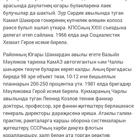
арасында дәүләтнең югары бүләкләренә лаек
булучылар да шактый. Зур Сәрдек авылында туган
Камил Шакиров гомеренең күпчелек өлешен колхоз
рәисе булып эшләп үткәрә. КПССның XXIII съездына
делегат итеп сайлана. 1966 елда аңа Социалистик
Хезмәт Герое исеме бирелә.
Районның Югары Шәмәрдән авылы егете Вазыйх
Мәүликов тарихка КамАЗ автогигантын һәм Чаллы
шәһәрен төзүче буларак кереп калды. Аның бригадасы
биредә 98 эре объект төзи, 10-12 нче бишьеллык
планнарын 200-250 процентка үти. 1981 елда бригадир
Мәүликовка Герой исеме бирелә. Кукмараның Чарлы
авылында туган Леонид Козлов техник фәннәр
докторы, профессор, эре фәнни-җитештерү берләшмәсе
генераль директоры дәрәҗәсенә ирешә. Атак­лы галим-
практик, ракеталарга каршы оборона системаларын
җитештерү, ­СССРның хәрби диңгез флотын
коралландыру, залп белән ата торган реактив