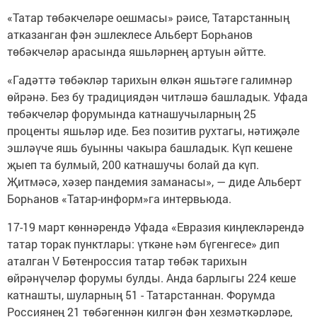
«Татар төбәкчеләре оешмасы» рәисе, Татарстанның
атказанган фән эшлеклесе Альберт Борһанов
төбәкчеләр арасында яшьләрнең артуын әйтте.
«Гадәттә төбәкләр тарихын өлкән яшьтәге галимнәр
өйрәнә. Без бу традициядән читләшә башладык. Уфада
төбәкчеләр форумында катнашучыларның 25
проценты яшьләр иде. Без позитив рухтагы, нәтиҗәле
эшләүче яшь буынны чакыра башладык. Күп кешене
җыеп та булмый, 200 катнашучы болай да күп.
Җитмәсә, хәзер пандемия заманасы», — диде Альберт
Борһанов «Татар-информ»га интервьюда.
17-19 март көннәрендә Уфада «Евразия киңлекләрендә
татар торак пунктлары: үткәне һәм бүгенгесе» дип
аталган V Бөтенроссия татар төбәк тарихын
өйрәнүчеләр форумы булды. Анда барлыгы 224 кеше
катнашты, шуларның 51 - Татарстаннан. Форумда
Россиянең 21 төбәгеннән килгән фән хезмәткәрләре,