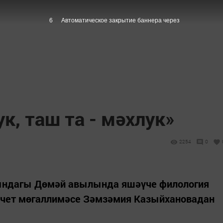
5
Автоматическое закрытие баннера через
к, таш та - мәхлук»
2254
0
ндагы Дөмәй авылында яшәүче филология
әчет мөгаллимәсе Зәмзәмия Казыйхановадан