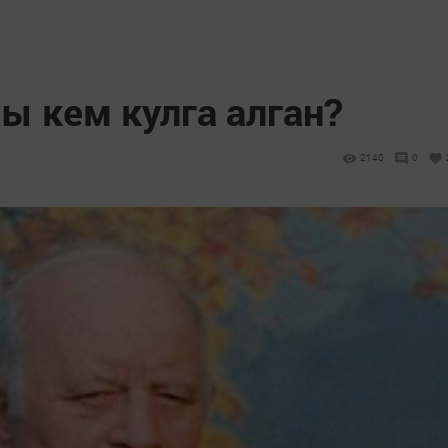
ы кем кулга алган?
2140
0