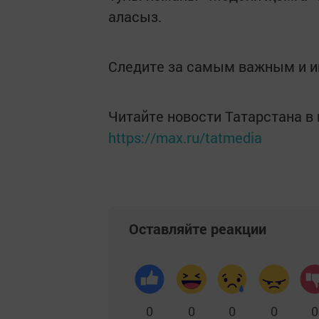
аласыз.
Следите за самым важным и 
Читайте новости Татарстана 
https://max.ru/tatmedia
Оставляйте реакции
0
0
0
0
0