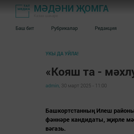
МӘДӘНИ ҖОМГА
Казан шәһәре
Баш бит
Рубрикалар
Редакция
УКЫ ДА УЙЛА!
«Кояш та - мәхлу
admin,
30 март 2025 - 11:00
Башкортстанның Илеш районы
фәннәре кандидаты, җирле м
вәгазь.