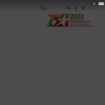
16+
0