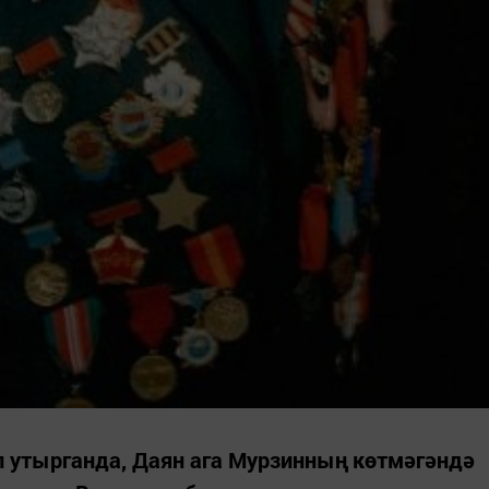
утырганда, Даян ага Мурзинның көтмәгәндә