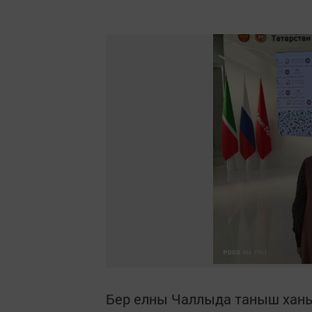
Бер елны Чаллыда таныш ханым