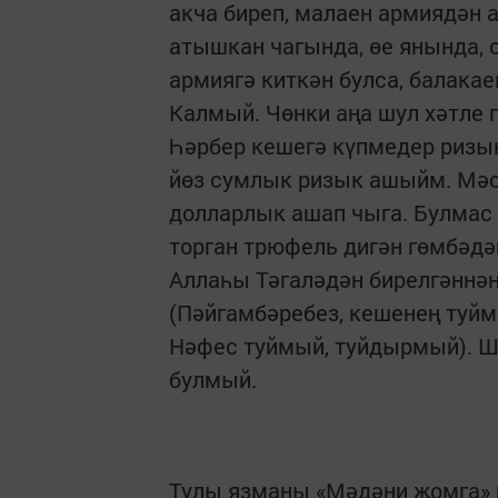
акча биреп, малаен армиядән 
атышкан чагында, өе янында, о
армиягә киткән булса, балакае
Калмый. Чөнки аңа шул хәтле г
Һәрбер кешегә күпмедер ризык
йөз сумлык ризык ашыйм. Мәск
долларлык ашап чыга. Булмас
торган трюфель дигән гөмбәдә
Аллаһы Тәгаләдән бирелгәннә
(Пәйгамбәребез, кешенең туйм
Нәфес туймый, туйдырмый). Ш
булмый.
Тулы язманы «Мәдәни җомга» г