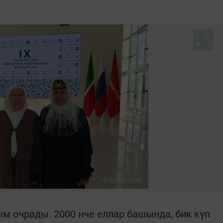
 очрады. 2000 нче еллар башында, бик күп