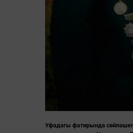
Уфадагы фатирында сөйләшеп 