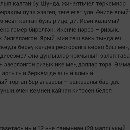
алып калган бу. Шунда, җинаятьчел төркемнәр
чраклы пуля эләгеп, теге егет үлә. Әнисе елый:
м исән калган булыр иде, ди. Исән каламы?
енә гомер бирелгән. Икенче нәрсә – ризык.
 билгеләнгән. Ярый, мин төш вакытында өч
әүдә берәү көндез ресторанга кереп биш мең
 дисезме? Әнә дуңгызлар чокчынып эзләп таба
н әзерләнгән ризык ике мең доллар тора. Әмм
н артыгын беркем дә ашый алмый
ый торган бер әгъзасы – ашказаны бар, ди.
уның өчен кемнең кайчан китәсен белеп
азетасының 12 нче саныннан (28 март) укый