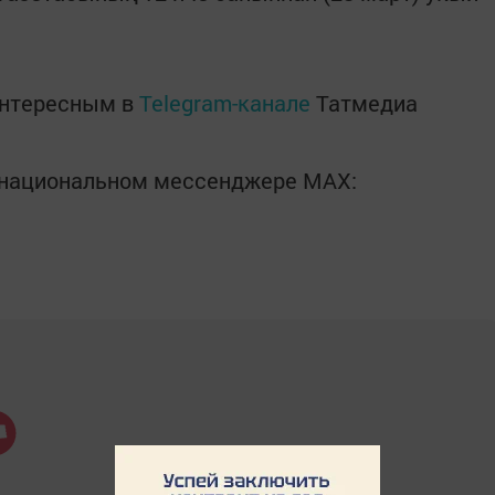
интересным в
Telegram-канале
Татмедиа
в национальном мессенджере MАХ: