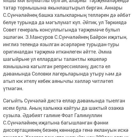
яхшы мәгълүматлы булган, аларны тәрҗемәләрендә
татар тормышына якынлаштырып биргән. Аннары
С.Сүнчәләйнең башка халыкларның телләрен дә әйбәт
белүе турында да мәгълүмат күп. Әйтик, ул Төркиядә
Совет генераль консуллыгында тәрҗемәче булып
эшләгән. З.Мансуров С.Сүнчәләйнең Байрон иҗатын,
инглиз телендә язылган әсәрләрне турыдан-туры
оригиналдан тәрҗемә иткәнлеген әйтте. Әмма
шагыйрьне ул еллардагы талантлы кешеләр
язмышына кагылган репрессияләнү, дистә ел
дәвамында Соловки лагерьларында утыру һәм дә
атып юк ителү кебек аянычлы хәлләр читләтеп
үтмәгән.
Сәгыйть Сүнчәләй дистә еллар дәвамында тыелган
исем була. Аның халык­ка кайтуы да шактый озакка
сузыла. Әдәбият галиме Фоат Галимуллин
С.Сүнчәләйнең иҗатына багышланган фәнни
диссертациянең безнең көннәрдә генә яклануын искә