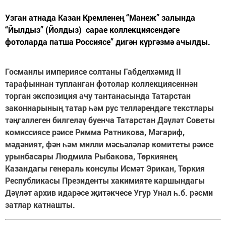
Узган атнада Казан Кремленең “Манеж” залында
“Йылдыз” (Йолдыз) сарае коллекциясендәге
фотоларда патша Россиясе” дигән күргәзмә ачылды.
Госманлы империясе солтаны Габделхәмид II
тарафыннан тупланган фотолар коллекциясеннән
торган экспозиция ачу тантанасында Татарстан
законнарының татар һәм рус телләрендәге текстлары
тәңгәллеген билгеләү буенча Татарстан Дәүләт Советы
комиссиясе рәисе Римма Ратникова, Мәгариф,
мәдәният, фән һәм милли мәсьәләләр комитеты рәисе
урынбасары Людмила Рыбакова, Төркиянең
Казандагы генераль консулы Исмәт Эрикан, Төркия
Республикасы Президенты хакимияте каршындагы
Дәүләт архив идарәсе җитәкчесе Угур Унал һ.б. рәсми
затлар катнашты.