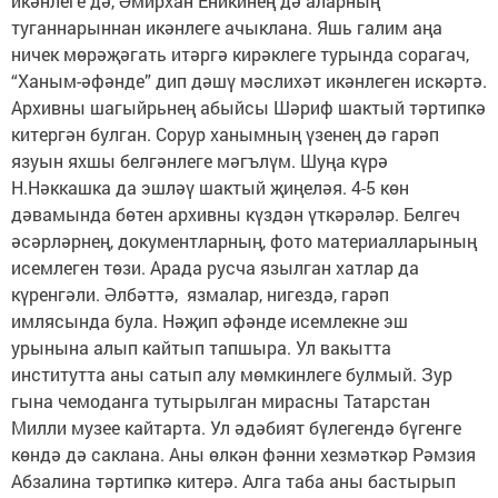
икәнлеге дә, Әмирхан Еникинең дә аларның
туганнарыннан икәнлеге ачыклана. Яшь галим аңа
ничек мөрәҗәгать итәргә кирәклеге турында сорагач,
“Ханым-әфәнде” дип дәшү мәслихәт икәнлеген искәртә.
Архивны шагыйрьнең абыйсы Шәриф шактый тәртипкә
китергән булган. Сорур ханымның үзенең дә гарәп
язуын яхшы белгәнлеге мәгълүм. Шуңа күрә
Н.Нәккашка да эшләү шактый җиңеләя. 4-5 көн
дәвамында бөтен архивны күздән үткәрәләр. Белгеч
әсәрләрнең, документларның, фото материалларының
исемлеген төзи. Арада русча язылган хатлар да
күренгәли. Әлбәттә, язмалар, нигездә, гарәп
имлясында була. Нәҗип әфәнде исемлекне эш
урынына алып кайтып тапшыра. Ул вакытта
институтта аны сатып алу мөмкинлеге булмый. Зур
гына чемоданга тутырылган мирасны Татарстан
Милли музее кайтарта. Ул әдәбият бүлегендә бүгенге
көндә дә саклана. Аны өлкән фәнни хезмәткәр Рәмзия
Абзалина тәртипкә китерә. Алга таба аны бастырып