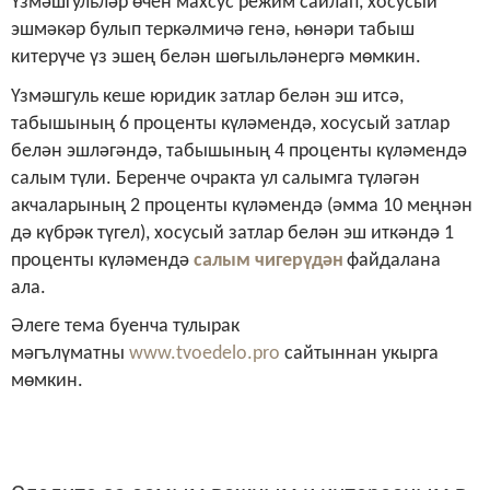
Үзмәшгульләр өчен махсус режим сайлап, хосусый
эшмәкәр булып теркәлмичә генә, һөнәри табыш
китерүче үз эшең белән шөгыльләнергә мөмкин.
Үзмәшгуль кеше юридик затлар белән эш итсә,
табышының 6 проценты күләмендә, хосусый затлар
белән эшләгәндә, табышының 4 проценты күләмендә
салым түли. Беренче очракта ул салымга түләгән
акчаларының 2 проценты күләмендә (әмма 10 меңнән
дә күбрәк түгел), хосусый затлар белән эш иткәндә 1
проценты күләмендә
салым чигерүдән
файдалана
ала.
Әлеге тема буенча тулырак
мәгълүматны
www.tvoedelo.pro
сайтыннан укырга
мөмкин.