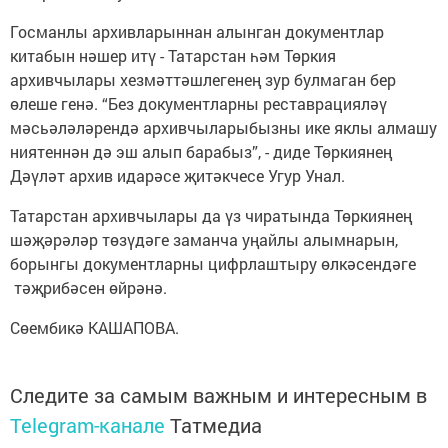
Госманлы архивларыннан алынган документлар
китабын нәшер итү - Татарстан һәм Төркия
архивчылары хезмәттәшлегенең зур булмаган бер
өлеше генә. “Без документларны рес­таврацияләү
мәсьәләләрендә архивчыларыбызны ике яклы алмашу
ниятеннән дә эш алып барабыз”, - диде Төркиянең
Дәүләт архив идарәсе җитәкчесе Угур Унал.
Татарстан архивчылары да үз чиратында Төркиянең
шәҗәрәләр төзүдәге заманча уңайлы алымнарын,
борынгы документларны цифрлаштыру өлкәсендәге
тәҗрибәсен өйрәнә.
Сөембикә КАШАПОВА.
Следите за самым важным и интересным в
Telegram-канале
Татмедиа