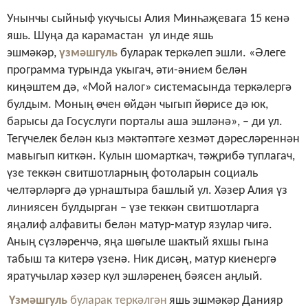
Унынчы сыйныф укучысы Алия Минһаҗевага 15 кенә
яшь. Шуңа да карамастан ул инде яшь
эшмәкәр,
үзмәшгуль
буларак теркәлеп эшли. «Әлеге
программа турында укыгач, әти-әнием белән
киңәштем дә, «Мой налог» системасында теркәлергә
булдым. Моның өчен өйдән чыгып йөрисе дә юк,
барысы да Госуслуги порталы аша эшләнә», – ди ул.
Тегүчелек белән кыз мәктәптәге хезмәт дәресләреннән
мавыгып киткән. Кулын шомарткач, тәҗрибә туплагач,
үзе теккән свитшотларның фотоларын социаль
челтәрләргә дә урнаштыра башлый ул. Хәзер Алия үз
линиясен булдырган – үзе теккән свитшотларга
яңалиф алфавиты белән матур-матур язулар чигә.
Аның сүзләренчә, яңа шөгыле шактый яхшы гына
табыш та китерә үзенә. Ник дисәң, матур киенергә
яратучылар хәзер кул эшләренең бәясен аңлый.
Үзмәшгуль
буларак теркәлгән
яшь эшмәкәр Данияр