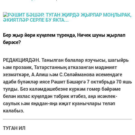
Бер җыр йөри күңелем түрендә, Ничек шуны җырлап
бирәсе?
РЕДАКЦИЯДӘН. Танылган балалар язучысы, шагыйрь
һәм прозаик, Татарстанның атказанган мәдәният
хезмәткәре, А.Алиш һәм С.Сөләйманова исемендәге
әдәби бүләкләр иясе Рәшит Бәшәргә 7 октябрьдә 70 яшь
тулды. Без каләмдәшебезне күркәм гомер бәйрәме
белән ихлас күңелдән тәбрик итәбез, аңа исәнлек-
саулык һәм яңадан-яңа иҗат куанычлары теләп
калабыз.
ТУГАН ИЛ