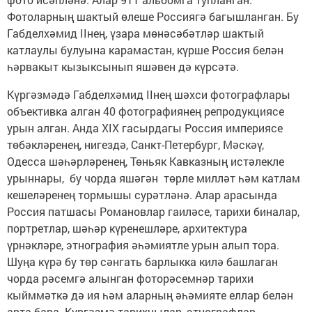
Фотоларның шактый өлеше Россиягә багышланган. Бу
Габделхәмид IIнең, үзара мөнәсәбәтләр шактый
катлаулы булуына карамастан, күрше Россия белән
һәрвакыт кызыксынып яшәвен дә күрсәтә.
Күргәзмәдә Габделхәмид ІІ­нең шәхси фотографлары
объективка алган 40 фотографиянең репродукциясе
урын алган. Анда XIX гасырдагы Россия империясе
төбәкләренең, нигездә, Санкт-Петербург, Мәскәү,
Одесса шәһәрләренең, Төньяк Кавказның истәлекле
урыннары, бу чорда яшәгән төрле милләт һәм катлам
кешеләренең тормышы сурәтләнә. Алар арасында
Россия патшасы Романовлар гаиләсе, тарихи биналар,
портретлар, шәһәр күренешләре, архитектура
үрнәкләре, этнография әһәмиятле урын алып тора.
Шуңа күрә бу төр сәнгать барлыкка килә башлаган
чорда рәсемгә алынган фоторәсемнәр тарихи
кыйммәткә дә ия һәм аларның әһәмияте еллар белән
арта бара. Күргәзмә тарихчылар, этнографлар,