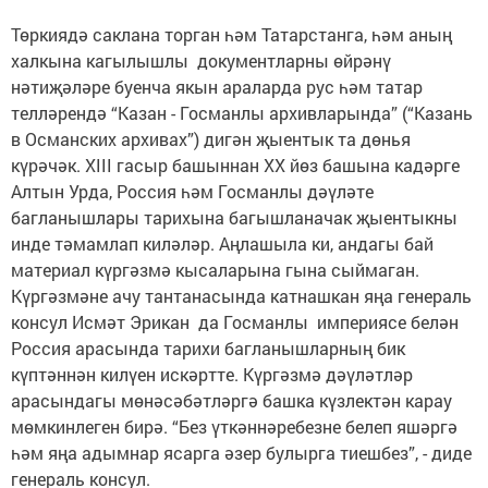
Төркиядә саклана торган һәм Татарстанга, һәм аның
халкына кагылышлы документларны өйрәнү
нәтиҗәләре буенча якын араларда рус һәм татар
телләрендә “Казан - Госманлы архивларында” (“Казань
в Османских архивах”) дигән җыентык та дөнья
күрәчәк. XIII гасыр башыннан XX йөз башына кадәрге
Алтын Урда, Россия һәм Госманлы дәүләте
багланышлары тарихына багыш­ланачак җыентыкны
инде тәмамлап киләләр. Аңлашыла ки, андагы бай
материал күргәзмә кысаларына гына сыймаган.
Күргәзмәне ачу тантанасында катнашкан яңа генераль
консул Исмәт Эрикан да Госманлы империясе белән
Россия арасында тарихи багланышларның бик
күптәннән килүен искәртте. Күргәзмә дәүләтләр
арасындагы мөнәсәбәтләргә башка күзлектән карау
мөмкинлеген бирә. “Без үткәннәребезне белеп яшәргә
һәм яңа адымнар ясарга әзер булырга тиешбез”, - диде
генераль консул.