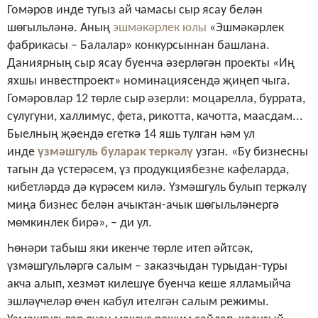
Гомәров инде тугыз ай чамасы сыр ясау белән
шөгыльләнә. Аның
эшмәкәрлек юлы
«Эшмәкәрлек
фабрикасы – Балалар» конкурсыннан башлана.
Даниярның сыр ясау буенча әзерләгән проекты «Иң
яхшы инвестпроект» номинациясендә җиңеп чыга.
Гомәровлар 12 төрле сыр әзерли: моцарелла, буррата,
сулугуни, халлимус, фета, рикотта, качотта, маасдам...
Быелның җәендә егеткә 14 яшь тулган һәм ул
инде
үзмәшгуль буларак теркәлү
узган. «Бу бизнесны
тагын да үстерәсем, үз продукциябезне кафеларда,
кибетләрдә дә күрәсем килә. Үзмәшгуль булып теркәлү
миңа бизнес белән ачыктан-ачык шөгыльләнергә
мөмкинлек бирә», – ди ул.
Һөнәри табыш яки икенче төрле итеп әйтсәк,
үзмәшгульләргә салым – заказчыдан турыдан-туры
акча алып, хезмәт килешүе буенча кеше ялламыйча
эшләүчеләр өчен кабул ителгән салым режимы.