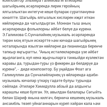
композитор Эльмира Галимова игътибарны
шагыйрьнең әсәрләрендә лирик геройның
ялгызлыктан интегүче кеше буларак сурәтләнүенә
юнәлтте. Шагыйрь ялгызлык хисләрен иҗат иткән
көйләрендә дә чагылдырган. Моннан тыш аның
әсәрләрендә фольклорны әйбәт белүе дә күренә.
Э.Галимова С.Сүнчәләйнең музыкаль әсәрләрендә
тирән моң ятуын искәртте һәм кичәдә шагыйрьнең
ноталарында язылган көйләрне дә пианинода беренче
тапкыр яңгыратты. “Аның истәлекләрендә үзе әйбәт
җырлаганга, күп кенә җырчыларга тәнкыйди күзлектән
каравы да, турыдан-туры үз фикерен дә белдерүе дә
күренә”, - диде композитор. Бу уңайдан Фоат ага
Галимуллин да Сүнчәләйләрнең үз өйләрендә әдәби-
музыкаль кичәләр үткәрү гадәте булуы турында
сөйләде. Әтиләре Хәмидулла абзый да алдынгы
карашлы кеше булган. Ул, авылдан балалары Сәгыйть
белән Шәриф янына килгәч, берничә кешенең музыкаль
ансамбль төзеп уйнаганнарын күреп хәйран кала һәм