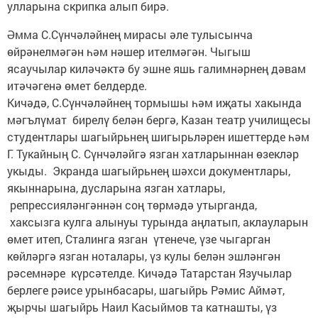
улларына скрипка алып бирә.
Әмма С.Сүнчәләйнең мирасы әле тулысынча
өйрәнелмәгән һәм нәшер ителмәгән. Чыгыш
ясаучылар киләчәктә бу эшне яшь галимнәрнең дәвам
итәчәгенә өмет белдерде.
Кичәдә, С.Сүнчәләйнең тормышы һәм иҗаты хакында
мәгълүмат бирелү белән бергә, Казан театр училищесы
студентлары шагыйрьнең шигырьләрен ишеттерде һәм
Г. Тукайның С. Сүнчәләйгә язган хатларыннан өзекләр
укыды. Экранда шагыйрьнең шәхси документлары,
якыннарына, дусларына язган хатлары,
репрессияләнгәннән соң төрмәдә утырганда,
хаксызга кулга алынуы турында аңлатып, аклауларын
өмет итеп, Сталинга язган үтенече, үзе чыгарган
көйләргә язган ноталары, үз кулы белән эшләнгән
рәсемнәре күрсәтелде. Кичәдә Татарстан Язучылар
берлеге рәисе урынбасары, шагыйрь Рәмис Аймәт,
җырчы шагыйрь Наил Касыймов та катнашты, үз