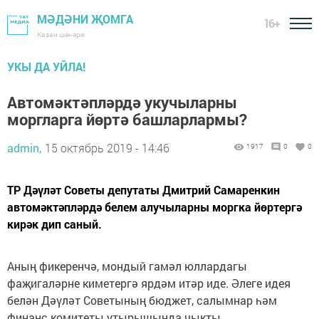
МӘДӘНИ ҖОМГА
16+
Казан шәһәре
УКЫ ДА УЙЛА!
Автомәктәпләрдә укучыларны
моргларга йөртә башларлармы?
admin,
15 октябрь 2019 - 14:46
1917
0
0
ТР Дәүләт Советы депутаты Дмитрий Самаренкин
автомәктәпләрдә белем алучыларны моргка йөртергә
кирәк дип саный.
Аның фикеренчә, мондый гамәл юллардагы
фаҗигаләрне киметергә ярдәм итәр иде. Әлеге идея
белән Дәүләт Советының бюджет, салымнар һәм
финанс комитеты утырышында чыкты.