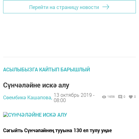
Перейти на страницу новости
АСЫЛЫБЫЗГА КАЙТЫП БАРЫШЛЫЙ
Сүнчәләйне искә алу
13 октябрь 2019 -
Сөембикә Кашапова,
1656
0
0
08:00
Сәгыйть Сүнчәләйнең тууына 130 ел тулу уңае