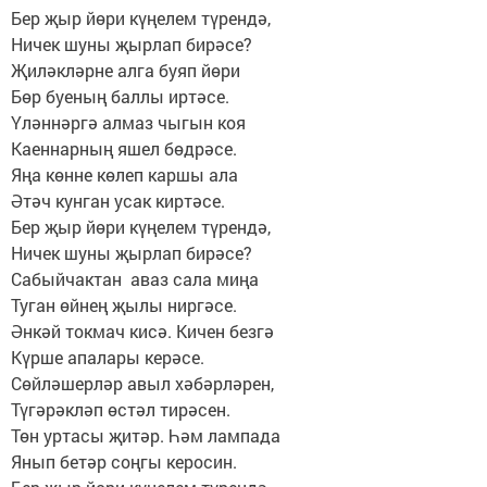
Бер җыр йөри күңелем түрендә,
Ничек шуны җырлап бирәсе?
Җиләкләрне алга буяп йөри
Бөр буеның баллы иртәсе.
Үләннәргә алмаз чыгын коя
Каеннарның яшел бөдрәсе.
Яңа көнне көлеп каршы ала
Әтәч кунган усак киртәсе.
Бер җыр йөри күңелем түрендә,
Ничек шуны җырлап бирәсе?
Сабыйчактан аваз сала миңа
Туган өйнең җылы ниргәсе.
Әнкәй токмач кисә. Кичен безгә
Күрше апалары керәсе.
Сөйләшерләр авыл хәбәрләрен,
Түгәрәкләп өстәл тирәсен.
Төн уртасы җитәр. Һәм лампада
Янып бетәр соңгы керосин.