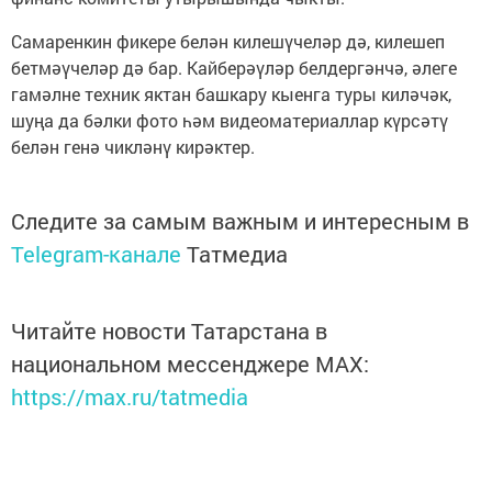
Самаренкин фикере белән килешүчеләр дә, килешеп
бетмәүчеләр дә бар. Кайберәүләр белдергәнчә, әлеге
гамәлне техник яктан башкару кыенга туры киләчәк,
шуңа да бәлки фото һәм видеоматериаллар күрсәтү
белән генә чикләнү кирәктер.
Следите за самым важным и интересным в
Telegram-канале
Татмедиа
Читайте новости Татарстана в
национальном мессенджере MАХ:
https://max.ru/tatmedia