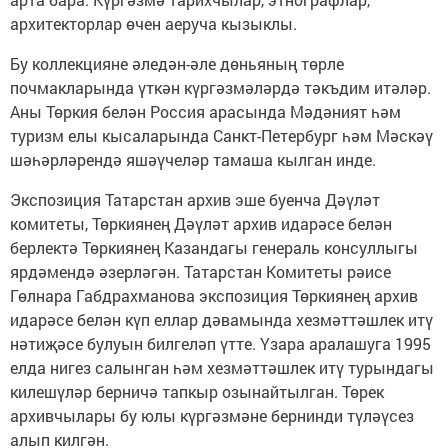
архитекторлар өчен аеруча кызыклы.
Бу коллекцияне әледән-әле дөньяның төрле
почмакларында үткән күргәзмәләрдә тәкъдим итәләр.
Аны Төркия белән Россия арасында Мәдәният һәм
туризм елы кысаларында Санкт-Петербург һәм Мәскәү
шәһәрләрендә яшәүчеләр тамаша кылган инде.
Экспозиция Татарстан архив эше буенча Дәүләт
комитеты, Төркиянең Дәүләт архив идарәсе белән
берлектә Төркиянең Казандагы генераль консуллыгы
ярдәмендә әзерләгән. Татарстан Комитеты рәисе
Гөлнара Габдрахманова экспозиция Төркиянең архив
идарәсе белән күп еллар дәвамында хезмәттәшлек итү
нәтиҗәсе булуын билгеләп үтте. Үзара аралашуга 1995
елда нигез салынган һәм хезмәттәшлек итү турындагы
килешүләр берничә тапкыр озынайтылган. Төрек
архивчылары бу юлы күргәзмәне бернинди түләүсез
алып килгән.