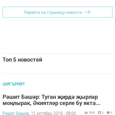
Перейти на страницу новости
Топ 5 новостей
ШИГЪРИЯТ
Рәшит Бәшәр: Туган җирдә җырлар
моңлырак, Әкиятләр серле бу якта...
Рәшит Бәшәр,
12 октябрь 2019 - 08:00
5609
0
6