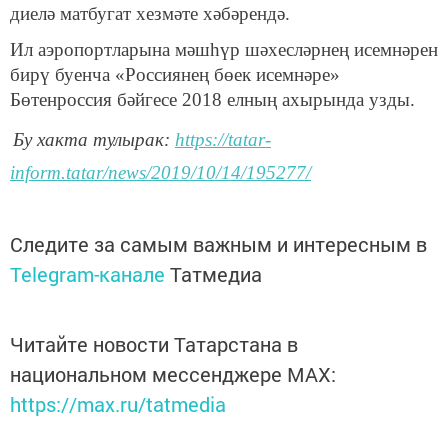
диелә матбугат хезмәте хәбәрендә.
Ил аэропортларына мәшһүр шәхесләрнең исемнәрен
бирү буенча «Россиянең бөек исемнәре»
Бөтенроссия бәйгесе 2018 елның ахырында узды.
Бу хакта тулырак:
https://tatar-
inform.tatar/news/2019/10/14/195277/
Следите за самым важным и интересным в
Telegram-канале
Татмедиа
Читайте новости Татарстана в
национальном мессенджере MАХ:
https://max.ru/tatmedia