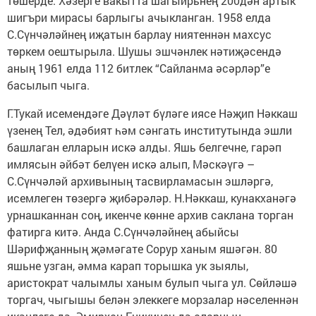
төшерде. Хәзерге вакытта шагыйрьнең 200дән артык
шигъ­ри мирасы барлыгы ачыкланган. 1958 елда
С.Сүнчәләйнең иҗатын барлау ниятеннән махсус
төркем оештырыла. Шушы эшчәнлек нәтиҗәсендә
аның 1961 елда 112 битлек “Сайланма әсәрләр”е
басылып чыга.
Г.Тукай исемендәге Дәүләт бүләге иясе Нәҗип Нәккаш
үзенең Тел, әдәбият һәм сәнгать институтында эшли
башлаган елларын искә алды. Яшь белгечне, гарәп
имлясын әйбәт белүен искә алып, Мәскәүгә –
С.Сүнчәләй архивының тасвирламасын эшләргә,
исемлеген төзергә җибәрәләр. Н.Нәккаш, кунакханәгә
урнашканнан соң, икенче көнне архив саклана торган
фатирга китә. Анда С.Сүнчәләйнең абыйсы
Шәрифҗанның җәмәгате Сорур ханым яшәгән. 80
яшьне узган, әмма карап торышка ук зыялы,
аристократ чалымлы ханым булып чыга ул. Сөйләшә
торгач, чыгышы белән элеккеге морзалар нәселеннән