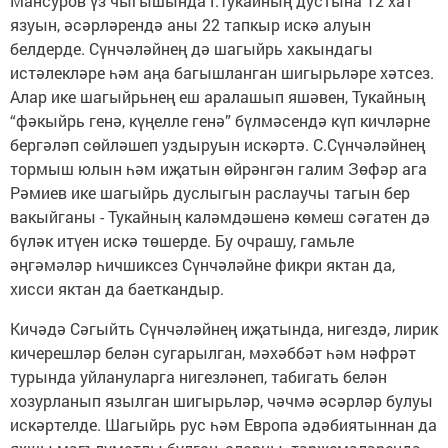
Мансуров үз чыгышында Г.Тукайның дустына 12 хат
язуын, әсәрләрендә аны 22 тапкыр искә алуын
белдерде. Сүнчәләйнең дә шагыйрь хакындагы
истәлекләре һәм аңа багышланган шигырьләре хәтсез.
Алар ике шагыйрьнең еш аралашып яшәвен, Тукайның
“фә­кыйрь генә, күңелле генә” бүлмәсендә күп кичләрне
бергәләп сөйләшеп уздыруын искәртә. С.Сүнчәләйнең
тормыш юлын һәм иҗатын өйрәнгән галим Зөфәр ага
Рәмиев ике шагыйрь дуслыгын раслаучы тагын бер
вакыйганы - Тукайның каләмдәшенә көмеш сәгатен дә
бүләк итүен искә төшерде. Бу очрашу, гамьле
әңгәмәләр һичшиксез Сүнчәләйне фикри яктан да,
хисси яктан да баеткандыр.
Кичәдә Сәгыйть Сүнчәләйнең иҗатында, нигездә, лирик
кичерешләр белән сугарылган, мәхәббәт һәм нәфрәт
турында уйлануларга нигезләнеп, табигать белән
хозурланып язылган шигырьләр, чәчмә әсәрләр булуы
искәртелде. Шагыйрь рус һәм Европа әдәбиятыннан да