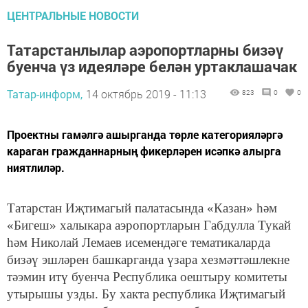
ЦЕНТРАЛЬНЫЕ НОВОСТИ
Татарстанлылар аэропортларны бизәү
буенча үз идеяләре белән уртаклашачак
Татар-информ,
14 октябрь 2019 - 11:13
823
0
0
Проектны гамәлгә ашырганда төрле категорияләргә
караган гражданнарның фикерләрен исәпкә алырга
ниятлиләр.
Татарстан Иҗтимагый палатасында «Казан» һәм
«Бигеш» халыкара аэропортларын Габдулла Тукай
һәм Николай Лемаев исемендәге тематикаларда
бизәү эшләрен башкарганда үзара хезмәттәшлекне
тәэмин итү буенча Республика оештыру комитеты
утырышы узды. Бу хакта республика Иҗтимагый