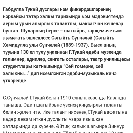
Габдулла Тукай дуслары һәм фикердәшләренең
һәркайсы татар халкы тарихында һәм мәдәниятендә
аерым урын алырлык талантлы, максатчан кешеләр
булган. Шуларның берсе – шагыйрь, тәрҗемәче һәм
җәмәгать эшлеклесе Сәгыйть Сүнчәләй (Сәгыйть
Хәмидулла улы Сүнчәләй (1889-1937). Быел аның
тууына 130 ел тулу уңаеннан Г.Тукай әдәби музеенда
галимнәр, әдипләр, сәнгать осталары, театр училищесы
студентлары катнашында “Сөй гомерне, сөй
халыкны...” дип исемләнгән әдәби-музыкаль кичә
үткәрелде.
С.Сүнчәләй Г.Тукай белән 1910 елның көзендә Казанда
таныша. Әдип шагыйрь­не үзенең киңкырлы таланты
белән җәлеп итә. Ике талант иясенең Г.Тукай вафатына
кадәр дәвам иткән дуслыгы үзара язышкан
хатларында да күренә. Әйтик, халык шагыйре Зиннур