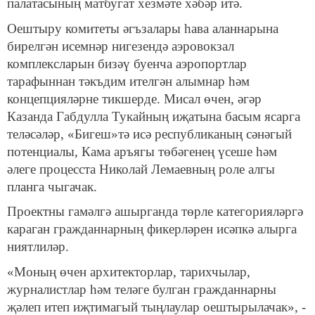
палатасының матбугат хезмәте хәбәр итә.
Оештыру комитеты әгъзалары һава аланнарына
бирелгән исемнәр нигезендә аэровокзал
комплексларын бизәү буенча аэропортлар
тарафыннан тәкъдим ителгән алымнар һәм
концепцияләрне тикшерде. Мисал өчен, әгәр
Казанда Габдулла Тукайның иҗатына басым ясарга
теләсәләр, «Бигеш»тә исә республиканың сәнәгый
потенциалы, Кама аръягы төбәгенең үсеше һәм
әлеге процесста Николай Лемаевның роле алгы
планга чыгачак.
Проектны гамәлгә ашырганда төрле категорияләргә
караган гражданнарның фикерләрен исәпкә алырга
ниятлиләр.
«Моның өчен архитекторлар, тарихчылар,
журналистлар һәм теләге булган гражданнарны
җәлеп итеп иҗтимагый тыңлаулар оештырылачак», -