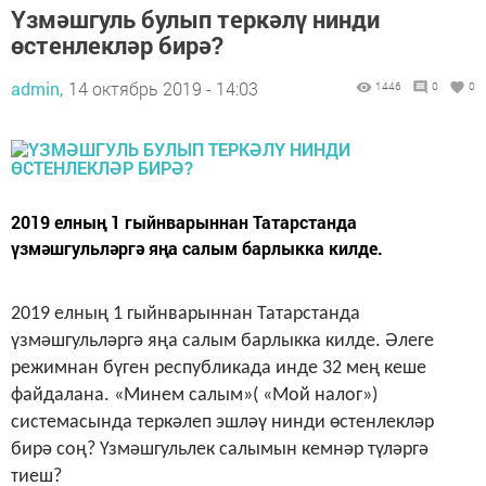
Үзмәшгуль булып теркәлү нинди
өстенлекләр бирә?
admin,
14 октябрь 2019 - 14:03
1446
0
0
2019 елның 1 гыйнварыннан Татарстанда
үзмәшгульләргә яңа салым барлыкка килде.
2019 елның 1 гыйнварыннан Татарстанда
үзмәшгульләргә яңа салым барлыкка килде. Әлеге
режимнан бүген республикада инде 32 мең кеше
файдалана. «Минем салым»( «Мой налог»)
системасында теркәлеп эшләү нинди өстенлекләр
бирә соң? Үзмәшгульлек салымын кемнәр түләргә
тиеш?