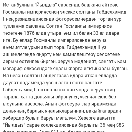
Истанбулның “Йылдыз” сараенда, башкача әйтсәк,
Госманлы империясенең элекке солтаны Габделхәмид
IIнең резиденциясендә фоторәсемнәрдән торган зур
тупланма саклана. Солтан Госманлы империясе
тәхетенә 1876 елда утыра һәм ил белән 33 ел идарә
итә. Бу еллар Гос­манлы империясендә аеруча
әһәмиятле урын алып тора. Габделхәмид II үз
эшчәнлегендә яңарту һәм камилләштерү сәясәтенә
аерым өстенлек биргән, аеруча мәдәният, сәнгать һәм
мәгариф өлкәсендәге яңалык­ларга игътибарлы булган.
Ил белән солтан Габделгазиз идарә иткән елларда
дәүләт ярдәмендә үсеш алган фото сәнгате
Габделхәмид II патшалык иткән чорда аеруча киң
тарала, хәтта дөньяны өйрәнүнең үзенчәлек­ле бер
ысулына әверелә. Аның фотосурәтләр ярдәмендә
дөньяның барлык яңалыкларыннан, вакыйгалардан
хәбәрдар булып баруы мәгълүм. Хәзерге вакытта
“Йылдыз” сарае коллекциясендә барлыгы 36 мең 585
фото исәпләнә. Алар 911 альбомга тупланган.