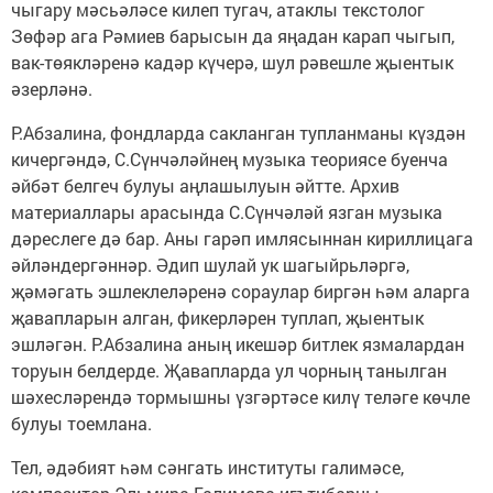
чыгару мәсьәләсе килеп тугач, атаклы текстолог
Зөфәр ага Рәмиев барысын да яңадан карап чыгып,
вак-төякләренә кадәр күчерә, шул рәвешле җыентык
әзерләнә.
Р.Абзалина, фондларда сакланган туп­ланманы күздән
кичергәндә, С.Сүнчәләйнең музыка теориясе буенча
әйбәт белгеч булуы аңлашылуын әйтте. Архив
материал­лары арасында С.Сүнчәләй язган музыка
дәреслеге дә бар. Аны гарәп имлясыннан кириллицага
әйләндергәннәр. Әдип шулай ук шагыйрьләргә,
җәмәгать эшлеклеләренә сораулар биргән һәм аларга
җавапларын алган, фикерләрен туплап, җыентык
эшләгән. Р.Абзалина аның икешәр битлек язмалардан
торуын белдерде. Җавапларда ул чорның танылган
шәхесләрендә тормышны үзгәртәсе килү теләге көчле
булуы тоемлана.
Тел, әдәбият һәм сәнгать институты галимәсе,