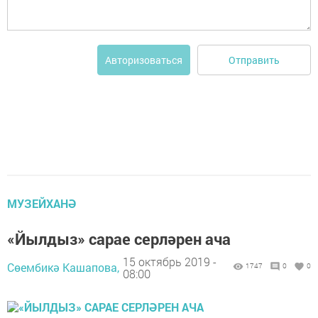
Отправить
Авторизоваться
МУЗЕЙХАНӘ
«Йылдыз» сарае серләрен ача
15 октябрь 2019 -
Сөембикә Кашапова,
1747
0
0
08:00