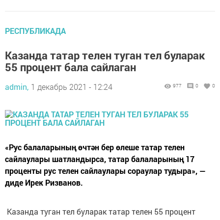
РЕСПУБЛИКАДА
Казанда татар телен туган тел буларак
55 процент бала сайлаган
admin,
1 декабрь 2021 - 12:24
977
0
0
«Рус балаларының өчтән бер өлеше татар телен
сайлаулары шатландырса, татар балаларының 17
проценты рус телен сайлаулары сораулар тудыра», —
диде Ирек Ризванов.
Казанда туган тел буларак татар телен 55 процент