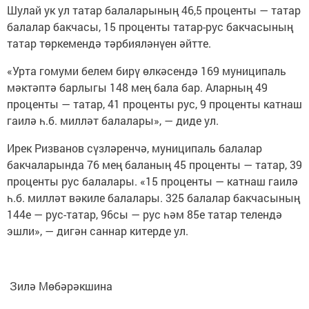
Шулай ук ул татар балаларының 46,5 проценты — татар
балалар бакчасы, 15 проценты татар-рус бакчасының
татар төркемендә тәрбияләнүен әйтте.
«Урта гомуми белем бирү өлкәсендә 169 муниципаль
мәктәптә барлыгы 148 мең бала бар. Аларның 49
проценты — татар, 41 проценты рус, 9 проценты катнаш
гаилә һ.б. милләт балалары», — диде ул.
Ирек Ризванов сүзләренчә, муниципаль балалар
бакчаларында 76 мең баланың 45 проценты — татар, 39
проценты рус балалары. «15 проценты — катнаш гаилә
һ.б. милләт вәкиле балалары. 325 балалар бакчасының
144е — рус-татар, 96сы — рус һәм 85е татар телендә
эшли», — дигән саннар китерде ул.
Зилә Мөбәрәкшина