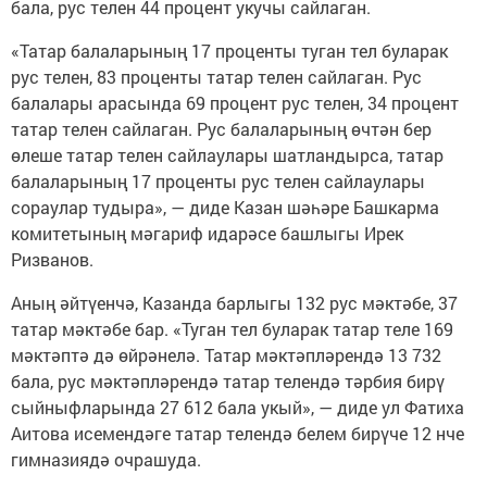
бала, рус телен 44 процент укучы сайлаган.
«Татар балаларының 17 проценты туган тел буларак
рус телен, 83 проценты татар телен сайлаган. Рус
балалары арасында 69 процент рус телен, 34 процент
татар телен сайлаган. Рус балаларының өчтән бер
өлеше татар телен сайлаулары шатландырса, татар
балаларының 17 проценты рус телен сайлаулары
сораулар тудыра», — диде Казан шәһәре Башкарма
комитетының мәгариф идарәсе башлыгы Ирек
Ризванов.
Аның әйтүенчә, Казанда барлыгы 132 рус мәктәбе, 37
татар мәктәбе бар. «Туган тел буларак татар теле 169
мәктәптә дә өйрәнелә. Татар мәктәпләрендә 13 732
бала, рус мәктәпләрендә татар телендә тәрбия бирү
сыйныфларында 27 612 бала укый», — диде ул Фатиха
Аитова исемендәге татар телендә белем бирүче 12 нче
гимназиядә очрашуда.