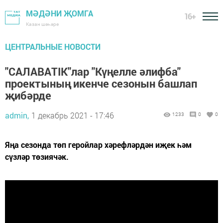
МӘДӘНИ ҖОМГА
16+
Казан шәһәре
ЦЕНТРАЛЬНЫЕ НОВОСТИ
"САЛАВАТIК"лар "Күңелле әлифба"
проектының икенче сезонын башлап
җибәрде
admin,
1 декабрь 2021 - 17:46
1233
0
0
Яңа сезонда төп геройлар хәрефләрдән иҗек һәм
сүзләр төзиячәк.