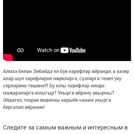
Алмаз белән Зөбәйдә ел буе хәрефләр өйрәнде, ә хәзер
алар шул хәрефләрне иҗекләргә, сүзләргә тезеп уку
серләренә төшенә!!! Бу юлы хәрефләр нинди
маҗараларга юлыгыр? Укырга өйрәнү авырмы?
Әйдәгез, тизрәк видеоны карыйк һәәәм укырга
бергәләп өйрәник!
Следите за самым важным и интересным в