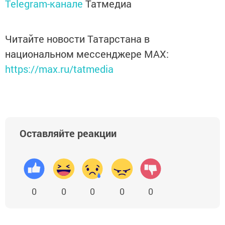
Telegram-канале
Татмедиа
Читайте новости Татарстана в
национальном мессенджере MАХ:
https://max.ru/tatmedia
Оставляйте реакции
0
0
0
0
0