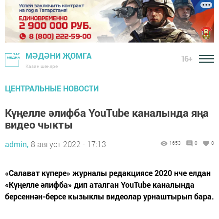
МӘДӘНИ ҖОМГА
16+
Казан шәһәре
ЦЕНТРАЛЬНЫЕ НОВОСТИ
Күңелле әлифба YouTube каналында яңа
видео чыкты
admin,
8 август 2022 - 17:13
1653
0
0
«Салават күпере» журналы редакциясе 2020 нче елдан
«Күңелле әлифба» дип аталган YouTube каналында
берсеннән-берсе кызыклы видеолар урнаштырып бара.