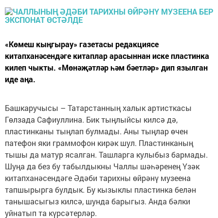
«Көмеш кыңгырау» газетасы редакциясе
китапханәсендәге китаплар арасыннан иске пластинка
килеп чыкты. «Мөнәҗәтләр һәм бәетләр» дип язылган
иде аңа.
Башкаручысы – Татарстанның халык артисткасы
Гөлзада Сафиуллина. Бик тыңлыйсы килсә дә,
пластинканы тыңлап булмады. Аны тыңлар өчен
патефон яки граммофон кирәк шул. Пластинканың
тышы да матур ясалган. Ташларга кулыбыз бармады.
Шуңа да без бу табылдыкны Чаллы шәһәренең Үзәк
китапханәсендәге Әдәби тарихны өйрәнү музеена
тапшырырга булдык. Бу кызыклы пластинка белән
танышасыгыз килсә, шунда барыгыз. Анда бәлки
уйнатып та күрсәтерләр.