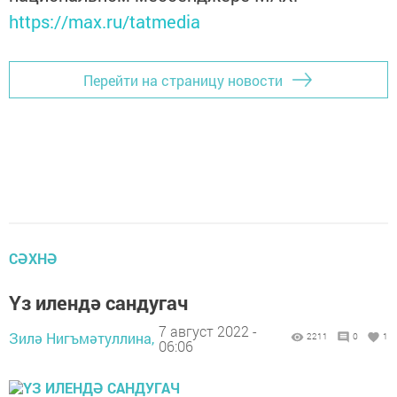
https://max.ru/tatmedia
Перейти на страницу новости
СӘХНӘ
Үз илендә сандугач
7 август 2022 -
Зилә Нигъмәтуллина,
2211
0
1
06:06