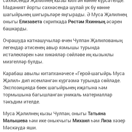
сәхнәсендә Җәлилнең кызы килгән көнне күрсәтелде.
Мәдәният йорты сәхнәсендә шулай ук бу көнне
шагыйрьнең шигырьләре яңгырады. Ә Муса Җәлилнең
оныгы
Елизавета
скрипкада
Рөстәм Яхинның
әсәрен
башкарды.
Очрашуда катнашучылар өчен Чулпан Җәлилованың
легендар әтисенең авыр язмышы турында
истәлекләрен һәм хикәяләр сөйләве иң кызыклы
мизгелләр булды.
Карабаш авылы китапханәчесе «Герой-шагыйрь Муса
Җәлил» дип исемләнгән күргәзмә турында сөйләде.
Экспозициядә бөек шагыйрьнең иҗатына һәм
тормышына багышланган уникаль материаллар
тәкъдим ителде.
Муса Җәлилнең кызы Чулпан, оныгы
Татьяна
Малышева
һәм ике оныкчыгы
Михаил
һәм
Лиза
хәзер
Мәскәүдә яши.