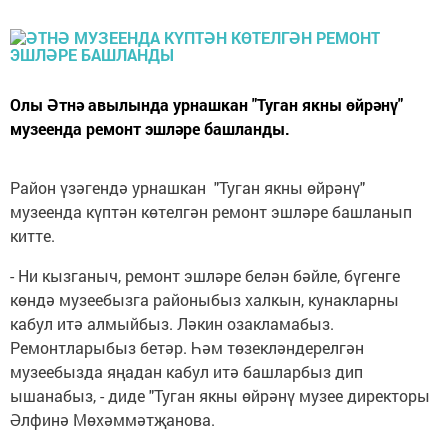
Олы Әтнә авылында урнашкан "Туган якны өйрәнү"
музеенда ремонт эшләре башланды.
Район үзәгендә урнашкан "Туган якны өйрәнү"
музеенда күптән көтелгән ремонт эшләре башланып
китте.
- Ни кызганыч, ремонт эшләре белән бәйле, бүгенге
көндә музеебызга районыбыз халкын, кунакларны
кабул итә алмыйбыз. Ләкин озакламабыз.
Ремонтларыбыз бетәр. Һәм төзекләндерелгән
музеебызда яңадан кабул итә башларбыз дип
ышанабыз, - диде "Туган якны өйрәнү музее директоры
Әлфинә Мөхәммәтҗанова.