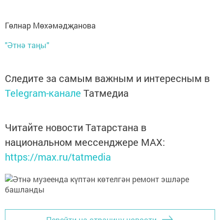
Гөлнар Мөхәмәдҗанова
"Әтнә таңы"
Следите за самым важным и интересным в
Telegram-канале
Татмедиа
Читайте новости Татарстана в
национальном мессенджере MАХ:
https://max.ru/tatmedia
Перейти на страницу новости