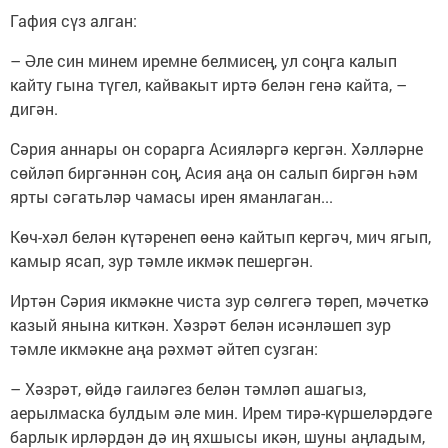
Гафия сүз алган:
– Әле син минем иремне белмисең, ул соңга калып
кайту гына түгел, кайвакыт иртә белән генә кайта, –
дигән.
Сәрия аннары он сорарга Асияләргә кергән. Хәлләрне
сөйләп биргәннән соң, Асия аңа он салып биргән һәм
ярты сәгатьләр чамасы ирен яманлаган...
Көч-хәл белән күтәренеп өенә кайтып кергәч, мич ягып,
камыр ясап, зур тәмле икмәк пешергән.
Иртән Сәрия икмәкне чиста зур сөлгегә төреп, мәчеткә
казый янына киткән. Хәзрәт белән исәнләшеп зур
тәмле икмәкне аңа рәхмәт әйтеп сузган:
– Хәзрәт, өйдә гаиләгез белән тәмләп ашагыз,
аерылмаска булдым әле мин. Ирем тирә-күршеләрдәге
барлык ирләрдән дә иң яхшысы икән, шуны аңладым,