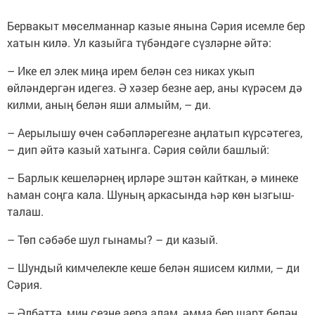
Бервакыт мөселманнар казые янына Сәрия исемле бер
хатын килә. Ул казыйга түбәндәге сүзләрне әйтә:
– Ике ел элек миңа ирем белән сез никах укып
өйләндергән идегез. Ә хәзер безне аер, аны күрәсем дә
килми, аның белән яши алмыйм, – ди.
– Аерылышу өчен сәбәпләрегезне аңлатып күрсәтегез,
– дип әйтә казый хатынга. Сәрия сөйли башлый:
– Барлык кешеләрнең ирләре эштән кайткан, ә минеке
һаман соңга кала. Шуның аркасында һәр көн ызгыш-
талаш.
– Төп сәбәбе шул гынамы? – ди казый.
– Шундый кимчелекле кеше белән яшисем килми, – ди
Сәрия.
– Әлбәттә, мин сезне аера алам, әмма бер шарт белән,