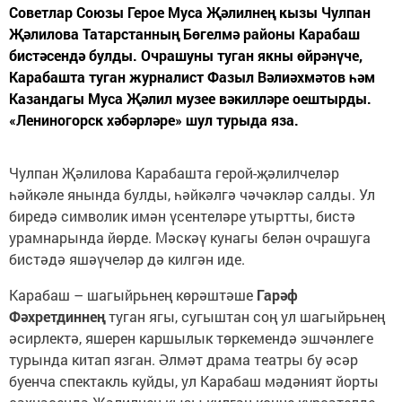
Советлар Союзы Герое Муса Җәлилнең кызы Чулпан
Җәлилова Татарстанның Бөгелмә районы Карабаш
бистәсендә булды. Очрашуны туган якны өйрәнүче,
Карабашта туган журналист Фазыл Вәлиәхмәтов һәм
Казандагы Муса Җәлил музее вәкилләре оештырды.
«Лениногорск хәбәрләре» шул турыда яза.
Чулпан Җәлилова Карабашта герой-җәлилчеләр
һәйкәле янында булды, һәйкәлгә чәчәкләр салды. Ул
биредә символик имән үсентеләре утыртты, бистә
урамнарында йөрде. Мәскәү кунагы белән очрашуга
бистәдә яшәүчеләр дә килгән иде.
Карабаш – шагыйрьнең көрәштәше
Гарәф
Фәхретдиннең
туган ягы, сугыштан соң ул шагыйрьнең
әсирлектә, яшерен каршылык төркемендә эшчәнлеге
турында китап язган. Әлмәт драма театры бу әсәр
буенча спектакль куйды, ул Карабаш мәдәният йорты