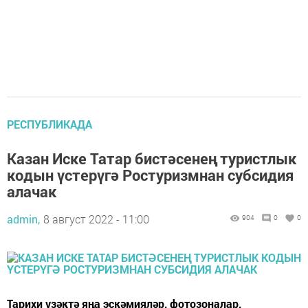
РЕСПУБЛИКАДА
Казан Иске Татар бистәсенең туристлык
кодын үстерүгә Ростуризмнан субсидия
алачак
admin,
8 август 2022 - 11:00
904
0
0
Тарихи үзәктә яңа эскәмияләр, фотозоналар,