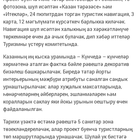
фотозона, шул исәптән «Казан тәрәзәсе» һәм
«Итекләр», 24 пюпитрдан торган туристик навигация, 3
карта, 12 мәгълүмати күрсәткеч барлыкка киләчәк.
Навигация шул исәптән халыкның аз хәрәкәтләнүче
төркемнәре өчен дә ачык булачак, дип хәбәр иттеләр
Туризмны үстерү комитетында.
Казанның иң кыска урамында – Күнчедә – күнчеләр
хөрмәтенә аталган фактка бәйле рәвештә декоратив
бизәлеш башкарылачак. Биредә татар йорты
интерьерының мәҗбүри атрибуты саналган сандык
урнаштырылачак: алар хуҗалык максатларында,
һөнәрчеләрнең әйберләрен, эшләнмәләрен һәм
коралларын саклау яки йокы урынын оештыру өчен
файдаланылган.
Тарихи үзәктә өстәмә рәвештә 5 санитар зона
төзекләндереләчәк, алар проект буенча туристларның
төп маршрутларында урнашачак. Шулай ук бистәгә