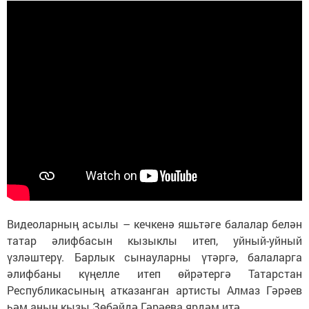
Видеоларның асылы – кечкенә яшьтәге балалар белән
татар әлифбасын кызыклы итеп, уйный-уйный
үзләштерү. Барлык сынауларны үтәргә, балаларга
әлифбаны күңелле итеп өйрәтергә Татарстан
Республикасының атказанган артисты Алмаз Гәрәев
һәм аның кызы Зөбәйдә Гәрәева ярдәм итә.