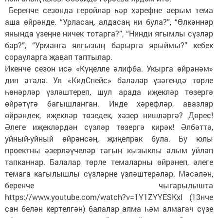
Беренче сезонда геройлар һәр хәрефне аерым тема
аша өйрәнде. “Урласаң, алдасаң ни була?”, “Өлкәннәр
янында үзеңне ничек тотарга?”, “Нинди ягымлы сүзләр
бар?”, “Урманга ялгызың барырга ярыймы?” кебек
сорауларга җавап таптылар.
Икенче сезон исә «Күңелле әлифба. Укырга өйрәнәм»
дип атала. Ул «КидСпейс» балалар үзәгендә төрле
һөнәрләр үзләштереп, шул арада иҗекләр төзергә
өйрәтүгә багышланган. Инде хәрефләр, авазлар
өйрәндек, иҗекләр төзедек, хәзер нишләргә? Дөрес!
Әлеге иҗекләрдән сүзләр төзергә кирәк! Әлбәттә,
уйный-уйный өйрәнсәң, җиңелрәк була. Бу юлы
проектны әзерләүчеләр тагын кызыклы алым уйлап
тапканнар. Балалар төрле темаларны өйрәнеп, әлеге
темага кагылышлы сүзләрне үзләштерәләр. Мәсәлән,
беренче чыгарылышта
https://www.youtube.com/watch?v=1Y1ZYYESKxI (13нче
сан белән кертелгән) балалар алма һәм алмагач сүзе