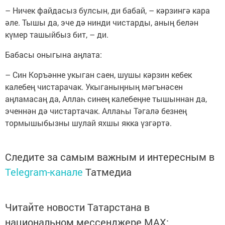
– Ничек файдасыз булсын, ди бабай, – кәрзингә кара
әле. Тышы да, эче дә нинди чистарды, аның белән
күмер ташыйбыз бит, – ди.
Бабасы оныгына аңлата:
– Син Коръәнне укыган саен, шушы кәрзин кебек
калебең чистарачак. Укыганыңның мәгънәсен
аңламасаң да, Аллаһ синең калебеңне тышыннан да,
эченнән дә чистартачак. Аллаһы Тәгалә безнең
тормышыбызны шулай яхшы якка үзгәртә.
Следите за самым важным и интересным в
Telegram-канале
Татмедиа
Читайте новости Татарстана в
национальном мессенджере MАХ: