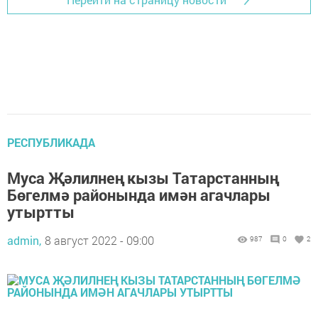
РЕСПУБЛИКАДА
Муса Җәлилнең кызы Татарстанның
Бөгелмә районында имән агачлары
утыртты
admin,
8 август 2022 - 09:00
987
0
2