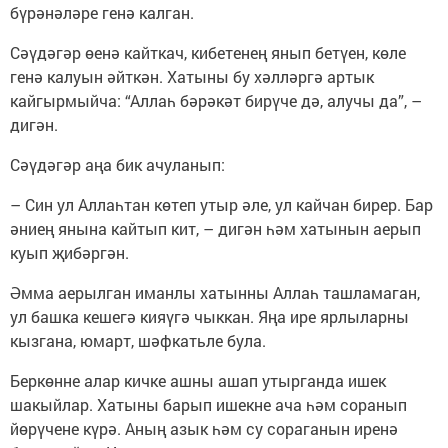
бүрәнәләре генә калган.
Сәүдәгәр өенә кайткач, кибетенең янып бетүен, көле
генә калуын әйткән. Хатыны бу хәлләргә артык
кайгырмыйча: “Аллаһ бәрәкәт бирүче дә, алучы да”, –
дигән.
Сәүдәгәр аңа бик ачуланып:
– Син ул Аллаһтан көтеп утыр әле, ул кайчан бирер. Бар
әниең янына кайтып кит, – дигән һәм хатынын аерып
куып җибәргән.
Әмма аерылган иманлы хатынны Аллаһ ташламаган,
ул башка кешегә кияүгә чыккан. Яңа ире ярлыларны
кызгана, юмарт, шәфкатьле була.
Беркөнне алар кичке ашны ашап утыр­ганда ишек
шакыйлар. Хатыны барып ишекне ача һәм соранып
йөрүчене күрә. Аның азык һәм су сораганын иренә