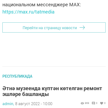
национальном мессенджере MАХ:
https://max.ru/tatmedia
Перейти на страницу новости
РЕСПУБЛИКАДА
Әтнә музеенда күптән көтелгән ремонт
эшләре башланды
admin,
8 август 2022 - 10:00
969
0
0