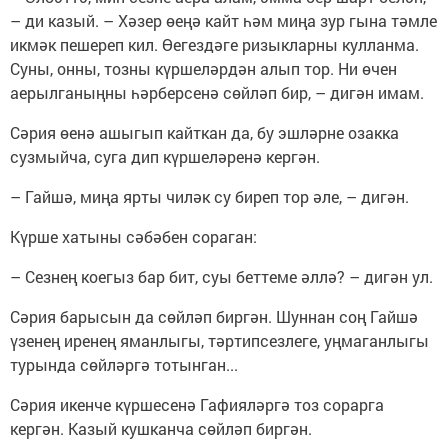
– ди казый. – Хәзер өеңә кайт һәм миңа зур гына тәмле
икмәк пешереп кил. Өегездәге ризыкларны кулланма.
Суны, онны, тозны күршеләрдән алып тор. Ни өчен
аерылганыңны һәрберсенә сөйләп бир, – дигән имам.
Сәрия өенә ашыгып кайткан да, бу эшләрне озакка
сузмыйча, суга дип күршеләренә кергән.
– Гайшә, миңа ярты чиләк су биреп тор әле, – дигән.
Күрше хатыны сәбәбен сораган:
– Сезнең коегыз бар бит, суы беттеме әллә? – дигән ул.
Сәрия барысын да сөйләп биргән. Шуннан соң Гайшә
үзенең иренең яманлыгы, тәртипсезлеге, уңмаганлыгы
турында сөйләргә тотынган...
Сәрия икенче күршесенә Гафияләргә тоз сорарга
кергән. Казый кушканча сөйләп биргән.