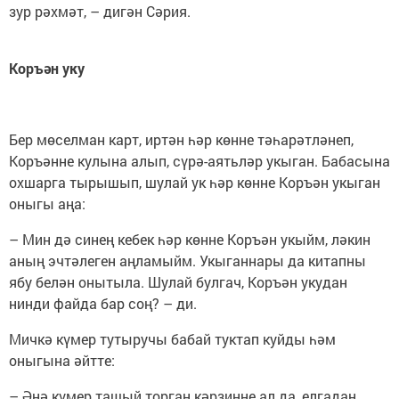
зур рәхмәт, – дигән Сәрия.
Коръән уку
Бер мөселман карт, иртән һәр көнне тәһарәтләнеп,
Коръәнне кулына алып, сүрә-аятьләр укыган. Бабасына
охшарга тырышып, шулай ук һәр көнне Коръән укыган
оныгы аңа:
– Мин дә синең кебек һәр көнне Коръән укыйм, ләкин
аның эчтәлеген аңламыйм. Укыганнары да китапны
ябу белән онытыла. Шулай булгач, Коръән укудан
нинди файда бар соң? – ди.
Мичкә күмер тутыручы бабай туктап куйды һәм
оныгына әйтте:
– Әнә күмер ташый торган кәрзинне ал да, елгадан