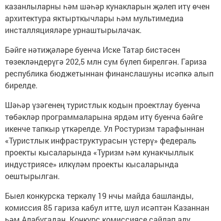
казанлыларны һәм шәһәр кунакларын җәлеп итү өчен
архитектура яктырткычлары һәм мультимедиа
инсталляцияләре урнаштырылачак.
Бәйге нәтиҗәләре буенча Иске Татар бистәсен
төзекләндерүгә 202,5 млн сум бүлеп бирелгән. Гариза
республика бюджетыннан финанслашуны исәпкә алып
бирелде.
Шәһәр үзәгенең туристлык кодын проектлау буенча
төбәкләр программаларына ярдәм итү буенча бәйге
икенче тапкыр үткәрелде. Ул Ростуризм тарафыннан
«Туристлык инфраструктурасын үстерү» федераль
проекты кысаларында «Туризм һәм кунакчыллык
индустриясе» илкүләм проекты кысаларында
оештырылган.
Быел конкурска теркәлү 19 нчы майда башланды,
комиссия 85 гариза кабул итте, шул исәптән Казаннан
һәм Алабугадан. Конкурс комиссиясе сайлап алу