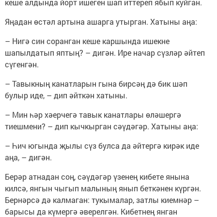
кеше алдында йорт ишеген шап иттереп ябып куйган.
Яңадан өстәл артына ашарга утырган. Хатыны аңа:
– Нигә син соранган кеше каршында ишекне
шапылдатып яптың? – дигән. Ире начар сүзләр әйтеп
сүгенгән.
– Тавыкның канатларын гына бирсәң дә бик шәп
булыр иде, – дип әйткән хатыны.
– Мин һәр хәерчегә тавык канатлары өләшергә
тиешмени? – дип кычкырган сәүдәгәр. Хатыны аңа:
– Һич югында җылы сүз булса да әйтергә кирәк иде
аңа, – дигән.
Берәр атнадан соң, сәүдәгәр үзенең кибете янына
килсә, янгын чыгып малының янып беткәнен күргән.
Бернәрсә дә калмаган: тукымалар, затлы киемнәр –
барысы да күмергә әверелгән. Кибетнең янган