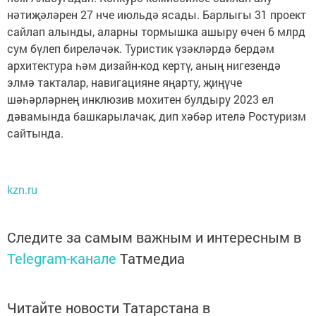
нәтиҗәләрен 27 нче июльдә ясады. Барлыгы 31 проект
сайлап алынды, аларны тормышка ашыру өчен 6 млрд
сум бүлеп биреләчәк. Туристик үзәкләрдә бердәм
архитектура һәм дизайн-код кертү, аның нигезендә
элмә такталар, навигацияне яңарту, җиңүче
шәһәрләрнең инклюзив мохитен булдыру 2023 ел
дәвамында башкарылачак, дип хәбәр ителә Ростуризм
сайтында.
kzn.ru
Следите за самым важным и интересным в
Telegram-канале
Татмедиа
Читайте новости Татарстана в