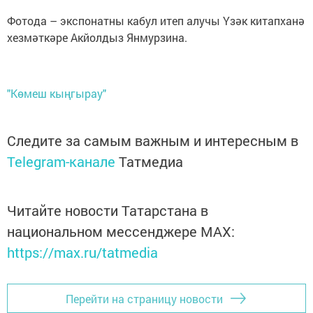
Фотода – экспонатны кабул итеп алучы Үзәк китапханә
хезмәткәре Акйолдыз Янмурзина.
"Көмеш кыңгырау"
Следите за самым важным и интересным в
Telegram-канале
Татмедиа
Читайте новости Татарстана в
национальном мессенджере MАХ:
https://max.ru/tatmedia
Перейти на страницу новости