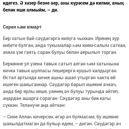
идегез. Ә хәзер безне аер, аны күрәсем дә килми, аның
белән яши алмыйм, – ди.
Саран һәм юмарт
Бер хатын бай сәүдәгәргә кияүгә чык­кан. Иренең зур
кибете булган, анда тукымалар һәм кием-салым саткан,
әмма үзе гаять саран булуы белән аерылып торган.
Беркөнне ул үзенә тавык сатып алган һәм хатынына
кичкә тавык шулпасы пешерергә кушып калдырган.
Өстәл артында кичке ашны ашап утырган чакта өй
ишеген шакыганнар. Сәүдәгәр барып ишекне ачкач,
анда бер ярлы кеше, үзенең ач булуы турында әйтеп,
аңардан ашарга сораган. Сәүдәгәр аны бик каты
сүккән. Теләнүче аңа әйткән:
– Сине Аллаһ кичерсен, әгәр ач булмасам, бу ишекне
шакылдатмаган да булыр идем, – дигән. Сәүдәгәр ач