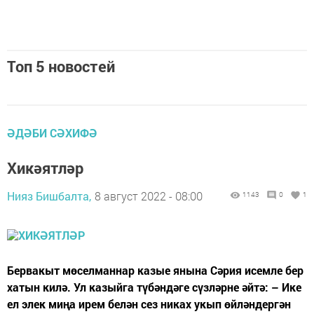
Топ 5 новостей
ӘДӘБИ СӘХИФӘ
Хикәятләр
Нияз Бишбалта,
8 август 2022 - 08:00
1143
0
1
Бервакыт мөселманнар казые янына Сәрия исемле бер
хатын килә. Ул казыйга түбәндәге сүзләрне әйтә: – Ике
ел элек миңа ирем белән сез никах укып өйләндергән