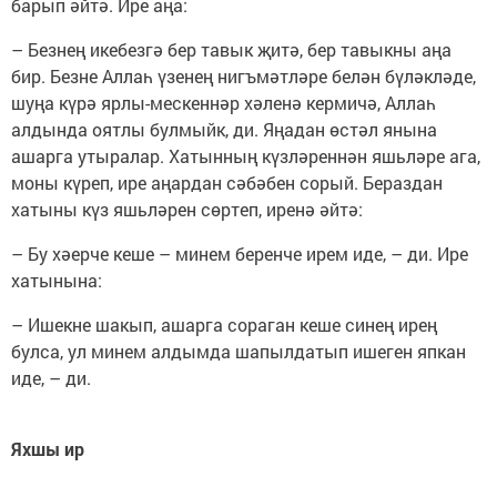
барып әйтә. Ире аңа:
– Безнең икебезгә бер тавык җитә, бер тавыкны аңа
бир. Безне Аллаһ үзенең нигъмәтләре белән бүләкләде,
шуңа күрә ярлы-мескеннәр хәленә кермичә, Аллаһ
алдында оятлы булмыйк, ди. Яңадан өстәл янына
ашарга утыралар. Хатынның күзләреннән яшьләре ага,
моны күреп, ире аңардан сәбәбен сорый. Бераздан
хатыны күз яшьләрен сөртеп, иренә әйтә:
– Бу хәерче кеше – минем беренче ирем иде, – ди. Ире
хатынына:
– Ишекне шакып, ашарга сораган кеше синең ирең
булса, ул минем алдымда шапылдатып ишеген япкан
иде, – ди.
Яхшы ир