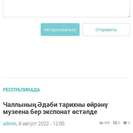
Отправить
Авторизоваться
РЕСПУБЛИКАДА
Чаллының Әдәби тарихны өйрәнү
музеена бер экспонат өстәлде
admin,
8 август 2022 - 12:00
905
0
0