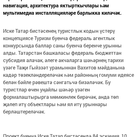
навигация, архитектура яктырткычлары һәм
мультимедиа инсталляцияләре барлыкка киләчәк.
Иске Татар бистәсенең туристлык кодын үстерү
концепциясе Туризм буенча федераль агентлык
конкурсында баллар саны буенча беренче урынны
алды. Татарстан башкаласы федераль бюджеттан
субсидия алачак, әлеге акчаларга шәһәрнең тарихи
үзәге Таҗи Гыйззәт урамыннан Вахитов мәйданына
кадәр төзекләндереләчәк һәм районның гомуми идеясе
белән бәйле рәвештә сәнгатьчә бизәләчәк. Бу
туристлар өчен уңайлы шәһәр үзәген
формалаштырырга мөмкинлек бирәчәк, анда төп
җәлеп итү объектлары һәм ял итү урыннары
берләштереләчәк.
Проект буенча Иске Татар бистәсендә 84 эскәмия, 10