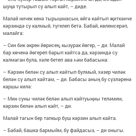
шуңа тутырып су алып кайт, – диде.
Малай ничек кенә тырышмасын, өйгә кайтып җиткәнче
кәрзиндә су калмый, түгелеп бетә. Бабай, көлемсерәп,
малайга:
– Син бик әкрен йөрисең, кызурак йөгер, – ди. Малай
бар көченә йөгереп барып кайтса да, кәрзиндә су
калмаган була, хәле бетеп ава һәм бабасына:
– Кәрзин белән су алып кайтып булмый, хәзер чиләк
белән су алып кайтам, – ди. Бабасы аның бу сүзләренә
каршы килә:
– Мин суны чиләк белән алып кайтуыңны теләмим,
кәрзин белән алып кайт, – ди.
Малай тагын бер тапкыр буш кәрзин алып кайта.
– Бабай, башка бармыйм, бу файдасыз, – ди оныгы.