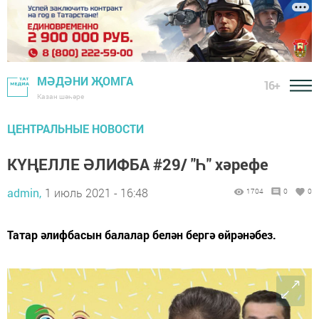
МӘДӘНИ ҖОМГА
16+
Казан шәһәре
ЦЕНТРАЛЬНЫЕ НОВОСТИ
КҮҢЕЛЛЕ ӘЛИФБА #29/ "Һ" хәрефе
admin,
1 июль 2021 - 16:48
1704
0
0
Татар әлифбасын балалар белән бергә өйрәнәбез.