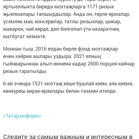
яртыеллыкта биредә мохтаҗларга 1171 ризык
җыелмалары тапшырдылар. Анда он, төрле ярмалар,
үсемлек мае, консервлар, татлы ризыклар, шикәр,
макарон, чәй керде, дип билгеләп үтә нәзарәтнең
матбугат хезмәте.
Моннан тыш, 2016 елдан бирле фонд мохтаҗлар
өчен хәйрия ашлары уздыра. 2021 елның
гыйнварыннан алып июненә кадәр 2600 порция кайнар
ризык таратылды.
6 ай эчендә 1521 мохтаҗ кеше бушлай кием, аяк киеме,
көнкүреш кирәк-яраклары белән тәэмин ителде.
«Татар-информ»
Следите за самым важным и интересным в