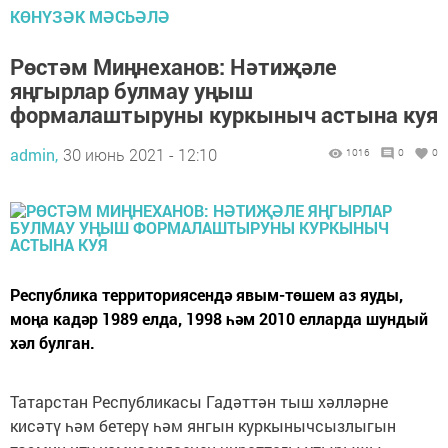
КӨНҮЗӘК МӘСЬӘЛӘ
Рөстәм Миңнеханов: Нәтиҗәле
яңгырлар булмау уңыш
формалаштыруны куркыныч астына куя
admin,
30 июнь 2021 - 12:10
1016
0
0
Республика территориясендә явым-төшем аз яуды,
моңа кадәр 1989 елда, 1998 һәм 2010 елларда шундый
хәл булган.
Татарстан Республикасы Гадәттән тыш хәлләрне
кисәтү һәм бетерү һәм янгын куркынычсызлыгын