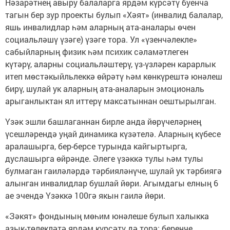
Нәзарәтнең авыру балаларга ярдәм күрсәтү буенча
тагын бер зур проекты булып «Хәят» (инвалид балалар,
яшь инвалидлар һәм аларның ата-аналары өчен
социальләшү үзәге) үзәге тора. Ул «үзенчәлекле»
сабыйларның физик һәм психик сәламәтлеген
күтәрү, аларны социальләштерү, үз-үзләрен карарлык
итеп мөстәкыйльлеккә өйрәтү һәм көнкүрештә юнәлеш
бирү, шулай ук аларның ата-аналарын эмоциональ
арыганлыктан ял иттерү максатыннан оештырылган.
Үзәк эшли башлаганнан бирле анда йөрүчеләрнең
үсешләрендә уңай динамика күзәтелә. Аларның күбесе
аралашырга, бер-берсе турында кайгыртырга,
дуслашырга өйрәнде. Әлеге үзәккә тулы һәм тулы
булмаган гаиләләрдә тәрбияләнүче, шулай ук тәрбиягә
алынган инвалидлар бушлай йөри. Агымдагы елның 6
ае эчендә Үзәккә 100гә якын гаилә йөри.
«Зәкят» фондының мөһим юнәлеше булып халыкка
азык-төлекләтә ярдәм күрсәтү дә тора: беренче