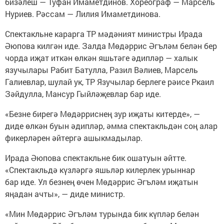
бизәлеш — Туфан Имаметдинов. Хореограф — Марсель
Нуриев. Рәссам — Лилия Имаметдинова.
Спектакльне карарга ТР мәдәният министры Ирада
Әюпова килгән иде. Залда Мөдәррис Әгъләм белән бер
чорда иҗат иткән өлкән яшьтәге әдипләр — халык
язучылары Рабит Батулла, Разил Вәлиев, Марсель
Галиевлар, шулай ук, ТР Язучылар берлеге рәисе Ркаил
Зәйдулла, Мансур Гыйләҗевлар бар иде.
«Безне бирегә Мөдәрриснең зур иҗаты китерде», —
диде өлкән буын әдипләр, әмма спектакльдән соң алар
фикерләрен әйтергә ашыкмадылар.
Ирада Әюпова спектакльне бик ошатуын әйтте.
«Спектакльдә күзләргә яшьләр килерлек урыннар
бар иде. Ул безнең өчен Мөдәррис Әгъләм иҗатын
яңадан ачты», — диде министр.
«Мин Мөдәррис Әгъләм турында бик күпләр белән