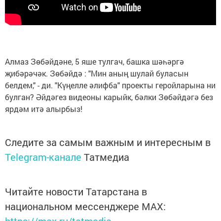
Алмаз Зөбәйдәне, 5 яше тулгач, башка шәһәргә
җибәрәчәк. Зөбәйдә : "Мин аның шулай буласын
белдем," - ди. "Күңелле әлифба" проекты геройларына ни
булган? Әйдәгез видеоны карыйк, бәлки Зөбәйдәгә без
ярдәм итә алырбыз!
Следите за самым важным и интересным в
Telegram-канале
Татмедиа
Читайте новости Татарстана в
национальном мессенджере MАХ: