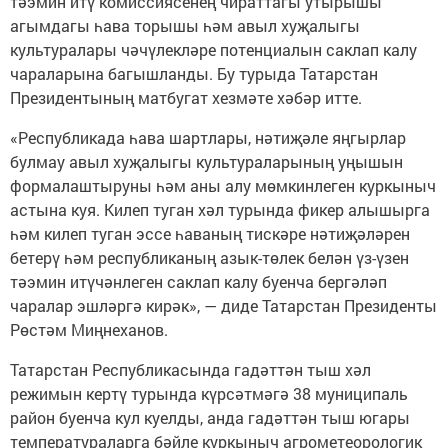
тәэмин итү комиссиясенең чираттагы утырышы
агымдагы һава торышы һәм авыл хуҗалыгы
культуралары чәчүлекләре потенциалын саклап калу
чараларына багышланды. Бу турыда Татарстан
Президентының матбугат хезмәте хәбәр итте.
«Республикада һава шартлары, нәтиҗәле яңгырлар
булмау авыл хуҗалыгы культураларының уңышын
формалаштыруны һәм аны алу мөмкинлеген куркыныч
астына куя. Килеп туган хәл турында фикер алышырга
һәм килеп туган эссе һаваның тискәре нәтиҗәләрен
бетерү һәм республиканың азык-төлек белән үз-үзен
тәэмин итүчәнлеген саклап калу буенча бергәләп
чаралар эшләргә кирәк», — диде Татарстан Президенты
Рөстәм Миңнеханов.
Татарстан Республикасында гадәттән тыш хәл
режимын кертү турында күрсәтмәгә 38 муниципаль
район буенча кул куелды, анда гадәттән тыш югары
температураларга бәйле куркыныч агрометеорологик