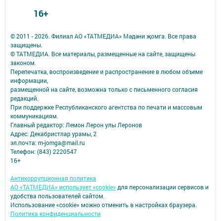
16+
© 2011 - 2026. Филиал АО «ТАТМЕДИА» Мәдәни җомга. Все права
защищены.
© ТАТМЕДИА. Все материалы, размещенные на сайте, защищены
законом.
Перепечатка, воспроизведение и распространение в любом объеме
информации,
размещенной на сайте, возможна только с письменного согласия
редакций.
При поддержке Республиканского агентства по печати и массовым
коммуникациям.
Главный редактор: Лемон Лерон улы Леронов
Адрес: Декабристлар урамы, 2
эл.почта: m-jomga@mail.ru
Телефон: (843) 2220547
16+
Антикоррупционная политика
АО «ТАТМЕДИА» использует «cookie»
для персонализации сервисов и
удобства пользователей сайтом.
Использование «cookie» можно отменить в настройках браузера.
Политика конфиденциальности