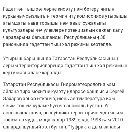
Гадәттән тыш хәлләрне кисәтү һәм бетерү, янгын
куркынычсызлыгын тәэмин итү комиссиясе утырышы
агымдагы һава торышы һәм авыл хуҗалыгы
культуралары чәчүлекләре потенциалын саклап калу
чараларына багышланды. Республиканың 38
районында гадәттән тыш хәл режимы кертелде.
Утырыш барышында Татарстан Республикасының
аерым территорияләрендә гадәттән тыш хәл режимын
кертү мәсьәләсе каралды.
Татарстан Республикасы Гидрометеорология һәм
әйләнә-тирә мохитне күзәтү идарәсе башлыгы Сергей
Захаров хәбәр иткәнчә, июнь ае температура һәм
явым-төшем күләме буенча аномаль булган. Ул
ассызыклаганча, республика территориясендә явым-
төшем аз яуды, моңа кадәр 1989 елда, 1998 һәм 2010
елларда шундый хәл булган. "Туфракта дым запасы