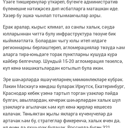
Үзәге тикшеренүләр үткәреп, бүгенге административ
бүленешне нәтиҗәсез дип исбатларга маташкан иде.
Хәзер бу эшкә чынлап тотынмакчылар ахры.
Ерак аралар, кырыс климат, аз санлы халык, сәүдә
юлларыннан читтә булу инфраструктура төзүне бик
кыйммәтләтә. Болардан чыгу юлы итеп илдәге
регионнарны берләштереп, агломерацияләр төзүдә һәм
аларга тирә-юньдәге торак пунктларны кушуда күрә
кайбер белгечләр. Шундый 15-20 агломерация төзелсә,
күп кенә мәшәкатьләрдән котылып була икән.
Эре шәһәрләрдә яшәүчеләрнең мөмкинлекләре күбрәк.
Ләкин Мәскәүгә көндәш буларак Иркутск, Екатеринбург,
Краснодар кебек үзенә тартып торган үзәкләр пәйда
булгач, авыллардан, кечерәк шәһәрләрдән халык шул
үзәкләргә агылачак һәм күп кенә җирләр кешесез
калачак. Төньяктан җылы якларга күченүчеләр дә
артачак һәм бу, стратеглар фикеренчә, халык өчен дә,
ил өчен дә яхшырак булачак. Россиядә бүген 321