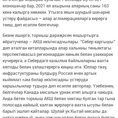
моношәһәр бар, 2021 ел ахырына аларның саны 163
кенә калырга мөмкин. Утызга якын шундый шәһәрне
үстерү файдасыз – алар агломерацияләргә керергә
тиеш, дип исәпли белгечләр.
Безне яшәргә, тормыш дәрәҗәсен яхшыртырга
өйрәтүчеләр – АКШ икътисадчылары. “Себер каргышы”
дип аталган китапларында алар халыкны төньяктагы
перспективасыз регионнардан көньяк белән үзәккәрәк
күчерергә, ә Себердәге казылма байлыкларны вахта
методы белән үзләштерергә киңәш итә. Юллар төзү,
инфрастуктураны булдыру Россия өчен артык
кыйммәт һәм болар икътисадны үстерүдә
каршылыклар тудыра дип исәпли авторлар. Үзебезнең
белгечләр Канада мисалын үрнәк итеп алырга чакыра.
Анда бөтен тормыш АКШ белән чиктәш булган тар гына
полосада кайный, калган җирләргә вахта ысулы белән
барып эшләп кайталар. Шулай ук Кытай мисалы да
читкә куелмый: анда эре шәһәрләр белән янәшә булган