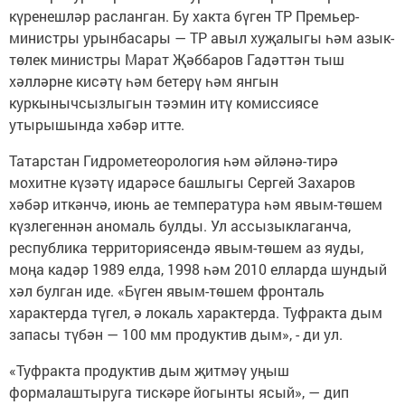
күренешләр расланган. Бу хакта бүген ТР Премьер-
министры урынбасары — ТР авыл хуҗалыгы һәм азык-
төлек министры Марат Җәббаров Гадәттән тыш
хәлләрне кисәтү һәм бетерү һәм янгын
куркынычсызлыгын тәэмин итү комиссиясе
утырышында хәбәр итте.
Татарстан Гидрометеорология һәм әйләнә-тирә
мохитне күзәтү идарәсе башлыгы Сергей Захаров
хәбәр иткәнчә, июнь ае температура һәм явым-төшем
күзлегеннән аномаль булды. Ул ассызыклаганча,
республика территориясендә явым-төшем аз яуды,
моңа кадәр 1989 елда, 1998 һәм 2010 елларда шундый
хәл булган иде. «Бүген явым-төшем фронталь
характерда түгел, ә локаль характерда. Туфракта дым
запасы түбән — 100 мм продуктив дым», - ди ул.
«Туфракта продуктив дым җитмәү уңыш
формалаштыруга тискәре йогынты ясый», — дип