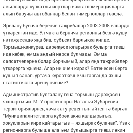
авылларда күпкатлы йортлар һәм агломерацияләргә
алып баручы автобаннар белән тимер юллар төзелә.
Эреләнү буенча беренче тәҗрибәләр 2003-2008 елларда
үткәрелгән иде. Ул чакта берничә регионны бергә кушу
нәтиҗәсендә яңа биш субъект барлыкка килде.
Тормыш-көнкүреш дәрәҗәсе югарырак булырга тиеш
иде кебек, әмма андый нәрсә булмады. Әмма
сәясәтчеләрне болар борчымый, алар яңа тәҗрибәләр
үткәрергә җыена. Алар ни өчен кирәк? Бөтенесен бергә
кушып санап, уртача күрсәткечне чыгарганда яхшы
статистикага ирешү өченме?
Административ бүлгәләнү генә тормыш дәрәҗәсен
яхшыртмый. МГУ профессоры Наталья Зубаревич
территорияләрнең чәчәк ату рецептын әйтеп тә биргән:
“Муниципалитетларга күбрәк акча калдырыгыз,
хокукларын кире кайтарыгыз – яхшырак булачак”. Үзәк
регионнарга булыша ала һәм булышырга тиеш, ләкин