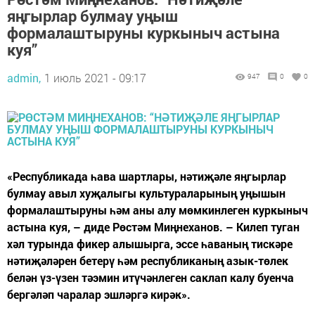
яңгырлар булмау уңыш
формалаштыруны куркыныч астына
куя”
admin,
1 июль 2021 - 09:17
947
0
0
«Республикада һава шартлары, нәтиҗәле яңгырлар
булмау авыл хуҗалыгы культураларының уңышын
формалаштыруны һәм аны алу мөмкинлеген куркыныч
астына куя, – диде Рөстәм Миңнеханов. – Килеп туган
хәл турында фикер алышырга, эссе һаваның тискәре
нәтиҗәләрен бетерү һәм республиканың азык-төлек
белән үз-үзен тәэмин итүчәнлеген саклап калу буенча
бергәләп чаралар эшләргә кирәк».