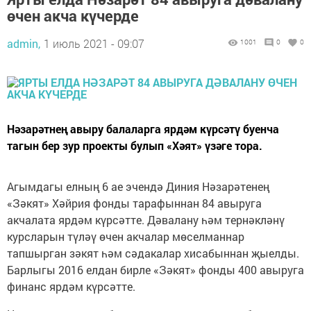
өчен акча күчерде
admin,
1 июль 2021 - 09:07
1001
0
0
Нәзарәтнең авыру балаларга ярдәм күрсәтү буенча
тагын бер зур проекты булып «Хәят» үзәге тора.
Агымдагы елның 6 ае эчендә Диния Нәзарәтенең
«Зәкят» Хәйрия фонды тарафыннан 84 авыруга
акчалата ярдәм күрсәтте. Дәвалану һәм тернәкләнү
курсларын түләү өчен акчалар мөселманнар
тапшырган зәкят һәм сәдакалар хисабыннан җыелды.
Барлыгы 2016 елдан бирле «Зәкят» фонды 400 авыруга
финанс ярдәм күрсәтте.