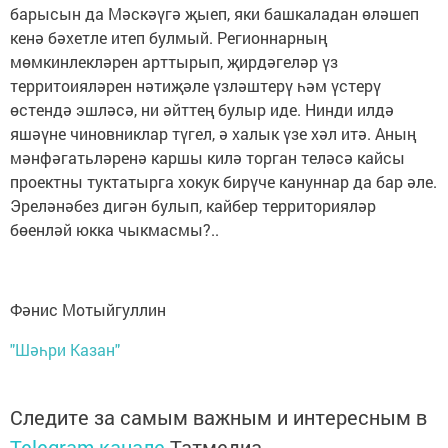
барысын да Мәскәүгә җыеп, яки башкаладан өләшеп
кенә бәхетле итеп булмый. Регионнарның
мөмкинлекләрен арттырып, җирдәгеләр үз
территоияләрен нәтиҗәле үзләштерү һәм үстерү
өстендә эшләсә, ни әйттең булыр иде. Нинди илдә
яшәүне чиновниклар түгел, ә халык үзе хәл итә. Аның
мәнфәгатьләренә каршы килә торган теләсә кайсы
проектны туктатырга хокук бирүче кануннар да бар әле.
Эреләнәбез дигән булып, кайбер территорияләр
бөенләй юкка чыкмасмы?..
Фәнис Мотыйгуллин
"Шәһри Казан"
Следите за самым важным и интересным в
Telegram-канале
Татмедиа