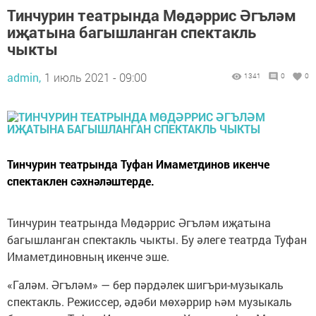
Тинчурин театрында Мөдәррис Әгъләм
иҗатына багышланган спектакль
чыкты
admin,
1 июль 2021 - 09:00
1341
0
0
Тинчурин театрында Туфан Имаметдинов икенче
спектаклен сәхнәләштерде.
Тинчурин театрында Мөдәррис Әгъләм иҗатына
багышланган спектакль чыкты. Бу әлеге театрда Туфан
Имаметдиновның икенче эше.
«Галәм. Әгъләм» — бер пәрдәлек шигъри-музыкаль
спектакль. Режиссер, әдәби мөхәррир һәм музыкаль