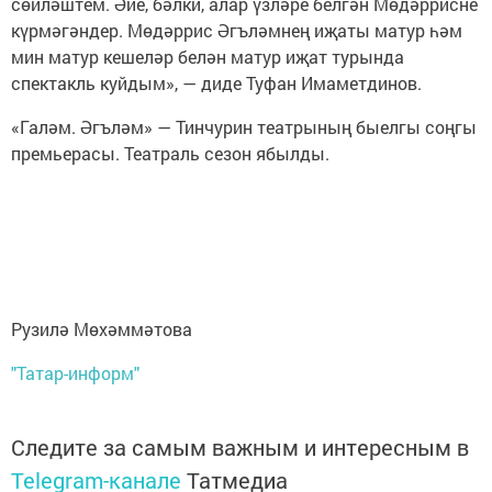
сөйләштем. Әйе, бәлки, алар үзләре белгән Мөдәррисне
күрмәгәндер. Мөдәррис Әгъләмнең иҗаты матур һәм
мин матур кешеләр белән матур иҗат турында
спектакль куйдым», — диде Туфан Имаметдинов.
«Галәм. Әгъләм» — Тинчурин театрының быелгы соңгы
премьерасы. Театраль сезон ябылды.
Рузилә Мөхәммәтова
"Татар-информ"
Следите за самым важным и интересным в
Telegram-канале
Татмедиа