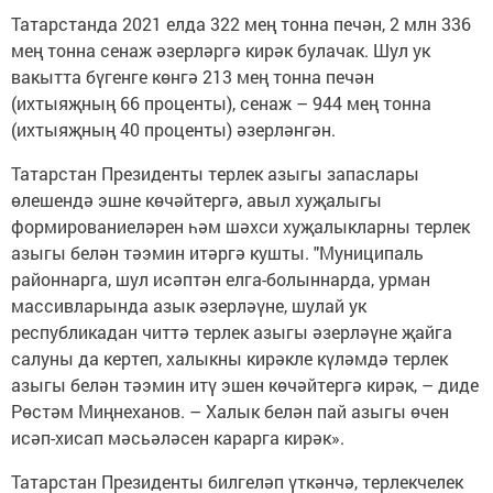
Татарстанда 2021 елда 322 мең тонна печән, 2 млн 336
мең тонна сенаж әзерләргә кирәк булачак. Шул ук
вакытта бүгенге көнгә 213 мең тонна печән
(ихтыяҗның 66 проценты), сенаж – 944 мең тонна
(ихтыяҗның 40 проценты) әзерләнгән.
Татарстан Президенты терлек азыгы запаслары
өлешендә эшне көчәйтергә, авыл хуҗалыгы
формированиеләрен һәм шәхси хуҗалыкларны терлек
азыгы белән тәэмин итәргә кушты. "Муниципаль
районнарга, шул исәптән елга-болыннарда, урман
массивларында азык әзерләүне, шулай ук
республикадан читтә терлек азыгы әзерләүне җайга
салуны да кертеп, халыкны кирәкле күләмдә терлек
азыгы белән тәэмин итү эшен көчәйтергә кирәк, – диде
Рөстәм Миңнеханов. – Халык белән пай азыгы өчен
исәп-хисап мәсьәләсен карарга кирәк».
Татарстан Президенты билгеләп үткәнчә, терлекчелек