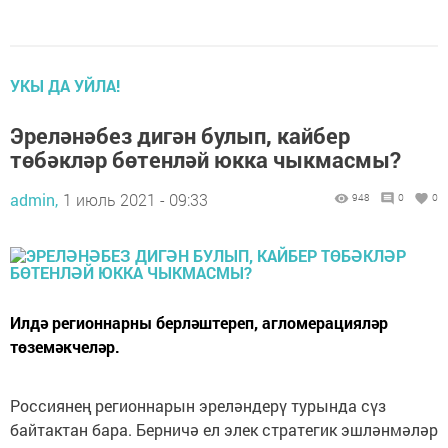
УКЫ ДА УЙЛА!
Эреләнәбез дигән булып, кайбер
төбәкләр бөтенләй юкка чыкмасмы?
admin,
1 июль 2021 - 09:33
948
0
0
Илдә регионнарны берләштереп, агломерацияләр
төземәкчеләр.
Россиянең регионнарын эреләндерү турында сүз
байтактан бара. Берничә ел элек стратегик эшләнмәләр