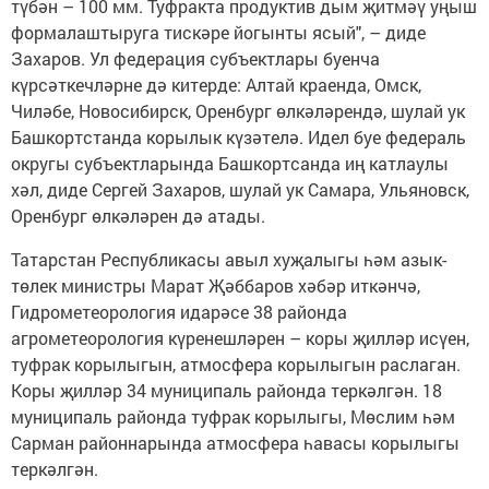
түбән – 100 мм. Туфракта продуктив дым җитмәү уңыш
формалаштыруга тискәре йогынты ясый", – диде
Захаров. Ул федерация субъектлары буенча
күрсәткечләрне дә китерде: Алтай краенда, Омск,
Чиләбе, Новосибирск, Оренбург өлкәләрендә, шулай ук
Башкортстанда корылык күзәтелә. Идел буе федераль
округы субъектларында Башкортсанда иң катлаулы
хәл, диде Сергей Захаров, шулай ук Самара, Ульяновск,
Оренбург өлкәләрен дә атады.
Татарстан Республикасы авыл хуҗалыгы һәм азык-
төлек министры Марат Җәббаров хәбәр иткәнчә,
Гидрометеорология идарәсе 38 районда
агрометеорология күренешләрен – коры җилләр исүен,
туфрак корылыгын, атмосфера корылыгын раслаган.
Коры җилләр 34 муниципаль районда теркәлгән. 18
муниципаль районда туфрак корылыгы, Мөслим һәм
Сарман районнарында атмосфера һавасы корылыгы
теркәлгән.