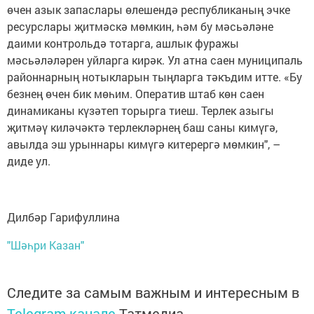
өчен азык запаслары өлешендә республиканың эчке
ресурслары җитмәскә мөмкин, һәм бу мәсьәләне
даими контрольдә тотарга, ашлык фуражы
мәсьәләләрен уйларга кирәк. Ул атна саен муниципаль
районнарның нотыкларын тыңларга тәкъдим итте. «Бу
безнең өчен бик мөһим. Оператив штаб көн саен
динамиканы күзәтеп торырга тиеш. Терлек азыгы
җитмәү киләчәктә терлекләрнең баш саны кимүгә,
авылда эш урыннары кимүгә китерергә мөмкин", –
диде ул.
Дилбәр Гарифуллина
"Шәһри Казан"
Следите за самым важным и интересным в
Telegram-канале
Татмедиа