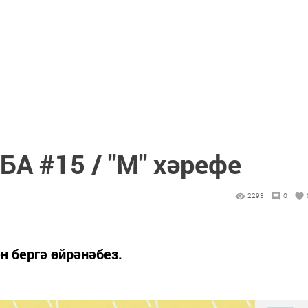
 #15 / "М" хәрефе
2293
0
н бергә өйрәнәбез.