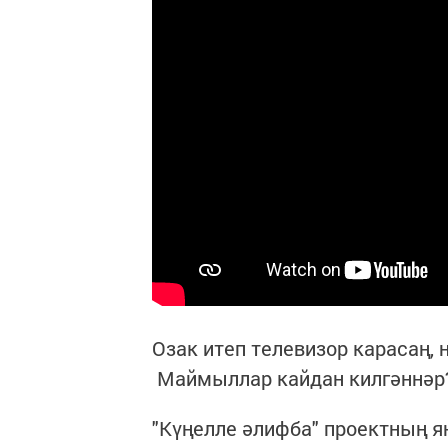
Озак итеп телевизор карасаң,
Маймыллар кайдан килгәннәр
"Күңелле әлифба" проектның 