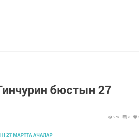
Тинчурин бюстын 27
970
0