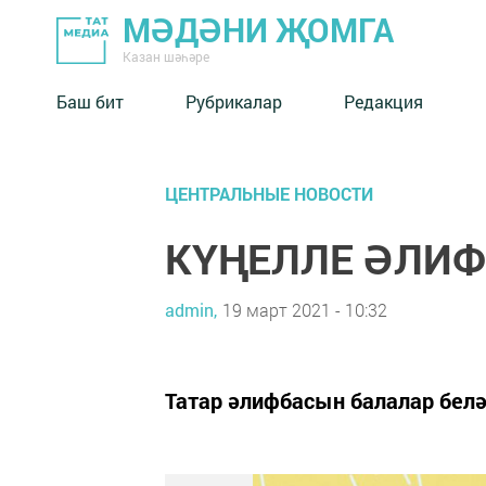
МӘДӘНИ ҖОМГА
Казан шәһәре
Баш бит
Рубрикалар
Редакция
ЦЕНТРАЛЬНЫЕ НОВОСТИ
КҮҢЕЛЛЕ ӘЛИФБА
admin,
19 март 2021 - 10:32
Татар әлифбасын балалар белә