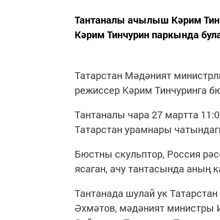
Тантаналы ачылыш Кәрим Тин
Кәрим Тинчурин паркында була
Татарстан Мәдәният министрлы
режиссер Кәрим Тинчуринга бю
Тантаналы чара 27 мартта 11:
Татарстан урамнары чатындаг
Бюстны скульптор, Россия рә
ясаган, ачу тантасында аның 
Тантанада шулай ук Татарста
Әхмәтов, мәдәният министры 