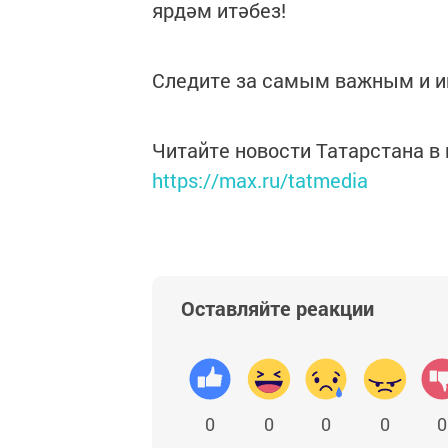
ярдәм итәбез!
Следите за самым важным и 
Читайте новости Татарстана 
https://max.ru/tatmedia
Оставляйте реакции
0
0
0
0
0