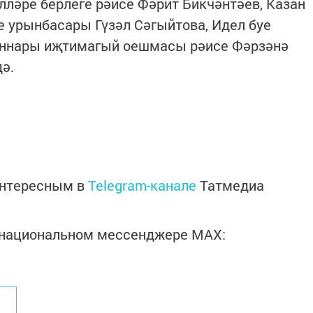
лләре берлеге рәисе Фәрит Бикчәнтәев, Казан
 урынбасары Гүзәл Сәгыйтова, Идел буе
аннары иҗтимагый оешмасы рәисе Фәрзәнә
дә.
интересным в
Telegram-канале
Татмедиа
в национальном мессенджере MАХ: