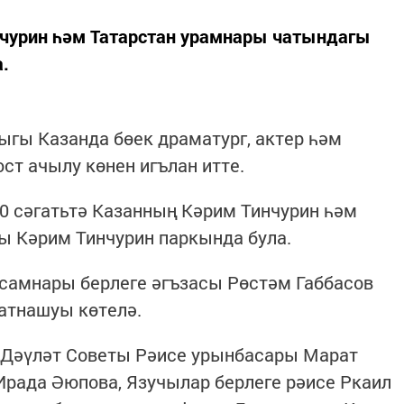
чурин һәм Татарстан урамнары чатындагы
.
гы Казанда бөек драматург, актер һәм
ст ачылу көнен игълан итте.
00 сәгатьтә Казанның Кәрим Тинчурин һәм
ы Кәрим Тинчурин паркында була.
ссамнары берлеге әгъзасы Рөстәм Габбасов
катнашуы көтелә.
н Дәүләт Советы Рәисе урынбасары Марат
Ирада Әюпова, Язучылар берлеге рәисе Ркаил