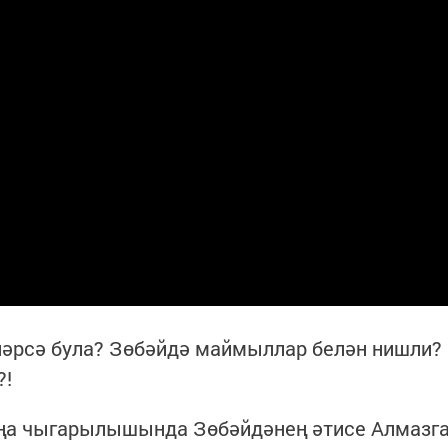
 нәрсә була? Зөбәйдә маймыллар белән нишли?
?!
яңа чыгарылышында Зөбәйдәнең әтисе Алмазг