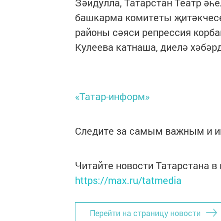
Зәйдулла, Татарстан Театр әһе
башкарма комитеты җитәкчесе
районы сәяси репрессия корб
Кулеева катнаша, диелә хәбәр
«Татар-информ»
Следите за самым важным и 
Читайте новости Татарстана 
https://max.ru/tatmedia
Перейти на страницу новости