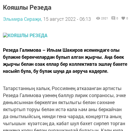
Кояшлы Резеда
Эльмира Сираҗи,
15 август 2022 - 06:13
2321
0
0
Резеда Галимова – Илһам Шакиров исемендәге олы
бүләкне беренчеләрдән булып алган җырчы. Аңа бөек
җырчы белән озак еллар бер коллективта эшләү бәхете
насыйп була, бу бүләк шуңа да аеруча кадерле.
Татарстанның халык, Россиянең атказанган артисты
Резеда Галимова үзенең бәллүр лирик сопраносы, эчке
дөньясыннан бөркелгән яктылыгы белән сәхнәне
яктыртып торуы белән истә кала һәм аны беркайчан
да онытмыйсың, нинди генә чарада, концертта аның
чыгышын күзәтсәң дә, кабат шул бәхет сирпеп торган
кечкенә кояш белән очрашкандай буласың. Каян килә