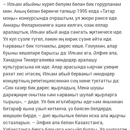
– Илһам абыйны күреп белүем белән бик горурланам
мин. Аның белән беренче тапкыр 1995 елда «Татар
моңы» конкурсында очраштым, ул жюри рәисе иде.
Аннары Филармониягә эшкә килгәч, озак еллар
аралаштык, Илһам абый анда сәнгать җитәкчесе иде.
Ул күп сүзле түгел, ләкин иң кирәк сүзне әйтә иде.
Һәрвакыт бик тотнаклы, дөрес кеше. Гомумән, алар
буыны кешеләре барысы да: Илһам ага, Әлфия апа,
Хәмдүнә Тимергалиева ниндидер аралашу
культурасына ия иде. Алар арасында һәрчак үзеңне
рәхәт хис итәсең. Илһам абый бервакыт ниндидер
концертның репетициясеннән соң мине туктатты да:
«Син хәзер бик дөрес җырладың. Менә шушы
дәрәҗәңне онытма һәм һәрвакыт шулай җырларга
тырыш», – диде. Ул бик игътибарлы иде һәм янымнан
битараф кына узып китмичә, үз бәясен белдерде,
киңәшен бирде, – дип җылылык белән искә ала җырчы
остазларын. – Әлфия апа белән Казахстанга,
Үзбәкстанга бергә барырга насыйп булды. Ул шулхәтле