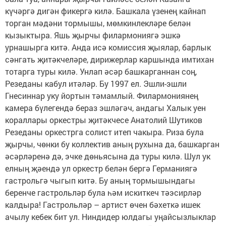
күчәргә дигән фикергә килә. Башкала үзенең кайнап
торган мәдәни тормышы, мөмкинлекләре белән
кызыктыра. Яшь җырчы филармониягә эшкә
урнашырга китә. Анда исә комиссия җыялар, барлык
сәнгать җитәкчеләре, дирижерлар каршында имтихан
тотарга туры килә. Унлап әсәр башкарганнан соң,
Резеданы кабул итәләр. Бу 1997 ел. Эшли-эшли
Гнесиннар уку йортын тәмамлый. Филармониянең
камера бүлегендә бераз эшләгәч, андагы Халык уен
кораллары оркестры җитәкчесе Анатолий Шутиков
Резеданы оркестрга солист итеп чакыра. Риза була
җырчы, чөнки бу коллектив аның рухына да, башкарган
әсәрләренә дә, эчке дөньясына да туры килә. Шул ук
елның җәендә ул оркестр белән бергә Германиягә
гастрольгә чыгып китә. Бу аның тормышындагы
беренче гастрольләр була һәм искиткеч тәэсирләр
калдыра! Гастрольләр – артист өчен бәхеткә ишек
ачылу кебек бит ул. Ниндидер юлдагы уңайсызлыклар