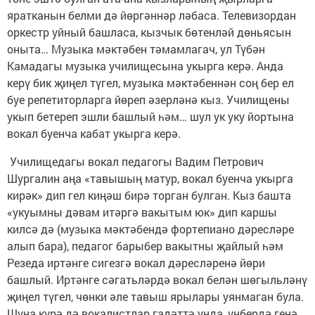
яратканын белми дә йөргәннәр ләбаса. Телевизордан
оркестр уйный башласа, кызчык бөтенләй дөньясын
оныта… Музыка мәктәбен тәмамлагач, ул Түбән
Камадагы музыка училищесына укырга керә. Анда
керү бик җиңел түгел, музыка мәктәбеннән соң бер ел
буе репетиторларга йөреп әзерләнә кыз. Училищены
укып бетереп эшли башлый һәм… шул ук уку йортына
вокал буенча кабат укырга керә.
Училищедагы вокал педагогы Вадим Петрович
Шургалин аңа «тавышың матур, вокал буенча укырга
кирәк» дип гел киңәш бирә торган булган. Кыз башта
«укуымны дәвам итәргә вакытым юк» дип каршы
килсә дә (музыка мәктәбендә фортепиано дәресләре
алып бара), педагог барыбер вакытны җайлый һәм
Резеда иртәнге сигезгә вокал дәресләренә йөри
башлый. Иртәнге сәгатьләрдә вокал белән шөгыльләнү
җиңел түгел, чөнки әле тавыш ярылары уянмаган була.
Шуңа күрә дә вокалистлар гадәттә унда, унбердә генә