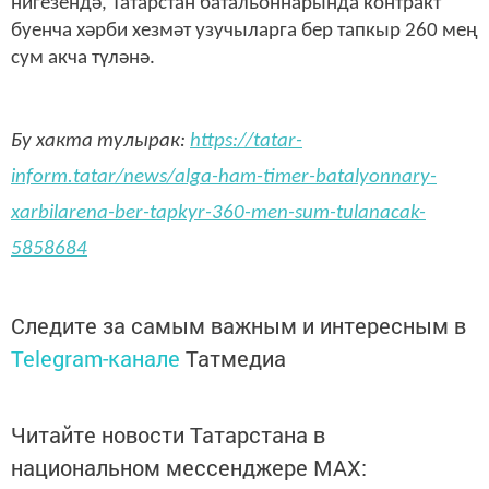
нигезендә, Татарстан батальоннарында контракт
буенча хәрби хезмәт узучыларга бер тапкыр 260 мең
сум акча түләнә.
Бу хакта тулырак:
https://tatar-
inform.tatar/news/alga-ham-timer-batalyonnary-
xarbilarena-ber-tapkyr-360-men-sum-tulanacak-
5858684
Следите за самым важным и интересным в
Telegram-канале
Татмедиа
Читайте новости Татарстана в
национальном мессенджере MАХ: