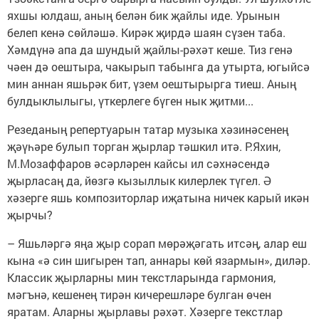
яхшы юлдаш, аның белән бик җайлы иде. Урынын
белеп кенә сөйләшә. Кирәк җирдә шаян сүзен таба.
Хәмдүнә апа да шундый җайлы-рәхәт кеше. Тиз генә
чәен дә оештыра, чакырып табынга да утырта, югыйсә
мин аннан яшьрәк бит, үзем оештырырга тиеш. Аның
булдыклылыгы, үткерлеге бүген нык җитми...
Резеданың репертуарын татар музыка хәзинәсенең
җәүһәре булып торган җыр­лар тәшкил итә. Р.Яхин,
М.Мозаффаров әсәрләрен кайсы ил сәхнәсендә
җырласаң да, йөзгә кызыллык килерлек түгел. Ә
хәзерге яшь композиторлар иҗатына ничек карый икән
җырчы?
– Яшьләргә яңа җыр сорап мөрәҗәгать итсәң, алар еш
кына «ә син шигырен тап, аннары көй язармын», диләр.
Классик җырларны мин текстларында гармония,
мәгънә, кешенең тирән кичерешләре булган өчен
яратам. Аларны җырлавы рәхәт. Хәзерге текстлар