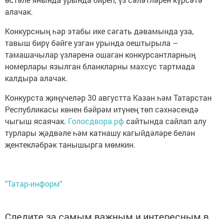
алачак.
Конкурсның һәр этабы ике сәгать дәвамында уза,
тавыш бирү бәйге узган урында оештырыла –
тамашачылар үзләренә ошаган конкурсантларның
номерлары язылган бланкларны махсус тартмада
калдыра алачак.
Конкурста җиңүчеләр 30 августта Казан һәм Татарстан
Республикасы көнен бәйрәм итүнең төп сәхнәсендә
чыгыш ясаячак.
Голосдвора.рф
сайтында сайлап алу
турлары җәдвәле һәм катнашу кагыйдәләре белән
җентекләбрәк танышырга мөмкин.
"Татар-информ"
Следите за самым важным и интересным в