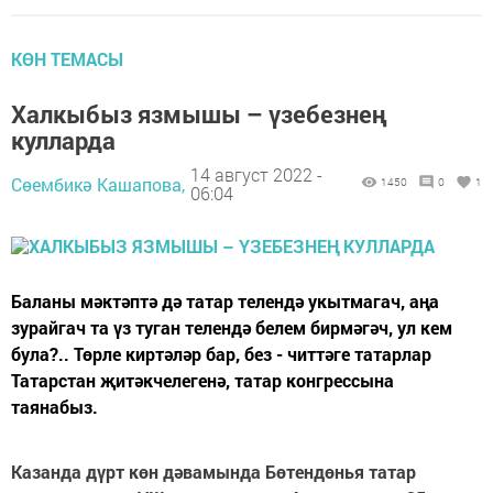
КӨН ТЕМАСЫ
Халкыбыз язмышы – үзебезнең
кулларда
14 август 2022 -
Сөембикә Кашапова,
1450
0
1
06:04
Баланы мәктәптә дә татар телендә укытмагач, аңа
зурайгач та үз туган телендә белем бирмәгәч, ул кем
була?.. Төрле киртәләр бар, без - читтәге татарлар
Татарстан җитәкчелегенә, татар конгрессына
таянабыз.
Казанда дүрт көн дәвамында Бөтендөнья татар