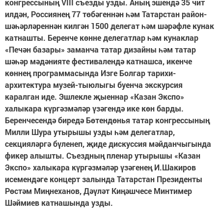
конгрессының VIII съезды узды. Аның эшендә 35 чит
илдән, Россиянең 77 төбәгеннән һәм Татарстан район-
шәһәрләреннән килгән 1500 делегат һәм шәрәфле кунак
катнашты. Беренче көнне делегатлар һәм кунаклар
«Печән базары» заманча татар дизайны һәм татар
шәһәр мәдәнияте фес­тивалендә катнашса, икенче
көннең программасында Изге Болгар тарихи-
архитектура музей-тыюлыгы буенча экскурсия
каралган иде. Эшлекле җыеннар «Казан Экспо»
халыкара күргәзмәләр үзәгендә ике көн барды.
Беренчесендә биредә Бөтендөнья татар конгрессының
Милли Шура утырышы узды һәм делегатлар,
секцияләргә бүленеп, җиде дискуссия мәйданчыгында
фикер алышты. Съездның пленар утырышы «Казан
Экспо» халыкара күргәзмәләр үзәгенең И.Шакиров
исемендәге концерт залында Татарстан Президенты
Рөстәм Миңнеханов, Дәүләт Киңәшчесе Минтимер
Шәймиев катнашында узды.