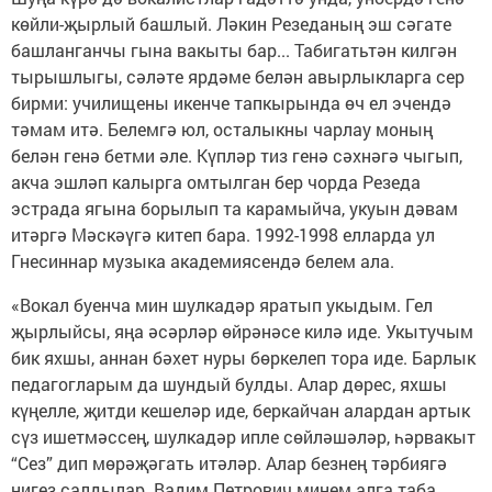
көйли-җырлый башлый. Ләкин Резеданың эш сәгате
башланганчы гына вакыты бар... Табигатьтән килгән
тырышлыгы, сәләте ярдәме белән авырлыкларга сер
бирми: училищены икенче тапкырында өч ел эчендә
тәмам итә. Белемгә юл, осталыкны чарлау моның
белән генә бетми әле. Күпләр тиз генә сәхнәгә чыгып,
акча эшләп калырга омтылган бер чорда Резеда
эстрада ягына борылып та карамыйча, укуын дәвам
итәргә Мәскәүгә китеп бара. 1992-1998 елларда ул
Гнесиннар музыка академиясендә белем ала.
«Вокал буенча мин шулкадәр яратып укыдым. Гел
җырлыйсы, яңа әсәрләр өйрәнәсе килә иде. Укытучым
бик яхшы, аннан бәхет нуры бөркелеп тора иде. Барлык
педагогларым да шундый булды. Алар дөрес, яхшы
күңелле, җитди кешеләр иде, беркайчан алардан артык
сүз ишетмәссең, шулкадәр ипле сөйләшәләр, һәрвакыт
“Сез” дип мөрәҗәгать итәләр. Алар безнең тәрбиягә
нигез салдылар. Вадим Петрович минем алга таба