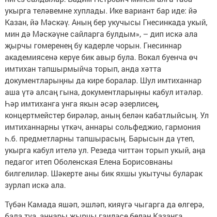
укырга теләвемне хуплады. Ике вариант бар иде: йә
Казан, йә Мәскәү. Аның бер укучысы Гнесинкада укый,
мин дә Мәскәүне сайларга булдым», – дип искә ала
җырчы гомеренең бу кадерле чорын. Гнесиннар
академиясенә керүе бик авыр була. Вокал буенча өч
имтихан тапшырмыйча торып, анда хәтта
документларыңны да кире боралар. Шул имтиханнар
аша үтә алсаң гына, документларыңны кабул итәләр.
Һәр имтиханга унга якын әсәр әзерлисең,
концертмейстер бирәләр, аның белән кабатлыйсың. Ул
имтиханнарны үткәч, аннары сольфеджио, гармония
һ.б. предметларны тапшырасың. Барысын да үтеп,
укырга кабул ителә ул. Резеда читтән торып укый, аңа
педагог итеп Оболенская Елена Борисовнаны
билгелиләр. Шәкерте аны бик яхшы укытучы буларак
зурлап искә ала.
Түбән Камада яшәп, эшләп, кияүгә чыгарга да өлгерә,
бала туа, аннары җырчы гаиләсе белән Казанга