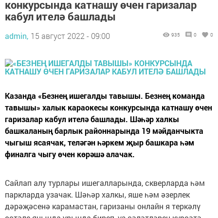
конкурсында катнашу өчен гаризалар
кабул ителә башлады
admin,
15 август 2022 - 09:00
935
0
0
Казанда «Безнең ишегалды тавышы. Безнең команда
тавышы» халык караокесы конкурсында катнашу өчен
гаризалар кабул ителә башлады. Шәһәр халкы
башкаланың барлык районнарында 19 мәйданчыкта
чыгыш ясаячак, теләгән һәркем җыр башкара һәм
финалга чыгу өчен көрәшә алачак.
Сайлап алу турлары ишегалларында, скверларда һәм
паркларда узачак. Шәһәр халкы, яше һәм әзерлек
дәрәҗәсенә карамастан, гаризаны онлайн я теркәлү
өстәле янында урында биреп, үз сәләтләрен күрсәтә