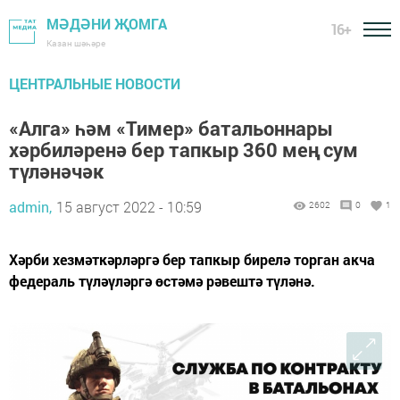
МӘДӘНИ ҖОМГА
16+
Казан шәһәре
ЦЕНТРАЛЬНЫЕ НОВОСТИ
«Алга» һәм «Тимер» батальоннары
хәрбиләренә бер тапкыр 360 мең сум
түләнәчәк
admin,
15 август 2022 - 10:59
2602
0
1
Хәрби хезмәткәрләргә бер тапкыр бирелә торган акча
федераль түләүләргә өстәмә рәвештә түләнә.