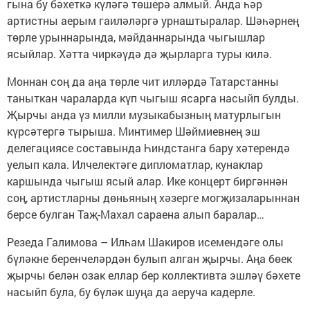
гына бу бәхеткә күләгә төшерә алмый. Анда һәр
артистны аерым гаиләләргә урнаштыралар. Шәһәрнең
төрле урыннарында, мәйданнарында чыгышлар
ясыйлар. Хәтта чиркәүдә дә җырларга туры килә.
Моннан соң да аңа төрле чит илләрдә Татарстанны
таныткан чараларда күп чыгыш ясарга насыйп булды.
Җырчы анда үз милли музыкабызның матурлыгын
күрсәтергә тырыша. Минтимер Шәймиевнең эш
делегациясе составында Һиндстанга бару хәтерендә
уелып кала. Илчелектәге дипломатлар, кунаклар
каршында чыгыш ясый алар. Ике концерт биргәннән
соң, артистларны дөньяның хәзерге могҗизаларыннан
берсе булган Таҗ-Махал сараена алып баралар…
Резеда Галимова – Илһам Шакиров исемендәге олы
бүләкне беренчеләрдән булып алган җырчы. Аңа бөек
җырчы белән озак еллар бер коллективта эшләү бәхете
насыйп була, бу бүләк шуңа да аеруча кадерле.