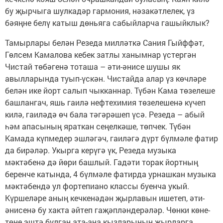
бу җырчыга шулкадәр гармония, нәзакәтлелек, үз
бәяңне белү катыш дөньяга сабыйларча гашыйклык?
Тамырлары белән Резеда милләткә Сания Гыйффәт,
Гөлсем Камалова кебек затлы ханымнар үстергән
Чистай төбәгенә тоташа – әти-әнисе шушы як
авылларында туып-үскән. Чистайда алар үз көчләре
белән ике йорт салып чыкканнар. Түбән Кама төзелеше
башлангач, яшь гаилә неф­техимия төзелешенә күчеп
килә, гаиләдә өч бала тәгәрәшеп үсә. Резеда – абый
һәм апасының яраткан сеңелкәше, төпчек. Түбән
Камада күпмедер эшләгәч, гаиләгә дүрт бүлмәле фатир
да бирәләр. Укырга керүгә үк, Резеда музыка
мәктәбенә дә йөри башлый. Гадәти торак йортның
беренче катында, 4 бүлмәле фатирда урнашкан музыка
мәктәбендә ул фортепиано классы буенча укый.
Күршеләре аның кечкенәдән җырлавын ишетеп, әти-
әнисенә бу хакта әйтеп гаҗәпләндерәләр. Чөнки көне-
төне эштә булган ата-ана кызларының җырларга