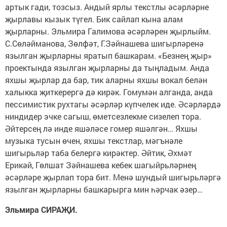
артык гади, тозсыз. Андый ярлы текстлы әсәрләрне
җырлавы кызык түгел. Бик сайлап кына алам
җырларны. Эльмира Галимова әсәрләрен җырлыйм.
С.Сөләйманова, Зөлфәт, Г.Зәйнашева шигырләренә
язылган җырларны яратып башкарам. «Безнең җыр»
проектында язылган җырларны да тыңладым. Анда
яхшы җырлар да бар, тик аларны яхшы вокал белән
халыкка җиткерергә дә кирәк. Гомумән алганда, анда
пессимистик рухтагы әсәрләр күпчелек иде. Әсәрләрдә
ниндидер эчке сагыш, өметсезлекме сизелеп тора.
Әйтерсең лә инде яшәләсе гомер яшәлгән… Яхшы
музыка тусын өчен, яхшы текстлар, мәгънәле
шигырьләр таба белергә кирәктер. Әйтик, Әхмәт
Ерикәй, Гөлшат Зәйнашева кебек шагыйрьләрнең
әсәрләре җырлап тора бит. Менә шундый шигырьләргә
язылган җырларны башкарырга мин һәрчак әзер…
Эльмира СИРАҖИ.