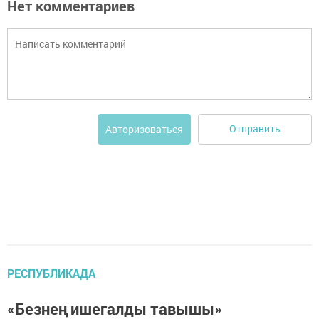
Нет комментариев
Отправить
Авторизоваться
РЕСПУБЛИКАДА
«Безнең ишегалды тавышы»