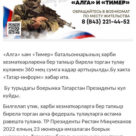
«Алга» һәм «Тимер» батальоннарының хәрби
хезмәткәрләренә бер тапкыр бирелә торган түләү
күләмен 360 мең сумга кадәр арттырылды.Бу хакта
«Татар-информ» хәбәр ит
ә
.
Бу турыдагы боерыкка Татарстан Президенты кул
куйды.
Билгеләп үтик, хәрби хезмәткәрләргә бер тапкыр
бирелә торган акча федераль түләүләргә өстәмә
рәвештә түләнә. ТР Президенты Рөстәм Миңнеханов
2022 елның 23 июнендә имзалаган боерык