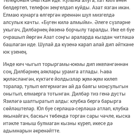
белдертеп, телефон зеңгелдәп куйды. Азат язган икән.
Елмаю кунарга өлгергән иреннән шул мизгелдә
алсулык качты. «Бүген килә алмыйм». Әлеге сүзләрне
укыгач, Дилбәрнең йөзенә борчылу таралды. Ике ел буе
очрашып йөргән Азат соңгы араларда кыздан читләшә
башлаган иде. Шулай да күзенә карап алай дип әйткәне
юк үзенең.
Инде кич чыгып торыргамы-юкмы дип икеләнгәннән
соң, Дилбәрнең аяклары урамга атлады. Һава
җиләсләнгән, күктәге йолдызлар җем-җем килеп
торалар, тулып өлгермәгән ай да баягы моңсулыгын
онытып, елмаерга тотынган. Дилбәр тиз генә дусты
Язиләгә шалтыратып алды: клубка бергә барырга
сөйләштеләр. Юл буе серләшә-серләшә атлап, клубка
якынайгач, баскыч төбендә торган сары чәчле, кыска
итәкле таныш булмаган кызны күреп, икесе дә
адымнарын әкренәйтте.