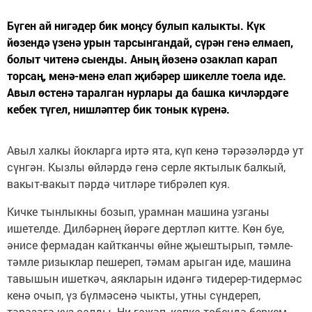
Бүген ай нигәдер бик моңсу булып калыкты. Күк
йөзендә үзенә урын тарсынгандай, сүрән генә елмаеп,
болыт читенә сыенды. Аның йөзенә озаклап карап
торсаң, менә-менә елап җибәрер шикелле тоела иде.
Авыл өстенә таралган нурлары да башка кичләрдәге
кебек түгел, нишләптер бик тонык күренә.
Авыл халкы йокларга иртә ята, күп кенә тәрәзәләрдә ут
сүнгән. Кызлы өйләрдә генә серле яктылык балкый,
вакыт-вакыт пәрдә читләре тибрәлеп куя.
Кичке тынлыкны бозып, урамнан машина узганы
ишетелде. Дилбәрнең йөрәге дертләп китте. Көн буе,
әнисе фермадан кайтканчы өйне җыештырып, тәмле-
тәмле ризыклар пешереп, тәмам арыган иде, машина
тавышын ишеткәч, аякларын идәнгә тидерер-тидермәс
кенә очып, үз бүлмәсенә чыкты, утны сүндереп,
тәрәзәгә күз салды. Ни гаҗәп, капка төбендә беркем