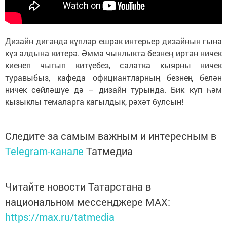
Дизайн дигәндә күпләр ешрак интерьер дизайнын гына
күз алдына китерә. Әмма чынлыкта безнең иртән ничек
киенеп чыгып китүебез, салатка кыярны ничек
туравыбыз, кафеда официантларның безнең белән
ничек сөйләшүе дә – дизайн турында. Бик күп һәм
кызыклы темаларга кагылдык, рәхәт булсын!
Следите за самым важным и интересным в
Telegram-канале
Татмедиа
Читайте новости Татарстана в
национальном мессенджере MАХ:
https://max.ru/tatmedia