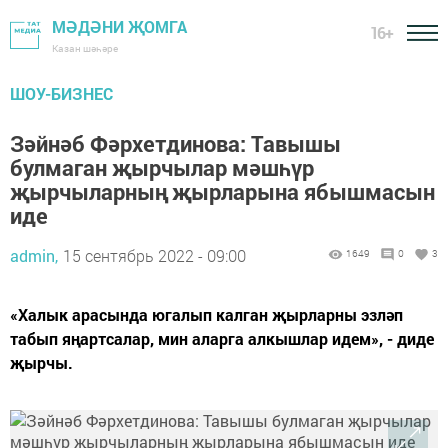
МӘДӘНИ ҖОМГА
16+
Казан шәһәре
ШОУ-БИЗНЕС
Зәйнәб Фәрхетдинова: Тавышы
булмаган җырчылар мәшһүр
җырчыларның җырларына ябышмасын
иде
admin,
15 сентябрь 2022 - 09:00
1649
0
3
«Халык арасында югалып калган җырларны эзләп
табып яңартсалар, мин аларга алкышлар идем», - диде
җырчы.