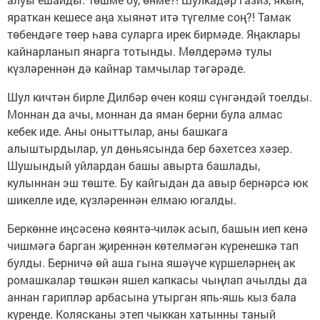
яраткан кешесе аңа хыянәт итә түгелме соң?! Тамак
төбендәге төер һава суларга ирек бирмәде. Яңаклары
кайнарланып янарга тотынды. Мөлдерәмә тулы
күзләреннән дә кайнар тамчылар тәгәрәде.
Шул кичтән бирле Дилбәр өчен кояш сүнгәндәй тоелды.
Моннан да ачы, моннан да яман берни була алмас
кебек иде. Аны оныттылар, аны башкага
алыштырдылар, ул дөньясында бер бәхетсез хәзер.
Шушындый уйлардан башы авырта башлады,
кулыннан эш төште. Бу кайгыдан да авыр бернәрсә юк
шикелле иде, күзләреннән елмаю югалды.
Беркөнне иңсәсенә көянтә-чиләк асып, башын иеп кенә
чишмәгә барган җиреннән көтелмәгән күренешкә тап
булды. Берничә өй аша гына яшәүче күршеләрнең ак
ромашкалар төшкән яшел капкасы чыңлап ачылды да
аннан гарипләр арбасына утырган япь-яшь кыз бала
күренде. Колясканы этеп чыккан хатынны таный