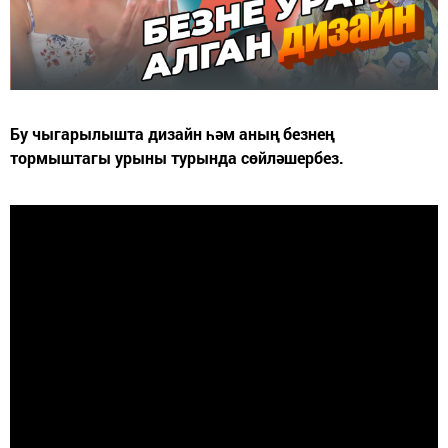
Бу чыгарылышта дизайн һәм аның безнең
тормыштагы урыны турында сөйләшербез.