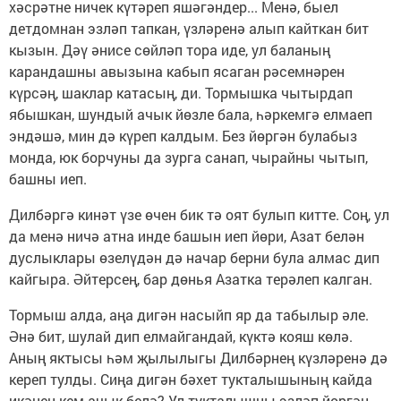
хәсрәтне ничек күтәреп яшәгәндер... Менә, быел
детдомнан эзләп тапкан, үзләренә алып кайткан бит
кызын. Дәү әнисе сөйләп тора иде, ул баланың
карандашны авызына кабып ясаган рәсемнәрен
күрсәң, шаклар катасың, ди. Тормышка чытырдап
ябышкан, шундый ачык йөзле бала, һәркемгә елмаеп
эндәшә, мин дә күреп калдым. Без йөргән булабыз
монда, юк борчуны да зурга санап, чырайны чытып,
башны иеп.
Дилбәргә кинәт үзе өчен бик тә оят булып китте. Соң, ул
да менә ничә атна инде башын иеп йөри, Азат белән
дуслыклары өзелүдән дә начар берни була алмас дип
кайгыра. Әйтерсең, бар дөнья Азатка терәлеп калган.
Тормыш алда, аңа дигән насыйп яр да табылыр әле.
Әнә бит, шулай дип елмайгандай, күктә кояш көлә.
Аның яктысы һәм җылылыгы Дилбәрнең күзләренә дә
кереп тулды. Сиңа дигән бәхет тукталышының кайда
икәнен кем ачык белә? Ул тукталышны эзләп йөргән