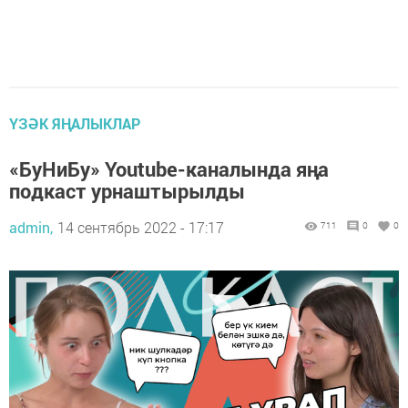
ҮЗӘК ЯҢАЛЫКЛАР
«БуНиБу» Youtube-каналында яңа
подкаст урнаштырылды
admin,
14 сентябрь 2022 - 17:17
711
0
0