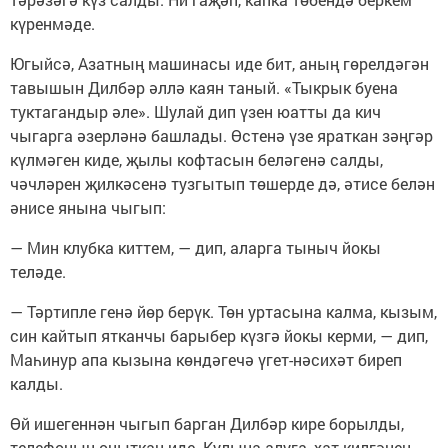
күренмәде.
Югыйсә, Азатның машинасы иде бит, аның гөрелдәгән
тавышын Дилбәр әллә каян таный. «Тыкрык буена
туктагандыр әле». Шулай дип үзен юатты да кич
чыгарга әзерләнә башлады. Өстенә үзе яраткан зәңгәр
күлмәген киде, җылы кофтасын беләгенә салды,
чәчләрен җилкәсенә тузгытып төшерде дә, әтисе белән
әнисе янына чыгып:
— Мин клубка киттем, — дип, аларга тыныч йокы
теләде.
— Тәртипле генә йөр берүк. Төн уртасына калма, кызым,
син кайтып ятканчы барыбер күзгә йокы керми, — дип,
Маһинур апа кызына көндәгечә үгет-нәсихәт биреп
калды.
Өй ишегеннән чыгып барган Дилбәр кире борылды,
телефонын оныткан иде. Кулына алуга, хат килгәнен