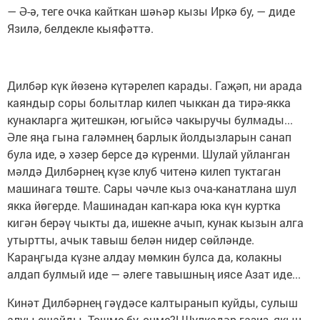
— Ә-ә, теге очка кайткан шәһәр кызы Иркә бу, — диде
Язилә, белдекле кыяфәттә.
Дилбәр күк йөзенә күтәрелеп карады. Гаҗәп, ни арада
каяндыр соры болытлар килеп чыккан да тирә-якка
кунакларга җитешкән, югыйсә чакыручы булмады...
Әле яңа гына галәмнең барлык йолдызларын санап
була иде, ә хәзер берсе дә күренми. Шулай уйланган
мәлдә Дилбәрнең күзе клуб читенә килеп туктаган
машинага төште. Сары чәчле кыз оча-канатлана шул
якка йөгерде. Машинадан кап-кара юка күн куртка
кигән берәү чыкты да, ишекне ачып, кунак кызын алга
утыртты, ачык тавыш белән нидер сөйләнде.
Караңгыда күзне алдау мөмкин булса да, колакны
алдап булмый иде — әлеге тавышның иясе Азат иде...
Кинәт Дилбәрнең гәүдәсе калтыранып куйды, сулыш
алуы ешайды. Төшме бу, өнме?! Шулкадәр газиз, якын,