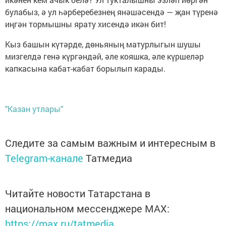
булабыз, ә ул һәрберебезнең янәшәсендә — җан түренә
иңгән тормышны ярату хисендә икән бит!
Кыз башын күтәрде, дөньяның матурлыгын шушы
мизгелдә генә күргәндәй, әле кояшка, әле күршеләр
капкасына кабат-кабат борылып карады.
"Казан утлары"
Следите за самым важным и интересным в
Telegram-канале
Татмедиа
Читайте новости Татарстана в
национальном мессенджере MАХ:
https://max.ru/tatmedia