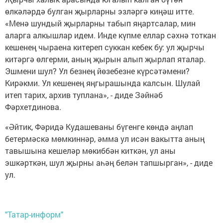
өлкәләрдә булган җырларны эзләргә киңәш итте.
«Менә шундый җырларны табып яңартсалар, мин
аларга алкышлар идем. Инде күпме еллар сәхнә тоткан
кешенең чыраена китереп суккан кебек бу: ул җырчы
китәргә өлгерми, аның җырын алып җырлап яталар.
Эшмени шул? Ул безнең йөзебезне күрсәтәмени?
Кирәкми. Ул кешенең яңгырашында калсын. Шулай
итеп тарих, архив туплана», - диде Зәйнәб
Фәрхетдинова.
«Әйтик, Фәридә Кудашеваны бүгенге көндә аңлап
бетермәскә мөмкиннәр, әмма ул исән вакытта аның
тавышына кешеләр мөкиббән киткән, ул аны
эшкәрткән, шул җырны аһәң белән тапшырган», - диде
ул.
"Татар-информ"