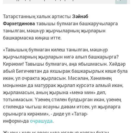
Татарстанның халык артисты
Зәйнәб
Фәрхетдинова
тавышы булмаган башкаручыларга
танылган, мәшһүр җырчыларның җырларын
башкармаска киңәш итте.
«Тавышың булмаган килеш танылган, мәшһүр
җырчыларның җырларын нигә алып башкарырга?
Кирәкми! Тавышы булмагач, аңа ябышмасын. Хәйдәр
абый Бигичевтан да яхшырак башкарырлык кеше була
икән, ул очракта җырласын. Мәсәлән, Хәниянең
моңыннан да матуррак җырлап күрсәтә алмый икән,
җырламасын, аның җырына «менә мин» дип,
тотынмасын. Үзенең стилен булдырган икән, үзенең
стилендә чыгыш ясауны дәвам итсен, ул җырларга
орынырга кирәкми», - диде ул «Татар-
информ»да
очрашуда
.
Җырчы халык арасында югалып калган бүтән