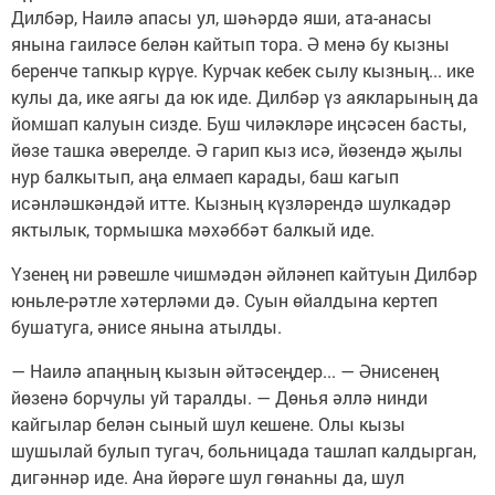
Дилбәр, Наилә апасы ул, шәһәрдә яши, ата-анасы
янына гаиләсе белән кайтып тора. Ә менә бу кызны
беренче тапкыр күрүе. Курчак кебек сылу кызның... ике
кулы да, ике аягы да юк иде. Дилбәр үз аякларының да
йомшап калуын сизде. Буш чиләкләре иңсәсен басты,
йөзе ташка әверелде. Ә гарип кыз исә, йөзендә җылы
нур балкытып, аңа елмаеп карады, баш кагып
исәнләшкәндәй итте. Кызның күзләрендә шулкадәр
яктылык, тормышка мәхәббәт балкый иде.
Үзенең ни рәвешле чишмәдән әйләнеп кайтуын Дилбәр
юньле-рәтле хәтерләми дә. Суын өйалдына кертеп
бушатуга, әнисе янына атылды.
— Наилә апаңның кызын әйтәсеңдер... — Әнисенең
йөзенә борчулы уй таралды. — Дөнья әллә нинди
кайгылар белән сыный шул кешене. Олы кызы
шушылай булып тугач, больницада ташлап калдырган,
дигәннәр иде. Ана йөрәге шул гөнаһны да, шул