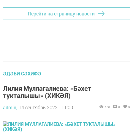
Перейти на страницу новости
ӘДӘБИ СӘХИФӘ
Лилия Муллагалиева: «Бәхет
тукталышы» (ХИКӘЯ)
admin,
14 сентябрь 2022 - 11:00
770
0
0