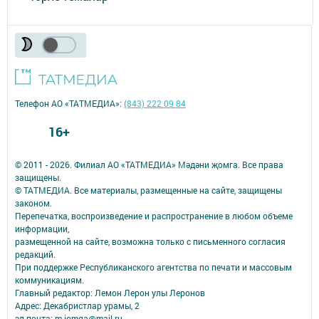
Телефон АО «ТАТМЕДИА»:
(843) 222 09 84
16+
© 2011 - 2026. Филиал АО «ТАТМЕДИА» Мәдәни җомга. Все права
защищены.
© ТАТМЕДИА. Все материалы, размещенные на сайте, защищены
законом.
Перепечатка, воспроизведение и распространение в любом объеме
информации,
размещенной на сайте, возможна только с письменного согласия
редакций.
При поддержке Республиканского агентства по печати и массовым
коммуникациям.
Главный редактор: Лемон Лерон улы Леронов
Адрес: Декабристлар урамы, 2
эл.почта: m-jomga@mail.ru