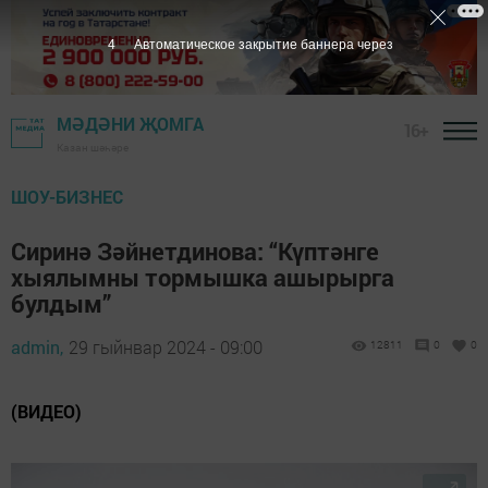
3
Автоматическое закрытие баннера через
МӘДӘНИ ҖОМГА
16+
Казан шәһәре
ШОУ-БИЗНЕС
Сиринә Зәйнетдинова: “Күптәнге
хыялымны тормышка ашырырга
булдым”
admin,
29 гыйнвар 2024 - 09:00
12811
0
0
(ВИДЕО)