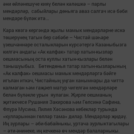
әни өйләнешүче кияү белән кәләшкә – парлы
мендәрләр, сабыйлары дөньяга аваз салгач исә бәби
мендәре бүләк итә...
Кара көзгә кергәндә җылы мамык мендәрләрне искә
төшерүнең тагын бер сәбәбе – Чистай шәһәре
үзешчәннәре осталык­ларын күрсәтергә Казаныбызга
килгәч андагы «Ак калфак» татар хатын-кызлар
оешмасының оста куллы хатын-кызлары белән
танышуыбыз. Бөтендөнья татар хатын-кызларының
«Ак калфак» оешмасы мамык мендәрләргә бәйге
игълан иткәч, Чистайның уңган ханымнары да читтә
калмаган һәм гаҗәеп матур чигелгән мендәрләре
белән бүләкле урын яулаган. Җирле оешманың
җитәкчесе Рушания Закирова һәм Гөлсинә Сафина,
Флүрә Мусина, Лилия Хәсәнова кебекләр турында
«кулларыннан гөлләр тама» диләр. Мендәрләр җидәү.
Иң зурлары – әби-бабайныкы, уртача зурлыктагылары
– әти-әнинеке, иң кечкенә өч мендәр балаларныкы.