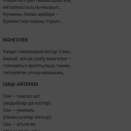
әйталмассың кычкырып...
Кунакны Аллаһ җибәрә –
Булмастыр каршы торып...
МӘҢГЕЛЕК
Хаҗәт-теләкләрне йотар Үлем...
Аңлый алсак ошбу мизгелне –
тоячакбыз яралтылыш тәмен,
тигезлеген үлчәү-мизәннең...
СИҢА ӘЙТЕРЕМ
Син – тиңсез зат
(андыйлар да күптер).
Син – уникаль
(гөнаһсызлар юктыр).
Син – атылган
ялкын-яшен угы.