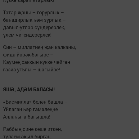
Татар җаны – горурлык –
баһадирлык һәм зурлык –
давыл-утлар сүндерерлек,
үлем чигендерерлек!
Син – милләтнең җан калканы,
фида йөрәк-бәгыре –
Каумең хаккын күккә чөйгән
газиз угълы – шагыйре!
ЯШӘ, АДӘМ БАЛАСЫ!
«Бисмилла» белән башла –
Уйлаган һәр гамәлеңне
Аллаһыга багышла!
Раббың сине кеше иткән,
тулаем акыл биргән,