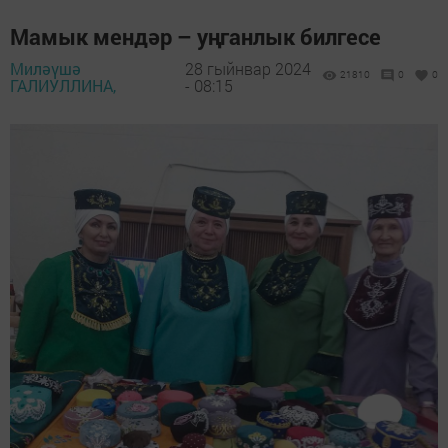
Мамык мендәр – уңганлык билгесе
Миләүшә
28 гыйнвар 2024
21810
0
0
ГАЛИУЛЛИНА,
- 08:15