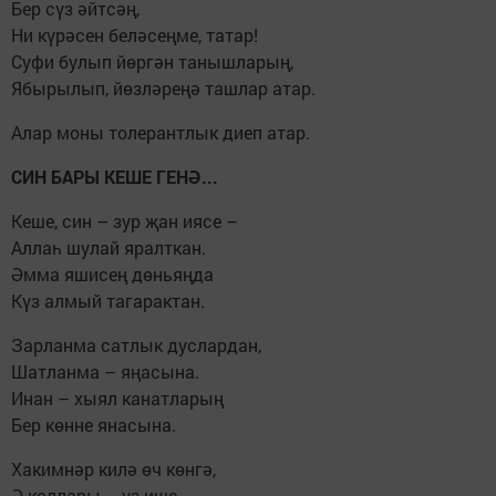
Бер сүз әйтсәң,
Ни күрәсен беләсеңме, татар!
Суфи булып йөргән танышларың,
Ябырылып, йөзләреңә ташлар атар.
Алар моны толерантлык диеп атар.
СИН БАРЫ КЕШЕ ГЕНӘ...
Кеше, син – зур җан иясе –
Аллаһ шулай яралткан.
Әмма яшисең дөньяңда
Күз алмый тагарактан.
Зарланма сатлык дуслардан,
Шатланма – яңасына.
Инан – хыял канатларың
Бер көнне янасына.
Хакимнәр килә өч көнгә,
Ә коллары – үз ише.