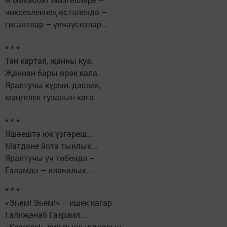
чиксезлекнең өстәлендә –
гигантлар – үлчәүсезләр...
* * *
Тән картая, җанны куа.
Җаннан бары өрәк кала.
Яралтучы күрми, дәшми,
мәңгелек тузанын кага.
* * *
Яшәештә юк үзгәреш...
Матдәне йота тынлык...
Яралтучы уч төбендә –
Галәмдә – илаһилык...
* * *
«Эһем! Эһем!» – ишек кагар
Галиҗәнаб Газраил...
«Керегез!» дип пышылдарсың,