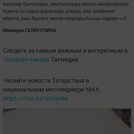
балалар бакчалары, мәктәпләрдә милли һөнәрләребез
буенча осталык дәресләре үткәрә, ана телебезне
өйрәтә, яшь буынга милли моңнарыбыз­ны иңдерә һ.б...
Миләүшә ГАЛИУЛЛИНА.
Следите за самым важным и интересным в
Telegram-канале
Татмедиа
Читайте новости Татарстана в
национальном мессенджере MАХ:
https://max.ru/tatmedia