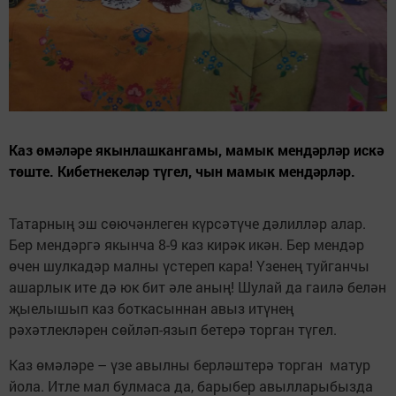
Каз өмәләре якынлашкангамы, мамык мендәрләр искә
төште. Кибетнекеләр түгел, чын мамык мендәрләр.
Татарның эш сөючәнлеген күрсәтүче дәлилләр алар.
Бер мендәргә якынча 8-9 каз кирәк икән. Бер мендәр
өчен шулкадәр малны үстереп кара! Үзенең туйганчы
ашарлык ите дә юк бит әле аның! Шулай да гаилә белән
җыелышып каз боткасыннан авыз итүнең
рәхәтлекләрен сөйләп-язып бетерә торган түгел.
Каз өмәләре – үзе авылны берләштерә торган матур
йола. Итле мал булмаса да, барыбер авылларыбызда