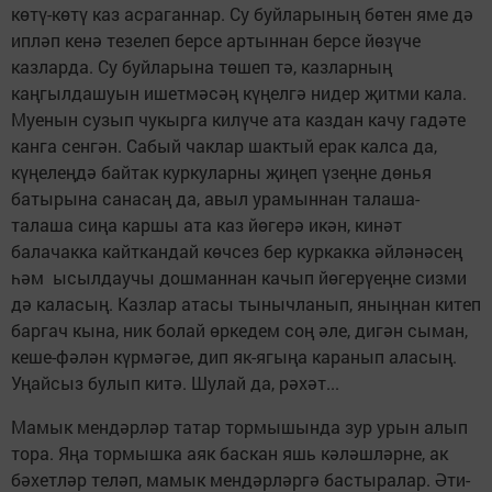
көтү-көтү каз асраганнар. Су буйларының бөтен яме дә
ипләп кенә тезелеп берсе артыннан берсе йөзүче
казларда. Су буйларына төшеп тә, казларның
каңгылдашуын ишетмәсәң күңелгә нидер җитми кала.
Муенын сузып чукырга килүче ата каздан качу гадәте
канга сенгән. Сабый чаклар шактый ерак калса да,
күңелеңдә байтак куркуларны җиңеп үзеңне дөнья
батырына санасаң да, авыл урамыннан талаша-
талаша сиңа каршы ата каз йөгерә икән, кинәт
балачакка кайткандай көчсез бер куркакка әйләнәсең
һәм ысылдау­чы дошманнан качып йөгерүеңне сизми
дә каласың. Казлар атасы тынычланып, яныңнан китеп
баргач кына, ник болай өркедем соң әле, дигән сыман,
кеше-фәлән күрмәгәе, дип як-ягыңа каранып аласың.
Уңайсыз булып китә. Шулай да, рәхәт...
Мамык мендәрләр татар тормышында зур урын алып
тора. Яңа тормышка аяк баскан яшь кәләшләрне, ак
бәхетләр теләп, мамык мендәрләргә бастыралар. Әти-