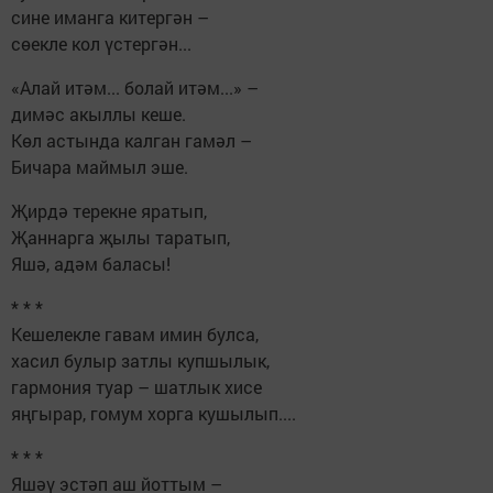
сине иманга китергән –
сөекле кол үстергән...
«Алай итәм... болай итәм...» –
димәс акыллы кеше.
Көл астында калган гамәл –
Бичара маймыл эше.
Җирдә терекне яратып,
Җаннарга җылы таратып,
Яшә, адәм баласы!
* * *
Кешелекле гавам имин булса,
хасил булыр затлы купшылык,
гармония туар – шатлык хисе
яңгырар, гомум хорга кушылып....
* * *
Яшәү эстәп аш йоттым –