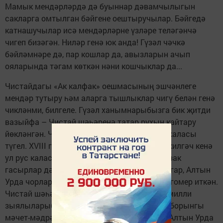
Мамык мендәрләрдә дә буыннар дәвамчылыгын
сакларга омтылган бәйгене оештыручылар. Бәйгедә
катнашучылар исә мендәрләрне үзләре теләгәнчә
чигеп бизәгән. Ниләр генә юк анда! Гүзәл чәчкә
бәйләмнәре дә, пар кошлар да, авызларын ачып
ояларында тәгам көткән нәни кошчыклар да...
Чистайдагы «Ак калфак» оешмасының эшчәнлеге
мендәр тутыру һәм аларга тышлыклар чигү белән генә
чикләнми, билгеле. Гүзәл ханымнарыбызга бик җитди
вазыйфа – Чистай шәһәренә татар рухын кайтару
йөкләнгән. Чынлыкта, Чистай бер дә урыс каласы
түгел. XVIII гасырда бирегә урыслар күчеп килгәч кенә
ул рус каласына әйләнгән. Аңа кадәр исә озак
гасырлар дәвамында биредә Борынгы Болгар, Алтын
Урда чорларыннан алып ата-бабаларыбыз гомер иткән.
Чистай шәһәрендә Татар бистәсе дә, анда милли
зыялыларыбыз, дин әһелләребез төзеткән борынгы
мәчет-мәдрәсә биналары да, иске зиратта Алтын Урда