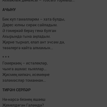
АЧЫНУ
Бик күп гамәлләрем – хата булды,
Дөрес юлны сирәк сайладым.
Ә гомеркәй берәү генә булган
Ахырында гына аңладым.
Җирне тырнап, елап ант эчсәм дә,
төзәлергә кайта алмамын...
* * *
Гомеркәең – истәлекләр,
чынга ашмас хыяллар...
Җисмең кипкәч, исемеңне
эзләмәсләр томаннан...
ТИРӘН СЕРЛӘР
Ни-нәрсә безнең яшәеш
Җемелдәгән Галәмдә?