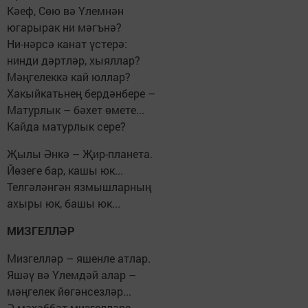
Кәеф, Сөю вә Үлемнән
югарырак ни мәгънә?
Ни-нәрсә канат үстерә:
нинди дәртләр, хыяллар?
Мәңгелеккә кай юллар?
Хакыйкатьнең бердәнбере –
Матурлык – бәхет өмете...
Кайда матурлык сере?
Җылы Әнкә – Җир-планета.
Йөзеге бар, кашы юк...
Телгәләнгән язмышларның
ахыры юк, башы юк...
МИЗГЕЛЛӘР
Мизгелләр – яшенле атлар.
Яшәү вә Үлемдәй алар –
мәңгелек йөгәнсезләр...
Ә мәхәббәт мизгелләре –