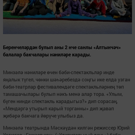
Беренчеләрдән булып аны 2 нче санлы «Алтынчәч»
балалар бакчалары нәниләре карады.
Минзәлә нәниләре өчен бәби-спектакльләр инде
яңалык түгел, чөнки шәһәребездә соңгы ике елда узган
бәби-театрлар фестивалендәге спектакльләрнең төп
тамашачылары булып нәкъ менә алар тора. «Улым,
бүген нинди спектакль карадыгыз?» дип сорасаң,
«Мендәргә утырып карый торганны» дип җавап
җибәрә бакчага йөрүче улыбыз да.
Минзәлә театрында Мәскәүдән килгән режиссер Юрий
Устюгов «Гаҗәеп көн» («Удивительный день») бәби-