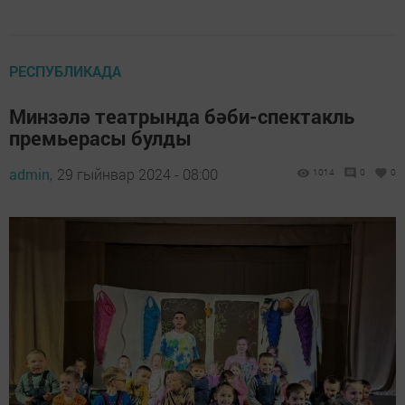
РЕСПУБЛИКАДА
Минзәлә театрында бәби-спектакль
премьерасы булды
admin,
29 гыйнвар 2024 - 08:00
1014
0
0