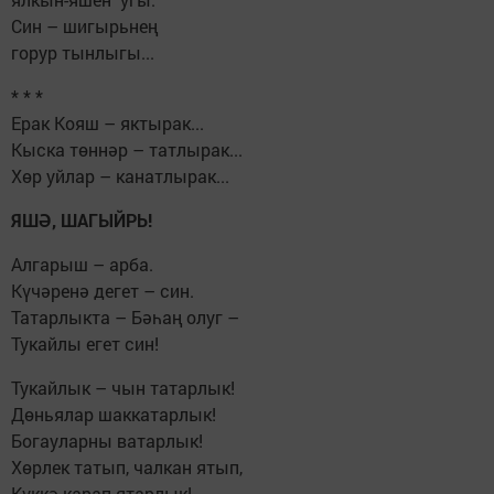
Син – шигырьнең
горур тынлыгы...
* * *
Ерак Кояш – яктырак...
Кыска төннәр – татлырак...
Хөр уйлар – канатлырак...
ЯШӘ, ШАГЫЙРЬ!
Алгарыш – арба.
Күчәренә дегет – син.
Татарлыкта – Бәһаң олуг –
Тукайлы егет син!
Тукайлык – чын татарлык!
Дөньялар шаккатарлык!
Богауларны ватарлык!
Хөрлек татып, чалкан ятып,
Күккә карап ятарлык!