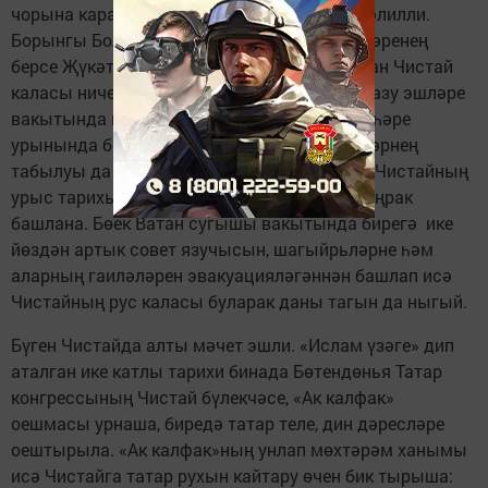
чорына караган кабер ташлары да моны дәлилли.
Борынгы Болгар дәүләтенең иң зур шәһәрләренең
берсе Җүкәтау белән янәшәдә генә урнашкан Чистай
каласы ничек инде урыс шәһәре булсын? Казу эшләре
вакытында һәм Чистайда, һәм Җүкәтау шәһәре
урынында бер үк өслүбтәге чүлмәк-фәләннәрнең
табылуы да тикмәгә генә түгел. Чынлыкта, Чистайның
урыс тарихы шанлы вакытлардан күпкә соңрак
башлана. Бөек Ватан сугышы вакытында бирегә ике
йөздән артык совет язучысын, шагыйрь­ләрне һәм
аларның гаиләләрен эвакуацияләгәннән башлап исә
Чистайның рус каласы буларак даны тагын да ныгый.
Бүген Чистайда алты мәчет эшли. «Ислам үзәге» дип
аталган ике катлы тарихи бинада Бөтендөнья Татар
конгрессының Чистай бүлекчәсе, «Ак калфак»
оешмасы урнаша, биредә татар теле, дин дәресләре
оештырыла. «Ак калфак»ның унлап мөхтәрәм ханымы
исә Чистайга татар рухын кайтару өчен бик тырыша: