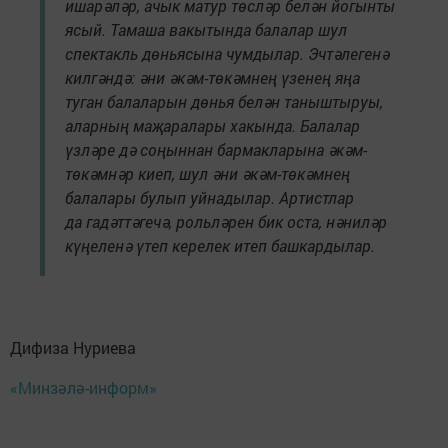
ишарәләр, ачык матур төсләр белән йогынты
ясый. Тамаша вакытында балалар шул
спектакль дөньясына чумдылар. Эчтәлегенә
килгәндә: әни әкәм-төкәмнең үзенең яңа
туган балаларын дөнья белән таныштыруы,
аларның маҗаралары хакында. Балалар
үзләре дә соңыннан бармакларына әкәм-
төкәмнәр киеп, шул әни әкәм-төкәмнең
балалары булып уйнадылар. Артистлар
да гадәттәгечә, рольләрен бик оста, нәниләр
күңеленә үтеп керелек итеп башкардылар.
Дифиза Нуриева
«Минзәлә-информ»