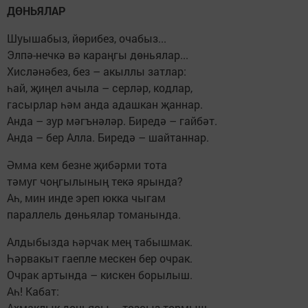
ДӨНЬЯЛАР
Шуышабыз, йөрибез, очабыз...
Элпә-нечкә вә караңгы дөньялар...
Хисләнәбез, без – акыллы затлар:
һай, җиңел ачыла – серләр, кодлар,
гасырлар һәм анда адашкан җаннар.
Анда – зур мәгънәләр. Биредә – гайбәт.
Анда – бер Алла. Биредә – шайтаннар.
Әмма кем безне җибәрми тота
тәмуг чоңгылының текә ярында?
Аһ, мин инде эреп юкка чыгам
параллель дөньялар томанында.
Алдыбызда һәрчак мең табышмак.
Һәрвакыт гаепле мескен бер очрак.
Очрак артында – кискен борылыш.
Аһ! Кабат:
Ахмаклык дөньясы – тозсыз тормыш...