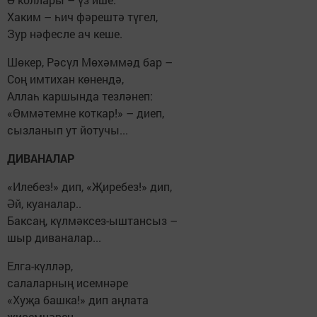
Хаким – һич фәрештә түгел,
Зур нәфесле ач кеше.
Шөкер, Рәсүл Мөхәммәд бар –
Соң имтихан көнендә,
Аллаһ каршында тезләнеп:
«Өммәтемне коткар!» – диеп,
сызланып ут йотучы...
ДИВАНАЛАР
«Илебез!» дип, «Җиребез!» дип,
Әй, куаналар..
Баксаң, күлмәксез-ыштансыз –
шыр диваналар...
Елга-күлләр,
салаларның исемнәре
«Хуҗа башка!» дип аңлата
җисемнәрен...