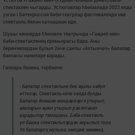
спектаклен чыгарды. Устюговлар Минзәләдә 2022 елда
узган I Бөтенроссия бәби-театрлар фестивалендә ике
спектакль белән катнашкан иде.
Шушы көннәрдә Минзәлә театрында «Гаҗәеп көн»
бәби-спектакленең премьерасы бара. Аны
беренчеләрдән булып 2нче санлы «Алтынчәч» балалар
бакчасы нәниләре карады.
Гөлнара Якиева, тәрбияче:
- Балалар спектакльне бик җылы кабул
иттеләр. Спектакль кече залда булды.
Балалар йомшак мендәрләргә утырып,
аякларын җәеп утырып рәхәтләнеп
карадылар тамашаны. Бәби-спектакль
ул башка спектакльләрдән аерылып тора.
Ул балаларга музыка, эмоция, мимика,