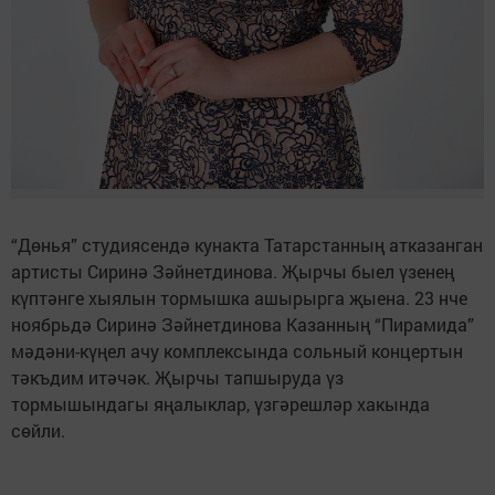
“Дөнья” студиясендә кунакта Татарстанның атказанган
артисты Сиринә Зәйнетдинова. Җырчы быел үзенең
күптәнге хыялын тормышка ашырырга җыена. 23 нче
ноябрьдә Сиринә Зәйнетдинова Казанның “Пирамида”
мәдәни-күңел ачу комплексында сольный концертын
тәкъдим итәчәк. Җырчы тапшыруда үз
тормышындагы яңалыклар, үзгәрешләр хакында
сөйли.