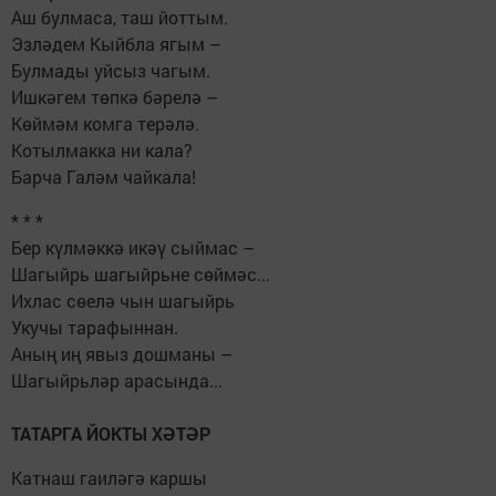
Аш булмаса, таш йоттым.
Эзләдем Кыйбла ягым –
Булмады уйсыз чагым.
Ишкәгем төпкә бәрелә –
Көймәм комга терәлә.
Котылмакка ни кала?
Барча Галәм чайкала!
* * *
Бер күлмәккә икәү сыймас –
Шагыйрь шагыйрьне сөймәс...
Ихлас сөелә чын шагыйрь
Укучы тарафыннан.
Аның иң явыз дошманы –
Шагыйрьләр арасында...
ТАТАРГА ЙОКТЫ ХӘТӘР
Катнаш гаиләгә каршы