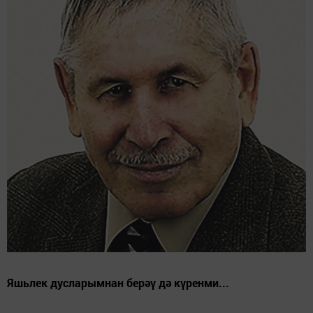
Яшьлек дусларымнан берәү дә күренми...