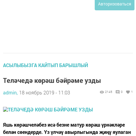
Авторизоваться
АСЫЛЫБЫЗГА КАЙТЫП БАРЫШЛЫЙ
Теләчедә көрәш бәйрәме узды
admin,
18 ноябрь 2019 - 11:03
2145
0
1
Яшь көрәшчеләбез исә безне матур көрәш үрнәкләре
белән сөендерде. Үз үлчәү авырлыгында җиңү яулаган