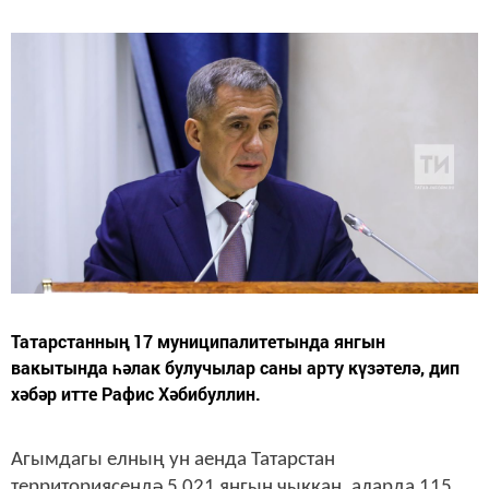
Татарстанның 17 муниципалитетында янгын
вакытында һәлак булучылар саны арту күзәтелә, дип
хәбәр итте Рафис Хәбибуллин.
Агымдагы елның ун аенда Татарстан
территориясендә 5 021 янгын чыккан, аларда 115