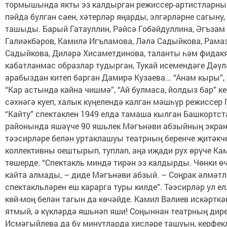
тормышында якты эз калдырган режиссер-артистларны
пәйда булган саен, хәтерләр яңарды, элгәрләрне сагыну
ташыды. Барый Гатауллин, Рәйсә Гобәйдуллина, Әгъзам 
Галиәкбәров, Камилә Игъламова, Ләлә Садыйкова, Рама
Садыйкова, Диләрә Хисаметдинова, таланты һәм фидакя
кабатланмас образлар тудырган, Тукай исемендәге Дәүлә
арабыздан китеп барган Дамирә Кузаева... “Анам кыры”, 
“Кар астында кайна чишмә”, “Ай булмаса, йолдыз бар” к
сәхнәгә куеп, халык күңелендә калган мәшһүр режиссер Г
“Кайту” спектаклен 1949 елда тамаша кылган Башкортс
районында яшәүче 90 яшьлек Мәгънәви абзыйның экран
тәэсирләре белән уртаклашуы театрның беренче җитәкче
коллективны оештырып, туплап, аңа иҗади рух өрүче Ка
төшерде. “Спектакль миндә тирән эз калдырды. Чөнки ө
кайта алмады, – диде Мәгънәви абзый. – Соңрак әлмәт
спектакльләрен еш карарга туры килде”. Тәэсирләр ул 
көй-моң белән тагын да көчәйде. Камил Вәлиев искәрткә
ятмый, ә күкләрдә яшьнәп яши! Соңыннан театрның дир
Исмәгыйлева да бу минутларда хисләре ташуын, керфек