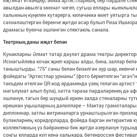
иҗтиһат иткәндер, әмма артистларның, бер пәрдәле спек
авылдан-авылга михнәт чигеп, сугыш еллары кыенлык
халыкның күңелен күтәрергә, киләчәккә өмет уятыр­га т
сәхнәләштергән беренче җитди әсәр булып Риза Ишмора
драмасы буенча эшләнгән спектакль санала.
Театрның даны иҗат белән
Кунакларны Әлмәт татар дәүләт драма театры директо
Исмәгыйлева кочак җәеп каршы алды, бина, заллар белә
таныштырды. “75” саны белән бизәлгән зур шар, икенче 
фойедагы “Артистлар урманы” (фото беркетелгән “агач”
тәкъдим ителгән QR-код ярдәмендә үзең теләгән артист
мәгълүмат алып була), хәтта тәрәзә пәрдәләренең дә а
эшләнүе, тагын бер шундый иркен залда стеналарны тут
ирешкән уңышларның дәлилләре – Мактау грамоталары,
дипломнар, затлы витриналарга урнаштырылган призлар
бүләкләрнең, коридорларда, фойеда барган интерактив 
коллективның үз бәйрәменә бик җитди әзерләнүе турында 
соңгы елларда күп кенә халыкара, бөтенроссия фестива