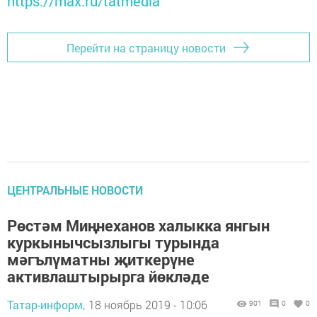
https://max.ru/tatmedia
Перейти на страницу новости
ЦЕНТРАЛЬНЫЕ НОВОСТИ
Рөстәм Миңнеханов халыкка янгын
куркынычсызлыгы турында
мәгълүматны җиткерүне
активлаштырырга йөкләде
Татар-информ,
18 ноябрь 2019 - 10:06
901
0
0