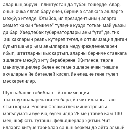
аларның абруен плинтустан да түбән төшерде. Алар,
очын очка ялгап бару өчен, берничә ставкага эшләргә
мәҗбүр ителде. Югыйсә, ил президентының аларга
хезмәт хакын “кешечә” түләүне күздә тоткан май указы
да бар. Хәер,төбәк губернаторлары аны “үти” дә, тик
эш хакларын реаль күтәреп түгел, ә оптимизация дигән
булып шәһәр һәм авылларда медучреждениеләрен
ябып, штатларны кыскартып, аларны берничә ставкага
эшләргә мәҗбүр итү бәрабәренә. Җитмәсә, төрле
манипуляцияләр белән өстәмә эшләре өчен тиешле
акчаларын йә бөтенләй кисеп, йә өлешчә генә түләп
мәсхәрәлиләр.
Шул сәбәпле табибләр йә ком­мерция
сырхауханәләренә китеп бара, йә чит илләргә таю
ягын карый. Россия Сәламәтлек министрлыгы
мәгълүматы буенча, бүген илдә 25 мең табиб һәм 130
мең шәфкать туташы, фельдшерлар җитми. Чит
илләргә китүче табибләр санын беркем дә әйтә алмый.