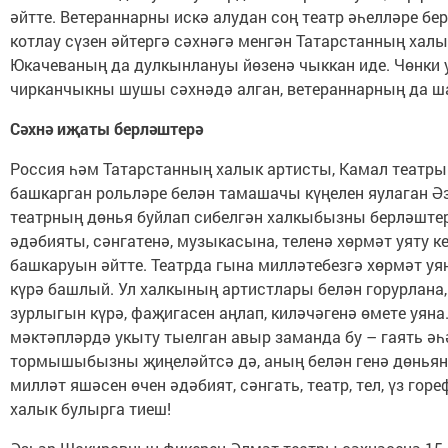
әйтте. Ветераннарны искә алудан соң театр әһелләре бе
котлау сүзен әйтергә сәхнәгә менгән Татарстанның хал
Юкачеваның да дулкынлануы йөзенә чыккан иде. Чөнки 
чирканчыкны шушы сәхнәдә алган, ветераннарның да ша
Сәхнә иҗаты берләштерә
Россия һәм Татарстанның халык артис­ты, Камал театры
башкарган рольләре белән тамашачы күңелен яулаган Ә
театрның дөнья буйлап сибелгән халкыбызны берләштерү
әдәбияты, сәнгатенә, музыкасына, теленә хөрмәт уяту ке
башкаруын әйтте. Театрда гына милләтебезгә хөрмәт уян
күрә башлый. Ул халкының артистлары белән горурлана
зурлыгын күрә, фаҗигасен аңлап, киләчәгенә өмете уяна.
мәктәпләрдә укыту тыел­ган авыр заманда бу – гаять ә
тормышыбызны җиңеләйтсә дә, аның белән генә дөньян
милләт яшәсен өчен әдәбият, сәнгать, театр, тел, үз гор
халык булырга тиеш!