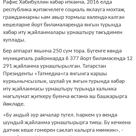
Рафис Хәбибуллин хәбәр иткәнчә, 2016 елда
республика җитәкчелеге социаль яклауга мохтаҗ
гражданнарны һәм авыр тормыш хәлендә калган
кешеләрне йорт биләмәләрендә янгын турында
хәбәр итү җайланмалары урнаштыру тәкъдимен
хуплады.
Бер аппарат якынча 250 сум тора. Бүгенге көндә
муниципаль районнарда 6 377 йорт биләмәсендә 12
291 җайланма урнаштырылган. Татарстан
Президенты «Татмедиа»га янгынга каршы
куркынычсызлык, шулай ук янгын турында хәбәр
итү җайланмасы урнаштыру турында халыкка
мәгълүмат җиткерү буенча өстәмә эш башкарырга
йөкләде.
«Бу андый зур акчалар түгел. Һәркем үз өендә
шундый җайланма урнаштырырга тиеш. Бу кечкенә
датчик кеше гомерен саклап калырга мөмкин», -