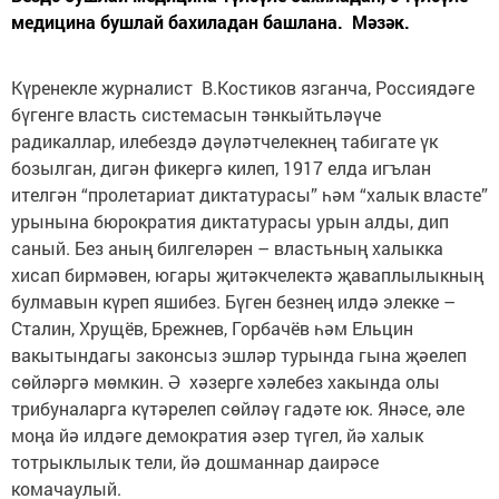
медицина бушлай бахиладан башлана. Мәзәк.
Күренекле журналист В.Кос­тиков язганча, Россиядәге
бүгенге власть системасын тәнкыйть­ләүче
радикаллар, илебездә дәүләтчелекнең табигате үк
бозылган, дигән фикергә килеп, 1917 елда игълан
ителгән “пролетариат диктатурасы” һәм “халык власте”
урынына бюрократия диктатурасы урын алды, дип
саный. Без аның билгеләрен – властьның халыкка
хисап бирмәвен, югары җитәкчелектә җаваплылыкның
булмавын күреп яшибез. Бүген безнең илдә элекке –
Сталин, Хрущёв, Брежнев, Горбачёв һәм Ельцин
вакытындагы законсыз эшләр турында гына җәелеп
сөйләргә мөмкин. Ә хәзерге хәлебез хакында олы
трибуналарга күтәрелеп сөйләү гадәте юк. Янәсе, әле
моңа йә илдәге демократия әзер түгел, йә халык
тотрыклылык тели, йә дошманнар даирәсе
комачаулый.