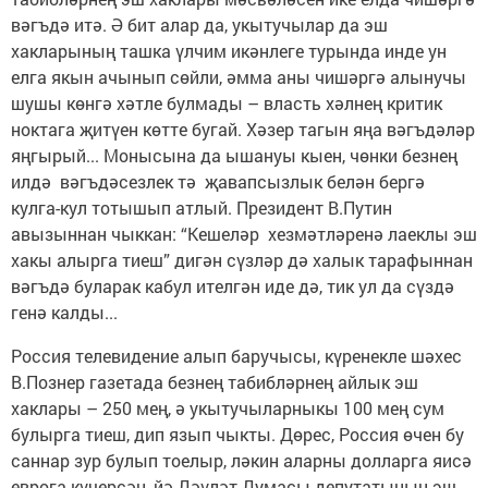
вәгъдә итә. Ә бит алар да, укытучылар да эш
хакларының ташка үлчим икәнлеге турында инде ун
елга якын ачынып сөйли, әмма аны чишәргә алынучы
шушы көнгә хәтле булмады – власть хәлнең критик
ноктага җитүен көтте бугай. Хәзер тагын яңа вәгъдәләр
яңгырый... Монысына да ышануы кыен, чөнки безнең
илдә вәгъдәсезлек тә җавапсызлык белән бергә
кулга-кул тотышып атлый. Президент В.Путин
авызыннан чыккан: “Кешеләр хезмәтләренә лаеклы эш
хакы алырга тиеш” дигән сүзләр дә халык тарафыннан
вәгъдә буларак кабул ителгән иде дә, тик ул да сүздә
генә калды...
Россия телевидение алып баручысы, күренекле шәхес
В.Познер газетада безнең табибләрнең айлык эш
хаклары – 250 мең, ә укытучыларныкы 100 мең сум
булырга тиеш, дип язып чыкты. Дөрес, Россия өчен бу
саннар зур булып тоелыр, ләкин аларны долларга яисә
еврога күчерсәң, йә Дәүләт Думасы депутатының эш