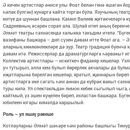
Ә кичен артистлар әнисе улы Фоат белән генә яшәгән йо
һәлак булган) кунарга кайта торган була. Язучының теа
китүе дә шуннан башлана. Камил Вәлиев җитәкчеләргә к
Садриевның әсәрен сорап ала. Шулай итеп аның беренче
Әлмәт театры сәхнәсендә халыкка тәкъдим ителә. “Бүген
вазифаны башкара – дип сүзен дәвам итте Фоат ага. – Ә
аларның мөмкинлекләре дә зур. Театр традиция буенча 
дәвам итә. Режиссерлар да драматургларга һәрвакыт и
Коллектив артистлары – искиткеч фидакяр кешеләр. Үзл
уч тутырып, әллә кем булып йөрерлек акчалары да булм
иҗатларына бирелгән кешеләр, яратып, җаннарын биреп
артистларга ике сәгать һәм аннан да күбрәк вакыт сәхн
туры килә. Ул спектакльдән лимон кебек сыгылып чыга,
кайтмый, үз эшен күңелен биреп, ихластан башкара. Бүге
юбилеен югары кимәлдә каршылый.
Роль – ул яшәү рәвеше
Котлауларны Əлмәт шәһәре һәм районы башлыгы Тимур