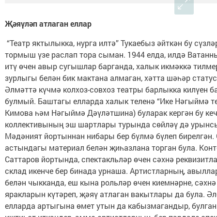
Җәяүләп атлаган еллар
“Театр яктылыкка, нурга илтә” Тукаебыз әйткән бу сүзл
тормыш үзе раслап тора сыман. 1944 елда, илдә Ватан
итү өчен авыр сугышлар барганда, халык икмәккә тилме
зурлыгы белән бик мактана алмаган, хәтта шәһәр стату
Әлмәттә күчмә колхоз-совхоз театры барлыкка килүен б
булмый. Баштагы елларда халык теленә “Ике Нәгыймә т
Кимова һәм Нәгыймә Дәүләтшина) буларак кергән бу кеч
коллективының эш шартлары турында сөйләү дә урынс
Мәдәният йортыннан нибары бер бүлмә бүлеп бирелгән. 
астындагы материал белән җиһазлана торган була. Конт
Саттаров йортында, спектакльләр өчен сәхнә реквизитл
склад икенче бер бинада урнаша. Артистларның, авылла
белән чыкканда, еш кына рольләр өчен киемнәрне, сәхнә 
яракларын күтәреп, җәяү атлаган вакытлары да була. Әл
елларда артыгына өмет утын да кабызмагандыр, булга