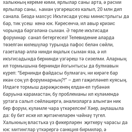
халыкның кереме кими, ярлылар саны арта, ә рәсми
ярлылар саны, һаман үзгәрешсез калып, 20 млн дип
санала. Бездә махсус Икътисади үсеш министрлыгы да
бар, тик үсеш кенә юк. Киресенчә, ил авыр кризис
чорында бәргәләнә сыман. Ә төрле икътисади
форумнар санап бетергесез! Телевидение аларда
төзелгән килешүләр турында пафос белән сөйли,
газеталар әллә нинди яңалык сыман яза, ә ил
икътисадында бернинди үзгәреш тә сизелми. Аларның
ил тормышына бернинди йогынтысы да булмавын
күреп: “Бернинди файдасы булмагач, ни кирәге бар
икән соң ул форумнарның?!” – дип гаҗәпләнеп куясың.
Илдәге тормыш дәрәҗәсенең елдан-ел түбәнәя
баруына карамастан, бу проблеманы ил күләмендә
уртага салып сөйләшергә, анализларга алынган ник
бер форум, күләмле чара үткәрелсен! Хәер, аңлашыла
да: бу бит иске ил җитәкчеләрен чәйнәү түгел.
Халыкның властька үз фикерләрен җиткерү чарасы да
юк: митинглар үткәрергә санкция бирмиләр, ә