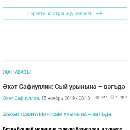
Перейти на страницу новости
ҖАН АВАЗЫ
Әхәт Сафиуллин: Сый урынына – вәгъдә
Әхәт Сафиуллин,
15 ноябрь 2019 - 08:10
1690
0
0
Бездә бушлай медицина түләүле бахиладан, ә түләүле