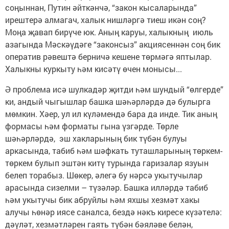
соңыннан, Путин әйткәнчә, “закон кысаларында”
ирештерә алмагач, халык нишләргә тиеш икән соң?
Моңа җавап бирүче юк. Аның каруы, халыкның июль
азагында Мәскәүдәге “законсыз” акциясеннән соң бик
оператив рәвештә берничә кешене төрмәгә яптылар.
Халыкны куркыту һәм кисәтү өчен монысы...
Ә проблема исә шулкадәр җитди һәм шундый “өлгерде”
ки, андый чыгышлар башка шәһәрләрдә дә булырга
мөмкин. Хәер, ул ил күләмендә бара да инде. Тик аның
формасы һәм форматы гына үзгәрде. Төрле
шәһәрләрдә, эш хакларының бик түбән булуы
аркасында, табиб һәм шәфкать туташларының төркем-
төркем булып эштән китү турында гаризалар язуын
белеп торабыз. Шөкер, әлегә бу нәрсә укытучылар
арасында сизелми – түзәләр. Башка илләрдә табиб
һәм укытучы бик абруйлы һәм яхшы хезмәт хакы
алучы һөнәр иясе саналса, бездә нәкъ киресе күзәтелә:
дәүләт, хезмәтләрен гаять түбән бәяләве белән,