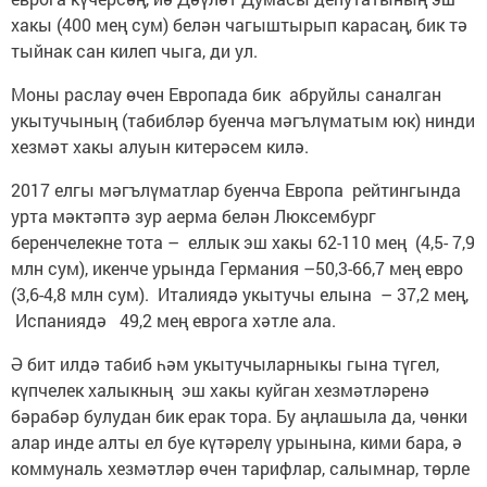
хакы (400 мең сум) белән чагыштырып карасаң, бик тә
тыйнак сан килеп чыга, ди ул.
Моны раслау өчен Европада бик абруйлы саналган
укытучының (табибләр буенча мәгълүматым юк) нинди
хезмәт хакы алуын китерәсем килә.
2017 елгы мәгълүматлар буенча Европа рейтингында
урта мәктәптә зур аерма белән Люксембург
беренчелекне тота – еллык эш хакы 62-110 мең (4,5- 7,9
млн сум), икенче урында Германия –50,3-66,7 мең евро
(3,6-4,8 млн сум). Италиядә укытучы елына – 37,2 мең,
Испаниядә 49,2 мең еврога хәтле ала.
Ә бит илдә табиб һәм укытучыларныкы гына түгел,
күпчелек халыкның эш хакы куйган хезмәтләренә
бәрабәр булудан бик ерак тора. Бу аңлашыла да, чөнки
алар инде алты ел буе күтәрелү урынына, кими бара, ә
коммуналь хезмәтләр өчен тарифлар, салымнар, төрле