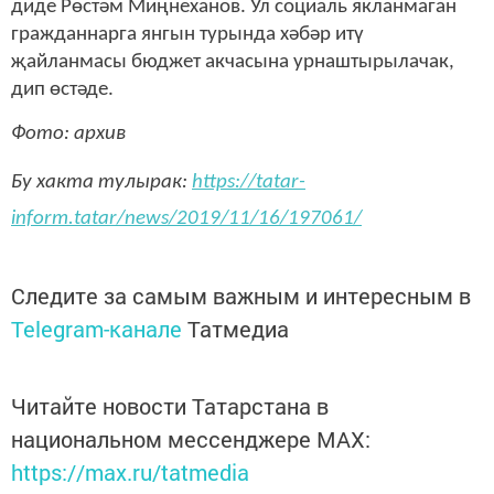
диде Рөстәм Миңнеханов. Ул социаль якланмаган
гражданнарга янгын турында хәбәр итү
җайланмасы бюджет акчасына урнаштырылачак,
дип өстәде.
Фото: архив
Бу хакта тулырак:
https://tatar-
inform.tatar/news/2019/11/16/197061/
Следите за самым важным и интересным в
Telegram-канале
Татмедиа
Читайте новости Татарстана в
национальном мессенджере MАХ:
https://max.ru/tatmedia