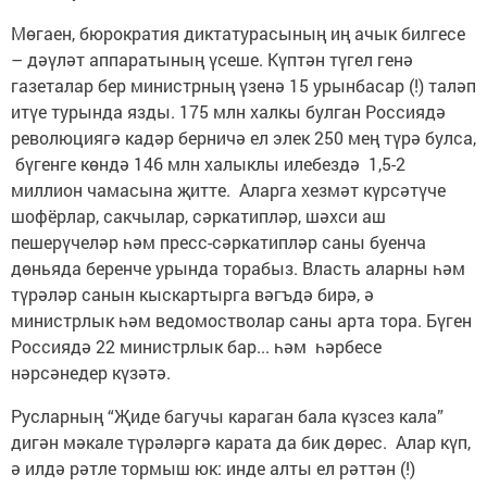
Мөгаен, бюрократия диктатурасының иң ачык билгесе
– дәүләт аппаратының үсеше. Күптән түгел генә
газеталар бер министрның үзенә 15 урынбасар (!) таләп
итүе турында язды. 175 млн халкы булган Россиядә
революциягә кадәр берничә ел элек 250 мең түрә булса,
бүгенге көндә 146 млн халыклы илебездә 1,5-2
миллион чамасына җитте. Аларга хезмәт күрсәтүче
шофёрлар, сакчылар, сәркатипләр, шәхси аш
пешерүчеләр һәм пресс-сәркатипләр саны буенча
дөньяда беренче урында торабыз. Власть аларны һәм
түрәләр санын кыскартырга вәгъдә бирә, ә
министрлык һәм ведомостволар саны арта тора. Бүген
Россиядә 22 министрлык бар... һәм һәрбесе
нәрсәнедер күзәтә.
Русларның “Җиде багучы караган бала күзсез кала”
дигән мәкале түрәләргә карата да бик дөрес. Алар күп,
ә илдә рәтле тормыш юк: инде алты ел рәттән (!)