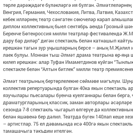
төрле дәрәҗәдәге бүләкләргә ия булган. Әлмәтлеләрнең
Венгрия, Германия, Чехословакия, Литва, Латвия, Казахст
кебек илләрнең театр сәнгатен сөючеләр карап алкышла
диплом коллективның быел сентябрь аенда Грозный шәһ
Беренче Бөтенроссия милли театрлар фестивалендә Ж.
дару бар диләр” дигән спектакль белән катнашып кайтуы
ирешкән тагын зур уңышларның берсе – аның М.Җәлил 
лаек булуы. Моннан тыш Әлмәт драма театрына өр-яңа
килеп ирешкән: алар Туфан Имаметдинов куйган “Тынлык
спектакле белән “Алтын битлек” милли театр премиясенең
Әлмәт театрының бертөрлелекне сөймәве мәгълүм. Шуңа
коллектив репертуарында булган 40ка якын спектакль ар
язучылары пьесалары буенча куелганнары белән бергә, 
драматургларының классик, заман авторлары әсәрләре 
сезонда 7-8 спектакль чыгарып өлгерүе дә коллективны
белән яшәвенә бер дәлил. Театрда бүген 140лап кеше хе
– артистлар. 75 ел дәвамында исә 400гә якын спектакль
тамашачыга тәкъдим ителгән.