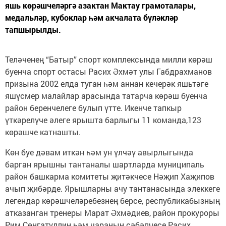
яшь көрәшчеләргә азактан Мактау грамоталары,
медальләр, кубоклар һәм акчалата бүләкләр
тапшырылды.
Теләченең “Батыр” спорт комплексында милли көрәш
буенча спорт остасы Расих Әхмәт улы Габдрахманов
призына 2002 елда туган һәм аннан кечерәк яшьтәге
яшүсмер малайлар арасында татарча көрәш буенча
район беренчелеге булып үтте. Икенче тапкыр
үткәрелүче әлеге ярышта барлыгы 11 команда,123
көрәшче катнашты.
Көн буе дәвам иткән һәм ун үлчәү авырлыгында
барган ярышны тантаналы шартларда муниципаль
район башкарма комитеты җитәкчесе Нәҗип Хаҗипов
ачып җибәрде. Ярышларны ачу тантанасында элеккеге
легендар көрәшчеләребезнең берсе, республикабызның
атказанган тренеры Марат Әхмәдиев, район прокуроры
Рим Сөнгатуллин һәм чараның сәбәпчесе Расих