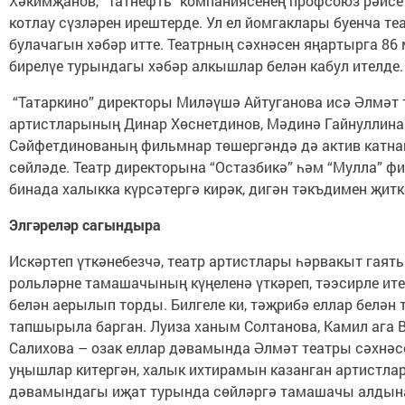
Хәкимҗанов, “Татнефть” компаниясенең профсоюз рәисе
котлау сүзләрен ирештерде. Ул ел йомгаклары буенча те
булачагын хәбәр итте. Театрның сәхнәсен яңартырга 86
бирелүе турындагы хәбәр алкышлар белән кабул ителде.
“Татаркино” директоры Миләүшә Айтуганова исә Әлмәт
артистларының Динар Хөснетдинов, Мәдинә Гайнуллина
Сәйфетдинованың фильмнар төшергәндә дә актив катн
сөйләде. Театр директорына “Остазбикә” һәм “Мулла” ф
бинада халыкка күрсәтергә кирәк, дигән тәкъдимен җит
Элгәреләр сагындыра
Искәртеп үткәнебезчә, театр артистлары һәрвакыт гаять
рольләрне тамашачының күңеленә үткәреп, тәэсирле ите
белән аерылып торды. Билгеле ки, тәҗрибә еллар белән 
тапшырыла барган. Луиза ханым Солтанова, Камил ага 
Салихова – озак еллар дәвамында Әлмәт театры сәхнәсе
уңышлар китергән, халык ихтирамын казанган артистлар
дәвамындагы иҗат турында сөйләргә тамашачы алдына