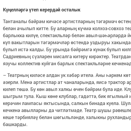
Күңелләргә үтеп керердәй осталык
Тантаналы бәйрәм кичәсе артистларның тәгәрмәч өстен
белән ачылып китте. Бу аларның күчмә колхоз-совхоз те
барлыкка килүе, спектакльләр белән авыл-шәһәрләрдә йө
күп вакытларын тәгәрмәчләр өстендә уздыруы хакында
булып истә калды. Бу урында бәйрәмгә кунак булып кил
Садриевның сүзләрен мисалга китерү кирәктер. Театрда
язучы коллектив куйган барлык спектакльләрне кечкенәд
– Театрның киләсе алдан ук хәбәр ителә. Аны һәркем көт
әзерли. Менә артистлар ат чаналарында, яисә трактор 
килеп төшә. Бу көн авыл халкы өчен бәйрәм була иде. Кл
шыгрым тула. Кыш көне клублар, гадәттә, бик ягылмый и
керәчин лампасы яктысында, салкын бинада куела. Шул
кечкенә авылларны да читләтмәде. Театр шушы рәвешле
кеше тәрбияләү белән шөгыльләнде, халыкны рухландыр
башкарды.