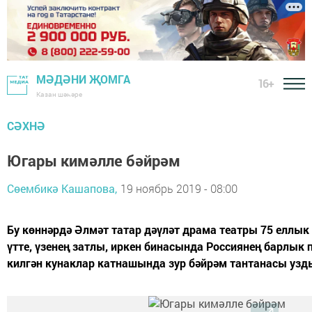
МӘДӘНИ ҖОМГА
16+
Казан шәһәре
СӘХНӘ
Югары кимәлле бәйрәм
Сөембикә Кашапова,
19 ноябрь 2019 - 08:00
Бу көннәрдә Әлмәт татар дәүләт драма театры 75 еллык
үтте, үзенең затлы, иркен бинасында Россиянең барлык
килгән кунаклар катнашында зур бәйрәм тантанасы уз