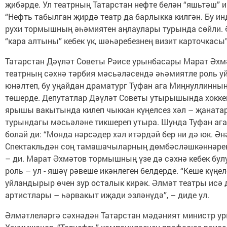
җибәрде. Ул театрның Татарстан нефте белән “яшьтәш” и
“Нефть табылган җирдә театр да барлыкка килгән. Бу ин
рухи тормышның әһәмиятен аңлаулары турында сөйли. 
“кара алтыны” кебек үк, шәһәребезнең визит ­карточкасы”
Татарстан Дәүләт Советы Рәисе урынбасары Марат Әхм
театрның сәхнә тәрбия мәсьәләсендә әһәмиятле роль у
юнәлтеп, бу уңайдан драматург Туфан ага Миңнуллинның
төшерде. Депутатлар Дәүләт Советы утырышында хокк
ярышы вакытында килеп чыккан күңелсез хәл – җанат
турындагы мәсьәләне тикшереп утыра. Шунда Туфан ага
болай ди: “Монда нәрсәдер хәл итәрдәй бер ни дә юк. Ән
Спектакльдән соң тамашачыларның дөмбәсләшкәннәрен
– ди. Марат Әхмәтов тормышның үзе дә сәхнә кебек бул
роль – ул - яшәү рәвеше икәнлеген белдерде. “Кеше күңел
уйландырыр өчен зур осталык кирәк. Әлмәт театры исә 
артистлары – һәрвакыт иҗади эзләнүдә”, – диде ул.
Әлмәтлеләргә сәхнәдән Татарстан мәдәният министр у