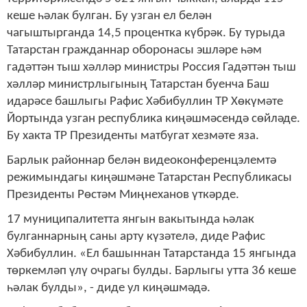
кеше һәлак булган. Бу узган ел белән
чагыштырганда 14,5 процентка күбрәк. Бу турыда
Татарстан гражданнар оборонасы эшләре һәм
гадәттән тыш хәлләр министры Россия Гадәттән тыш
хәлләр министрлыгының Татарстан буенча Баш
идарәсе башлыгы Рафис Хәбибуллин ТР Хөкүмәте
Йортында узган республика киңәшмәсендә сөйләде.
Бу хакта ТР Президенты матбугат хезмәте яза.
Барлык районнар белән видеоконференцэлемтә
режимындагы киңәшмәне Татарстан Республикасы
Президенты Рөстәм Миңнеханов үткәрде.
17 муниципалитетта янгын вакытында һәлак
булганнарның саны арту күзәтелә, диде Рафис
Хәбибуллин. «Ел башыннан Татарстанда 15 янгында
төркемләп үлү очрагы булды. Барлыгы утта 36 кеше
һәлак булды», - диде ул киңәшмәдә.