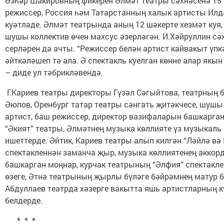
Әзһәр Шакировның фикерен Әлмәт театры сәхнәсенә 15 
режиссер, Россия һәм Татарстанның халык артисты Илд
куәтләде. Әлмәт театрында аның 12 шәкерте хезмәт куя,
шушы коллектив өчен махсус әзерләгән. И.Хәйруллин сә
серләрен дә ачты. “Режиссер белән артист кайвакыт үпк
әйткәләшеп тә ала. Ә спектакль куелган көнне алар якын
– диде ул тәбрикләвендә.
Г.Кариев театры директоры Гүзәл Сәгыйтова, театрның
Әюпов, Оренбург татар театры сәнгать җитәкчесе, шушы 
артист, баш режиссер, директор вазифаларын башкарган
“Әкият” театры, Әлмәтнең музыка көллияте үз музыкаль
ишеттерде. Әйтик, Кариев театры алып килгән “Ләйлә вә
спектакленнән заманча җыр, музыка көллиятенең акко
башкарган моңнар, курчак театрының “Әлфия” спектакле
өзеге, Әтнә театрының җырлы бүләге бәйрәмнең матур б
Абдуллаев театрда хәзерге вакытта яшь артистларның 
белдерде.
* * *