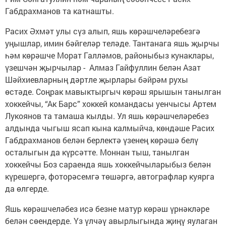
Габдрахманов та катнашты.
Расих Әхмәт улы сүз алып, яшь көрәшчеләребезгә
уңышлар, имин бәйгеләр теләде. Тантанага яшь җырчы
һәм көрәшче Морат Галләмов, районыбыз кунаклары,
үзешчән җырчылар - Алмаз Гайфуллин белән Азат
Шәйхиевларның дәртле җырлары бәйрәм рухы
өстәде. Соңрак мавыктыргыч көрәш ярышын танылган
хоккейчы, “Ак Барс” хоккей командасы уенчысы Артем
Лукоянов та тамаша кылды. Ул яшь көрәшчеләребез
алдында чыгыш ясап кына калмыйча, көндәше Расих
Габдрахманов белән берлектә үзенең көрәшә белү
осталыгын да күрсәтте. Моннан тыш, танылган
хоккейчы Боз сараенда яшь хоккейчыларыбыз белән
күрешергә, фоторәсемгә төшәргә, автографлар куярга
да өлгерде.
Яшь көрәшчеләбез исә безне матур көрәш үрнәкләре
белән сөендерде. Үз үлчәү авырлыгында җиңү яулаган