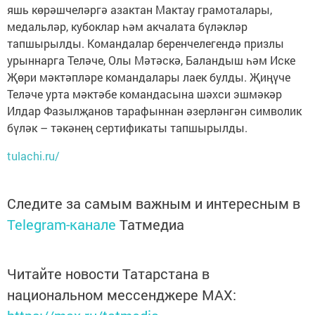
яшь көрәшчеләргә азактан Мактау грамоталары,
медальләр, кубоклар һәм акчалата бүләкләр
тапшырылды. Командалар беренчелегендә призлы
урыннарга Теләче, Олы Мәтәскә, Баландыш һәм Иске
Җөри мәктәпләре командалары лаек булды. Җиңүче
Теләче урта мәктәбе командасына шәхси эшмәкәр
Илдар Фазылҗанов тарафыннан әзерләнгән символик
бүләк – тәкәнең сертификаты тапшырылды.
tulachi.ru/
Следите за самым важным и интересным в
Telegram-канале
Татмедиа
Читайте новости Татарстана в
национальном мессенджере MАХ: