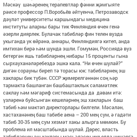
Мәскәү шәһәренең терапевтлар фәнни җәмгыяте
рәисе профессор П.Воробьёв әйтүенчә, Петрозаводск
дәүләт университеты каршындагы медицина
институты аларны бары тик Финляндия өчен генә
әзерли диярлек. Булачак табибләр фин телен вузда
укыганда ук өйрәнә, аннары, Финляндиягә китеп, анда
имтихан бирә һәм шунда эшли. Гомумән, Россиядә вуз
бетергән яшь табибләрнең нибары 15 проценты гына
сырхауханәләребездә эшкә кала. “Ни өчен шулай?”
дигән сорауны биреп тә торасы юк: табибләрнең эш
хаклары бик түбән. СССР җимерелгәннән соң һәр
тармакта башланган башбаштаклык сәламәтлек
саклау һәм мәгариф системасында да дәвам итә:
үзләренә буйсынган кешеләрнең эш хакларын баш
табиб һәм мәктәп директорлары билгели. Мәсәлән,
хастаханәнең баш табибе аена – 200 мең сум, ә гадәти
табиб 30-35 мең сум хезмәт хакы алырга мөмкин. Бу
проблема ил масштабында шулай. Дөрес, власть
табибләрнең эш хаклары мәсьәләсен ике елда чишәргә