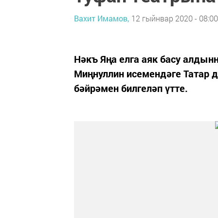
Вахит Имамов,
12 гыйнвар 2020 - 08:00
Нәкъ Яңа елга аяк басу алдын
Миңнуллин исемендәге Татар д
бәйрәмен билгеләп үтте.