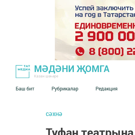
МӘДӘНИ ҖОМГА
Казан шәһәре
Баш бит
Рубрикалар
Редакция
СӘХНӘ
Туфан театрына 