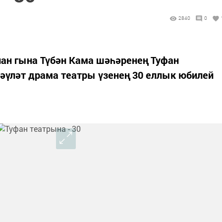
2840
0
нан гына Түбән Кама шәһәренең Туфан
әүләт драма театры үзенең 30 еллык юбилей