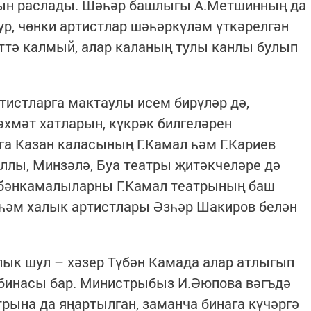
уын раслады. Шәһәр башлыгы А.Метшинның да
ур, чөнки артистлар шәһәркүләм үткәрелгән
иттә калмый, алар каланың тулы канлы булып
тистларга мактаулы исем бирүләр дә,
әхмәт хатларын, күкрәк билгеләрен
а Казан каласының Г.Камал һәм Г.Кариев
аллы, Минзәлә, Буа театры җитәкчеләре дә
түбәнкамалыларны Г.Камал театрының баш
һәм халык артистлары Әзһәр Шакиров белән
лык шул – хәзер Түбән Камада алар атлыгып
 бинасы бар. Министрыбыз И.Әюпова вәгъдә
трына да яңартылган, заманча бинага күчәргә