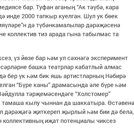
диясе бар. Туфан аганың “Ак тәүбә, кара
ә инде 2000 тапкыр куелган. Шул ук бөек
кияүләре”н дә түбәнкамалылар дәрәҗәсенә
че коллектив тиз арада гына табылмас та
ез, үз йөзе бар һәм ул сәхнәгә эксперимент
әсәрләрне башка театрлар кабатлый алмас
 дә бер үк һәм бик яшь артистларның Нәбирә
елган “Бүре каны” драмасында әле бүре һәм
Зәйдулла тәрҗемәсендәге “Холстомер”
н тамаша кылу чыннан да шаккатыра. Өстәвен
л дәрәҗәгә җиткереп җырлый һәм бии дә белә,
н коллективның иҗат потенциалы чиксез