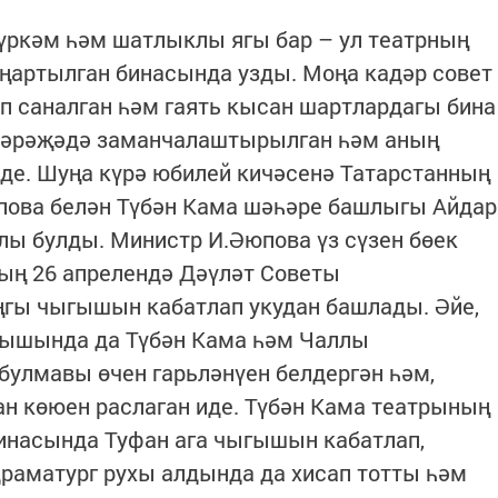
үркәм һәм шатлыклы ягы бар – ул театрның
 яңартылган бинасында узды. Моңа кадәр совет
п саналган һәм гаять кысан шартлардагы бина
 дәрәҗәдә заманчалаштырылган һәм аның
де. Шуңа күрә юбилей кичәсенә Татарстанның
ова белән Түбән Кама шәһәре башлыгы Айдар
ы булды. Министр И.Әюпова үз сүзен бөек
ың 26 апрелендә Дәүләт Советы
ңгы чыгышын кабатлап укудан башлады. Әйе,
ыгышында да Түбән Кама һәм Чаллы
улмавы өчен гарьләнүен белдергән һәм,
җан көюен раслаган иде. Түбән Кама театрының
бинасында Туфан ага чыгышын кабатлап,
раматург рухы алдында да хисап тотты һәм