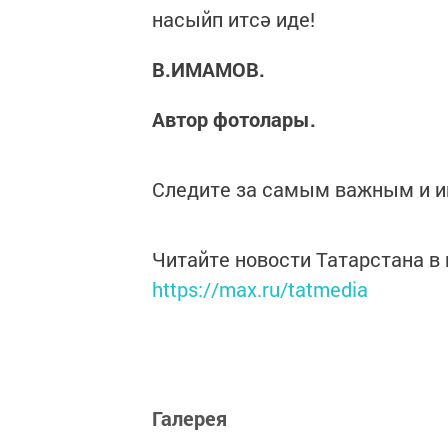
насыйп итсә иде!
В.ИМАМОВ.
Автор фотолары.
Следите за самым важным и 
Читайте новости Татарстана 
https://max.ru/tatmedia
Галерея