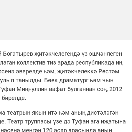
й Богатырев җитәкчелегендә үз эшчәнлеген
лаган коллектив тиз арада республикада иң
рсенә әверелде һәм, җитәкчелеккә Рөстәм
 булып танылды. Бөек драматург һәм чын
уфан Миңнуллин вафат булганнан соң, 2012
 бирелде.
ма театрын якын итә һәм аның дистәләгән
е. Театр труппасы үзе дә Туфан ага иҗатына
хнәсенә менгән 120 әсәр арасында аның