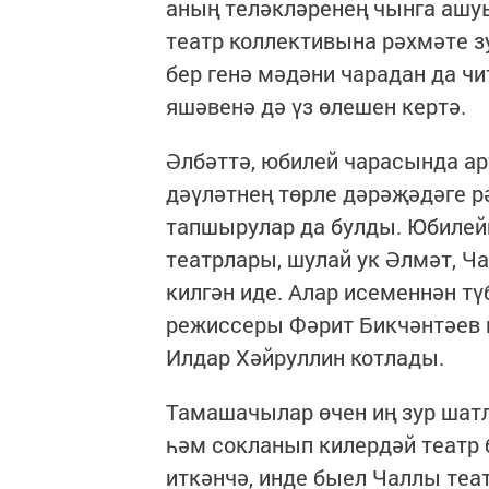
аның теләкләренең чынга аш
театр коллективына рәхмәте з
бер генә мәдәни чарадан да ч
яшәвенә дә үз өлешен кертә.
Әлбәттә, юбилей чарасында ар
дәүләтнең төрле дәрәҗәдәге р
тапшырулар да булды. Юбилейг
театрлары, шулай ук Әлмәт, Ч
килгән иде. Алар исеменнән 
режиссеры Фәрит Бикчәнтәев 
Илдар Хәйруллин котлады.
Тамашачылар өчен иң зур шат
һәм сокланып килердәй театр
иткәнчә, инде быел Чаллы теа