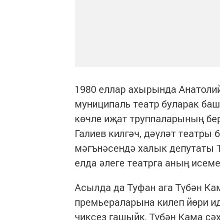
1980 еллар ахырында Анатоли
муниципаль театр буларак баш
көчле иҗат труппаларының бе
Галиев килгәч, дәүләт театры
мәгънәсендә халык депутаты Т
елда әлеге театрга аның исеме
Асылда да Туфан ага Түбән Ка
премьераларына килеп йөри ид
чиксез гашыйк, Түбән Кама сә