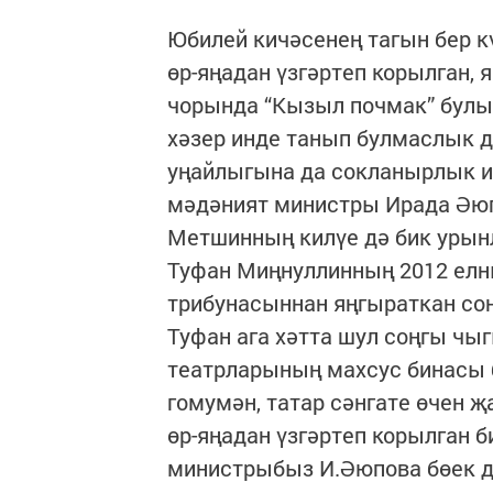
Юбилей кичәсенең тагын бер к
өр-яңадан үзгәртеп корылган,
чорында “Кызыл почмак” булы
хәзер инде танып булмаслык
уңайлыгына да сок­ланырлык и
мәдәният министры Ирада Әюп
Метшинның килүе дә бик урынл
Туфан Миңнуллинның 2012 елн
трибунасыннан яңгыраткан со
Туфан ага хәтта шул соңгы ч
театрларының махсус бинасы б
гомумән, татар сәнгате өчен 
өр-яңадан үзгәртеп корылган 
министрыбыз И.Әюпова бөек д