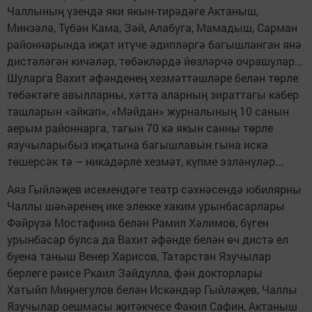
Чаллының үзендә яки якын-тирәдәге Актаныш,
Минзәлә, Түбән Кама, Зәй, Алабуга, Мамадыш, Сарман
районнарында иҗат итүче әдипләргә багышланган янә
дистәләгән кичәләр, төбәкләрдә йөзләрчә очрашулар...
Шуларга Вахит әфәнденең хезмәттәшләре белән төрле
төбәктәге авылларны, хәтта аларның зираттагы кабер
ташларын «айкап», «Мәйдан» журналының 10 санын
аерым районнарга, тагын 70 кә якын санны төрле
язучыларыбыз иҗатына багышлавын гына искә
төшерсәк тә – никадәрле хезмәт, күпме эзләнүләр...
Аяз Гыйләҗев исемендәге театр сәхнәсендә юбилярны
Чаллы шәһәренең ике элекке хаким урынбасарлары
Фәйрүзә Мостафина белән Рамил Хәлимов, бүген
урынбасар булса да Вахит әфәнде белән өч дистә ел
буена таныш Венер Харисов, Татарстан Язучылар
берлеге рәисе Ркаил Зәйдулла, фән докторлары
Хатыйп Миңнегулов белән Искәндәр Гыйләҗев, Чаллы
Язучылар оешмасы җитәкчесе Факил Сафин, Актаныш