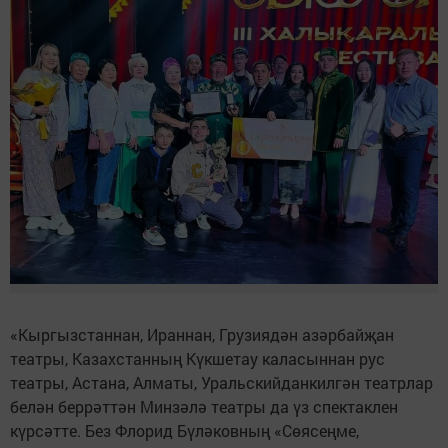
«Кыргызстаннан, Ираннан, Грузиядән азәрбайҗан
театры, Казахстанның Күкшетау каласыннан рус
театры, Астана, Алматы, Уральскийданкилгән театрлар
белән беррәттән Минзәлә театры да үз спектаклен
күрсәтте. Без Флорид Бүләковның «Сөясеңме,