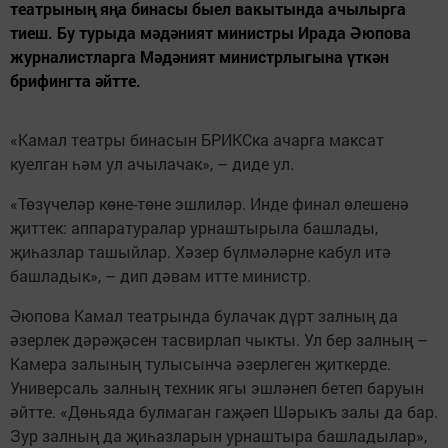
театрының яңа бинасы быел вакытында ачылырга
тиеш. Бу турыда мәдәният министры Ирада Әюпова
журналистларга Мәдәният министрлыгына үткән
брифингта әйтте.
«Камал театры бинасын БРИКСка ачарга максат
куелган һәм ул ачылачак», – диде ул.
«Төзүчеләр көне-төне эшлиләр. Инде финал өлешенә
җиттек: аппаратуралар урнаштырыла башлады,
җиһазлар ташыйлар. Хәзер бүлмәләрне кабул итә
башладык», – дип дәвам итте министр.
Әюпова Камал театрында булачак дүрт залның да
әзерлек дәрәҗәсен тасвирлап чыкты. Ул бер залның –
Камера залының тулысынча әзерлеген җиткерде.
Универсаль залның техник ягы эшләнеп бетеп баруын
әйтте. «Дөньяда булмаган гаҗәеп Шәрыкъ залы да бар.
Зур залның да җиһазларын урнаштыра башладылар»,