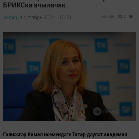
БРИКСка ачылачак
admin,
4 октябрь 2024 - 10:00
1054
0
1
Галиәсгәр Камал исемендәге Татар дәүләт академия