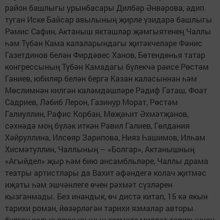
район башлыгы урынбасары Дилбәр Әнвәрова, әдип
туган Иске Байсар авылының җирле үзидарә башлыгы
Рәмис Сафин, Актаныш якташлар җәмгыятенең Чаллы
һәм Түбән Кама калаларындагы җитәкчеләре Фәнис
Газетдинов белән Фирдәвес Ханов, Бөтендөнья татар
конгрессының Түбән Камадагы бүлекчә рәисе Рөстәм
Ганиев, юбиляр белән бергә Казан каласыннан һәм
Мөслимнән килгән каләмдәшләре Рәдиф Гаташ, Фоат
Садриев, Ләбиб Лерон, Газинур Морат, Рөстәм
Галиуллин, Рафис Корбан, Мөҗәһит Әхмәтҗанов,
сәхнәдә моң бүләк иткән Равил Галиев, Гөлдания
Хәйруллина, Илсөяр Зарипова, Нияз Һашимов, Илһам
Хисмәтуллин, Чаллының – «Болгар», Актанышның
«Агыйдел» җыр һәм бию ансамбльләре, Чаллы драма
театры артистлары да Вахит әфәндегә колач җитмәс
иҗаты һәм эшчәнлеге өчен рәхмәт сүзләрен
кызганмады. Без инандык, өч дистә китап, 15 кә якын
тарихи роман, йөзәрләгән тарихи язмалар авторы
булган халык язучысының хезмәте милләт тарихыннан