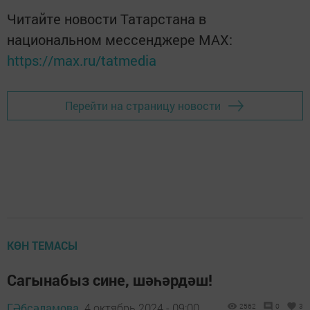
Читайте новости Татарстана в
национальном мессенджере MАХ:
https://max.ru/tatmedia
Перейти на страницу новости
КӨН ТЕМАСЫ
Сагынабыз сине, шәһәрдәш!
Г.Әбсәламова,
4 октябрь 2024 - 09:00
2562
0
3