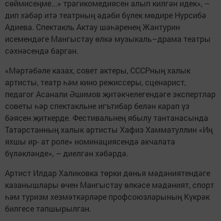
сөймисеңме...» трагикомедиясен алып килгән идек», –
дип хәбәр итә театрның әдәби бүлек мөдире Нурсибә
Адиева. Спектакль Актау шәһәренең Жантурин
исемендәге Мангыстау өлкә музыкаль–драма театры
сәхнәсендә барган.
«Мәртәбәле казах, совет актеры, СССРның халык
артисты, театр һәм кино режиссеры, сценарист,
педагог Асанали Әшимов җитәкчелегендәге экспертлар
советы һәр спектакльне игътибар белән карап үз
бәясен җиткерде. Фестивальнең ябылу тантанасында
Татарстанның халык артисты Хафиз Хамматуллин «Иң
яхшы ир- ат роле» номинациясендә акчалата
бүләкләнде», – диелгән хәбәрдә.
Артист Илдар Халиковка төрки дөнья мәдәниятендәге
казанышлары өчен Мангыстау өлкәсе мәдәният, спорт
һәм туризм хезмәткәрләре профсоюзларының Күкрәк
билгесе тапшырылган.