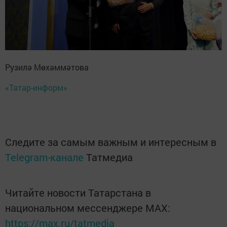
Рузилә Мөхәммәтова
«Татар-информ»
Следите за самым важным и интересным в
Telegram-канале
Татмедиа
Читайте новости Татарстана в
национальном мессенджере MАХ:
https://max.ru/tatmedia