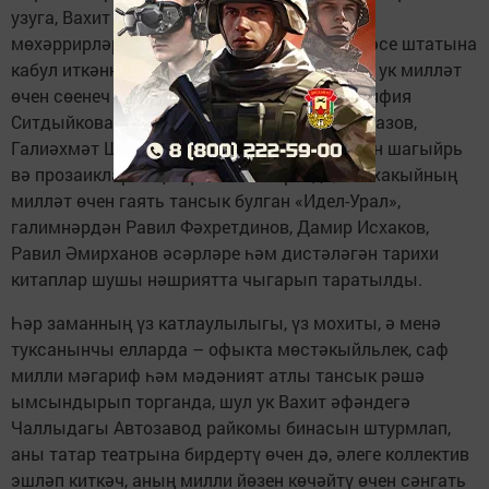
узуга, Вахит әфәнденең үзен дә, ул туплаган
мөхәррирләр төркемен дә КамАЗ берләшмәсе штатына
кабул иткәннәр. Нәтиҗәсе иң тәүге елларда ук милләт
өчен сөенеч булып кайтты: Факил Сафин, Әлфия
Ситдыйкова, Рәзинә Мөхиярова, Мирһади Разов,
Галиәхмәт Шаһи, Вәрис Гали һ.б. дистәләгән шагыйрь
вә прозаикларның тәүге китаплары да, Г.Исхакыйның
милләт өчен гаять тансык булган «Идел-Урал»,
галимнәрдән Равил Фәхретдинов, Дамир Исхаков,
Равил Әмирханов әсәрләре һәм дистәләгән тарихи
китаплар шушы нәшриятта чыгарып таратылды.
Һәр заманның үз катлаулылыгы, үз мохиты, ә менә
туксанынчы елларда – офыкта мөстәкыйльлек, саф
милли мәгариф һәм мәдәният атлы тансык рәшә
ымсындырып торганда, шул ук Вахит әфәндегә
Чаллыдагы Автозавод райкомы бинасын штурмлап,
аны татар театрына бирдертү өчен дә, әлеге коллектив
эшләп киткәч, аның милли йөзен көчәйтү өчен сәнгать