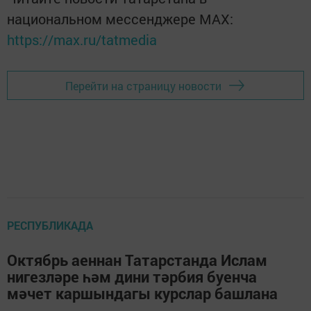
национальном мессенджере MАХ:
https://max.ru/tatmedia
Перейти на страницу новости
РЕСПУБЛИКАДА
Октябрь аеннан Татарстанда Ислам
нигезләре һәм дини тәрбия буенча
мәчет каршындагы курслар башлана