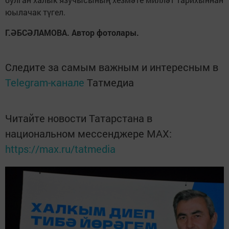
юылачак түгел.
Г.ӘБСӘЛАМОВА. Автор фотолары.
Следите за самым важным и интересным в
Telegram-канале
Татмедиа
Читайте новости Татарстана в
национальном мессенджере MАХ:
https://max.ru/tatmedia