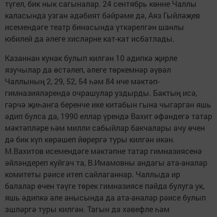
түгел, бик нык сагыналар. 24 сентябрь көнне Чаллы
каласында узган әдәбият бәйрәме дә, Аяз Гыйләҗев
исемендәге театр бинасында үткәрелгән шанлы
юбилей да әлеге хисләрне кат-кат исбатлады.
Казаннан кунак булып килгән 10 әдипкә җирле
язучылар да өстәлеп, әлеге төркемнәр әүвәл
Чаллының 2, 29, 52, 54 һәм 84 нче мәктәп-
гимназияләрендә очрашулар уздырды. Бактың исә,
гәрчә җиһанга беренче ике китабын гына чыгарган яшь
әдип булса да, 1990 еллар үрендә Вахит әфәндегә татар
мәктәпләре һәм милли сабыйлар бакчалары ачу өчен
дә бик күп көрәшеп йөрергә туры килгән икән.
М.Вахитов исемендәге мәктәпне татар гимназиясенә
әйләндереп куйгач та, В.Имамовны андагы ата-аналар
комитеты рәисе итеп сайлаганнар. Чаллыда ир
балалар өчен тәүге төрек гимназиясе пәйда булуга ук,
яшь әдипкә әле анысында да ата-аналар рәисе булып
эшләргә туры килгән. Тагын да хәвефле һәм