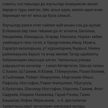
советы составында да язучылар позициясен яклап
йөрергә туры килгән. Әйе, асыл әдип, милли әдип өчен
бернинди чит-ят өлкә дә була алмый...
Язучылар рәисе итеп сайлап куйганнан соң да шулай:
В.Имамов бер генә төбәкне дә ят итмичә, Бөгелмә,
Менделеев, Мамадыш, Әгерҗе, Минзәлә, Норлат кебек
үзебездәге генә түгел, ә Удмуртиянең Ижау, Можга,
Сарапул калаларына, ут күршеләрнең Яңавыл, Миякә
районнарына барып та өчәр көнлек Татар әдәбияты
бәйрәмнәрен оештыра алган. Чаллының үзендә
уздырылган кичәләр – санап бетергесез. Шәһәр халкы
С.Хәким, Ш.Галиев, И.Юзеев, Т.Миңнуллин, Разил Вәлиев,
А.Гыйләҗев, Роберт Миңнуллин, Миргазиян Юныс,
Рафаэль Мостафин, Равил Фәйзуллин, Р.Батулла,
К.Булатова, Шаһинур Мостафин, Марсель Галиев, Фоат
Садриев, Мәдинә Маликова, Гәрәй Рәхим, Газиз
Кашапов, Илфак Ибраһимов... һ.б. дистәләгән
талантның иҗат кичәләрен мөназара кылды.