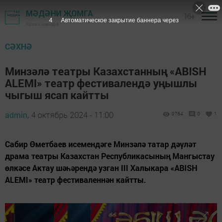
МӘДӘНИ ҖОМГА
16+
3
Автоматическое закрытие баннера через
Казан шәһәре
СӘХНӘ
Минзәлә театры Казахстанның «ABISH
ALEMI» театр фестивалендә уңышлы
чыгыш ясап кайтты
admin,
4 октябрь 2024 - 11:00
9764
0
1
Сабир Өметбаев исемендәге Минзәлә татар дәүләт
драма театры Казахстан Республикасының Мангыстау
өлкәсе Актау шәһәрендә узган III Халыкара «ABISH
ALEMI» театр фестиваленнән кайтты.