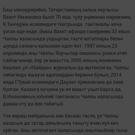
Баш мөхәрриребез, Татарстанның халык язучысы
Вахит Имамовка быел 70 яшь тулу уңаеннан мәркәзнең
К.Тинчурин исемендәге театрында тантаналы кичә
узган иде инде. Әмма Вахит әфәнде гомеренең 32 елын
Чаллы каласында уздырган, тәүге китаплары белән
шунда сәхнәгә калыккан әдип бит. 1997 елның 23
апрелендә аны Чаллы Язучылар оешмасы рәисе итеп
сайлаганнар, бер үк вакытта, 2005 елның июненнән
башлап, ул «Мәйдан» журналын да җитәкләгән, Чаллы
төбәгендә яшәүче әдипләрдән беренче булып, 2014
елда Г.Тукай исемендәге Дәүләт премиясенә дә лаек
булган. Казанга күчүенә ун ел вакыт узып барса да,
В.Имамовның юбилей тантанасы Чаллы каласында
дәвам итү дә бик табигый.
Үзе көрәш мәйданына аяк баскан төсле, ул Чаллы
каласын да татар дөньясына таныту өчен күп көч
куйган. Аны автогигант каласында онытмыйлар гына