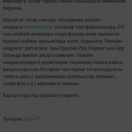
өйрәнергә, татар тарихы белән танышырга мөмкинлек
бирәчәк.
Шулай ук татар һәм рус телләрендә онлайн-
мәдрәсә
medrese.tatar
мәгариф платформасында, iOS
һәм Android нигезендә смартфоннар өчен эшләнгән
бушлай мобиль кушымтада эшли. Кушымта “Онлайн-
медресе” дип атала. Аны бушлай Play Маркет һәм App
Store-да йөкләп алырга мөмкин. Онлайн-
мәдрәсәсендәге дәресләрне тәүлекнең теләсә кайсы
вакытында һәм Интернет челтәренә тоташтырылган
теләсә кайсы җайланмадан (компьютер, планшет,
смартфон һ.б.) өйрәнергә мөмкин.
Барлык курслар бушлай үткәрелә.
Тулырак:
Дум РТ