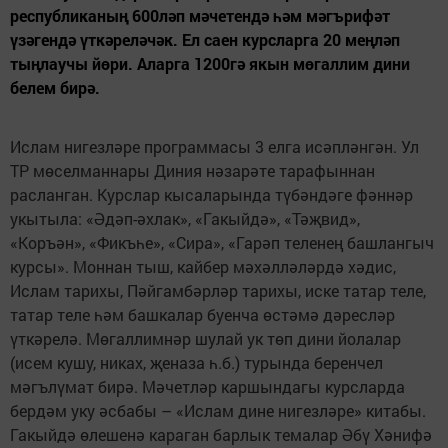
республиканың 600ләп мәчетендә һәм мәгърифәт
үзәгендә үткәреләчәк. Ел саен курсларга 20 меңләп
тыңлаучы йөри. Аларга 1200гә якын мөгаллим дини
белем бирә.
Ислам нигезләре программасы 3 елга исәпләнгән. Ул
ТР мөселманнары Диния нәзарәте тарафыннан
расланган. Курслар кысаларында түбәндәге фәннәр
укытыла: «Әдәп-әхлак», «Гакыйдә», «Тәҗвид»,
«Коръән», «Фикъһе», «Сира», «Гарәп теленең башлангыч
курсы». Моннан тыш, кайбер мәхәлләләрдә хәдис,
Ислам тарихы, Пәйгамбәрләр тарихы, иске татар теле,
татар теле һәм башкалар буенча өстәмә дәресләр
үткәрелә. Мөгаллимнәр шулай ук төп дини йолалар
(исем кушу, никах, җеназа һ.б.) турында беренчел
мәгълүмат бирә. Мәчетләр каршындагы курсларда
бердәм уку әсбабы – «Ислам дине нигезләре» китабы.
Гакыйдә өлешенә караган барлык темалар Әбү Хәнифә