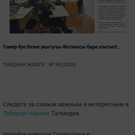
Гомер буе безне укытучы Фатихасы бара озатып!..
“МӘДӘНИ ҖОМГА” № 39 (2024)
Следите за самым важным и интересным в
Telegram-канале
Татмедиа
Читайте новости Татарстана в