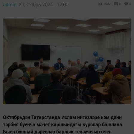
admin,
3 октябрь 2024 - 12:00
1039
0
0
Октябрьдән Татарстанда Ислам нигезләре һәм дини
тәрбия буенча мәчет каршындагы курслар башлана.
Быел бушлай дәресләр барлык теләүчеләр өчен