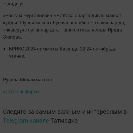
– диде ул.
«Рөстәм Нургалиевич БРИКСка ачарга дигән максат
куйды. Шушы максат буенча эшлибез – төзүчеләр дә,
тикшерүче органнар да», – дип нәтиҗә ясады Ирада
Әюпова.
БРИКС-2024 саммиты Казанда 22-24 октябрьдә
үтәчәк.
Рузилә Мөхәммәтова
«Татар-информ»
Следите за самым важным и интересным в
Telegram-канале
Татмедиа