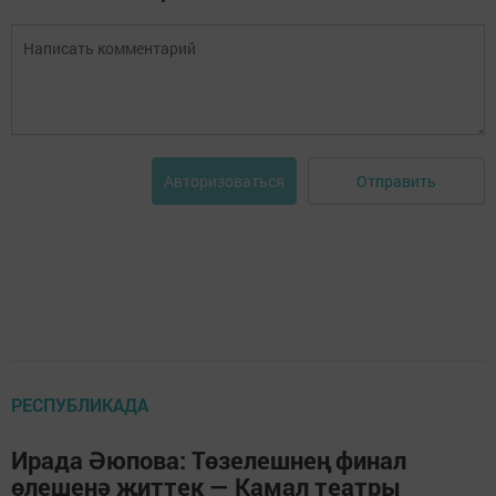
Отправить
Авторизоваться
РЕСПУБЛИКАДА
Ирада Әюпова: Төзелешнең финал
өлешенә җиттек — Камал театры