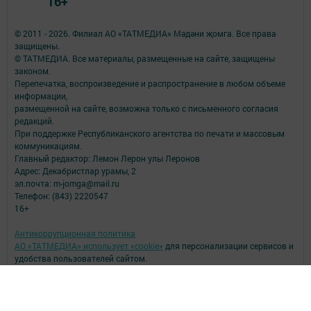
16+
© 2011 - 2026. Филиал АО «ТАТМЕДИА» Мәдәни җомга. Все права
защищены.
© ТАТМЕДИА. Все материалы, размещенные на сайте, защищены
законом.
Перепечатка, воспроизведение и распространение в любом объеме
информации,
размещенной на сайте, возможна только с письменного согласия
редакций.
При поддержке Республиканского агентства по печати и массовым
коммуникациям.
Главный редактор: Лемон Лерон улы Леронов
Адрес: Декабристлар урамы, 2
эл.почта: m-jomga@mail.ru
Телефон: (843) 2220547
16+
Антикоррупционная политика
АО «ТАТМЕДИА» использует «cookie»
для персонализации сервисов и
удобства пользователей сайтом.
Использование «cookie» можно отменить в настройках браузера.
Политика конфиденциальности