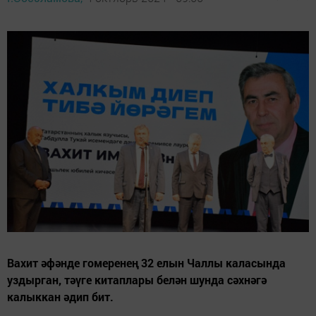
Вахит әфәнде гомеренең 32 елын Чаллы каласында
уздырган, тәүге китаплары белән шунда сәхнәгә
калыккан әдип бит.