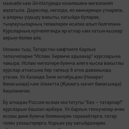
мәзһәбе һәм Әл-Матуриди юнәлешенә нигезләнеп
аңлатыла. Дәресләр, нигездә, ял көннәрендә үткәрелә,
ә аларны уздыру вакыты, кагыйдә буларак,
тыңлаучыларның теләкләрен исәпкә алып билгеләнә.
Курсларның күпчелегендә ир-атлар һәм хатын-кызлар
аерым белем ала.
Моннан тыш, Татарстан мөфтияте барлык
теләүчеләрне “Ислам. Беренче адымнар” курсларына
чакыра. Ислам нигезләре буенча әлеге кыска вакытлы
курслар атнасына бер тапкыр 8 атна дәвамында
үтәчәк. Ул Казанда 5нче октябрьдән (Нәзарәт
бинасында) һәм Әлмәттә (Җәмигъ мәчет бинасында)
башланачак.
Бу атнадан Россия ислам институты “Без – татарлар!”
курсларын башлап җибәрә. Ул барлык теләүчеләр өчен
ислам дине буенча белемнәрен тирәнәйтергә, татар
телен үзләштерергә, Коръән уку кагыйдәләрен