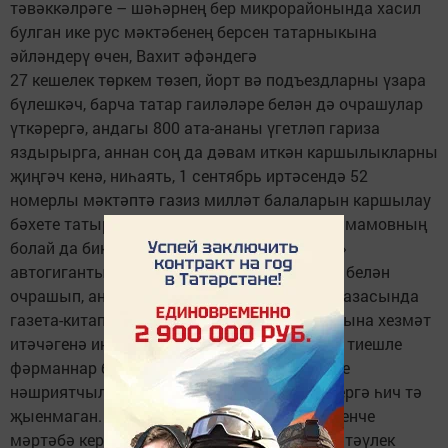
тәвәккәлрәге – шәһәрнең бер микрорайонында хасил
булган ике рус мәктәбенең берсен татарныкына
әйләндерү өчен, Вахит әфәндегә
27 кешелек төркем төзеп, йорт вә подъездларны үзара
бүлешкәч, барча татар гаиләләре белән дә очрашулар
үткәрергә, андагы 800 ата-ананы үгетләп гариза
яздырырга, аннан соң да дәвам иткән каршылыкларны
җиңгәч кенә, ниһаять, 1 сентябрь иртәсендә 52
номерлы мәктәптә газиз милләт балаларын каршылау
бәхете татырга насыйп булган. Югыйсә, В.Имамовның
болай да бик катлаулы көннәре: ул «КамАЗ»
автогигантының генераль директоры Н.Бех белән
очрашып, аны шушы завод типографиясе базасында
газета-китап нәшрияты төзүнең шәһәр халкына хезмәт
итәчәгенә инандыра алган, әмма «генерал» тиешле
фәрманнар бирсә дә, экономистлар хезмәте
нәшриятчыларны автозаводка якын китерергә һич тә
җыенмаган. Генераль директор янына дүртенче
мәртәбә кереп сөйләшкәннән соң гына, ике тәүлек