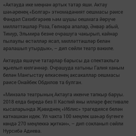
«Актауда ике меңнән артык татар яши. Актау
шәһәренең «Болгар» этномәдәният оешмасы рәисе
Фәндәл Сәхибгәрәев һәм шушы оешмага йөрүче
милләттәшләр Роза, Гөлнара апалар, Әнвәр абый,
Тимур, Эльмира безне очрашуга чакырып, кайнар
пылаулы өстәлләр ясап, милләттәшләр белән
аралашып утырдык», – дип сөйли театр вәкиле.
Актауда яшәүче татарлар барысы да спектакльгә
җыелып килгәннәр. Очрашуда хатыны Галия ханым
белән Мангыстау өлкәсенең аксакаллар оешмасы
рәисе Онайбек Обдилов та булган.
«Минзәлә театрының Актауга икенче тапкыр баруы.
2018 елда биредә без II Каспий яны илләре фестивале
кысаларында Җәвиднең «Иблис» трагедиясе белән
катнашкан идек. Ул чакта 100 меңлек шәһәр бүгенге
көндә 270 меңлеккә җиткән», – дип сокланып сөйли
Нурсибә Адиева.