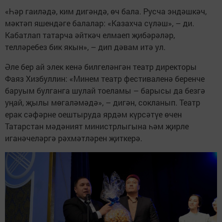
«Һәр гаиләдә, ким дигәндә, өч бала. Русча эндәшкәч,
мәктәп яшендәге балалар: «Казахча сүләш», – ди.
Кабатлап татарча әйткәч елмаеп җибәрәләр,
телләребез бик якын», – дип дәвам итә ул.
Әле бер ай элек кенә билгеләнгән театр директоры
Фаяз Хизбуллин: «Минем театр фестиваленә беренче
баруым булганга шулай тоеламы – барысы да безгә
уңай, җылы мөгаләмәдә», – дигән, сокланып. Театр
ерак сәфәрне оештыруда ярдәм күрсәтүе өчен
Татарстан мәдәният министрлыгына һәм җирле
иганәчеләргә рәхмәтләрен җиткерә.