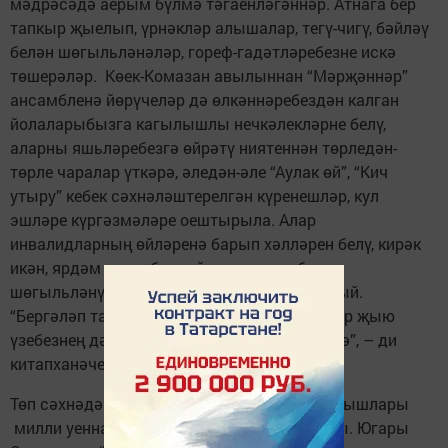
мәдрәсәдә аерым бүлмә тәгаенләгәннәр. Атнага бер
тапкыр җыелып, үрнәкләр алышалар, тегү-чигү, бәйләү
белән шөгыльләнәләр, гореф-гадәтләребезне искә
төшерәләр. Көек-Комазан авылыннан “Мәрҗәннәр”
ансамбленә йөрүчеләр дә өлкәннәребездән калган
йолаларыбызга кагылышлы нечкәлекләрне белү,
аларны яшьләребезгә өйрәтү ниятеннән төрледән-
төрле чаралар үткәрә, әледән-әле “Аулак өй”, “Кич
утыру” ке­бек сәх­нәләштерелгән күренешләр, кул
эшләре күргәзмәләре оештырыла. Алар
инвалидларның өй­ләренә барып хәлләрен бе­лү, кирәк
икән, ярдәм итү кебек хәйрия эшләре белән
шөгыльләнүне үзләренең бурычы итеп саный.
“Бергәләп табигатькә чыгу, шифалы үләннәр җыю
үзебезнең дә тормышыбызны бизәп җибәрә”, – ди
китапханәче Миләүшә Халикова.
Төп сәхнәдәге фольклор ансамбльләре чыгышлары
милли уеннар, бәйгеләр бергә үрелеп барды. Югары