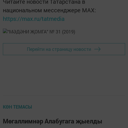
Читайте новости Татарстана в
национальном мессенджере MАХ:
https://max.ru/tatmedia
Перейти на страницу новости
КӨН ТЕМАСЫ
Мөгаллимнәр Алабугага җыелды