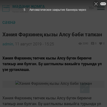
МӘДӘНИ ҖОМГА
16+
4
Автоматическое закрытие баннера через
Казан шәһәре
СӘХНӘ
Хәния Фәрхинең кызы Алсу бәби тапкан
admin,
11 август 2019 - 15:25
2282
0
2
Хәния Фәрхинең төпчек кызы Алсу бүген беренче
тапкыр әни булган. Бу шатлыклы вакыйга турында ул
үзе уртаклаша.
Хәния Фәрхинең төпчек кызы Алсу бүген беренче
тапкыр әни булган. Бу шатлыклы вакыйга турында ул