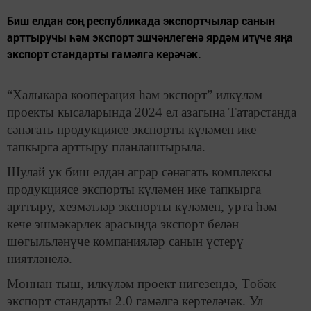
Биш елдан соң республикада экспортчылар санын
арттыручы һәм экспорт эшчәнлегенә ярдәм итүче яңа
экспорт стандарты гамәлгә керәчәк.
“Халыкара кооперация һәм экспорт” илкүләм
проекты кысаларында 2024 ел азагына Татарстанда
сәнәгать продукциясе экспорты күләмен ике
тапкырга арттыру планлаштырыла.
Шулай ук биш елдан аграр сәнәгать комплексы
продукциясе экспорты күләмен ике тапкырга
арттыру, хезмәтләр экспорты күләмен, урта һәм
кече эшмәкәрлек арасында экспорт белән
шөгыльләнүче компанияләр санын үстерү
ниятләнелә.
Моннан тыш, илкүләм проект нигезендә, Төбәк
экспорт стандарты 2.0 гамәлгә кертеләчәк. Ул