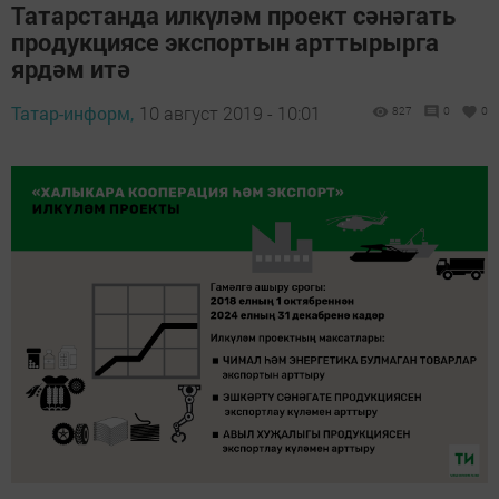
Татарстанда илкүләм проект сәнәгать
продукциясе экспортын арттырырга
ярдәм итә
Татар-информ,
10 август 2019 - 10:01
827
0
0