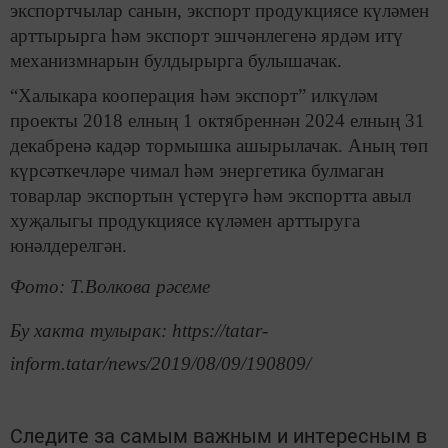
экспортчылар санын, экспорт продукциясе күләмен
арттырырга һәм экспорт эшчәнлегенә ярдәм итү
механизмнарын булдырырга булышачак.
“Халыкара кооперация һәм экспорт” илкүләм
проекты 2018 елның 1 октябреннән 2024 елның 31
декабренә кадәр тормышка ашырылачак. Аның төп
күрсәткечләре чимал һәм энергетика булмаган
товарлар экспортын үстерүгә һәм экспортта авыл
хуҗалыгы продукциясе күләмен арттыруга
юнәлдерелгән.
Фото: Т.Волкова рәсеме
Бу хакта тулырак: https://tatar-
inform.tatar/news/2019/08/09/190809/
Следите за самым важным и интересным в