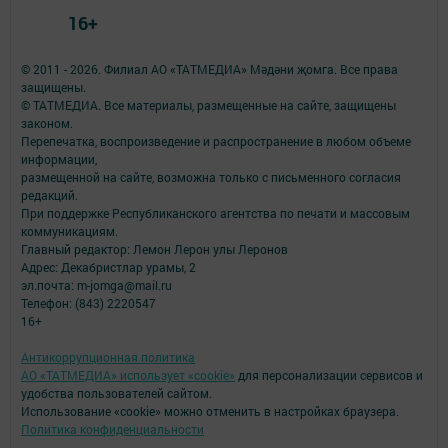
16+
© 2011 - 2026. Филиал АО «ТАТМЕДИА» Мәдәни җомга. Все права
защищены.
© ТАТМЕДИА. Все материалы, размещенные на сайте, защищены
законом.
Перепечатка, воспроизведение и распространение в любом объеме
информации,
размещенной на сайте, возможна только с письменного согласия
редакций.
При поддержке Республиканского агентства по печати и массовым
коммуникациям.
Главный редактор: Лемон Лерон улы Леронов
Адрес: Декабристлар урамы, 2
эл.почта: m-jomga@mail.ru
Телефон: (843) 2220547
16+
Антикоррупционная политика
АО «ТАТМЕДИА» использует «cookie»
для персонализации сервисов и
удобства пользователей сайтом.
Использование «cookie» можно отменить в настройках браузера.
Политика конфиденциальности