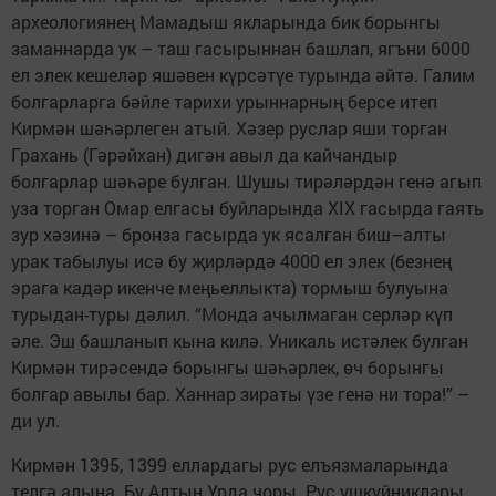
археологиянең Мамадыш якларында бик борынгы
заманнарда ук – таш гасырыннан башлап, ягъни 6000
ел элек кешеләр яшәвен күрсәтүе турында әйтә. Галим
болгарларга бәйле тарихи урыннарның берсе итеп
Кирмән шәһәрлеген атый. Хәзер руслар яши торган
Грахань (Гәрәйхан) дигән авыл да кайчандыр
болгарлар шәһәре булган. Шушы тирәләрдән генә агып
уза торган Омар елгасы буйларында XIX гасырда гаять
зур хәзинә – бронза гасырда ук ясалган биш–алты
урак табылуы исә бу җирләрдә 4000 ел элек (безнең
эрага кадәр икенче меңьеллыкта) тормыш булуына
турыдан-туры дәлил. “Монда ачылмаган серләр күп
әле. Эш башланып кына килә. Уникаль истәлек булган
Кирмән тирәсендә борынгы шәһәрлек, өч борынгы
болгар авылы бар. Ханнар зираты үзе генә ни тора!” –
ди ул.
Кирмән 1395, 1399 еллардагы рус елъязмаларында
телгә алына. Бу Алтын Урда чоры. Рус ушкуйниклары,