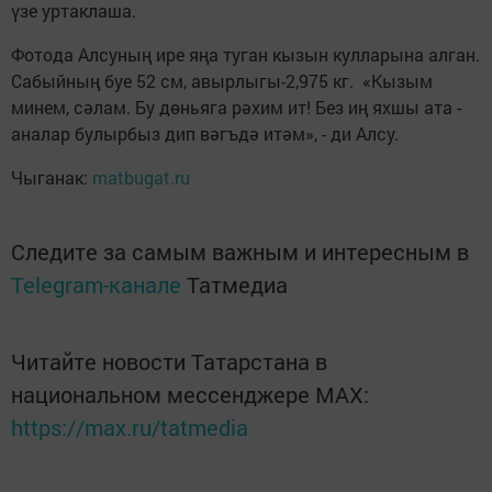
үзе уртаклаша.
Фотода Алсуның ире яңа туган кызын кулларына алган.
Сабыйның буе 52 см, авырлыгы-2,975 кг. «Кызым
минем, сәлам. Бу дөньяга рәхим ит! Без иң яхшы ата -
аналар булырбыз дип вәгъдә итәм», - ди Алсу.
Чыганак:
matbugat.ru
Следите за самым важным и интересным в
Telegram-канале
Татмедиа
Читайте новости Татарстана в
национальном мессенджере MАХ:
https://max.ru/tatmedia