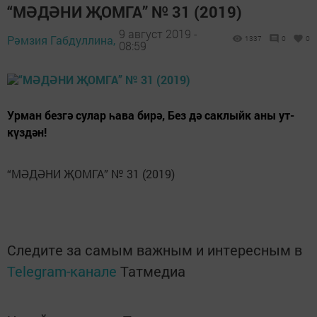
“МӘДӘНИ ҖОМГА” № 31 (2019)
9 август 2019 -
Рәмзия Габдуллина,
1337
0
0
08:59
Урман безгә сулар һава бирә, Без дә саклыйк аны ут-
күздән!
“МӘДӘНИ ҖОМГА” № 31 (2019)
Следите за самым важным и интересным в
Telegram-канале
Татмедиа