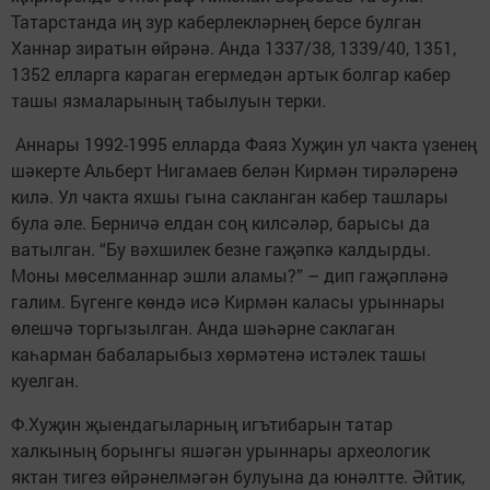
Татарстанда иң зур каберлекләрнең берсе булган
Ханнар зиратын өйрәнә. Анда 1337/38, 1339/40, 1351,
1352 елларга караган егермедән артык болгар кабер
ташы язмаларының табылуын терки.
Аннары 1992-1995 елларда Фаяз Хуҗин ул чакта үзенең
шәкерте Альберт Нигамаев белән Кирмән тирәләренә
килә. Ул чакта яхшы гына сакланган кабер ташлары
була әле. Берничә елдан соң килсәләр, барысы да
ватылган. “Бу вәхшилек безне гаҗәпкә калдырды.
Моны мөселманнар эшли аламы?” – дип гаҗәпләнә
галим. Бүгенге көндә исә Кирмән каласы урыннары
өлешчә торгызылган. Анда шәһәрне саклаган
каһарман бабаларыбыз хөрмәтенә истәлек ташы
куелган.
Ф.Хуҗин җыендагыларның игътибарын татар
халкының борынгы яшәгән урыннары археологик
яктан тигез өйрәнелмәгән булуына да юнәлтте. Әйтик,