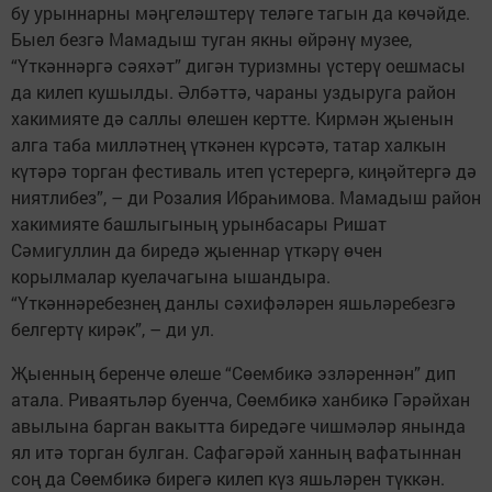
бу урыннарны мәңгеләштерү теләге тагын да көчәйде.
Быел безгә Мамадыш туган якны өйрәнү музее,
“Үткәннәргә сәяхәт” дигән туризмны үстерү оешмасы
да килеп кушылды. Әлбәттә, чараны уздыруга район
хакимияте дә саллы өлешен кертте. Кирмән җыенын
алга таба милләтнең үткәнен күрсәтә, татар халкын
күтәрә торган фестиваль итеп үстерергә, киңәйтергә дә
ниятлибез”, – ди Розалия Ибраһимова. Мамадыш район
хакимияте башлыгының урынбасары Ришат
Сәмигуллин да биредә җыеннар үткәрү өчен
корылмалар куелачагына ышандыра.
“Үткәннәребезнең данлы сәхифәләрен яшьләребезгә
белгертү кирәк”, – ди ул.
Җыенның беренче өлеше “Сөембикә эзләреннән” дип
атала. Риваятьләр буенча, Сөембикә ханбикә Гәрәйхан
авылына барган вакытта биредәге чишмәләр янында
ял итә торган булган. Сафагәрәй ханның вафатыннан
соң да Сөембикә бирегә килеп күз яшьләрен түккән.