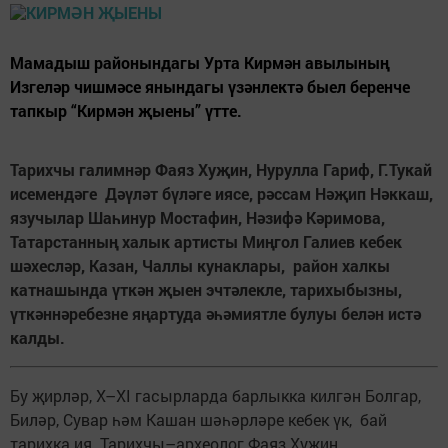
Мамадыш районындагы Урта Кирмән авылының
Изгеләр чишмәсе янындагы үзәнлектә быел беренче
тапкыр “Кирмән җыены” үтте.
Тарихчы галимнәр Фаяз Хуҗин, Нурулла Гариф, Г.Тукай
исемендәге Дәүләт бүләге иясе, рәссам Нәҗип Нәккаш,
язучылар Шаһинур Мостафин, Нәзифә Кәримова,
Татарстанның халык артисты Миңгол Галиев кебек
шәхесләр, Казан, Чаллы кунаклары, район халкы
катнашында үткән җыен эчтәлекле, тарихыбызны,
үткәннәребезне яңартуда әһәмиятле булуы белән истә
калды.
Бу җирләр, X–ХI гасырларда барлыкка килгән Болгар,
Биләр, Сувар һәм Кашан шәһәрләре кебек үк, бай
тарихка ия. Тарихчы–археолог Фаяз Хуҗин