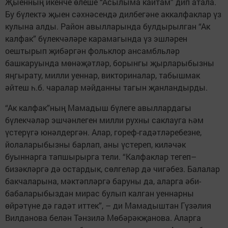
Җыенның икенче өлеше “Асы­лыма кайтам” дип атала.
Бу бүлектә җыен сәхнәсендә дилбегәне аккалфаклар үз
кулына алды. Район авылларында булдырылган “Ак
калфак” бүлекчәләре карамагында үз эшләрен
оештырып җибәргән фольклор ансамбльләр
башкаруында мөнәҗәтләр, борынгы җырларыбызны
яңгырату, милли уеннар, викториналар, табышмак
әйтеш һ.б. чаралар мәйданны тагын җанландырды.
“Ак калфак”ның Мамадыш бүлеге авыллардагы
бүлекчәләр эшчәнлеген милли рухны саклауга һәм
үстерүгә юнәлдергән. Алар, гореф-гадәтләребезне,
йолаларыбызны барлап, аны үстереп, киләчәк
буыннарга тапшырырга тели. “Калфаклар тегеп–
бизәкләргә дә остардык, сөлгеләр дә чигәбез. Балалар
бакчаларына, мәктәп­ләргә баруны да, аларга әби-
бабаларыбыздан мирас булып калган уеннарны
өйрәтүне дә гадәт иттек”, – ди Мамадыштан Гүзәлия
Вилданова белән Тәнзилә Мөбәрәкҗанова. Аларга