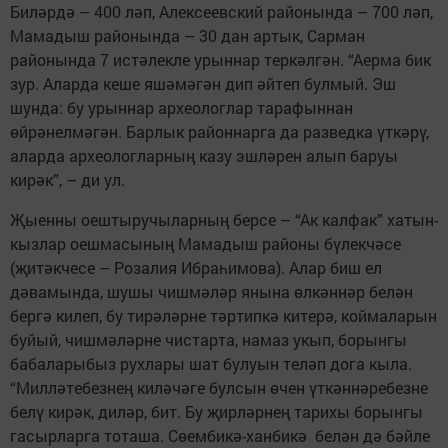
Биләрдә – 400 ләп, Алексеевский районында – 700 ләп,
Мамадыш районында – 30 дан артык, Сарман
районында 7 истәлекле урыннар теркәлгән. “Аерма бик
зур. Аларда кеше яшәмәгән дип әйтеп булмый. Эш
шунда: бу урыннар археологлар тарафыннан
өйрәнелмәгән. Барлык районнарга да разведка үткәрү,
аларда археологларның казу эшләрен алып баруы
кирәк”, – ди ул.
Җыенны оештыручыларның берсе – “Ак калфак” хатын-
кызлар оешмасының Мамадыш районы бүлекчәсе
(җитәкчесе – Розалия Ибраһимова). Алар биш ел
дәвамында, шушы чишмәләр янына өлкәннәр белән
бергә килеп, бу тирәләрне тәртипкә китерә, коймаларын
буйый, чишмәләрне чистарта, намаз укып, борынгы
бабаларыбыз рухлары шат булуын теләп дога кыла.
“Милләтебезнең киләчәге булсын өчен үткәннәребезне
белү кирәк, диләр, бит. Бу җирләрнең тарихы борынгы
гасырларга тоташа. Сөембикә-ханбикә белән дә бәйле