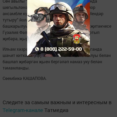
Сөн авылы “Ак калфак” оешмасы карамагында
шөгыльләнә торган “Сөн бизәкләре” фольклор
ансамбле күрсәткән “Самавыр җырлату”, “Мендәр
тутыру” йолалары үзенчәлекле булуы, оста
башкарылуы белән истә калды. Оешманың җитәкчесе
Гүзәлия Фәләхова, кирәк икән, гармун да тартып
җибәрә, җыр да башлый.
Илһам хәзрәтнең Кирмәнчек шәһәрен саклаганда
шәһит киткәннәр рухына багышлап дога кылуы белән
башлап җибәргән җыен бергәләп намаз уку белән
тәмамланды.
Сөембикә КАШАПОВА.
Следите за самым важным и интересным в
Telegram-канале
Татмедиа