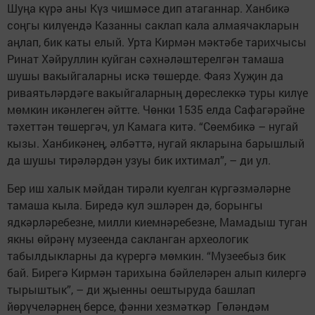
Шуңа күрә аны Күз чишмәсе дип атаганнар. Ханбикә
соңгы килүендә Казанны саклап кала алмаячак­ларын
аңлап, бик каты елый. Урта Кирмән мәктәбе тарихчысы
Ринат Хәйруллин куйган сәхнәләштерелгән тамаша
шушы вакыйгаларны искә төшерде. Фаяз Хуҗин да
риваятьләрдәге вакыйгаларның дөреслеккә туры килүе
мөмкин икәнлеген әйтте. Чөнки 1535 елда Сафагәрәйне
тәхеттән төшергәч, ул Камага китә. “Сөембикә – нугай
кызы. Ханбикәнең, әлбәттә, нугай якларына барышлый
да шушы тирәләрдән узуы бик ихтимал”, – ди ул.
Бер иш халык мәйдан тирәли куелган күргәз­мәләрне
тамаша кыла. Биредә кул эшләрен дә, борынгы
ядкәрләребезне, милли киемнәребезне, Мамадыш туган
якны өйрәнү музеенда сакланган археологик
табылдыкларны да күрергә мөмкин. “Музеебыз бик
бай. Бирегә Кирмән тарихына бәйлеләрен алып килергә
тырыштык”, – ди җыенны оештыруда башлап
йөрүчеләрнең берсе, фәнни хезмәткәр Гөләндәм