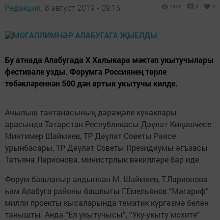
Редакция,
8 август 2019 - 09:15
1800
0
0
Бу атнада Алабугада X Халыкара мәктәп укытучылары
фестивале узды. Форумга Россиянең төрле
төбәкләреннән 500 дән артык укытучы килде.
Ачылыш тантанасының дәрәҗәле кунаклары
арасында Татарстан Республикасы Дәүләт Киңәшчесе
Минтимер Шәймиев, ТР Дәүләт Советы Рәисе
урынбасары, ТР Дәүләт Советы Президиумы әгъзасы
Татьяна Ларионова, министрлык вәкилләре бар иде.
Форум башланыр алдыннан М. Шәймиев, Т.Ларионова
һәм Алабуга районы башлыгы Г.Емельянов “Мәгариф”
милли проекты кысаларында тематик күргәзмә белән
танышты. Анда “Ел укытучысы”, “Уку-укыту мохите”