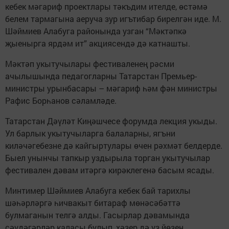
кебек мәгариф проектлары тәкъдим ителде, өстәмә
белем тармагына аеруча зур игътибар бирелгән иде. М.
Шәймиев Алабуга районында узган “Мәктәпкә
җыенырга ярдәм ит” акциясендә дә катнашты.
Мәктәп укытучылары фес­ти­валенең рәсми
ачылышында пе­дагогларны Татарстан Премь­ер-
министры урынбасары – мәгариф һәм фән министры
Рафис Борһанов сәламләде.
Татарстан Дәүләт Киңәшчесе форумда лекция укыды.
Ул барлык укытучыларга балаларны, ягъни
киләчәгебезне дә кайгыртулары өчен рәхмәт белдерде.
Быел унынчы тапкыр уздырыла торган укытучылар
фестивален дәвам итәргә кирәклегенә басым ясады.
Минтимер Шәймиев Алабуга кебек бай тарихлы
шәһәрләргә һичвакыт битараф мөнәсәбәттә
булмаганын телгә алды. Гасырлар дәвамында
сәүдәгәрләр каласы булып, хәзер дә үз йөзен