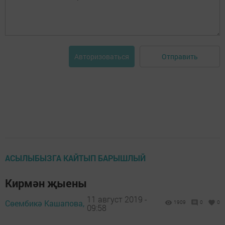
Отправить
Авторизоваться
АСЫЛЫБЫЗГА КАЙТЫП БАРЫШЛЫЙ
Кирмән җыены
11 август 2019 -
Сөембикә Кашапова,
1909
0
0
09:58