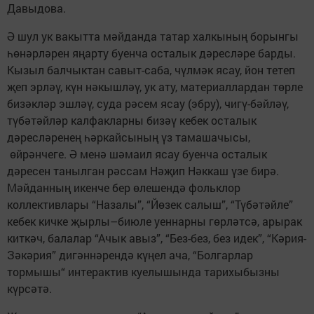
Давыдова.
Ә шул ук вакытта мәйданда татар халкының борынгы
һөнәрләрен яңарту буенча осталык дәресләре барды.
Кызыл балчыктан савыт-саба, чүлмәк ясау, йон тетеп
җеп эрләү, күн нәкышләү, ук ату, материаллардан төрле
бизәкләр эшләү, суда рәсем ясау (эбру), чигү-бәйләү,
түбәтәйләр калфакларны бизәү кебек осталык
дәресләренең һәркайсының үз тамашачысы,
өйрәнчеге. Ә менә шәмаил ясау буенча осталык
дәресен танылган рәссам Нәҗип Нәккаш үзе бирә.
Мәйданның икенче бер өлешендә фольклор
коллективлары “Назалы”, “Йөзек салыш”, “Түбәтәйле”
кебек кичке җырлы–биюле уеннарны гөрләтсә, арырак
киткәч, балалар “Ачык авыз”, “Без-без, без идек”, “Кәрия-
Зәкәрия” дигәннәрендә күңел ача, “Болгарлар
тормышы“ интерактив куелышында тарихыбызны
күрсәтә.