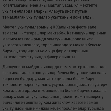
югалтмаганы өчен аны мактап узды. Ул мәктәптә
укыган елларда аларны Алабуга институтын
тәмамлаган укытучылар укытканын искә алды.
Мәктәп укытучыларының Х Халыкара фестивале
темасы – «Үзгәрешләр мәктәбе». Катнашучылар ачык
мәгълүмат гасырында укытучының роле ничек
үзгәрергә тиешлеге, төрле илләрдәге мәктәп белеме
бирүнең традицион һәм яңа форматларының
нәтиҗәлелеге турында фикер алышты.
Дискуссион мәйданчык­ларда һәм мастер-классларда
фестивальдә катнашучылар белем бирү полилингваль
киңлеген булдыру, мәктәптә цифрлы белем бирү
технологияләрен куллану, укучыларның сәләтен үстерү
һәм аларга ярдәм итү, инклюзив белем бирүне гамәлгә
ашыру, мәктәп укучыларының проект һәм тикшеренү
эшчәнлеген оештыру һәм җитәкләү, хәзерге заман
укытучысының имиджы кебек проблемалар турында