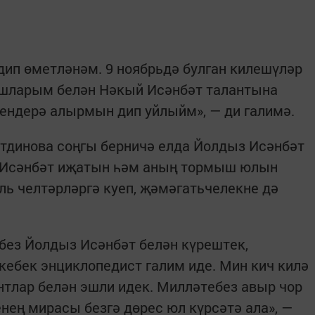
ип өметләнәм. 9 ноябрьдә булган килешүләр
бышларым белән Нәкый Исәнбәт талантына
ендерә алырмын дип уйлыйм», — ди галимә.
тдинова соңгы берничә елда Йолдыз Исәнбәт
й Исәнбәт иҗатын һәм аның тормыш юлын
ль челтәрләргә куеп, җәмәгатьчелекне дә
без Йолдыз Исәнбәт белән күрештек,
кебек энциклопедист галим иде. Мин кич килә
нтлар белән эшли идек. Милләтебез авыр чор
нең мирасы безгә дөрес юл күрсәтә ала», —