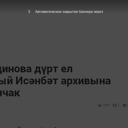
5
Автоматическое закрытие баннера через
инова дүрт ел
ый Исәнбәт архивына
ячак
1587
0