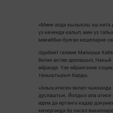
«Мине алда кызыклы эш көтә д
үз көчендә калып, мин үз та
мөкиббән булган кешеләрне сө
Әдәбият галиме Миләүшә Хабе
белән актив аралашып, Нәкы
өйрәнде. Үзе өйрәнгәнне социа
таныштырып барды.
«Аның әтисен яклап чыкканда 
дуслаштык. Йолдыз апа әтисе 
идем дә иртәнгә кадәр докуме
кичергәндә бу нәсел вәкилләре