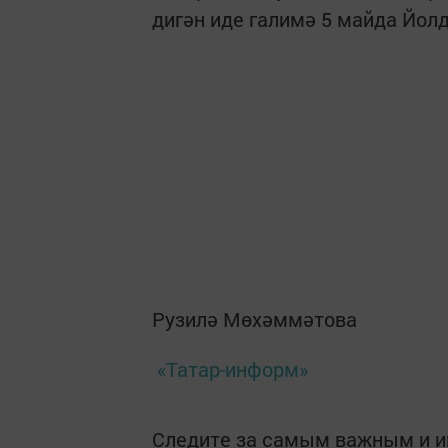
дигән иде галимә 5 майда Йол
Рузилә Мөхәммәтова
«Татар-информ»
Следите за самым важным и 