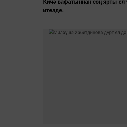
Кичә вафатыннан соң ярты ел 
ителде.