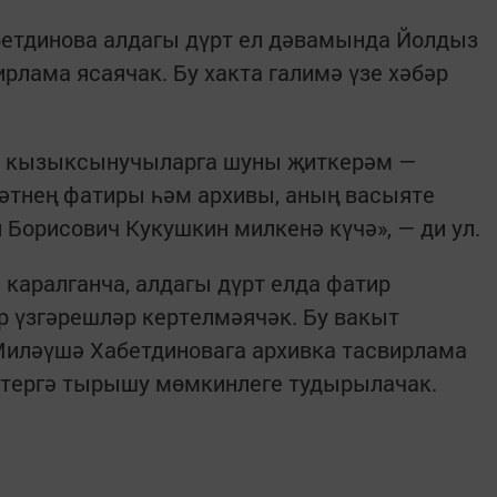
етдинова алдагы дүрт ел дәвамында Йолдыз
рлама ясаячак. Бу хакта галимә үзе хәбәр
н кызыксынучыларга шуны җиткерәм —
әтнең фатиры һәм архивы, аның васыяте
 Борисович Кукушкин милкенә күчә», — ди ул.
каралганча, алдагы дүрт елда фатир
р үзгәрешләр кертелмәячәк. Бу вакыт
Миләүшә Хабетдиновага архивка тасвирлама
ртергә тырышу мөмкинлеге тудырылачак.