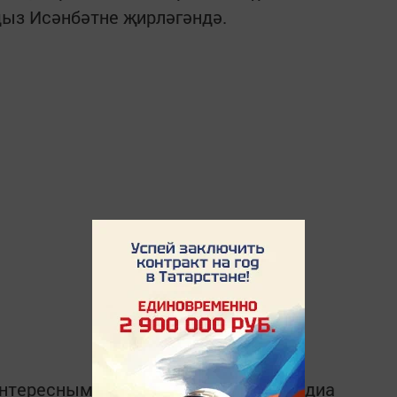
дыз Исәнбәтне җирләгәндә.
интересным в
Telegram-канале
Татмедиа