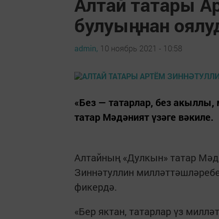
Алтай татары А
булуыңнан оялу
admin,
10 ноябрь 2021 - 10:58
«Без — татарлар, без акыллы,
татар Мәдәният үзәге вәкиле.
Алтайның «Дулкын» татар Мәд
Зиннәтуллин милләттәшләребе
фикердә.
«Бер яктан, татарлар үз миллә