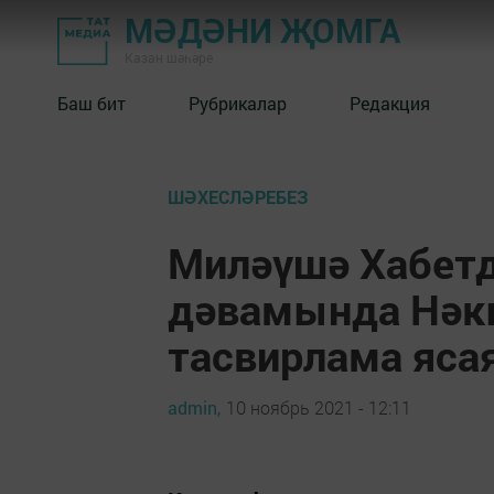
МӘДӘНИ ҖОМГА
Казан шәһәре
Баш бит
Рубрикалар
Редакция
ШӘХЕСЛӘРЕБЕЗ
Миләүшә Хабетд
дәвамында Нәк
тасвирлама яса
admin,
10 ноябрь 2021 - 12:11