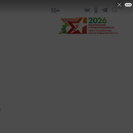
16+
2