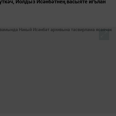
үткәч, Йолдыз Исәнбәтнең васыяте игълан