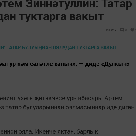
ртём Зиннәтуллин: Татар
дан туктарга вакыт
945
0
 матур һәм сәләтле халык», — диде «Дулкын»
әният үзәге җитәкчесе урынбасары Артём
з татар булуларыннан оялмасыннар иде дигән
теннән ояла. Икенче яктан, барлык