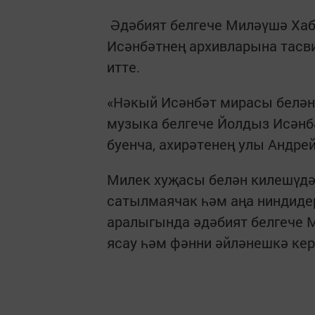
Әдәбият белгече Миләүшә Хаб
Исәнбәтнең архивларына тасви
итте.
«Нәкый Исәнбәт мирасы белә
музыка белгече Йолдыз Исәнб
буенча, ахирәтенең улы Андрей
Милек хуҗасы белән килешүдә 
сатылмаячак һәм аңа ниндиде
аралыгында әдәбият белгече 
ясау һәм фәнни әйләнешкә ке