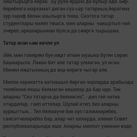
оештырырга кирәк. Бу рухи ярдәм дә булыр иде. Бер-
беребезгә мәрхәмәт дигән сүз һәр татарның йөрәгенә
зур хәреф белән язылырга тиеш. Сиэтлга татар
студентлары килеп төшсә, мин аларны чакыртып чәй
эчереп, аркаларыннан булса да сөяргә тырышам.
Татар исән һәм көчле ул
Әйе, мин гомерем буе иҗат иткән музыка бүген сирәк
башкарыла. Ләкин бит әле татар үлмәгән, ул исән.
Минем иҗатымның да аңа кирәге чыгар әле.
Милли хәрәкәттә катнашып йөргән чорларда арабызда
телебезне яхшы белмәгән кешеләр дә бар иде. Тик
аларны “Сез татарча да белмисез”, - дип гел читкә
этәрделәр, гаеп иттеләр. Шулай итеп, без аларны
куркыттык... Тел белмәүче бик күп галимнәребез,
сәясәтчеләребез бар, алар чит илләрдә, элекке Совет
республикаларында яши. Аларны милләт үзеннән өзде.