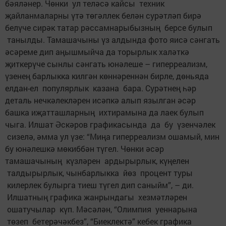
бәяләнер. Чөнки ул теләсә кайсы техник
җайланмаларны үтә төгәллек белән сурәтләп бирә
белүче сирәк татар рәссамнарыбызның берсе булып
танылды. Тамашачыны үз алдында фото яисә сәнгать
әсәреме дип аңышмыйча да торырлык халәткә
җиткерүче сынлы сәнгать юнәлеше – гиперреализм,
үзенең барлыкка килгән көннәреннән бирле, дөньяда
елдан-ел популярлык казана бара. Сурәтнең һәр
деталь нечкәлекләрен исәпкә алып язылган әсәр
башка иҗатташларның ихтирамына да лаек булып
чыга. Илшат Әскәров графикасында да бу үзенчәлек
сизелә, әмма ул үзе: “Миңа гиперреализм ошамый, мин
бу юнәлешкә мөкиббән түгел. Чөнки әсәр
тамашачының күзләрен ардырырлык, күңелен
талдырырлык, чынбарлыкка йөз процент туры
килерлек булырга тиеш түгел дип саныйм”, – ди.
Илшатның графика жанрындагы хезмәтләрен
ошатучылар күп. Мәсәлән, “Олимпия уеннарына
төзеп бетерәчәкбез”, “Биеклектә” кебек графика