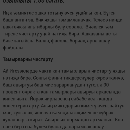
озынлыгы 7.00 сәгать.
Иң әһәмиятле эшкә тотыну өчен уңайлы көн. Бүген
башланган эш бик яхшы тәмамланачак. Теләсә нинди
вак-төяккә игътибарлы булу сорала. Эчәклек һәм
тирене чистарту уңай нәтиҗә бирә. Ашказаны асты
бизе зәгыйфь. Балан, фасоль, борчак, арпа ашау
файдалы.
Тамырларны чистарту
Ай Игезәкләрдә чакта кан тамырларын чистарту яхшы
нәтиҗә бирә. Соңгы фәнни тикшеренүләр күрсәткәнчә,
баш авыртуы баш мие зарарланудан түгел, ә 90
процент очракта кан тамырлары авыруы аркасында
килеп чыга. Йөрәк чирләренең сәбәбе исә - канда
холестерин арту. Аның микъдарын киметү өчен, зәйтүн
мае, кузгалак, яшелчә һәм җиләк-җимешне күбрәк
кулланырга кирәк. Авырлык нормадан артмасын. Көн
саен бер генә бүлем булса да сарымсак ашау