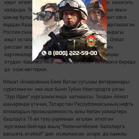
иҗат ителгән хезмәт студия җитәкчелеген канәгать
калдыра. Тик Мәскәүнең һич кенә дә күңеленә якын
шәһәр булып китә алмаячагын аңлаган талант иясе
яңадан Казанга кайтып, Фиринат Халиков җитәкләгән
Россия сынлы сәнгать академиясенең Казандагы
иҗат остаханәсендә өч ел стажировка үтә. Олпат
рәссам исә киндергә майлы буяулар белән
картиналар язу осталыгын арттырырга киңәш
итүдән башлый һәм чарланган сәләт нәтиҗәсе биредә
дә озак көттерми.
Илшат Әскәровның Бөек Ватан сугышы ветераннары
сурәтләнгән ике эше быел Түбән Новгородта узган
“Зур Идел” күргәзмәсендә катнашты. Тиздән Әлмәт
шәһәрендә үтәчәк, Татарстан Республикасының нефть
ятмаларын промышленность юлы белән үзләштерә
башлауга 75 ел тулу уңаеннан игълан ителгән
күргәзмә-бәйгедә аның “Киләчәгебезне балаларга
васыять итәбез!” дип исемләнгән әсәре дә лаеклы