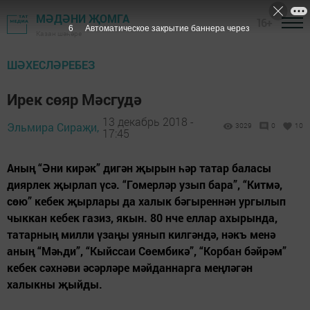
МӘДӘНИ ҖОМГА
16+
5
Автоматическое закрытие баннера через
Казан шәһәре
ШӘХЕСЛӘРЕБЕЗ
Ирек сөяр Мәсгудә
13 декабрь 2018 -
Эльмира Сираҗи,
3029
0
10
17:45
Аның “Әни кирәк” дигән җырын һәр татар баласы
диярлек җырлап үсә. “Гомерләр узып бара”, “Китмә,
сөю” кебек җырлары да халык бәгыреннән ургылып
чыккан кебек газиз, якын. 80 нче еллар ахырында,
татарның милли үзаңы уянып килгәндә, нәкъ менә
аның “Мәһди”, “Кыйссаи Сөембикә”, “Корбан бәйрәм”
кебек сәхнәви әсәрләре мәйданнарга меңләгән
халыкны җыйды.