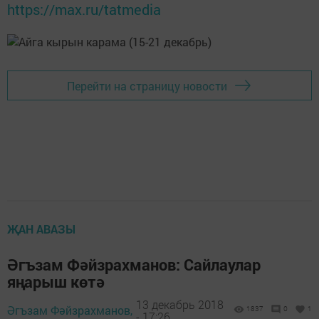
https://max.ru/tatmedia
Перейти на страницу новости
ҖАН АВАЗЫ
Әгъзам Фәйзрахманов: Сайлаулар
яңарыш көтә
13 декабрь 2018
Әгъзам Фәйзрахманов,
1837
0
1
- 17:26