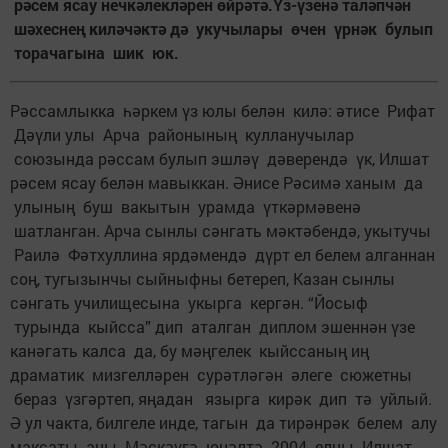
рәсем ясау нечкәлекләрен өйрәтә.Үз-үзенә таләпчән
шәхеснең киләчәктә дә укучылары өчен үрнәк булып
торачагына шик юк.
Рәссамлыкка һәркем үз юлы белән килә: әтисе Рифат
Дәүли улы Арча районының кулланучылар
союзында рәссам булып эшләү дәверендә үк, Илшат
рәсем ясау белән мавыккан. Әнисе Рәсимә ханым да
улының буш вакытын урамда үткәрмәвенә
шатланган. Арча сынлы сәнгать мәктәбендә, укытучы
Раилә Фәтхуллина ярдәмендә дүрт ел белем алганнан
соң, тугызынчы сыйныфны бетереп, Казан сынлы
сәнгать училищесына укырга кергән. “Йосыф
турында кыйсса” дип аталган диплом эшеннән үзе
канәгать калса да, бу мәңгелек кыйссаның иң
драматик мизгелләрен сурәтләгән әлеге сюжетны
бераз үзгәртеп, яңадан язырга кирәк дип тә уйлый.
Ә ул чакта, билгеле инде, тагын да тирәнрәк белем алу
максаты аны Мәскәүгә юнәлтә. 2004 елны Илшат