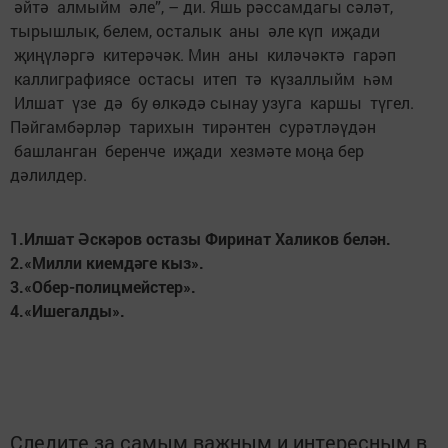
әйтә алмыйм әле”, – ди. Яшь рәссамдагы сәләт,
тырышлык, белем, осталык аны әле күп иҗади
җиңүләргә китерәчәк. Мин аны киләчәктә гарәп
каллиграфиясе остасы итеп тә күзаллыйм һәм
Илшат үзе дә бу өлкәдә сынау узуга каршы түгел.
Пәйгамбәрләр тарихын тирәнтен сурәтләүдән
башланган беренче иҗади хезмәте моңа бер
дәлилдер.
1.Илшат Әскәров остазы Фиринат Халиков белән.
2.«Милли киемдәге кыз».
3.«Обер-полицмейстер».
4.«Ишегалды».
Следите за самым важным и интересным в