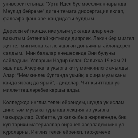
университетында “Урта Идел буе мөселманнарында
Мәүлид бәйрәме” дигән темага диссертация яклап,
фәлсәфә фәннәре кандидаты булдым.
Дөресен әйткәндә, ике улым үскәндә алар өчен
вакытым бөтенләй җитмәде диярлек. Ләкин бер мизгел
җитте: мин моңа хәтле яшәгән дөньямны әйләндереп
салдым. Мин балалар янәшәсендә Әни булуны
сайладым. Улларым Надир белән Салихка 19 һәм 21
яшь иде, Америкага укырга китү мөмкинлеге ачылды.
Алар: “Мөмкинлек булганда укыйк, ә сиңа музыканы
кайда язсаң да ярый”, - диделәр. Чит кыйтгада үз
милләттәшләребез каршы алды.
Колледжда инглиз телен өйрәндем, шунда ук ислам
дине һәм музыка турында лекцияләр укырга
чакырдылар. Әлбәттә, үз халкыбыз җирлегендә, бик
күп тарихи материаллар өйрәнеп әзерләдем мин ул
курсларны. Инглиз телен өйрәнеп, тәрҗемәче