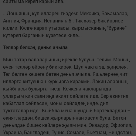
сайтыма кереп карый ала.
...Дөньяның күп илләрен гиздем: Мексика, Баһамалар,
Англия, Франция, Испания һ.б.. Тик хәзер бик йөрисе
килми. Күлгә карап утырасы, кырмысканың “бүрәнә”
күтәреп барганын күзәтәсе килә...
Телләр белсәң, дөнья ачыла
Мин татар балаларының ирекле булуын телим. Моның
өчен телләр өйрәнү бик кирәк. Шул чакта эш җиңеләя.
Тел белгән кешегә бөтен дөнья ачыла. Яшьләрнең чит
илләргә китүеннән куркырга кирәкми. Ләкин аларның
кыйбласы булырга тиеш. Кечкенә чакларында
улларым кич саен яңа әкият сөйләтә иде. Бер әкиятне
кабатлап сөйләсәң, моны сөйләдең инде, дип
туктаталар иде. Кыйбла менә шундый бөртекләрдән –
әкиятләрдән, бишек җырларыннан хасил була. Бөтен
дөньядан бишек көйләре җыям мин. Эквадор, Эфиопия,
Украина, Бангладеш, Тунис, Сомали, Вьетнам, Һиндстан,