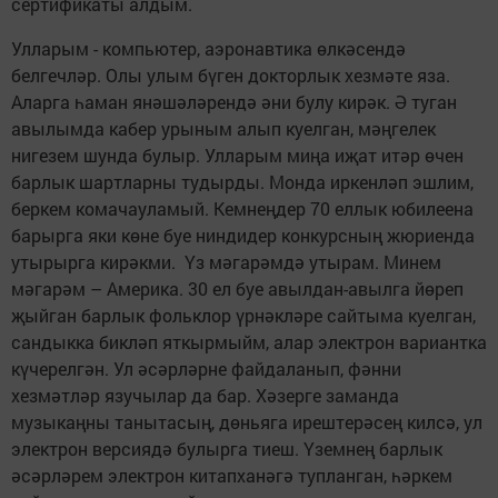
сертификаты алдым.
Улларым - компьютер, аэронавтика өлкәсендә
белгечләр. Олы улым бүген докторлык хезмәте яза.
Аларга һаман янәшәләрендә әни булу кирәк. Ә туган
авылымда кабер урыным алып куелган, мәңгелек
нигезем шунда булыр. Улларым миңа иҗат итәр өчен
барлык шартларны тудырды. Монда иркенләп эшлим,
беркем комачауламый. Кемнеңдер 70 еллык юбилеена
барырга яки көне буе ниндидер конкурсның жюриенда
утырырга кирәкми. Үз мәгарәмдә утырам. Минем
мәгарәм – Америка. 30 ел буе авылдан-авылга йөреп
җыйган барлык фольклор үрнәкләре сайтыма куелган,
сандыкка бикләп яткырмыйм, алар электрон вариантка
күчерелгән. Ул әсәрләрне файдаланып, фәнни
хезмәтләр язучылар да бар. Хәзерге заманда
музыкаңны танытасың, дөнья­га ирештерәсең килсә, ул
электрон версиядә булырга тиеш. Үземнең барлык
әсәрләрем электрон китапханәгә тупланган, һәркем