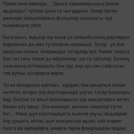
Палестина көйләре... “Дөнья халыкларының бишек
җырлары” туп­лап диск та чыгардым. Хәзер бөтен
дөньяда халыкларның фольклор музыкасы зур
кызыксыну уята.
Кызганыч, яшьләр еш кына үз халкыбызның дәрәҗәсе
беркемнән дә ким түгеллеген аңламый. Татар - ул бик
яшәүчән халык. Америкада татарлар күп. Килеп төшүгә,
бик тиз генә телне дә өйрәнәләр, эш тә табалар. Безнең
халыкның потенциалы бик зур, аңа күп көч салынган,
тик рухны күтәрергә кирәк.
Туган якларыма кайткач, күрдем: бик авырлык белән
интегеп, югары уку йортларында укучы татар балалары
бар. Бигрәк тә авыл балаларына зур шәһәрләргә китеп
белем алу авыр. Әти-әниләре акчалы кешеләр түгел
бит... Менә шул мохтаҗлыкта яшәү­че укучы яшьләрне
бер урынга, әйтик, шул конгресска җыеп, чәй эчереп
булса да җибәрергә, аларга төрле фондлардан ярдәм