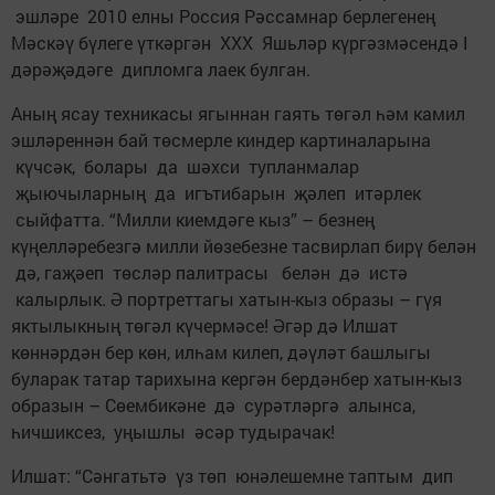
эшләре 2010 елны Россия Рәссамнар берлегенең
Мәскәү бүлеге үткәргән XXX Яшьләр күргәзмәсендә I
дәрәҗәдәге дип­ломга лаек булган.
Аның ясау техникасы ягыннан гаять төгәл һәм камил
эшләреннән бай төсмерле киндер картиналарына
күчсәк, болары да шәхси тупланмалар
җыючыларның да игътибарын җәлеп итәрлек
сыйфатта. “Милли киемдәге кыз” – безнең
күңелләребезгә милли йөзебезне тасвирлап бирү белән
дә, гаҗәеп төсләр палитрасы белән дә истә
калырлык. Ә портреттагы хатын-кыз образы – гүя
яктылыкның төгәл күчермәсе! Әгәр дә Илшат
көннәрдән бер көн, илһам килеп, дәүләт башлыгы
буларак татар тарихына кергән бердәнбер хатын-кыз
образын – Сөембикәне дә сурәтләргә алынса,
һичшиксез, уңышлы әсәр тудырачак!
Илшат: “Сәнгатьтә үз төп юнәлешемне таптым дип