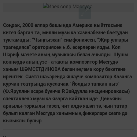
Соңрак, 2000 еллар башында Америка кыйтгасына
китеп баргач та, милли музыка хәзинәбезне баетудан
туктамады: “Чыңгызхан” симфониясен, “Җир уллары
трагедиясе” ораториясен һ.б. әсәрләрен язды. Кол
Шәриф мәчете аның музыкасы белән ачылды. Шушы
көннәрдә аның үзе - атаклы композитор Мәсгудә
ханым ШӘМСЕТДИНОВА белән әңгәмә кору бәхетенә
ирештек. Сиэтл шәһәрендә яшәүче композитор Казанга
курчак театрында куелачак “Йолдыз тапкан кыз”
(Ф.Яруллин әсәре буенча Р.Зәйдулла инсценировкасы)
спектакленә музыка язарга кайткан иде. Дөньяны
аркылы-торкылы гизеп, чит илдә яшәп тә, чын татар
булып калган Мәсгудә ханымның фикерләре сезгә дә
кызыклы булыр.