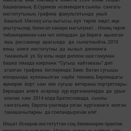
башкаланың В.Суриков исемендәге сынлы сәнгать
институтының графика факультетында укый
башлый. Мәскәү ыгы-зыгысы, күп төрле иҗат, яңа
укытучылар, бихисап һөнәри мәгълүмат... Илнең төрле
төбәкләреннән һәм чит илләрдән дә бирегә җыелган
яшь рәссамнар арасында да сынатмыйча, 2010
елны әлеге институтны да кызыл дипломга
тәмамлый ул. Бу юлы инде диплом эше гомумән
башка темада әзерләнә: “Сугыш кайтавазы” дип
аталган графика битләрендә: Бөек Ватан сугышы
елларында кулланылган хәрби техника, Берлиндагы
җимерек йорт һәм ике сугыш ветераны портретлары.
Бераздан әлеге әсәрләр зур күргәзмәләрдә дә урын
алачак һәм 2014 елда Братиславада, сынлы
сәнгатьнең Европа үзәгендә узган күргәзмәгә килгән
тамашачыларны да сокландырачак әле!
Илшат Әскәров институттан соң, белемнәрен практик
хезмәттә сынар өчен, Мәскәү каласын сайлап ала: