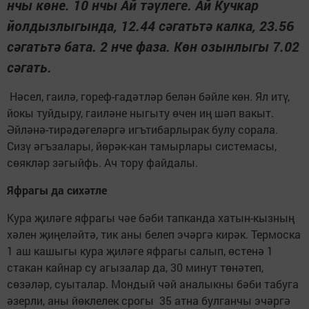
нчы көне. 10 нчы Ай тәүлеге. Ай Кучкар
йолдызлыгында, 12.44 сәгатьтә калка, 23.56
сәгатьтә бата. 2 нче фаза. Көн озынлыгы 7.02
сәгать.
Нәсел, гаилә, гореф-гадәтләр белән бәйле көн. Ял итү,
йокы туйдыру, гаиләне ныгыту өчен иң шәп вакыт.
Әйләнә-тирәдәгеләргә игътибарлырак булу сорала.
Сизү әгъзалары, йөрәк-кан тамырлары системасы,
сөякләр зәгыйфь. Ач тору файдалы.
Яфрагы да сихәтле
Кура җиләге яфрагы чәе бәби тапканда хатын-кызның
хәлен җиңеләйтә, тик аны белеп эчәргә кирәк. Термоска
1 аш кашыгы кура җиләге яфрагы салып, өстенә 1
стакан кайнар су агызалар да, 30 минут төнәтеп,
сөзәләр, суыталар. Мондый чәй аналыкны бәби табуга
әзерли, аны йөклелек срогы 35 атна булганчы эчәргә