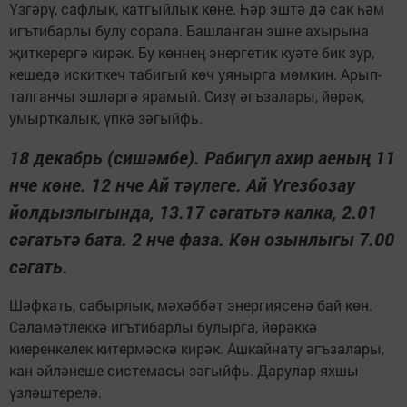
Үзгәрү, сафлык, катгыйлык көне. Һәр эштә дә сак һәм
игътибарлы булу сорала. Башланган эшне ахырына
җиткерергә кирәк. Бу көннең энергетик куәте бик зур,
кешедә искиткеч табигый көч уянырга мөмкин. Арып-
талганчы эшләргә ярамый. Сизү әгъзалары, йөрәк,
умырткалык, үпкә зәгыйфь.
18 декабрь (сишәмбе). Рабигүл ахир аеның 11
нче көне. 12 нче Ай тәүлеге. Ай Үгезбозау
йолдызлыгында, 13.17 сәгатьтә калка, 2.01
сәгатьтә бата. 2 нче фаза. Көн озынлыгы 7.00
сәгать.
Шәфкать, сабырлык, мәхәббәт энергиясенә бай көн.
Сәламәтлеккә игътибарлы булырга, йөрәккә
киеренкелек китермәскә кирәк. Ашкайнату әгъзалары,
кан әйләнеше системасы зәгыйфь. Дарулар яхшы
үзләштерелә.