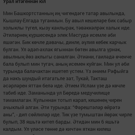
Урал итәгеннән юл
Мин Башкортстанның иң чигендәге татар авылында,
Кышлау-Елгада туганмын. Бу авыл кешеләре бик сабыр
холыклы түгел, кызу канлырак, тәвәккәлрәк халык иде.
Әтиләрнең күршесендә элек Мәсгудә исемле әби
яшәгән. Бик көчле дәвачы, динле, әүлия кебек карчык
булган. Ул әдәп-әхлак ягыннан бөтен авылга үрнәк,
авылның йөз аклыгы саналган. Әти­әни, гаиләдә өченче
бала булып мин тугач, аның исемен куйган. Мин ул әби
турында балачактан ишетеп үстем. Үз әнием Рәфыйга
да нәкъ шундый итагатьле зат, Тукай, Такташ
әсәрләрен яттан белә иде. Әтием Ислам үзе дә көчле
табиб иде. Заманында ул Бөредә медучилище
тәмамлаган. Ку­лыннан тотып карап, кешенең чирен
ачыклый алган. Әти турында: “Фәрештәләр өйрәтә
аны”, - дип сөйлиләр иде. Тик үзе тумыштан йөрәк чирле
булып, 38 яшьтә китеп барды. Әтидән мин 6 яшьтә
калдым. Ул үләсе төнне дә кичтән яткан килеш