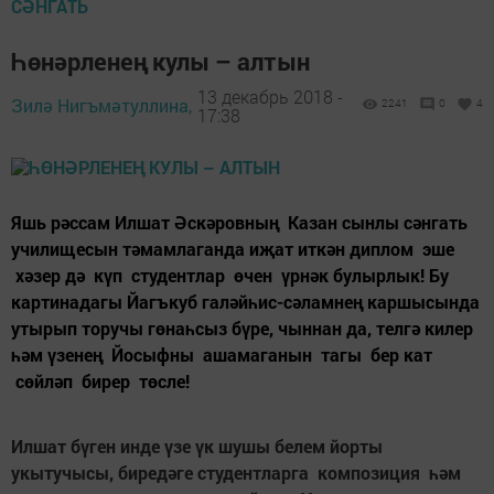
СӘНГАТЬ
Һөнәрленең кулы – алтын
13 декабрь 2018 -
Зилә Нигъмәтуллина,
2241
0
4
17:38
Яшь рәссам Илшат Әскәровның Казан сынлы сәнгать
училищесын тәмамлаганда иҗат иткән диплом эше
хәзер дә күп студентлар өчен үрнәк булырлык! Бу
картинадагы Йагъкуб галәйһис-сәламнең каршысында
утырып торучы гөнаһсыз бүре, чыннан да, телгә килер
һәм үзенең Йосыфны ашамаганын тагы бер кат
сөйләп бирер төсле!
Илшат бүген инде үзе үк шушы белем йорты
укытучысы, биредәге студентларга композиция һәм