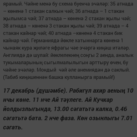
ярамый. Чәйне менә бу схема буенча эчәләр: 35 атнада
– көненә 1 стакан салкын чәй; 36 атнада – 1 стакан
җылымса чәй; 37 атнада – көненә 2 стакан җылы чәй;
38 атнада – көненә 3 стакан җылы чәй; 39 атнада – 4
стакан кайнар чәй; 40 атнада –көненә 4 стакан бик
кайнар чәй. Германиядә йөкле хатыннарга көненә 1
чынаяк кура җиләге яфрагы чәе эчәргә киңәш итәләр.
Англиядә дә шулай: йөклелекнең соңгы 2 аенда, аналык
тукымаларының сыгылмалылыгын арттыру өчен, бу
чәйне эчәләр. Мондый чәй әле анемиядән дә саклый.
(Табиб киңәшеннән башка кулланырга ярамый!)
17 декабрь (дүшәмбе). Рабигүл ахир аеның 10
нчы көне. 11 нче Ай тәүлеге. Ай Кучкар
йолдызлыгында, 13.00 сәгатьтә калка, 0.46
сәгатьтә бата. 2 нче фаза. Көн озынлыгы 7.01
сәгать.