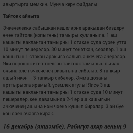
авыртырга мөмкин. Мунча керү файдалы.
Тайтояк айныта
Эчкечелеккә сабышкан кешеләрне аракыдан биздерү
өчен тайтояк (копытень) тамыры кулланыла. 1 аш
кашыгы вакланган тамырны 1 стакан суда сүрән утта
10 минут пешерәләр. 30 минут төнәткәч, сөзәләр, 1 аш
кашыгын 1 стакан аракыга салып, эчкечегә эчерәләр.
Яки порошок итеп төелгән тайтояк тамырын пычак
очына элеп эчкеченең ризыгына сибәләр. 3 тапкыр
ашый икән – 3 тапкыр сибәләр. Әмма дозаны
арттырырга ярамый, үсемлек агулы! Яисә 3 аш
кашыгы вакланган тамырны 1 стакан суда 10 минут
пешерәләр, көн дәвамында 2-4 әр аш кашыгын
эчкеченең ашына һәм чәенә кушып бирәләр. 3 ай буе
көн саен эчәргә кирәк.
16 декабрь (якшәмбе). Рабигүл ахир аеның 9