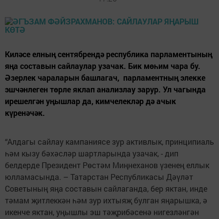
Киләсе елның сентябрендә республика парламентының
яңа составын сайлаулар узачак. Бик мөһим чара бу.
Әзерлек чараларын башлагач, парламентның элекке
эшчәнлеген төрле яклап анализлау зарур. Ул чагында
ирешелгән уңышлар да, кимчелекләр дә ачык
күренәчәк.
“Алдагы сайлау кампаниясе зур активлык, принципиаль
һәм кызу бәхәсләр шартларында узачак, - дип
белдерде Президент Рөстәм Миңнеханов үзенең еллык
юлламасында. – Татарстан Республикасы Дәүләт
Советының яңа составын сайлаганда, бер яктан, инде
тәмам җитлеккән һәм зур ихтыяҗ булган яңарышка, ә
икенче яктан, уңышлы эш тәҗрибәсенә нигезләнгән