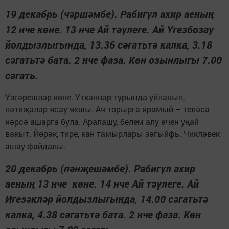
19 декабрь (чәршәмбе). Рабигүл ахир аеның
12 нче көне. 13 нче Ай тәүлеге. Ай Үгезбозау
йолдызлыгында, 13.36 сәгатьтә калка, 3.18
сәгатьтә бата. 2 нче фаза. Көн озынлыгы 7.00
сәгать.
Үзгәрешләр көне. Үткәннәр турында уйланып,
нәтиҗәләр ясау яхшы. Ач торырга ярамый – теләсә
нәрсә ашарга була. Аралашу, белем алу өчен уңай
вакыт. Йөрәк, тире, кан тамырлары зәгыйфь. Чикләвек
ашау файдалы.
20 декабрь (пәнҗешәмбе). Рабигүл ахир
аеның 13 нче көне. 14 нче Ай тәүлеге. Ай
Игезәкләр йолдызлыгында, 14.00 сәгатьтә
калка, 4.38 сәгатьтә бата. 2 нче фаза. Көн