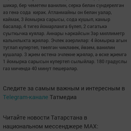
шикәр, бер чеметем ванилин, серкә белән сүндерелгән
әз генә сода кирәк. Атланмайны он белән уалар,
каймак, 3 йомырка сарысы, сода кушып, камыр
басалар, 4 тигез йомарламга бүлеп, 2 сәгатькә
суыткычка куялар. Аннары һәркайсын 3әр миллиметр
калынлыкта җәяләр. Эчлек әзерлиләр: 4 йомырка агын
туглап күпертеп, төелгән чикләвек, йөзем, ванилин
кушалар. 3 җәем өстенә эчлекне җәяләр, ә өске җәемгә
1 йомырка сарысын күпертеп сылыйлар. 180 градуслы
газ мичендә 40 минут пешерәләр.
Следите за самым важным и интересным в
Telegram-канале
Татмедиа
Читайте новости Татарстана в
национальном мессенджере MАХ: