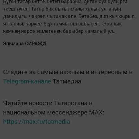
Бүген татар бетте, бетеп барабыз, дигән сүз булыр­га
тиеш түгел. Татар бик сыгылмалы халык ул, аның
даһилыгы чәчрәп чыгачак әле. Бетәбез, дип кычкырып
ятканчы, һәркем бер тамчы эш эшләсен. Ә халык
кемнең нәрсә эшләгәнен барыбер чамалый ул...
Эльмира СИРАҖИ.
Следите за самым важным и интересным в
Telegram-канале
Татмедиа
Читайте новости Татарстана в
национальном мессенджере MАХ:
https://max.ru/tatmedia