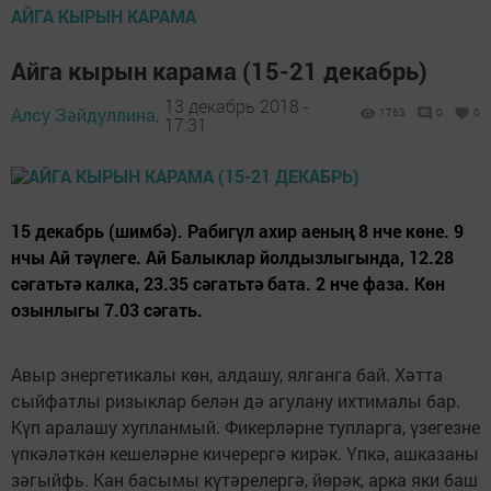
АЙГА КЫРЫН КАРАМА
Айга кырын карама (15-21 декабрь)
13 декабрь 2018 -
Алсу Зәйдуллина,
1763
0
0
17:31
15 декабрь (шимбә). Рабигүл ахир аеның 8 нче көне. 9
нчы Ай тәүлеге. Ай Балыклар йолдызлыгында, 12.28
сәгатьтә калка, 23.35 сәгатьтә бата. 2 нче фаза. Көн
озынлыгы 7.03 сәгать.
Авыр энергетикалы көн, алдашу, ялганга бай. Хәтта
сыйфатлы ризыклар белән дә агулану ихтималы бар.
Күп аралашу хупланмый. Фикерләрне туп­ларга, үзегезне
үпкәләткән кешеләрне кичерергә кирәк. Үпкә, ашказаны
зәгыйфь. Кан басымы күтәрелергә, йөрәк, арка яки баш