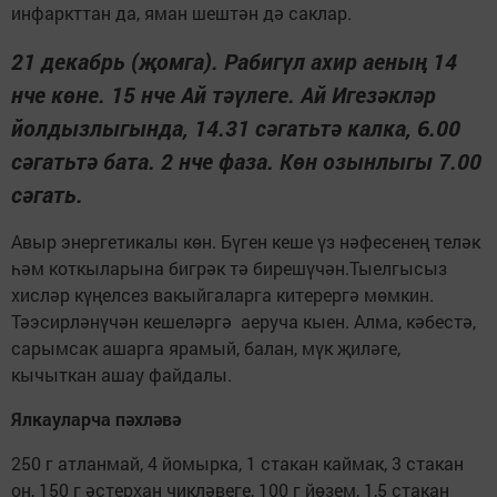
инфаркттан да, яман шештән дә саклар.
21 декабрь (җомга). Рабигүл ахир аеның 14
нче көне. 15 нче Ай тәүлеге. Ай Игезәкләр
йолдызлыгында, 14.31 сәгатьтә калка, 6.00
сәгатьтә бата. 2 нче фаза. Көн озынлыгы 7.00
сәгать.
Авыр энергетикалы көн. Бүген кеше үз нәфесенең теләк
һәм коткыларына бигрәк тә бирешүчән.Тыелгысыз
хисләр күңелсез вакыйгаларга китерергә мөмкин.
Тәэсирләнүчән кешеләргә аеруча кыен. Алма, кәбестә,
сарымсак ашарга ярамый, балан, мүк җиләге,
кычыткан ашау файдалы.
Ялкауларча пәхләвә
250 г атланмай, 4 йомырка, 1 стакан каймак, 3 стакан
он, 150 г әстерхан чикләвеге, 100 г йөзем, 1,5 стакан