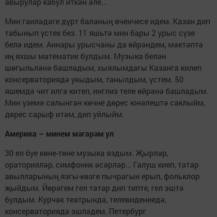
авырулар кабул иткән әле...
Мин гаиләдәге дүрт баланың өченчесе идем. Казан дип
табынып үстек без. 11 яшьтә мин бары 2 урыс сүзе
белә идем. Аннары урысчаны да өйрәндем, мәктәптә
иң яхшы математик булдым. Музыка белән
шөгыльләнә башладым, хыялымдагы Казанга килеп
консерваториядә укыдым, танылдым, үстем. 50
яшемдә чит илгә китеп, инглиз теле өйрәнә башладым.
Мин үземә салынган көчне дөрес юнәлештә саклыйм,
дөрес сарыф итәм, дип уйлыйм.
Америка – минем мәгарәм ул
30 ел буе көне-төне музыка яздым. Җырлар,
ораторияләр, симфоник әсәрләр... Галуш киеп, татар
авылларының язгы-көзге пычрагын ерып, фольклор
җыйдым. Йөрәгем гел татар дип типте, гел эштә
булдым. Курчак театрында, телевидениедә,
консерваториядә эшләдем. Петербург