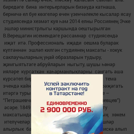
биредәге бина интерьерларын бизәүдә катнаша,
берничә ел буе көзгеләр өчен үзенчәлек­ле кысалар ясау
студиясендә хезмәт куя һәм 2014 елны Россиянең Эчке
эшләр министрлыгы каршында оештырылган
В.Верещагин исемендәге рәссамнар студиясендә
иҗат итә. Профессиональ иҗади оешма буларак
күптәннән эшләп килгән студиянең максаты - хокук
сак­лаучыларның уңай образларын тудыру,
җәмгыятьтәге абруйларын ныгыту, шушы һөнәр
ияләре күрсәткән каһарманлыкларны сәнгать аша
күрсәтеп бирү. Биредә бер елга якын шушы тема
эчендә кайнарга, тарихи чыганакларга мөрәҗәгать
итәргә туры килә. Бу эшнең иҗади нәтиҗәсе –
“Петрашевчыларны ату” (“Расстрел петрашевцев”)
әсәре. 1849 елны петрашевчыларны куркыту
максатында оештырылган хөкем карарының хөкем
ителүчеләр тарафыннан драматик кичерешләр
алырлык башкарылуын тагын бер тапкыр искә алып