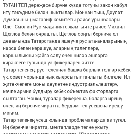
ТУГАН ТЕЛ дәрәҗәсе бирүне күздә тотучы закон кабул
итү тәкъдиме белән чыктылар. Моннан тыш, Дәүләт
Думасының мәгариф комитеты рәисе урынбасары
Олег Смолин Рус мәдәнияте җәмгыяте рәисе Михаил
Щеглов белән очрашты. Щеглов соңгы берничә ел
дәвамында Татарстанда яшәүче рус ата-аналарының
нәрсә белән көрәшүе, аларның таләпләре,
каршылыкны җайга салу өчен ниләр эшләргә
кирәклеге турында үз фикерләрен әйтте.
Татар теленең, рус теленнән башка барлык телләр кебек
үк, совет чорында нык кыерсытылганлыгы билгеле. Ил
җитәкчелеге моны дәүләтне индустриальләштерү,
көчле армия булдыру кебек объектив факторларга
сылтаган. Чөнки, түрәләр фикеренчә, боларга ирешү
өчен, иң беренче чиратта, бердәм тел үсешенә ирешү
мөһим.
Татар теленең үсеш юлында проблемалар да аз түгел.
Иң беренче чиратта, мәктәпләрдә телне укыту