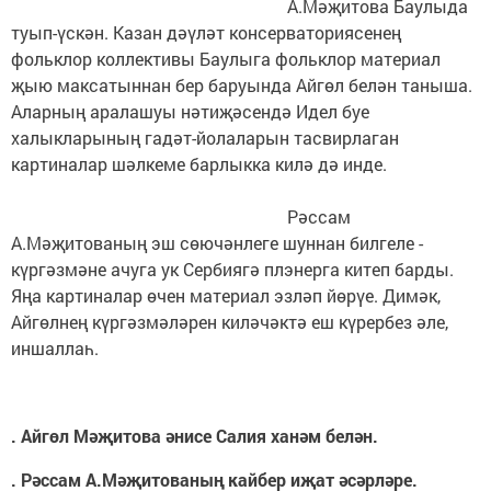
А.Мәҗитова Баулыда
туып-үскән. Казан дәүләт консерваториясенең
фольклор коллективы Баулыга фольклор материал
җыю максатыннан бер баруында Айгөл белән таныша.
Аларның аралашуы нәтиҗәсендә Идел буе
халыкларының гадәт-йолаларын тасвирлаган
картиналар шәлкеме барлыкка килә дә инде.
Рәссам
А.Мәҗитованың эш сөючәнлеге шуннан билгеле -
күргәзмәне ачуга ук Сербиягә плэнерга китеп барды.
Яңа картиналар өчен материал эзләп йөрүе. Димәк,
Айгөлнең күргәзмәләрен киләчәктә еш күрербез әле,
иншаллаһ.
. Айгөл Мәҗитова әнисе Салия ханәм белән.
. Рәссам А.Мәҗитованың кайбер иҗат әсәрләре.