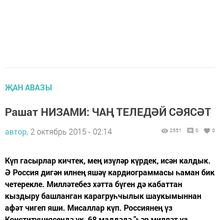
ҖАН АВАЗЫ
Рашат НИЗАМИ: ЧАҢ ТЕЛЕДӘЙ СӘЯСӘТ
автор,
2 октябрь 2015 - 02:14
2551
0
0
Күп гасырлар кичтек, мең изүләр күрдек, исән калдык.
Ә Россия дигән илнең яшәү кардиограммасы һаман бик
четерекле. Милләтебез хәтта бүген дә кабаттан
кыздыру башланган карагруһчылык шаукымыннан
афәт чигеп яши. Мисаллар күп. Россиянең үз
Конституциясендә үк, 68 маддәдә "һәр милләт үз