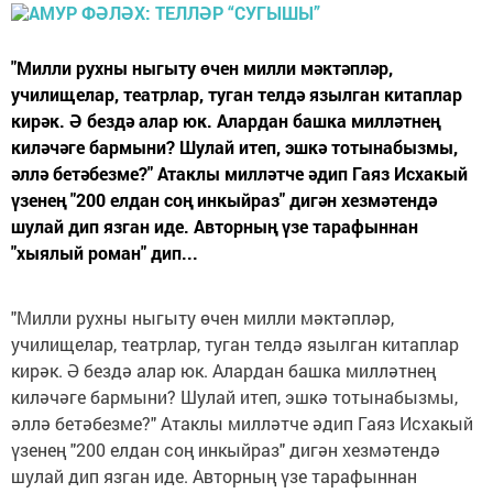
"Милли рухны ныгыту өчен милли мәктәпләр,
училищелар, театрлар, туган телдә язылган китаплар
кирәк. Ә бездә алар юк. Алардан башка милләтнең
киләчәге бармыни? Шулай итеп, эшкә тотынабызмы,
әллә бетәбезме?" Атаклы милләтче әдип Гаяз Исхакый
үзенең "200 елдан соң инкыйраз" дигән хезмәтендә
шулай дип язган иде. Авторның үзе тарафыннан
"хыялый роман" дип...
"Милли рухны ныгыту өчен милли мәктәпләр,
училищелар, театрлар, туган телдә язылган китаплар
кирәк. Ә бездә алар юк. Алардан башка милләтнең
киләчәге бармыни? Шулай итеп, эшкә тотынабызмы,
әллә бетәбезме?" Атаклы милләтче әдип Гаяз Исхакый
үзенең "200 елдан соң инкыйраз" дигән хезмәтендә
шулай дип язган иде. Авторның үзе тарафыннан