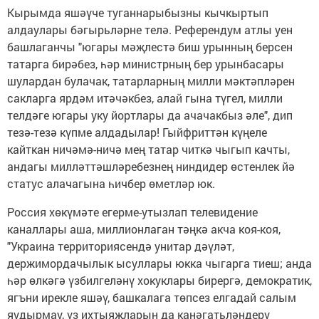
Кырымда яшәүче туганнарыбызны кычкыртып
алдаулары бәгырьләрне телә. Референдум атлы уен
башлаганчы "югары мәҗлестә биш урынның берсен
татарга бирәбез, һәр министрның бер урынбасары
шулардан булачак, татарларның милли мәктәпләрен
сакларга ярдәм итәчәкбез, алай гына түгел, милли
телдәге югары уку йортлары да ачачакбыз әле", дип
тезә-тезә күпме алдадылар! Гыйфриттән күңеле
кайткан ничәмә-ничә мең татар читкә чыгып качты,
андагы милләттәшләребезнең ниндидер өстенлек йә
статус алачагына һичбер өметләр юк.
Россия хөкүмәте егерме-утызлап телевидение
каналлары аша, миллионлаган тәңкә акча коя-коя,
"Украина территориясендә унитар дәүләт,
держимордачылык ысуллары юкка чыгарга тиеш; анда
һәр өлкәгә үзбилгеләнү хокуклары бирергә, демократик,
ягъни ирекле яшәү, башкалага төпсез елгадай салым
яудырмау, үз ихтыяҗларын да канәгатьләндерү