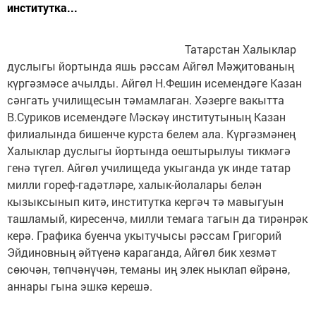
институтка...
Татарстан Халыклар
дуслыгы йортында яшь рәссам Айгөл Мәҗитованың
күргәзмәсе ачылды. Айгөл Н.Фешин исемендәге Казан
сәнгать училищесын тәмамлаган. Хәзерге вакытта
В.Суриков исемендәге Мәскәү институтының Казан
филиалында бишенче курста белем ала. Күргәзмәнең
Халыклар дуслыгы йортында оештырылуы тикмәгә
генә түгел. Айгөл училищеда укыганда ук инде татар
милли гореф-гадәтләре, халык-йолалары белән
кызыксынып китә, институтка кергәч тә мавыгуын
ташламый, киресенчә, милли темага тагын да тирәнрәк
керә. Графика буенча укытучысы рәссам Григорий
Эйдиновның әйтүенә караганда, Айгөл бик хезмәт
сөючән, төпчәнүчән, теманы иң элек ныклап өйрәнә,
аннары гына эшкә керешә.