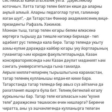
системасы канәгатьсезлек уята. "Дәреслекләр
коточкыч. Хәтта татар телен белгән кеше дә аларны
аңлый алмый. Аларны педагоглар түгел, галимнәр
язган шул", - ди Татарстан Фәннәр академиясенең вице-
президенты Рафаэль Хәкимов.
Моннан тыш, татар телен югары белем өлкәсенә
кертергә тырышу да тиешле нәтиҗә бирмәде - төп
әдәбият рус телендә кала бирә. Татар телендә укыту
азмы-күпме дәрәҗәдә кайбер югары уку йортларының
гуманитар һәм юридик факультетларында, Казан
консерваториясендә һәм Казан дәүләт мәдәният һәм
сәнгать университетында гына гамәлдә.
Аерым милләтчеләрнең тырышлыгына карамастан,
татар теленең кулланышы елдан-ел кими бара.
Татарстанда татар телендә бер авыз сүз әйтмичә дә
рәхәтләнеп яшәргә була бит. Телнең бөтенләй югалу
куркынычы бар. Татар теле югалмасын һәм "кухня
теле" дәрәҗәсенә төшмәсен өчен нишләргә? Беренче
чиратта, аны үз эшчәнлегендә кулланырга теләгән