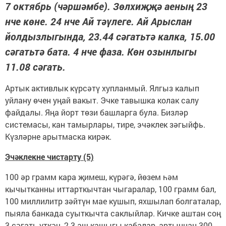
7 октябрь (чәршәмбе). Зөлхиҗҗә аеның 23
нче көне. 24 нче Ай тәүлеге. Ай Арыслан
йолдызлыгында, 23.44 сәгатьтә калка, 15.00
сәгатьтә бата. 4 нче фаза. Көн озынлыгы
11.08 сәгать.
Артык активлык күрсәтү хупланмый. Ялгыз калып
уйлану өчен уңай вакыт. Эчке тавышка колак салу
файдалы. Яңа йорт төзи башларга була. Бизләр
системасы, кан тамырлары, тире, эчәклек зәгыйфь.
Күзләрне арытмаска кирәк.
Эчәклекне чистарту (5)
100 әр грамм кара җимеш, күрәгә, йөзем һәм
кычытканны иттарткычтан чыгаралар, 100 грамм бал,
100 миллилитр зәйтүн мае кушып, яхшылап болгаталар,
пыяла банкада суыткычта саклыйлар. Кичке аштан соң
3 сәгать үткәч, 2-3 аш кашыгы кабалар, артыннан 300