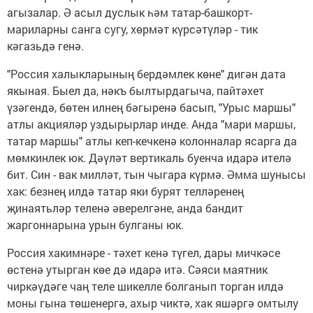
агызалар. Ә асыл дуслык һәм татар-башкорт-
мариларны санга сугу, хөрмәт күрсәтүләр - тик
кәгазьдә генә.
"Россия халыкларының бердәмлек көне" дигән дата
якыная. Быел да, нәкъ былтырдагыча, пайтәхет
үзәгендә, бөтен илнең бәгыренә басып, "Урыс маршы"
атлы акцияләр уздырырлар инде. Анда "мари маршы,
татар маршы" атлы кеп-кечкенә колонналар ясарга да
мөмкинлек юк. Дәүләт вертикаль буенча идарә ителә
бит. Син - вак милләт, тын чыгара күрмә. Әмма шунысы
хак: безнең илдә татар яки бурят телләренең
җинаятьләр теленә әверелгәне, анда бандит
жаргоннарына урын булганы юк.
Россия хакимнәре - тәхет кенә түгел, дары мичкәсе
өстенә утырган көе дә идарә итә. Сәяси маятник
чиркәүдәге чаң теле шикелле болганып торган илдә
моны гына төшенергә, ахыр чиктә, хак яшәргә омтылу