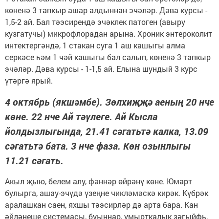
көненә 3 тапкыр ашар алдыннан эчәләр. Дәва курсы -
1,5-2 ай. Бал тәэсирендә эчәклек патоген (авыру
кузгатучы) микрофлорадан арына. Хроник энтероколит
интектергәндә, 1 стакан суга 1 аш кашыгы алма
серкәсе һәм 1 чәй кашыгы бал салып, көненә 3 тапкыр
эчәләр. Дәва курсы - 1-1,5 ай. Елына шундый 3 курс
үтәргә ярый.
4 октябрь (якшәмбе). Зөлхиҗҗә аеның 20 нче
көне. 22 нче Ай тәүлеге. Ай Кысла
йолдызлыгында, 21.41 сәгатьтә калка, 13.09
сәгатьтә бата. 3 нче фаза. Көн озынлыгы
11.21 сәгать.
Акыл җыю, белем алу, фәннәр өйрәнү көне. Юмарт
булырга, ашау-эчүдә үзеңне чикләмәскә кирәк. Күбрәк
аралашкан саен, яхшы тәэсирләр дә арта бара. Кан
әйләнеше системасы, буыннар, умырткалык зәгыйфь.