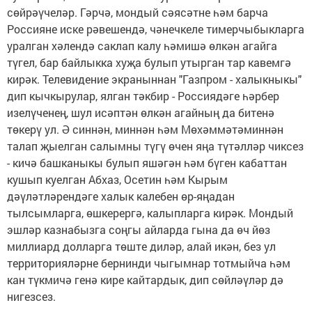
сөйрәүчеләр. Гәрчә, мондый сәясәтне һәм барча
Россияне иске рәвешендә, чәнечкеле тимерчыбыкларга
уралган хәлендә саклап калу һәмишә өлкән агайга
түгел, бар байлыкка хуҗа булып утырган тар кавемгә
кирәк. Телевидение экраныннан "Газпром - халыкныкы"
дип кычкырулар, ялган тәкбир - Россиядәге һәрбер
изелүченең, шул исәптән өлкән агайның да битенә
төкерү ул. Ә синнән, миннән һәм Мөхәммәтәминнән
талап җыелган салымны түгү өчен яңа түтәлләр чиксез
- кичә башканыкы булып яшәгән һәм бүген кабаттан
кушып куелган Абхаз, Осетин һәм Кырым
дәүләтләрендәге халык калебен өр-яңадан
тылсымларга, өшкерергә, калыпларга кирәк. Мондый
эшләр казнабызга соңгы айларда гына да өч йөз
миллиард долларга төште диләр, алай икән, без ул
территорияләрне бернинди чыгымнар тотмыйча һәм
кан түкмичә генә кире кайтардык, дип сөйләүләр дә
нигезсез.