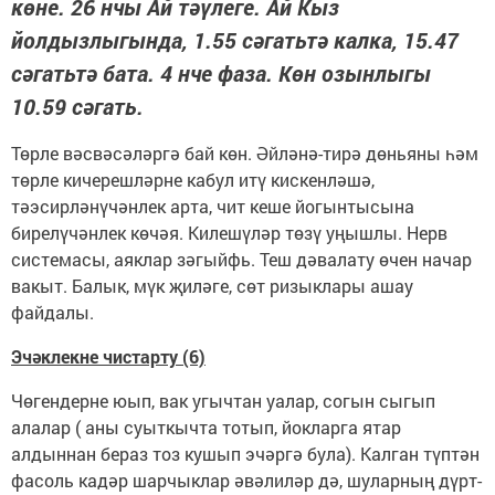
көне. 26 нчы Ай тәүлеге. Ай Кыз
йолдызлыгында, 1.55 сәгатьтә калка, 15.47
сәгатьтә бата. 4 нче фаза. Көн озынлыгы
10.59 сәгать.
Төрле вәсвәсәләргә бай көн. Әйләнә-тирә дөньяны һәм
төрле кичерешләрне кабул итү кискенләшә,
тәэсирләнүчәнлек арта, чит кеше йогынтысына
бирелүчәнлек көчәя. Килешүләр төзү уңышлы. Нерв
системасы, аяклар зәгыйфь. Теш дәвалату өчен начар
вакыт. Балык, мүк җиләге, сөт ризыклары ашау
файдалы.
Эчәклекне чистарту (6)
Чөгендерне юып, вак угычтан уалар, согын сыгып
алалар ( аны суыткычта тотып, йокларга ятар
алдыннан бераз тоз кушып эчәргә була). Калган түптән
фасоль кадәр шарчыклар әвәлиләр дә, шуларның дүрт-