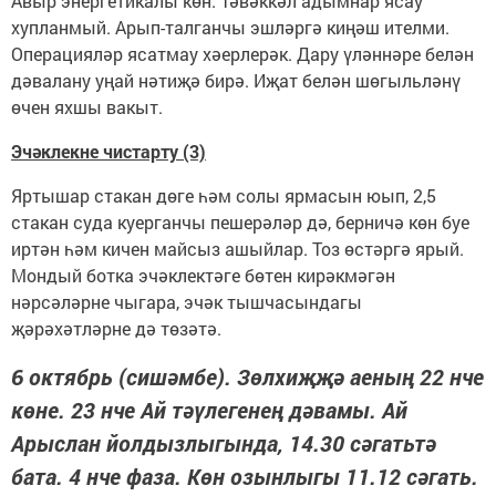
Авыр энергетикалы көн. Тәвәккәл адымнар ясау
хупланмый. Арып-талганчы эшләргә киңәш ителми.
Операцияләр ясатмау хәерлерәк. Дару үләннәре белән
дәвалану уңай нәтиҗә бирә. Иҗат белән шөгыльләнү
өчен яхшы вакыт.
Эчәклекне чистарту (3)
Яртышар стакан дөге һәм солы ярмасын юып, 2,5
стакан суда куерганчы пешерәләр дә, берничә көн буе
иртән һәм кичен майсыз ашыйлар. Тоз өстәргә ярый.
Мондый ботка эчәклектәге бөтен кирәкмәгән
нәрсәләрне чыгара, эчәк тышчасындагы
җәрәхәтләрне дә төзәтә.
6 октябрь (сишәмбе). Зөлхиҗҗә аеның 22 нче
көне. 23 нче Ай тәүлегенең дәвамы. Ай
Арыслан йолдызлыгында, 14.30 сәгатьтә
бата. 4 нче фаза. Көн озынлыгы 11.12 сәгать.