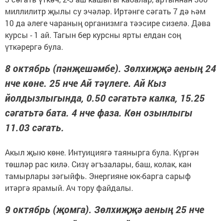
миллилитр җылы су эчәләр. Иртәнге сәгать 7 дә һәм
10 да әлеге чараның организмга тәэсире сизелә. Дәва
курсы - 1 ай. Тагын бер курсны ярты елдан соң
үткәрергә була.
8 октябрь (пәнҗешәмбе). Зөлхиҗҗә аеның 24
нче көне. 25 нче Ай тәүлеге. Ай Кыз
йолдызлыгында, 0.50 сәгатьтә калка, 15.25
сәгатьтә бата. 4 нче фаза. Көн озынлыгы
11.03 сәгать.
Акыл җыю көне. Интуициягә таянырга була. Күргән
төшләр рас килә. Сизү әгъзалары, баш, колак, кан
тамырлары зәгыйфь. Энергияне юк-барга сарыф
итәргә ярамый. Ач тору файдалы.
9 октябрь (җомга). Зөлхиҗҗә аеның 25 нче