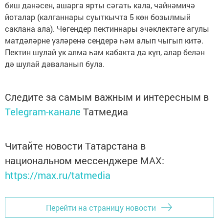
биш данәсен, ашарга ярты сәгать кала, чәйнәмичә
йоталар (калганнары суыткычта 5 көн бозылмый
саклана ала). Чөгендер пектиннары эчәклектәге агулы
матдәләрне үзләренә сеңдерә һәм алып чыгып китә.
Пектин шулай ук алма һәм кабакта да күп, алар белән
дә шулай дәваланып була.
Следите за самым важным и интересным в
Telegram-канале
Татмедиа
Читайте новости Татарстана в
национальном мессенджере MАХ:
https://max.ru/tatmedia
Перейти на страницу новости