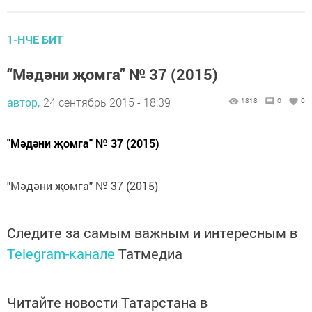
1-НЧЕ БИТ
“Мәдәни җомга” № 37 (2015)
автор,
24 сентябрь 2015 - 18:39
1818
0
0
"Мәдәни җомга" № 37 (2015)
"Мәдәни җомга" № 37 (2015)
Следите за самым важным и интересным в
Telegram-канале
Татмедиа
Читайте новости Татарстана в