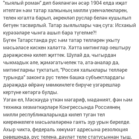
"хыялый роман" дип бәяләнгән әсәр 1904 елда иҗат
ителгән һәм татар халкының милли үзенчәлекләрен,
телен югалта барып, әкренләп руслар белән кушылып
бетүен тасвирлый. Татар зыялылары чаң суга: Исхакый
күрәзәләре чынга ашып бара түгелме?!
Бүген Татарстанда рус һәм татар телләрен укыту
мәcьәләсе кискен халәттә. Хәтта митинглар оештыру
дәрәҗәсенә килеп җиттек. Шулай да, чыгырдан
чыкмадык әле, җәмәгатьчелек тә, ата-аналар да,
митингларны туктатып, "Россия халыклары телләре
турында" законга рус телен башка субъектлардагы
дәрәҗәдә өйрәнү мөмкинлеге бирүче үзгәрешләр
кертүне көтәргә булды.
Узган ел, Мәскәүдә үткән мәгариф, мәдәният, фән һәм
техника хезмәткәрләре Конгрессында Россиянең
милли республикаларында килеп туган тел
киеренкелеге мәсьәләләренә гаять зур урын бирелде.
Ахыр чиктә, федераль хөкүмәт адресына резолюция
рәвешендә, рус теленә, дәүләт теле статусыннан тыш,