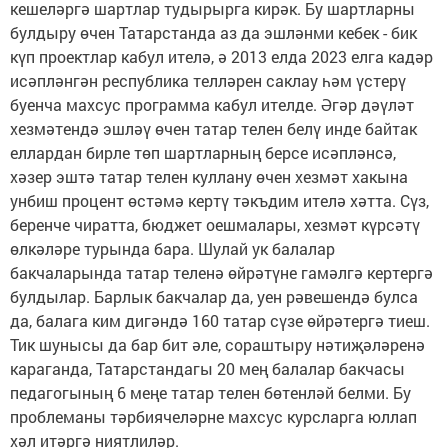
кешеләргә шартлар тудырырга кирәк. Бу шартларны
булдыру өчен Татарстанда аз да эшләнми кебек - бик
күп проектлар кабул ителә, ә 2013 елда 2023 елга кадәр
исәпләнгән республика телләрен саклау һәм үстерү
буенча махсус программа кабул ителде. Әгәр дәүләт
хезмәтендә эшләү өчен татар телен белү инде байтак
еллардан бирле төп шартларның берсе исәпләнсә,
хәзер эштә татар телен куллану өчен хезмәт хакына
унбиш процент өстәмә кертү тәкъдим ителә хәтта. Сүз,
беренче чиратта, бюджет оешмалары, хезмәт күрсәтү
өлкәләре турында бара. Шулай ук балалар
бакчаларында татар теленә өйрәтүне гамәлгә кертергә
булдылар. Барлык бакчалар да, уен рәвешендә булса
да, балага ким дигәндә 160 татар сүзе өйрәтергә тиеш.
Тик шунысы да бар бит әле, сораштыру нәтиҗәләренә
караганда, Татарстандагы 20 мең балалар бакчасы
педагогының 6 меңе татар телен бөтенләй белми. Бу
проблеманы тәрбиячеләрне махсус курсларга юллап
хәл итәргә ниятлиләр.