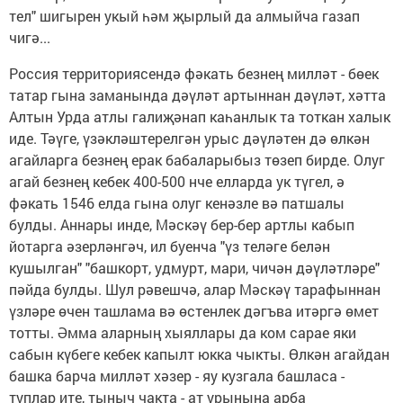
тел" шигырен укый һәм җырлый да алмыйча газап
чигә...
Россия территориясендә фәкать безнең милләт - бөек
татар гына заманында дәүләт артыннан дәүләт, хәтта
Алтын Урда атлы галиҗәнап каһанлык та тоткан халык
иде. Тәүге, үзәкләштерелгән урыс дәүләтен дә өлкән
агайларга безнең ерак бабаларыбыз төзеп бирде. Олуг
агай безнең кебек 400-500 нче елларда ук түгел, ә
фәкать 1546 елда гына олуг кенәзле вә патшалы
булды. Аннары инде, Мәскәү бер-бер артлы кабып
йотарга әзерләнгәч, ил буенча "үз теләге белән
кушылган" "башкорт, удмурт, мари, чичән дәүләтләре"
пәйда булды. Шул рәвешчә, алар Мәскәү тарафыннан
үзләре өчен ташлама вә өстенлек дәгъва итәргә өмет
тотты. Әмма аларның хыяллары да ком сарае яки
сабын күбеге кебек капылт юкка чыкты. Өлкән агайдан
башка барча милләт хәзер - яу кузгала башласа -
туплар ите, тыныч чакта - ат урынына арба