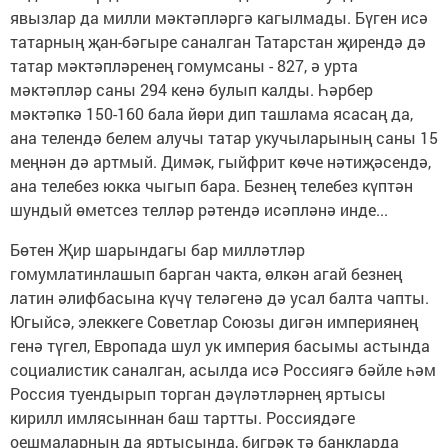
явызлар да милли мәктәпләргә кагылмады. Бүген исә
татарның җан-бәгыре саналган Татарстан җирендә дә
татар мәктәпләренең гомумсаны - 827, ә урта
мәктәпләр саны 294 кенә булып калды. Һәрбер
мәктәпкә 150-160 бала йөри дип ташлама ясасаң да,
ана телендә белем алучы татар укучыларының саны 15
меңнән дә артмый. Димәк, гыйфрит көче нәтиҗәсендә,
ана телебез юкка чыгып бара. Безнең телебез күптән
шундый өметсез телләр рәтендә исәпләнә инде...
Бөтен Җир шарындагы бар милләтләр
гомумлатинлашып барган чакта, өлкән агай безнең
латин әлифбасына күчү теләгенә дә усал балта чапты.
Югыйсә, элеккеге Советлар Союзы дигән империянең
генә түгел, Европада шул ук империя басымы астында
социалистик саналган, асылда исә Россиягә бәйле һәм
Россия туендырып торган дәүләтләрнең яртысы
кирилл имлясыннан баш тартты. Россиядәге
оешмаларның да яртысында, бигрәк тә банкларда