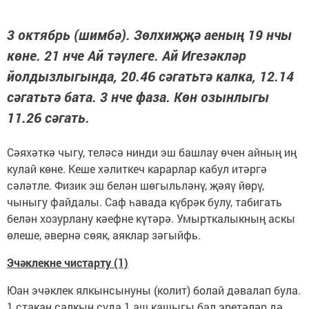
3 октябрь (шимбә). Зөлхиҗҗә аеның 19 нчы
көне. 21 нче Ай тәүлеге. Ай Игезәкләр
йолдызлыгында, 20.46 сәгатьтә калка, 12.14
сәгатьтә бата. 3 нче фаза. Көн озынлыгы
11.26 сәгать.
Сәяхәткә чыгу, теләсә нинди эш башлау өчен айның иң
кулай көне. Кеше хәлиткеч карарлар кабул итәргә
сәләтле. Физик эш белән шөгыльләнү, җәяү йөрү,
чыныгу файдалы. Саф һавада күбрәк булу, табигать
белән хозурлану кәефне күтәрә. Умырткалыкның аскы
өлеше, әвернә сөяк, аяклар зәгыйфь.
Эчәклекне чистарту (1)
Юан эчәклек ялкынсынуны (колит) болай дәвалап була.
1 стакан салкын суда 1 аш кашыгы бал эретәләр дә,