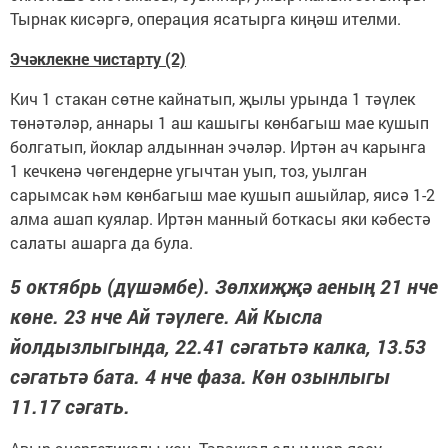
Тырнак кисәргә, операция ясатырга киңәш ителми.
Эчәклекне чистарту (2)
Кич 1 стакан сөтне кайнатып, җылы урында 1 тәүлек
төнәтәләр, аннары 1 аш кашыгы көнбагыш мае кушып
болгатып, йоклар алдыннан эчәләр. Иртән ач карынга
1 кечкенә чөгендерне угычтан уып, тоз, уылган
сарымсак һәм көнбагыш мае кушып ашыйлар, яисә 1-2
алма ашап куялар. Иртән манный боткасы яки кәбестә
салаты ашарга да була.
5 октябрь (дүшәмбе). Зөлхиҗҗә аеның 21 нче
көне. 23 нче Ай тәүлеге. Ай Кысла
йолдызлыгында, 22.41 сәгатьтә калка, 13.53
сәгатьтә бата. 4 нче фаза. Көн озынлыгы
11.17 сәгать.