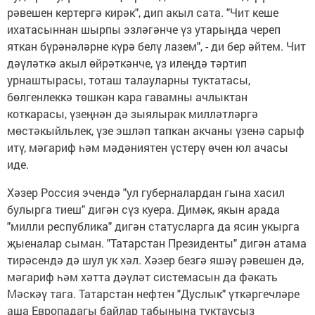
рәвешен кертергә кирәк", дип акыл сата. "Чит кеше
ихатасыннан шырпы эзләгәнче үз утарыңда череп
яткан бүрәнәләрне күрә белү лазем", - ди бер әйтем. Чит
дәүләткә акыл өйрәткәнче, үз илеңдә тәртип
урнаштырасы, тоташ талауларны туктатасы,
бөлгенлеккә төшкән кара гавамны ачлыктан
коткарасы, үзеңнән дә зыялырак милләтләргә
мөстәкыйльлек, үзе эшләп тапкан акчаны үзенә сарыф
итү, мәгариф һәм мәдәниятен үстерү өчен юл ачасы
иде.
Хәзер Россия эчендә "ул губерналардан гына хасил
булырга тиеш" дигән сүз куера. Димәк, якын арада
"милли республика" дигән статусларга да ясин укырга
җыеналар сыман. "Татарстан Президенты" дигән атама
тирәсендә дә шул ук хәл. Хәзер безгә яшәү рәвешен дә,
мәгариф һәм хәтта дәүләт системасын да фәкать
Мәскәү тага. Татарстан нефтен "Дуслык" үткәргечләре
аша Европадагы байлар табынына туктаусыз