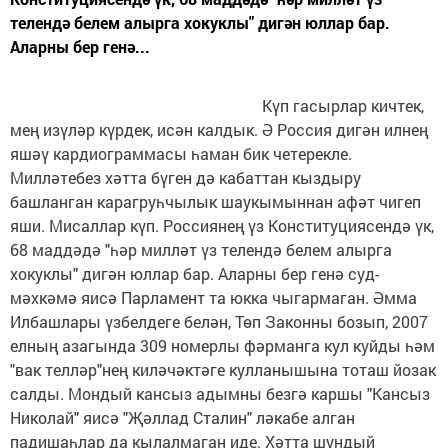
телендә белем алырга хокуклы" дигән юллар бар.
Аларны бер генә...
Күп гасырлар кичтек,
мең изүләр күрдек, исән калдык. Ә Россия дигән илнең
яшәү кардиограммасы һаман бик четерекле.
Милләтебез хәтта бүген дә кабаттан кыздыру
башланган карагруһчылык шаукымыннан афәт чигеп
яши. Мисаллар күп. Россиянең үз Конституциясендә үк,
68 маддәдә "һәр милләт үз телендә белем алырга
хокуклы" дигән юллар бар. Аларны бер генә суд-
мәхкәмә яисә Парламент та юкка чыгармаган. Әмма
Илбашлары үзбелдеге белән, Төп Законны бозып, 2007
елның азагында 309 номерлы фәрманга кул куйды һәм
"вак телләр"нең киләчәктәге кулланышына тоташ йозак
салды. Мондый кансыз адымны безгә каршы "Кансыз
Николай" яисә "Җәллад Сталин" ләкабе алган
падишаһлар да кылалмаган иде. Хәтта шундый