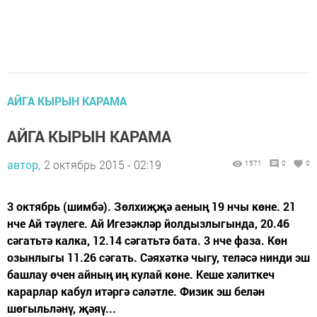
АЙГА КЫРЫН КАРАМА
АЙГА КЫРЫН КАРАМА
автор,
2 октябрь 2015 - 02:19
1571
0
0
3 октябрь (шимбә). Зөлхиҗҗә аеның 19 нчы көне. 21
нче Ай тәүлеге. Ай Игезәкләр йолдызлыгында, 20.46
сәгатьтә калка, 12.14 сәгатьтә бата. 3 нче фаза. Көн
озынлыгы 11.26 сәгать. Сәяхәткә чыгу, теләсә нинди эш
башлау өчен айның иң кулай көне. Кеше хәлиткеч
карарлар кабул итәргә сәләтле. Физик эш белән
шөгыльләнү, җәяү...