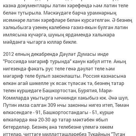
казна документлары латин хәрефендә һәм латин теле
белән тутырыла. Мәскәүдәге барча урамнарның
исемнәре латин хәрефләре белән күрсәтелгән. Ә безнең
халкыбызга үзенең калебенә газиз-якын булган латин
имлясына күчәргә, шуның ярдәмендә халыкара
мәйданга чыгарга юллар бикле.
2012 елның декабрендә Дәүләт Думасы инде
"Россиядә мәгариф турында" канун кабул итте. Аның
нигезендә фәкать рус теле генә дәүләт теле һәм
мәгариф теле булып законлашты. Россия казнасына
өлкән агай шикелле үк ясак түләсәк тә, безнең татар
телен күршедәге Башкортостан, Бурятия, Мари-
Комиларда укытырга һичнинди хакыбыз юк. Әнә шул,
Путин имза салган 309 нчы законны нигез итеп, Төмән
өлкәсендәге - 91, Башкортостандагы - 51, күрше
өлкәләрдә янә 20-30 ар татар мәктәбен ябып
бетерделәр. Безнең ана телебезне үлемгә хөкем
иттеләр, читтәге милләттәшләребез Тукайның "Туган