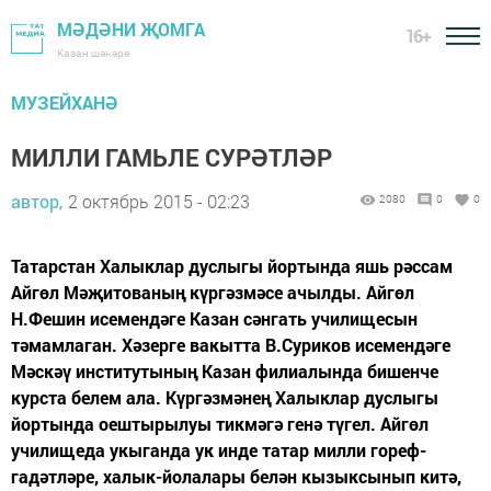
МӘДӘНИ ҖОМГА
16+
Казан шәһәре
МУЗЕЙХАНӘ
МИЛЛИ ГАМЬЛЕ СУРӘТЛӘР
автор,
2 октябрь 2015 - 02:23
2080
0
0
Татарстан Халыклар дуслыгы йортында яшь рәссам
Айгөл Мәҗитованың күргәзмәсе ачылды. Айгөл
Н.Фешин исемендәге Казан сәнгать училищесын
тәмамлаган. Хәзерге вакытта В.Суриков исемендәге
Мәскәү институтының Казан филиалында бишенче
курста белем ала. Күргәзмәнең Халыклар дуслыгы
йортында оештырылуы тикмәгә генә түгел. Айгөл
училищеда укыганда ук инде татар милли гореф-
гадәтләре, халык-йолалары белән кызыксынып китә,