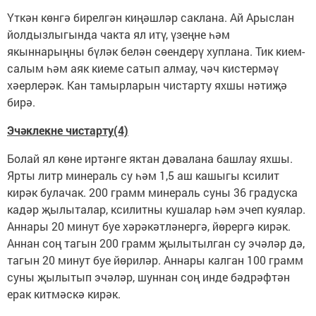
Үткән көнгә бирелгән киңәшләр саклана. Ай Арыслан
йолдызлыгында чакта ял итү, үзеңне һәм
якыннарыңны бүләк белән сөендерү хуплана. Тик кием-
салым һәм аяк киеме сатып алмау, чәч кистермәү
хәерлерәк. Кан тамырларын чистарту яхшы нәтиҗә
бирә.
Эчәклекне чистарту(4)
Болай ял көне иртәнге яктан дәвалана башлау яхшы.
Ярты литр минераль су һәм 1,5 аш кашыгы ксилит
кирәк булачак. 200 грамм минераль суны 36 градуска
кадәр җылыталар, ксилитны кушалар һәм эчеп куялар.
Аннары 20 минут буе хәрәкәтләнергә, йөрергә кирәк.
Аннан соң тагын 200 грамм җылытылган су эчәләр дә,
тагын 20 минут буе йөриләр. Аннары калган 100 грамм
суны җылытып эчәләр, шуннан соң инде бәдрәфтән
ерак китмәскә кирәк.