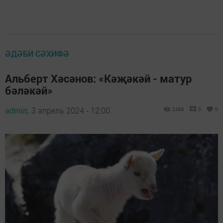
ӘДӘБИ СӘХИФӘ
Альберт Хәсәнов: «Кәҗәкәй - матур
бәләкәй»
admin,
3 апрель 2024 - 12:00
2496
0
0