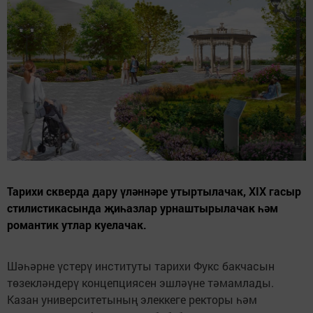
Тарихи скверда дару үләннәре утыртылачак, XIX гасыр
стилистикасында җиһазлар урнаштырылачак һәм
романтик утлар куелачак.
Шәһәрне үстерү институты тарихи Фукс бакчасын
төзекләндерү концепциясен эшләүне тәмамлады.
Казан университетының элеккеге ректоры һәм