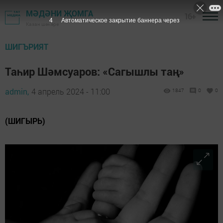
МӘДӘНИ ҖОМГА
16+
2
Автоматическое закрытие баннера через
Казан шәһәре
ШИГЪРИЯТ
Таһир Шәмсуаров: «Сагышлы таң»
admin,
4 апрель 2024 - 11:00
1847
0
0
(ШИГЫРЬ)