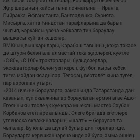
юк төсле. Алар бит өлгерләр, һәр җирдә беренчеләр.
Җир шарының кайсы гына почмагына – Иранга,
Гыйракка, Әфганстанга, Бангладешка, Сүриягә,
Мисырга, хәтта Һиндстан тарафларына да барып
чыгып, һәркайсы үзенә һәйкәлгә тиң бораулау
вышкасы куйган кешеләр.
ВМКның вышкарьлары, Карабаш тавының кәҗә тәкәсе
дә штурм белән ала алмастай текә җирләрен, куәтле
«С-80», «С-100» тракторлары, бульдозерлар,
экскаваторлар белән уеп кереп, футбол кыры кебек
тигез мәйдан ясадылар. Теләсәң, вертолёт кына түгел,
пар аэроплан утырт.
«2014 нче»не борауларга, заманында Татарстанда дан
казанып, күп скважиналар бораулаган әрмән агае Ашот
Егоянныкы төсле үк куе кара мыеклы мастер Сәүбән
Корбанов егетләре алынды. Әлеге бригада егетләре
угленоска скважиналарын, «шалт!» – бораулап та
чыгалар. Бу юлы да шулай булыр дип торалар иде.
Борауларга керешкәннәренә инде ай була, әмма эшнең