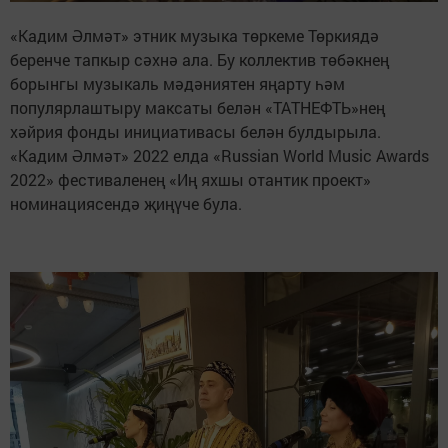
«Кадим Әлмәт» этник музыка төркеме Төркиядә
беренче тапкыр сәхнә ала. Бу коллектив төбәкнең
борынгы музыкаль мәдәниятен яңарту һәм
популярлаштыру максаты белән «ТАТНЕФТЬ»нең
хәйрия фонды инициативасы белән булдырыла.
«Кадим Әлмәт» 2022 елда «Russian World Music Awards
2022» фестиваленең «Иң яхшы oтантик проект»
номинациясендә җиңүче була.