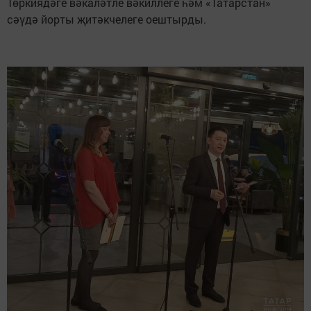
Төркиядәге вәкаләтле вәкиллеге һәм «Татарстан»
сәүдә йорты җитәкчелеге оештырды.