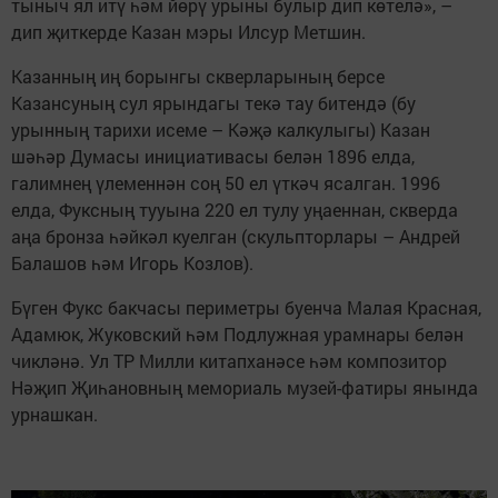
тыныч ял итү һәм йөрү урыны булыр дип көтелә», –
дип җиткерде Казан мэры Илсур Метшин.
Казанның иң борынгы скверларының берсе
Казансуның сул ярындагы текә тау битендә (бу
урынның тарихи исеме – Кәҗә калкулыгы) Казан
шәһәр Думасы инициативасы белән 1896 елда,
галимнең үлеменнән соң 50 ел үткәч ясалган. 1996
елда, Фуксның тууына 220 ел тулу уңаеннан, скверда
аңа бронза һәйкәл куелган (скульпторлары – Андрей
Балашов һәм Игорь Козлов).
Бүген Фукс бакчасы периметры буенча Малая Красная,
Адамюк, Жуковский һәм Подлужная урамнары белән
чикләнә. Ул ТР Милли китапханәсе һәм композитор
Нәҗип Җиһановның мемориаль музей-фатиры янында
урнашкан.