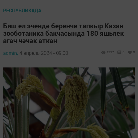
РЕСПУБЛИКАДА
Биш ел эчендә беренче тапкыр Казан
зооботаника бакчасында 180 яшьлек
агач чәчәк аткан
admin,
4 апрель 2024 - 09:00
1237
0
0