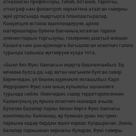
атказанган профессоры, табиб, ботаник, тарихчы,
этнограф һәм филантроп хөрмәтенә аталган скверны
җәй уртасында яңартырга планлаштыралар.
Концепция өстәмә яшелләндерүне, архив
материаллары буенча бакчаның югалган тарихи
элементларын торгызуны, гомеренең шактый өлешен
Казанга һәм шәһәрлеләргә багышлаган искиткеч галим
турында халыкка җиткерүне күздә тота.
«Быел без Фукс бакчасын яңарта башлаячакбыз. Бу,
кечкенә булса да, һәр яктан мәгънәле булган сквер.
Беренчедән, ул безнең күренекле якташыбыз Карл
Федорович Фукс һәм аның күпьяклы эшчәнлеге
турында сөйли. Икенчедән, сквер территориясеннән
Казансуның уң ярына искиткеч манзара ачыла.
Булачак балалар паркы белән бергә Фукс бакчасы
комплекслы бәйләнеш, яр буеннан урам экстрим-
паркына кадәр бердәм яшел каркас булдырачак. Әмма,
балалар паркыннан аермалы буларак, Фукс скверы