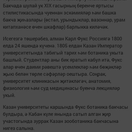
Бакчада шулай ук XIX гасырның беренче яртысы
стилистикасында чуеннан эскәмияләр һәм башка
бакча җиһазлары (өстәл, урындыклар, вазоннар, урам
китапханәсе өчен шкафлар) барлыкка киләчәк.
Исегезгә төшерәбез, алман Карл Фукс Россиягә 1800
елда 24 яшендә күченә. 1805 елдан Казан Император
университетында табигый тарих һәм ботаника укыта
башлый. Студентлар аны бик яратып кабул итә, Фукс
алар өчен даими рәвештә үсемлекләр һәм бөҗәкләр
җыю белән төрле сәфәрләр оештыра. Соңрак,
университет клиникасын җитәкләгәч, анатомия,
физиология һәм суд медицинасы буенча лекцияләр
укый.
Казан университеты каршында Фукс ботаника бакчасы
булдыра, ә Кабан күле янында сатып алган җир
участогында зуррак Казан зооботаника бакчасына
нигез салына.