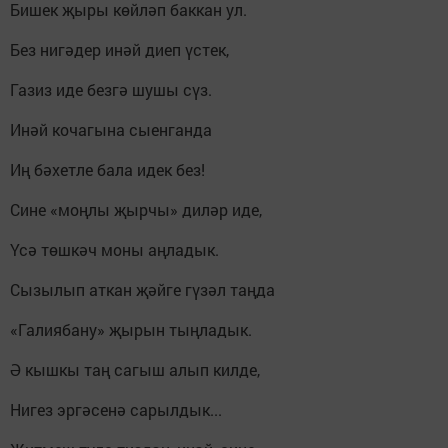
Бишек җыры көйләп баккан ул.
Без нигәдер инәй диеп үстек,
Газиз иде безгә шушы сүз.
Инәй кочагына сыенганда
Иң бәхетле бала идек без!
Сине «моңлы җырчы» диләр иде,
Үсә төшкәч моны аңладык.
Сызылып аткан җәйге гүзәл таңда
«Галиябану» җырын тыңладык.
Ә кышкы таң сагыш алып килде,
Нигез эргәсенә сарылдык...