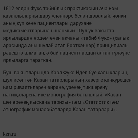
1812 елдан Фукс табиблык практикасын ача һәм
казанлыларны дару үләннәре белән дәвалый, чөнки
аның күп кенә пациентлары даруханә
медикаментларына ышанмый. Шул ук вакытта
ярлылардан ярдәм өчен акчаны «табиб Фукс» (халык
арасында аны шулай атап йөрткәннәр) принципиаль
рәвештә алмаган, ә бай пациентлардан алган түләүне
ярлыларга тараткан.
Буш вакытларында Карл Фукс Идел буе халыкларын,
шул исәптән Казан татарларының хәзерге көнкүрешен
һәм риваятьләрен өйрәнә, үзенең тикшеренү
нәтиҗәләренә ике монография багышлый: «Казан
шәһәренең кыскача тарихы» һәм «Статистик һәм
этнографик мөнәсәбәтләрдә Казан татарлары».
kzn.ru