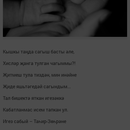
Кышкы таңда сагыш басты әле,
Хисләр җанга тулган чагыммы?!
Җитмеш тула тиздән, мин инәйне
Җиде яшьтәгедәй сагындым...
Тал бишектә яткан игезәккә
Кабатланмас исем тапкан ул.
Игез сабый – Таһир-Зөһрәне