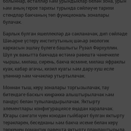
болыннар, өстәлләр һәм урындыклар белән зона, урын
һәм аның герое тарихы турында сөйләүче тарихи
стендлар бакчаның төп функциональ зоналары
булачак.
Барлык булган яшеллекләр дә сакланачак, дип сөйләде
Шәһәрне үстерү институтының шәһәр экологик
каркасын эшләү бүлеге башлыгы Рүзәл Фәрхуллин.
Шул ук вакытта бакчада өстәмә рәвештә чәнечкеле
чыршы, миләш, сирень, бакча ясмине, миләш яфраклы
куак, кабар агачы, кизил куагы һәм дару-хуш исле
үләннәр һәм чәчәкләр утыртылачак.
Моннан тыш, керү зоналары торгызылачак, тау
битендәге баскыч киңрәккә алыштырылачак һәм
пандус белән тулыландырылачак. Яктырту
элементлары конфигурациясе яңадан каралачак.
Югары сәнгати чуен коюдан гыйбарәт булган яктырту
терәкләрен, беседканы һәм бакча исеме белән керү
төркемен романтик рәвештә яктырту планлаштырыла.