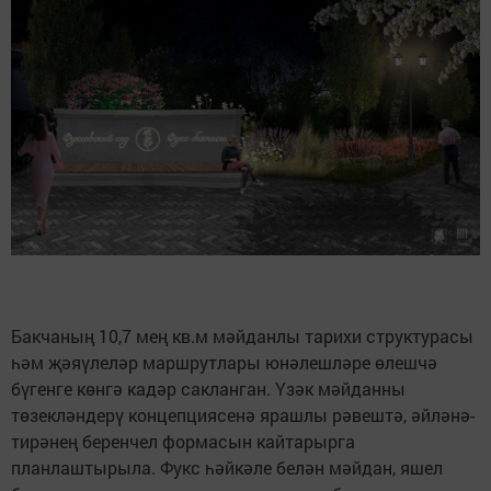
Бакчаның 10,7 мең кв.м мәйданлы тарихи структурасы
һәм җәяүлеләр маршрутлары юнәлешләре өлешчә
бүгенге көнгә кадәр сакланган. Үзәк мәйданны
төзекләндерү концепциясенә ярашлы рәвештә, әйләнә-
тирәнең беренчел формасын кайтарырга
планлаштырыла. Фукс һәйкәле белән мәйдан, яшел