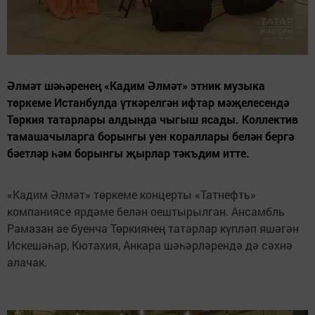
Әлмәт шәһәренең «Кадим Әлмәт» этник музыка
төркеме Истанбулда үткәрелгән ифтар мәҗелесендә
Төркия татарлары алдында чыгыш ясады. Коллектив
тамашачыларга борынгы уен кораллары белән бергә
бәетләр һәм борынгы җырлар тәкъдим итте.
«Кадим Әлмәт» төркеме концерты «Татнефть»
компаниясе ярдәме белән оештырылган. Ансамбль
Рамазан ае буенча Төркиянең татарлар күпләп яшәгән
Искешәһәр, Кютахия, Анкара шәһәрләрендә дә сәхнә
алачак.