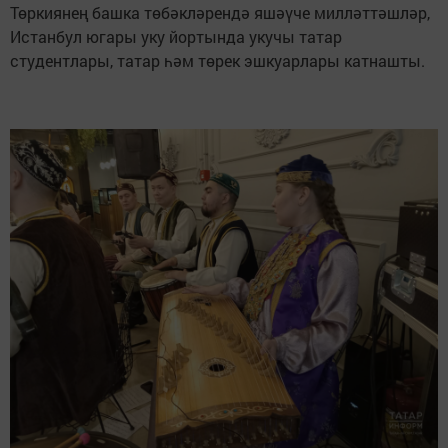
Төркиянең башка төбәкләрендә яшәүче милләттәшләр,
Истанбул югары уку йортында укучы татар
студентлары, татар һәм төрек эшкуарлары катнашты.