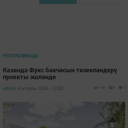
РЕСПУБЛИКАДА
Казанда Фукс бакчасын төзекләндерү
проекты эшләнде
admin,
4 апрель 2024 - 10:00
1331
0
0