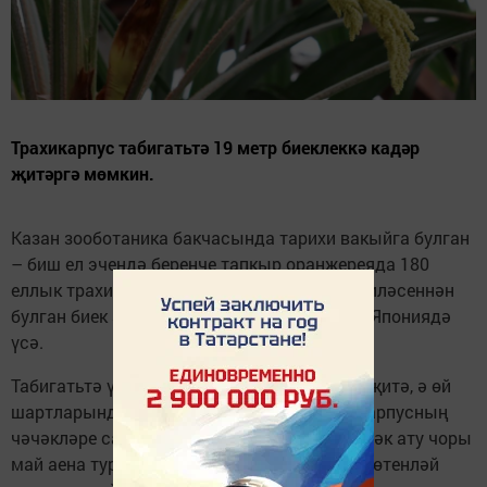
Трахикарпус табигатьтә 19 метр биеклеккә кадәр
җитәргә мөмкин.
Казан зооботаника бакчасында тарихи вакыйга булган
– биш ел эчендә беренче тапкыр оранжереяда 180
еллык трахикарпус чәчәк аткан. Пальма гаиләсеннән
булган биек агач Һималайда, Кытайда һәм Япониядә
үсә.
Табигатьтә үсемлекнең биеклеге 19 метрга җитә, ә өй
шартларында 2,5 метрга кадәр үсә. Трахикарпусның
чәчәкләре сары хуш исле була. Гадәттә чәчәк ату чоры
май аена туры килә, ә өй шартларында ул бөтенләй