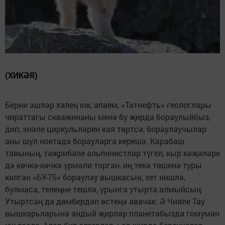
(ХИКӘЯ)
Берни эшләр хәлең юк, апаем, «Татнефть» геологлары
чираттагы скважинаны менә бу җирдә бораулыйбыз,
дип, энәле циркульләрен кая төртсә, бораулаучылар
аны шул ноктада борауларга керешә. Карабаш
тавының, тәҗрибәле альпинистлар түгел, кыр кәҗәләре
дә көчкә-көчкә үрмәли торган, иң текә төшенә туры
килгән «БУ-75» бораулау вышкасын, хет нишлә,
булмаса, телеңне тешлә, урынга утырта алмыйсың.
Утыртсаң да дөмбердәп өстеңә авачак. Ә Чияле Тау
вышкарьларына андый җирләр планетабызда гомумән