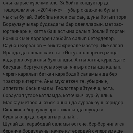
очы-кырые күренми әле. Забойга кондуктор да
төшерелмәгән. «2014 нче» – убыр скважина булып
чыкты бугай. Забойга нәрсә салсаң, шуны йотып тора.
Бораулаучылар будкадагы бар одеялларын, матрас-
юрганнарын, хәтта баш астына салып йоклый торган
йомшак мендәрләрен забойга салып бетерделәр.
Сәүбән Корбанов – бик тәҗрибәле мастер. Ике еллап
Иранда да эшләп кайтты. «Йоту» хәлләренең моңа
кадәр дә очраганы булгалады. Аптырагач, күршедәге
басудан, бертуктаусыз яуган яңгыр астында калып,
череп- каралып беткән карабодай саламын да бер
трактор китертте. Аны мүкләткәч тә, убырның
аппетиты басылмады. Геологлар әйтүенчә, аста,
бораулап үтәсе катламда, коточкыч зур бушлык.
Мәскәү метросы кебек, аннан да зуррак буш коридор.
Скважина бораулау практикасында шундый
бушлыклар да очраштыргалый...
Шулай да, карабодай саламы өстенә, бер-бер чиләген
берничә бораулаучы көчкә күтәрердәй суперизмә дә