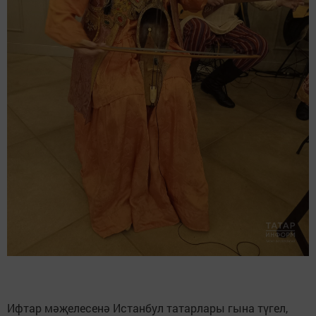
Ифтар мәҗелесенә Истанбул татарлары гына түгел,