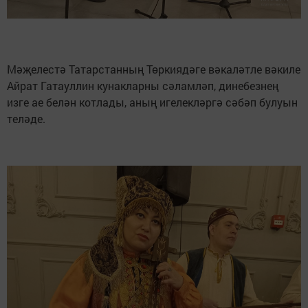
Мәҗелестә Татарстанның Төркиядәге вәкаләтле вәкиле
Айрат Гатауллин кунакларны сәламләп, динебезнең
изге ае белән котлады, аның игелекләргә сәбәп булуын
теләде.