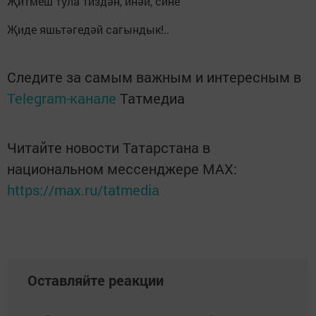
Җитмеш тула тиздән, инәй, сине
Җиде яшьтәгедәй сагындык!..
Следите за самым важным и интересным в
Telegram-канале
Татмедиа
Читайте новости Татарстана в
национальном мессенджере MАХ:
https://max.ru/tatmedia
Оставляйте реакции