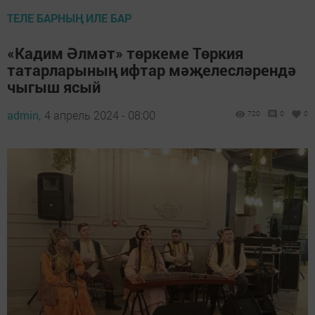
ТЕЛЕ БАРНЫҢ ИЛЕ БАР
«Кадим Әлмәт» төркеме Төркия
татарларының ифтар мәҗелесләрендә
чыгыш ясый
admin,
4 апрель 2024 - 08:00
720
0
0