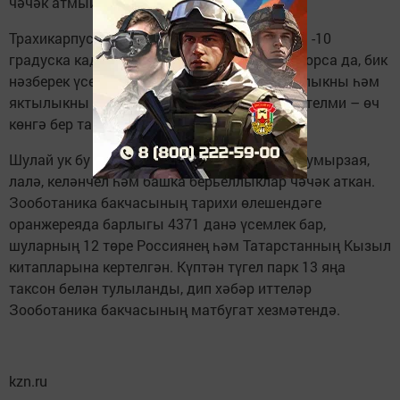
чәчәк атмый.
Трахикарпус, салкыннарга чыдамлыгы һәм -10
градуска кадәр түзә алуы белән аерылып торса да, бик
нәзберек үсемлек булып тора. Агач дымлылыкны һәм
яктылыкны аеруча ярата. Су артык таләп ителми – өч
көнгә бер тапкыр сипсәң дә ярый.
Шулай ук бу язда зооботаника бакчасында умырзая,
лалә, келәнчел һәм башка берьеллыклар чәчәк аткан.
Зооботаника бакчасының тарихи өлешендәге
оранжереяда барлыгы 4371 данә үсемлек бар,
шуларның 12 төре Россиянең һәм Татарстанның Кызыл
китапларына кертелгән. Күптән түгел парк 13 яңа
таксон белән тулыланды, дип хәбәр иттеләр
Зооботаника бакчасының матбугат хезмәтендә.
kzn.ru