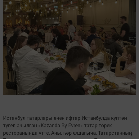
Истанбул татарлары өчен ифтар Истанбулда күптән
түгел ачылган «Kazanda By Evren» татар-төрек
ресторанында үтте. Аны, һәр елдагыча, Татарстанның