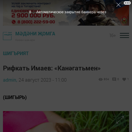
6
Автоматическое закрытие баннера через
МӘДӘНИ ҖОМГА
16+
Казан шәһәре
ШИГЪРИЯТ
Рифкать Имаев: «Канәгатьмен»
admin,
24 август 2023 - 11:00
804
0
1
(ШИГЫРЬ)