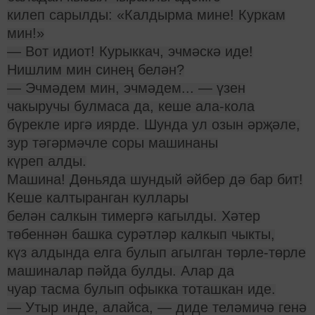
килеп сарылды: «Калдырма мине! Куркам
мин!»
— Вот идиот! Курыккач, эчмәскә иде!
Нишлим мин синең белән?
— Эчмәдем мин, эчмәдем... — үзен
чакыручы булмаса да, кеше ала-кола
бүрекле иргә иярде. Шунда ул озын әрҗәле,
зур тәгәрмәчле соры машинаны
күреп алды.
Машина! Дөньяда шундый әйбер дә бар бит!
Кеше калтыранган куллары
белән салкын тимергә кагылды. Хәтер
төбеннән башка сурәтләр калкып чыкты,
күз алдында елга булып агылган төрле-төрле
машиналар пәйда булды. Алар да
чуар тасма булып офыкка тоташкан иде.
— Утыр инде, алайса, — диде теләмичә генә