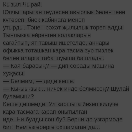
Кызыл Чырай.
Юлчы, арыган гәүдәсен авырлык белән генә
күтәреп, биек кабинага менеп
утырды. Тәнен рәхәт җылылык төреп алды.
Тынлыкка өйрәнгән колакларын
сагайтып, ят тавыш ишетелде, аннары
офыкка тоташкан кара тасма зур тизлек
белән аларга таба шуыша башлады.
— Кая барасың? — дип сорады машина
хуҗасы.
— Белмим, — диде кеше.
— Кы-ыы-зык... ничек инде белмисең? Шулай
буламыни?
Кеше дәшмәде. Ул каршыга йөзеп килүче
кара тасмага карап онытылган
иде. Ни булды соң бу? Берни дә үзгәрмәде
бит! Һәм үзгәрергә охшамаган да...