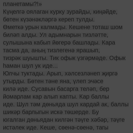
планетамы?!»
Күңелгә оялаган курку зурайды, киңәйде,
бөтен күзәнәкләргә кереп тулды.
Өметкә урын калмады. Кешене тоташ шом
биләп алды. Ул адымнарын тизләтте,
сулышына кабып йөгерә башлады. Кара
тасма да, аның тизлегенә ярашып,
тизрәк шуышты. Тик офык үзгәрмәде. Офык
һаман шул ук иде...
Юлчы туктады. Арып, хәлсезләнеп җиргә
утырды. Бөтен тәне яна, үлеп эчәсе
килә иде. Сусавын басарга теләп, бер
йомарлам кар алып капты. Кар баллы
иде. Шул тәм дөньяда шул кардай ак, баллы
шикәр барлыгын искә төшерде. Бу
югалган дөньядан килгән тәүге хәбәр, тәүге
истәлек иде. Кеше, сөенә-сөенә, тагы