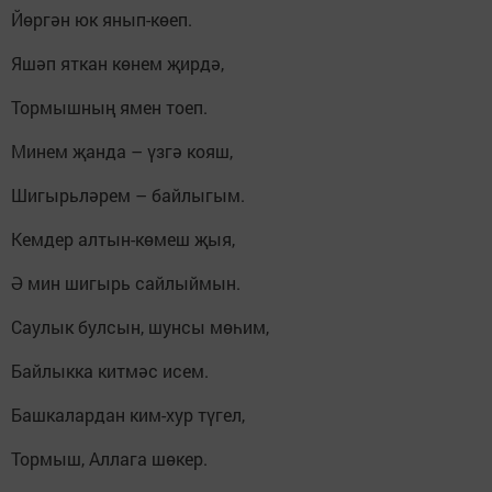
Йөргән юк янып-көеп.
Яшәп яткан көнем җирдә,
Тормышның ямен тоеп.
Минем җанда – үзгә кояш,
Шигырьләрем – байлыгым.
Кемдер алтын-көмеш җыя,
Ә мин шигырь сайлыймын.
Саулык булсын, шунсы мөһим,
Байлыкка китмәс исем.
Башкалардан ким-хур түгел,
Тормыш, Аллага шөкер.