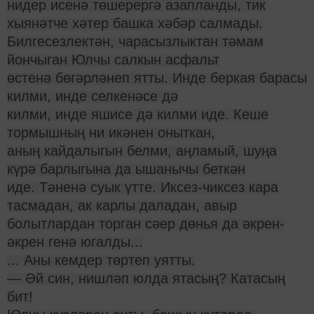
нидер исенә төшерергә азапланды, тик
хыянәтче хәтер башка хәбәр салмады.
Билгесезлектән, чарасызлыктан тәмам
йончыган Юлчы салкын асфальт
өстенә бөгәрләнеп ятты. Инде беркая барасы
килми, инде селкенәсе дә
килми, инде яшисе дә килми иде. Кеше
тормышның ни икәнен оныткан,
аның кайдалыгын белми, аңламый, шуңа
күрә барлыгына да ышанычы беткән
иде. Тәненә суык үтте. Иксез-чиксез кара
тасмадан, ак карлы даладан, авыр
болытлардан торган сәер дөнья да әкрен-
әкрен генә югалды...
... Аны кемдер төртеп уятты.
— Әй син, нишләп юлда ятасың? Катасың
бит!