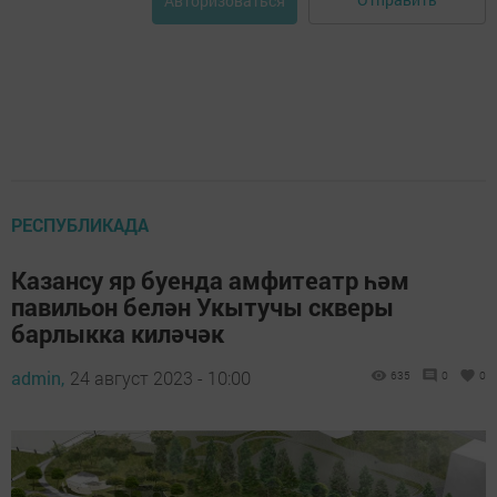
Авторизоваться
РЕСПУБЛИКАДА
Казансу яр буенда амфитеатр һәм
павильон белән Укытучы скверы
барлыкка киләчәк
admin,
24 август 2023 - 10:00
635
0
0