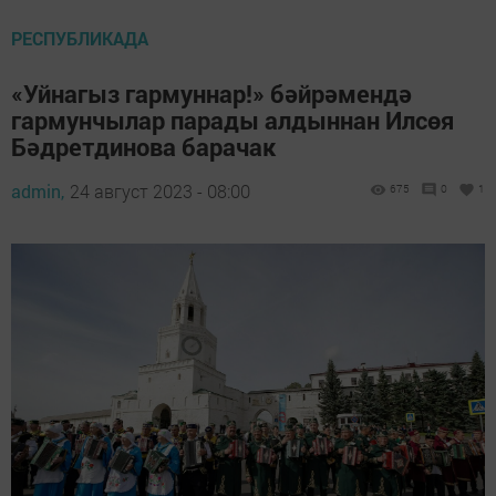
РЕСПУБЛИКАДА
«Уйнагыз гармуннар!» бәйрәмендә
гармунчылар парады алдыннан Илсөя
Бәдретдинова барачак
admin,
24 август 2023 - 08:00
675
0
1