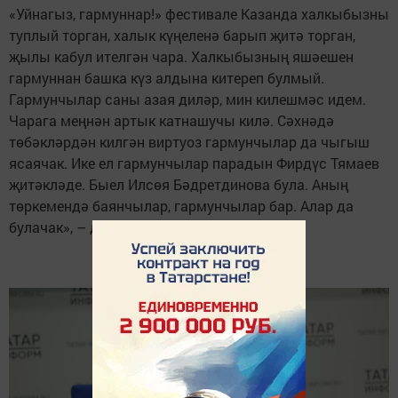
«Уйнагыз, гармуннар!» фестивале Казанда халкыбызны
туплый торган, халык күңеленә барып җитә торган,
җылы кабул ителгән чара. Халкыбызның яшәешен
гармуннан башка күз алдына китереп булмый.
Гармунчылар саны азая диләр, мин килешмәс идем.
Чарага меңнән артык катнашучы килә. Сәхнәдә
төбәкләрдән килгән виртуоз гармунчылар да чыгыш
ясаячак. Ике ел гармунчылар парадын Фирдүс Тямаев
җитәкләде. Быел Илсөя Бәдретдинова була. Аның
төркемендә баянчылар, гармунчылар бар. Алар да
булачак», – диде ул.