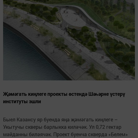
Җәмәгать киңлеге проекты өстендә Шәһәрне үстерү
институты эшли
Быел Казансу яр буенда яңа җәмәгать киңлеге –
Укытучы скверы барлыкка киләчәк. Ул 0,72 гектар
мәйданны биләячәк. Проект буенча скверда «Белем»