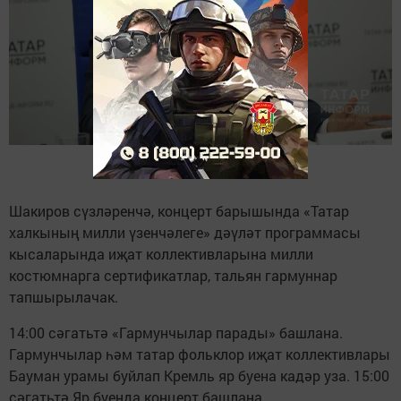
Шакиров сүзләренчә, концерт барышында «Татар
халкының милли үзенчәлеге» дәүләт программасы
кысаларында иҗат коллективларына милли
костюмнарга сертификатлар, тальян гармуннар
тапшырылачак.
14:00 сәгатьтә «Гармунчылар парады» башлана.
Гармунчылар һәм татар фольклор иҗат коллективлары
Бауман урамы буйлап Кремль яр буена кадәр уза. 15:00
сәгатьтә Яр буенда концерт башлана.