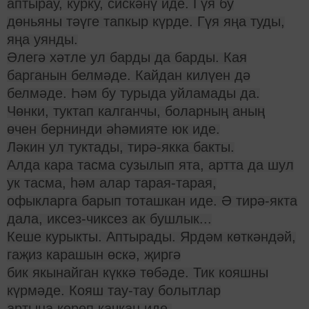
аптырау, курку, сискәнү иде. Гүя бу
дөньяны тәүге тапкыр күрде. Гүя яңа туды,
яңа уянды.
Әлегә хәтле ул барды да барды. Кая
барганын белмәде. Кайдан килүен дә
белмәде. Һәм бу турыда уйламады да.
Чөнки, туктап калганчы, боларның аның
өчен бернинди әһәмияте юк иде.
Ләкин ул туктады, тирә-якка бакты.
Алда кара тасма сузылып ята, артта да шул
ук тасма, һәм алар тарая-тарая,
офыкларга барып тоташкан иде. Ә тирә-якта
дала, иксез-чиксез ак бушлык...
Кеше курыкты. Аптырады. Ярдәм көткәндәй,
гаҗиз карашын өскә, җиргә
бик якынайган күккә төбәде. Тик кояшны
күрмәде. Кояш тау-тау болытлар
артына кереп качкан иде.