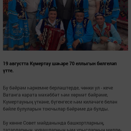
19 августта Күмертау шәһәре 70 еллыгын билгеләп
үтте.
Бу бәйрәм һәркемне берләштерде, чөнки ул - кече
Ватанга карата мәхәббәт һәм хөрмәт бәйрәме,
Күмертауның үткәне, бүгенгесе һәм киләчәге белән
бәйле булуларын тоючылар бәйрәме дә булды.
Бу көнне Совет мәйданында башкортларның,
татарларның, чувашларның һәм урысларның милли-