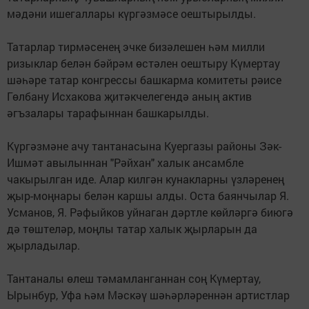
мәдәни ишегаллары күргәзмәсе оештырылды.
Татарлар тирмәсенең эчке бизәлешен һәм милли
ризыклар белән бәйрәм өстәлен оештыру Күмертау
шәһәре татар конгрессы башкарма комитеты рәисе
Гөлбану Исхакова җитәкчелегендә аның актив
әгъзалары тарафыннан башкарылды.
Күргәзмәне ачу тантанасына Куергазы районы Зәк-
Ишмәт авылыннан "Рәйхан" халык ансамбле
чакырылган иде. Алар килгән кунакларны үзләренең
җыр-моңнары белән каршы алды. Оста баянчылар Я.
Усманов, Я. Рәфыйков уйнаган дәртле көйләргә биюгә
дә төштеләр, моңлы татар халык җырларын да
җырладылар.
Тантаналы өлеш тәмамланганнан соң Күмертау,
Ырынбур, Уфа һәм Мәскәү шәһәрләреннән артистлар