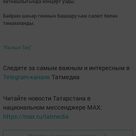
катнашлыгында концерт узды.
Бәйрәм шәһәр гимнын башкару һәм салют белән
тәмамланды.
"Кызыл Таң"
Следите за самым важным и интересным в
Telegram-канале
Татмедиа
Читайте новости Татарстана в
национальном мессенджере MАХ:
https://max.ru/tatmedia