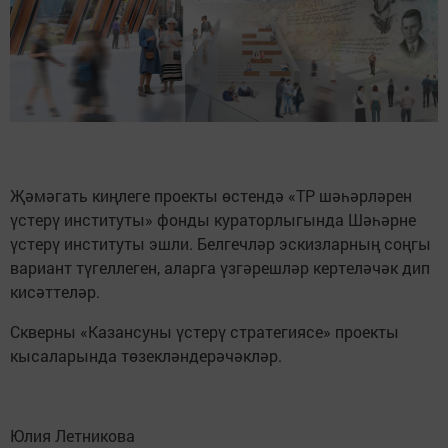
Җәмәгать киңлеге проекты өстендә «ТР шәһәрләрен
үстерү институты» фонды кураторлыгында Шәһәрне
үстерү институты эшли. Белгечләр эскизларның соңгы
вариант түгеллеген, аларга үзгәрешләр кертеләчәк дип
кисәттеләр.
Скверны «Казансуны үстерү стратегиясе» проекты
кысаларында төзекләндерәчәкләр.
Юлия Летникова