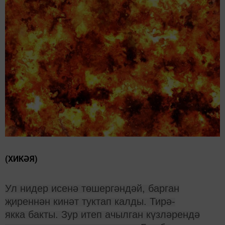
(ХИКӘЯ)
Ул нидер исенә төшергәндәй, барган
җиреннән кинәт туктап калды. Тирә-
якка бакты. Зур итеп ачылган күзләрендә