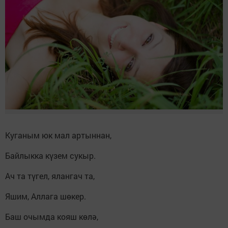
Куганым юк мал артыннан,
Байлыкка күзем сукыр.
Ач та түгел, ялангач та,
Яшим, Аллага шөкер.
Баш очымда кояш көлә,