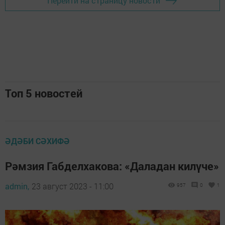
Перейти на страницу новости
Топ 5 новостей
ӘДӘБИ СӘХИФӘ
Рәмзия Габделхакова: «Даладан килүче»
admin,
23 август 2023 - 11:00
957
0
1