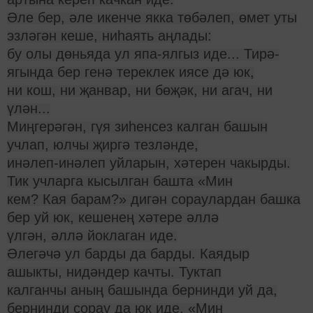
Әле бер, әле икенче якка төбәлеп, өмет уты
эзләгән кеше, ниһаять аңлады:
бу олы дөньяда ул япа-ялгыз иде... Тирә-
ягында бер генә тереклек иясе дә юк,
ни кош, ни җанвар, ни бөҗәк, ни агач, ни
үлән...
Миңгерәгән, гүя зиһенсез калган башын
учлап, юлчы җиргә тезләнде,
инәлеп-инәлеп уйларын, хәтерен чакырды.
Тик учларга кысылган башта «Мин
кем? Кая барам?» дигән сораулардан башка
бер уй юк, кешенең хәтере әллә
үлгән, әллә йоклаган иде.
Әлегәчә ул барды да барды. Каядыр
ашыкты, нидәндер качты. Туктап
калганчы аның башында бернинди уй да,
бернинди сорау да юк иде. «Мин