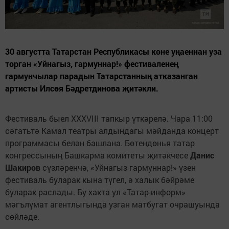
30 августта Татарстан Республикасы көне уңаеннан уза
торган «Уйнагыз, гармуннар!» фестиваленең
гармунчылар парадын Татарстанның атказанган
артисты Илсөя Бәдретдинова җитәкли.
Фестиваль быел XXXVIII тапкыр үткәрелә. Чара 11:00
сәгатьтә Камал театры алдындагы мәйданда концерт
программасы белән башлана. Бөтендөнья татар
конгрессының Башкарма комитеты җитәкчесе
Данис
Шакиров
сүзләренчә, «Уйнагыз гармуннар!» үзен
фестиваль буларак кына түгел, ә халык бәйрәме
буларак раслады. Бу хакта ул «Татар-информ»
мәгълүмат агентлыгында узган матбугат очрашуында
сөйләде.