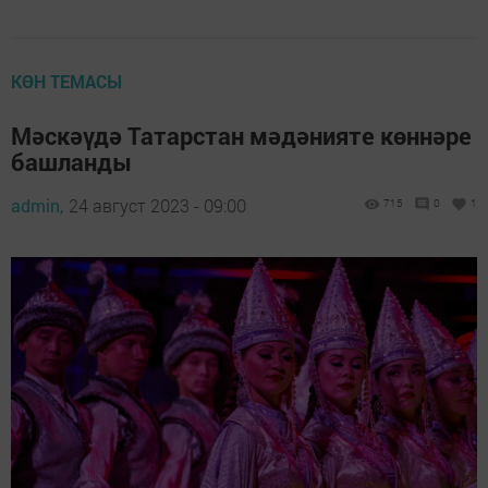
КӨН ТЕМАСЫ
Мәскәүдә Татарстан мәдәнияте көннәре
башланды
admin,
24 август 2023 - 09:00
715
0
1