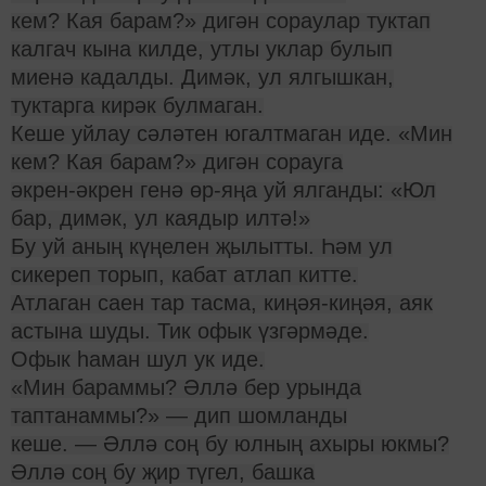
кем? Кая барам?» дигән сораулар туктап
калгач кына килде, утлы уклар булып
миенә кадалды. Димәк, ул ялгышкан,
туктарга кирәк булмаган.
Кеше уйлау сәләтен югалтмаган иде. «Мин
кем? Кая барам?» дигән сорауга
әкрен-әкрен генә өр-яңа уй ялганды: «Юл
бар, димәк, ул каядыр илтә!»
Бу уй аның күңелен җылытты. Һәм ул
сикереп торып, кабат атлап китте.
Атлаган саен тар тасма, киңәя-киңәя, аяк
астына шуды. Тик офык үзгәрмәде.
Офык һаман шул ук иде.
«Мин бараммы? Әллә бер урында
таптанаммы?» — дип шомланды
кеше. — Әллә соң бу юлның ахыры юкмы?
Әллә соң бу җир түгел, башка