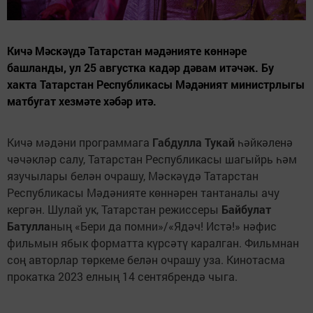
Кичә Мәскәүдә Татарстан мәдәнияте көннәре
башланды, ул 25 августка кадәр дәвам итәчәк. Бу
хакта Татарстан Республикасы Мәдәният министрлыгы
матбугат хезмәте хәбәр итә.
Кичә мәдәни программага
Габдулла Тукай
һәйкәленә
чәчәкләр салу, Татарстан Республикасы шагыйрь һәм
язучылары белән очрашу, Мәскәүдә Татарстан
Республикасы Мәдәнияте көннәрен тантаналы ачу
кергән. Шулай ук, Татарстан режиссеры
Байбулат
Батулла
ның «Бери да помни»/«Ядәч! Истә!» нәфис
фильмын ябык форматта күрсәтү каралган. Фильмнан
соң авторлар төркеме белән очрашу уза. Кинотасма
прокатка 2023 елның 14 сентябрендә чыга.