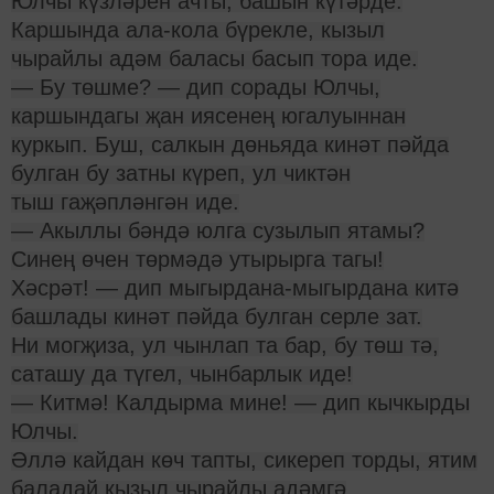
Юлчы күзләрен ачты, башын күтәрде.
Каршында ала-кола бүрекле, кызыл
чырайлы адәм баласы басып тора иде.
— Бу төшме? — дип сорады Юлчы,
каршындагы җан иясенең югалуыннан
куркып. Буш, салкын дөньяда кинәт пәйда
булган бу затны күреп, ул чиктән
тыш гаҗәпләнгән иде.
— Акыллы бәндә юлга сузылып ятамы?
Синең өчен төрмәдә утырырга тагы!
Хәсрәт! — дип мыгырдана-мыгырдана китә
башлады кинәт пәйда булган серле зат.
Ни могҗиза, ул чынлап та бар, бу төш тә,
саташу да түгел, чынбарлык иде!
— Китмә! Калдырма мине! — дип кычкырды
Юлчы.
Әллә кайдан көч тапты, сикереп торды, ятим
баладай кызыл чырайлы адәмгә