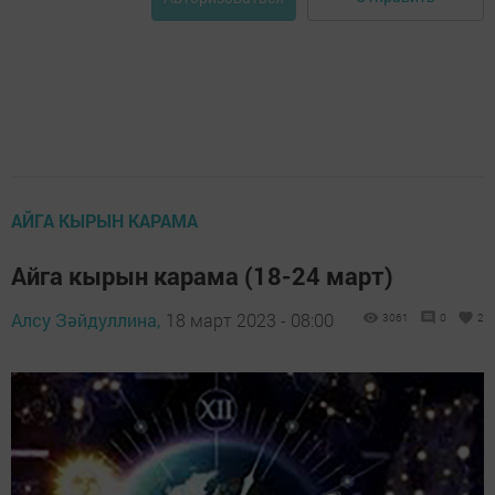
АЙГА КЫРЫН КАРАМА
Айга кырын карама (18-24 март)
Алсу Зәйдуллина,
18 март 2023 - 08:00
3061
0
2