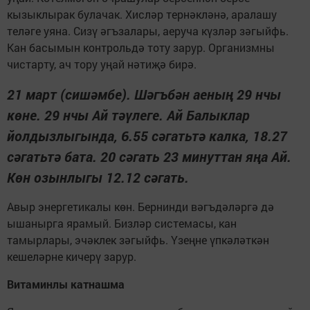
кызыклырак булачак. Хисләр тернәкләнә, аралашу
теләге уяна. Сизү әгъзалары, аеруча күзләр зәгыйфь.
Кан басымын контрольдә тоту зарур. Организмны
чистарту, ач тору уңай нәтиҗә бирә.
21 март (сишәмбе). Шәгъбән аеның 29 нчы
көне. 29 нчы Ай тәүлеге. Ай Балыклар
йолдызлыгында, 6.55 сәгатьтә калка, 18.27
сәгатьтә бата. 20 сәгать 23 минуттан яңа Ай.
Көн озынлыгы 12.12 сәгать.
Авыр энергетикалы көн. Бернинди вәгъдәләргә дә
ышанырга ярамый. Бизләр системасы, кан
тамырлары, эчәклек зәгыйфь. Үзеңне үпкәләткән
кешеләрне кичерү зарур.
Витаминлы катнашма