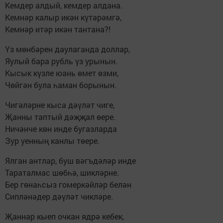
Кемдер алдый, кемдер алдана.
Кемнәр калыр икән күтәрәмгә,
Кемнәр итәр икән тантана?!
Үз мөнбәрен даулаганда доллар,
Яулый бара рубль үз урынын.
Кысык күзле юань өмет өзми,
Чөйгән була һаман борынын.
Чигәләрне кыса дәүләт чиге,
Җанны таптый дәҗҗал өере.
Ничәнче көн инде бугазларда
Зур уенның канлы төере.
Ялган антлар, буш вәгъдәләр инде
Тараталмас шөбһә, шикләрне.
Бер гөнаһсыз гомеркәйләр белән
Сипләнәдер дәүләт чикләре.
Җаннар кыеп очкан ядрә кебек,