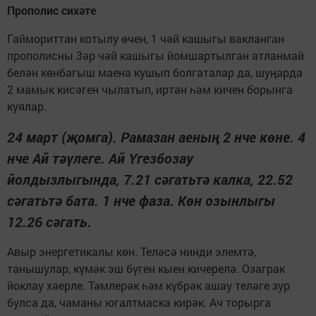
Прополис сихәте
Гаймориттан котылу өчен, 1 чәй кашыгы вакланган
прополисны 3әр чәй кашыгы йомшартылган атланмай
белән көнбагыш маена кушып болгаталар да, шуңарда
2 мамык кисәген чылатып, иртән һәм кичен борынга
куялар.
24 март (җомга). Рамазан аеның 2 нче көне. 4
нче Ай тәүлеге. Ай Үгезбозау
йолдызлыгында, 7.21 сәгатьтә калка, 22.52
сәгатьтә бата. 1 нче фаза. Көн озынлыгы
12.26 сәгать.
Авыр энергетикалы көн. Теләсә нинди элемтә,
танышулар, күмәк эш бүген кыен кичерелә. Озаграк
йоклау хәерле. Тәмлерәк һәм күбрәк ашау теләге зур
булса да, чаманы югалтмаска кирәк. Ач торырга