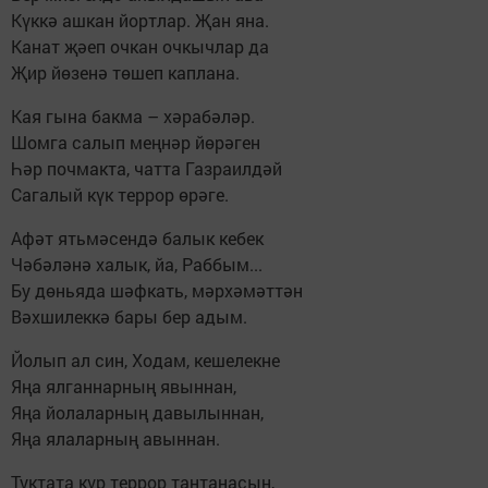
Күккә ашкан йортлар. Җан яна.
Канат җәеп очкан очкычлар да
Җир йөзенә төшеп каплана.
Кая гына бакма – хәрабәләр.
Шомга салып меңнәр йөрәген
Һәр почмакта, чатта Газраилдәй
Сагалый күк террор өрәге.
Афәт ятьмәсендә балык кебек
Чәбәләнә халык, йа, Раббым...
Бу дөньяда шәфкать, мәрхәмәттән
Вәхшилеккә бары бер адым.
Йолып ал син, Ходам, кешелекне
Яңа ялганнарның явыннан,
Яңа йолаларның давылыннан,
Яңа ялаларның авыннан.
Туктата күр террор тантанасын,