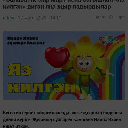
килгән» дигән яңа җыр яздырдылар
admin,
17 март 2023 - 14:12
909
0
1
Бүген интернет киңлекләрендә әлеге җырның видеосы
дөнья күрде. Җырның сүзләрен һәм көен Наилә Яхина
иҗат иткән.