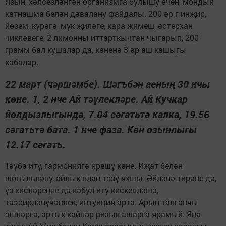
Язын, хәлсезләнгән организмга булышу өчен, мондый
катнашма белән дәвалану файдалы. 200 әр г инҗир,
йөзем, күрәгә, мүк җиләге, кара җимеш, әстерхан
чикләвеге, 2 лимонны иттарткычтан чыгарып, 200
грамм бал кушалар да, көненә 3 әр аш кашыгы
кабалар.
22 март (чәршәмбе). Шәгъбән аеның 30 нчы
көне. 1, 2 нче Ай тәүлекләре. Ай Кучкар
йолдызлыгында, 7.04 сәгатьтә калка, 19.56
сәгатьтә бата. 1 нче фаза. Көн озынлыгы
12.17 сәгать.
Тәүбә итү, гармониягә ирешү көне. Иҗат белән
шөгыльләнү, айлык план төзү яхшы. Әйләнә-тирәне дә,
үз хисләреңне дә кабул итү кискенләшә,
тәэсирләнүчәнлек, интуиция арта. Арып-талганчы
эшләргә, артык кайнар ризык ашарга ярамый. Яңа