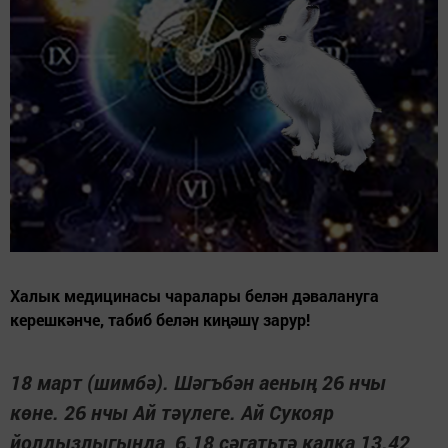
Халык медицинасы чаралары белән дәвалануга
керешкәнче, табиб белән киңәшү зарур!
18 март (шимбә). Шәгъбән аеның 26 нчы
көне. 26 нчы Ай тәүлеге. Ай Сукояр
йолдызлыгында, 6.18 сәгатьтә калка,13.42