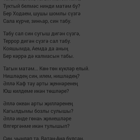
Туктый белмәс нинди матәм бу?
Бер Ходаем, шушы шомлы сүзгә
Сала күрче, зинһар, син табу.
Табу сал син сугыш дигән сүзгә,
Террор дигән сүзгә сал табу.
Кояшымда, Аемда да аның
Бер кәррә дә калмасын табы.
Тагын матәм... Көн-төн күкләр елый.
Нишләдең син, илем, нишләдең?
Әллә Каф тау арты җеннәренең
Юш килдеме икән төшләре?
Әллә океан арты җилләренең
Кагылдымы бозлы сулышы?
Әллә инде гөнаһ җимешләре
Өлгергәнме икән тулышып?
Син, чынлап та, Ватан-Ана булсаң,