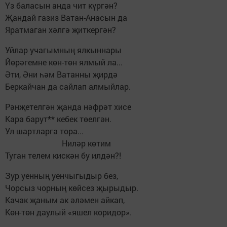
Үз баласын анда чит күргән?
Җандай газиз Ватан-Анасын да
Яратмаган хәлгә җиткергән?
Уйлар учагымның ялкыннары
Йөрәгемне көн-төн ялмый ла...
Әти, Әни һәм Ватанны җирдә
Беркайчан да сайлап алмыйлар.
Рәнҗетелгән җанда нәфрәт хисе
Кара барут** кебек төелгән.
Ул шартларга тора...
Ниләр көтим
Туган телем кискән бу илдән?!
Зур уенның уенчыгыдыр без,
Чорсыз чорның көйсез җырыдыр.
Качак җаным ак әләмен айкап,
Көн-төн даулый «яшел коридор».