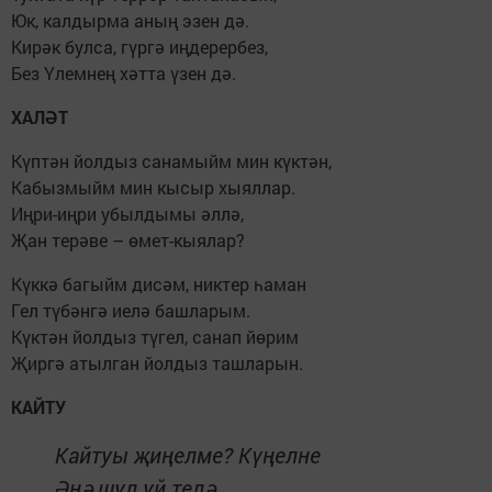
Юк, калдырма аның эзен дә.
Кирәк булса, гүргә иңдерербез,
Без Үлемнең хәтта үзен дә.
ХАЛӘТ
Күптән йолдыз санамыйм мин күктән,
Кабызмыйм мин кысыр хыяллар.
Иңри-иңри убылдымы әллә,
Җан терәве – өмет-кыялар?
Күккә багыйм дисәм, никтер һаман
Гел түбәнгә иелә башларым.
Күктән йолдыз түгел, санап йөрим
Җиргә атылган йолдыз ташларын.
КАЙТУ
Кайтуы җиңелме? Күңелне
Әнә шул уй телә.