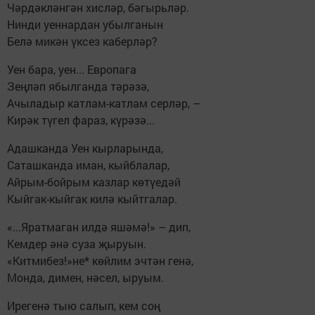
Чәрдәкләнгән хисләр, бәгырьләр.
Нинди уеннардан убылганын
Белә микән үксез каберләр?
Уен бара, уен... Европага
Зеңләп ябылганда тәрәзә,
Ачыладыр катлам-катлам серләр, –
Кирәк түгел фараз, күрәзә...
Адашканда Уен кырларында,
Саташканда иман, кыйблалар,
Айрым-бойрым казлар көтүедәй
Кыйгак-кыйгак килә кыйтгалар.
«...Яратмаган илдә яшәмә!» – дип,
Кемдер әнә суза җыруын.
«Китмибез!»не* көйлим эчтән генә,
Монда, димен, нәсел, ыруым.
Ирегенә тыю салып, кем соң