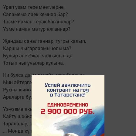
Урап узам тере мәетләрне,
Сәламемә лаек кемнәр бар?
Төзме һаман терәк-баганалар?
Үзме һаман матур ялганнар?
Җандаш саналганнар, тугры калып,
Каршы чыгарлармы юлыма?
Булыр әле Әҗәл чалгысын да
Тотып чыгучылар кулына.
Ни булса да, мин кайтырга булдым,
Мин әйтергә булдым сүземне.
Рухны кыйган өрәк-мәхшәрләрдән
Араларга булдым үземне.
Үз-үземә якынайган саен
Кайту шөбһәләре күңелдән
Таралалар, китеп болытлардай...
... Монда күпме хисләр күмелгән...