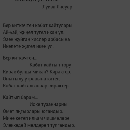
Луиза Янсуар
Бер киткәчтен кабат кайтулары
Ай-һай, җиңел түгел икән ул.
Эзен җуйган хисләр арбасына
Икеләтә җигел икән ул.
Бер киткәчтен...
Кабат кайтып тору
Кирәк булды микән? Кирәктер.
Онытылу утравына китеп,
Кабат кайталганнар сирәктер.
Кайтып барам...
Иске тузаннарны
Өмет яңгырлары югандыр.
Мине көтеп илһам чишмәләре
Элеккедәй мөлдерәп тулгандыр.