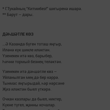
* Г.Тукайның “Китмибез!” шигыренә ишарә.
** Барут – дары.
ДӘҺШӘТЛЕ КӨЗ
...Ә Казанда бүген тоташ яңгыр,
Иләнә күк шикле иләктән.
Үзенекен итә көз, барыбер,
Һични тормый безнең теләктән.
Үзенекен итә дәһшәтле көз –
Уйланылган мең дә бер кәррә.
Тынмас яңгырыдай, һәр нәрсәне
Җиз иләктән быел үткәрә.
Очкан казлары да быел, никтер,
Күкне түгел, җанны кочалар.