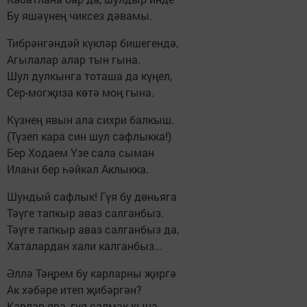
Бу яшәүнең чиксез дәвамы.
Тибрәнгәндәй күкләр бишегендә,
Агылалар алар тын гына.
Шул дулкынга тоташа да күңел,
Сер-могҗиза көтә моң гына.
Күзнең явын ала сихри балкыш.
(Түзеп кара син шул сафлыкка!)
Бер Ходаем Үзе сала сыман
Илаһи бер һәйкәл Аклыкка.
Шундый сафлык! Гүя бу дөньяга
Тәүге тапкыр аваз салганбыз.
Тәүге тапкыр аваз салганбыз да,
Хаталардан хали калганбыз...
Әллә Тәңрем бу карларны җиргә
Ак хәбәре итеп җибәргән?
Карлар ява, гүя салмак кына