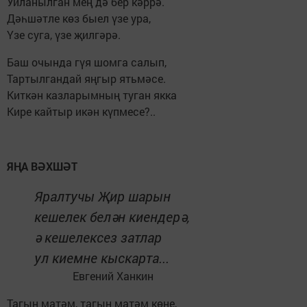
Уйланылган мең дә бер кәррә.
Дәһшәтле көз быел үзе ура,
Үзе суга, үзе җилгәрә.
Баш очында гүя шомга салып,
Тартылгандай яңгыр ятьмәсе.
Киткән казларымның туган якка
Кире кайтыр икән күпмесе?..
ЯҢА ВӘХШӘТ
Яралтучы Җир шарын
кешелек белән киендерә,
ә кешелексез затлар
ул киемне кыскарта...
Евгений Ханкин
Тагын матәм, тагын матәм көне,