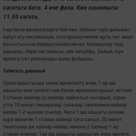
сәгатьтә бата. 4 нче фаза. Көн озынлыгы
11.59 сәгать.
Һәртөрле вәсвәсәләргә бай көн. Әйләнә-тирә дөньяны
кабул итү кискенләшә, тәэсирләнүчәнлек арта, чит кеше
йогынтысына бирешүчәнлек көчәя. Килешүләр төзү
уңышлы. Нерв системасы, аяк зәгыйфь. Балык, мүк
җиләге, сөт ризыклары ашау файдалы.
Табигать дәвалый
Грипп вакытында хәлне җиңеләйтү өчен, 1 әр аш
кашыгы юкә чәчәге һәм балан җимешен кушып, өстенә
2 стакан кайнар су коялар, кайнатып чыгарып, сүрән
утта 10 минут пешерәләр, сөзәләр, төнгелеккә кайнар
килеш 1-2 чынаяк эчәләр. Яисә 1 аш кашыгы кипкән
кура җиләген 1 стакан кайнар суга салып, 20 минут
төнәтәләр дә, кайнар килеш, көненә 2 тапкыр 1 әр
стакан эчәләр. 1әр аш кашыгы карлыган, кура җиләге,