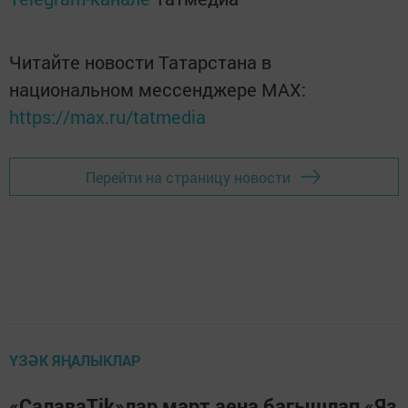
Читайте новости Татарстана в
национальном мессенджере MАХ:
https://max.ru/tatmedia
Перейти на страницу новости
ҮЗӘК ЯҢАЛЫКЛАР
«СалаваTik»лар март аена багышлап «Яз