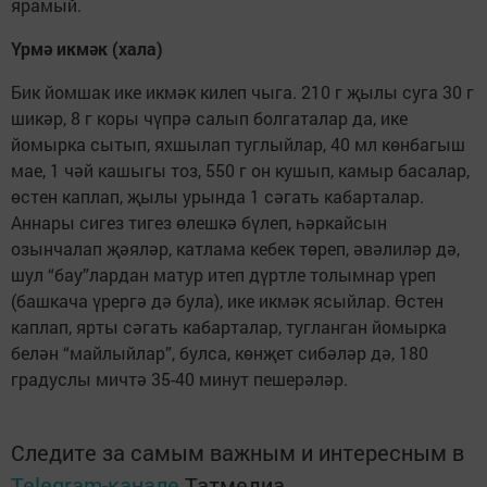
ярамый.
Үрмә икмәк (хала)
Бик йомшак ике икмәк килеп чыга. 210 г җылы суга 30 г
шикәр, 8 г коры чүпрә салып болгаталар да, ике
йомырка сытып, яхшылап туглыйлар, 40 мл көнбагыш
мае, 1 чәй кашыгы тоз, 550 г он кушып, камыр басалар,
өстен каплап, җылы урында 1 сәгать кабарталар.
Аннары сигез тигез өлешкә бүлеп, һәркайсын
озынчалап җәяләр, катлама кебек төреп, әвәлиләр дә,
шул “бау”лардан матур итеп дүртле толымнар үреп
(башкача үрергә дә була), ике икмәк ясыйлар. Өстен
каплап, ярты сәгать кабарталар, тугланган йомырка
белән “майлыйлар”, булса, көнҗет сибәләр дә, 180
градуслы мичтә 35-40 минут пешерәләр.
Следите за самым важным и интересным в
Telegram-канале
Татмедиа