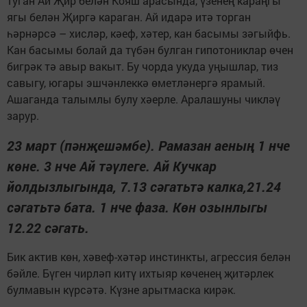
туган Ай Җир белән Кояш арасында, үзенең караңгы
ягы белән Җиргә караган. Ай идарә итә торган
һәрнәрсә – хисләр, кәеф, хәтер, кан басымы зәгыйфь.
Кан басымы болай да түбән булган гипотониклар өчен
бигрәк тә авыр вакыт. Бу чорда укуда уңышлар, тиз
савыгу, югары эшчәнлеккә өметләнергә ярамый.
Ашаганда талымлы булу хәерле. Аралашуны чикләү
зарур.
23 март (пәнҗешәмбе). Рамазан аеның 1 нче
көне. 3 нче Ай тәүлеге. Ай Кучкар
йолдызлыгында, 7.13 сәгатьтә калка,21.24
сәгатьтә бата. 1 нче фаза. Көн озынлыгы
12.22 сәгать.
Бик актив көн, хәвеф-хәтәр инстинкты, агрессия белән
бәйле. Бүген чирләп китү ихтыяр көченең җитәрлек
булмавын күрсәтә. Күзне арытмаска кирәк.