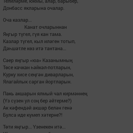
Телиләрме, юкмы, алар, барыбер,
Донбасс якларына очалар.
Оча казлар...
Канат очларыннан
Яңгыр түгел, гүя кан тама.
Казлар түгел, кыл иләген тотып,
Дәһшәтле көз итә тантана...
Сәер яңгыр «юа» Казанымның
Төсе качкан һәйкәл-потларын,
Курку хисе сеңгән диварларын,
Ялагайлык сарган йортларын.
Пакь акшарын ялмый чал кирмәннең
(Үз сүзен ул соң бер әйтерме?)
Ак кәфендәй акшар белән генә
Булса иде күмеп хәтерне?!
Төти яңгыр... Үзенекен итә...