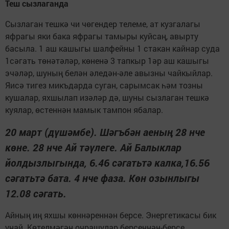
Теш сызлаганда
Сызлаган тешкә чи чөгендер телеме, ат кузгалагы
яфрагы яки бака яфрагы тамыры куйсаң, авырту
басыла. 1 аш кашыгы шалфейны 1 стакан кайнар суда
1сәгать төнәтәләр, көненә 3 тапкыр 1әр аш кашыгы
эчәләр, шуның белән әледән-әле авызны чайкыйлар.
Яисә тигез микъдарда суган, сарымсак һәм тозны
кушалар, яхшылап изәләр дә, шуны сызлаган тешкә
куялар, өстеннән мамык тампон ябалар.
20 март (дүшәмбе). Шәгъбән аеның 28 нче
көне. 28 нче Ай тәүлеге. Ай Балыклар
йолдызлыгында, 6.46 сәгатьтә калка,16.56
сәгатьтә бата. 4 нче фаза. Көн озынлыгы
12.08 сәгать.
Айның иң яхшы көннәреннән берсе. Энергетикасы бик
уңай. Көтелмәгән очрашулар берсеннән-берсе