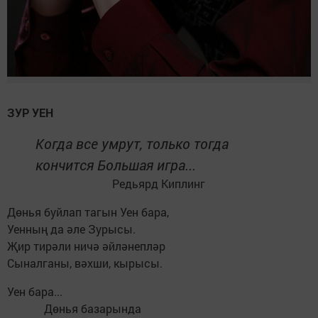
ЗУР УЕН
Когда все умрут, только тогда
кончится Большая игра...
Редьярд Киплинг
Дөнья буйлап тагын Уен бара,
Уенның да әле Зурысы.
Җир тирәли ничә әйләнепләр
Сыналганы, вәхши, кырысы.
Уен бара...
Дөнья базарында