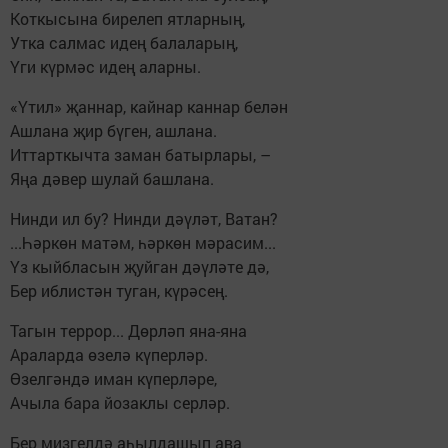
Коткысына бирелеп ятларның,
Утка салмас идең балаларың,
Үги күрмәс идең аларны.
«Үтил» җаннар, кайнар каннар белән
Ашлана җир бүген, ашлана.
Иттарткычта заман батырлары, –
Яңа дәвер шулай башлана.
Нинди ил бу? Нинди дәүләт, Ватан?
...Һәркөн матәм, һәркөн мәрасим...
Үз кыйбласын җуйган дәүләте дә,
Бер иблистән туган, күрәсең.
Тагын террор... Дөрләп яна-яна
Араларда өзелә күперләр.
Өзелгәндә иман күперләре,
Ачыла бара йозаклы серләр.
Бер мизгелдә аһылдашып ава