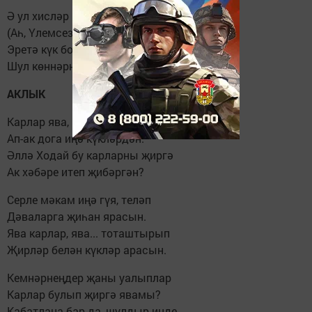
Ә ул хисләр һаман җылы икән
(Аһ, Үлемсез чакның хисләре!)
Эретә күк бозлы күңелемне
Шул көннәрнең изге төшләре...
АКЛЫК
Карлар ява, гүя салмак кына
Ап-ак дога иңә күкләрдән.
Әллә Ходай бу карларны җиргә
Ак хәбәре итеп җибәргән?
Серле мәкам иңә гүя, теләп
Дәваларга җиһан ярасын.
Ява карлар, ява... тоташтырып
Җирләр белән күкләр арасын.
Кемнәрнеңдер җаны уалыплар
Карлар булып җиргә явамы?
Кабатлана бар да, шулдыр инде