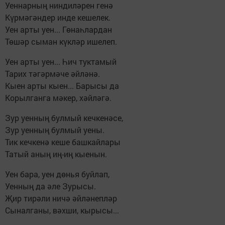
Уеннарның ниндиләрен генә
Күрмәгәндер инде кешелек.
Уен арты уен... Гөнаһлардан
Төшәр сыман күкләр ишелеп.
Уен арты уен... Һич туктамый
Тарих тәгәрмәче әйләнә.
Кыен арты кыен... Барысы да
Корылганга мәкер, хәйләгә.
Зур уенның булмый кечкенәсе,
Зур уенның булмый уены.
Тик кечкенә кеше башкайлары
Татый аның иң-иң кыенын.
Уен бара, уен дөнья буйлап,
Уенның да әле Зурысы.
Җир тирәли ничә әйләнепләр
Сыналганы, вәхши, кырысы...