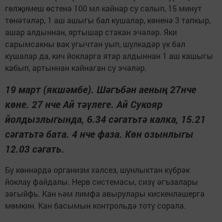
гөлҗимеш өстенә 100 мл кайнар су салып, 15 минут
төнәтәләр, 1 аш ашыгы бал кушалар, көненә 3 тапкыр,
ашар алдыннан, яртышар стакан эчәләр. Яки
сарымсакны вак угычтан уып, шулкадәр үк бал
кушалар да, кич йокларга ятар алдыннан 1 аш кашыгы
кабып, артыннан кайнаган су эчәләр.
19 март (якшәмбе). Шәгъбән аеның 27нче
көне. 27 нче Ай тәүлеге. Ай Сукояр
йолдызлыгында, 6.34 сәгатьтә калка, 15.21
сәгатьтә бата. 4 нче фаза. Көн озынлыгы
12.03 сәгать.
Бу көннәрдә организм хәлсез, шунлыктан күбрәк
йоклау файдалы. Нерв системасы, сизү әгъзалары
зәгыйфь. Кан һәм лимфа авырулары кискенләшергә
мөмкин. Кан басымын контрольдә тоту сорала.