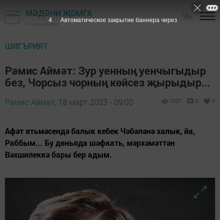
МӘДӘНИ ҖОМГА
16+
3
Автоматическое закрытие баннера через
Казан шәһәре
ШИГЪРИЯТ
Рәмис Аймәт: Зур уенның уенчыгыдыр
без, Чорсыз чорның көйсез җырыдыр...
Рәмис Аймәт,
18 март 2023 - 09:00
2337
0
0
Афәт ятьмәсендә балык кебек Чәбәләнә халык, йа,
Раббым... Бу дөньяда шәфкать, мәрхәмәттән
Вәхшилеккә бары бер адым.