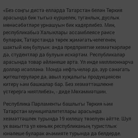
«Без соңгы дистә елларда Татарстан белән Төркия
арасында бик тыгыз күршелек, туганлык, дуслык
мөнәсәбәтләре урнашуын бик кадерлибез. Мин,
республикабыз Халыклары ассамблеясе рәисе
буларак, Татарстанда төрек җәмәгатьчелегенең
шактый киң булуын: анда предприятие хезмәткәрләре
дә, студентлар да булуын искәртәм. Республикалар
арасында товар әйләнеше арта. Ул инде миллионнарча
доллар исәпләнә. Монда нефтьчеләр дә, зур сәнәгать
җитештерүләре дә, авыл хуҗалыгы продукциясен
китерү һәм башкалар бар. Без хезмәттәшлекне
үстерергә ниятлибез», - диде Мөхәммәтшин.
Республика Парламенты башлыгы Төркия һәм
Татарстан муниципалитетлары арасында
хезмәттәшлек турында 19 килешү төзелүен әйтте. Шул
ук вакытта ул көньяк республиканың туристлык
юнәлеше буларак әһәмияте турында да белдерде.