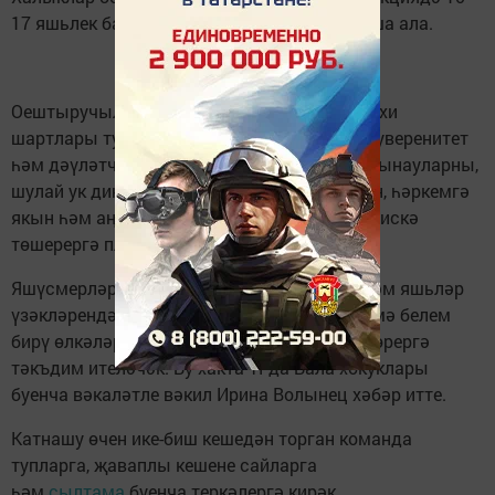
17 яшьлек балалар һәм яшүсмерләр катнаша ала.
Оештыручылар урамнарда бәйрәмнең тарихи
шартлары турында әңгәмәләр үткәрергә, суверенитет
һәм дәүләтчелек юлында халык кичергән сынауларны,
шулай ук диненә яки милләтенә карамастан, һәркемгә
якын һәм аңлаешлы булган кыйммәтләрне искә
төшерергә планлаштыралар.
Яшүсмерләргә волонтерлыкка язылырга һәм яшьләр
үзәкләрендә, мәдәният, спорт, ял һәм өстәмә белем
бирү өлкәләре оешмаларында чараларга йөрергә
тәкъдим ителәчәк. Бу хакта ТРда Бала хокуклары
буенча вәкаләтле вәкил Ирина Волынец хәбәр итте.
Катнашу өчен ике-биш кешедән торган команда
тупларга, җаваплы кешене сайларга
һәм
сылтама
буенча теркәлергә кирәк.