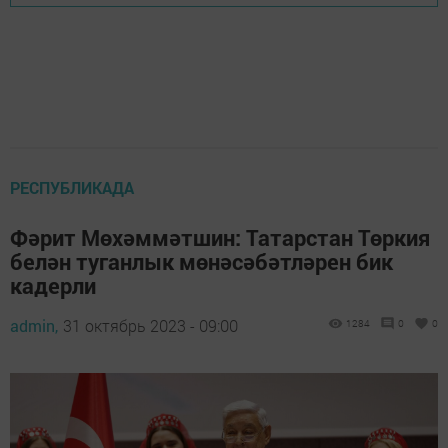
РЕСПУБЛИКАДА
Фәрит Мөхәммәтшин: Татарстан Төркия
белән туганлык мөнәсәбәтләрен бик
кадерли
admin,
31 октябрь 2023 - 09:00
1284
0
0