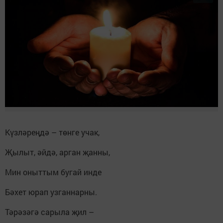
Күзләреңдә – төнге учак,
Җылыт, әйдә, арган җанны,
Мин оныттым бугай инде
Бәхет юрап узганнарны.
Тәрәзәгә сарыла җил –