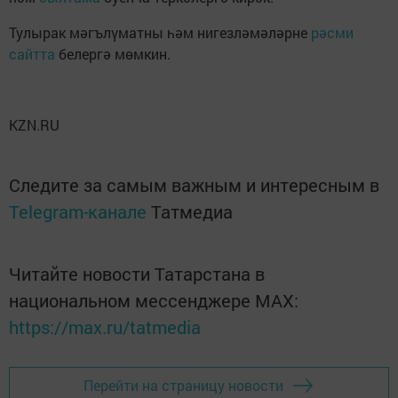
Тулырак мәгълүматны һәм нигезләмәләрне
рәсми
сайтта
белергә мөмкин.
KZN.RU
Следите за самым важным и интересным в
Telegram-канале
Татмедиа
Читайте новости Татарстана в
национальном мессенджере MАХ:
https://max.ru/tatmedia
Перейти на страницу новости