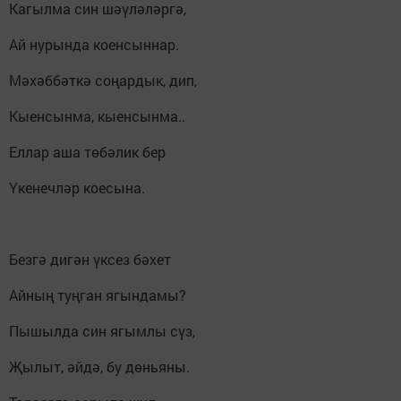
Кагылма син шәүләләргә,
Ай нурында коенсыннар.
Мәхәббәткә соңардык, дип,
Кыенсынма, кыенсынма..
Еллар аша төбәлик бер
Үкенечләр коесына.
Безгә дигән үксез бәхет
Айның туңган ягындамы?
Пышылда син ягымлы сүз,
Җылыт, әйдә, бу дөньяны.