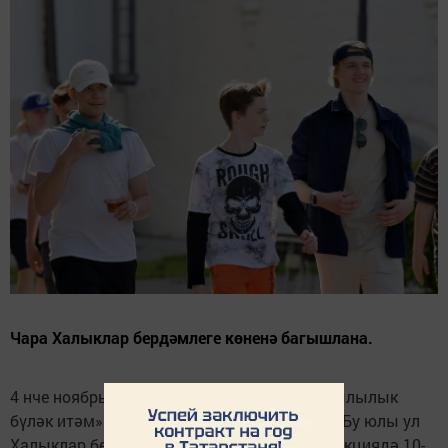
Чара Халыклар бердәмлеге көненә багышлана.
4 нче ноябрьдән 6 нчы ноябрьгә кадәр «Җылылык
бүләк итәм» социаль урам акциясе узачак. Бу юлы ул
Халыклар бердәмлеге көненә багышлана. Акциядә 10-