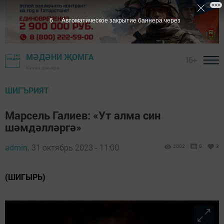
5
Автоматическое закрытие баннера через
МӘДӘНИ ҖОМГА
16+
Казан шәһәре
ШИГЪРИЯТ
Марсель Галиев: «Ут алма син
шәмдәлләргә»
admin,
31 октябрь 2023 - 11:00
2002
0
3
(ШИГЫРЬ)