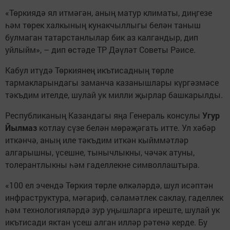
«Төркиядә ял итмәгән, аның матур климаты, диңгезе
һәм төрек халкының кунакчыллыгы белән таныш
булмаган татарстанлылар бик аз калгандыр, дип
уйлыйм», – дип өстәде ТР Дәүләт Советы Рәисе.
Кабул итүдә Төркиянең икътисадның төрле
тармакларындагы заманча казанышлары күргәзмәсе
тәкъдим ителде, шулай ук милли җырлар башкарылды.
Республиканың Казандагы яңа Генераль консулы
Угур
Йылмаз
котлау сүзе белән мөрәҗәгать итте. Ул хәбәр
иткәнчә, аның иле тәкъдим иткән кыйммәтләр
алгарышны, үсешне, тынычлыкны, чәчәк атуны,
толерантлыкны һәм гаделлекне символлаштыра.
«100 ел эчендә Төркия төрле өлкәләрдә, шул исәптән
инфраструктура, мәгариф, сәламәтлек саклау, гаделлек
һәм технологияләрдә зур уңышларга иреште, шулай ук
икътисади яктан үсеш алган илләр рәтенә керде. Бу