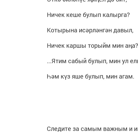
Ничек кеше булып калырга?
Котырына исәрләнгән давыл,
Ничек каршы торыйм мин аңа?
...Ятим сабый булып, мин ул е
Һәм күз яше булып, мин агам.
Следите за самым важным и 