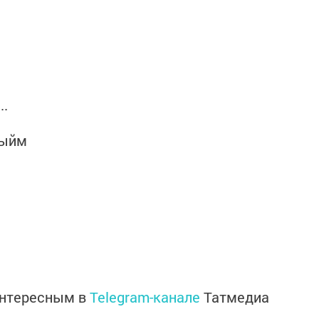
..
лыйм
интересным в
Telegram-канале
Татмедиа