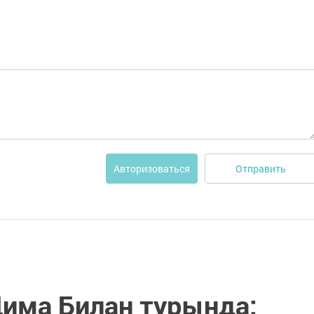
Отправить
Авторизоваться
има Билан турында: