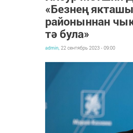
«Безнең якташы
районыннан чык
тә була»
admin,
22 сентябрь 2023 - 09:00