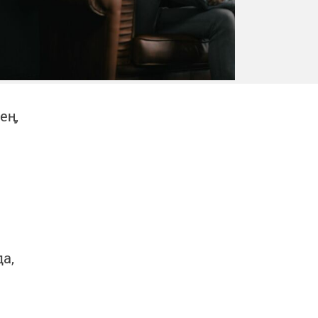
ең,
а,