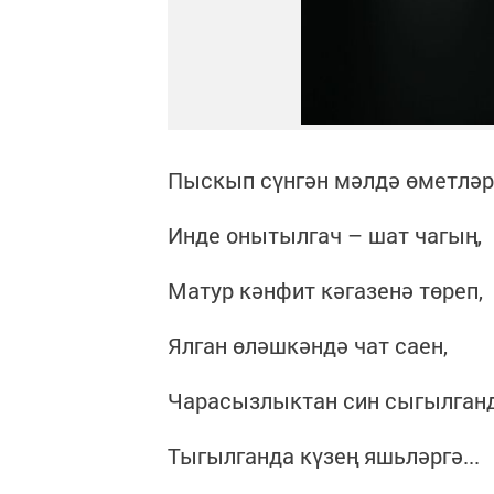
Пыскып сүнгән мәлдә өметләр
Инде онытылгач – шат чагың,
Матур кәнфит кәгазенә төреп,
Ялган өләшкәндә чат саен,
Чарасызлыктан син сыгылганд
Тыгылганда күзең яшьләргә...