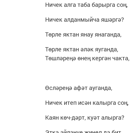
Ничек алга таба барырга соң,
Ничек алданмыйча яшәргә?
Төрле яктан янау янаганда,
Төрле яктан әләк яуганда,
Төшләреңә өнең кергән чакта,
Өсләреңә афәт ауганда,
Ничек итеп исән калырга соң,
Каян көч-дәрт, куәт алырга?
Эткә әйләнүе җиңел дә бит,