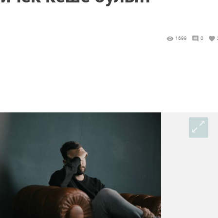
1699
0