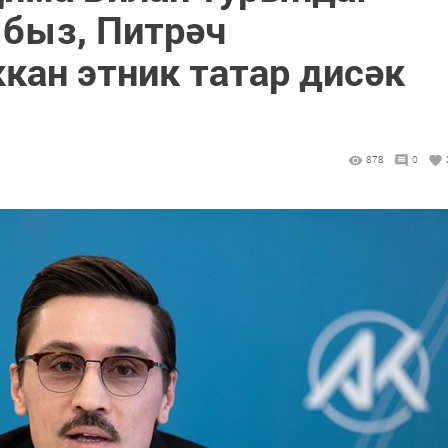
быз, Питрәч
кан этник татар дисәк
878
0