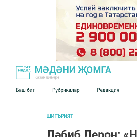
МӘДӘНИ ҖОМГА
Казан шәһәре
Баш бит
Рубрикалар
Редакция
ШИГЪРИЯТ
Ләбиб Лерон: «