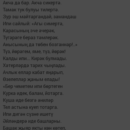
Акча да бар. Акча сикертә.
Тамак тук булуы тилертә.
Зур эш майтаргандай, замандаш
Ипи сайлый: «Агы симертә,
Карасының эче әчерәк,
Түгәрәге бераз тәмлерәк.
Анысының да төбен бозганнар!..»
Түз, йөрәгем, яме, түз, йөрәк!
Калды ипи... Кирәк булмады.
Хәтерләрдә тарих чыңлады.
Ачлык еллар кабат яңарып,
Өзелепләр җаным елады!
«Бер чеметем ипи бөртеген
Курка идек, балам, йотарга.
Куша иде безгә әниләр
Тел астына куеп тотарга.
Ипи дигән сүзне ишетү
Әйләндерә иде башларны.
Башак җыяр якты көн көтеп,