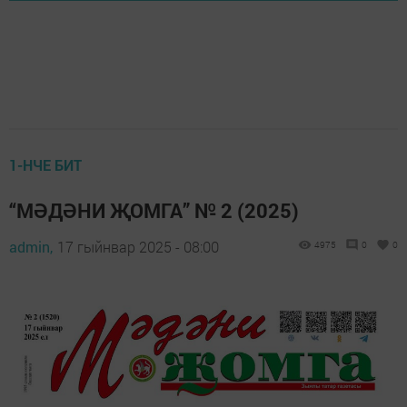
1-НЧЕ БИТ
“МӘДӘНИ ҖОМГА” № 2 (2025)
admin,
17 гыйнвар 2025 - 08:00
4975
0
0