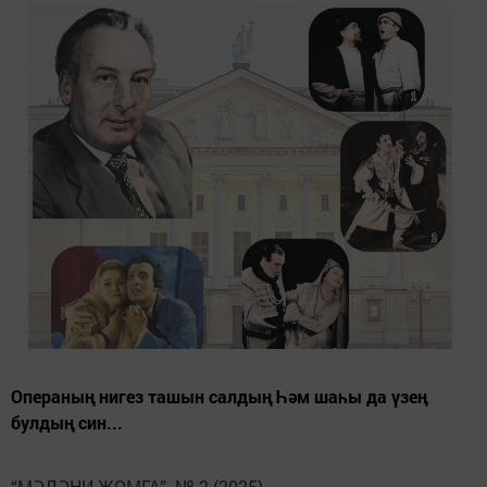
Операның нигез ташын салдың Һәм шаһы да үзең
булдың син...
“МӘДӘНИ ҖОМГА” № 2 (2025)