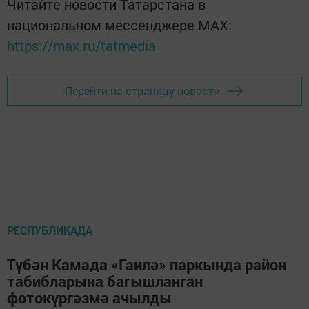
Читайте новости Татарстана в
национальном мессенджере MАХ:
https://max.ru/tatmedia
Перейти на страницу новости
РЕСПУБЛИКАДА
Түбән Камада «Гаилә» паркында район
табибларына багышланган
фотокүргәзмә ачылды