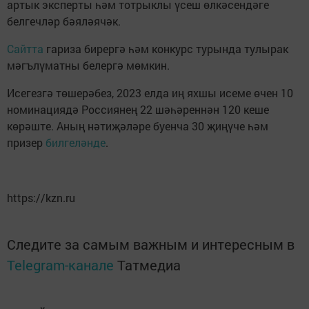
артык эксперты һәм тотрыклы үсеш өлкәсендәге
белгечләр бәяләячәк.
Сайтта
гариза бирергә һәм конкурс турында тулырак
мәгълүматны белергә мөмкин.
Исегезгә төшерәбез, 2023 елда иң яхшы исеме өчен 10
номинациядә Россиянең 22 шәһәреннән 120 кеше
көрәште. Аның нәтиҗәләре буенча 30 җиңүче һәм
призер
билгеләнде
.
https://kzn.ru
Следите за самым важным и интересным в
Telegram-канале
Татмедиа