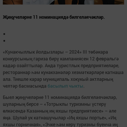
Җиңүчеләрне 11 номинациядә билгеләячәкләр.
«Кунакчыллык йолдызлары – 2024» III төбәкара
конкурсының гариза бирү кампаниясен 12 февральгә
кадәр озайттылар. Анда туристлык предприятиеләре,
рестораннар һәм кунакханәләр хезмәткәрләре катнаша
ала. Тиешле карар муниципаль хокукый актларның
челтәр басмасында
басылып чыкты
.
Быел җиңүчеләрне 11 номинациядә билгеләячәкләр,
шуларның берсе – «Тотрыклы туризмны үстерү
өлкәсендә Казанның иң яхшы предприятиесе» – әле
яңа. Шулай ук катнашучылар «Иң яхшы портье», «Иң
яхшы горничная», «Эчке һәм керү туризмы буенча иң