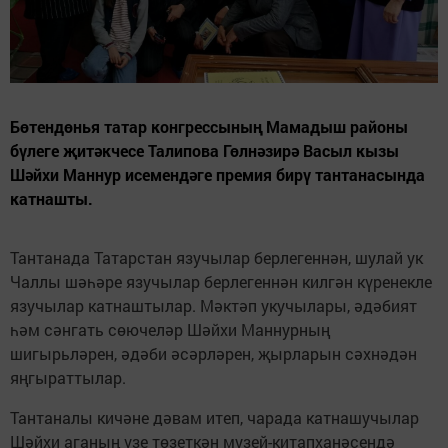
Бөтендөнья татар конгрессының Мамадыш районы
бүлеге җитәкчесе Талипова Гөлнәзирә Васыл кызы
Шәйхи Маннур исемендәге премия бирү тантанасында
катнашты.
Тантанада Татарстан язучылар берлегеннән, шулай ук
Чаллы шәһәре язучылар берлегеннән килгән күренекле
язучылар катнаштылар. Мәктәп укучылары, әдәбият
һәм сәнгать сөючеләр Шәйхи Маннурның
шигырьләрен, әдәби әсәрләрен, җырларын сәхнәдән
яңгыраттылар.
Тантаналы кичәне дәвам итеп, чарада катнашучылар
Шәйхи аганың үзе төзеткән музей-китапханәсендә