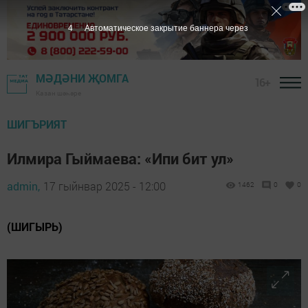
3
Автоматическое закрытие баннера через
МӘДӘНИ ҖОМГА
16+
Казан шәһәре
ШИГЪРИЯТ
Илмира Гыймаева: «Ипи бит ул»
admin,
17 гыйнвар 2025 - 12:00
1462
0
0
(ШИГЫРЬ)