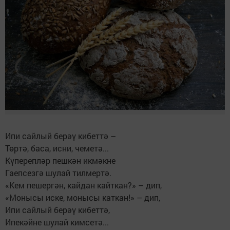
Ипи сайлый берәү кибеттә –
Төртә, баса, исни, чеметә...
Күперепләр пешкән икмәкне
Гаепсезгә шулай тилмертә.
«Кем пешергән, кайдан кайткан?» – дип,
«Монысы иске, монысы каткан!» – дип,
Ипи сайлый берәү кибеттә,
Ипекәйне шулай кимсетә...