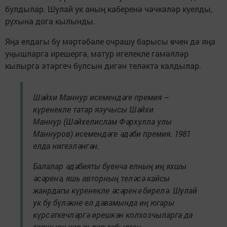
булдылар. Шулай ук аның каберенә чәчкәләр куелды,
рухына дога кылынды.
Яңа елдагы бу мәртәбәле очрашу барысы өчен дә яңа
уңышларга ирешергә, матур игелекле гамәлләр
кылырга этәргеч булсын дигән теләктә калдылар.
Шәйхи Маннур исемендәге премия –
күренекле татар язучысы Шәйхи
Маннур (Шәйхелислам Фәрхулла улы
Маннуров) исемендәге әдәби премия. 1981
елда нигезләнгән.
Балалар әдәбияты буенча елның иң яхшы
әсәренә, яшь авторның теләсә кайсы
жанрдагы күренекле әсәренә бирелә. Шулай
ук бу бүләкне ел дәвамында иң югары
күрсәткечләргә ирешкән колхозчыларга да
тапшыру кирәк дип табылган.