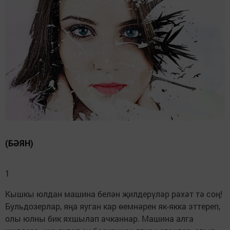
(БӘЯН)
1
Кышкы юлдан машина белән җилдерүләр рәхәт тә соң!
Бульдозерлар, яңа яуган кар өемнәрен як-якка эттереп,
олы юлны бик яхшылап ачканнар. Машина алга