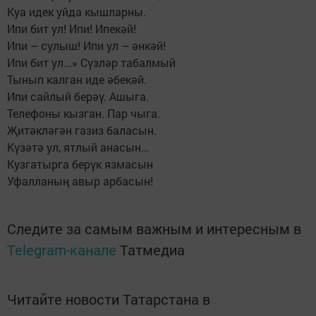
Куа идек уйда кышларны.
Ипи бит ул! Ипи! Ипекәй!
Ипи – сулыш! Ипи ул – әнкәй!
Ипи бит ул...» Сүзләр табалмый
Тынып калган иде әбекәй.
Ипи сайлый берәү. Ашыга.
Телефоны кызган. Пар чыга.
Җитәкләгән газиз баласын.
Күзәтә ул, ятлый анасын...
Кузгатырга берүк язмасын
Уфалланың авыр арбасын!
Следите за самым важным и интересным в
Telegram-канале
Татмедиа
Читайте новости Татарстана в