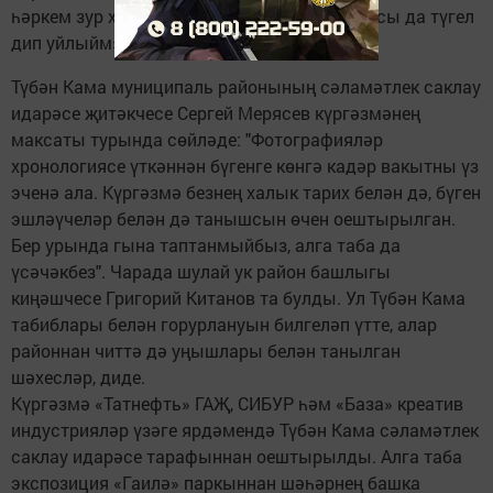
һәркем зур хөрмәткә лаек, һәм монда барысы да түгел
дип уйлыйм», – диде Рамил Хәмзович.
Түбән Кама муниципаль районының сәламәтлек саклау
идарәсе җитәкчесе Сергей Мерясев күргәзмәнең
максаты турында сөйләде: "Фотографияләр
хронологиясе үткәннән бүгенге көнгә кадәр вакытны үз
эченә ала. Күргәзмә безнең халык тарих белән дә, бүген
эшләүчеләр белән дә танышсын өчен оештырылган.
Бер урында гына таптанмыйбыз, алга таба да
үсәчәкбез". Чарада шулай ук район башлыгы
киңәшчесе Григорий Китанов та булды. Ул Түбән Кама
табиблары белән горурлануын билгеләп үтте, алар
районнан читтә дә уңышлары белән танылган
шәхесләр, диде.
Күргәзмә «Татнефть» ГАҖ, СИБУР һәм «База» креатив
индустрияләр үзәге ярдәмендә Түбән Кама сәламәтлек
саклау идарәсе тарафыннан оештырылды. Алга таба
экспозиция «Гаилә» паркыннан шәһәрнең башка