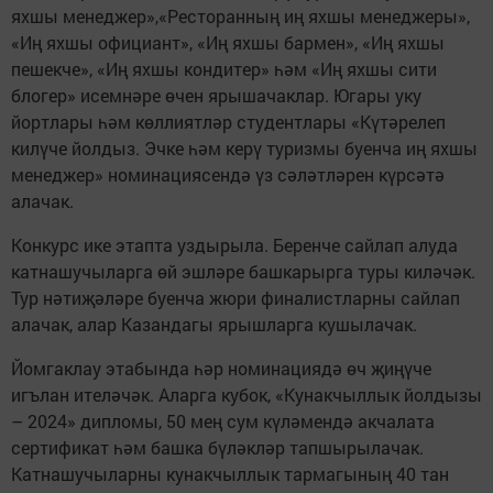
яхшы менеджер»,«Ресторанның иң яхшы менеджеры»,
«Иң яхшы официант», «Иң яхшы бармен», «Иң яхшы
пешекче», «Иң яхшы кондитер» һәм «Иң яхшы сити
блогер» исемнәре өчен ярышачаклар. Югары уку
йортлары һәм көллиятләр студентлары «Күтәрелеп
килүче йолдыз. Эчке һәм керү туризмы буенча иң яхшы
менеджер» номинациясендә үз сәләтләрен күрсәтә
алачак.
Конкурс ике этапта уздырыла. Беренче сайлап алуда
катнашучыларга өй эшләре башкарырга туры киләчәк.
Тур нәтиҗәләре буенча жюри финалистларны сайлап
алачак, алар Казандагы ярышларга кушылачак.
Йомгаклау этабында һәр номинациядә өч җиңүче
игълан ителәчәк. Аларга кубок, «Кунакчыллык йолдызы
– 2024» дипломы, 50 мең сум күләмендә акчалата
сертификат һәм башка бүләкләр тапшырылачак.
Катнашучыларны кунакчыллык тармагының 40 тан