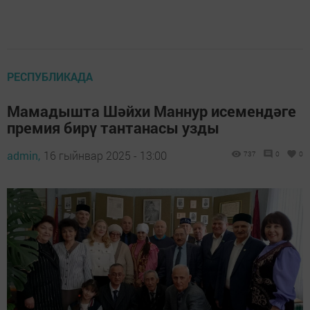
РЕСПУБЛИКАДА
Мамадышта Шәйхи Маннур исемендәге
премия бирү тантанасы узды
admin,
16 гыйнвар 2025 - 13:00
737
0
0