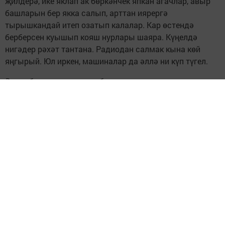
җилдерә, ике яклап ак бөркәнчек япкан агачлар, авыр
башларын бер якка салып, арттан иярергә
тырышкандай итеп озатып калалар. Кар өстендә
берберсен куышып кояш нурлары шаяра. Күңелдә
нигәдер рәхәт тантана. Радиодан салмак кына көй
яңгырый. Юл иркен, машиналар да әллә ни күп түгел.
Әмма бу шатлык озакка бармады.
Авыл каршына килеп җитү белән, Сания «шып» итеп
тукталды, машинасыннан төште. Әнә, ул барып керәсе
авыл аяк астында җәйрәп ята. Йорт түбәләре һәм
морҗалар ак бүрек кигән. Якындагы зират
рәшәткәләре өстенә дә толып якасыдай булып калын
кар яткан. Болары – сагындырган матур күренешләр.
Тик менә авыл урамына машина белән ничекләр итеп
керәсе икән? Үтеп-сүтеп йөрүчеләр эзеннән ясалган
«кәҗә сукмагы» гына чекерәеп күзгә бәрелеп тора.
Саниянең бу авылга йомышы бар. Кире борылып китү