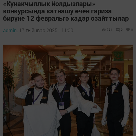
«Кунакчыллык йолдызлары»
конкурсында катнашу өчен гариза
бирүне 12 февральгә кадәр озайттылар
admin,
17 гыйнвар 2025 - 11:00
761
0
0