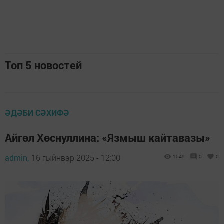
Топ 5 новостей
ӘДӘБИ СӘХИФӘ
Айгөл Хөснуллина: «Язмыш кайтавазы»
admin,
16 гыйнвар 2025 - 12:00
1549
0
0