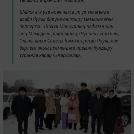
Шәйхи ага үзе исән чакта ук үз теләгендә
әдәби бүләк бирүне оештыру мөмкинлеген
белдергән. Шәйхи Маннурның вафатыннан
соң Мамадыш районының «Чулпан» колхозы,
Олыяз авыл Советы һәм Татарстан Язучылар
берлеге аның исемендәге премия булдыру
турында карар чыгардылар.