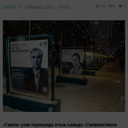
admin,
17 гыйнвар 2025 - 10:00
749
0
0
«Гаилә» үзәк паркында ачык һавада «Сәламәтлекне