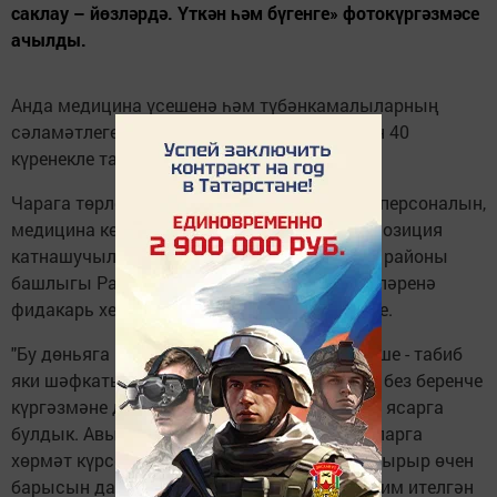
саклау – йөзләрдә. Үткән һәм бүгенге» фотокүргәзмәсе
ачылды.
Анда медицина үсешенә һәм түбәнкамалыларның
сәламәтлеген саклауга саллы өлеш керткән 40
күренекле табиб тәкъдим ителгән.
Чарага төрле учреждениеләрнең медицина персоналын,
медицина көллияте студентларын һәм экспозиция
катнашучыларын чакырдылар. Түбән Кама районы
башлыгы Рамил Муллин тармак хезмәткәрләренә
фидакарь хезмәтләре өчен рәхмәт белдерде.
"Бу дөньяга килгәндә без күргән беренче кеше - табиб
яки шәфкать туташы. Мөгаен, шуңа күрә дә без беренче
күргәзмәне дә үзебезнең табиблар турында ясарга
булдык. Авыр вакытта ярдәм кулы сузучыларга
хөрмәт күрсәтү бу. Табиблар безне шатландырыр өчен
барысын да эшлиләр. Бу күргәзмәдә тәкъдим ителгән