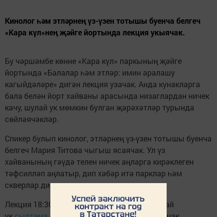
Кинолог һәм этләрнең үз-үзен тотышы буенча белгеч
«Кара күл»нең җәйге йортында лекция укыячак.
Бу чәршәмбе көнне «Кара күл» паркының җәйге
йортында «Балалар һәм этләр: имин аралашу
кагыйдәләре» дигән лекция узачак. Анда кунакларга
бала белән йорт хайваны арасында низаглардан ничек
качу, шулай ук мөмкин булган җәрәхәтләр турында
сөйләячәкләр.
Спикер булып кинолог, этләрнең үз-үзен тотышы буенча
белгеч Мария Титова чыгыш ясаячак. Ул үз
хайванының гәүдә телен ничек аңларга кирәклеген
тәфсилләп аңлатыр, дип хәбәр итә парклар һәм
скверлар дирекциясе.
Лекция 18:30 да башлана. Керү ирекле. Шулай
ук
сылтама
буенча трансляция оештырылачак.