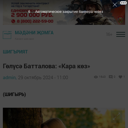
4
Автоматическое закрытие баннера через
МӘДӘНИ ҖОМГА
16+
Казан шәһәре
ШИГЪРИЯТ
Гөлүсә Батталова: «Кара көз»
admin,
29 октябрь 2024 - 11:00
1643
0
1
(ШИГЫРЬ)