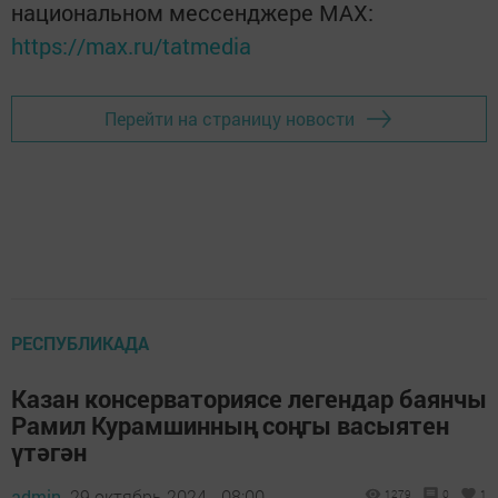
национальном мессенджере MАХ:
https://max.ru/tatmedia
Перейти на страницу новости
РЕСПУБЛИКАДА
Казан консерваториясе легендар баянчы
Рамил Курамшинның соңгы васыятен
үтәгән
admin,
29 октябрь 2024 - 08:00
1279
0
1