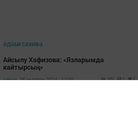
ӘДӘБИ СӘХИФӘ
Айсылу Хафизова: «Язларымда
кайтырсың»
admin,
28 октябрь 2024 - 12:00
1952
0
0