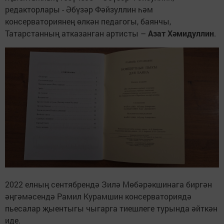
редакторлары - Әбүзәр Фәйзуллин һәм
консерваториянең өлкән педагогы, баянчы,
Татарстанның атказанган артисты –
Азат Хәмидуллин
.
2022 елның сентябрендә Зилә Мөбәрәкшинага биргән
әңгәмәсендә Рамил Курамшин консерваториядә
пьесалар җыентыгы чыгарга тиешлеге турында әйткән
иде.