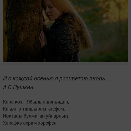
И с каждой осенью я расцветаю вновь...
А.С.Пушкин
Кара көз... Ябылып дөньядан,
Каһвәгә тапшырам кәефем.
Ноктасы булмаган уйларның
Хәрефкә аерам хәрефен.