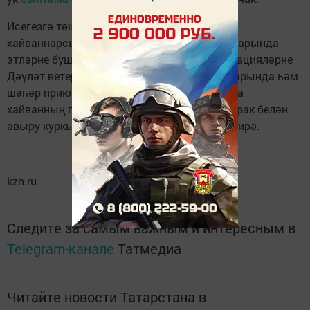
Исегезгә төшерәбез, «Казан – ташландык
хайваннарсыз шәһәр» программасы кысаларында
этләрне бушлай стерилизацияләү
уза
. Операцияләрне
Дәүләт ветеринария берләшмәсе клиникаларында һәм
шәһәр приютларында үткәрәләр. Процедура
хайванның гомер озынлыгын арттырырга, рак белән
авыру куркынычын киметергә мөмкинлек бирә.
kzn.ru
Следите за самым важным и интересным в
Telegram-канале
Татмедиа
Читайте новости Татарстана в