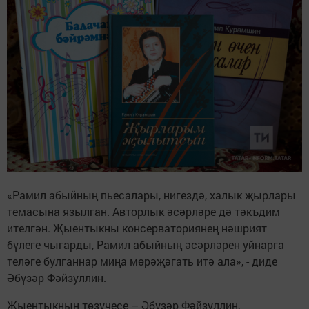
«Рамил абыйның пьесалары, нигездә, халык җырлары
темасына язылган. Авторлык әсәрләре дә тәкъдим
ителгән. Җыентыкны консерваториянең нәшрият
бүлеге чыгарды, Рамил абыйның әсәрләрен уйнарга
теләге булганнар миңа мөрәҗәгать итә ала», - диде
Әбүзәр Фәйзуллин.
Җыентыкның төзүчесе – Әбүзәр Фәйзуллин,