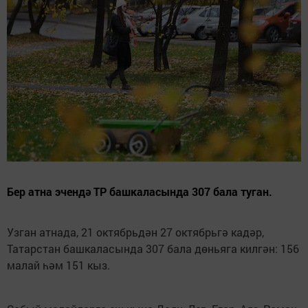
Бер атна эчендә ТР башкаласында 307 бала туган.
Узган атнада, 21 октябрьдән 27 октябрьгә кадәр,
Татарстан башкаласында 307 бала дөньяга килгән: 156
малай һәм 151 кыз.