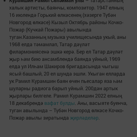
Курамшин Рамил Сөләйман улы
– Татарстанның
халык артисты, баянчы, композитор. 1947 елның
16 июлендә Горький өлкәсенең (хәзерге Түбән
Новгород өлкәсе) Кызыл Октябрь районы Кочко-
Пожар (Кучкай Пожары) авылында
туган.Казанның музыка училищесында укый, аны
1968 елда тәмамлап, Татар дәүләт
филармониясенә эшкә керә. Бер ел Татар дәүләт
җыр һәм бию ансамблендә баянда уйный, 1969
елда ул Илһам Шакиров бригадасында чыгыш
ясый башлый, 20 ел шунда эшли. Укыган елларда
ук Рамил Курамшин баян өчен пьесалар яза һәм
шуларны радиога барып уйный. 200дән артык
җырлары билгеле. Рамил Курамшин 2022 елның
18 декабрендә
вафат булды
. Аны, васыяте буенча,
туган авылында – Түбән Новгород өлкәсе Кочко-
Пожар авылы зиратында
җирләделәр
.