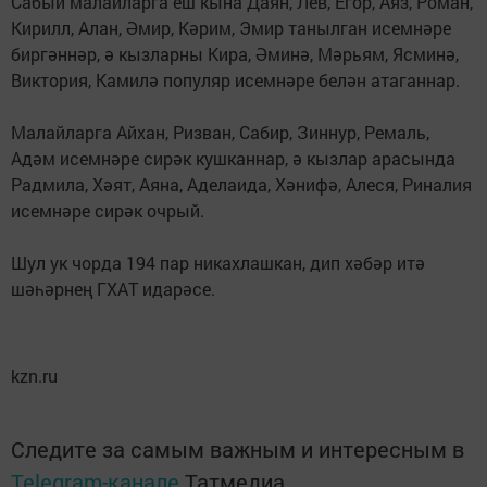
Сабый малайларга еш кына Даян, Лев, Егор, Аяз, Роман,
Кирилл, Алан, Әмир, Кәрим, Эмир танылган исемнәре
биргәннәр, ә кызларны Кира, Әминә, Мәрьям, Ясминә,
Виктория, Камилә популяр исемнәре белән атаганнар.
Малайларга Айхан, Ризван, Сабир, Зиннур, Ремаль,
Адәм исемнәре сирәк кушканнар, ә кызлар арасында
Радмила, Хәят, Аяна, Аделаида, Хәнифә, Алеся, Риналия
исемнәре сирәк очрый.
Шул ук чорда 194 пар никахлашкан, дип хәбәр итә
шәһәрнең ГХАТ идарәсе.
kzn.ru
Следите за самым важным и интересным в
Telegram-канале
Татмедиа