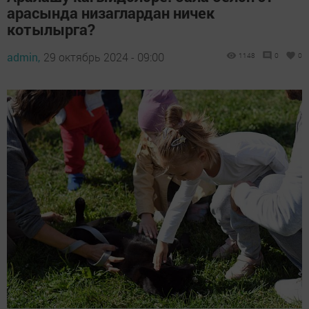
арасында низаглардан ничек
котылырга?
admin,
29 октябрь 2024 - 09:00
1148
0
0