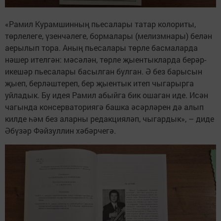
«Рамил Курамшинның пьесалары татар колориты,
төрлелеге, үзенчәлеге, бормалары (мелизмнары) белән
аерылып тора. Аның пьесалары төрле басмаларда
нәшер ителгән: мәсәлән, төрле җыентыкларда берәр-
икешәр пьесалары басылган булган. Ә без барысын
җыеп, берләштереп, бер җыентык итеп чыгарырга
уйладык. Бу идея Рамил абыйга бик ошаган иде. Исән
чагында консерваториягә башка әсәрләрен дә алып
килде һәм без аларны редакцияләп, чыгардык», – диде
Әбүзәр Фәйзуллин хәбәрчегә.