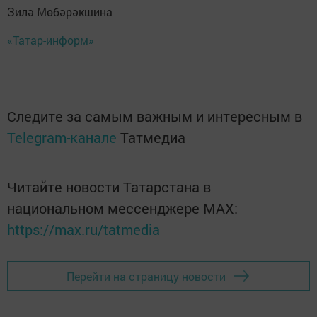
Зилә Мөбәрәкшина
«Татар-информ»
Следите за самым важным и интересным в
Telegram-канале
Татмедиа
Читайте новости Татарстана в
национальном мессенджере MАХ:
https://max.ru/tatmedia
Перейти на страницу новости