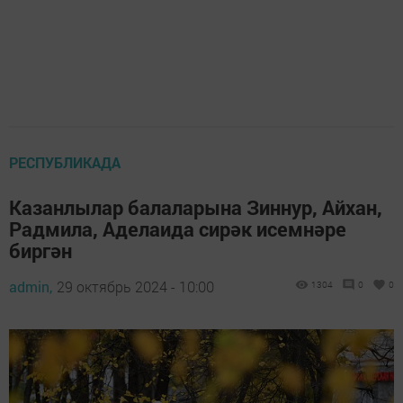
РЕСПУБЛИКАДА
Казанлылар балаларына Зиннур, Айхан,
Радмила, Аделаида сирәк исемнәре
биргән
admin,
29 октябрь 2024 - 10:00
1304
0
0