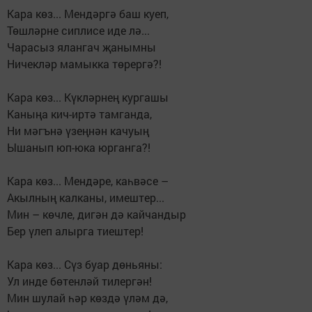
Кара көз... Мендәргә баш куеп,
Төшләрне сиплисе иде лә...
Чарасыз ялангач җанымны
Ничекләр мамыкка төрергә?!
Кара көз... Күкләрнең кургашы
Каныңа кич-иртә тамганда,
Ни мәгънә үзеңнән качуың
Ышанып юп-юка юрганга?!
Кара көз... Мендәре, каһвәсе –
Акылның калканы, имештер...
Мин – көчле, дигән дә кайчандыр
Бер үлеп алырга тиештер!
Кара көз... Сүз буар дөньяны:
Ул инде бөтенләй тилергән!
Мин шулай һәр көздә үләм дә,