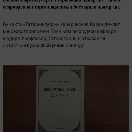
әсәрләреннән торган җыентык бастырып чыгарган.
Бу хакта «Татар-информ» хәбәрчесенә Казан дәүләт
консерваториясенең Баян һәм аккордеон кафедра
мөдире, профессор, Татарстанның атказанган
артисты
Әбүзәр Фәйзуллин
сөйләде.