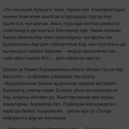
«Ул сенсация булырга тиеш, теркәп куй. Консерватория
минем баян өчен язылган әсәрләрдән торган бер
җыентык чыгарачак. Аның турында мотлак рәвештә
газеталарга да языгыз, белсеннәр иде. Чөнки миннән
башка баянчылар өчен пьесаларны чыгаручы юк.
Булмаганны бар дип сөйләүчеләр бар, мин булганын да
кычкырып сөйләп йөрмим – андый әрсезлегем юк,
гади авыл малае бит», - дип сөйләгән иде ул.
Шулай ук Рамил Курамшинның безгә әйткән тагын бер
васыяте – әсәрләрен радиодан яңгырату.
«Җырларымны башка җырчылар җиренә җиткереп
башкарса, сөенер идем. Баянда уйнаган язмаларым
бар, аларны әйтмим дә. Ишеттерсеннәр иде шушы
язмаларны. Бирмиләр бит. Радиодан яңгырамагач,
кеше дә белми, тыңламый», - дигән иде ул «Татар-
информ»га биргән әңгәмәдә.