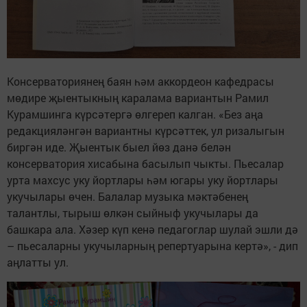
Консерваториянең баян һәм аккордеон кафедрасы
мөдире җыентыкның каралама вариантын Рамил
Курамшинга күрсәтергә өлгереп калган. «Без аңа
редакцияләнгән вариантны күрсәттек, ул ризалыгын
биргән иде. Җыентык быел йөз данә белән
консерватория хисабына басылып чыкты. Пьесалар
урта махсус уку йортлары һәм югары уку йортлары
укучылары өчен. Балалар музыка мәктәбенең
талантлы, тырыш өлкән сыйныф укучылары да
башкара ала. Хәзер күп кенә педагоглар шулай эшли дә
– пьесаларны укучыларның репертуарына кертә», - дип
аңлатты ул.