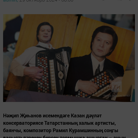
Нәҗип Җиһанов исемендәге Казан дәүләт
консерваториясе Татарстанның халык артисты,
баянчы, композитор Рамил Курамшинның соңгы
васыятьләренең берсен тормышка ашырган – аның