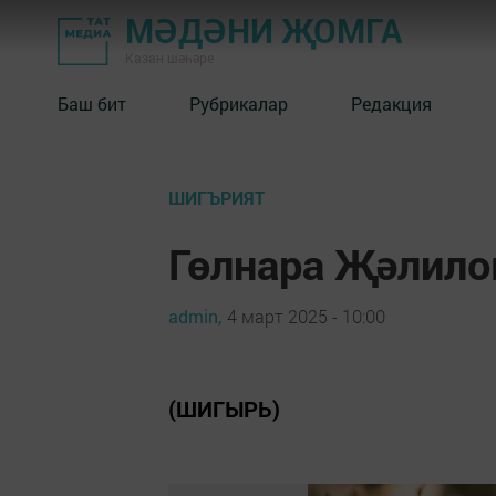
МӘДӘНИ ҖОМГА
Казан шәһәре
Баш бит
Рубрикалар
Редакция
ШИГЪРИЯТ
Гөлнара Җәлилов
admin,
4 март 2025 - 10:00
(ШИГЫРЬ)