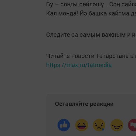
Бу – соңгы сөйләшү... Соң сайла
Кал монда! Йә башка кайтма да
Следите за самым важным и 
Читайте новости Татарстана 
https://max.ru/tatmedia
Оставляйте реакции