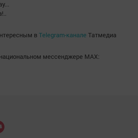
у...
!..
интересным в
Telegram-канале
Татмедиа
в национальном мессенджере MАХ: