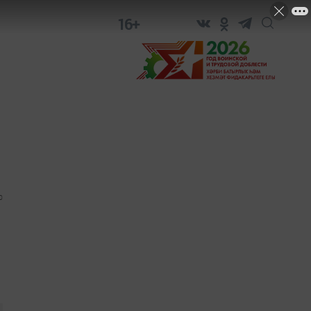
16+
0