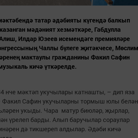
мәктәбендә татар әдәбияты күгендә балкып
казанган мәдәният хезмәткәре, Габдулла
. Алиш, Илдар Юзеев исемендәге премияләре
конгрессының Чаллы бүлеге җитәкчесе, Мөсли
әренең мактаулы гражданины Факил Сафин
узыкаль кичә үткәрелде.
, 34 нче мәктәп укучылары катнашты, – дип яза
– Факил Сафин укучыларны тормыш юлы белән
ләрен укыды. Чара матур биюләр, җырлар,
ән үрелеп барды. Алып баручылар сораулар
нәрен дә тикшереп алдылар. Әдәби кичә