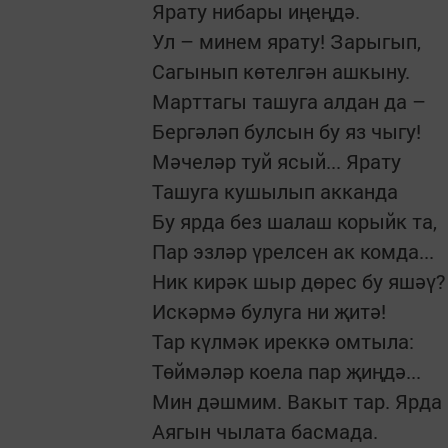
Ярату нибары иңеңдә.
Ул – минем ярату! Зарыгып,
Сагынып көтелгән ашкыну.
Марттагы ташуга алдан да –
Бергәләп булсын бу яз чыгу!
Мәчеләр туй ясый... Ярату
Ташуга кушылып акканда
Бу ярда без шалаш корыйк та,
Пар эзләр үрелсен ак комда...
Ник кирәк шыр дөрес бу яшәү?
Искәрмә булуга ни җитә!
Тар күлмәк иреккә омтыла:
Төймәләр коела пар җиңдә...
Мин дәшмим. Вакыт тар. Ярда
Аягын чылата басмада.