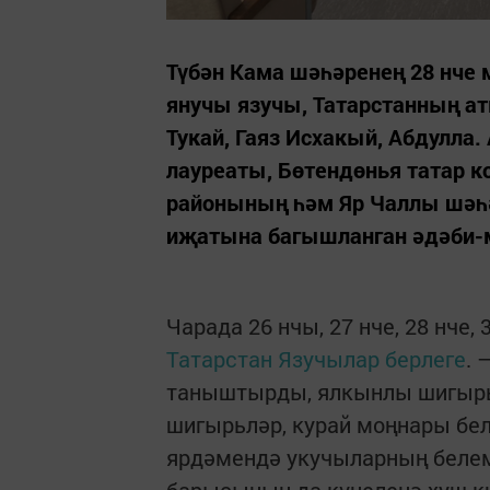
Түбән Кама шәһәренең 28 нче 
янучы язучы, Татарстанның ат
Тукай, Гаяз Исхакый, Абдулла
лауреаты, Бөтендөнья татар 
районының һәм Яр Чаллы шәһ
иҗатына багышланган әдәби-м
Чарада 26 нчы, 27 нче, 28 нче
Татарстан Язучылар берлеге
. 
таныштырды, ялкынлы шигырь
шигырьләр, курай моңнары бел
ярдәмендә укучыларның белем