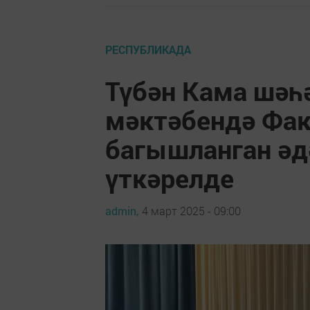
РЕСПУБЛИКАДА
Түбән Кама шәһ
мәктәбендә Фа
багышланган әд
үткәрелде
admin,
4 март 2025 - 09:00