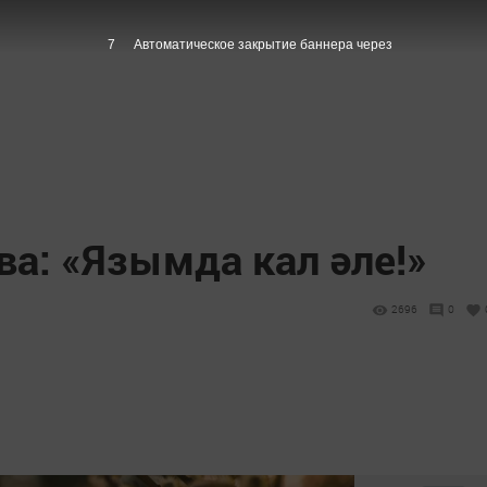
6
Автоматическое закрытие баннера через
а: «Язымда кал әле!»
2696
0