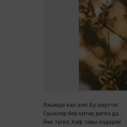
Язымда кал әле! Бу мартта!
Суыклар бер китәр диген дә...
Йөк түгел, Каф тавы кадәрле