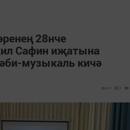
әренең 28нче
кил Сафин иҗатына
әби-музыкаль кичә
913
0