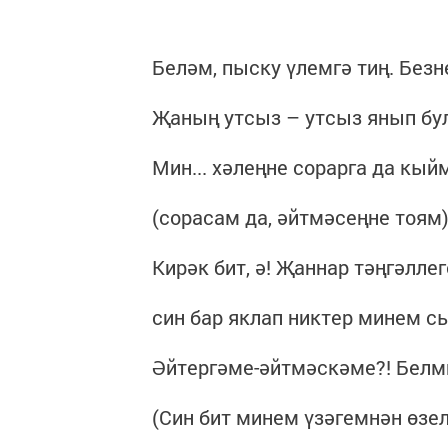
Беләм, пыску үлемгә тиң. Безн
Җаның утсыз – утсыз янып бул
Мин... хәлеңне сорарга да кы
(сорасам да, әйтмәсеңне тоям)
Кирәк бит, ә! Җаннар тәңгәллег
син бар яклап никтер минем с
Әйтергәме-әйтмәскәме?! Белм
(Син бит минем үзәгемнән өзел