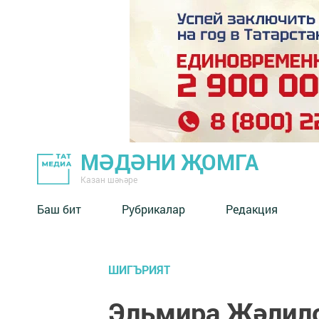
МӘДӘНИ ҖОМГА
Казан шәһәре
Баш бит
Рубрикалар
Редакция
ШИГЪРИЯТ
Эльмира Җәлило