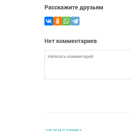
Расскажите друзьям
Нет комментариев
ӘДӘБИ СӘХИФӘ