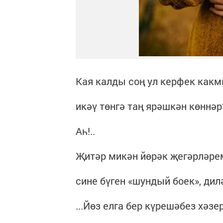
Кая калды соң ул керфек какм
икәү төнгә таң ярәшкән көннәр?
Аһ!..
Җитәр микән йөрәк җегәрләре
сине бүген «шундый боек», дилә
...Йөз елга бер күрешәбез хәзе