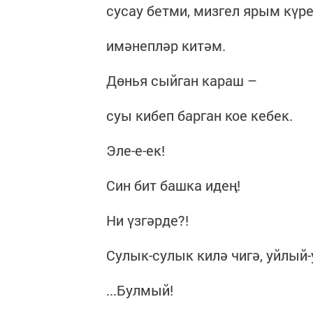
сусау бетми, мизгел ярым күре
имәнепләр китәм.
Дөнья сыйган караш –
суы кибеп барган кое кебек.
Эле-е-ек!
Син бит башка идең!
Ни үзгәрде?!
Сулык-сулык килә чигә, уйлый-
...Булмый!