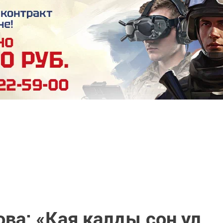
ва: «Кая калды соң ул