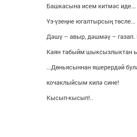
Башкасына исем китмәс иде...
Үз-үзеңне югалтырсың төсле...
Дәшү – авыр, дәшмәү – газап.
Каян табыйм шыксызлыктан 
...Дөньясыннан яшерердәй бул
кочаклыйсым килә сине!
Кысып-кысып!..