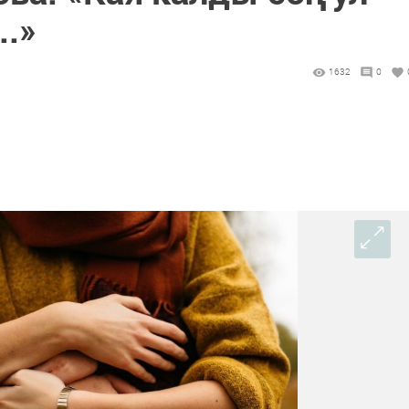
..»
1632
0