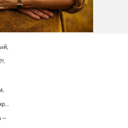
ый,
!.
м,
р...
р –