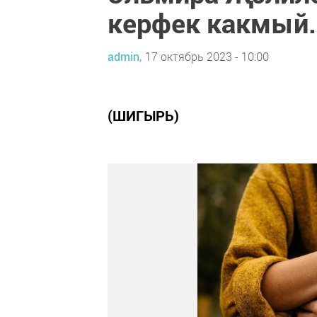
керфек какмый.
admin,
17 октябрь 2023 - 10:00
(ШИГЫРЬ)