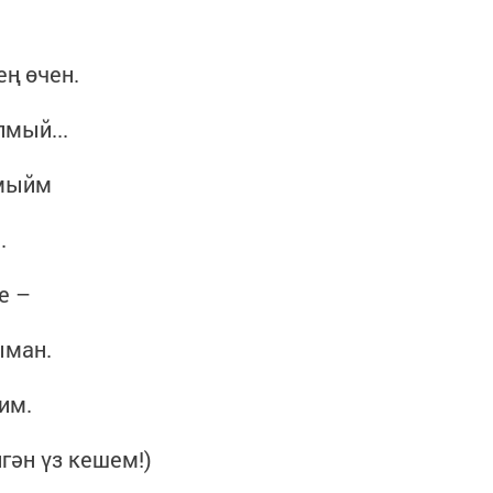
ең өчен.
мый...
ймыйм
.
е –
ыман.
им.
гән үз кешем!)