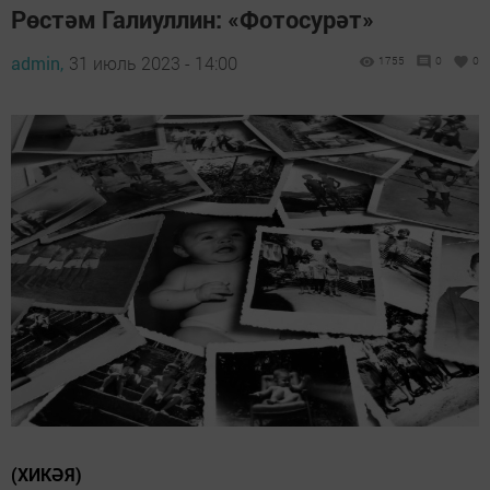
Рөстәм Галиуллин: «Фотосурәт»
admin,
31 июль 2023 - 14:00
1755
0
0
(ХИКӘЯ)