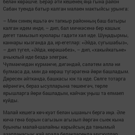
белән көрәшче. Берәр әти кешенең яңа гына район
Сабан туенда батыр калган малаен мактыйсы урынга:
– Мин синең яшьтә өч тапкыр районның баш батыры
калган идем инде, – дип, бал мичкәсенә бер кашык
дегет тамызып куюлары гадәти хәл иде. Шуңадырмы,
каннары кызганда да, ир-егетләр: «Әйдә, сугышабыз»,
– дип түгел, «Әйдә, көрәшәбез», – дип, «хакыйкатьне»
ачыклый иде бездә элегрәк.
Чүлмәкчедән күрмәкче, дигәндәй, сәләтем әллә ни
булмаса да, мин дә көрәш түгәрәгенә йөри башладым.
Дөресен әйткәндә, башкасы юк та иде. Сөлге тотарга
өйрәнгәч, бераз ысулларына төшенгәч, төрле
ярышларга йөри башладым, кайчак уңыш та елмаеп
куйды.
Малай кешегә көч-куәт белән ышаныч бергә иңә. Әле
кичә генә борын сагызын агызып йөргән сыек кына
буынлы малай-шалайны карыйсың да танымый
азапланасың: кай арада беләкләрендә мускуллар