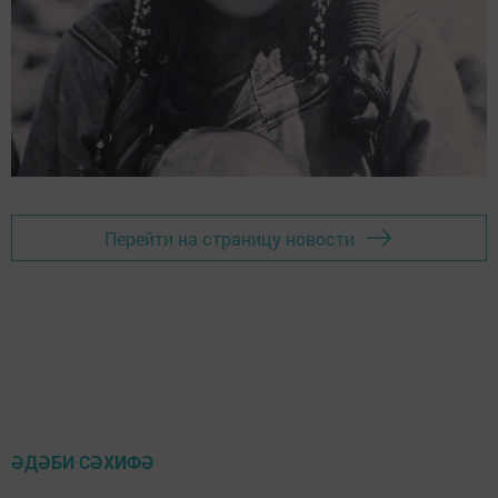
Перейти на страницу новости
ӘДӘБИ СӘХИФӘ