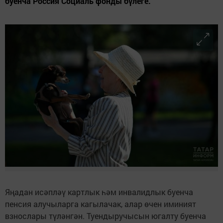
буенча Россия Социаль фонды бүлеге.
Яңадан исәпләү картлык һәм инвалидлык буенча
пенсия алучыларга кагылачак, алар өчен иминият
взнослары түләнгән. Туендыручысын югалту буенча