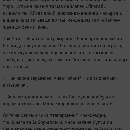
тора. Кулына кызыл тасма бәйләгән «Ялагай»
кушаматлы Айзат абый икебезне мәйданга чакыргач,
ышанычым тагын да артты: көндәшем сөлге бәйләү
җаен да белми икән.
Тик Айзат абый нигәдер көрәшне башларга ашыкмый,
болай да алсу шома йөзе бөтенләй чия төсенә кергән,
үзе исә кунак малаен иңеннән кочып тоткан килеш,
трибуна ягыннан күзен алмый. Авызын колагына кадәр
ерган тагын.
– Ник көрәштермисең, Айзат абый? – дип сорадым,
аптырагач.
– Ашыкма, кабаланма. Салих Сафиуллович бу якка
карамый бит әле. Малае көрәшкәнне күрсен инде.
Өстемә салкын су сиптеләрмени? Ирексездән,
трибунага таба борылдым. Анда кәтәнә булса да,
башкалардан озын күренгән түп-түгәрәк кабак башлы,