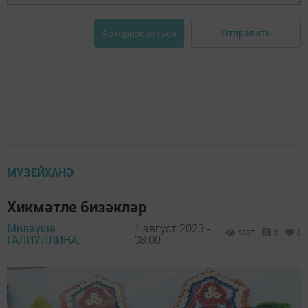
Отправить
Авторизоваться
МУЗЕЙХАНӘ
Хикмәтле бизәкләр
Миләүшә
1 август 2023 -
1067
0
0
ГАЛИУЛЛИНА,
08:00