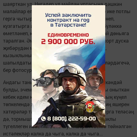
шаярткан ул. Нигәдер ул мәйдан уртасына дәшкән
малайлар еламсырап читкә киткән, мин исә ике потлы
гергә чытырдатып ябышканмын да үҗәтләнеп,
кузгатырга азапланганмын. Тешне кысып, бүләккә
өметләнеп, көчәнеп төшкән фотосурәт шулай дөньяга
таралган. Әмма аның сыйфаты начар, башкорт дуска
җибәрүдән мәгънә юк. Ул теләгәнчә, җанлы,
кызыклыны таба алмадым дип, альбомны
шапылдатып япкан идем, тылсымлы әкиятләрдәгечә,
бер фотосурәт шуып килеп чыкты.
Андагы таныш күренештән җир убылып киткәндәй
булды, эчемә салкын йөгерде. Ул вакыйганы оныткан
кебек идем югыйсә. Күрәсең, адәм баласының күңел
төпкелендә хәтерне җыйнап саклый торган иң яшерен
хатирәләр тартмасы бар. Ничек кенә онытырга теләсәң
дә, тормыштагы бер генә мизгелнең дә очраклы
түгеллеген исбатлап, әнә шул яшерен төенгә төйнәлгән
истәлекләр калка да чыга, калка да чыга...