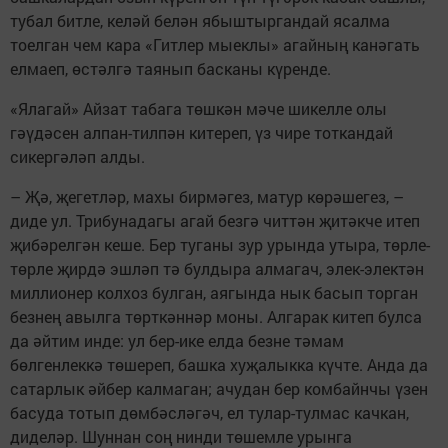
тубал битле, келәй белән ябыштыргандай ясалма
тоелган чем кара «Гитлер мыеклы» агайның канәгать
елмаеп, өстәлгә таянып басканы күренде.
«Ялагай» Айзат табага төшкән мәче шикелле олы
гәүдәсен алпан-тилпән китереп, үз чире тоткандай
сикергәләп алды.
– Җә, җегетләр, махы бирмәгез, матур көрәшегез, –
диде ул. Трибунадагы агай безгә читтән җитәкче итеп
җибәрелгән кеше. Бер туганы зур урында утыра, төрле-
төрле җирдә эшләп тә булдыра алмагач, элек-электән
миллионер колхоз булган, аягында нык басып торган
безнең авылга төрткәннәр моны. Алгарак китеп булса
да әйтим инде: ул бер-ике елда безне тәмам
бөлгенлеккә төшереп, башка хуҗалыкка күчте. Анда да
сатарлык әйбер калмаган; ачудан бер комбайнчы үзен
басуда тотып дөмбәсләгәч, ел тулар-тулмас качкан,
диделәр. Шуннан соң нинди төшемле урынга