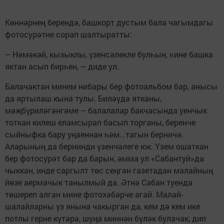
Көннәрнең берендә, башкорт дустым бала чагымдагы
фотосурәтне сорап шалтыратты:
– Нәмәкәй, кызыклы, үзенсәлекле булһын, һине башка
яктан асып бирһен, – диде ул.
Балачактан минем нибары бер фотоальбом бар, анысы
да яртылаш кына тулы. Биләүдә ятканы,
мәҗбүриләгәнгәме – балалалар бакчасында уенчык
тоткан килеш еламсырап басып торганы, беренче
сыйныфка бару уңаеннан һәм...тагын берничә.
Аларының да бернинди үзенчәлеге юк. Үзем ошаткан
бер фотосурәт бар да барын, әмма ул «Сабантуй»да
чыккан, инде саргылт төс сеңгән газетадан малайның
йөзе аермачык танылмый да. Әтнә Сабан туенда
төшереп алган мине фотохәбәрче агай. Малай-
шалайларны үз янына чакырган да, кем дә кем ике
потлы герне күтәрә, шуңа миннән бүләк булачак, дип