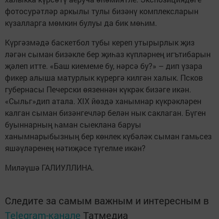
фотосурәтләр аркылы тулы бизәнү комплексларын
күзалларга мөмкин булуы да бик мөһим.
Күргәзмәдә баскетбол тубы кереп утырырлык җиз
ләгән сыман бизәкле бер җиһаз күпләрнең игътибарын
җәлеп итте. «Баш кие­меме бу, нәрсә бу?» – дип үзара
фикер алыша матурлык күрергә килгән халык. Псков
губернасы Печерски өязеннән күкрәк бизәге икән.
«Сыльг»дип атала. XIX йөздә ханымнар күк­рәкләрен
калган сыман бизәнгечләр белән нык саклаган. Бүген
буыннарның һаман сыеклана баруы
ханымнарыбызның бер көнлек күбәләк сыман гамьсез
яшәүләренең нәтиҗәсе түгелме икән?
Миләүшә ГАЛИУЛЛИНА.
Следите за самым важным и интересным в
Telegram-канале
Татмедиа