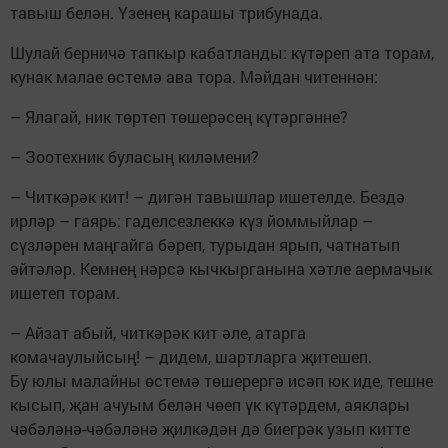
тавыш белән. Үзенең карашы трибунада.
Шулай берничә тапкыр кабатланды: күтәреп ата торам,
кунак малае өстемә ава тора. Мәйдан читеннән:
– Ялагай, ник төртеп төшерәсең күтәргәнне?
– Зоотехник буласың киләмени?
– Читкәрәк кит! – дигән тавышлар ишетелде. Бездә
ирләр – гаярь: гаделсезлеккә күз йоммыйлар –
сүзләрен маңгайга бәреп, турыдан ярып, чатнатып
әйтәләр. Кемнең нәрсә кычкырганына хәтле аермачык
ишетеп торам.
– Айзат абый, читкәрәк кит әле, атарга
комачаулыйсың! – дидем, шартларга җитешеп.
Бу юлы малайны өстемә төшерергә исәп юк иде, тешне
кысып, җан ачуым белән чөеп үк күтәрдем, аяклары
чәбәләнә-чәбәләнә җилкәдән дә биегрәк узып китте