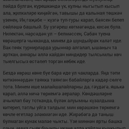
пәйда булган, күрешкәндә үк, кулны ныгытып кысып
ала, җилкәләре киңәйгән, тавышы да калыная төшкән
үзенең. Иң гаҗәбе – күзгә туп-туры карап, бәясен белеп
сөйләшә башлый. Бу үзгәреш көтмәгәндә, кисәк була.
Нилектән, нәрсәдән ул – белмәссең. Сабан туена
көрәшергә чыкканда, минем дә шундыйрак халәт иде.
Вак-төяк турнирларда урыннар алгалап, ышаныч та
арткан, аннары әллә кайдан ниндидер тылсымлы көч
тыелгысыз өстәлеп торган кебек иде.
Бездә көрәш көне буе бара иде ул чакларда. Яңа тәпи
киткәннәрдән таякка таянган бабайларга кадәр сөлге
тота. Минем ише малайшалайларны да, гәүдәгә, яшькә
карап, әллә ничә төркемгә аералар. Көндәшләрне
ачыклап бау тотканда, бүләк алуымны күзалдыма
китереп, татлы уйга талдым: мин көрәшкән төркемгә
көчле егетләр эләкмәгән иде. Жирәбәгә дә таныш
булмаган кунак малае чыкты. Үзе миннән ярты башка
озын, әмма сыек буынлы икәне әллә кайдан кычкырып