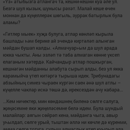
«Үз» атыбызга атлангач та, кешни-кешни куа әле ул.
Безгә шул кызык, шунысы рәхәт. Малай кеше өчен
моннан да күңеллерәк шөгыль, зуррак батырлык була
аламы?
«Гитлер мыек» хуҗа булуга, атлар көнләп кырыла
башлады һәм берике ай эчендә киртәләп алынган
мәйдан бушап калды. «Алмачуар»ым да шул арада
юкка чыкты. Аны эзләп тә таба алмаган көнне үксеп
елаганым хәтердә. Кайчандыр атлар пошкырган,
кешнәгән мәйданны алабута сырып алды, без ул якка
карамыйча үтеп китәргә тырыша идек. Трибунадагы
абзыйның симез чыраен күргән саен әнә шул атлы –
күңелле чаклар искә төшә дә, ирексездән ачу кабара...
...Кем ничектер, мин көндәшнең биленә сөлге салуга,
җиңәсемне яки җиңеләсемне белә идем. Була шундый
малайлар: аягын сөйрәп кенә, мәйданга чыга, авыр
уһылдап, сөлге урый, тыштан әллә ни көчле дә күренми,
әмма сөлге тотуга, сулыш алмаслык итеп куырып ала,