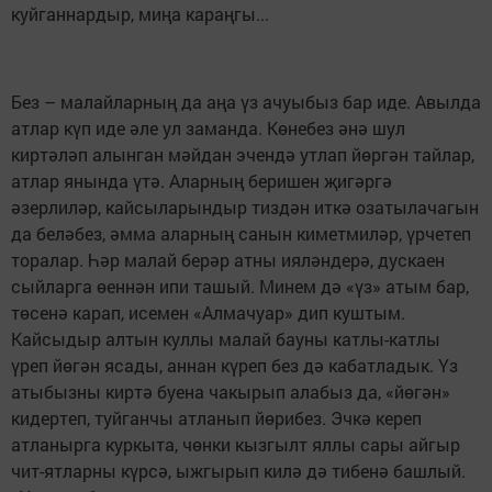
куйганнардыр, миңа караңгы...
Без – малайларның да аңа үз ачуыбыз бар иде. Авылда
атлар күп иде әле ул заманда. Көнебез әнә шул
киртәләп алынган мәйдан эчендә утлап йөргән тайлар,
атлар янында үтә. Аларның беришен җигәргә
әзерлиләр, кайсыларындыр тиздән иткә озатылачагын
да беләбез, әмма аларның санын киметмиләр, үрчетеп
торалар. Һәр малай берәр атны ияләндерә, дускаен
сыйларга өеннән ипи ташый. Минем дә «үз» атым бар,
төсенә карап, исемен «Алмачуар» дип куштым.
Кайсыдыр алтын куллы малай бауны катлы-катлы
үреп йөгән ясады, аннан күреп без дә кабатладык. Үз
атыбызны киртә буена чакырып алабыз да, «йөгән»
кидертеп, туйганчы атланып йөрибез. Эчкә кереп
атланырга куркыта, чөнки кызгылт яллы сары айгыр
чит-ятларны күрсә, ыжгырып килә дә тибенә башлый.