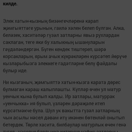
килде.
Элек хатын-кызның бизәнгечләренә карап
җәмгыяттәге урынын, гаилә хәлен белеп булган. Алка,
беләзек, хаситәләр гүзәл затларны явыз рухлардан
саклаган, теге яки бу халыкның ышануларын
гәүдәләндергән. Бүген кендек тиштереп, шәрә
корсакларын, ярым ачык күк­рәкләрен күрсәтеп йөрүче
кызларыбызга элеккеге гадәтләрне белү файдалы
булыр иде.
Ни кызганыч, җәмгыяттә хатын-кызга карата дөрес
булмаган караш калыплашты. Күпләр өчен ул матур
уенчык кына булып калды. Ир затлары, матуррак
«уенчыкка» ия булып, үзләрен дәрәҗәле итеп
күрсәтмәкче була. Шул ук вакытта гүзәл затларның
чын асылы нәсел дәвам итү икәнен бөтенләй онытып
бетердек. Төрле хаситә, билбау­лар матурлык өчен генә
түгел, нәселне барлыкка китерүче нәфис затларны