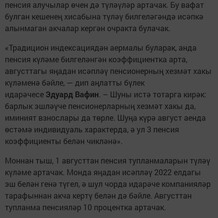
пенсия алучылар өчен дә түләүләр артачак. Бу вафат
булган кешенең хисабына түләү билгеләгәндә исәпкә
алынмаган акчалар кергән очракта булачак.
«Традицион индексациядән аермалы буларак, анда
пенсия күләме билгеләнгән коэффициентка арта,
августтагы яңадан исәпләү пенсионерның хезмәт хакы
күләменә бәйле, — дип аңлатты бүлек
идарәчесе
Эдуард Вафин
. – Шуны истә тотарга кирәк:
барлык эшләүче пенсионерларның хезмәт хакы да,
иминият взнослары да төрле. Шуңа күрә август аенда
өстәмә индивидуаль характерда, ә ул 3 пенсия
коэффициенты белән чикләнә».
Моннан тыш, 1 августтан пенсия тупланмаларын түләү
күләме артачак. Монда яңадан исәпләү 2022 елдагы
эш белән генә түгел, ә шул чорда идарәче компанияләр
тарафыннан акча кертү белән дә бәйле. Августтан
тупланма пенсияләр 10 процентка артачак.