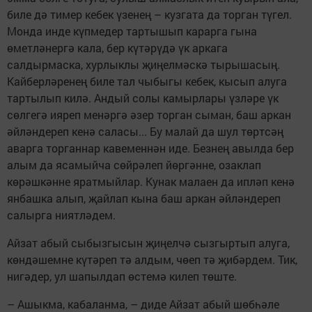
биле дә тимер кебек үзенең – кузгата да торган түгел.
Монда инде күпмедер тартышып карарга гына
өметләнергә кала, бер күтәрүдә үк аркага
салдырмаска, хурлыклы җиңелмәскә тырышасың.
Кайберләренең биле тал чыбыгы кебек, кысып алуга
тартылып килә. Андый солы камырлары үзләре үк
сөлгегә ияреп менәргә әзер торган сыман, баш аркан
әйләндереп кенә саласы... Бу малай да шул төртсәң
аварга торганнар кавеменнән иде. Безнең авылда бер
алым да ясамыйча сөйрәлеп йөргәнне, озаклап
көрәшкәнне яратмыйлар. Кунак малаен да ипләп кенә
янбашка алып, җайлап кына баш аркан әйләндереп
салырга ниятләдем.
Айзат абый сыбызгысын җиңелчә сызгыртып алуга,
көндәшемне күтәреп тә алдым, чөеп тә җибәрдем. Тик,
нигәдер, ул шапылдап өстемә килеп төште.
– Ашыкма, кабаланма, – диде Айзат абый шөбһәле