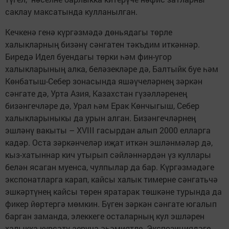
саклау максатында кулланылган.
Кечкенә генә күргәзмәдә дөнья­дагы төрле
халыкларның бизәнү сәнгатен тәкъдим иткәннәр.
Биредә Идел буендагы төрки һәм фин-угор
халыкларының алка, беләзекләре дә, Балтыйк буе һәм
Көнбатыш-Себер зонасында яшәүчеләрнең зәркән
сәнгате дә, Урта Азия, Казахстан гүзәлләренең
бизәнгечләре дә, Урал һәм Ерак Көнчыгыш, Себер
халыкларыныкы да урын алган. Бизәнгечләрнең
эшләнү вакыты – XVIII гасырдан алып 2000 елларга
кадәр. Оста зәркәнчеләр иҗат иткән эшләнмәләр дә,
кыз-хатыннар кич утырып сәйләннәрдән үз куллары
белән ясаган муенса, чулпылар да бар. Күргәзмәдәге
экспонатларга карап, кайсы халык тимерне сәнгатьчә
эшкәртүнең кайсы төрен яратарак төшкәне турында да
фикер йөртергә мөмкин. Бүген зәркән сәнгате югалып
барган заманда, элеккеге осталарның кул эшләрен
халыкка күрсәтү аеруча әһәмиятле. Экспозиция­дәге