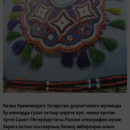
Казан Кремлендәге Татарстан дәүләтчелеге музеенда
бу көннәрдә гүзәл затлар аеруча күп, чөнки күптән
түгел Санкт-Петербургтагы Россия этнография музее
бирегә хатын-кызларның бизәнү әйберләрен алып