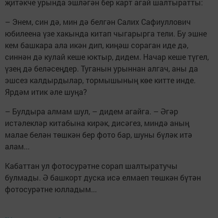
җитәкче урында эшләгән бер карт агай шалтыратты:
– Энем, син дә, мин дә белгән Салих Сафиуллович
юбилеена үзе хакында китап чыгарырга тели. Бу эшне
кем башкара ала икән дип, киңәш сораган иде дә,
синнән дә кулай кеше юктыр, дидем. Начар кеше түгел,
үзең дә беләсеңдер. Туганын урыннан алгач, аны да
эшсез калдырдылар, тормышының көе китте инде.
Ярдәм итик әле шуңа?
– Булдыра алмам шул, – дидем агайга. – Әгәр
истәлекләр китабына кирәк, дисәгез, миндә аның
малае белән төшкән бер фото бар, шуны бүләк итә
алам...
Кабаттан ул фотосурәтне сорап шалтыратучы
булмады. Ә башкорт дуска исә елмаеп төшкән бүтән
фотосурәтне юлладым...