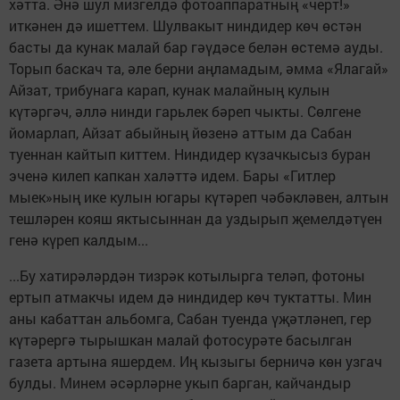
хәтта. Әнә шул мизгелдә фотоаппаратның «черт!»
иткәнен дә ишеттем. Шулвакыт ниндидер көч өстән
басты да кунак малай бар гәүдәсе белән өстемә ауды.
Торып баскач та, әле берни аңламадым, әмма «Ялагай»
Айзат, трибунага карап, кунак малайның кулын
күтәргәч, әллә нинди гарьлек бәреп чыкты. Сөлгене
йомарлап, Айзат абыйның йөзенә аттым да Сабан
туеннан кайтып киттем. Ниндидер күзачкысыз буран
эченә килеп капкан халәттә идем. Бары «Гитлер
мыек»ның ике кулын югары күтәреп чәбәкләвен, алтын
тешләрен кояш яктысыннан да уздырып җемелдәтүен
генә күреп калдым...
...Бу хатирәләрдән тизрәк котылырга теләп, фотоны
ертып атмакчы идем дә ниндидер көч туктатты. Мин
аны кабаттан альбомга, Сабан туенда үҗәтләнеп, гер
күтәрергә тырышкан малай фотосурәте басылган
газета артына яшердем. Иң кызыгы берничә көн узгач
булды. Минем әсәрләрне укып барган, кайчандыр