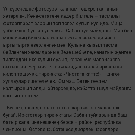
Ул күренешне фотосурәткә апам төшереп алганын
хәтерлим. Көне-сәгатенә кадәр билгеле – тасмалы
фотоаппарат аларын төп-төгәл сугып куя иде. Миңа
унбер яшь булган ул чакта. Сабан туе мәйданы. Мин бер
малайның биленнән кысып күтәргәнмен дә чөеп
ыргытырга әзерләнгәнмен. Кулына кызыл тасма
бәйләнгән хөкемдарның йөзе шөбһәле, канатын җәйгән
тилгәндәй, ике кулын сузып, көрәшүче малайларга
омтылган. Бер мизгел һәм көндәш малай аркасына
килеп төшәчәк, тирә-якта: «Чистага китте!» – дигән
хуплаулар ишетеләчәк. Әмма... Бөтен гәүдәм
калтыранып алды, әйтерсең лә, кабаттан шул мәйданга
кайтып төштем.
...Безнең авылда сөлге тотып карамаган малай юк
бугай. Ир-егетләр тирә-яктагы Сабан туйларында баш
батыр кала, ике кешенең берсе – район, республика
чемпионы. Өстәвенә, бөтенесе диярлек нәселләре