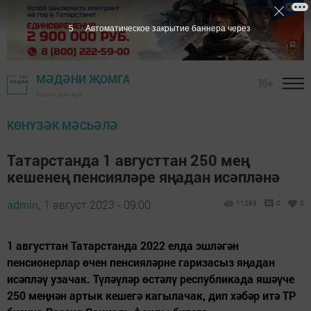
4
Автоматическое закрытие баннера через
МӘДӘНИ ҖОМГА
16+
Казан шәһәре
КӨНҮЗӘК МӘСЬӘЛӘ
Татарстанда 1 августтан 250 мең
кешенең пенсияләре яңадан исәпләнә
admin,
1 август 2023 - 09:00
11299
0
0
1 августтан Татарстанда 2022 елда эшләгән
пенсионерлар өчен пенсияләрне гаризасыз яңадан
исәпләү узачак. Түләүләр өстәлү республикада яшәүче
250 меңнән артык кешегә кагылачак, дип хәбәр итә ТР