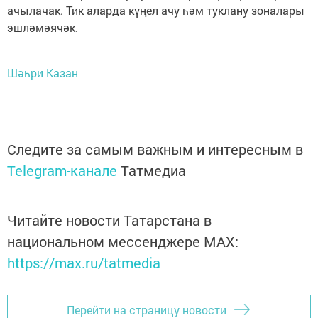
ачылачак. Тик аларда күңел ачу һәм туклану зоналары
эшләмәячәк.
Шәһри Казан
Следите за самым важным и интересным в
Telegram-канале
Татмедиа
Читайте новости Татарстана в
национальном мессенджере MАХ:
https://max.ru/tatmedia
Перейти на страницу новости