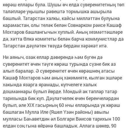
көрәш еллары була. Шушы өч елда суверенитетның төп
таләпләре уңышлы рәвештә тормышка ашырыла
башлый. Татарстан халкы, кайсы милләттән булуына
карамастан, олы теләк белән Совнарком рәисе Кашаф
Мохтаров башлангычын хуплый. Аның хезмәттәшләре
дә, хәтта Өлкә комитеты белән барча коммунистлар да
Татарстан дәүләтен төзүдә бердәм хәрәкәт итә.
Ни аяныч, озак еллар дәверендә һәм бүген дә
суверенитет өчен тәүге көрәш турында сүзне бик аз
алып баралар. Ә суверенитет өчен көрәшнең атасы
Кашаф Мохтаров һәм аның хакимияте, кылган эшләре
хакында язарга ярамады, күпчелеге халык
дошманнары булып йөрде. Мондый ак таплар татар
тарихында бик күп. Дәүләтчелек өчен беренчеләрдән
булып, әле ХIХ гасырның 60 нчы елларында ук көрәш
башлаган Мулла Иле (Яшел Үзән районы) авылы
мулласы Баһаветдин әл Болгари Вәисов тарихын 100
елдан соң гына өйрәнә башладык. Аллага шөкер, 90