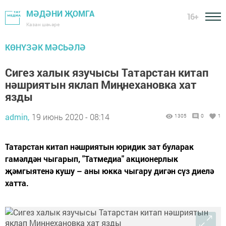
МӘДӘНИ ҖОМГА
16+
Казан шәһәре
КӨНҮЗӘК МӘСЬӘЛӘ
Сигез халык язучысы Татарстан китап
нәшриятын яклап Миңнехановка хат
язды
admin,
19 июнь 2020 - 08:14
1305
0
1
Татарстан китап нәшриятын юридик зат буларак
гамәлдән чыгарып, "Татмедиа" акционерлык
җәмгыятенә кушу – аны юкка чыгару дигән сүз диелә
хатта.