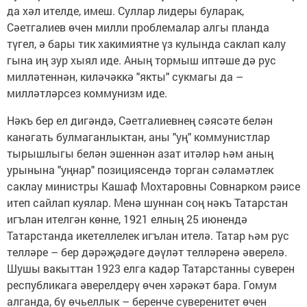
да хәл ителде, имеш. Суллар лидеры буларак,
Сәетгалиев өчен милли проблемалар алгы планда
түгел, ә бары тик хакимиятне үз кулында саклап калу
гына иң зур хыял иде. Аның тормыш иптәше дә рус
милләтеннән, киләчәккә "якты" сукмагы да –
милләтләрсез коммунизм иде.
Нәкъ бер ел дигәндә, Сәетгалиевнең сәясәте белән
канәгать булмаганлыктан, аны "уң" коммунистлар
тырышлыгы белән эшеннән азат итәләр һәм аның
урынына "уңнар" позициясендә торган сәламәтлек
саклау министры Кашаф Мохтаровны Совнарком рәисе
итеп сайлап куялар. Менә шуннан соң нәкъ Татарстан
игълан ителгән көнне, 1921 елның 25 июнендә
Татарстанда икетеллелек игълан ителә. Татар һәм рус
телләре – бер дәрәҗәдәге дәүләт телләренә әверелә.
Шушы вакыттан 1923 елга кадәр Татарстанны суверен
республикага әверелдерү өчен хәрәкәт бара. Гомум
алганда, бу өчьеллык – беренче суверенитет өчен