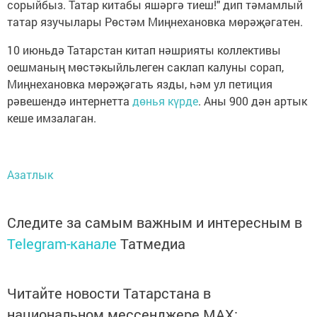
сорыйбыз. Татар китабы яшәргә тиеш!" дип тәмамлый
татар язучылары Рөстәм Миңнехановка мөрәҗәгатен.
10 июньдә Татарстан китап нәшрияты коллективы
оешманың мөстәкыйльлеген саклап калуны сорап,
Миңнехановка мөрәҗәгать язды, һәм ул петиция
рәвешендә интернетта
дөнья күрде
. Аны 900 дән артык
кеше имзалаган.
Азатлык
Следите за самым важным и интересным в
Telegram-канале
Татмедиа
Читайте новости Татарстана в
национальном мессенджере MАХ: