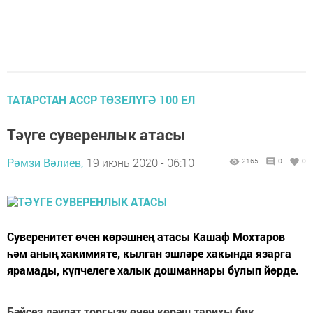
ТАТАРСТАН АССР ТӨЗЕЛҮГӘ 100 ЕЛ
Тәүге суверенлык атасы
Рәмзи Вәлиев,
19 июнь 2020 - 06:10
2165
0
0
Суверенитет өчен көрәшнең атасы Кашаф Мохтаров
һәм аның хакимияте, кылган эшләре хакында язарга
ярамады, күпчелеге халык дошманнары булып йөрде.
Бәйсез дәүләт торгызу өчен көрәш тарихы бик