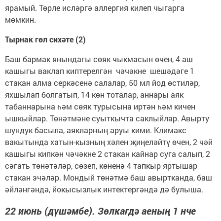
ярамый. Төрле исләргә аллергия килеп чыгарга
мөмкин.
Тырнак гөл сихәте (2)
Баш бармак янындагы сөяк чыкмасын өчен, 4 аш
кашыгы ваклап киптерелгән чәчәкне шешәдәге 1
стакан алма серкәсенә салалар, 50 мл йод өстиләр,
яхшылап болгатып, 14 көн тоталар, аннары аяк
табаннарына һәм сөяк турысына иртән һәм кичен
ышкыйлар. Төнәтмәне суыткычта саклыйлар. Авырту
шундук басыла, аякларның аруы кими. Климакс
вакытында хатын-кызның хәлен җиңеләйтү өчен, 2 чәй
кашыгы кипкән чәчәкне 2 стакан кайнар суга салып, 2
сәгать төнәтәләр, сөзеп, көненә 4 тапкыр яртышар
стакан эчәләр. Мондый төнәтмә баш авыртканда, баш
әйләнгәндә, йокысызлык интектергәндә дә булыша.
22 июнь (дүшәмбе). Зөлкагдә аеның 1 нче