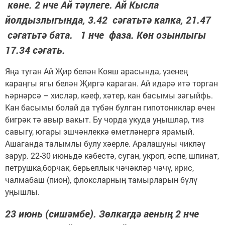
көне. 2 нче Ай тәүлеге. Ай Кысла
йолдызлыгында, 3.42 сәгатьтә калка, 21.47
сәгатьтә бата. 1 нче фаза. Көн озынлыгы
17.34 сәгать.
Яңа туган Ай Җир белән Кояш арасында, үзенең
караңгы ягы белән Җиргә караган. Ай идарә итә торган
һәрнәрсә – хисләр, кәеф, хәтер, кан басымы зәгыйфь.
Кан басымы болай да түбән булган гипотониклар өчен
бигрәк тә авыр вакыт. Бу чорда укуда уңышлар, тиз
савыгу, югары эшчәнлеккә өметләнергә ярамый.
Ашаганда талымлы булу хәерле. Аралашуны чикләү
зарур. 22-30 июньдә кәбестә, суган, укроп, әспе, шпинат,
петрушка,борчак, берьеллык чәчәкләр чәчү, ирис,
чалмабаш (пион), флоксларның тамырларын бүлү
уңышлы.
23 июнь (сишәмбе). Зөлкагдә аеның 2 нче