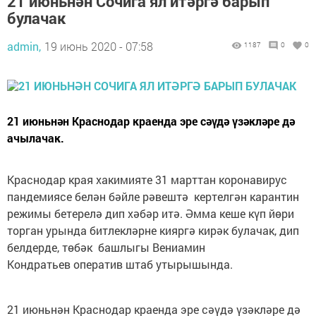
21 июньнән Сочига ял итәргә барып
булачак
admin,
19 июнь 2020 - 07:58
1187
0
0
21 июньнән Краснодар краенда эре сәүдә үзәкләре дә
ачылачак.
Краснодар края хакимияте 31 марттан коронавирус
пандемиясе белән бәйле рәвештә кертелгән карантин
режимы бетерелә дип хәбәр итә. Әмма кеше күп йөри
торган урында битлекләрне кияргә кирәк булачак, дип
белдерде, төбәк башлыгы Вениамин
Кондратьев оператив штаб утырышында.
21 июньнән Краснодар краенда эре сәүдә үзәкләре дә