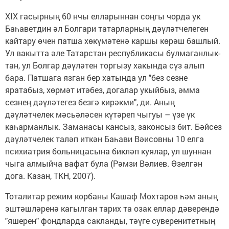
ХIХ гасырның 60 нчы елларыннан соңгы чорда ук
Баһаветдин әл Болгари татарларның дәүләтчелеген
кайтару өчен патша хөкүмәтенә каршы көрәш башлый.
Ул вакытта әле Татарстан республикасы булмаганлык­
тан, ул Болгар дәүләтен торгызу хакында сүз алып
бара. Патшага язган бер хатында ул "без сезне
яратабыз, хөрмәт итәбез, догалар укыйбыз, әмма
сезнең дәүләтегез безгә кирәкми", ди. Аның
дәүләтчелек мәсьәләсен күтәреп чыгуы – үзе үк
каһарманлык. Заманасы кансыз, законсыз бит. Бәйсез
дәүләтчелек таләп иткән Баһави Вәисовны 10 елга
психиатрия больницасына бикләп куялар, ул шуннан
чыга алмыйча вафат була (Рәмзи Вәлиев. Өзелгән
дога. Казан, ТКН, 2007).
Тоталитар режим корбаны Кашаф Мохтаров һәм аның
эштәшләренә кагылган тарих та озак еллар дәверендә
"яшерен" фондларда сакланды, тәүге суверенитетның