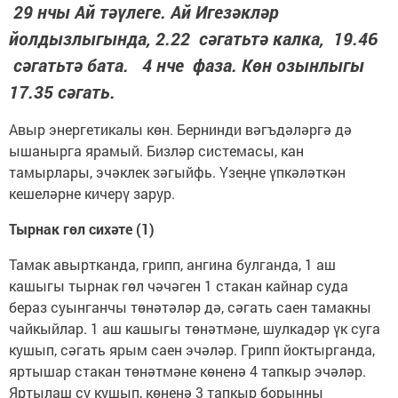
29 нчы Ай тәүлеге. Ай Игезәкләр
йолдызлыгында, 2.22 сәгатьтә калка, 19.46
сәгатьтә бата. 4 нче фаза. Көн озынлыгы
17.35 сәгать.
Авыр энергетикалы көн. Бернинди вәгъдәләргә дә
ышанырга ярамый. Бизләр системасы, кан
тамырлары, эчәклек зәгыйфь. Үзеңне үпкәләткән
кешеләрне кичерү зарур.
Тырнак гөл сихәте (1)
Тамак авыртканда, грипп, ангина булганда, 1 аш
кашыгы тырнак гөл чәчәген 1 стакан кайнар суда
бераз суынганчы төнәтәләр дә, сәгать саен тамакны
чайкыйлар. 1 аш кашыгы төнәтмәне, шулкадәр үк суга
кушып, сәгать ярым саен эчәләр. Грипп йоктырганда,
яртышар стакан төнәтмәне көненә 4 тапкыр эчәләр.
Яртылаш су кушып, көненә 3 тапкыр борынны