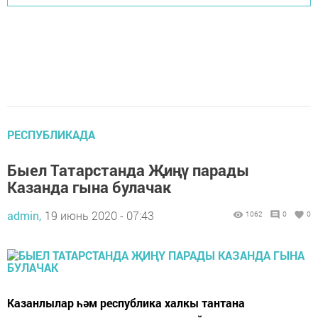
РЕСПУБЛИКАДА
Быел Татарстанда Җиңү парады
Казанда гына булачак
admin,
19 июнь 2020 - 07:43
1062
0
0
Казанлылар һәм республика халкы тантана