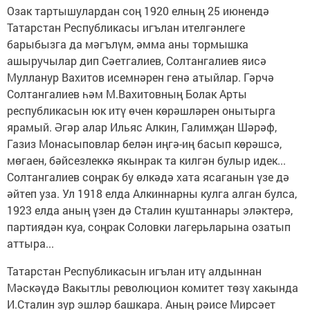
Озак тартышулардан соң 1920 елның 25 июнендә
Татарстан Рес­публикасы игълан ителгәнлеге
барыбызга да мәгълүм, әмма аны тормышка
ашыручылар дип Сәетгалиев, Солтангалиев яисә
Мулланур Вахитов исемнәрен генә атыйлар. Гәрчә
Солтангалиев һәм М.Вахитовның Болак Арты
республикасын юк итү өчен көрәшләрен онытырга
ярамый. Әгәр алар Ильяс Алкин, Галимҗан Шәрәф,
Газиз Монасыповлар белән иңгә-иң басып көрәшсә,
мөгаен, бәйсезлеккә якынрак та килгән булыр идек...
Солтангалиев соңрак бу өлкәдә хата ясаганын үзе дә
әйтеп уза. Ул 1918 елда Алкиннарны кулга алган булса,
1923 елда аның үзен дә Сталин куштаннары эләктерә,
партиядән куа, соңрак Соловки лагерьларына озатып
аттыра...
Татарстан Республикасын игълан итү алдыннан
Мәскәүдә Вакытлы революцион комитет төзү хакында
И.Сталин зур эшләр башкара. Аның рәисе Мирсәет