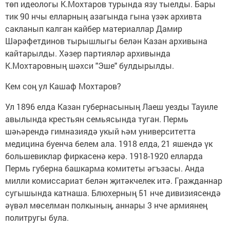
төп идеологы К.Мохтаров турында язу тыелды. Бары
тик 90 нчы елларның азагында гына үзәк архивта
сакланып калган кайбер материаллар Дамир
Шәрәфетдинов тырышлыгы белән Казан архивына
кайтарылды. Хәзер партияләр архивында
К.Мохтаровның шәхси "Эше" булдырылды.
Кем соң ул Кашаф Мохтаров?
Ул 1896 елда Казан губернасының Лаеш уезды Тауиле
авылында крестьян семьясында туган. Пермь
шәһәрендә гимназиядә укый һәм университетта
медицина буенча белем ала. 1918 елда, 21 яшендә үк
большевиклар фиркасенә керә. 1918-1920 елларда
Пермь губерна башкарма комитеты әгъзасы. Анда
милли комиссариат белән җитәкчелек итә. Гражданнар
сугышында катнаша. Блюхерның 51 нче дивизиясендә
әүвәл мөселман полкының, аннары 3 нче армиянең
политругы була.