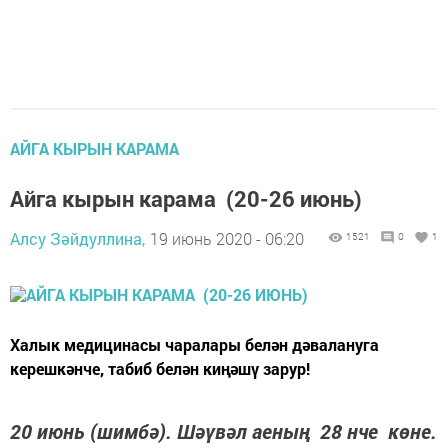
АЙГА КЫРЫН КАРАМА
Айга кырын карама (20-26 июнь)
Алсу Зәйдуллина,
19 июнь 2020 - 06:20
1521
0
1
Халык медицинасы чаралары белән дәвалануга
керешкәнче, табиб белән киңәшү зарур!
20 июнь (шимбә). Шәүвәл аеның 28 нче көне.