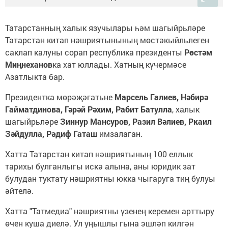
Татарстанның халык язучылары һәм шагыйрьләре
Татарстан китап нәшриятынының мөстәкыйльлеген
саклап калуны сорап республика президенты
Рөстәм
Миңнеханов
ка хат юллады. Хатның күчермәсе
Азатлыкта бар.
Президентка мөрәҗәгатьне
Марсель Галиев, Нәбирә
Гайматдинова, Гәрәй Рәхим, Рабит Батулла
, халык
шагыйрьләре
Зиннур Мансуров, Разил Вәлиев, Ркаил
Зәйдулла, Рәдиф Гаташ
имзалаган.
Хатта Татарстан китап нәшриятының 100 еллык
тарихы булганлыгы искә алына, аны юридик зат
булудан туктату нәшриятны юкка чыгаруга тиң булуы
әйтелә.
Хатта "Татмедиа" нәшриятны үзенең керемен арттыру
өчен куша диелә. Ул уңышлы гына эшләп килгән