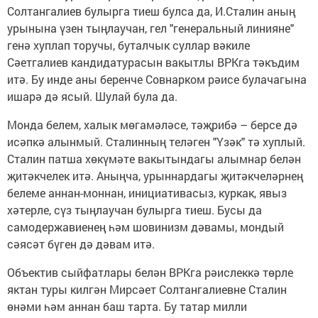
Солтангалиев булырга тиеш булса да, И.Сталин аның
урынына үзен тыңлаучан, гел "генеральный линияне"
генә хуплап торучы, буталчык суллар вәкиле
Сәетгалиев кандидатурасын вакытлы ВРКга тәкъдим
итә. Бу инде аны беренче Совнарком рәисе булачагына
ишарә дә ясый. Шулай була да.
Монда белем, халык мөгамәләсе, тәҗрибә – берсе дә
исәпкә алынмый. Сталинның теләген "Үзәк" тә хуплый.
Сталин патша хөкүмәте вакытындагы алымнар белән
җитәкчелек итә. Аныңча, урыннардагы җитәкчеләрнең
белеме аннан-моннан, инициативасыз, куркак, явыз
хәтерле, сүз тың­лаучан булырга тиеш. Бусы да
самодержавиенең һәм шовинизм дәвамы, мондый
сәясәт бүген дә дәвам итә.
Объектив сыйфатлары белән ВРКга рәислеккә төрле
яктан туры килгән Мирсәет Солтангалиевне Сталин
өнәми һәм аннан баш тарта. Бу татар милли