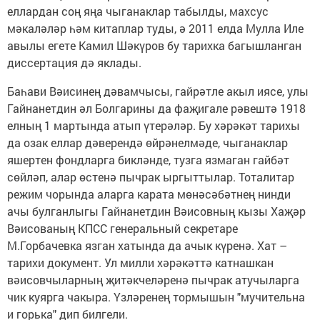
еллардан соң яңа чыганаклар табылды, махсус
мәкаләләр һәм китаплар туды, ә 2011 елда Мулла Иле
авылы егете Камил Шәкүров бу тарихка багышланган
диссертация дә яклады.
Баһави Вәисинең дәвамчысы, гайрәтле акыл иясе, улы
Гайнанетдин әл Болгарины да фаҗигале рәвештә 1918
елның 1 мартында атып үтерәләр. Бу хәрәкәт тарихы
да озак еллар дәверендә өйрәнелмәде, чыганак­лар
яшертен фондларга бикләнде, тузга язмаган гайбәт
сөйләп, алар өстенә пычрак ыргыттылар. Тоталитар
режим чорында аларга карата мөнәсәбәтнең нинди
ачы булганлыгы Гайнанетдин Вәисовның кызы Хаҗәр
Вәисованың КПСС генеральный секретаре
М.Горбачевка язган хатында да ачык күренә. Хат –
тарихи документ. Ул милли хәрәкәттә катнашкан
вәисовчыларның җитәкчеләренә пычрак атучыларга
чик куярга чакыра. Үзләренең тормышын "мучительна
и горька" дип билгели.