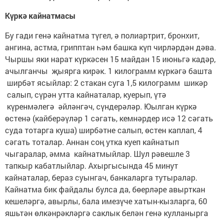
Күркә кайнатмасы
Бу гади генә кайнатма түгел, ә полиартрит, бронхит,
ангина, астма, грипптан һәм башка күп чирләрдән дәва.
Чыршы яки нарат күркәсен 15 майдан 15 июньгә кадәр,
ачылганчы җыярга кирәк. 1 килограмм күркәгә башта
ширбәт ясыйлар: 2 стакан суга 1,5 килограмм шикәр
салып, сүрән утта кайнаталар, куерып, үтә
күренмәлегә әйләнгәч, сүндерәләр. Юылган күркә
өстенә (кайберәүләр 1 сәгать, кемнәрдер исә 12 сәгать
суда тотарга куша) ширбәтне салып, өстен каплап, 4
сәгать тоталар. Аннан соң утка куеп кайнатып
чыгаралар, әмма кайнатмыйлар. Шул рәвешле 3
тапкыр кабатлыйлар. Ахыргысында 45 минут
кайнаталар, бераз суынгач, банкаларга тутыралар.
Кайнатма бик файдалы булса да, бөерләре авырткан
кешеләргә, авырлы, бала имезүче хатын-кызларга, 60
яшьтән өлкәнрәкләргә саклык белән генә кулланырга