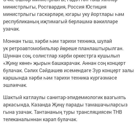
министрлыгы, Росгвардия, Россия Юстиция
министрлыгы гаскәрләре, югары уку йортлары һәм
республиканың иҗтимагый берләшмә вәкилләре
узачак.
Моннан тыш, хәрби һәм тарихи техника, шулай
ук ретроавтомобильләр йөреше планлаштырылган.
Шуннан соң, солистлар хәрби оркестрга кушылып
«Җиңү көне» җырын башкарачак. Аннан соң концерт
булачак. Сәлих Сәйдәшев исемендәге Зур концерт залы
каршында хәрби һәм тарихи техника күргәзмәсе
эшләячәк.
Шактый катлаулы санитар-эпидемиологик вазгыять
аркасында, Казанда Җиңү парады тамашачыларсыз
гына узачак. Тантананың туры трансляциясен ТНВ
телеканалыннан карап булачак.