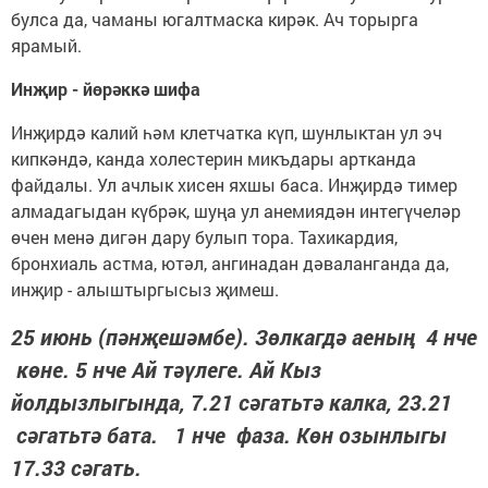
булса да, чаманы югалтмаска кирәк. Ач торырга
ярамый.
Инҗир - йөрәккә шифа
Инҗирдә калий һәм клетчатка күп, шунлыктан ул эч
кипкәндә, канда холестерин микъдары артканда
файдалы. Ул ачлык хисен яхшы баса. Инҗирдә тимер
алмадагыдан күбрәк, шуңа ул анемиядән интегүчеләр
өчен менә дигән дару булып тора. Тахикардия,
бронхиаль астма, ютәл, ангинадан дәваланганда да,
инҗир - алыштыргысыз җимеш.
25 июнь (пәнҗешәмбе). Зөлкагдә аеның 4 нче
көне. 5 нче Ай тәүлеге. Ай Кыз
йолдызлыгында, 7.21 сәгатьтә калка, 23.21
сәгатьтә бата. 1 нче фаза. Көн озынлыгы
17.33 сәгать.