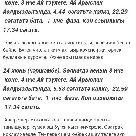
көне. 3 нче Ай тәүлеге. Ай Арыслан
йолдызлыгында, 4.44 сәгатьтә калка, 22.29
сәгатьтә бата. 1 нче фаза. Көн озынлыгы
17.34 сәгать.
Бик актив көн, хәвеф-хәтәр инстинкты, агрессия белән
бәйле. Бүген чирләп китү ихтыяр көченең җитәрлек
булмавын күрсәтә. Күзне арытмаска кирәк.
24 июнь (чәршәмбе). Зөлкагдә аеның 3 нче
көне. 4 нче Ай тәүлеге. Ай Арыслан
йолдызлыгында, 5.58 сәгатьтә калка, 22.59
сәгатьтә бата. 1 нче фаза. Көн озынлыгы
17.34 сәгать.
Авыр энергетикалы көн. Теләсә нинди элемтә,
танышулар, күмәк эш бүген кыен кичерелә. Озаграк
йоклау хәерле. Тәмлерәк һәм күбрәк ашау теләге зур