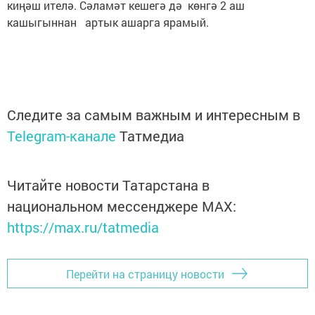
киңәш ителә. Сәламәт кешегә дә көнгә 2 аш
кашыгыннан артык ашарга ярамый.
Следите за самым важным и интересным в
Telegram-канале
Татмедиа
Читайте новости Татарстана в
национальном мессенджере MАХ:
https://max.ru/tatmedia
Перейти на страницу новости