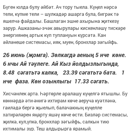
Бүген юлда булу әйбәт. Ач тору тыела. Күңел нәрсә
тели, күпме тели – шулкадәр ашарга була, бигрәк тә
яшелчә файдалы. Башлаган эшне ахырына җиткезү
зарур. Ашказаны-эчәк авырулары кискенләшү тискәре
энергиянең артык күп туплануын күрсәтә. Кан
әйләнеше системасы, ияк, муен, бронхлар зәгыйфь.
26 июнь (җомга). Зөлкагдә аеның 5 нче көне.
6 нчы Ай тәүлеге. Ай Кыз йолдызлыгында,
8.48 сәгатьтә калка, 23.39 сәгатьтә бата. 1
нче фаза. Көн озынлыгы 17.33 сәгать.
Хисчәнлек арта. Һәртөрле аралашу күңелгә ятышлы. Бу
көннәрдә әти-әнигә ихтирам көче аеруча куәтләнә,
гаиләдә бергә җыелып, балачакның күңелле
хатирәләрен яңарту яшәү көче өсти. Бизләр системасы,
җилкә, кул,үпкә, бронхлар зәгыйфь, салкын тию
ихтималы зур. Теш алдырырга ярамый.