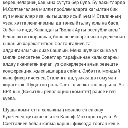
көрәшчеләрнең башына сугуга бер була. Бу вакытларда
М.Солтангалиев милли проблемаларга кагылган бик
күп мәкаләләр яза, чыгышлар ясый һәм И.Сталинның
үзен, хәтта лени­низмны да тәнкыйтьләү юлына баса.
Әлбәттә инде, Казандагы "Болак Арты республикасы"
белән актив көрәшкән, большевикларга чын күңеленнән
ышанып хәрәкәт иткән Солтангалиев тә
алданганлыгын сизә башлый. Менә шулчак кына ул
милли сәясәтнең Советлар тарафыннан халыкларны
алдау икәнлеген аңлап, үз фикерләрен ачык рәвештә
конференция, җыелыш­ларда сөйли. Әлбәттә, мондый
кыю фикер иясенең Сталинга да, үзәккә дә гомумән
кирәге юк. Шуңа төп роль Сәетгалиевкә тапшырыла. Ул
ВРК­ның (Вакытлы революцион комитет) рәисе итеп
куела.
Шушы комитетта халыкның исәнлеген саклау
бүлегенең җитәкчесе итеп Кашаф Мохтаров куела. Ул
Сәетгалиев белән капма-каршы фикердә торган кеше.