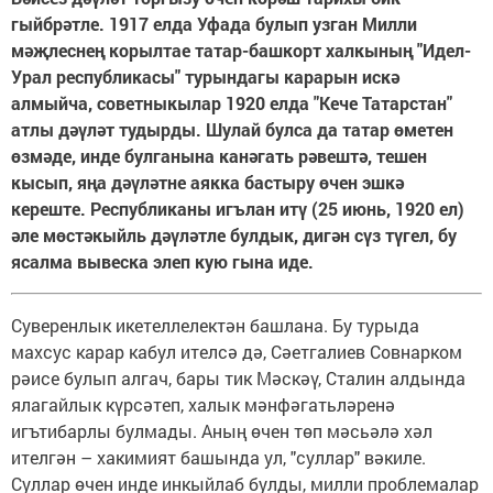
гыйбрәтле. 1917 елда Уфада булып узган Милли
мәҗлеснең корылтае татар-башкорт халкының "Идел-
Урал республикасы" турындагы карарын искә
алмыйча, советныкылар 1920 елда "Кече Татарстан"
атлы дәүләт тудырды. Шулай булса да татар өметен
өзмәде, инде булганына канәгать рәвештә, тешен
кысып, яңа дәүләтне аякка бастыру өчен эшкә
кереште. Республиканы игълан итү (25 июнь, 1920 ел)
әле мөстәкыйль дәүләтле булдык, дигән сүз түгел, бу
ясалма вывеска элеп кую гына иде.
Суверенлык икетеллелектән башлана. Бу турыда
махсус карар кабул ителсә дә, Сәетгалиев Совнарком
рәисе булып алгач, бары тик Мәскәү, Сталин алдында
ялагайлык күрсәтеп, халык мәнфәгатьләренә
игътибарлы булмады. Аның өчен төп мәсьәлә хәл
ителгән – хакимият башында ул, "суллар" вәкиле.
Суллар өчен инде инкыйлаб булды, милли проблемалар