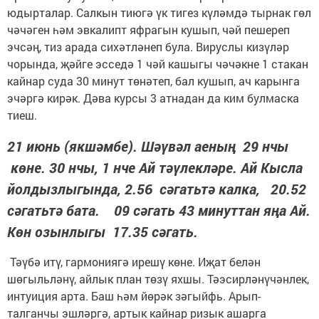
юдырталар. Салкын тиюгә үк тигез күләмдә тырнак гөл
чәчәген һәм эвкалипт яфрагын кушып, чәй пешереп
эчсәң, тиз арада сихәтләнеп була. Вируслы кизүләр
чорында, җәйге эсседә 1 чәй кашыгы чәчәкне 1 стакан
кайнар суда 30 минут төнәтеп, бал кушып, ач карынга
эчәргә кирәк. Дәва курсы 3 атнадан да ким булмаска
тиеш.
21 июнь (якшәмбе). Шәүвәл аеның 29 нчы
көне. 30 нчы, 1 нче Ай тәүлекләре. Ай Кысла
йолдызлыгында, 2.56 сәгатьтә калка, 20.52
сәгатьтә бата. 09 сәгать 43 минуттан яңа Ай.
Көн озынлыгы 17.35 сәгать.
Тәүбә итү, гармониягә ирешү көне. Иҗат белән
шөгыльләнү, айлык план төзү яхшы. Тәэсирләнүчәнлек,
интуиция арта. Баш һәм йөрәк зәгыйфь. Арып-
талганчы эшләргә, артык кайнар ризык ашарга