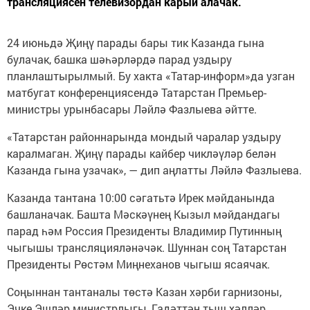
трансляциясен телевизордан карый алачак.
24 июньдә Җиңү парады бары тик Казанда гына
булачак, башка шәһәрләрдә парад уздыру
планлаштырылмый. Бу хакта «Татар-информ»да узган
матбугат конференциясендә Татарстан Премьер-
министры урынбасары Ләйлә Фазлыева әйтте.
«Татарстан районнарында мондый чаралар уздыру
каралмаган. Җиңү парады кайбер чикләүләр белән
Казанда гына узачак», — дип аңлатты Ләйлә Фазлыева.
Казанда тантана 10:00 сәгатьтә Ирек мәйданында
башланачак. Башта Мәскәүнең Кызыл мәйдандагы
парад һәм Россия Президенты Владимир Путинның
чыгышы трансляцияләнәчәк. Шуннан соң Татарстан
Президенты Рөстәм Миңнеханов чыгыш ясаячак.
Соңыннан тантаналы төстә Казан хәрби гарнизоны,
Эчке Эшләр министрлыгы, Гадәттән тыш хәлләр