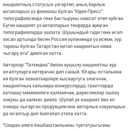
нәшриятның статусын үзгәртеп, аның барлык
китапларын үз филиалы булган "Идел-Пресс"
типографиясендә генә бастыруны максат итеп куйган.
Бүген нәшрият үз китапларын тендерда җиңгән
типографияләрдә эшләтә. Шушындый гади генә исәп-
хисап артында бөтен Россия күләмендә үз исеме, зур
тарихы булган Татарстан китап нәшриятын юкка
чыгару ята" диелгән хатта.
Авторлар "Татмедиа" белән кушылу нәшриятны зур
югалтуларга китерәчәк дип саный. Югары осталыкка
ия булган хезмәткәрләре кыскартуга эләгәчәк,
нәшриятның халыкара конкурсларда, грантларда
катнашу мөмкинлеге калмаячак, дәреслекләр эшләү
хокукы да калмас диелә. Шулай ук нәшрият йөз ел
эчендә чыгарган продукциясенә авторлык хокукларын
да югалтыр дип билгеләп үтелә хатта.
"Сездән әлеге башбаштаклыкны туктатуыгызны