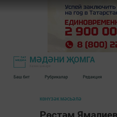
МӘДӘНИ ҖОМГА
Казан шәһәре
Баш бит
Рубрикалар
Редакция
КӨНҮЗӘК МӘСЬӘЛӘ
Рөстәм Ямалиев