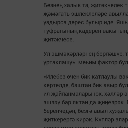
Безнең халык та, җитәкчелек 
җәмәгать эшлеклеләре авыллар
уздырса дөрес булыр иде. Яшьл
туфрагының кадерен вакытынд
җитәкчесе.
Ул эшмәкәрләрнең берләшүе, т
уртаклашуы мөһим фактор булу
«Илебез өчен бик катлаулы ва
кертелде, баштан бик авыр бул
ил җайланмалары юк, хәлләр а
эшләү бар яктан да җиңелрәк.
беренчедән, безгә авыл хуҗал
җиткерергә кирәк. Күпләр алар
дөрес итеп аңлатсаң, төрле би