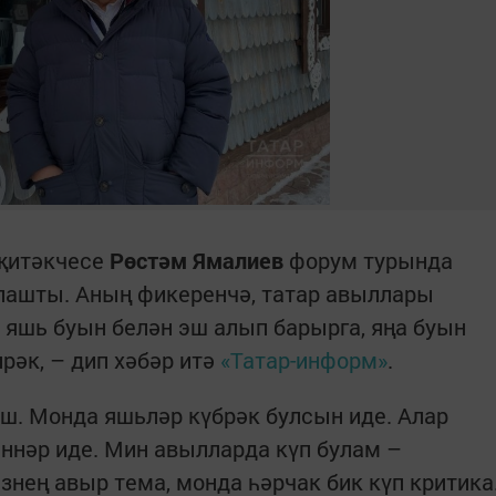
җитәкчесе
Рөстәм Ямалиев
форум турында
клашты. Аның фикеренчә, татар авыллары
яшь буын белән эш алып барырга, яңа буын
рәк, – дип хәбәр итә
«Татар-информ»
.
ш. Монда яшьләр күбрәк булсын иде. Алар
ннәр иде. Мин авылларда күп булам –
знең авыр тема, монда һәрчак бик күп критика