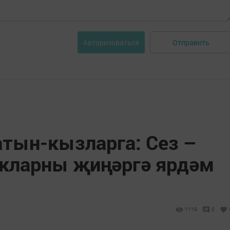
Отправить
Авторизоваться
атын-кызларга: Сез –
кларны җиңәргә ярдәм
1119
0