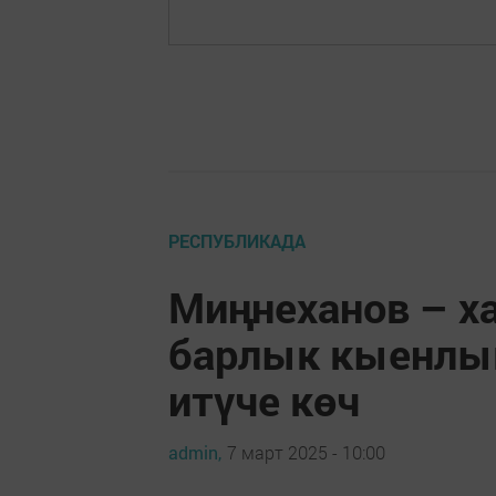
РЕСПУБЛИКАДА
Миңнеханов – х
барлык кыенлы
итүче көч
admin,
7 март 2025 - 10:00