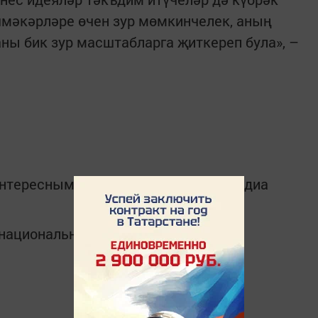
шмәкәрләре өчен зур мөмкинчелек, аның
аны бик зур масштабларга җиткереп була», –
интересным в
Telegram-канале
Татмедиа
в национальном мессенджере MАХ: