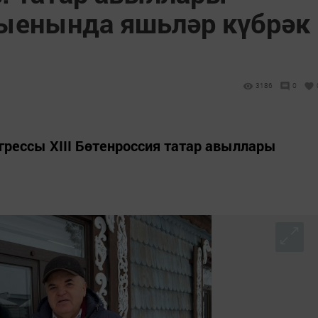
ыенында яшьләр күбрәк
3186
0
грессы XIII Бөтенроссия татар авыллары