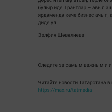
булыр иде. Грантлар – авыл э
ярдәмендә кече бизнес ачып, 
диде ул.
Зөлфия Шәвәлиева
Следите за самым важным и 
Читайте новости Татарстана 
https://max.ru/tatmedia