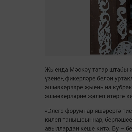
Җыенда Мәскәү татар штабы 
үзенең фикерләре белән урта
эшмәкәрләре җыенына күбрәк 
эшмәкәрләрне җәлеп итәргә ки
«Әлеге форумнар яшәрергә тие
килеп танышсыннар, берләшсе
авыллардан кеше китә. Бу – бе