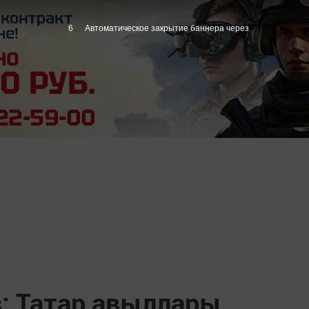
5
Автоматическое закрытие баннера через
: Татар авыллары