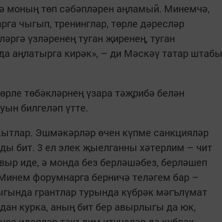
тә моның төп сәбәпләрен аңламый. Минемчә,
га чыгып, тренинглар, төрле дәресләр
әргә үзләренең туган җиренең, туган
а аңлатырга кирәк», – ди Мәскәү татар штаб
өрле төбәкләрнең үзара тәҗрибә белән
ын билгеләп үтте.
кытлар. Эшмәкәрләр өчен күпме санкцияләр
ды бит. 3 ел элек җыелганны хәтерлим – чит
выр иде, ә монда без берләшәбез, берләшеп
 Минем форумнарга берничә теләгем бар –
ыгында грантлар турында күбрәк мәгълүмат
дан курка, аның бит бер авырлыгы да юк,
знес идеяләр тәкъдим итүчеләр дә күбрәк