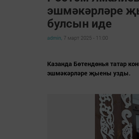
эшмәкәрләре җ
булсын иде
admin,
7 март 2025 - 11:00
Казанда Бөтендөнья татар кон
эшмәкәрләре җыены узды.