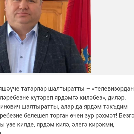
яшәүче татарлар шалтыратты – «телевизордан
ләребезне күтәреп ярдәмгә киләбез», диләр.
инович шалтыратты, алар да ярдәм тәкъдим
әребезне белешеп торган өчен зур рәхмәт! Безг
 үзе килде, ярдәм килә, әлегә кирәкми,
в.