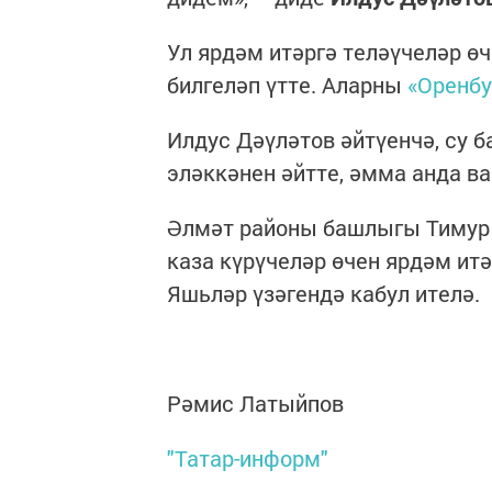
Ул ярдәм итәргә теләүчеләр ө
билгеләп үтте. Аларны
«Оренбу
Илдус Дәүләтов әйтүенчә, су б
эләккәнен әйтте, әмма анда ва
Әлмәт районы башлыгы Тимур 
каза күрүчеләр өчен ярдәм итә
Яшьләр үзәгендә кабул ителә.
Рәмис Латыйпов
"Татар-информ"