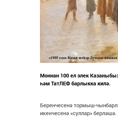
Моннан 100 ел элек Казаныбы
һәм ТатЛЕФ барлыкка килә.
Беренчесенә тормыш-чынбарлы
икенчесенә «суллар» берләшә. 