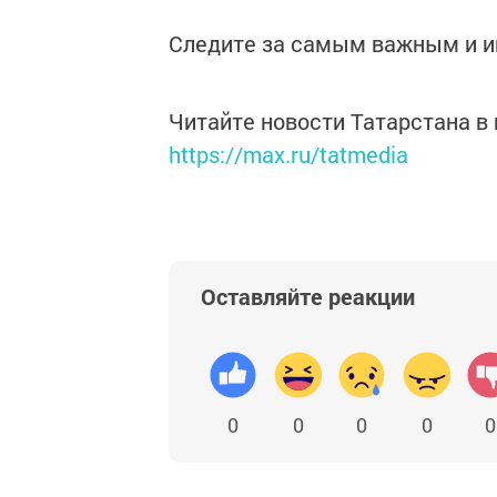
Следите за самым важным и 
Читайте новости Татарстана 
https://max.ru/tatmedia
Оставляйте реакции
0
0
0
0
0