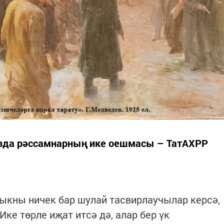
зда рәссамнарның ике оешмасы – ТатАХРР
кны ничек бар шулай тасвирлаучылар керсә,
Ике төрле иҗат итсә дә, алар бер үк