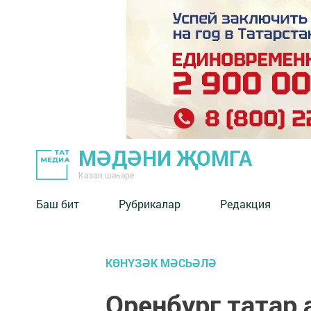
МӘДӘНИ ҖОМГА
Казан шәһәре
Баш бит
Рубрикалар
Редакция
КӨНҮЗӘК МӘСЬӘЛӘ
Оренбург татар 