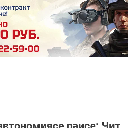
автономиясе рәисе: Чит