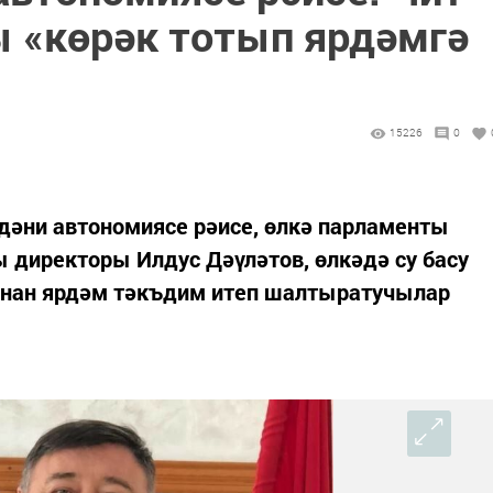
ы «көрәк тотып ярдәмгә
15226
0
дәни автономиясе рәисе, өлкә парламенты
ы директоры Илдус Дәүләтов, өлкәдә су басу
ыннан ярдәм тәкъдим итеп шалтыратучылар