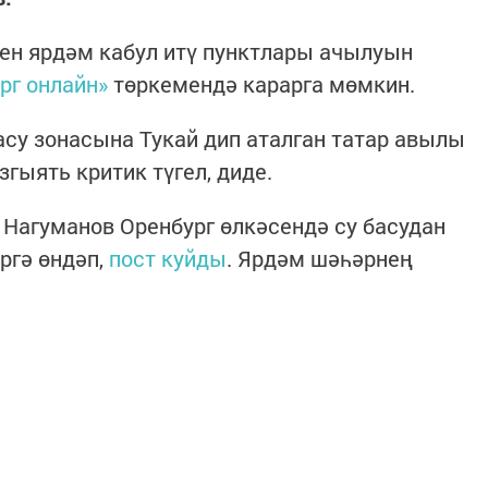
чен ярдәм кабул итү пунктлары ачылуын
рг онлайн»
төркемендә карарга мөмкин.
асу зонасына Тукай дип аталган татар авылы
згыять критик түгел, диде.
Нагуманов Оренбург өлкәсендә су басудан
ргә өндәп,
пост куйды
. Ярдәм шәһәрнең