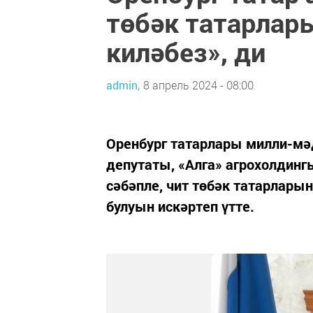
төбәк татарлар
киләбез», ди
admin,
8 апрель 2024 - 08:00
Оренбург татарлары милли-мә
депутаты, «Алга» агрохолдинг
сәбәпле, чит төбәк татарлар
булуын искәртеп үтте.