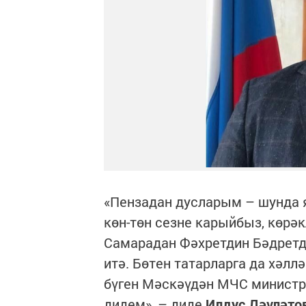
«Пензадан дусларым – шунда 
көн-төн сезне карыйбыз, көрәк
Самарадан Фәхретдин Бәдретд
итә. Бөтен татарларга да хәлл
бүген Мәскәүдән МЧС министры
дидем», – диде
Илдус Дәүләто