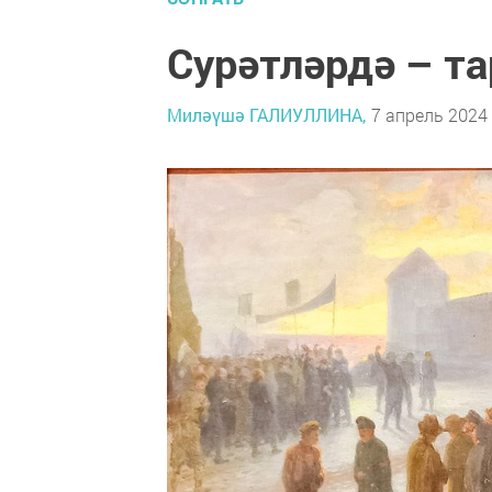
Сурәтләрдә – та
Миләүшә ГАЛИУЛЛИНА,
7 апрель 2024 