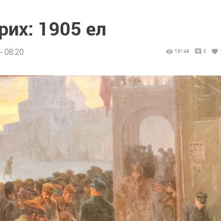
рих: 1905 ел
- 08:20
16149
0