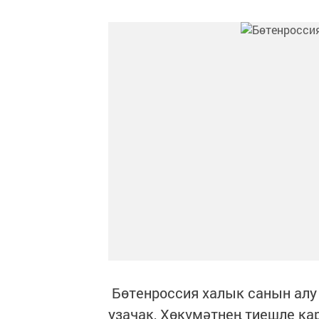
Бөтенроссия халык санын алу 
узачак, Хөкүмәтнең тиешле ка