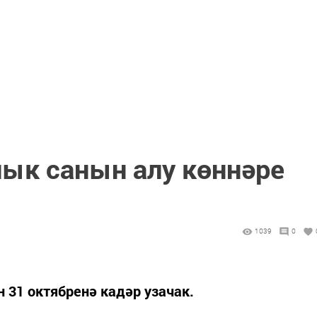
лык санын алу көннәре
1039
0
 31 октябренә кадәр узачак.