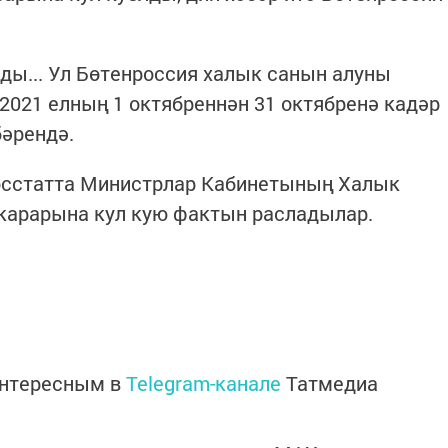
ы... Ул Бөтенроссия халык санын алуны
 2021 елның 1 октябреннән 31 октябренә кадәр
бәрендә.
Росстатта Министрлар Кабинетының Халык
карарына кул кую фактын расладылар.
интересным в
Telegram-канале
Татмедиа