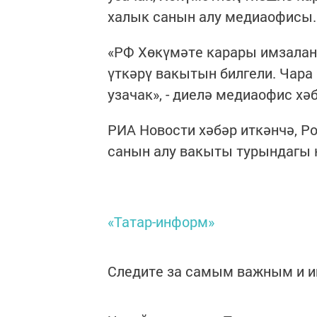
халык санын алу медиаофисы.
«РФ Хөкүмәте карары имзаланд
үткәрү вакытын билгели. Чара
узачак», - диелә медиаофис хә
РИА Новости хәбәр иткәнчә, 
санын алу вакыты турындагы 
«Татар-информ»
Следите за самым важным и 