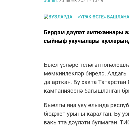
admin,
23 июнь 2021 - 13:49
Бердәм дәүләт имтиханнары 
сыйныф укучылары кулларында
Быел үзләре теләгән юнәлешлә
мөмкинлекләр бирелә. Алдагы
да арткан. Бу хакта Татарста
кампаниясенә багышланган бри
Быелгы яңа уку елында респуб
бюджет урыны каралган. Бу узг
вакытта дәүләти булмаган ТИС