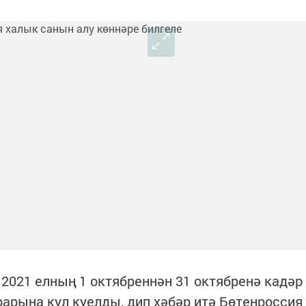
2021 елның 1 октябреннән 31 октябренә кадәр
рарына кул куелды, дип хәбәр итә Бөтенроссия