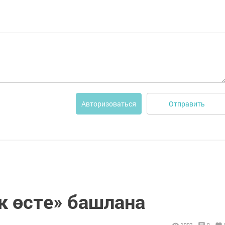
Отправить
Авторизоваться
к өсте» башлана
1002
0