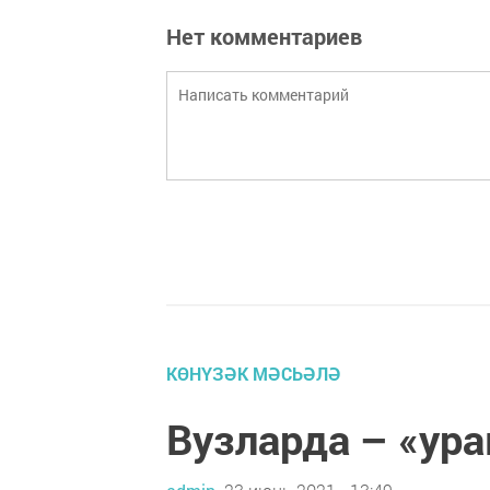
Нет комментариев
КӨНҮЗӘК МӘСЬӘЛӘ
Вузларда – «ура