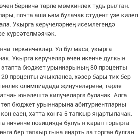
өчен берничә төрле мөмкинлек тудырылган.
ары, почта аша һәм булачак студент үзе килеп
ала. Укырга керүчеләрнең исемлегендә
е күрсәтелмәячәк.
ча теркәячәкләр. Ул булмаса, укырга
чак. Укырга керүчеләр өчен икенче дулкын
 этапта бюджет урыннарының 80 проценты
 20 проценты ачыкланса, хәзер бары тик бер
тенлек олимпиадада җиңүчеләренә, төрле
тчан юнәлештә килүчеләргә булачак. Алга
ә төп бюджет урыннарына абитуриентларны
көн саен, хәтта көнгә 5 тапкыр яңартылачак.
та ничәнче позициядә булуын карап торырга
өнгә бер тапкыр гына яңартыла торган булган.