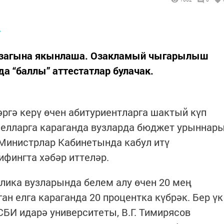
азагына якынлаша. Озакламый чыгарылыш
 “баллы” аттестатлар булачак.
ргә керү өчен абитуриентларга шактый күп
 елларга караганда вузларда бюджет урыннар
н Министрлар Кабинетында кабул итү
фингта хәбәр иттеләр.
лика вузларында белем алу өчен 20 мең
ан елга караганда 20 процентка күбрәк. Бер үк
БИ идарә университеты, В.Г. Тимирясов