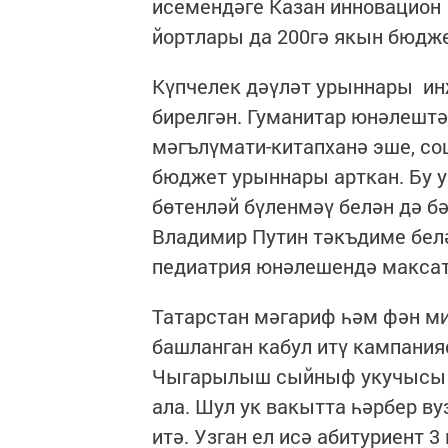
исемендәге Казан инновацион
йортлары да 200гә якын бюдже
Күпчелек дәүләт урыннары ин
бирелгән. Гуманитар юнәлештә
мәгълүмати-китапханә эше, со
бюджет урыннары арткан. Бу у
бөтенләй бүленмәү белән дә б
Владимир Путин тәкъдиме белә
педиатрия юнәлешендә максатч
Татарстан мәгариф һәм фән м
башланган кабул итү кампания
Чыгарылыш сыйныф укучысы 5
ала. Шул ук вакытта һәрбер в
итә. Узган ел исә абитуриент 3