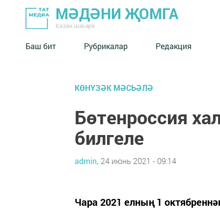
МӘДӘНИ ҖОМГА
Казан шәһәре
Баш бит
Рубрикалар
Редакция
КӨНҮЗӘК МӘСЬӘЛӘ
Бөтенроссия ха
билгеле
admin,
24 июнь 2021 - 09:14
Чара 2021 елның 1 октябреннән