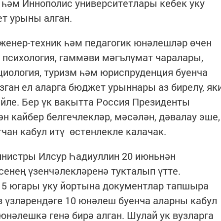
 һәм Иннополис университетлары кебек уку
т урыны алган.
женер-техник һәм педагогик юнәлешләр өчен
 психология, гаммәви мәгълүмат чаралары,
циология, туризм һәм юриспруденция буенча
зган ел аларга бюджет урыннары аз бирелү, як
әйле. Бер үк вакытта Россия Президенты
н кайбер белгечлекләр, мәсәлән, дәвалау эше,
ан кабул итү өстенлекле калачак.
инистры Илсур Һадиуллин 20 июньнән
сенең үзенчәлекләренә тукталып үтте.
 югары уку йортына документлар тапшыра
уз үзләрендәге 10 юнәлеш буенча аларны кабул
 юнәлешкә генә бирә алган. Шулай ук вузларга