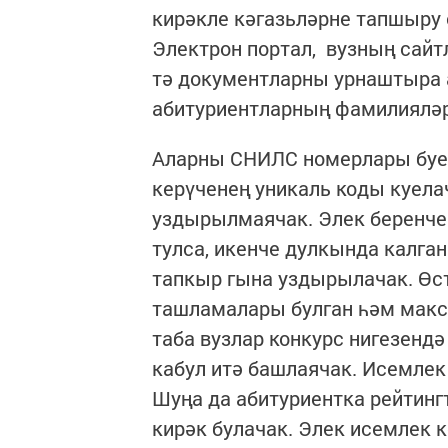
кирәкле кәгазьләрне тапшыру 
Электрон портал, вузның сайтл
тә документларны урнаштыра 
абитуриентларның фамилияләр
Аларны СНИЛС номерлары буен
керүченең уникаль коды куела
уздырылмаячак. Элек беренче
тулса, икенче дулкында калган
тапкыр гына уздырылачак. Өс
ташламалары булган һәм макса
таба вузлар конкурс нигезенд
кабул итә башлаячак. Исемлек 
Шуңа да абитуриентка рейтинг
кирәк булачак. Элек исемлек к