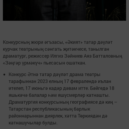
Конкурсның жюри әгъзасы, «Әкият» татар дәүләт
курчак театрының сәнгать җитәкчесе, танылган
драматург, режиссер Илгиз Зәйниев Аяз Батталовның
«Зәңгәр үрмәкүч» пьесасын ошаткан.
Конкурс Әтнә татар дәүләт драма театры
тарафыннан 2023 елның 17 февралендә иълан
ителеп, 17 июньгә кадәр дәвам итте. Бәйгедә 18
яшькәчә балалар һәм яшүсмерләр катнашты.
Драматургия конкурсының географиясе дә киң –
Татарстан республикасының барлык
районнарыннан диярлек, хәтта Төркиядән дә
катнашучылар булды.