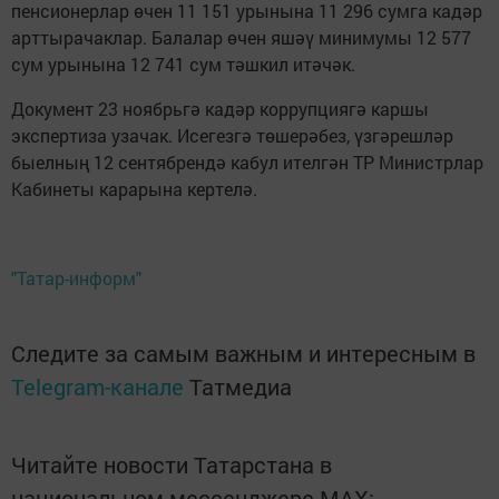
пенсионерлар өчен 11 151 урынына 11 296 сумга кадәр
арттырачаклар. Балалар өчен яшәү минимумы 12 577
сум урынына 12 741 сум тәшкил итәчәк.
Документ 23 ноябрьгә кадәр коррупциягә каршы
экспертиза узачак. Исегезгә төшерәбез, үзгәрешләр
быелның 12 сентябрендә кабул ителгән ТР Министрлар
Кабинеты карарына кертелә.
"Татар-информ"
Следите за самым важным и интересным в
Telegram-канале
Татмедиа
Читайте новости Татарстана в
национальном мессенджере MАХ: