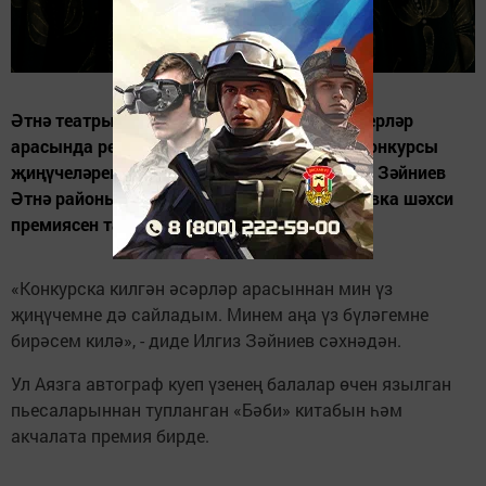
Әтнә театры уздырган Балалар һәм яшүсмерләр
арасында республикакүләм драматургия конкурсы
җиңүчеләрен бүләкләү тантанасында Илгиз Зәйниев
Әтнә районы Күәм авылыннан Аяз Батталовка шәхси
премиясен тапшырды.
«Конкурска килгән әсәрләр арасыннан мин үз
җиңүчемне дә сайладым. Минем аңа үз бүләгемне
бирәсем килә», - диде Илгиз Зәйниев сәхнәдән.
Ул Аязга автограф куеп үзенең балалар өчен язылган
пьесаларыннан тупланган «Бәби» китабын һәм
акчалата премия бирде.