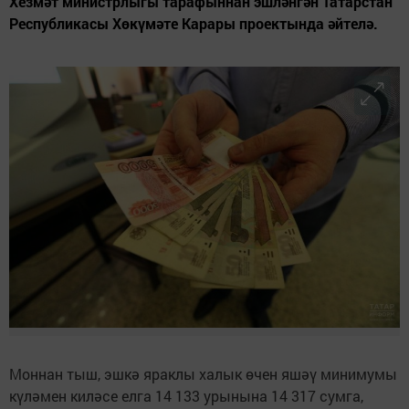
Хезмәт министрлыгы тарафыннан эшләнгән Татарстан
Республикасы Хөкүмәте Карары проектында әйтелә.
Моннан тыш, эшкә яраклы халык өчен яшәү минимумы
күләмен киләсе елга 14 133 урынына 14 317 сумга,