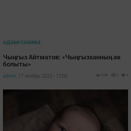
ӘДӘБИ СӘХИФӘ
Чыңгыз Айтматов: «Чыңгызханның ак
болыты»
admin,
17 ноябрь 2023 - 12:00
2386
0
0