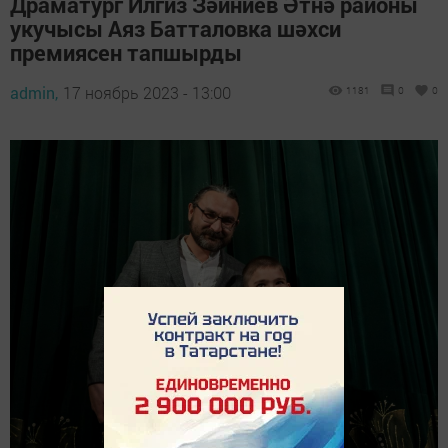
Драматург Илгиз Зәйниев Әтнә районы
укучысы Аяз Батталовка шәхси
премиясен тапшырды
admin,
17 ноябрь 2023 - 13:00
1181
0
0