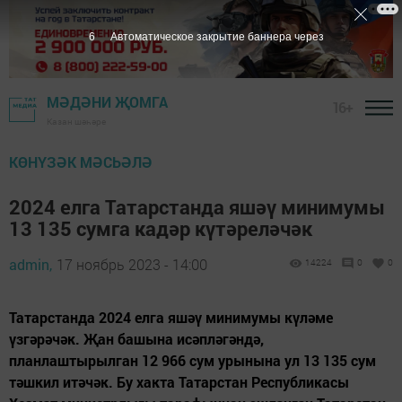
4
Автоматическое закрытие баннера через
МӘДӘНИ ҖОМГА
16+
Казан шәһәре
КӨНҮЗӘК МӘСЬӘЛӘ
2024 елга Татарстанда яшәү минимумы
13 135 сумга кадәр күтәреләчәк
admin,
17 ноябрь 2023 - 14:00
14224
0
0
Татарстанда 2024 елга яшәү минимумы күләме
үзгәрәчәк. Җан башына исәпләгәндә,
планлаштырылган 12 966 сум урынына ул 13 135 сум
тәшкил итәчәк. Бу хакта Татарстан Республикасы