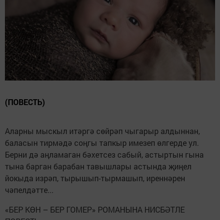
(ПОВЕСТЬ)
Аларны мыскыл итәргә сөйрәп чыгарыр алдыннан,
баласын тирмәдә соңгы тапкыр имезеп өлгерде ул.
Берни дә аңламаган бәхетсез сабый, астыртын гына
тына барган барабан тавышлары астында җиңел
йокыда изрәп, тырышып-тырмашып, иреннәрен
чәпелдәтте...
«БЕР КӨН – БЕР ГОМЕР» РОМАНЫНА НИСБӘТЛЕ