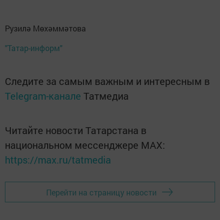
Рузилә Мөхәммәтова
"Татар-информ"
Следите за самым важным и интересным в
Telegram-канале
Татмедиа
Читайте новости Татарстана в
национальном мессенджере MАХ:
https://max.ru/tatmedia
Перейти на страницу новости