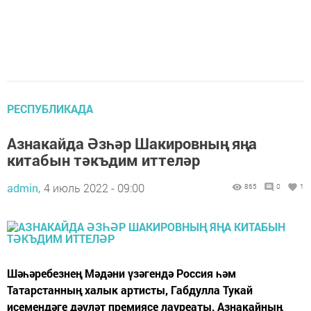
РЕСПУБЛИКАДА
Азнакайда Әзһәр Шакировның яңа
китабын тәкъдим иттеләр
admin,
4 июль 2022 - 09:00
865
0
1
Шәһәребезнең Мәдәни үзәгендә Россия һәм
Татарстанның халык артисты, Габдулла Тукай
исемендәге дәүләт премиясе лауреаты, Азнакайның