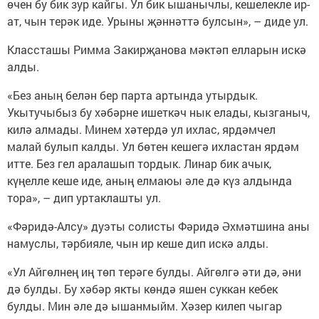
өчен бу бик зур кайгы. Ул бик ышанычлы, кешелекле ир-
ат, чын терәк иде. Урыны җәннәттә булсын», – диде ул.
Классташы Римма Закирҗанова мәктәп елларын искә
алды.
«Без аның белән бер парта артында утырдык.
Укытучыбыз бу хәбәрне ишеткәч нык елады, кызганыч,
килә алмады. Минем хәтердә ул ихлас, ярдәмчел
малай булып калды. Ул бөтен кешегә ихластан ярдәм
итте. Без гел аралашып тордык. Линар бик ачык,
күңелле кеше иде, аның елмаюы әле дә күз алдында
тора», – дип уртаклашты ул.
«Фәридә-Алсу» дуэты солисты Фәридә Әхмәтшина аны
намуслы, тәрбияле, чын ир кеше дип искә алды.
«Ул Айгөлнең иң төп терәге булды. Айгөлгә әти дә, әни
дә булды. Бу хәбәр якты көндә яшен суккан кебек
булды. Мин әле дә ышанмыйм. Хәзер килеп чыгар