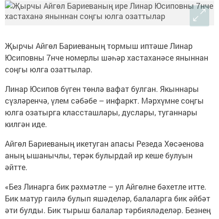
Җырчы Айгөл Бариеваның тормыш иптәше Линар
Юсиповны 7нче номерлы шәһәр хастаханәсе яныннан
соңгы юлга озаттылар.
Линар Юсипов бүген төнлә вафат булган. Якыннары
сүзләренчә, үлем сәбәбе – инфаркт. Мәрхүмне соңгы
юлга озатырга классташлары, дуслары, туганнары
килгән иде.
Айгөл Бариеваның икетуган апасы Резеда Хөсәенова
аның ышанычлы, терәк булырдай ир кеше булуын
әйтте.
«Без Линарга бик рәхмәтле – ул Айгөлне бәхетле итте.
Бик матур гаилә булып яшәделәр, балаларга бик әйбәт
әти булды. Бик тырыш балалар тәрбияләделәр. Безнең