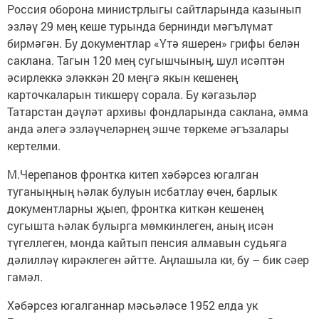
Россия оборона министрлыгы сайтларында казынып
эзләү 29 мең кеше турында бернинди мәгъ­лүмат
бирмәгән. Бу документлар «Үтә яшерен» грифы белән
саклана. Тагын 120 мең сугышчының, шул исәптән
әсирлеккә эләккән 20 меңгә якын кешенең
карточкаларын тикшерү сорала. Бу кәгазьләр
Татарстан дәүләт архивы фондларында саклана, әмма
анда әлегә эзләүчеләрнең эшче төркеме әгъзалары
кертелми.
М.Черепанов фронтка китеп хәбәрсез югалган
туганыңның һәлак булуын исбатлау өчен, барлык
документларны җыеп, фронтка киткән кешенең
сугышта һәлак булырга мөмкинлеген, аның исән
түгеллеген, монда кайтып пенсия алмавын судьяга
дәлилләү кирәклеген әйтте. Аңлашыла ки, бу – бик сәер
гамәл.
Хәбәрсез югалганнар мәсьә­ләсе 1952 елда ук