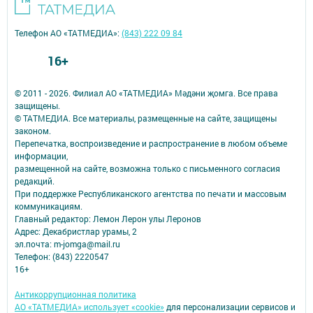
Телефон АО «ТАТМЕДИА»:
(843) 222 09 84
16+
© 2011 - 2026. Филиал АО «ТАТМЕДИА» Мәдәни җомга. Все права
защищены.
© ТАТМЕДИА. Все материалы, размещенные на сайте, защищены
законом.
Перепечатка, воспроизведение и распространение в любом объеме
информации,
размещенной на сайте, возможна только с письменного согласия
редакций.
При поддержке Республиканского агентства по печати и массовым
коммуникациям.
Главный редактор: Лемон Лерон улы Леронов
Адрес: Декабристлар урамы, 2
эл.почта: m-jomga@mail.ru
Телефон: (843) 2220547
16+
Антикоррупционная политика
АО «ТАТМЕДИА» использует «cookie»
для персонализации сервисов и