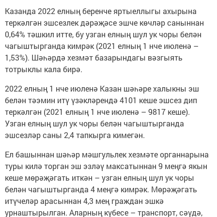
Казанда 2022 елның беренче яртыеллыгы ахырына
теркәлгән эшсезлек дәрәҗәсе эшче көчләр саныннан
0,64% тәшкил итте, бу узган елның шул ук чоры белән
чагыштырганда кимрәк (2021 елның 1 нче июленә –
1,53%). Шәһәрдә хезмәт базарындагы вәзгыять
тотрыклы кала бирә.
2022 елның 1 нче июленә Казан шәһәре халыкны эш
белән тәэмин итү үзәкләрендә 4101 кеше эшсез дип
теркәлгән (2021 елның 1 нче июленә – 9817 кеше).
Узган елның шул ук чоры белән чагыштырганда
эшсезләр саны 2,4 тапкырга кимегән.
Ел башыннан шәһәр мәшгульлек хезмәте органнарына
туры килә торган эш эзләү максатыннан 9 меңгә якын
кеше мөрәҗәгать иткән – узган елның шул ук чоры
белән чагыштырганда 4 меңгә кимрәк. Мөрәҗәгать
итүчеләр арасыннан 4,3 мең граждан эшкә
урнаштырылган. Аларның күбесе – транспорт, сәүдә,