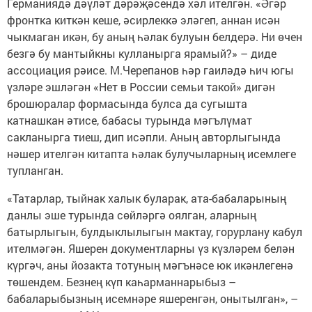
Германиядә дәүләт дәрәҗәсендә хәл ителгән. «Әгәр
фронтка киткән кеше, әсирлеккә эләгеп, аннан исән
чыкмаган икән, бу аның һәлак булуын белдерә. Ни өчен
безгә бу мантыйкны кулланыр­га ярамый?» – диде
ассоциация рәисе. М.Черепанов һәр гаиләдә һич югы
үзләре эшләгән «Нет в России семьи такой» дигән
брошюралар формасында булса да сугышта
катнашкан әтисе, бабасы турында мәгълүмат
сакланырга тиеш, дип исәпли. Аның авторлыгында
нәшер ителгән китапта һәлак булучыларның исемлеге
тупланган.
«Татарлар, тыйнак халык буларак, ата-бабаларының
данлы эше турында сөйләргә оялган, аларның
батырлыгын, булдык­лылыгын мактау, горурлану кабул
ителмәгән. Яшерен документларны үз күзләрем белән
күргәч, аны йозакта тотуның мәгънәсе юк икәнлегенә
төшендем. Безнең күп каһарманнарыбыз –
бабаларыбызның исемнәре яшеренгән, онытылган», –