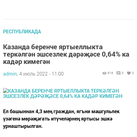
РЕСПУБЛИКАДА
Казанда беренче яртыеллыкта
теркәлгән эшсезлек дәрәҗәсе 0,64% ка
кадәр кимегән
admin,
4 июль 2022 - 11:00
818
0
0
Ел башыннан 4,3 мең граждан, ягъни мәшгульлек
үзәгенә мөрәҗәгать итүчеләрнең яртысы эшкә
урнаштырылган.