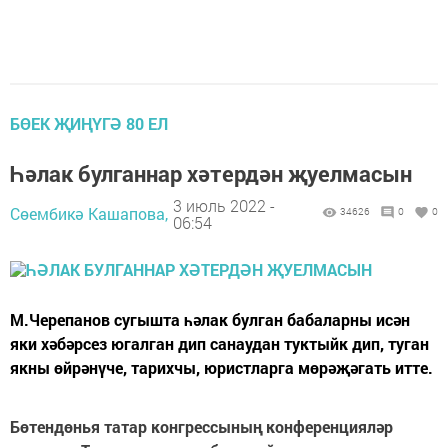
БӨЕК ҖИҢҮГӘ 80 ЕЛ
Һәлак булганнар хәтердән җуелмасын
3 июль 2022 -
Сөембикә Кашапова,
34626
0
0
06:54
М.Черепанов сугышта һәлак булган бабаларны исән
яки хәбәрсез югалган дип санаудан туктыйк дип, туган
якны өйрәнүче, тарихчы, юристларга мөрәҗәгать итте.
Бөтендөнья татар конгрессының конференцияләр