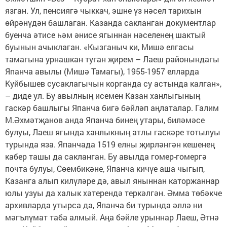
язган. Ул, пенсиягә чыккач, эшне үз нәсел тарихын
өйрәнүдән башлаган. Казанда сакланган документлар
буенча әтисе һәм әнисе ягыннан нәселенең шактый
буынын ачыклаган. «Кызганыч ки, Мишә елгасы
тамагына урнашкан туган җирем – Лаеш районындагы
Япанча авылы (Мишә Тамагы), 1955-1957 елларда
Куйбышев сусак­лагычын корганда су астында калган»,
– диде ул. Бу авылның исемен Казан ханлыгының
гаскәр башлыгы Япанча бигә бәйләп аңлаталар. Галим
М.Әхмәтҗанов анда Япанча бинең утары, биләмәсе
булуы, Лаеш ягында ханлыкның атлы гаскәре тотылуы
турында яза. Япанчада 1519 елны җирләнгән кешенең
кабер ташы да сакланган. Бу авылда гомер-гомергә
почта булуы, Сөембикәне, Япанча кичүе аша чыгып,
Казанга алып килүләре дә, авыл яныннан каторжаннар
юлы узуы да халык хәтерендә теркәлгән. Әмма төбәкче
архивларда утырса да, Япанча би турында әллә ни
мәгълүмат таба алмый. Аңа бәйле урыннар Лаеш, Әтнә