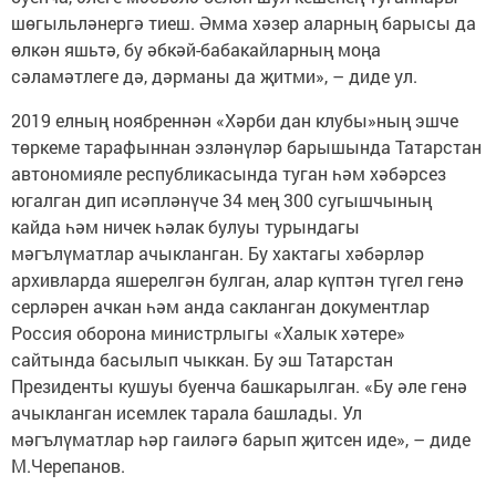
шөгыльләнергә тиеш. Әмма хәзер аларның барысы да
өлкән яшьтә, бу әбкәй-бабакайларның моңа
сәламәтлеге дә, дәрманы да җитми», – диде ул.
2019 елның ноябреннән «Хәрби дан клубы»ның эшче
төркеме тарафыннан эзләнүләр барышында Татарстан
автономияле респуб­ликасында туган һәм хәбәрсез
югалган дип исәпләнүче 34 мең 300 сугышчының
кайда һәм ничек һәлак булуы турындагы
мәгълүматлар ачыкланган. Бу хактагы хәбәрләр
архивларда яшерелгән булган, алар күптән түгел генә
серләрен ачкан һәм анда сакланган документлар
Россия оборона министрлыгы «Халык хәтере»
сайтында басылып чыккан. Бу эш Татарстан
Президенты кушуы буенча башкарылган. «Бу әле генә
ачыкланган исемлек тарала башлады. Ул
мәгълүматлар һәр гаиләгә барып җитсен иде», – диде
М.Черепанов.