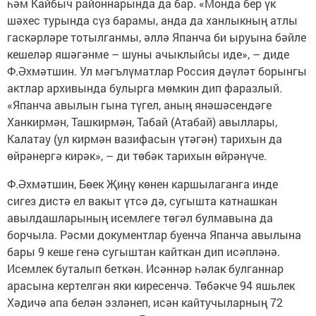
һәм Кайбыч районнарында да бар. «Монда бер үк
шәхес турында сүз барамы, анда да ханлыкның атлы
гаскәрләре тотылганмы, әллә Япанча би ыруына бәйле
кешеләр яшәгәнме – шуны ачыклыйсы иде», – диде
Ф.Әхмәтшин. Ул мәгълүматлар Россия дәүләт борынгы
актлар архивында булырга мөмкин дип фаразлый.
«Япанча авылын гына түгел, аның янәшәсендәге
Ханкирмән, Ташкирмән, Табай (Атабай) авыллары,
Калатау (ул кирмән вазифасын үтәгән) тарихын да
өйрәнергә кирәк», – ди төбәк тарихын өйрәнүче.
Ф.Әхмәтшин, Бөек Җиңү көнен каршылаганга инде
сигез дистә ел вакыт үтсә дә, сугышта катнашкан
авылдашларының исемлеге төгәл булмавына да
борчыла. Рәсми документлар буенча Япанча авылына
бары 9 кеше генә сугыштан кайткан дип исәпләнә.
Исемлек буталып беткән. Исәннәр һәлак булганнар
арасына кертелгән яки киресенчә. Төбәкче 94 яшьлек
Хәдичә апа белән эзләнеп, исән кайтучыларның 72