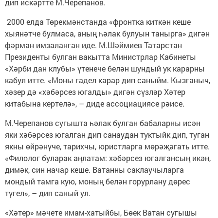
дип искәртте М.Черепанов.
2000 елда Төрекмәнстанда «фронтка киткән кеше
хыянәтче булмаса, аның һәлак булуын таныр­га» дигән
фәрман имзаланган иде. М.Шәймиев Татарстан
Президенты булган вакытта Министрлар Кабинеты
«Хәрби дан клубы» үтенече белән шундый ук карарны
кабул итте. «Моны гадел карар дип саныйм. Кызганыч,
хәзер дә «хәбәрсез югалды» дигән сүзләр Хәтер
китабына кертелә», – диде ассоциациясе рәисе.
М.Черепанов сугышта һәлак булган бабаларны исән
яки хәбәрсез югалган дип санаудан туктыйк дип, туган
якны өйрәнүче, тарихчы, юристларга мөрәҗәгать итте.
«Филолог буларак аңлатам: хәбәрсез югалгансың икән,
димәк, син начар кеше. Ватанны саклаучыларга
мондый тамга кую, моның белән горурлану дөрес
түгел», – дип саный ул.
«Хәтер» мәчете имам-хатыйбы, Бөек Ватан сугышы