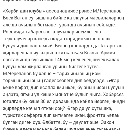
«Хәрби дан клубы» ассоциациясе рәисе М.Черепанов
Бөек Ватан сугышына бәйле катлаулы мәсьәләләрнең
әле дә ачылып бетмәве турында ачынып сөйләде.
Россиядә хәбәрсез югалучылар исемлегенә
теркәлүчеләр хәзергә кадәр юридик яктан һәлак
булучы дип саналмый. Безнең көннәрдә дә Татарстан
җирләреннән яу кырына киткән һәм Кызыл Армия
составында сугышкан 145 мең кешенең ничек һәлак
булуы һәм җирләнгән урыны билгеле түгел.
М.Черепанов бу хәлне – тарихыбызның һәм
тормышыбызның гаделсезлеге дип белдерде. «Әгәр
кеше вафат, дип исәпләнми икән, бу аның исән булуын
аңлата, ягъни ул кеше хыянәтче булып чыга. Хәбәрсез
югалган бу кеше 80 ел дәвамында кайда йөргән, нинди
җирләрдә качып яткан соң? Әгәр дә ул сугышка,
туристик сәфәргә дип китмәгән икән, фронтта һәлак
булган дигән сүз. Әлбәттә, бу – дәүләт эше. Закон
буенча, әлеге мәсьәлә белән шул кешенең туганнары