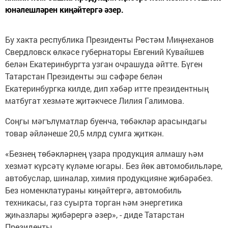
юнәлешләрен киңәйтергә әзер.
Бу хакта республика Президенты Рөстәм Миңнеханов
Свердловск өлкәсе губернаторы Евгений Кувайшев
белән Екатеринбургта узган очрашуда әйтте. Бүген
Татарстан Президенты эш сәфәре белән
Екатеринбургка килде, дип хәбәр итте президентның
матбугат хезмәте җитәкчесе Лилия Галимова.
Соңгы мәгълүматлар буенча, төбәкләр арасындагы
товар әйләнеше 20,5 млрд сумга җиткән.
«Безнең төбәкләрнең үзара продукция алмашу һәм
хезмәт күрсәтү күләме югары. Без йөк автомобильләре,
автобуслар, шиналар, химия продукцияне җибәрәбез.
Без номенклатураны киңәйтергә, автомобиль
техникасы, газ суырта торган һәм энергетика
җиһазлары җибәрергә әзер», - диде Татарстан
Президенты.