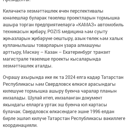
Киләчәктә хезмәттәшлек өчен перспективалы
юнәлешләр буларак төзелеш проектларын тормышка
ашыра торган предприятиеләргә «КАМАЗ» автомобиль
техникасын җибәрү, POZIS медицина һәм суыту
җиһазларын җибәрүне оештыру, азык-төлек һәм халык
кулланылышы товарларын үзара алмашуны
арттыру, Мәскәү – Казан – Екатеринбург транзит
магистрале төзелеше проекты кысаларында
хезмәттәшлек аталды.
Очрашу ахырында ике як та 2024 елга кадәр Татарстан
Республикасы һәм Свердловск өлкәсе арасындагы
килешүне тормышка ашыру буенча чаралар планын
имзалады. Шулай итеп, имзаланган документ
якындагы елларга уртак эш буенча юл картасы
булачак. Свердловск өлкәсендәге эшне 1996 елдан
бирле эшләп килүче Татарстан Республикасы вәкиллеге
координацияли.