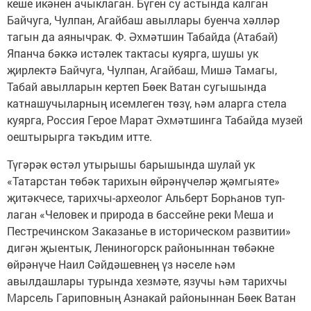
кеше икәнен ачыклаган. Бүген су астында калган
Байчуга, Чулпан, Агайбаш авыллары буенча хәлләр
тагын да аянычрак. Ф. Әхмәтшин Табайда (Атабай)
Япанча бәккә истәлек тактасы куярга, шушы ук
җирлектә Байчуга, Чулпан, Агайбаш, Мишә Тамагы,
Табай авылларын кертеп Бөек Ватан сугышында
катнашучыларның исемлеген төзү, һәм аларга стела
куярга, Россия Герое Марат Әхмәтшинга Табайда музей
оештырырга тәкъдим итте.
Түгәрәк өстәл утырышы барышында шулай ук
«Татарстан төбәк тарихын өйрәнүчеләр җәм­гыяте»
җитәкчесе, тарихчы-архео­лог Альберт Борһанов туп­
лаган «Человек и природа в бассейне реки Меша и
Пестречинском Заказанье в историчес­ком развитии»
дигән җыентык, Лениногорск районыннан төбәкне
өйрәнүче Наил Сәйдәшевнең үз нәселе һәм
авылдашлары турында хезмәте, язучы һәм тарихчы
Марсель Гариповның Азнакай районыннан Бөек Ватан