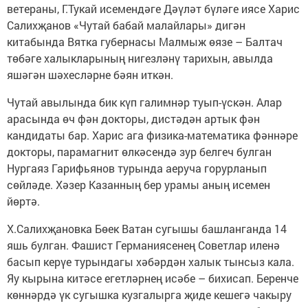
ветераны, Г.Тукай исемендәге Дәүләт бүләге иясе Харис
Салихҗанов «Чутай бабай малайлары» дигән
китабында Вятка губернасы Малмыж өязе – Балтач
төбәге халыкларының нигезләнү тарихын, авылда
яшәгән шәхесләрне бәян иткән.
Чутай авылында бик күп галимнәр туып-үскән. Алар
арасында өч фән докторы, дистәдән артык фән
кандидаты бар. Харис ага физика-математика фәннәре
докторы, парамагнит өлкәсендә зур белгеч булган
Нургаяз Гарифь­янов турында аеруча горурланып
сөйләде. Хәзер Казанның бер урамы аның исемен
йөртә.
Х.Салихҗановка Бөек Ватан сугышы башланганда 14
яшь булган. Фашист Германиясенең Советлар иленә
басып керүе турындагы хәбәрдән халык тынсыз кала.
Яу кырына китәсе егетләрнең исәбе – бихисап. Беренче
көннәрдә үк сугышка кузгалырга җиде кешегә чакыру