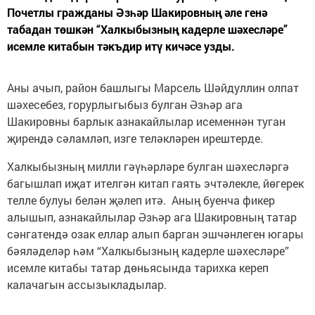
Почетлы гражданы Әзһәр Шакировның әле генә
табадан төшкән “Халкыбызның кадерле шәхесләре”
исемле китабын тәкъдир итү кичәсе узды.
Аны ачып, район башлыгы Марсель Шәйдуллин олпат
шәхесебез, горурлыгыбыз булган Әзһәр ага
Шакировны барлык азнакайлылар исеменнән туган
җирендә сәламләп, изге теләкләрен ирештерде.
Халкыбызның милли гәүһәрләре булган шәхесләргә
багышлап иҗат ителгән китап гаять эчтәлекле, йөгерек
телле булуы белән җәлеп итә. Аның буенча фикер
алышып, азнакайлылар Әзһәр ага Шакировның татар
сәнгатендә озак еллар алып барган эшчәнлеген югары
бәяләделәр һәм “Халкыбызның кадерле шәхесләре”
исемле китабы татар дөньясында тарихка кереп
калачагын ассызыкладылар.