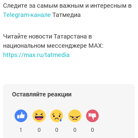
Следите за самым важным и интересным в
Telegram-канале
Татмедиа
Читайте новости Татарстана в
национальном мессенджере MАХ:
https://max.ru/tatmedia
Оставляйте реакции
1
0
0
0
0