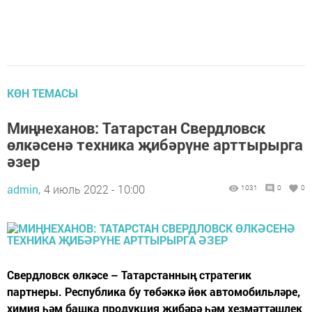
КӨН ТЕМАСЫ
Миңнеханов: Татарстан Свердловск
өлкәсенә техника җибәрүне арттырырга
әзер
admin,
4 июль 2022 - 10:00
1031
0
0
Свердловск өлкәсе – Татарстанның стратегик
партнеры. Республика бу төбәккә йөк автомобильләре,
химия һәм башка продукция җибәрә һәм хезмәттәшлек