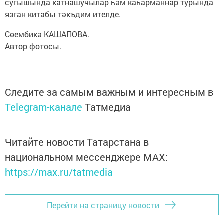
сугышында катнашучылар һәм каһарманнар турында
язган китабы тәкъдим ителде.
Сөембикә КАШАПОВА.
Автор фотосы.
Следите за самым важным и интересным в
Telegram-канале
Татмедиа
Читайте новости Татарстана в
национальном мессенджере MАХ:
https://max.ru/tatmedia
Перейти на страницу новости