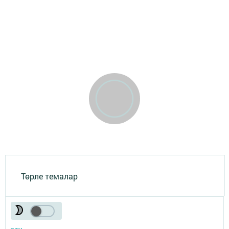
Төрле темалар