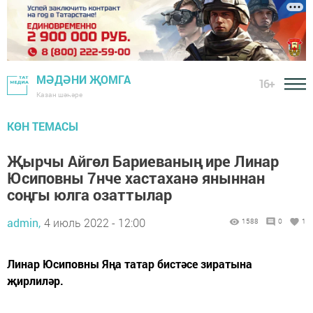
МӘДӘНИ ҖОМГА
16+
Казан шәһәре
КӨН ТЕМАСЫ
Җырчы Айгөл Бариеваның ире Линар
Юсиповны 7нче хастаханә яныннан
соңгы юлга озаттылар
admin,
4 июль 2022 - 12:00
1588
0
1
Линар Юсиповны Яңа татар бистәсе зиратына
җирлиләр.