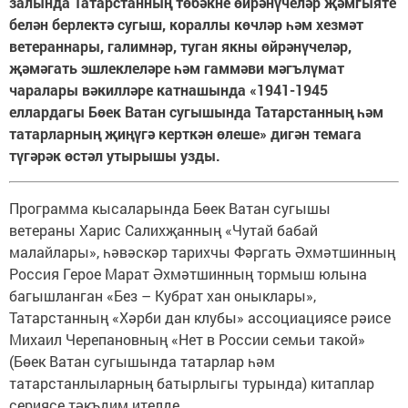
залында Татарстанның төбәкне өйрәнүчеләр җәмгыяте
белән берлектә сугыш, кораллы көчләр һәм хезмәт
ветераннары, галимнәр, туган якны өйрәнүчеләр,
җәмәгать эшлек­леләре һәм гаммәви мәгълүмат
чаралары вәкилләре катнашында «1941-1945
еллардагы Бөек Ватан сугышында Татарстанның һәм
татарларның җиңүгә керткән өлеше» дигән темага
түгәрәк өстәл утырышы узды.
Программа кысаларында Бөек Ватан сугышы
ветераны Харис Салихҗанның «Чутай бабай
малайлары», һәвәскәр тарихчы Фәргать Әхмәтшинның
Россия Герое Марат Әхмәтшинның тормыш юлына
багышланган «Без – Кубрат хан оныклары»,
Татарстанның «Хәрби дан клубы» ассоциациясе рәисе
Михаил Черепановның «Нет в России семьи такой»
(Бөек Ватан сугышында татарлар һәм
татарстанлыларның батырлыгы турында) китаплар
сериясе тәкъдим ителде.