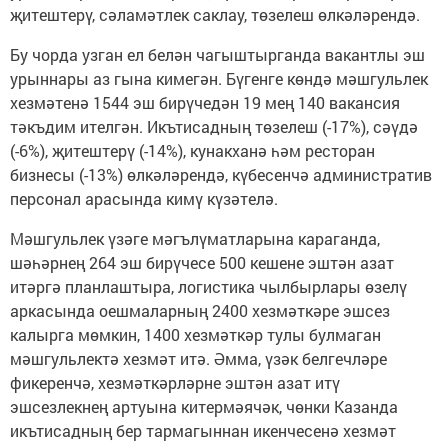
җитештерү, сәламәтлек саклау, төзелеш өлкәләрендә.
Бу чорда узган ел белән чагыштырганда вакантлы эш
урыннары аз гына кимегән. Бүгенге көндә мәшгульлек
хезмәтенә 1544 эш бирүчедән 19 мең 140 вакансия
тәкъдим ителгән. Икътисадның төзелеш (-17%), сәүдә
(-6%), җитештерү (-14%), кунакханә һәм ресторан
бизнесы (-13%) өлкәләрендә, күбесенчә административ
персонал арасында кимү күзәтелә.
Мәшгульлек үзәге мәгълүматларына караганда,
шәһәрнең 264 эш бирүчесе 500 кешене эштән азат
итәргә планлаштыра, логистика чылбырлары өзелү
аркасында оешмаларның 2400 хезмәткәре эшсез
калырга мөмкин, 1400 хезмәткәр тулы булмаган
мәшгульлектә хезмәт итә. Әмма, үзәк белгечләре
фикеренчә, хезмәткәрләрне эштән азат итү
эшсезлекнең артуына китермәячәк, чөнки Казанда
икътисадның бер тармагыннан икенчесенә хезмәт