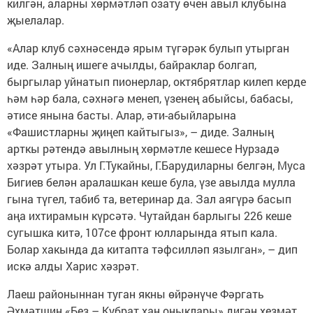
килгән, аларны хөрмәтләп озату өчен авыл клубына
җыелалар.
«Алар клуб сәхнәсендә ярым түгәрәк булып утырган
иде. Залның ишеге ачылды, байраклар болгап,
быргылар уйнатып пионерлар, октябрятлар килеп керде
һәм һәр бала, сәхнәгә менеп, үзенең абыйсы, бабасы,
әтисе янына басты. Алар, әти-абыйларына
«Фашистларны җиңеп кайтыгыз», – диде. Залның
арткы рәтендә авылның хөрмәтле кешесе Нурзадә
хәзрәт утыра. Ул Г.Тукайны, Г.Барудиларны белгән, Муса
Бигиев белән аралашкан кеше була, үзе авылда мулла
гына түгел, табиб та, ветеринар да. Зал аягүрә басып
аңа ихтирамын күрсәтә. Чутайдан барлыгы 226 кеше
сугышка китә, 107се фронт юлларында ятып кала.
Болар хакында да китапта тәфсилләп язылган», – дип
искә алды Харис хәзрәт.
Лаеш районыннан туган якны өйрәнүче Фәргать
Әхмәтшин «Без – Кубрат хан оныклары» дигән хезмәт