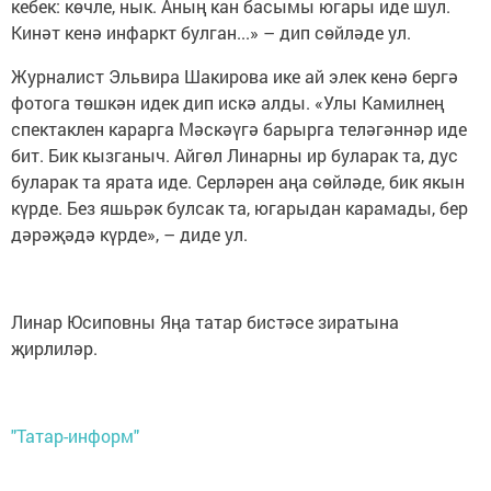
кебек: көчле, нык. Аның кан басымы югары иде шул.
Кинәт кенә инфаркт булган...» – дип сөйләде ул.
Журналист Эльвира Шакирова ике ай элек кенә бергә
фотога төшкән идек дип искә алды. «Улы Камилнең
спектаклен карарга Мәскәүгә барырга теләгәннәр иде
бит. Бик кызганыч. Айгөл Линарны ир буларак та, дус
буларак та ярата иде. Серләрен аңа сөйләде, бик якын
күрде. Без яшьрәк булсак та, югарыдан карамады, бер
дәрәҗәдә күрде», – диде ул.
Линар Юсиповны Яңа татар бистәсе зиратына
җирлиләр.
"Татар-информ"