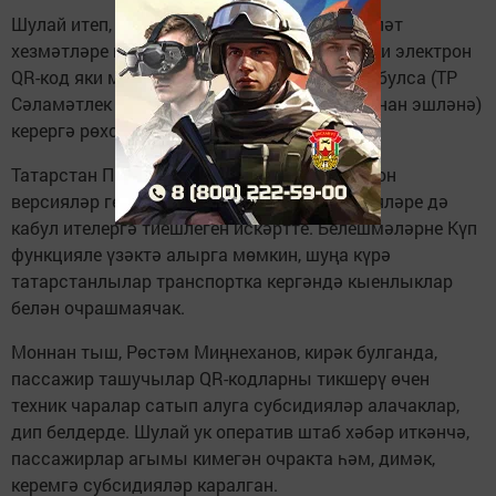
Шулай итеп, пассажирлар транспортка дәүләт
хезмәтләре порталында бирелгән кәгазь яки электрон
QR-код яки медотвод булу турында QR-код булса (ТР
Сәламәтлек саклау министрлыгы тарафыннан эшләнә)
керергә рөхсәт ителәчәк.
Татарстан Президенты транспортта электрон
версияләр генә түгел, кодның кәгазь версияләре дә
кабул ителергә тиешлеген искәртте. Белешмәләрне Күп
функцияле үзәктә алырга мөмкин, шуңа күрә
татарстанлылар транспортка кергәндә кыенлыклар
белән очрашмаячак.
Моннан тыш, Рөстәм Миңнеханов, кирәк булганда,
пассажир ташучылар QR-кодларны тикшерү өчен
техник чаралар сатып алуга субсидияләр алачаклар,
дип белдерде. Шулай ук оператив штаб хәбәр иткәнчә,
пассажирлар агымы кимегән очракта һәм, димәк,
керемгә субсидияләр каралган.