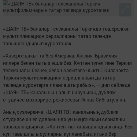
«ШАЯН ТВ» балалар телеканалы Төркиядә төшерелгән
мультипликацион сериалларны татар телендә
тавышландырып күрсәтәчәк.
«Хәзерге вакытта без Америка, Англия, Бразилия
илләре белән тыгыз эшлибез. Күптән түгел генә Төркия
телеканалы безнең белән элемтәгә чыкты. Киләчәктә
Төркия мультипликацион сериалларын да татар
телендә күрсәтергә планлаштырабыз», — дип сөйләде
«ШАЯН ТВ» каналының алып баручысы, дубляж
студиясе мөхәррире, режиссеры Илназ Сибгатуллин.
Аның сүзләренчә, «ШАЯН ТВ» каналының дубляж
студиясе өч ел дәвамында ун меңгә якын сериалны
тавышландырган. «Контентны тавышландырганда без
күп тавышлы ысулларны кулланабыз, ягъни бер