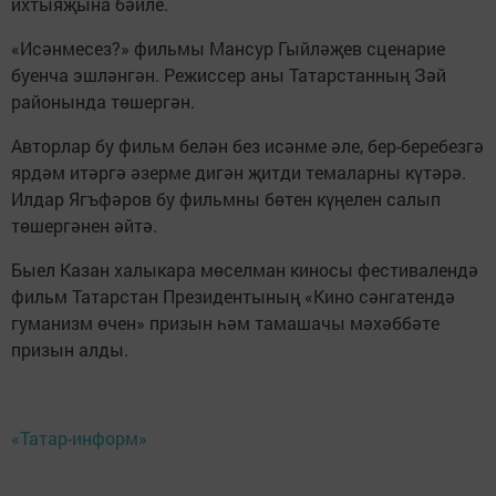
ихтыяҗына бәйле.
«Исәнмесез?» фильмы Мансур Гыйләҗев сценарие
буенча эшләнгән. Режиссер аны Татарстанның Зәй
районында төшергән.
Авторлар бу фильм белән без исәнме әле, бер-беребезгә
ярдәм итәргә әзерме дигән җитди темаларны күтәрә.
Илдар Ягъфәров бу фильмны бөтен күңелен салып
төшергәнен әйтә.
Быел Казан халыкара мөселман киносы фестивалендә
фильм Татарстан Президентының «Кино сәнгатендә
гуманизм өчен» призын һәм тамашачы мәхәббәте
призын алды.
«Татар-информ»