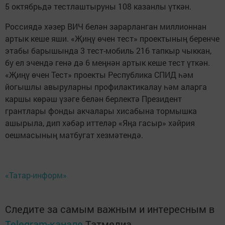
5 октябрьдә тестлаштыруны 108 казанлы үткән.
Россиядә хәзер ВИЧ белән зарарланган миллионнан
артык кеше яши. «Җиңү өчен тест» проектының беренче
этабы барышында 3 тест-мобиль 216 тапкыр чыккан,
бу ел эчендә генә дә 6 меңнән артык кеше тест үткән.
«Җиңү өчен Тест» проекты Республика СПИД һәм
йогышлы авыруларны профилактикалау һәм аларга
каршы көрәш үзәге белән берлектә Президент
грантлары фонды акчалары хисабына тормышка
ашырыла, дип хәбәр иттеләр «Яңа гасыр» хәйрия
оешмасының матбугат хезмәтендә.
«Татар-информ»
Следите за самым важным и интересным в
Telegram-канале
Татмедиа