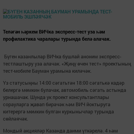
Теләгән һәркем ВИЧка экспресс-тест уза һәм
профилактика чаралары турында белә алачак.
Бүген казанлылар ВИЧка бушлай аноним экспресс-
тестлаштыру уза алачак. «Җиңү өчен тест» проектының
тест-мобиле Бауман урамына киләчәк.
Үз статусыңны 14:00 сәгатьтән 18:00 сәгатькә кадәр
белергә мөмкин булачак, автомобиль сәгать астында
урнашачак. Шунда ук проект консультантлары
сорауларга җавап бирәчәк һәм ВИЧ йоктыруга
китерергә мөмкин булган куркынычлар турында
сөйләячәк.
Мондый акцияләр Казанда даими үткәрелә. 4 һәм