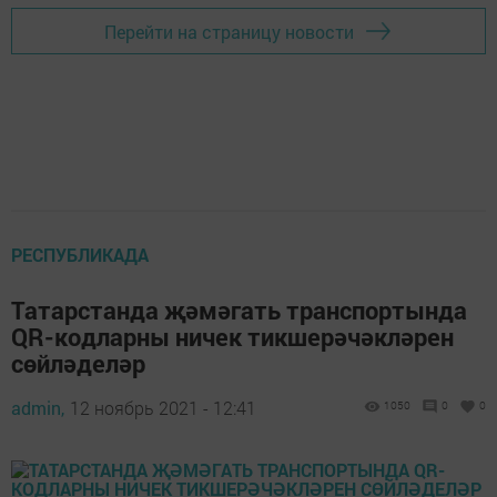
Перейти на страницу новости
РЕСПУБЛИКАДА
Татарстанда җәмәгать транспортында
QR-кодларны ничек тикшерәчәкләрен
сөйләделәр
admin,
12 ноябрь 2021 - 12:41
1050
0
0