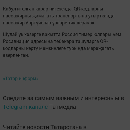
Кабул ителгән карар нигезендә, QR-кодларны
пассажирны җәмәгать транспортына утыртканда
пассажир йөртүчеләр үзләре тикшерәчәк.
Шулай ук хәзерге вакытта Россия тимер юллары һәм
Росавиация адресына төбәкара ташуларга QR-
кодларны кертү мөмкинлеге турында мөрәҗәгать
әзерләнгән.
«Татар-информ»
Следите за самым важным и интересным в
Telegram-канале
Татмедиа
Читайте новости Татарстана в