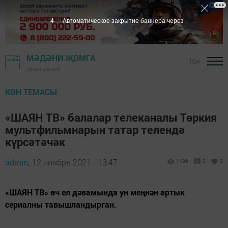
3
Автоматическое закрытие баннера через
МӘДӘНИ ҖОМГА
16+
Казан шәһәре
КӨН ТЕМАСЫ
«ШАЯН ТВ» балалар телеканалы Төркия
мультфильмнарын татар телендә
күрсәтәчәк
admin,
12 ноябрь 2021 - 13:47
1189
0
0
«ШАЯН ТВ» өч ел дәвамында ун меңнән артык
сериалны тавышландырган.