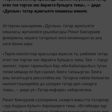
итеп тоя торган хис йөрәктә булырга тиеш», — диде
«Дуслык» татар җәмгыяте оешмасы вәкиле.
Әстерхан шәһәренең «Дуслык» татар җәмгыяте
оешмасы җитәкчесе урынбасары Ринат Бикчураев
фикеренчә, кешегә татарлык хисе кечкенәдән үк ана
сөте белән керә.
«Төрле милләтләр арасында яшәсәк тә, үзебезне татар
итеп тоя торган хис йөрәктә булырга тиеш. Без — горур
милләт, тирән тарихыбыз бар, әби-бабаларыбыз туган
телне меңнәр ел буе саклап, безгә тапшырган. Безгә
аны югалтырга рөхсәтебез юк. Татарча сөйли белмәгән
милләттәшләребез дә үзләрен татар дип санарга
тиеш», — диде ул «Татар-информ» хәбәрчесенә.
Ринат Бикчураев сүзләренчә, хәзерге вакытта татарлар
«зур йодрык булып» берләшергә тиеш. «Өстебездә зур
җаваплылык йөкләнгән. Үзебезне җанисәптә татар дип