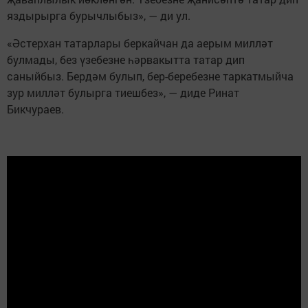
яздырырга бурычлыбыз», — ди ул.
«Әстерхан татарлары беркайчан да аерым милләт
булмады, без үзебезне һәрвакытта татар дип
саныйбыз. Бердәм булып, бер-беребезне таркатмыйча
зур милләт булырга тиешбез», — диде Ринат
Бикчураев.