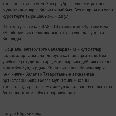
тавышны гына түгел. Хәзер күбрәк тулы метражлы
мультфильмнарга басым ясыйбыз. Без аларны ай саен
күрсәтергә тырышабыз», — ди ул.
Күптән түгел генә «ШАЯН ТВ» танылган «Лунтик» һәм
«Барбоскины» сериалларын татар телендә күрсәтә
башлады.
«Социаль челтәрләргә балалардан бик күп хатлар
килде, алар тавышландыруда катнашырга тели. Без
үзебезнең студиядә тәрҗемәчеләр һәм дубляж актеры
мәктәбен булдырдык. Каналның алып баручылары
һәм килгән балалар Татарстанның атказанган
артистлары белән бергә мультфильмнарны
тавышландыра ала», — диде ул каналның өч еллыгына
багышланган матбугат очрашуында.
Гөлүзә Ибраһимова