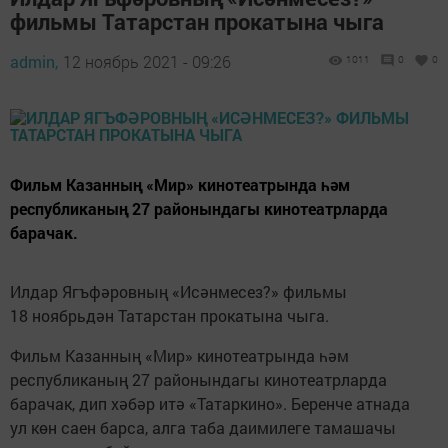
фильмы Татарстан прокатына чыга
admin,
12 ноябрь 2021 - 09:26
1011
0
0
Фильм Казанның «Мир» кинотеатрында һәм
республиканың 27 районындагы кинотеатрларда
барачак.
Илдар Ягъфәровның «Исәнмесез?» фильмы
18 ноябрьдән Татарстан прокатына чыга.
Фильм Казанның «Мир» кинотеатрында һәм
республиканың 27 районындагы кинотеатрларда
барачак, дип хәбәр итә «Татаркино». Беренче атнада
ул көн саен барса, алга таба даимилеге тамашачы