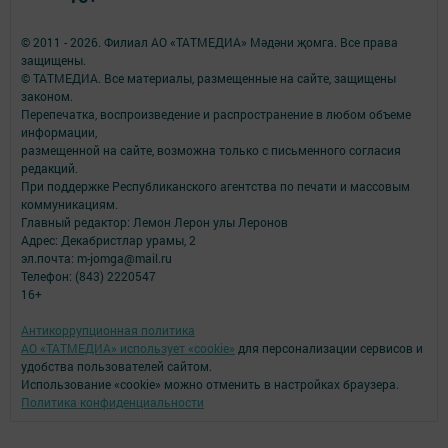
© 2011 - 2026. Филиал АО «ТАТМЕДИА» Мәдәни җомга. Все права
защищены.
© ТАТМЕДИА. Все материалы, размещенные на сайте, защищены
законом.
Перепечатка, воспроизведение и распространение в любом объеме
информации,
размещенной на сайте, возможна только с письменного согласия
редакций.
При поддержке Республиканского агентства по печати и массовым
коммуникациям.
Главный редактор: Лемон Лерон улы Леронов
Адрес: Декабристлар урамы, 2
эл.почта: m-jomga@mail.ru
Телефон: (843) 2220547
16+
Антикоррупционная политика
АО «ТАТМЕДИА» использует «cookie»
для персонализации сервисов и
удобства пользователей сайтом.
Использование «cookie» можно отменить в настройках браузера.
Политика конфиденциальности