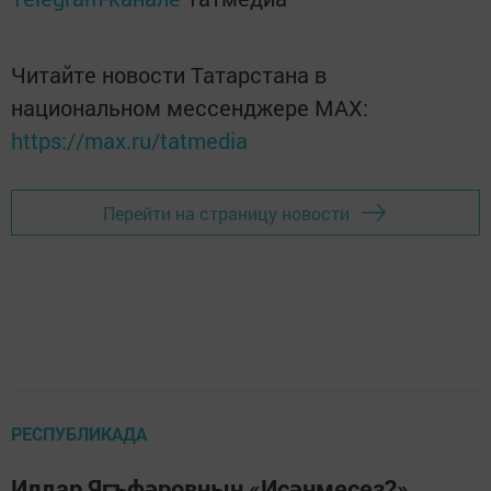
Читайте новости Татарстана в
национальном мессенджере MАХ:
https://max.ru/tatmedia
Перейти на страницу новости
РЕСПУБЛИКАДА
Илдар Ягъфәровның «Исәнмесез?»