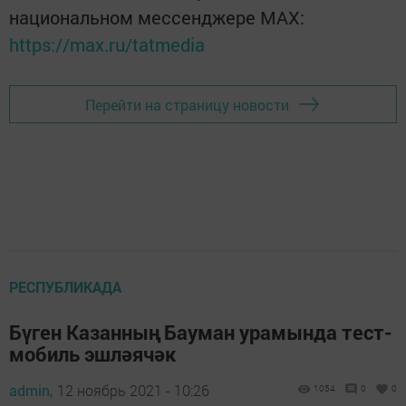
национальном мессенджере MАХ:
https://max.ru/tatmedia
Перейти на страницу новости
РЕСПУБЛИКАДА
Бүген Казанның Бауман урамында тест-
мобиль эшләячәк
admin,
12 ноябрь 2021 - 10:26
1054
0
0