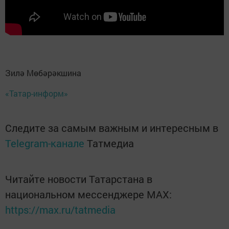
Зилә Мөбәрәкшина
«Татар-информ»
Следите за самым важным и интересным в
Telegram-канале
Татмедиа
Читайте новости Татарстана в
национальном мессенджере MАХ:
https://max.ru/tatmedia