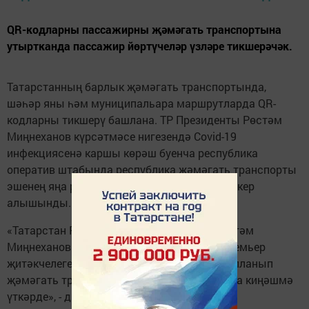
QR-кодларны пассажирны җәмәгать транспортына
утыртканда пассажир йөртүчеләр үзләре тикшерәчәк.
Татарстанның барлык җәмәгать транспортында,
шәһәр яны һәм муниципальара маршрутларда QR-
кодларны тикшерү башлана. ТР Президенты Рөстәм
Миңнеханов күрсәтмәсе нигезендә Covid-19
инфекциясенә каршы көрәш буенча республика
оператив штабында республика җәмәгать транспорты
эшенең яңа режимын оештыру турында фикер
алышынды.
«Татарстан Республикасы Президенты Рөстәм
Миңнеханов кушуы буенча беренче вице-премьер
җитәкчелегендә эшче төркем QR-кодлар кулланып
җәмәгать транспорты эшен оештыру буенча киңәшмә
үткәрде», - диелә хәбәрдә.