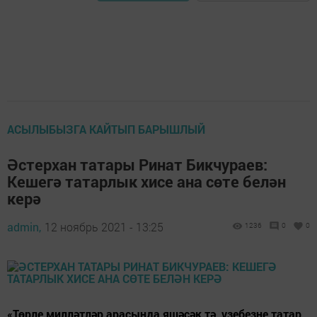
АСЫЛЫБЫЗГА КАЙТЫП БАРЫШЛЫЙ
Әстерхан татары Ринат Бикчураев:
Кешегә татарлык хисе ана сөте белән
керә
admin,
12 ноябрь 2021 - 13:25
1236
0
0
«Төрле милләтләр арасында яшәсәк тә, үзебезне татар