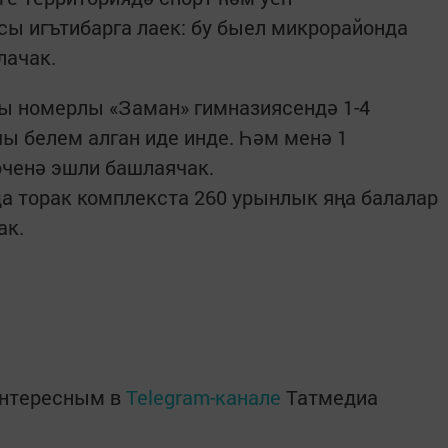
ы игътибарга лаек: бу быел микрорайонда
лачак.
ы номерлы «Заман» гимназиясендә 1-4
ы белем алган иде инде. Һәм менә 1
өченә эшли башлаячак.
а торак комплекста 260 урынлык яңа балалар
ак.
интересным в
Telegram-канале
Татмедиа