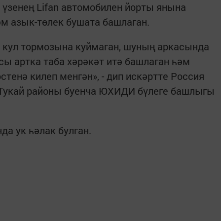
 үзенең Lifan автомобилен йорты янына
әм азык-төлек бушата башлаган.
 кул тормозына куймаган, шуның аркасында
ы артка таба хәрәкәт итә башлаган һәм
стенә килеп менгән», - дип искәртте Россия
Тукай районы буенча ЮХИДИ бүлеге башлыгы
да ук һәлак булган.