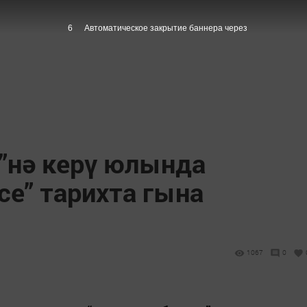
5
Автоматическое закрытие баннера через
е”нә керү юлында
се” тарихта гына
1067
0