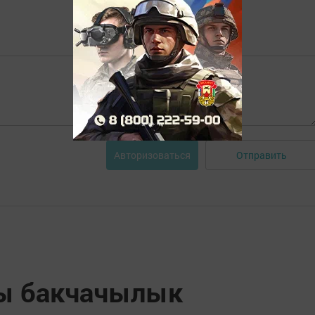
Отправить
Авторизоваться
ы бакчачылык