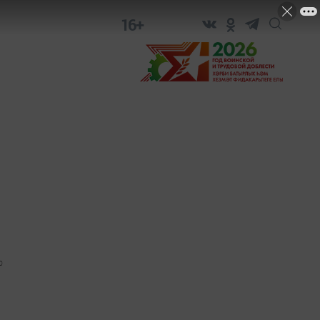
16+
0