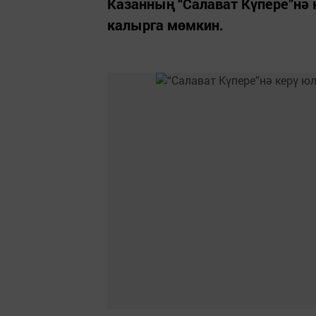
Казанның “Салават Күпере”нә 
калырга мөмкин.