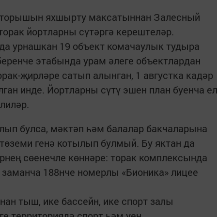
 торышын яхшырту максатыннан Залесный
орак йортларны сүтәргә керештеләр.
да урнашкан 19 объект комачаулык тудыра
беренче этабында урам әлеге объектлардан
рак-җирләре сатып алынган, 1 августка кадәр
ган инде. Йортларны сүтү эшен план буенча е
лиләр.
лып булса, мәктәп һәм балалар бакчаларына
төземи генә котылып булмый. Бу яктан да
рнең сөенечле көннәре: торак комплексында
 заманча 188нче номерлы «Бионика» лицее
ан тыш, ике бассейн, ике спорт залы
е территориядә спорт һәм уен