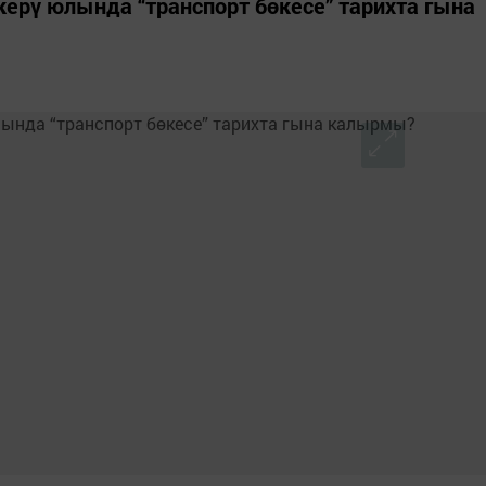
керү юлында “транспорт бөкесе” тарихта гына