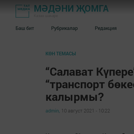
МӘДӘНИ ҖОМГА
Казан шәһәре
Баш бит
Рубрикалар
Редакция
КӨН ТЕМАСЫ
“Салават Күпер
“транспорт бөке
калырмы?
admin,
10 август 2021 - 10:22