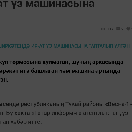
ат үз машинасына
1153
0
кул тормозына куймаган, шуның аркасында
хәрәкәт итә башлаган һәм машина артында
ән.
әсендә республиканың Тукай районы «Весна-1»
. Бу хакта «Татар-информ»га агентлыкның үз
ан хәбәр итте.