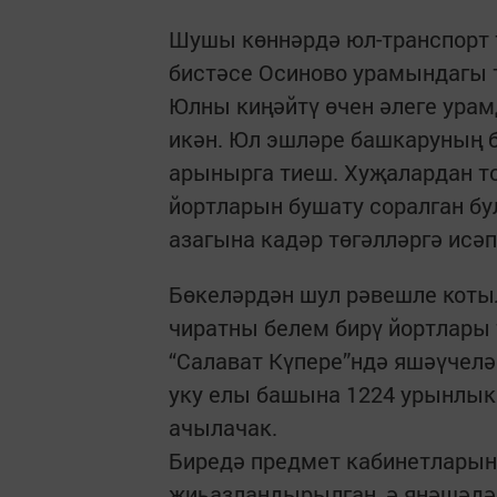
Шушы көннәрдә юл-транспорт
бистәсе Осиново урамындагы т
Юлны киңәйтү өчен әлеге урам
икән. Юл эшләре башкаруның 
арынырга тиеш. Хуҗалардан то
йортларын бушату соралган бул
азагына кадәр төгәлләргә исәп
Бөкеләрдән шул рәвешле коты
чиратны белем бирү йортлары 
“Салават Күпере”ндә яшәүчелә
уку елы башына 1224 урынлык
ачылачак.
Биредә предмет кабинетларынн
җиһазландырылган, ә янәшәдәг