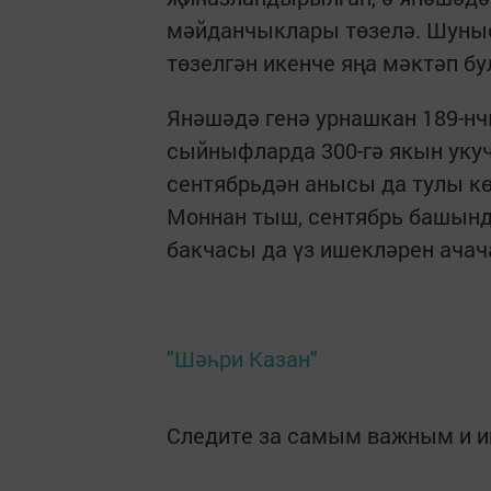
мәйданчыклары төзелә. Шуныс
төзелгән икенче яңа мәктәп бу
Янәшәдә генә урнашкан 189-нч
сыйныфларда 300-гә якын укуч
сентябрьдән анысы да тулы к
Моннан тыш, сентябрь башынд
бакчасы да үз ишекләрен ачач
"Шәһри Казан"
Следите за самым важным и 