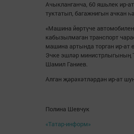
Ачыкланганча, 60 яшьлек ир-ат
туктатып, багажнигын ачкан һ
«Машина йөртүче автомобилен
кабызылмаган транспорт чарас
машина артында торган ир-ат ө
Эчке эшләр министрлыгының 
Шамил Ганиев.
Алган җәрәхәтләрдән ир-ат шун
Полина Шевчук
«Татар-информ»