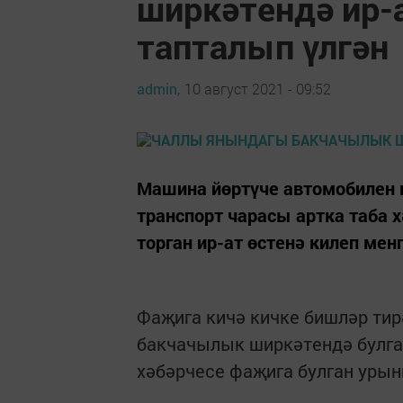
ширкәтендә ир-
тапталып үлгән
admin,
10 август 2021 - 09:52
Машина йөртүче автомобилен 
транспорт чарасы артка таба 
торган ир-ат өстенә килеп менг
Фаҗига кичә кичке бишләр тир
бакчачылык ширкәтендә булган
хәбәрчесе фаҗига булган урынн