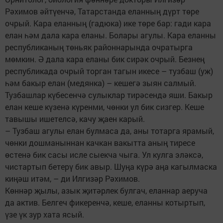
Рәхимов әйтүенчә, Татарстанда еланның дүрт төре
очрый. Кара еланның (гадюка) ике төре бар: гади кара
елан һәм дала кара еланы. Болары агулы. Кара еланны
республиканың төньяк районнарында очратырга
мөмкин. Ә дала кара еланы бик сирәк очрый. Безнең
республикада очрый торган тагын икесе – тузбаш (уж)
һәм бакыр елан (медянка) – кешегә зыян салмый.
Тузбашлар күбесенчә сулыклар тирәсендә яши. Бакыр
елан кеше күзенә күренми, чөнки ул бик сизгер. Кеше
тавышы ишетелсә, качу җаен карый.
– Тузбаш агулы елан булмаса да, аны тотарга ярамый,
чөнки дошманыннан качкан вакытта аның тиресе
өстенә бик сасы исле сыекча чыга. Ул кулга эләксә,
чистартып бетерү бик авыр. Шуңа күрә аңа кагылмаска
киңәш итәм, – ди Илгизәр Рәхимов.
Көннәр җылы, азык җитәрлек булгач, еланнар аеруча
да актив. Белгеч фикеренчә, кеше, еланны котыртып,
үзе үк зур хата ясый.