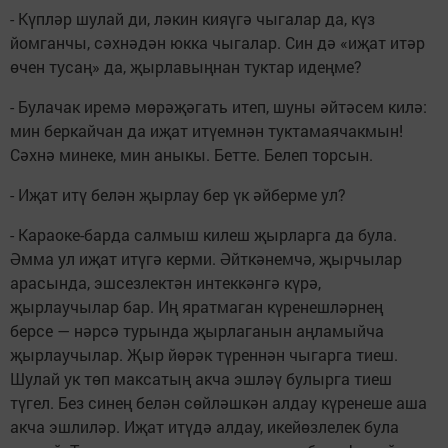
- Күпләр шулай ди, ләкин кияүгә чыгалар да, күз
йомганчы, сәхнәдән юкка чыгалар. Син дә «иҗат итәр
өчен тусаң» да, җырлавыңнан туктар идеңме?
- Булачак иремә мөрәҗәгать итеп, шуны әйтәсем килә:
мин беркайчан да иҗат итүемнән туктамаячакмын!
Сәхнә минеке, мин аныкы. Бетте. Белеп торсын.
- Иҗат итү белән җырлау бер үк әйберме ул?
- Караоке-барда салмыш килеш җырларга да була.
Әмма ул иҗат итүгә керми. Әйткәнемчә, җырчылар
арасында, эшсезлектән интеккәнгә күрә,
җырлаучылар бар. Иң яратмаган күренешләрнең
берсе — нәрсә турында җырлаганын аңламыйча
җырлаучылар. Җыр йөрәк түреннән чыгарга тиеш.
Шулай ук төп максатың акча эшләү булырга тиеш
түгел. Без синең белән сөйләшкән алдау күренеше аша
акча эшлиләр. Иҗат итүдә алдау, икейөзлелек була