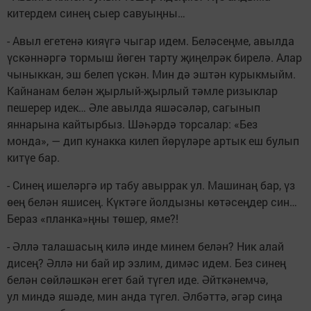
китердем синең сыер савуыңны…
- Авыл егетенә кияүгә чыгар идем. Беләсеңме, авылда
үскәннәргә тормыш йөген тарту җиңелрәк бирелә. Алар
чыныккан, эш белеп үскән. Мин дә эштән курыкмыйм.
Кайнанам белән җырлый-җырлый тәмле ризыклар
пешерер идек… Әле авылда яшәсәләр, сагынып
яннарына кайтырбыз. Шәһәрдә торсалар: «Без
монда», — дип кунакка килеп йөрүләре артык еш булып
китүе бар.
- Синең ишеләргә ир табу авыррак ул. Машинаң бар, үз
өең белән яшисең. Күктәге йолдызны көтәсеңдер син…
Бераз «планка»ңны төшер, яме?!
- Әллә талашасың килә инде минем белән? Ник алай
дисең? Әллә ни бай ир эзлим, димәс идем. Без синең
белән сөйләшкән егет бай түгел иде. Әйткәнемчә,
ул миндә яшәде, мин анда түгел. Әлбәттә, әгәр сиңа