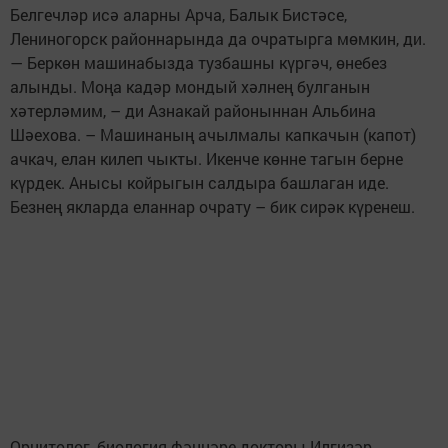
Белгечләр исә аларны Арча, Балык Бистәсе,
Лениногорск районнарында да очратырга мөмкин, ди.
— Беркөн машинабызда тузбашны күргәч, өнебез
алынды. Моңа кадәр мондый хәлнең булганын
хәтерләмим, – ди Азнакай районыннан Альбина
Шәехова. – Машинаның ачылмалы капкачын (капот)
ачкач, елан килеп чыкты. Икенче көнне тагын берне
күрдек. Анысы койрыгын салдыра башлаган иде.
Безнең якларда еланнар очрату – бик сирәк күренеш.
Орнитолог, биология фәннәре докторы Илгизәр