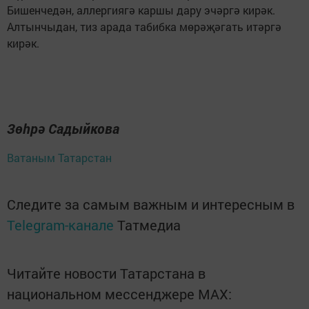
Бишенчедән, аллергиягә каршы дару эчәргә кирәк.
Алтынчыдан, тиз арада табибка мөрәҗәгать итәргә
кирәк.
Зөһрә Садыйкова
Ватаным Татарстан
Следите за самым важным и интересным в
Telegram-канале
Татмедиа
Читайте новости Татарстана в
национальном мессенджере MАХ: