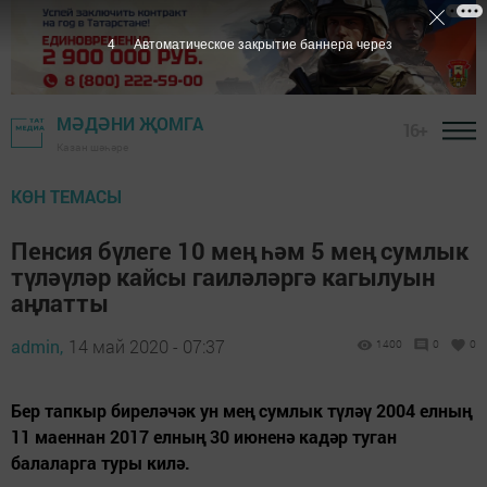
3
Автоматическое закрытие баннера через
МӘДӘНИ ҖОМГА
16+
Казан шәһәре
КӨН ТЕМАСЫ
Пенсия бүлеге 10 мең һәм 5 мең сумлык
түләүләр кайсы гаиләләргә кагылуын
аңлатты
admin,
14 май 2020 - 07:37
1400
0
0
Бер тапкыр биреләчәк ун мең сумлык түләү 2004 елның
11 маеннан 2017 елның 30 июненә кадәр туган
балаларга туры килә.