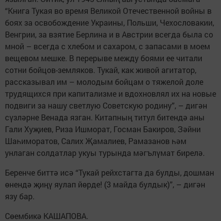
“Книга Тукая во время Великой Отечественной войны в
боях за освобождение Украины, Польши, Чехословакии,
Венгрии, за взятие Берлина и в Австрии всегда была со
мной – всегда с хлебом и сахаром, с запасами в моем
вещевом мешке. В перерыве между боями ее читали
сотни бойцов-земляков. Тукай, как живой агитатор,
рассказывал им – молодым бойцам о тяжелой доле
трудящихся при капитализме и вдохновлял их на новые
подвиги за нашу светлую Советскую родину”, – дигән
сүзләрне Венада язган. Китапның титул битендә аны
Гали Хуҗиев, Риза Ишморат, Госман Бакиров, Зәйни
Шаһиморатов, Салих Җамалиев, Рамазанов һәм
унлаган солдатлар укуы турында мәгълүмат бирелә.
Беренче биттә исә “Тукай рейхстагта да булды, дошман
өнендә җиңү яулап йөрде! (3 майда булдык)”, – дигән
язу бар.
Сөембикә КАШАПОВА.