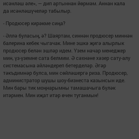
исәнләш әле», — дип артыннан йөрмәм. Аннан кала
да исәнләшүчеләр табылыр.
- Продюсер кирәкме сиңа?
- Әллә буласың, ә? Шаяртам, синнән продюсер миннән
балерина кебек чыгачак. Мине эшкә җигә алырлык
продюсер белән эшләр идем. Үзем начар менеджер
мин, үз-үземне сата белмим. Ә сәхнәне хәзер сату-алу
системасына әйләндереп бетерделәр. Әгәр
тәкъдимнәр булса, мин сөйләшергә риза. Продюсер,
администратор шушы шоу-бизнеста казынсын иде.
Мин бары тик моңнарымны тамашачыга бүләк
итәрмен. Мин иҗат итәр өчен туганмын!