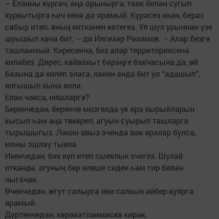
– Еланны күргәч, аңа орынырга, таяк белән сугып
куркытырга һич кенә дә ярамый. Күрәсез икән, бераз
сабыр итеп, аның киткәнен көтегез. Ул шул урыннан үзе
шуышып кача бит, – ди Илгизәр Рәхимов. – Алар безгә
ташланмый. Киресенчә, без алар территориясенә
киләбез. Дөрес, кайвакыт бәрәңге бакчасына да, өй
базына да килеп эләгә, ләкин анда бит ул “адашып”,
ялгышып кына килә.
Елан чакса, нишләргә?
Беренчедән, беренче мизгелдә үк яра кырыйларын
кысып һәм аңа төкереп, агуын суырып ташларга
тырышыгыз. Ләкин авыз эчендә вак яралар булса,
моны эшләү тыела.
Икенчедән, бик күп итеп сыеклык эчегез. Шулай
иткәндә, агуның бер өлеше сидек һәм тир белән
чыгачак.
Өченчедән, жгут салырга яки салкын әйбер куярга
ярамый.
Дүртенчедән, хәрәкәтләнмәскә кирәк.