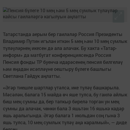
Татарстанда аерым бер гаиләләр Россия Президенты
Владимир Путин игълан иткән 5 мең һәм 10 мең сумлык
түләүләрнең икесен дә ала алачак. Бу хакта «Татар-
информ» да матбугат конференциясендә Россия
Пенсия фонды ТР буенча идарәсенең пенсия билгеләү
һәм яңадан исәпләүне оештыру бүлеге башлыгы
Светлана Гайдук аңлатты.
«Әгәр тиешле шартлар үтәлсә, ике түләү башкарыла.
Мәсәлән, балага 15 майда өч яше тулса, бу гаилә айлык
биш мең сумны да, бер тапкыр бирелә торган ун мең
сумны да алачак, чөнки бала 3 яшьтән 16 яшькә кадәр
яшь аралыгында. Әгәр балага 1 июльдән соң гына 3
яшь тулса, 10 мең сумлык түләү аңа каралмый», — диде
белгеч.