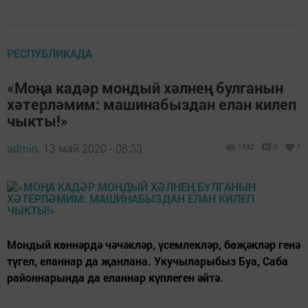
РЕСПУБЛИКАДА
«Моңа кадәр мондый хәлнең булганын
хәтерләмим: машинабыздан елан килеп
чыкты!»
admin,
13 май 2020 - 08:33
1632
0
1
Мондый көннәрдә чәчәкләр, үсемлекләр, бөҗәкләр генә
түгел, еланнар да җанлана. Укучыларыбыз Буа, Саба
районнарында да еланнар күплеген әйтә.