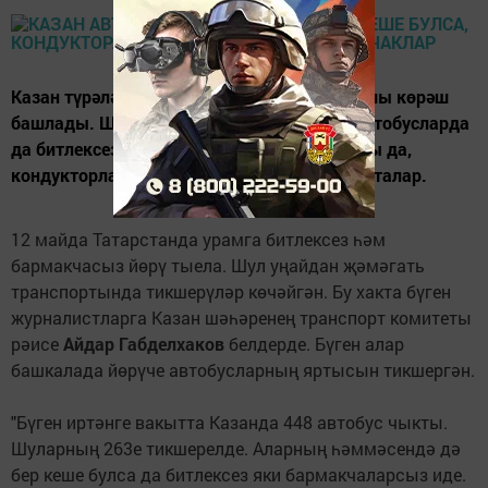
Казан түрәләре битлексез йөрүчеләргә каршы көрәш
башлады. Шәһәрдә тикшерелгән барлык автобусларда
да битлексез кешеләр булган. Гади халыкны да,
кондукторларны да штрафлар белән куркыталар.
12 майда Татарстанда урамга битлексез һәм
бармакчасыз йөрү тыела. Шул уңайдан җәмәгать
транспортында тикшерүләр көчәйгән. Бу хакта бүген
журналистларга Казан шәһәренең транспорт комитеты
рәисе
Айдар Габделхаков
белдерде. Бүген алар
башкалада йөрүче автобусларның яртысын тикшергән.
"Бүген иртәнге вакытта Казанда 448 автобус чыкты.
Шуларның 263е тикшерелде. Аларның һәммәсендә дә
бер кеше булса да битлексез яки бармакчаларсыз иде.