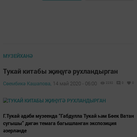
МУЗЕЙХАНӘ
Тукай китабы җиңүгә рухландырган
Сөембикә Кашапова,
14 май 2020 - 06:00
2232
0
0
Г.Тукай әдәби музеенда “Габдулла Тукай һәм Бөек Ватан
сугышы” дигән темага багышланган экспозиция
әзерләнде