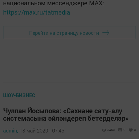
национальном мессенджере MАХ:
https://max.ru/tatmedia
Перейти на страницу новости
ШОУ-БИЗНЕС
Чулпан Йосыпова: «Сәхнәне сату-алу
системасына әйләндереп бетерделәр»
admin,
13 май 2020 - 07:46
3450
0
0