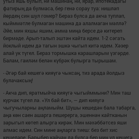
утыз яшь булып, ни машинаң, ни, ярар, ипотекадагы
фатирың да булмаса, бер генә сорау туа: нишләп
йөрдең син шул гомер? Бераз булса да акча туплап,
кыйммәтле булмаган машина да алалмаган мәллә?
Әйе, мин яхшы яшим, әмма миңа берсе дә китереп
бирмәде. Арып-талып эштән кайта идем. 1-2 сәгать
йоклый идем дә тагын эшкә чыгып китә идем. Хәзер
алай ук түгел. Бераз тормышка карашларым үзгәрде.
Балам, гаиләм белән күбрәк булырга тырышам.
- Әгәр бай кешегә кияүгә чыксаң, тиз арада йолдыз
булачаксың!
- Акча дип, яратмыйча кияүгә чыгыйммыни? Мин таш
курчак түгел лә. «Ул бай бит», — дип кияүгә
чыгучыларны аңламыйм. Шушы кешедән бала табарга,
аңа көн саен ашарга пешерергә, эшеннән кайтканын
зарыгып көтеп алырга кирәк. Мин мәхәббәтсез яши
алмас идем. Син мине аңларга тиеш: без бит хис
кешеләре. Барыбер кайчан да булса бер мин ул кешегә