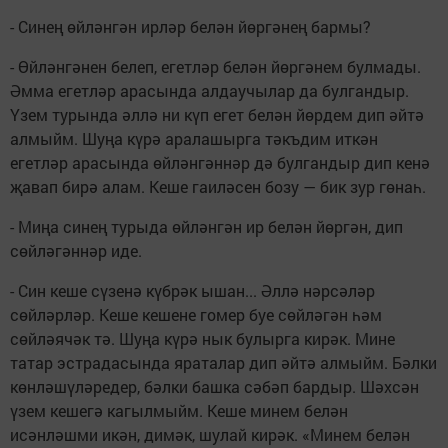
- Синең өйләнгән ирләр белән йөргәнең бармы?
- Өйләнгәнен белеп, егетләр белән йөргәнем булмады.
Әмма егетләр арасында алдаучылар да булгандыр.
Үзем турында әллә ни күп егет белән йөрдем дип әйтә
алмыйм. Шуңа күрә аралашырга тәкъдим иткән
егетләр арасында өйләнгәннәр дә булгандыр дип кенә
җавап бирә алам. Кеше гаиләсен бозу — бик зур гөнаһ.
- Миңа синең турыда өйләнгән ир белән йөргән, дип
сөйләгәннәр иде.
- Син кеше сүзенә күбрәк ышан... Әллә нәрсәләр
сөйләрләр. Кеше кешене гомер буе сөйләгән һәм
сөйләячәк тә. Шуңа күрә нык булырга кирәк. Мине
татар эстрадасында яраталар дип әйтә алмыйм. Бәлки
көнләшүләредер, бәлки башка сәбәп бардыр. Шәхсән
үзем кешегә кагылмыйм. Кеше минем белән
исәнләшми икән, димәк, шулай кирәк. «Минем белән