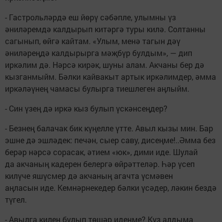
- Гастрольләрдә еш йөрү сәбәпле, улымны үз
әниләремдә калдырып китәргә туры килә. Солтанны
сагынып, өйгә кайтам. «Улым, менә тагын дәү
әниләреңдә калдырырга мәҗбүр булдым», — дип
иркәлим дә. Нәрсә кирәк, шуны алам. Акчаны бер дә
кызганмыйм. Бәлки кайвакыт артык иркәлимдер, әмма
иркәләүнең чамасы булырга тиешлеген аңлыйм.
- Син үзең дә иркә кыз булып үскәнсеңдер?
- Безнең балачак бик күңелле үтте. Авыл кызы мин. Бар
эшне дә эшләдек: печән, сыер саву, дисеңме!..Әмма без
берәр нәрсә сорасак, әтием «юк», дими иде. Шулай
да акчаның кадерен белергә өйрәттеләр. Һәр үсеп
килүче яшүсмер дә акчаның агачта үсмәвен
аңласын иде. Кемнәрнекедер бәлки үсәдер, ләкин бездә
түгел.
- Авылга килен булып төшәр идеңме? Күз алдыма