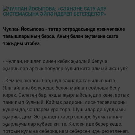
Чулпан Йосыпова - татар эстрадасында үзенчәлекле
тавышларының берсе. Аның белән әңгәмәне сезгә
тәкъдим итәбез.
- Чулпан, нишләп синең кебек җырлый белүче
җырчылар артык популяр булып китә алмый икән ул?
- Кемнең акчасы бар, шул сәхнәдә танылып китә.
Ялагайлана белү, кеше белән майлап сөйләшә белү
кирәк. Сәләтең бар, яхшы җырлыйсың дип кенә, артык
танылып булмый. Кайчак радионы яисә телевизорны
кушам да, чәчләрем үрә тора. Шушылар да булдымы
җырчы, дим. Эстрадада хәзер эшләре булмаганнан
җырлаучылар күбәеп китте. Килсен иде берәр кеше,
тотсын кулына себерке, һәм себерсен иде, рәхәтләнеп.