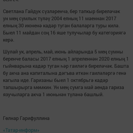
Светлана Гайдук сүзләренчә, бер тапкыр биреләчәк
ун мең сумлык түләү 2004 елның 11 маеннан 2017
елның 30 июненә кадәр туган балаларга туры килә.
Быел 11 майдан соң 16 яше тулучылар бу категориягә
керә.
Шулай ук, апрель, май, июнь айларында 5 мең сумны
беренче баласы 2017 елның 1 апреленнән 2020 елның 1
гыйнварына кадәр туган һәр гаиләгә биреләчәк. Башта
бу акча ана капиталына дәгъва иткән гаиләләргә генә
кагыла иде. Гаризаны быел 1 октябрьгә кадәр
тапшырырга мөмкин. Ун мең сумга май аенда гариза
язучыларга акча 1 июньнән түләнә башлый.
Гөлнар Гарифуллина
«Татар-информ»