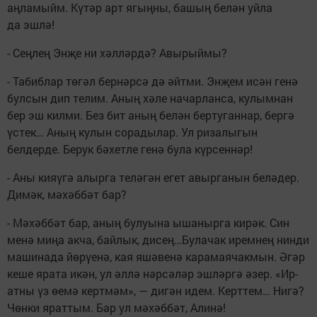
аңламыйм. Күтәр арт ягыңны, башың белән уйла
да эшлә!
- Сеңлең Энҗе ни хәлләрдә? Авырыймы?
- Табиблар төгәл бернәрсә дә әйтми. Энҗем исән генә
булсын дип телим. Аның хәле начарланса, кулымнан
бер эш килми. Без бит аның белән бертуганнар, бергә
үстек… Аның кулын сорадылар. Ул ризалыгын
белдерде. Берук бәхетле генә була күрсеннәр!
- Аны кияүгә алырга теләгән егет авырганын беләдер.
Димәк, мәхәббәт бар?
- Мәхәббәт бар, аның булуына ышанырга кирәк. Син
менә миңа акча, байлык, дисең…Булачак иремнең нинди
машинада йөрүенә, кая яшәвенә карамаячакмын. Әгәр
кеше ярата икән, ул әллә нәрсәләр эшләргә әзер. «Ир-
атны үз өемә кертмәм», — дигән идем. Керттем… Нигә?
Чөнки яраттым. Бар ул мәхәббәт, Алинә!