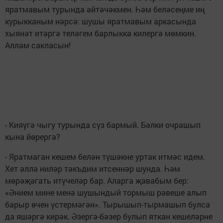
яратмавым турында әйтәчәкмен. Һәм беләсеңме иң
курыкканым нәрсә: шушы яратмавым аркасында
хыянәт итәргә теләгем барлыкка килергә мөмкин.
Аллам сакласын!
- Кияүгә чыгу турында сүз бармый. Бәлки очрашып
кына йөрергә?
- Яратмаган кешем белән түшәкне уртак итмәс идем.
Хет әллә ниләр тәкъдим итсеннәр шунда. Һәм
мөрәҗәгать итүчеләр бар. Аларга җавабым бер:
«Әнием мине менә шушындый тормыш рәвеше алып
барыр өчен үстермәгән». Тырышып-тырмашып булса
да яшәргә кирәк. Әзергә-бәзер булып яткан кешеләрне