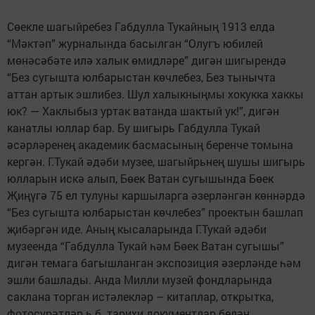
Сөекле шагыйребез Габдулла Тукайның 1913 елда
“Мәктәп” журналында басылган “Олугъ юбилей
мөнәсәбәте илә халык өмидләре” дигән шигырендә
“Без сугышта юлбарыстан көчлебез, Без тынычта
аттан артык эшлибез. Шул халыкныңмы хокукка хаккы
юк? — Хаклыбыз уртак ватанда шактый ук!”, дигән
канатлы юллар бар. Бу шигырь Габдулла Тукай
әсәрләренең академик басмасының беренче томына
кергән. Г.Тукай әдәби музее, шагыйрь­нең шушы шигырь
юлларын искә алып, Бөек Ватан сугышында Бөек
Җиңүгә 75 ел тулуны каршыларга әзерләнгән көннәрдә
“Без сугышта юлбарыстан көчлебез” проектын башлап
җибәргән иде. Аның кысаларында Г.Тукай әдәби
музеенда “Габдулла Тукай һәм Бөек Ватан сугышы”
дигән темага багышланган экспозиция әзерләнде һәм
эшли башлады. Анда Милли музей фондларында
саклана торган истәлекләр – китаплар, открытка,
фотосурәтләр һ.б. тарихи документлар белән