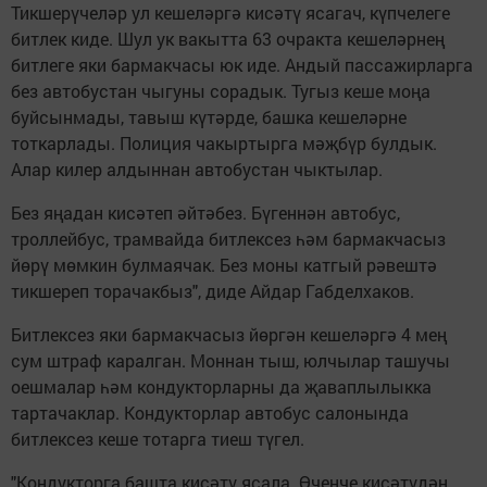
Тикшерүчеләр ул кешеләргә кисәтү ясагач, күпчелеге
битлек киде. Шул ук вакытта 63 очракта кешеләрнең
битлеге яки бармакчасы юк иде. Андый пассажирларга
без автобустан чыгуны сорадык. Тугыз кеше моңа
буйсынмады, тавыш күтәрде, башка кешеләрне
тоткарлады. Полиция чакыртырга мәҗбүр булдык.
Алар килер алдыннан автобустан чыктылар.
Без яңадан кисәтеп әйтәбез. Бүгеннән автобус,
троллейбус, трамвайда битлексез һәм бармакчасыз
йөрү мөмкин булмаячак. Без моны катгый рәвештә
тикшереп торачакбыз", диде Айдар Габделхаков.
Битлексез яки бармакчасыз йөргән кешеләргә 4 мең
сум штраф каралган. Моннан тыш, юлчылар ташучы
оешмалар һәм кондукторларны да җаваплылыкка
тартачаклар. Кондукторлар автобус салонында
битлексез кеше тотарга тиеш түгел.
"Кондукторга башта кисәтү ясала. Өченче кисәтүдән