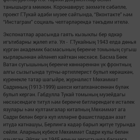
танышырга мөмкин. Коронавирус зәхмәте сәбәпле,
проект Г.Тукай әдәби музее сайтында, “Вконтакте” һәм
“Инстаграм” социаль челтәрләрендә тәкъдим ителә.
Экспонатлар арасында гаять кызыклы бер ядкәр
игътибарны җәлеп итә. Ул - Г.Тукайның 1943 елда дөнья
күргән академик басмасының беренче томының сугыш
кырларыннан әйләнеп кайткан нөсхәсе. Басма Бөек
Ватан сугышының беренче көннәреннән үк фронтның
алгы сызыгында тупчы-артиллерист булып көрәшкән,
күренекле татар шагыйре, журналист Мөхәммәт
Садриның (1913-1999) шәхси китап­ханәсеннән бүләк
булып кергән. Габдулла Тукай томының музейдагы
нөсхәсендәге титул һәм беренче битләрендәге истәлек
язулары һәм култамгалар китапның Мөхәммәт ага
Садри белән бергә күп илләрне фашистлардан азат
итүдә катнашуы, Берлинга кадәр барып җитүе турында
сөйли. Аларның күбесе Мөхәммәт Садри кулы белән
язылган. Әйтик, ул 1945 елның августында басмага