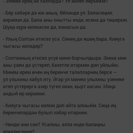
- Элекке ирең ни хәлләрдә? Ул килеп йөрмиме?
- Бер хәбәре дә юк аның. Өйләнде ул. Беләсеңме,
кирәкми дә. Бала аны онытты инде, исенә дә төшерми.
Шуңа күрә килмәсен дә, язмасын да.
- Улың Солтан әтисез үсә. Синең дә яшең бара. Кияүгә
чыгасы киләдер?
- Солтанның әтисез үсүе мине борчылдыра. Әмма мин
аны үзем дә үстереп, бәхетле итәрмен дип уйлыйм.
Минем ирем өчен иң беренче таләпләрнең берсе —
ул улымны кабул итү. Әгәр ул минем улымны үзенеке
итеп үстерергә әзер түгел икән, кырт кисәм. Миңа
андый ир кирәкми.
- Кияүгә чыгасы килми дип әйтә алмыйм. Сиңа иң
беренчеләрдән булып хәбәр итәрмен.
- Нинди әни син? Усалмы, әллә инде балаңны
иркәлисеңме?