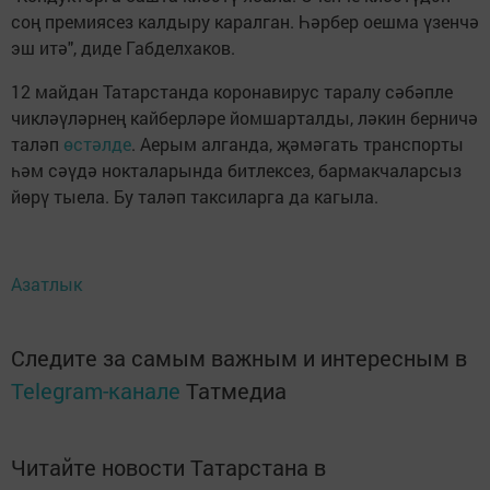
соң премиясез калдыру каралган. Һәрбер оешма үзенчә
эш итә", диде Габделхаков.
12 майдан Татарстанда коронавирус таралу сәбәпле
чикләүләрнең кайберләре йомшарталды, ләкин берничә
таләп
өстәлде
. Аерым алганда, җәмәгать транспорты
һәм сәүдә нокталарында битлексез, бармакчаларсыз
йөрү тыела. Бу таләп таксиларга да кагыла.
Азатлык
Следите за самым важным и интересным в
Telegram-канале
Татмедиа
Читайте новости Татарстана в