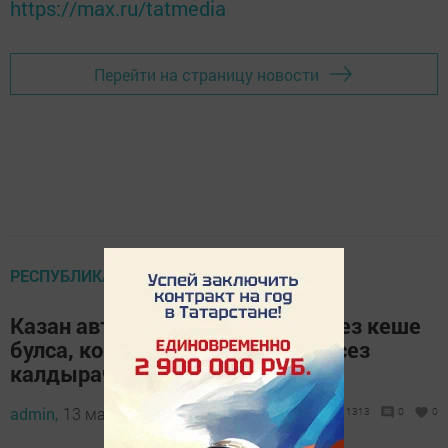
https://max.ru/tatmedia
Перейти на страницу новости
РЕСПУБЛИКАДА
Казан автобусларында битлексез кеше
булса, кондукторларны премиясез
калдырачаклар
admin,
13 май 2020 - 08:28
1313
0
0