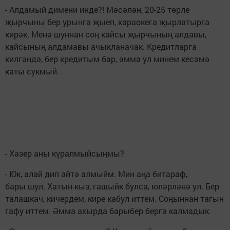
- Алдамый димени инде?! Мәсәлән, 20-25 төрле
җырчыны бер урынга җыеп, караокега җырлатырга
кирәк. Менә шуннан соң кайсы җырчының алдавы,
кайсының алдамавы ачыкланачак. Кредитларга
килгәндә, бер кредитым бар, әмма ул минем кесәмә
каты сукмый.
- Хәзер аны күралмыйсыңмы?
- Юк, алай дип әйтә алмыйм. Мин аңа битараф,
бары шул. Хатын-кыз, гашыйк булса, юләрләнә ул. Бер
талашкач, кичердем, кире кабул иттем. Соңыннан тагын
гафу иттем. Әмма ахырда барыбер бергә калмадык.