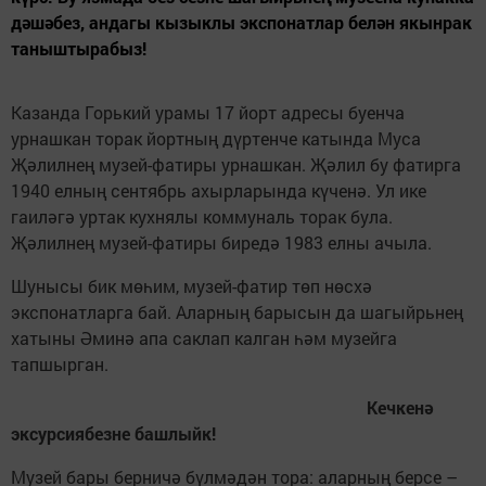
дәшәбез, андагы кызыклы экспонатлар белән якынрак
таныштырабыз!
Казанда Горький урамы 17 йорт адресы буенча
урнашкан торак йортның дүртенче катында Муса
Җәлилнең музей-фатиры урнашкан. Җәлил бу фатирга
1940 елның сентябрь ахырларында күченә. Ул ике
гаиләгә уртак кухнялы коммуналь торак була.
Җәлилнең музей-фатиры биредә 1983 елны ачыла.
Шунысы бик мөһим, музей-фатир төп нөсхә
экспонатларга бай. Аларның барысын да шагыйрьнең
хатыны Әминә апа саклап калган һәм музейга
тапшырган.
Кечкенә
эксурсиябезне башлыйк!
Музей бары берничә бүлмәдән тора: аларның берсе –