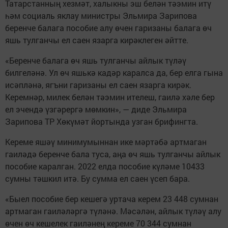
Татарстанның хезмәт, халыкны эш белән тәэмин итү
һәм социаль яклау министры Эльмира Зарипова
беренче балага пособие алу өчен гаризаны балага өч
яшь тулганчы ел саен язарга кирәклеген әйтте.
«Беренче балага өч яшь тулганчы айлык түләү
билгеләнә. Ул өч яшькә кадәр каралса да, бер елга гына
исәпләнә, ягъни гаризаны ел саен язарга кирәк.
Керемнәр, милек белән тәэмин ителеш, гаилә хәле бер
ел эчендә үзгәрергә мөмкин», — диде Эльмира
Зарипова ТР Хөкүмәт йортында узган брифингта.
Кереме яшәү минимумыннан ике мәртәбә артмаган
гаиләдә беренче бала туса, аңа өч яшь тулганчы айлык
пособие каралган. 2022 елда пособие күләме 10433
сумны тәшкил итә. Бу сумма ел саен үсеп бара.
«Быел пособие бер кешегә уртача керем 23 448 сумнан
артмаган гаиләләргә түләнә. Мәсәлән, айлык түләү алу
өчен өч кешелек гаиләнең кереме 70 344 сумнан