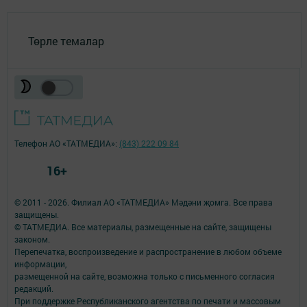
Төрле темалар
Телефон АО «ТАТМЕДИА»:
(843) 222 09 84
16+
© 2011 - 2026. Филиал АО «ТАТМЕДИА» Мәдәни җомга. Все права
защищены.
© ТАТМЕДИА. Все материалы, размещенные на сайте, защищены
законом.
Перепечатка, воспроизведение и распространение в любом объеме
информации,
размещенной на сайте, возможна только с письменного согласия
редакций.
При поддержке Республиканского агентства по печати и массовым