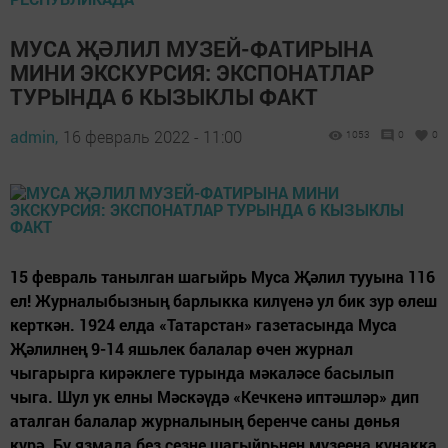
МУСА ҖӘЛИЛ МУЗЕЙ-ФАТИРЫНА
МИНИ ЭКСКУРСИЯ: ЭКСПОНАТЛАР
ТУРЫНДА 6 КЫЗЫКЛЫ ФАКТ
admin,
16 февраль 2022 - 11:00
1053
0
0
15 февраль танылган шагыйрь Муса Җәлил тууына 116
ел! Журналыбызның барлыкка килүенә ул бик зур өлеш
керткән. 1924 елда «Татарстан» газетасында Муса
Җәлилнең 9-14 яшьлек балалар өчен журнал
чыгарырга кирәклеге турында мәкаләсе басылып
чыга. Шул ук елны Мәскәүдә «Кечкенә иптәшләр» дип
аталган балалар журналының беренче саны дөнья
күрә. Бу язмада без сезне шагыйрьнең музеена кунакка