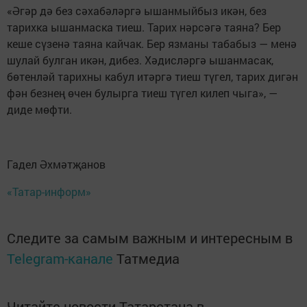
«Әгәр дә без сәхабәләргә ышанмыйбыз икән, без
тарихка ышанмаска тиеш. Тарих нәрсәгә таяна? Бер
кеше сүзенә таяна кайчак. Бер язманы табабыз — менә
шулай булган икән, дибез. Хәдисләргә ышанмасак,
бөтенләй тарихны кабул итәргә тиеш түгел, тарих дигән
фән безнең өчен булырга тиеш түгел килеп чыга», —
диде мөфти.
Гадел Әхмәтҗанов
«Татар-информ»
Следите за самым важным и интересным в
Telegram-канале
Татмедиа
Читайте новости Татарстана в