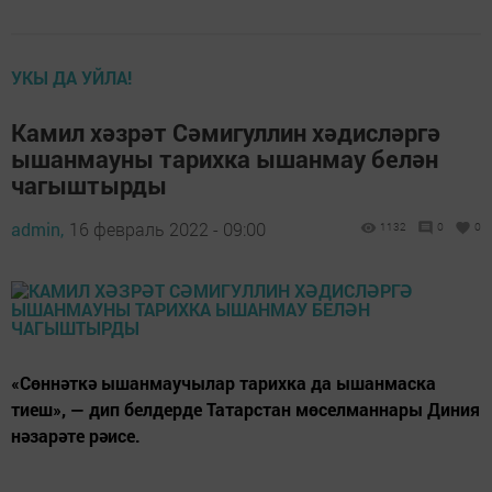
УКЫ ДА УЙЛА!
Камил хәзрәт Сәмигуллин хәдисләргә
ышанмауны тарихка ышанмау белән
чагыштырды
admin,
16 февраль 2022 - 09:00
1132
0
0
«Сөннәткә ышанмаучылар тарихка да ышанмаска
тиеш», — дип белдерде Татарстан мөселманнары Диния
нәзарәте рәисе.