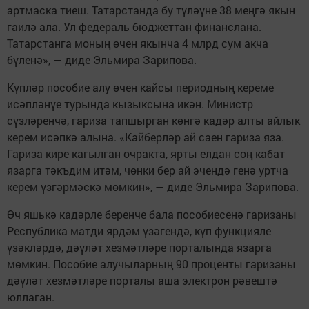
артмаска тиеш. Татарстанда бу түләүне 38 меңгә якын
гаилә ала. Ул федераль бюджеттан финанслана.
Татарстанга моның өчен якынча 4 млрд сум акча
бүленә», — диде Эльмира Зарипова.
Күпләр пособие алу өчен кайсы периодның кереме
исәпләнүе турында кызыксына икән. Министр
сүзләренчә, гариза тапшырган көнгә кадәр алты айлык
керем исәпкә алына. «Кайберләр ай саен гариза яза.
Гариза кире кагылган очракта, ярты елдан соң кабат
язарга тәкъдим итәм, чөнки бер ай эчендә генә уртча
керем үзгәрмәскә мөмкин», — диде Эльмира Зарипова.
Өч яшькә кадәрле беренче бала пособиесенә гаризаны
Республика матди ярдәм үзәгендә, күп функцияле
үзәкләрдә, дәүләт хезмәтләре порталында язарга
мөмкин. Пособие алучыларның 90 проценты гаризаны
дәүләт хезмәтләре порталы аша электрон рәвештә
юллаган.