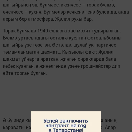
шагыйрьнең эш бүлмәсе, икенчесе – торак бүлмә,
өченчесе – кухня. Бүлмәләр кечкенә генә булса да, анда
аерым бер атмосфера, Җәлил рухы бар.
Торак бүлмәдә 1940 елларга хас мохит тудырылган.
Бүлмә уртасындагы өстәлгә куелган фотоальбомны
шагыйрь үзе төзегән. Өстәлдә, шулай ук, партиясе
тәмамланмаган шахмат… Кызыклы факт: Җәлил
шахмат уйнарга яраткан, җиңгән очракларда бала
кебек куанган, ә җиңелгәндә үзенә грошмейстер дип
әйтә торган булган.
Ә бу инде кызы Чулпанның почмагы, биредә аның
караваты һәм яраткан уенчыклары саклана. Алар