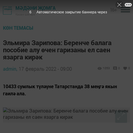
МӘДӘНИ ҖОМГА
16+
5
Автоматическое закрытие баннера через
Казан шәһәре
КӨН ТЕМАСЫ
Эльмира Зарипова: Беренче балага
пособие алу өчен гаризаны ел саен
язарга кирәк
admin,
17 февраль 2022 - 09:00
1053
0
0
10433 сумлык түләүне Татарстанда 38 меңгә якын
гаилә ала.