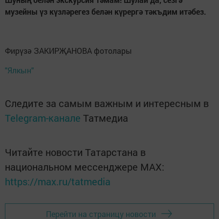
музейны үз күзләрегез белән күрергә тәкъдим итәбез.
Фирүзә ЗАКИРҖАНОВА фотолары
"Ялкын"
Следите за самым важным и интересным в
Telegram-канале
Татмедиа
Читайте новости Татарстана в
национальном мессенджере MАХ:
https://max.ru/tatmedia
Перейти на страницу новости