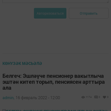
Отправить
Авторизоваться
КӨНҮЗӘК МӘСЬӘЛӘ
Белгеч: Эшләүче пенсионер вакытлыча
эштән китеп торып, пенсиясен арттыра
ала
admin,
16 февраль 2022 - 12:00
1174
0
0