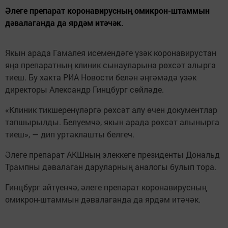
Әлеге препарат коронавирусның омикрон-штаммын
дәвалаганда да ярдәм итәчәк.
Якын арада Гамалея исемендәге үзәк коронавирустан
яңа препаратның клиник сынауларына рөхсәт алырга
тиеш. Бу хакта РИА Новости белән әңгәмәдә үзәк
директоры Александр Гинцбург сөйләде.
«Клиник тикшеренүләргә рөхсәт алу өчен документлар
тапшырылды. Белүемчә, якын арада рөхсәт алынырга
тиеш», — дип уртаклашты белгеч.
Әлеге препарат АКШның элеккеге президенты Дональд
Трампны дәвалаган даруларның аналогы булып тора.
Гинцбург әйтүенчә, әлеге препарат коронавирусның
омикрон-штаммын дәвалаганда да ярдәм итәчәк.