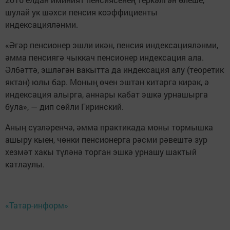
шулай ук шәхси пенсия коэффициенты
индексацияләнми.
«Әгәр пенсионер эшли икән, пенсия индексацияләнми,
әмма пенсиягә чыккач пенсионер индексация ала.
Әлбәттә, эшләгән вакытта да индексация алу (теоретик
яктан) юлы бар. Моның өчен эштән китәргә кирәк, ә
индексация алырга, аннары кабат эшкә урнашырга
була», — дип сөйли Гиринский.
Аның сүзләренчә, әмма практикада моны тормышка
ашыру кыен, чөнки пенсионерга рәсми рәвештә зур
хезмәт хакы түләнә торган эшкә урнашу шактый
катлаулы.
«Татар-информ»