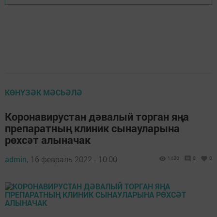
КӨНҮЗӘК МӘСЬӘЛӘ
Коронавирустан дәвалый торган яңа
препаратның клиник сынауларына
рөхсәт алыначак
admin,
16 февраль 2022 - 10:00
1430
0
0