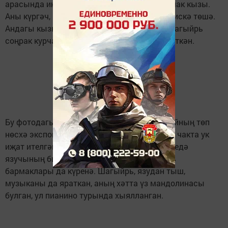
арасында иң кызыклысы – кара тәнле курчак кызы.
Аны күргәч, шагыйрьнең «Джим» поэмасы искә төшә.
Андагы кызның шундый курчагы булган. Шагыйрь
соңрак курчакны кызы Чулпанга да бүләк иткән.
Бу фотодагы бюстны күрәсезме? Ул – музейның төп
нөсхә экспонатларының берсе, Җәлил исән чакта ук
иҗат ителгән. Аның бер үзенчәлеге бар: биредә
язучының бите генә түгел, ә озын музыкаль
бармаклары да күренә. Шагыйрь, язудан тыш,
музыканы да яраткан, аның хәтта үз мандолинасы
булган, ул пианино турында хыялланган.