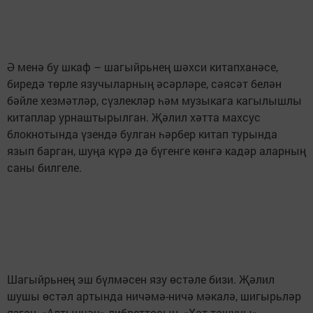
Ә менә бу шкаф – шагыйрьнең шәхси китапханәсе,
биредә төрле язучыларның әсәрләре, сәясәт белән
бәйле хезмәтләр, сүзлекләр һәм музыкага кагылышлы
китаплар урнаштырылган. Җәлил хәтта махсус
блокнотында үзендә булган һәрбер китап турында
язып барган, шуңа күрә дә бүгенге көнгә кадәр аларның
саны билгеле.
Шагыйрьнең эш бүлмәсен язу өстәле бизи. Җәлил
шушы өстәл артында ничәмә-ничә мәкалә, шигырьләр
язган, «Алтынчәч» либреттосын, «Хат ташучы»