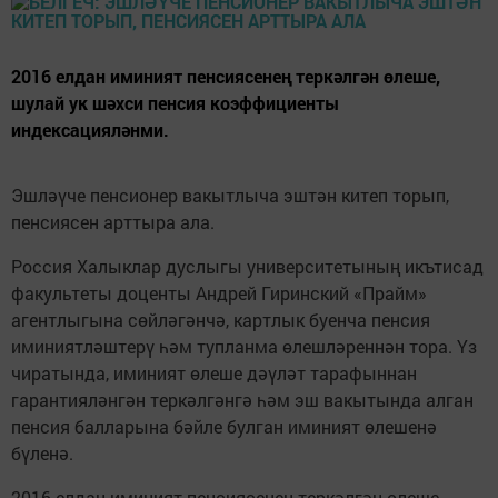
2016 елдан иминият пенсиясенең теркәлгән өлеше,
шулай ук шәхси пенсия коэффициенты
индексацияләнми.
Эшләүче пенсионер вакытлыча эштән китеп торып,
пенсиясен арттыра ала.
Россия Халыклар дуслыгы университетының икътисад
факультеты доценты Андрей Гиринский «Прайм»
агентлыгына сөйләгәнчә, картлык буенча пенсия
иминиятләштерү һәм тупланма өлешләреннән тора. Үз
чиратында, иминият өлеше дәүләт тарафыннан
гарантияләнгән теркәлгәнгә һәм эш вакытында алган
пенсия балларына бәйле булган иминият өлешенә
бүленә.
2016 елдан иминият пенсиясенең теркәлгән өлеше,