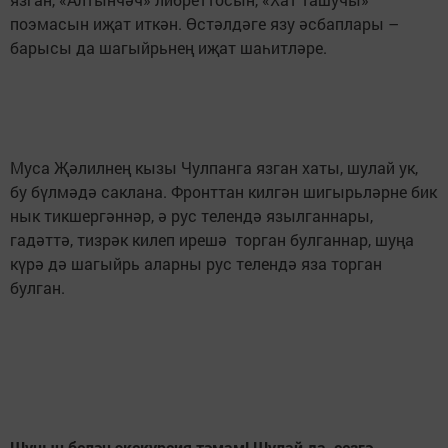
поэмасын иҗат иткән. Өстәлдәге язу әсбаплары –
барысы да шагыйрьнең иҗат шаһитләре.
Муса Җәлилнең кызы Чулпанга язган хаты, шулай ук,
бу бүлмәдә саклана. Фронттан килгән шигырьләрне бик
нык тикшергәннәр, ә рус телендә язылганнары,
гадәттә, тизрәк килеп ирешә торган булганнар, шуңа
күрә дә шагыйрь аларны рус телендә яза торган
булган.
Шуның белән экскурсия тәмам! Шулай да
,
сезгә