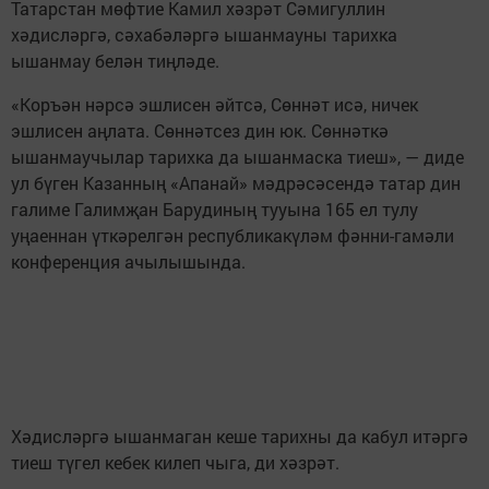
Татарстан мөфтие Камил хәзрәт Сәмигуллин
хәдисләргә, сәхабәләргә ышанмауны тарихка
ышанмау белән тиңләде.
«Коръән нәрсә эшлисен әйтсә, Сөннәт исә, ничек
эшлисен аңлата. Сөннәтсез дин юк. Сөннәткә
ышанмаучылар тарихка да ышанмаска тиеш», — диде
ул бүген Казанның «Апанай» мәдрәсәсендә татар дин
галиме Галимҗан Барудиның тууына 165 ел тулу
уңаеннан үткәрелгән республикакүләм фәнни-гамәли
конференция ачылышында.
Хәдисләргә ышанмаган кеше тарихны да кабул итәргә
тиеш түгел кебек килеп чыга, ди хәзрәт.