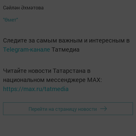
Сәйлән Әхмәтова
"Өмет"
Следите за самым важным и интересным в
Telegram-канале
Татмедиа
Читайте новости Татарстана в
национальном мессенджере MАХ:
https://max.ru/tatmedia
Перейти на страницу новости