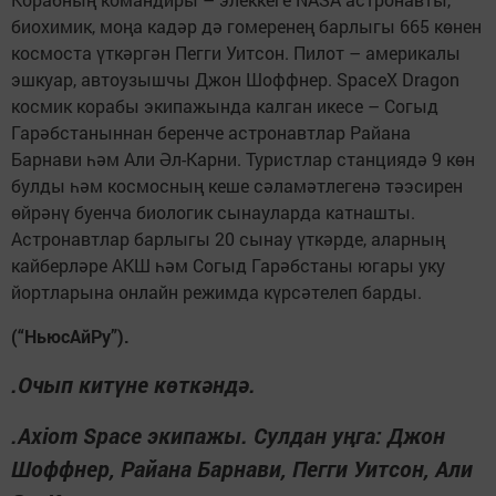
биохимик, моңа кадәр дә гомеренең барлыгы 665 көнен
космоста үткәргән Пегги Уитсон. Пилот – америкалы
эшкуар, автоузышчы Джон Шоффнер. SpaceX Dragon
космик корабы экипажында калган икесе – Согыд
Гарәбстаныннан беренче астронавтлар Райана
Барнави һәм Али Әл-Карни. Туристлар станциядә 9 көн
булды һәм космосның кеше сәламәтлегенә тәэсирен
өйрәнү буенча биологик сынауларда катнашты.
Астронавтлар барлыгы 20 сынау үткәрде, аларның
кайберләре АКШ һәм Согыд Гарәбстаны югары уку
йортларына онлайн режимда күрсәтелеп барды.
(“НьюсАйРу”).
.Очып китүне көткәндә.
.Axiom Space экипажы. Сулдан уңга: Джон
Шоффнер, Райана Барнави, Пегги Уитсон, Али