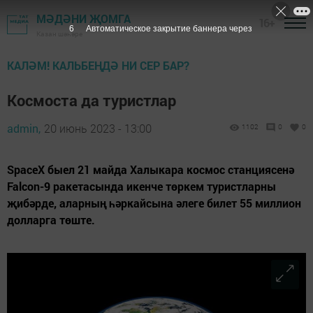
МӘДӘНИ ҖОМГА
16+
5
Автоматическое закрытие баннера через
Казан шәһәре
КАЛӘМ! КАЛЬБЕҢДӘ НИ СЕР БАР?
Космоста да туристлар
admin,
20 июнь 2023 - 13:00
1102
0
0
SpaceX быел 21 майда Халыкара космос станциясенә
Falcon-9 ракетасында икенче төркем туристларны
җибәрде, аларның һәркайсына әлеге билет 55 миллион
долларга төште.