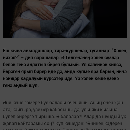
Еш кына авылдашлар, тирә-күршеләр, туганнар: “Хәлең
нихәл?” – дип сорашалар. Ә Гөлгенәнең хәлен сүзләр
белән генә аңлатып биреп булмый. Ул хәленнән килсә,
йөрәген ярып бирер иде дә, анда күпме яра барын, ничә
һәнҗәр кадалуын күрсәтер иде. Үз хәлен кеше үзенә
генә аңлый шул.
Әни кеше гомере буе баласы өчен яши. Аның өчен җан ата, кайгыра, үзе бер кабасыны да, улы яки кызына бүлеп бирергә тырыша. Ә балалар?! Алар да шундый ук җавап кайтарамы соң? Күп кешедән: “Әнинең кадерен үзем ана булгач аңладым. Әнинең кыйммәте дә, кадере дә икеләтә артты“, – дигән сүзләрне еш ишетергә туры килә. Кызлар, әлбәттә, әни җанлырак була. Дөрес, ир балаларның да төрлесе бар... Ә менә Гөлгенәнең балалары әлләни кайгырту да, ихтирам һәм игътибар да күрсәтә белмәде. Гөлгенә барлык аналар кебек үк артыгын көтми дә иде. Аңа бары тик күңел тынычлыгы белән яшәргә генә ирек бирсеннәр дә, кеше арасында ким-хур итмәсеннәр, күз яшьләрен түгәргә мәҗбүриләмәсеннәр... Еламыйча, йокысы туеп мәктәпкә барган көннәрен бөтенләй дә хәтерләми Гөлгенә. Булса да бик аз булгандыр... Балачагының бер генә күңелле мизгеле дә хәтерендә калмаган. Берәр тәмле ризык пешерсәләр, аны тәмләп ашарга ирек юк – аларда тавыш. Бәйрәмнәрне ул куркып каршы алды. Бу вакытта аларда тагын тавыш. Күршедә кунулар да, әтиләренең йоклап китүен көтеп урамда йөрүләр дә, барысы да үтте аның башыннан. Юктан да кызып китеп, әнисенә дорфа сүзләр әйтүләре, арыслан кебек ташланырга гына торулары тәмам үзәгенә үтте. Эченә курку сеңеп, көннең-төннең кайсы вакытында гауга, ызгыш чыгасын да белмәгән килеш, йокларга ятты, йокыдан торды, мәктәпкә барды, укудан кайтты. Үзе өйдә юк чакта да күңеле әнисе янында калды. Рәнҗетмәсеннәр иде аның иң газиз, иң назлы, иң якын кешесен. Аңа бит әни назы, әни яратуы бик кирәк. Исерек әти янәшәсендә ник туганына үкенеп, әнә шулай әнисен чын күңеленнән жәлләп, үрсәләнеп үсте ул. Үтмәс кебек көннәр, төннәр үтте. Ләкин... Инде хәзер үсеп җитеп аякка баскан үз балалары чарасызлык алдында калдырды... Улы-кызына начарлык теләмәсә дә, хәтере калган мизгелләр бар шул. Ә балаңның хурлыгын күтәрү, аның мыскыллы карашын күрү, җәберләвен тою, хәсрәтен күтәрү тагын да авыр икән. Әллә еракта калганга яралар җөйләнә төшкән, әллә хәзергесе йөрәгенә нык тигәнгә күрә үткәннәрне искә алмаска тырыша ул. Үткән белән бүгенге очрашса, мөгаен, кечкенә йөрәк һәм сабыр күңел күтәрә алмас иде. Гөлгенә мәктәпне тәмамлаган елда әтисе вафат булды. Үлеме дә шул мәкерле аракы белән бәйле иде. Ә кыз әнисен калдырып бер дә читкә, еракка китәргә талпынмады. Туган йортында әнисе янәшәсендә яшисе килде. Йортта ир-ат булмаса да, алар бар эшкә дә өлгерделәр, һәр җирләрендә тәртип иде. Хәер, әтисе исән вакытта да, өйдә ир-ат кулы бик сизелмәде, бар эш алар җилкәсенә төште. Чөнки аның гаиләсен уйларга да, тормышны җайларга да вакыты да, теләге дә булмады. Үзе артыннан җылы хисләр, уңай тәэсирләр, матур эшләр калдырмыйча гына үкенечле үлем белән китеп барды. Хәтта сагынып сөйләрлек, җуелмас вакыйгалар да юк Гөлгенә күңелендә. Ул гомере буе үткәннәрендә казынса да бер генә кадерле мизгелне дә исенә төшерә алмас иде. Гөлгенә фермага эшкә урнашты. Чөнки, өйдә тынычлык булмагач, укуга бик күңеле үсмәде. Әнисенең исә аның дәресләрен кайгыртып утырырга вакыты булмады. Колхоз эше белән бергә хуҗалык мәшәкатьләре дә аның өстенә өелгән иде. Соңарып кына кияүгә чыкты. Әлеге дә, баягы, ялгышлар һәм язмышларның кабатлануыннан курыкты. Бәхетен читтән эзләмичә генә, авылның тракторчы егетенә тормышка чыкты ул. Күп балалы гаиләдә үскән Нургазиз гаилә җанлы, итагатьле, олы йөрәкле ир булып чыкты. Башта каенана йортында яшәп, соңрак үзләренең куышларын булдырдылар. Бик канәгать иде Гөлгенә тормышыннан. Әнисе өчен дә борчыласы юк. Үзләреннән ерак түгел генә яши. Көнгә әллә ничә күрешәләр, хәлен белә, пешкән тәмле ризыгыннан калдырмый. Бер ияләшкәч, хезмәтенең дә әллә ни авырлыгын күрмәде. Иң мөһиме – бу өйдә тынычлык, аңлашу, бер-берләренә хөрмәт бар иде. Шулай бер-бер артлы еллар үтә торды. Балалар туды. Аларны аякка бастыру өчен күпме көч, тырышлык куелды. Ә авырлыклар парлы һәм бердәм булганда тоелмады да, сизелмәде дә. ... Кайгы алар өенә көтмәгәндә килде. Тик ялгызы гына түгел... Үзе белән бик күп мәшәкатьләр һәм күз яшьләрен иярткән иде. Эшкә чыгып киткән җиреннән иренең үлем хәбәрен китерделәр. Бер дә ышанасы килмәсә дә, бу ачы хакыйкать иде. Нургазиз төзәтергә дип алдына чыккан җирдән үз тракторының астында калган. Әле 45 яше дә тулмаган килеш Гөлгенә тол исемен күтәрде. Ир аркасына ышыкланып, рәхәт кенә яшәп ятканда килеп ирешкән кайгылы хәбәрдән канатлары салынды аның. Төшенкелеккә бирелде, куллары эшкә бармады. Ярый әле бу вакытта терәк булырга янында әнисе бар иде. Инде аякка басам дигәндә, язмыш аны кабат сынады. Үз аякларында йөреп торган чагында, уйламаганда-көтмәгәндә әнисе дә гүр иясе булды. Йөрәк өянәге аны бик тиз арадан алып китте. Бу юлы инде ул тагын да бетереште. Сөйләшмичә генә, үз уйлары эчендә йөри башлады. Шушы югалту ачысыннан бәргәләнгән вакытларда ничек кенә хатирәләрне яңартмаска тырышса да, әтисенең әнисенә ничек дорфа булуы, ничек кыерсытуы тагын исенә төште. Бик күпне күтәргән, ничек тә бирешмәскә, баласына күз яшен күрсәтмәскә тырышкан сабыр йөрәк ерак гомер көзенә барып җитә алмады шул. Әле тагын бик күп еллар әниле булып, аның киңәшләренә таянып яшәргә хыялланган иде Гөлгенә. Ә балалар әниләренең игътибары кимүен, каты кул юклыгын бик тиз сизеп алдылар. Терәк, ярдәмче булырлык улы да, кызы да күбрәк үз мәнфәгатьләрен кайгыртты. Бу вакытта улы Илмир мәктәпне тәмамлап, төзелеш техникумында укый, ә кызы Эльмира чыгарылыш класс укучысы иде. Ялгыз канат күпме генә очарга талпынса да, ул югары күтәрелә алмый инде. Гөлгенә дә җиде кат тирен түксә дә, хәтта көнгә бер елмаерга да онытып тормыш йөген җигелеп тартса да, әллә ни алга киткән җире булмады. Балалары исә алдагыча ярдәм көтте, затлы кием, кешечә яшәргә акча өмет итте. Дәү әниләренең пенсия акчасы юклыгы да нык сиздерде. Бай, рәхәт тормышта яшәргә кызыгу, артык тир түкмичә генә алга барырга теләү Илмирны гел кытыклап торды. Дусларны да ул кесәсенә карап кына сайлады. Аннан укуы катлаулануын сәбәп итеп авылга сирәгрәк кайта башлады. Ә бу вакытта ул үзенә яңа, төшемлерәк шөгыль тапкан иде. Гөлгенәнең улы өчен күз яше түккән көннәре участок инспекторы килгән вакыттан башланды. Хәрби хезмәткә алыныр вакыты җитеп тә, хәрби комиссариатка баруны кирәк санамаган егетне эзләп туган йортына килгәннәр иде. Ә күптән инде калага барганы булмаган әни кеше улының бары тик тулай торакта яшәвен генә әйтеп бирә алды. Аның кулында төгәл адрес та, тулы мәгълүмат та юк иде. Шул көннән соң, үзен эзләүләрен аңлаган егет, авылга эзне бетереп суытты. Улы өчен өзгәләнгән, аның исәнлеген генә булса да белергә теләгән Гөлгенә аптыраганнан кызын ияртеп шәһәргә китте. Улы укый торган урынны да эзләп тапты. Тик анда уңай җавап кына ишетмәде. Илмир күптән инде укуын ташлаган, җәйге каникулдан соң бөтенләй дә килеп күренмәгән булып чыкты. Ананың күз аллары караңгыланды. Нишләргә, кемнән ярдәм сорарга белмичә бик озак техникум каршында басып торды. Бөртекләп, тиенләп җыйган акчасын биреп җибәрә, кеше булсыннар, укысыннар дип тырыша бит ул. Гади авыл хатынының калада да, авылда да барып булышуларын сорарлык бер генә кешесе дә юк иде. Шул чакта ул Нургазизен искә алды. “Эх, каты әти кулы булса, аның улы да болай эшләмәс иде”, - дип уйлап куйды. Әнисен кызгану, аны борчудан курку хисе Илмирга бирелмәгән шул. Укытучылардан барып ярдәм сорарга талпынып карады ул, тик гади тормышта яшәве йөзенә, киенүенә язылган хатынның гозеренә колак салучы булмады. Бар җирдә дә алдан акча йөргән заманда калада калуның мәгънәсез икәнлеген аңлап, Гөлгенә авылга кайтты. Йокысыз төннәр, үтмәс кебек тоелган көннәр аны тагын эзләп тапты. Балачагыннан аермалы буларак, янында сыенырга әнисе генә юк иде. Ярты елга якын хәбәрсез генә югалган, өенә кайтып күренмәгән егет көннәрнең берендә капка төбенә чит ил машинасында кайтып туктады. Кайтып керешкә үк, әни, нихәл, сагындым, дип кочып аласы урында, ишегалдын җыештырмауда гаепләде, табак-савытларның юылмавы өчен шелтәләгән булды. Имеш, егет шәһәрчәләшкән, заманчалашкан. Әйтерсең лә, өйгә армиядән качып йөрүче, икелеләре өчен укудан куылган бер егет түгел, ә министр кәмәше кайткан иде. Ана аңа карап бер хурланды, бер гаҗәпләнде, ни әйтергә, ни дип җавап бирергә белмәде. Ә Илмир бу вакытта әнисе ясап биргән җылы чәйне дә бик сагынасын белми иде әле. Илмир үзенең төзелештә эшләве хакында сөйләде. Акчасының укымыйча гына диплом алырга да, әйбәт кенә фатирда торырга да, ашарга да, киенергә дә җитүе белән мактанды. Тик менә әнисенә генә бер күмәч тә тотып кайтмавы гына аптырашта калдырды. Гөлгенә эченнән генә күп нәрсәләр турында уйланса да, бу юлы да газиз баласына каршы дәшәрлек, аны күпме көннәр ут йоттырып яшәтүе өчен шелтәләрлек көч тапмады. Әни кеше баласы өчен утка-суга керергә дә әзер иде. Исәнлеген генә белеп торсын, борчуларга гына салмасын ул аны. Авыл баласы икәнлеген онытырга тырышкан Илмир элеккеге кебек әнисенең ризыкларын мактый-мактый ашамады. Хәтта үзе күрмәгәндә генә юып китереп куйган кашыкларын да яңадан сөрткәләп алды, өстәлне дә кат-кат тикшерде. Гөлгенә, әлбәттә, төзелештә эшләп кенә алай тиз баеп китеп булмаганын башына да китермәде. Улын сөенә-сөенә озатып калды. Кызын да бер генә дә үз яныннан җибәрәсе килмәде аның. Ялгыз калудан уттан курыккан кебек курыкты ул. Буш өйдә ялгыз башың нишләмәк кирәк. Ә Эльмираның карары нык иде. Ул әнисе кебек авылда калып, ферма юлын таптамаячак. Аңа “бай” абыйсы укырга урнаштырырга да, үзе янында яшәтергә дә вәгъдә бирде. Гөлгенә дә әтисе вафат булганда, нәкъ кызы яшендә иде бит. Тик аның теләк, омтылышлары, тормышка карашы, әнисенә мөнәсәбәте башка төрле булган икән шул. Хәзерге авырлыкларны күрмичә үскән замана балалары, никтер, җиңел тормышка ашкына, рухи сыйфатлар, кешене аңларга, хәленә керергә тырышу аларга чит нәрсә. Әни хакын да хакларга өйрәнмәгән алар. Чат саен бозыклык сагалап торган заманда, күз нурыңны еракка чыгарып җибәрәсе бер дә рәхәт түгел. Эльмира әнисенең ай-ваена карамыйча, үз дигәненә иреште, калага китте, укырга да керде. Тик диплом алырга гына насыйп булмады аңарга. Язгы кичләрнең берсендә, дусларының туган көнен бәйрәм итеп, юл уртасыннан кайтып килгән кызларны машина бәреп китә. Һәлакәттә вафат булучылар арасында Гөлгенәнең күз нурл