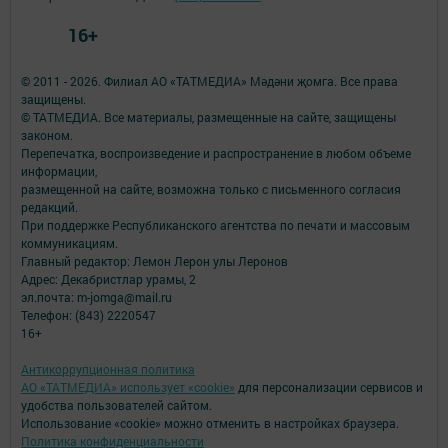
16+
© 2011 - 2026. Филиал АО «ТАТМЕДИА» Мәдәни җомга. Все права
защищены.
© ТАТМЕДИА. Все материалы, размещенные на сайте, защищены
законом.
Перепечатка, воспроизведение и распространение в любом объеме
информации,
размещенной на сайте, возможна только с письменного согласия
редакций.
При поддержке Республиканского агентства по печати и массовым
коммуникациям.
Главный редактор: Лемон Лерон улы Леронов
Адрес: Декабристлар урамы, 2
эл.почта: m-jomga@mail.ru
Телефон: (843) 2220547
16+
Антикоррупционная политика
АО «ТАТМЕДИА» использует «cookie»
для персонализации сервисов и
удобства пользователей сайтом.
Использование «cookie» можно отменить в настройках браузера.
Политика конфиденциальности