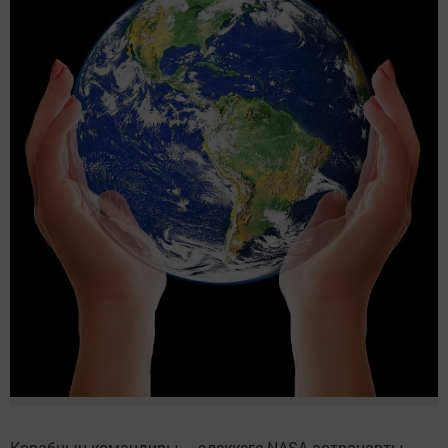
Корабның командиры – элеккеге NASA астронавты,