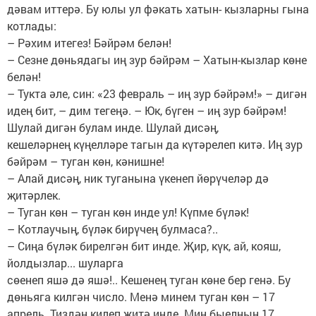
дәвам иттерә. Бу юлы ул фәкать хатын- кызларны гына
котлады:
– Рәхим итегез! Бәйрәм белән!
– Сезне дөньядагы иң зур бәйрәм – Хатын-кызлар көне
белән!
– Тукта әле, син: «23 февраль – иң зур бәйрәм!» – дигән
идең бит, – дим тегеңә. – Юк, бүген – иң зур бәйрәм!
Шулай дигән булам инде. Шулай дисәң,
кешеләрнең күңелләре тагын да күтәрелеп китә. Иң зур
бәйрәм – туган көн, кәнишне!
– Алай дисәң, ник туганына үкенеп йөрүчеләр дә
җитәрлек.
– Туган көн – туган көн инде ул! Күпме бүләк!
– Котлаучың, бүләк бирүчең булмаса?..
– Сиңа бүләк бирелгән бит инде. Җир, күк, ай, кояш,
йолдызлар... шуларга
сөенеп яшә дә яшә!.. Кешенең туган көне бер генә. Бу
дөньяга килгән число. Менә минем туган көн – 17
апрель. Тиздән килеп җитә инде. Мин быелның 17