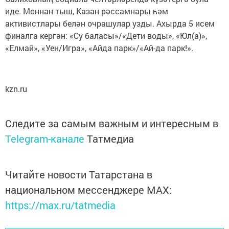
иде. Моннан тыш, Казан рәссамнары һәм
активистлары белән очрашулар узды. Ахырда 5 исем
финалга кергән: «Су баласы»/«Дети воды», «Юл(а)»,
«Елмай», «Уен/Игра», «Айда парк»/«Ай-да парк!».
kzn.ru
Следите за самым важным и интересным в
Telegram-канале
Татмедиа
Читайте новости Татарстана в
национальном мессенджере MАХ:
https://max.ru/tatmedia