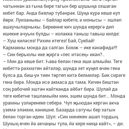
чатыннан аз гына бире тагын бер шушыңа охшаган
кибет бар. Анда бәяләр түбәнрәк. Шуңа күрә кеше күп
йөри. Луизаныкы – байлар кибете, ә монысы – эшләп
ашаучыларныкы. Беркөнне кич шунда керергә дип
ишекне ачуым булды – колакка таныш тавыш килде:
– Хуш киләсез! Рәхим итегез! Бәй, Сукбай!
Кармакны монда да салган. Бомж – ике кәнәфидә!!!
– Син берьюлы ике җиргә «пес итәсең» икән?..
– Мин дә кеше бит. Һава белән генә яши алмыйм. Теге
кибеттә рәхмәтен әйтәләр, шунда хет күңел өчен генә
булса да, биш-ун тиен төртеп китә белмиләр. Бик сирәге
генә бирә. Монда исә акмаса да тама. Кичен биштән
соң рабочий эштән кайтканда әйбәт бирә. Шулай да
теге кибетне ташламыйм мин, эшем шунда бит... Монда
урамны үзләренеке себерә. Чүп җыюдан кергән акча
үземә эләкми, кәнишне. Базарда сатучы бер хатын
белән торган идем. Шул: «Син минекен ашап тордың.
Шуның өчен йә акчаңны түлә, йә кире миңа кайт», – ди.