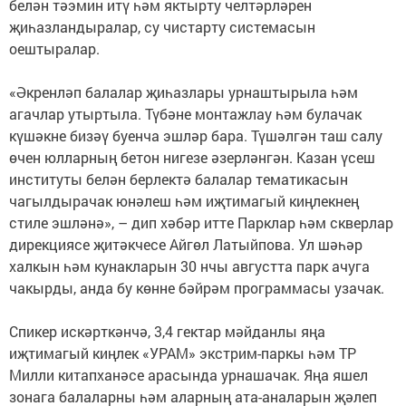
белән тәэмин итү һәм яктырту челтәрләрен
җиһазландыралар, су чистарту системасын
оештыралар.
«Әкренләп балалар җиһазлары урнаштырыла һәм
агачлар утыртыла. Түбәне монтажлау һәм булачак
күшәкне бизәү буенча эшләр бара. Түшәлгән таш салу
өчен юлларның бетон нигезе әзерләнгән. Казан үсеш
институты белән берлектә балалар тематикасын
чагылдырачак юнәлеш һәм иҗтимагый киңлекнең
стиле эшләнә», – дип хәбәр итте Парклар һәм скверлар
дирекциясе җитәкчесе Айгөл Латыйпова. Ул шәһәр
халкын һәм кунакларын 30 нчы августта парк ачуга
чакырды, анда бу көнне бәйрәм программасы узачак.
Спикер искәрткәнчә, 3,4 гектар мәйданлы яңа
иҗтимагый киңлек «УРАМ» экстрим-паркы һәм ТР
Милли китапханәсе арасында урнашачак. Яңа яшел
зонага балаларны һәм аларның ата-аналарын җәлеп