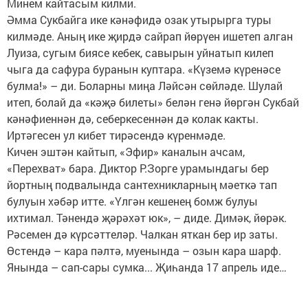
Минем кайтасым килми.
Әмма Сукбайга ике кәнәфидә озак утырырга туры
килмәде. Аның ике җирдә сайрап йөрүен ишетеп алган
Луиза, сугым биясе кебек, савырын уйнатып килеп
чыга да сафура буранын куптара. «Күземә күренәсе
булма!» – ди. Боларны миңа Ләйсән сөйләде. Шулай
итеп, болай да «кәҗә билеты» белән генә йөргән Сукбай
кәнәфиеннән дә, себеркесеннән дә колак какты.
Иртәгесен ул кибет тирәсендә күренмәде.
Кичен эштән кайтып, «Эфир» каналын ачсам,
«Перехват» бара. Диктор Р.Зорге урамындагы бер
йортның подвалында сантехникларның мәеткә тап
булуын хәбәр итте. «Үлгән кешенең бомж булуы
ихтимал. Тәнендә җәрәхәт юк», – диде. Димәк, йөрәк.
Рәсемен дә күрсәттеләр. Чалкан яткан бер ир заты.
Өстендә – кара пәлтә, муенында – озын кара шарф.
Янында – сап-сары сумка... Җиһанда 17 апрель иде…