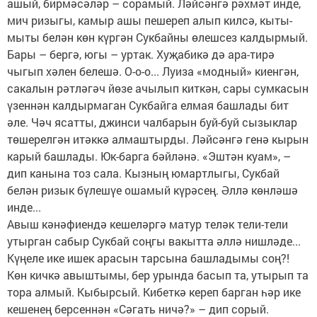
ашый, бирмәсәләр – сорамый. Ләйсәнгә рәхмәт инде,
мич ризыгы, камыр ашы пешереп алып килсә, кыты-
мыты белән көн күргән Сукбайны өлешсез калдырмый.
Бары – бергә, югы – уртак. Хуҗабикә дә ара-тирә
чыгып хәлен белешә. О-о-о... Луиза «модный» киенгән,
сакалын рәтләгәч йөзе ачылып киткән, сары сумкасын
үзеннән калдырмаган Сукбайга елмая башлады бит
әле. Чәч ясатты, джинси чалбарын буй-буй сызыклар
төшерелгән итәккә алмаштырды. Ләйсәнгә генә кырын
карый башлады. Юк-барга бәйләнә. «Эштән куам», –
дип канына тоз сала. Кызның юмартлыгы, Сукбай
белән ризык бүлешүе ошамый күрәсең. Әллә көнләшә
инде...
Авыш кәнәфиендә кешеләргә матур теләк тели-тели
утырган сабыр Сукбай соңгы вакытта әллә нишләде...
Күңеле ике ишек арасын тарсына башладымы соң?!
Көн кичкә авыштымы, бер урында басып та, утырып та
тора алмый. Кыбырсый. Кибеткә кереп барган һәр ике
кешенең берсеннән «Сәгать ничә?» – дип сорый.