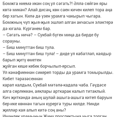
Бомжга ниемә икән соң ул сәгать?! Әллә сөйгән яры
көтә микән? Алай дисәң, көн саен кичен килеп тора аңа
бер хатын. Килә дә үзен урамга чакырып чыгара.
Бомжның чүп җыя-җыя эшләп алган акчасын эләктерә
дә югала. Күргәнем бар.
– Сәгать ничә? – Сукбай бүген миңа да бирде бу
сорауны.
– Биш минуттан биш тула.
– Биш минуттан биш тула! – диде ул кабатлап, каядыр
барып җитү өметен
җуйган кеше кебек борчылып-ярсып.
Ул кәнәфиеннән сикереп торды да урамга томырылды.
Кибет тәрәзәсеннән
карап калдым, Сукбай мәтәлә-кадала чаба. Гәүдәсе
алга сөрлеккән, аяклары арткарак калып титаклый.
Кич җиткәндә аның шулай ашыга-ашыга китеп баруын
бер-ике көннән тагын күрергә туры килде. Нинди
җилләр кая алып китә соң аны?
Имәнлек урамының Җиңү проспектына чыга торган