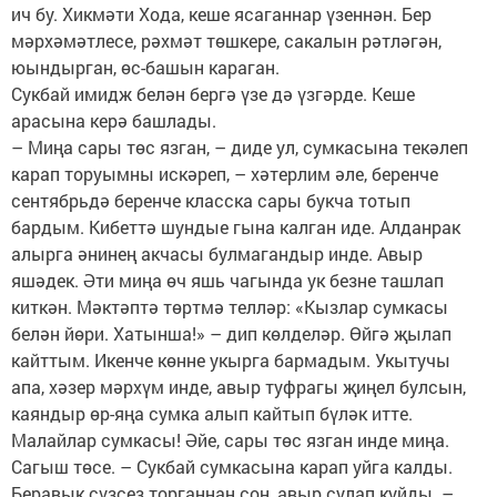
ич бу. Хикмәти Хода, кеше ясаганнар үзеннән. Бер
мәрхәмәтлесе, рәхмәт төшкере, сакалын рәтләгән,
юындырган, өс-башын караган.
Сукбай имидж белән бергә үзе дә үзгәрде. Кеше
арасына керә башлады.
– Миңа сары төс язган, – диде ул, сумкасына текәлеп
карап торуымны искәреп, – хәтерлим әле, беренче
сентябрьдә беренче класска сары букча тотып
бардым. Кибеттә шундые гына калган иде. Алданрак
алырга әнинең акчасы булмагандыр инде. Авыр
яшәдек. Әти миңа өч яшь чагында ук безне ташлап
киткән. Мәктәптә төртмә телләр: «Кызлар сумкасы
белән йөри. Хатынша!» – дип көлделәр. Өйгә җылап
кайттым. Икенче көнне укырга бармадым. Укытучы
апа, хәзер мәрхүм инде, авыр туфрагы җиңел булсын,
каяндыр өр-яңа сумка алып кайтып бүләк итте.
Малайлар сумкасы! Әйе, сары төс язган инде миңа.
Сагыш төсе. – Сукбай сумкасына карап уйга калды.
Беравык сүзсез торганнан соң, авыр сулап куйды. –