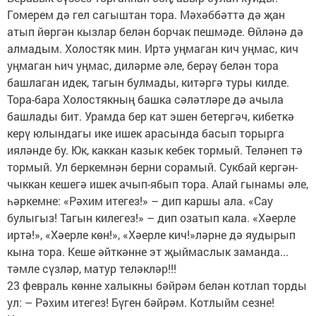
Гомерем дә гел сагыштан тора. Мәхәббәттә дә җан
атып йөргән кызлар белән борчак пешмәде. Өйләнә дә
алмадым. Холостяк мин. Иртә уңмаган кич уңмас, кич
уңмаган һич уңмас, диләрме әле, берәү белән тора
башлаган идек, тагын булмады, китәргә туры килде.
Тора-бара Холостякның башка сәләтләре дә ачыла
башлады бит. Урамда бер кат эшен бетергәч, кибеткә
керү юлындагы ике ишек арасында басып торырга
ияләнде бу. Юк, каккан казык кебек тормый. Теләнеп тә
тормый. Ул беркемнән берни сорамый. Сукбай кергән-
чыккан кешегә ишек ачып-ябып тора. Алай гынамы әле,
һәркемне: «Рәхим итегез!» – дип каршы ала. «Сау
булыгыз! Тагын килегез!» – дип озатып кала. «Хәерле
иртә!», «Хәерле көн!», «Хәерле кич!»ләрне дә яудырып
кына тора. Кеше әйткәнне эт җыймаслык заманда...
тәмле сүзләр, матур теләкләр!!!
23 февраль көнне халыкны бәйрәм белән котлап торды
ул: – Рәхим итегез! Бүген бәйрәм. Котлыйм сезне!