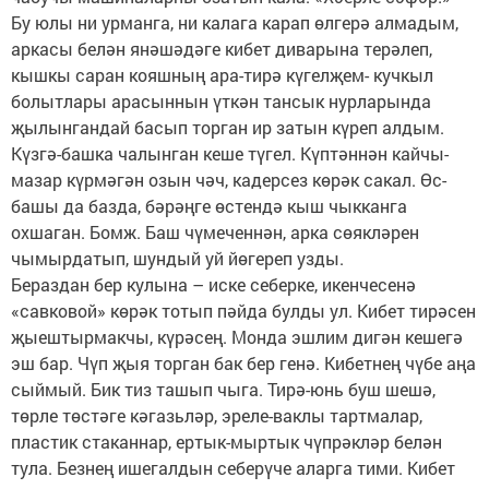
Бу юлы ни урманга, ни калага карап өлгерә алмадым,
аркасы белән янәшәдәге кибет диварына терәлеп,
кышкы саран кояшның ара-тирә күгелҗем- кучкыл
болытлары арасыннын үткән тансык нурларында
җылынгандай басып торган ир затын күреп алдым.
Күзгә-башка чалынган кеше түгел. Күптәннән кайчы-
мазар күрмәгән озын чәч, кадерсез көрәк сакал. Өс-
башы да базда, бәрәңге өстендә кыш чыкканга
охшаган. Бомж. Баш чүмеченнән, арка сөякләрен
чымырдатып, шундый уй йөгереп узды.
Бераздан бер кулына – иске себерке, икенчесенә
«савковой» көрәк тотып пәйда булды ул. Кибет тирәсен
җыештырмакчы, күрәсең. Монда эшлим дигән кешегә
эш бар. Чүп җыя торган бак бер генә. Кибетнең чүбе аңа
сыймый. Бик тиз ташып чыга. Тирә-юнь буш шешә,
төрле төстәге кәгазьләр, эреле-ваклы тартмалар,
пластик стаканнар, ертык-мыртык чүпрәкләр белән
тула. Безнең ишегалдын себерүче аларга тими. Кибет