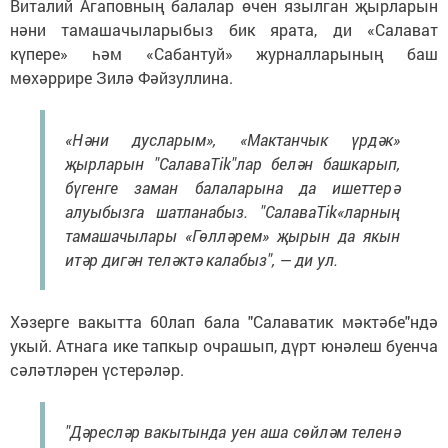
Виталий Агаповның балалар өчен язылган җырларын
нәни тамашачыларыбыз бик ярата, ди «Салават
күпере» һәм «Сабантуй» журналларының баш
мөхәррире Зилә Фәйзуллина.
«Нәни дусларым», «Мактанчык үрдәк»
җырларын "СалаваTik"лар белән башкарып,
бүгенге заман балаларына да ишеттерә
алуыбызга шатланабыз. "СалаваTik«ларның
тамашачылары «Гөлләрем» җырын да якын
итәр дигән теләктә калабыз", — ди ул.
Хәзерге вакытта 60лап бала "Салаватик мәктәбе"ндә
укый. Атнага ике тапкыр очрашып, дүрт юнәлеш буенча
сәләтләрен үстерәләр.
"Дәресләр вакытында уен аша сөйләм теленә