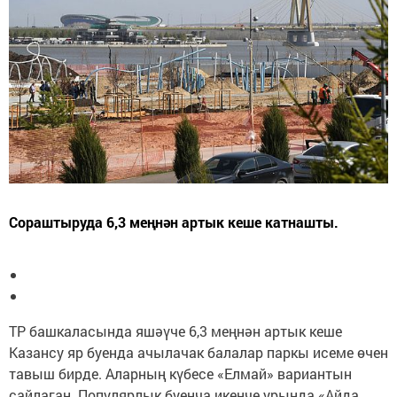
Сораштыруда 6,3 меңнән артык кеше катнашты.
ТР башкаласында яшәүче 6,3 меңнән артык кеше
Казансу яр буенда ачылачак балалар паркы исеме өчен
тавыш бирде. Аларның күбесе «Елмай» вариантын
сайлаган. Популярлык буенча икенче урында «Айда