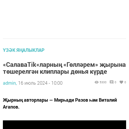
ҮЗӘК ЯҢАЛЫКЛАР
«СалаваTik«ларның «Гөлләрем» җырына
төшерелгән клиплары дөнья күрде
admin,
16 июль 2024 - 10:00
5330
0
0
Җырның авторлары — Мирһади Разов һәм Виталий
Агапов.