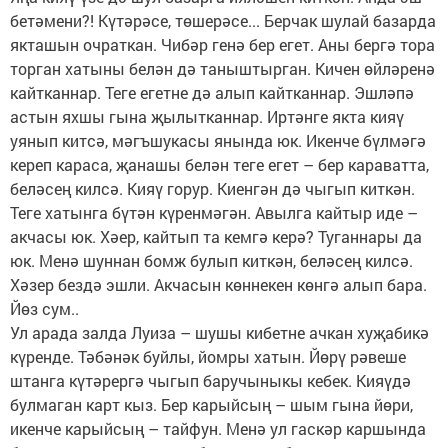
бетәмени?! Күтәрәсе, төшерәсе... Берчак шулай базарда
якташын очраткан. Чибәр генә бер егет. Аны бергә тора
торган хатыны белән дә таныштырган. Кичен өйләренә
кайтканнар. Теге егетне дә алып кайтканнар. Эшләпә
астын яхшы гына җылытканнар. Иртәнге якта кияү
уянып китсә, мәгъшукасы янында юк. Икенче бүлмәгә
кереп караса, җанашы белән теге егет – бер караватта,
беләсең килсә. Кияү горур. Киенгән дә чыгып киткән.
Теге хатынга бүтән күренмәгән. Авылга кайтыр иде –
акчасы юк. Хәер, кайтып та кемгә керә? Туганнары да
юк. Менә шуннан бомж булып киткән, беләсең килсә.
Хәзер бездә эшли. Акчасын көннекен көнгә алып бара.
Йөз сум..
Ул арада залда Луиза – шушы кибетне ачкан хуҗабикә
күренде. Тәбәнәк буйлы, йомры хатын. Йөрү рәвеше
штанга күтәрергә чыгып баручыныкы кебек. Кияүдә
булмаган карт кыз. Бер карыйсың – шым гына йөри,
икенче карыйсың – тайфун. Менә ул гаскәр каршында