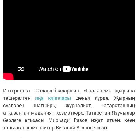
Интернетта "СалаваTik«ларның «Гөлләрем» җырына
төшерелгән
яңа клиплары
дөнья күрде. Җырның
сүзләрен шагыйрь, журналист, Татарстанның
атказанган мәдәният хезмәткәре, Татарстан Язучылар
берлеге әгъзасы Мирһади Разов иҗат иткән, көен
танылган композитор Виталий Агапов язган.