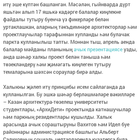
итү эше күптән башланган. Мәсәлән, гыйнварда дүрт
яшьтән алып 17 яшькә кадәрге балалар киңлекне
файдалы тутыру буенча үз фикерләре белән
уртаклашкан, аларның тәкъдимнәре архитекторлар һәм
проектлаучылар тарафыннан хупланды һәм булачак
паркта кулланылыш тапты. Моннан тыш, апрель аенда
балалар мәйданы планының
ачык презентациясе
узды,
анда шәһәр халкы проект белән таныша һәм
төзекләндерү һәм җәмәгать киңлеген тутыру
темаларына шәхсән сораулар бирә алды.
Халыкны җәлеп итү принцибы исем сайлаганда да
кулланылган. Бу эшкә шәһәр берләшмәләре вәкилләре
– Казан архитектура-төзелеш университеты
студентлары, «АрхиДети» проектында катнашучылар
һәм паркның резидентлары кушылды. Халык
арасында ачык сораштыруны Вахитов һәм Идел буе
районнары администрациясе башлыгы Альберт
Салиховның социаль челтәрләрендә күзәтергә була