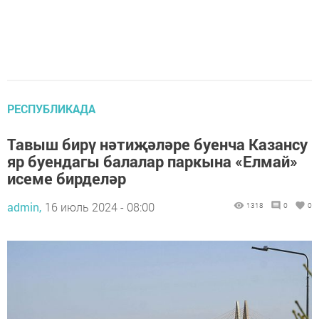
РЕСПУБЛИКАДА
Тавыш бирү нәтиҗәләре буенча Казансу
яр буендагы балалар паркына «Елмай»
исеме бирделәр
admin,
16 июль 2024 - 08:00
1318
0
0