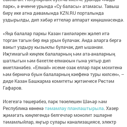
парк», ә өченче урында «Су баласы» атамасы. Тавыш
бирү ике атна дәвамында KZN.RU порталында
уздырылды, дип хәбәр иттеләр аппарат киңәшмәсендә.
«Яңа балалар паркы Казан гаиләләрен җәлеп итә
торган тагын бер яңа урын булачак. Анда аларга бергә
вакыт уздыру кызыклы булачак, дип ышанам.
Иҗтимагый киңлек балаларның һәм ата-аналарның
шатлыгын һәм бәхетле елмаюын гына уятыр дип
өметләнәбез. «Елмай» исеме озак еллар парк мохитенә
һәм берничә буын балаларның кәефенә туры килсен», –
диде Казан Башкарма комитеты җитәкчесе Рөстәм
Гафаров.
Исегезгә төшерәбез, парк төзелешен Шәһәр һәм
Республика көненә
тәмамлау планлаштырыла
. Хәзер
җәмәгать киңлегендә белгечләр монолит эшләрне
тәмамлыйлар, яңгыр сулары канализациясе, электр