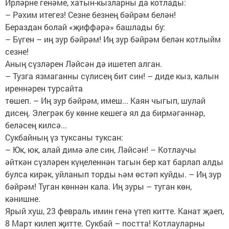
Ирләрне генәме, хатын-кызларны да котлады:
– Рәхим итегез! Сезне безнең бәйрәм белән!
Бераздан болай «җиффәрә» башлады бу:
– Бүген – иң зур бәйрәм! Иң зур бәйрәм белән котлыйм
сезне!
Аның сүзләрен Ләйсән дә ишетеп алган.
– Тузга язмаганны сүлисең бит син! – диде кыз, калын
иреннәрен турсайта
төшеп. – Иң зур бәйрәм, имеш... Каян чыгып, шулай
дисең. Элегрәк бу көнне кешегә ял да бирмәгәннәр,
беләсең килсә...
Сукбайның үз туксаны туксан:
– Юк, юк, алай димә әле син, Ләйсән! – Котлаучы
әйткән сүзләрен күңеленнән тагын бер кат барлап алды
булса кирәк, уйланып торды һәм өстәп куйды. – Иң зур
бәйрәм! Туган көннән кала. Иң зуры – туган көн,
кәнишне.
Ярый хуш, 23 февраль имин генә үтеп китте. Канат җәеп,
8 Март килеп җитте. Сукбай – постта! Котлауларны