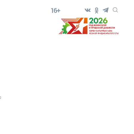
16+
0