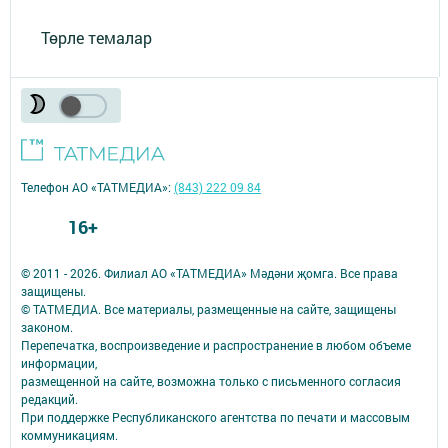
Төрле темалар
Телефон АО «ТАТМЕДИА»:
(843) 222 09 84
16+
© 2011 - 2026. Филиал АО «ТАТМЕДИА» Мәдәни җомга. Все права
защищены.
© ТАТМЕДИА. Все материалы, размещенные на сайте, защищены
законом.
Перепечатка, воспроизведение и распространение в любом объеме
информации,
размещенной на сайте, возможна только с письменного согласия
редакций.
При поддержке Республиканского агентства по печати и массовым
коммуникациям.