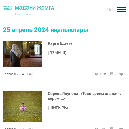
МӘДӘНИ ҖОМГА
16+
Казан шәһәре
25 апрель 2024 яңалыклары
Карга бәхете
(ЯЗМЫШ)
25 апрель 2024, 11:00
1295
0
2
Сирень Якупова: «Төшләремә яланаяк
керәм...»
(ШИГЫРЬ)
25 апрель 2024, 10:00
2107
0
2