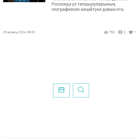
Россиядә үз тапшыруларының
географиясен киңәйтүне дәвам итә.
25 апрель 2024, 08:00
760
0
1