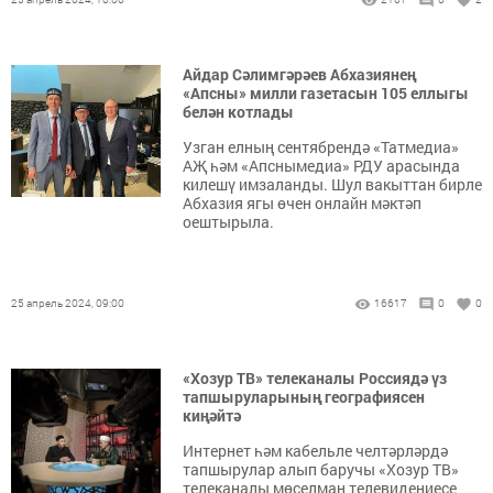
Айдар Сәлимгәрәев Абхазиянең
«Апсны» милли газетасын 105 еллыгы
белән котлады
Узган елның сентябрендә «Татмедиа»
АҖ һәм «Апснымедиа» РДУ арасында
килешү имзаланды. Шул вакыттан бирле
Абхазия ягы өчен онлайн мәктәп
оештырыла.
25 апрель 2024, 09:00
16617
0
0
«Хозур ТВ» телеканалы Россиядә үз
тапшыруларының географиясен
киңәйтә
Интернет һәм кабельле челтәрләрдә
тапшырулар алып баручы «Хозур ТВ»
телеканалы мөселман телевидениесе