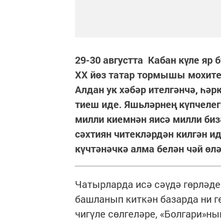
29-30 августта Кабан күле яр 
XX йөз татар тормышы мохите
Алдан ук хәбәр ителгәнчә, һ
тиеш иде. Яшьләрнең күпчелег
милли киемнән яисә милли биз
сәхтиян читекләрдән килгән и
күчтәнәчкә алма белән чәй ө
Чатырларда исә сәүдә гөрләде
башланып киткән базарда ни ге
чигүле сөлгеләре, «Болгари»ны