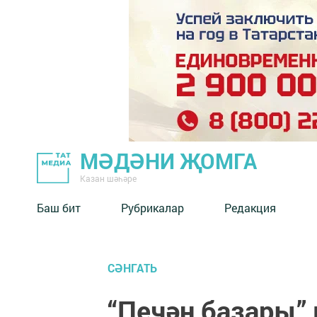
МӘДӘНИ ҖОМГА
Казан шәһәре
Баш бит
Рубрикалар
Редакция
СӘНГАТЬ
“Печән базары”