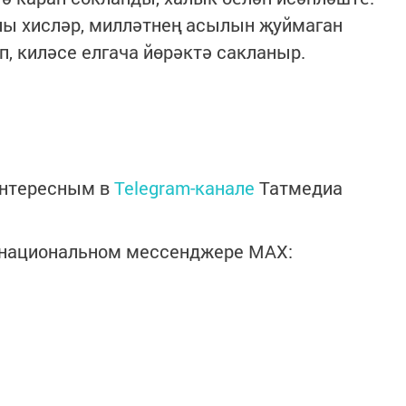
лы хисләр, милләтнең асылын җуймаган
, киләсе елгача йөрәктә сакланыр.
интересным в
Telegram-канале
Татмедиа
в национальном мессенджере MАХ: