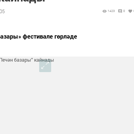
:05
1423
0
базары» фестивале гөрләде