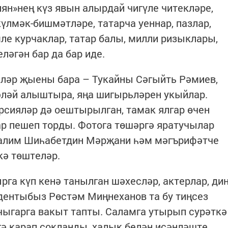
иян»нең күз явын алырдай чигүле читекләре,
үлмәк-бишмәтләре, татарча уеннар, пазлар,
ле курчаклар, татар балы, милли ризыклары,
ләгән бар да бар иде.
ләр җыены бара – Тукайны Сәгыйть Рәмиев,
әләй алыштыра, яңа шигырьләрен укыйлар.
урсияләр дә оештырылган, тамак ялгар өчен
р пешеп торды. Фотога төшәргә яратучылар
галим Шиһабетдин Мәрҗани һәм мәгърифәтче
кә төштеләр.
га күп кенә танылган шәхесләр, актерлар, ди
идентыбыз Рөстәм Миңнеханов та бу тиңсез
чыгарга вакыт тапты. Саламга утырып сурәткә
гә карап сокланды, халык белән исәнләште.