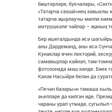
биштәрләре, букчалары, «Сәхт
«Татарча casual»нең зәвыклы к
татарча җырлау­чы милли кием
мәтрүшкәле чәйләр – җаның те
Бер ишегалдында исә шагыйрь
аны Дәрдемәнд, аны исә Сүнч
Кунаклар өчен лекторий, экск
самавырлар кайнап, тәм-томна
фотозонада мәш килде. Бөек 
Каюм Насыйри белән дә сурәт
«Печән базары»н тамаша кылыр
әһелләре дә килгән иде. През
чараны урап үтмәде, сугылып 
төште, чигүле күн эшләнмәләр