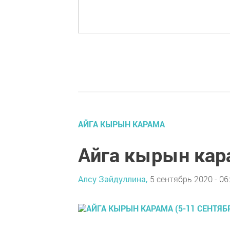
АЙГА КЫРЫН КАРАМА
Айга кырын кара
Алсу Зәйдуллина,
5 сентябрь 2020 - 06