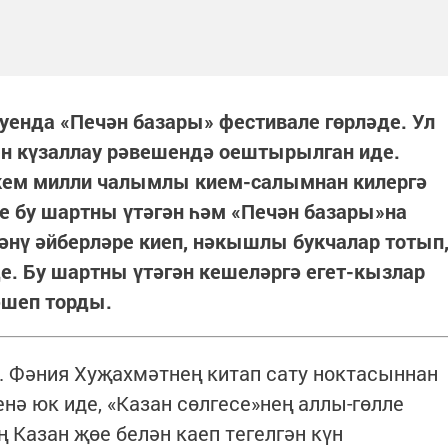
буенда «Печән базары» фестивале гөрләде. Ул
н күзаллау рәвешендә оештырылган иде.
әркем милли чалымлы кием-салымнан килергә
е бу шартны үтәгән һәм «Печән базары»на
әнү әйберләре киеп, нәкышлы букчалар тотып
де. Бу шартны үтәгән кешеләргә егет-кызлар
ләшеп торды.
. Фәния Хуҗахмәтнең китап сату ноктасыннан
нә юк иде, «Казан сөлгесе»нең аллы-гөлле
ң Казан җөе белән каеп тегелгән күн