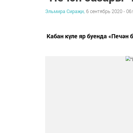
Эльмира Сираҗи,
6 сентябрь 2020 - 06
Кабан күле яр буенда «Печән 