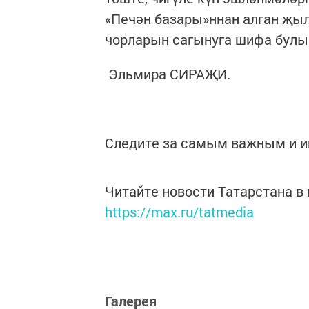
«Печән базары»ннан алган җы
чорларын сагынуга шифа булып
Эльмира СИРАҖИ.
Следите за самым важным и 
Читайте новости Татарстана 
https://max.ru/tatmedia
Галерея