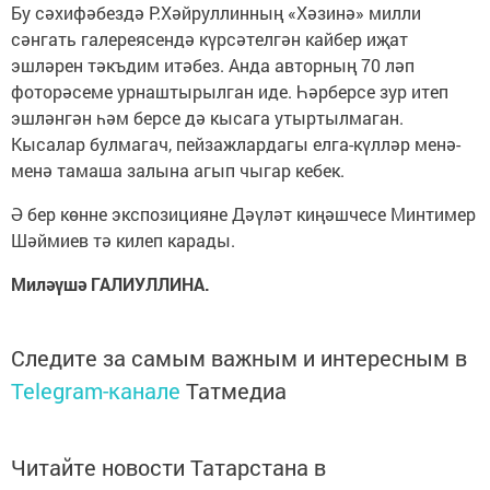
Бу сәхифәбездә Р.Хәйруллинның «Хәзинә» милли
сәнгать галереясендә күрсәтелгән кайбер иҗат
эшләрен тәкъдим итәбез. Анда авторның 70 ләп
фоторәсеме урнаштырылган иде. Һәрберсе зур итеп
эшләнгән һәм берсе дә кысага утыртылмаган.
Кысалар булмагач, пейзажлардагы елга-күлләр менә-
менә тамаша залына агып чыгар кебек.
Ә бер көнне экспозицияне Дәүләт киңәшчесе Минтимер
Шәймиев тә килеп карады.
Миләүшә ГАЛИУЛЛИНА.
Следите за самым важным и интересным в
Telegram-канале
Татмедиа
Читайте новости Татарстана в