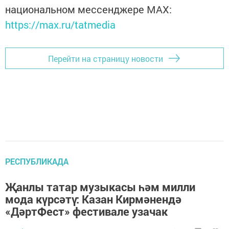
национальном мессенджере MАХ:
https://max.ru/tatmedia
Перейти на страницу новости
РЕСПУБЛИКАДА
Җанлы татар музыкасы һәм милли
мода күрсәтү: Казан Кирмәнендә
«ДәртФест» фестивале узачак