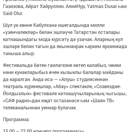
Газизова, Айрат Хайруллин, АлияНур, Yatmas Dusai һәм
Said Olur.
Шул ук көнне Кабулханә ишегалдында милли
«үзенчәлекләр» белән эшләүче Татарстан осталары
катнашындагы мода күрсәтү дә узачак. Аларның кул
эшләре белән тагын да якыннанрак һәркем ярминкәдә
таныша алыр.
Фестивальдә бөтен гаиләгезне көтеп калабыз, чөнки
нәни кунакларыбыз өчен кызыклы балалар мәйданы
да каралган. Анда исә — «Апуш» студиясеннән
театраль күренешләр, «Абау» спектакле, «Созвездие-
Йолдызлык» фестивале катнашучыларының чыгышы,
«CАФ радио»дан иҗат остаханәсе һәм «Шаян ТВ»
телеканалыннан уеннар булачак.
Программа:
15.00 – 22.00 концерт программасы