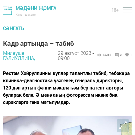
МӘДӘНИ ҖОМГА
16+
Казан шәһәре
СӘНГАТЬ
Кадр артында – табиб
Миләүшә
29 август 2023 -
14361
0
1
ГАЛИУЛЛИНА,
09:00
Рөстәм Хәйруллинны күпләр талантлы табиб, төбәкара
клиника-диаг­ностика үзәгенең генераль директоры,
120 дән артык фәнни мәкалә һәм бер патент авторы
буларак белә. Ә менә аның фоторәссам икәне бик
сирәкләргә генә мәгълүмдер.