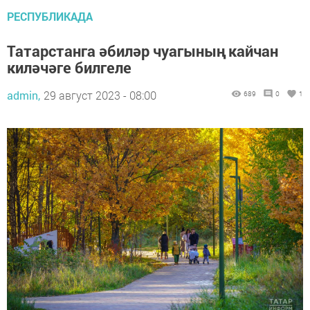
РЕСПУБЛИКАДА
Татарстанга әбиләр чуагының кайчан
киләчәге билгеле
admin,
29 август 2023 - 08:00
689
0
1