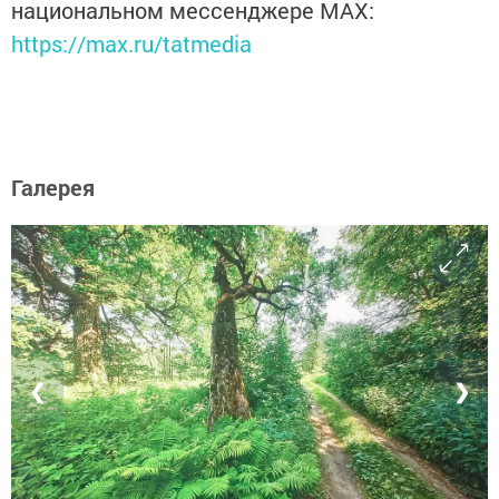
национальном мессенджере MАХ:
https://max.ru/tatmedia
Галерея
❮
❯