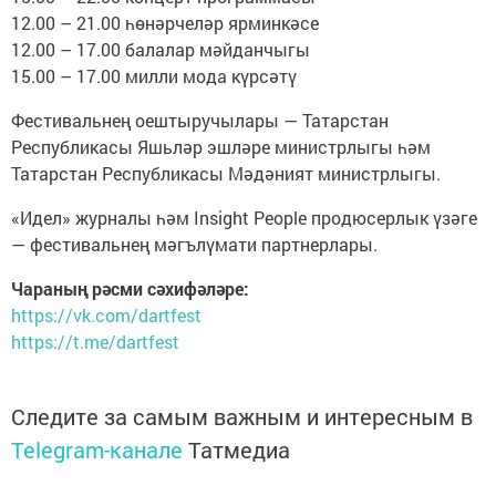
12.00 – 21.00 һөнәрчеләр ярминкәсе
12.00 – 17.00 балалар мәйданчыгы
15.00 – 17.00 милли мода күрсәтү
Фестивальнең оештыручылары — Татарстан
Республикасы Яшьләр эшләре министрлыгы һәм
Татарстан Республикасы Мәдәният министрлыгы.
«Идел» журналы һәм Insight People продюсерлык үзәге
— фестивальнең мәгълүмати партнерлары.
Чараның рәсми сәхифәләре:
https://vk.com/dartfest
https://t.me/dartfest
Следите за самым важным и интересным в
Telegram-канале
Татмедиа