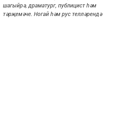
шагыйрә, драматург, публицист һәм
тәрҗемәче. Ногай һәм рус телләрендә
егермеләп китап авторы. Дагстанда ногай
телендә чыгарыла торган «Байтирәк»
альманахының редакторы. Дагстанның халык
язучысы. Тәрҗемәче буларак, ногай
язучыларының әсәрләрен башка телләргә,
Кавказ халыклары язучыларының әсәрләрен
ногай теленә тәрҗемә итә. Журналыбызда
басыла торган бу хикәясе белән ул татар
укучысына беренче тапкыр тәкъдим ителә.
Автобустан төшкәч, Канитат күпкатлы биек йортлар
яныннан үтеп, кибеткә керде. Ашарга бер-бер нәрсә