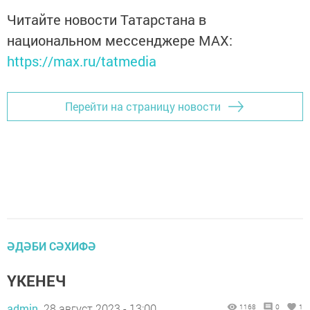
Читайте новости Татарстана в
национальном мессенджере MАХ:
https://max.ru/tatmedia
Перейти на страницу новости
ӘДӘБИ СӘХИФӘ
ҮКЕНЕЧ
admin,
28 август 2023 - 13:00
1168
0
1