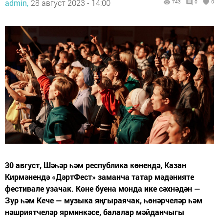
admin,
28 август 2023 - 14:00
743
0
0
30 август, Шәһәр һәм республика көнендә, Казан
Кирмәнендә «ДәртФест» заманча татар мәдәнияте
фестивале узачак. Көне буена монда ике сәхнәдән —
Зур һәм Кече — музыка яңгыраячак, һөнәрчеләр һәм
нәшриятчеләр ярминкәсе, балалар мәйданчыгы