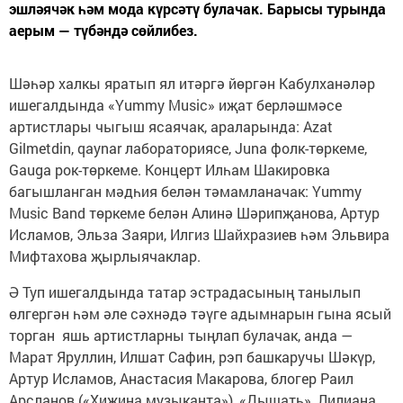
эшләячәк һәм мода күрсәтү булачак. Барысы турында
аерым — түбәндә сөйлибез.
Шәһәр халкы яратып ял итәргә йөргән Кабулханәләр
ишегалдында «Yummy Music» иҗат берләшмәсе
артистлары чыгыш ясаячак, араларында: Azat
Gilmetdin, qaynar лабораториясе, Juna фолк-төркеме,
Gauga рок-төркеме. Концерт Илһам Шакировка
багышланган мәдһия белән тәмамланачак: Yummy
Music Band төркеме белән Алинә Шәрипҗанова, Артур
Исламов, Эльза Заяри, Илгиз Шайхразиев һәм Эльвира
Мифтахова җырлыячаклар.
Ә Туп ишегалдында татар эстрадасының танылып
өлгергән һәм әле сәхнәдә тәүге адымнарын гына ясый
торган яшь артистларны тыңлап булачак, анда —
Марат Яруллин, Илшат Сафин, рэп башкаручы Шәкүр,
Артур Исламов, Анастасия Макарова, блогер Раил
Арсланов («Хижина музыканта»), «Дышать», Лилиана