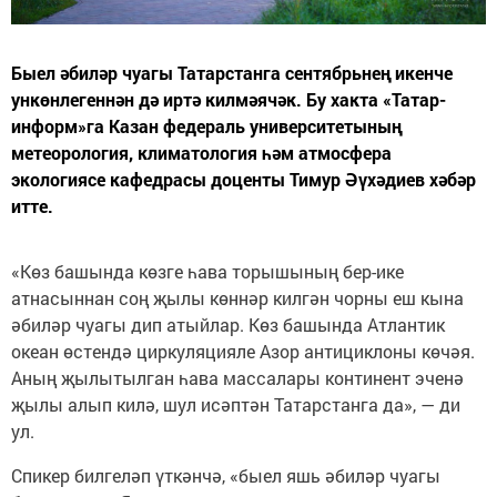
Быел әбиләр чуагы Татарстанга сентябрьнең икенче
ункөнлегеннән дә иртә килмәячәк. Бу хакта «Татар-
информ»га Казан федераль университетының
метеорология, климатология һәм атмосфера
экологиясе кафедрасы доценты Тимур Әүхәдиев хәбәр
итте.
«Көз башында көзге һава торышының бер-ике
атнасыннан соң җылы көннәр килгән чорны еш кына
әбиләр чуагы дип атыйлар. Көз башында Атлантик
океан өстендә циркуляцияле Азор антициклоны көчәя.
Аның җылытылган һава массалары континент эченә
җылы алып килә, шул исәптән Татарстанга да», — ди
ул.
Спикер билгеләп үткәнчә, «быел яшь әбиләр чуагы