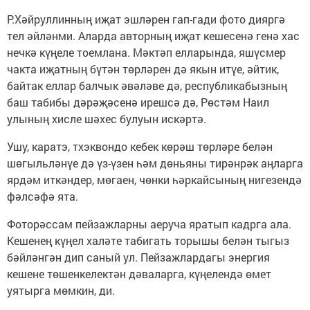
Р.Хәйруллинның иҗат эшләрен гап-гади фото дияргә
тел әйләнми. Аларда авторның иҗат кешесенә генә хас
нечкә күңеле тоемлана. Мәктәп елларында, яшүсмер
чакта иҗатның бүтән төрләрен дә якын итүе, әйтик,
байтак еллар балчык әвәләве дә, республикабызның
баш табибы дәрәҗәсенә ирешсә дә, Рөстәм Наил
улының хисле шәхес булуын искәртә.
Ушу, каратэ, тхэквондо кебек көрәш төрләре белән
шөгыльләнүе дә үз-үзен һәм дөнья­ны тирәнрәк аңларга
ярдәм иткәндер, мөгаен, чөнки һәркайсының нигезендә
фәлсәфә ята.
Фоторәссам пейзажларны аеруча яратып кадрга ала.
Кешенең күңел халәте табигать торышы белән тыгыз
бәйләнгән дип саный ул. Пейзажлардагы энергия
кешене төшенкелектән дәваларга, күңелендә өмет
уятырга мөмкин, ди.