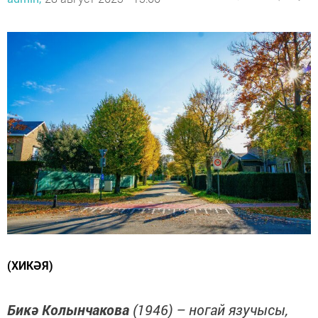
(ХИКӘЯ)
Бикә Колынчакова
(1946) – ногай язучысы,