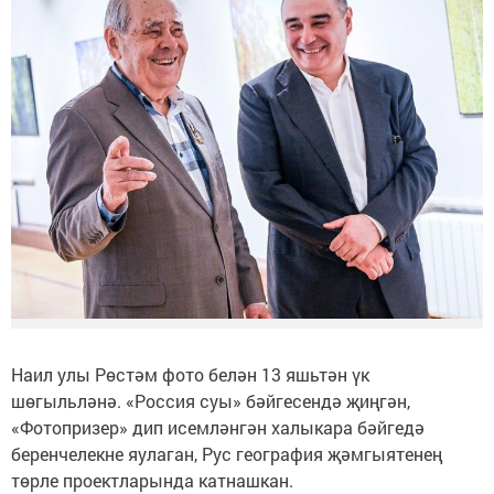
Наил улы Рөстәм фото белән 13 яшьтән үк
шөгыльләнә. «Россия суы» бәйгесендә җиңгән,
«Фотопризер» дип исемләнгән халыкара бәйгедә
беренчелекне яулаган, Рус география җәмгыятенең
төрле проектларында катнашкан.