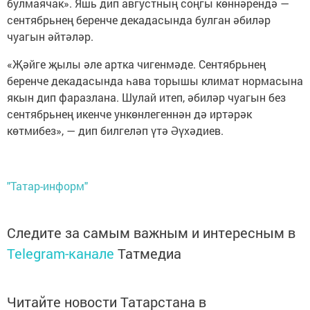
булмаячак». Яшь дип августның соңгы көннәрендә —
сентябрьнең беренче декадасында булган әбиләр
чуагын әйтәләр.
«Җәйге җылы әле артка чигенмәде. Сентябрьнең
беренче декадасында һава торышы климат нормасына
якын дип фаразлана. Шулай итеп, әбиләр чуагын без
сентябрьнең икенче ункөнлегеннән дә иртәрәк
көтмибез», — дип билгеләп үтә Әүхәдиев.
"Татар-информ"
Следите за самым важным и интересным в
Telegram-канале
Татмедиа
Читайте новости Татарстана в