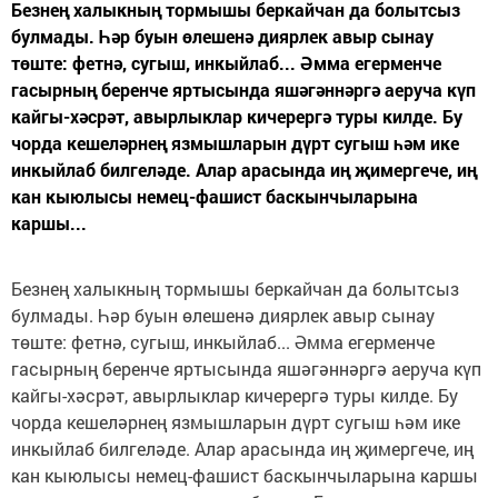
Безнең халыкның тормышы беркайчан да болытсыз
булмады. Һәр буын өлешенә диярлек авыр сынау
төште: фетнә, сугыш, инкыйлаб... Әмма егерменче
гасырның беренче яртысында яшәгәннәргә аеруча күп
кайгы-хәсрәт, авырлыклар кичерергә туры килде. Бу
чорда кешеләрнең язмышларын дүрт сугыш һәм ике
инкыйлаб билгеләде. Алар арасында иң җимергече, иң
кан кыюлысы немец-фашист баскынчыларына
каршы...
Безнең халыкның тормышы беркайчан да болытсыз
булмады. Һәр буын өлешенә диярлек авыр сынау
төште: фетнә, сугыш, инкыйлаб... Әмма егерменче
гасырның беренче яртысында яшәгәннәргә аеруча күп
кайгы-хәсрәт, авырлыклар кичерергә туры килде. Бу
чорда кешеләрнең язмышларын дүрт сугыш һәм ике
инкыйлаб билгеләде. Алар арасында иң җимергече, иң
кан кыюлысы немец-фашист баскынчыларына каршы