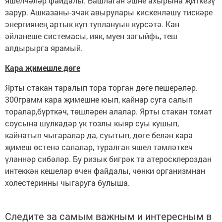
яшелчәләр файдалы. Башлаган эшне ахырына җиткезү
зарур. Ашказаны-эчәк авырулары кискенләшү тискәре
энергиянең артык күп туплануын күрсәтә. Кан
әйләнеше системасы, ияк, муен зәгыйфь, теш
алдырырга ярамый.
Кара җимешле дөге
Ярты стакан таралып тора торган дөге пешерәләр.
300грамм кара җимешне юып, кайнар суга салып
торалар,бүрткәч, төшләрен алалар. Ярты стакан томат
соусына шулкадәр үк тозлы кыяр суы кушып,
кайнатып чыгаралар да, суытып, дөге белән кара
җимеш өстенә салалар, туралган яшел тәмләткеч
үләннәр сибәләр. Бу ризык бигрәк тә атеросклероздан
интеккән кешеләр өчен файдалы, чөнки организмнан
холестеринны чыгаруга булыша.
Следите за самым важным и интересным в