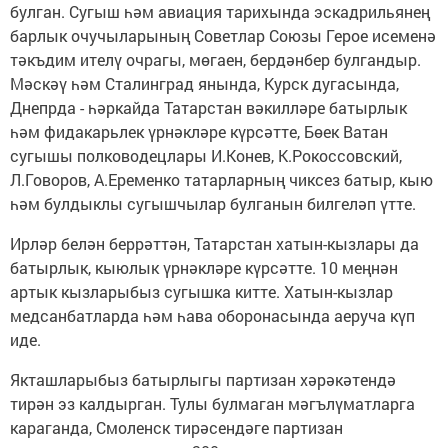
булган. Сугыш һәм авиация тарихында эскадрильянең
барлык очучыларының Советлар Союзы Герое исеменә
тәкъдим ителү очрагы, мөгаен, бердәнбер булгандыр.
Мәскәү һәм Сталинград янында, Курск дугасында,
Днепрда - һәркайда Татарстан вәкилләре батырлык
һәм фидакарьлек үрнәкләре күрсәтте, Бөек Ватан
сугышы полководецлары И.Конев, К.Рокоссовский,
Л.Говоров, А.Еременко татарларның чиксез батыр, кыю
һәм булдыклы сугышчылар булганын билгеләп үтте.
Ирләр белән беррәттән, Татарстан хатын-кызлары да
батырлык, кыюлык үрнәкләре күрсәтте. 10 меңнән
артык кызларыбыз сугышка китте. Хатын-кызлар
медсанбатларда һәм һава оборонасында аеруча күп
иде.
Якташларыбыз батырлыгы партизан хәрәкәтендә
тирән эз калдырган. Тулы булмаган мәгълүматларга
караганда, Смоленск тирәсендәге партизан