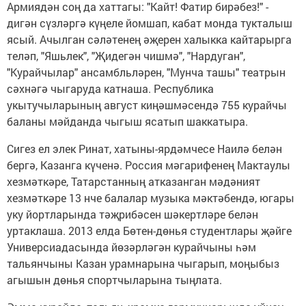
Армиядән соң да хаттагы: "Кайт! Фатир бирәбез!" -
дигән сүзләргә күңеле йомшап, кабат монда тукталыш
ясый. Ачылган сәләтенең әҗерен халыкка кайтарырга
теләп, "Яшьлек", "Җидегән чишмә", "Нардуган",
"Курайчылар" ансамбльләрен, "Мунча ташы" театрын
сәхнәгә чыгаруда катнаша. Республика
укытучыларының август киңәшмәсендә 755 курайчы
баланы мәйданда чыгыш ясатып шаккатыра.
Сигез ел элек Ринат, хатыны-ярдәмчесе Наилә белән
бергә, Казанга күченә. Россия мәгарифенең Мактаулы
хезмәткәре, Татарстанның атказанган мәдәният
хезмәткәре 13 нче балалар музыка мәктәбендә, югары
уку йортларында тәҗрибәсен шәкертләре белән
уртаклаша. 2013 елда Бөтен-дөнья студентлары җәйге
Универсиадасында йөзәрләгән курайчыны һәм
тальянчыны Казан урамнарына чыгарып, моңыбыз
агышын дөнья спортчыларына тыңлата.