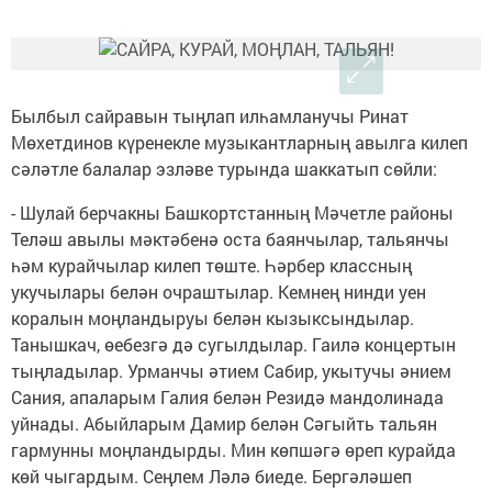
Былбыл сайравын тыңлап илһамланучы Ринат
Мөхетдинов күренекле музыкантларның авылга килеп
сәләтле балалар эзләве турында шаккатып сөйли:
- Шулай берчакны Башкортстанның Мәчетле районы
Теләш авылы мәктәбенә оста баянчылар, тальянчы
һәм курайчылар килеп төште. Һәрбер классның
укучылары белән очраштылар. Кемнең нинди уен
коралын моңландыруы белән кызыксындылар.
Танышкач, өебезгә дә сугылдылар. Гаилә концертын
тыңладылар. Урманчы әтием Сабир, укытучы әнием
Сания, апаларым Галия белән Резидә мандолинада
уйнады. Абыйларым Дамир белән Сәгыйть тальян
гармунны моңландырды. Мин көпшәгә өреп курайда
көй чыгардым. Сеңлем Ләлә биеде. Бергәләшеп