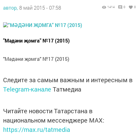
автор,
8 май 2015 - 07:58
1414
0
0
"Мәдәни җомга" №17 (2015)
"Мәдәни җомга" №17 (2015)
Следите за самым важным и интересным в
Telegram-канале
Татмедиа
Читайте новости Татарстана в
национальном мессенджере MАХ:
https://max.ru/tatmedia