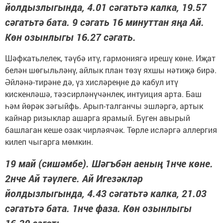
йолдызлыгында, 4.01 сәгатьтә калка, 19.57
сәгатьтә бата. 9 сәгать 16 минуттан яңа Ай.
Көн озынлыгы 16.27 сәгать.
Шәфкатьлелек, тәүбә итү, гармониягә ирешү көне. Иҗат
белән шөгыльләнү, айлык план төзү яхшы нәтиҗә бирә.
Әйләнә-тирәне дә, үз хисләреңне дә кабул итү
кискенләшә, тәэсирләнүчәнлек, интуиция арта. Баш
һәм йөрәк зәгыйфь. Арып-талганчы эшләргә, артык
кайнар ризыклар ашарга ярамый. Бүген авырый
башлаган кеше озак чирләячәк. Төрле исләргә аллергия
килеп чыгарга мөмкин.
19 май (сишәмбе). Шәгъбән аеның 1нче көне.
2нче Ай тәүлеге. Ай Игезәкләр
йолдызлыгында, 4.43 сәгатьтә калка, 21.03
сәгатьтә бата. 1нче фаза. Көн озынлыгы