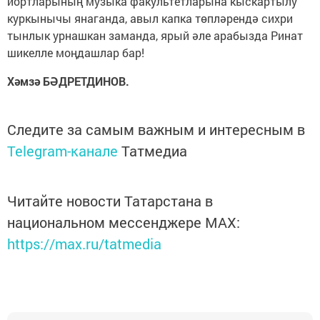
йортларының музыка факультетларына кыскартылу
куркынычы янаганда, авыл капка төпләрендә сихри
тынлык урнашкан заманда, ярый әле арабызда Ринат
шикелле моңдашлар бар!
Хәмзә БӘДРЕТДИНОВ.
Следите за самым важным и интересным в
Telegram-канале
Татмедиа
Читайте новости Татарстана в
национальном мессенджере MАХ:
https://max.ru/tatmedia