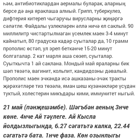
һәм, антибиотиклардан аермалы буларак, аларның
берсе дә аңа яраклаша алмый. Грипп, туберкулез,
дифтерия китереп чыгаручы вирусларны җиңәргә
сәләтле. Файдалы үзлекләрен әллә ничә ел саклый. 90
миллилитр чистартылмаган үсемлек маен 3-4 минут
кайнатып, 80 градуска кадәр суыталар да, 10 грамм
прополис өстәп, ул эреп беткәнче 15-20 минут
болгаталар. 2 кат марля аша сөзеп, суыталар.
Суыткычта 1 ай саклана. Мондый май яраларны бик
шәп төзәтә, вагинит, кольпит, кандидозны дәвалый.
Прополис маен эчкәндә исә ашказаны-эчәк тракты
җәрәхәтләре тиз төзәлә, яман шеш күзәнәкләре үсүдән
туктый, холестерин микъдары кими, иммунитет ныгый.
21 май (пәнҗешәмбе). Шәгъбән аеның 3нче
көне. 4нче Ай тәүлеге. Ай Кысла
йолдызлыгында, 6.27 сәгатьтә калка, 22.44
сәгатьтә бата. 1нче фаза. Көн озынлыгы