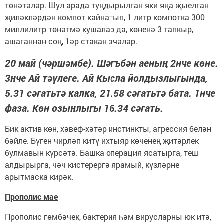
төнәтәләр. Шул арада туңдырылган яки яңа җыелган
җиләкләрдән компот кайнатып, 1 литр компотка 300
миллилитр төнәтмә кушалар да, көненә 3 тапкыр,
ашаганнан соң, 1әр стакан эчәләр.
20 май (чәршәмбе). Шәгъбән аеның 2нче көне.
3нче Ай тәүлеге. Ай Кысла йолдызлыгында,
5.31 сәгатьтә калка, 21.58 сәгатьтә бата. 1нче
фаза. Көн озынлыгы 16.34 сәгать.
Бик актив көн, хәвеф-хәтәр инстинкты, агрессия белән
бәйле. Бүген чирләп китү ихтыяр көченең җитәрлек
булмавын күрсәтә. Башка операция ясатырга, теш
алдырырга, чәч кистерергә ярамый, күзләрне
арытмаска кирәк.
Прополис мае
Прополис гөмбәчек, бактерия һәм вирусларны юк итә,