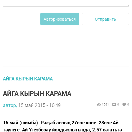
Отправить
Авторизоваться
АЙГА КЫРЫН КАРАМА
АЙГА КЫРЫН КАРАМА
автор,
15 май 2015 - 10:49
1591
0
0
16 май (шимбә). Рәҗәб аеның 27нче көне. 28нче Ай
тәүлеге. Ай Үгезбозау йолдызлыгында, 2.57 сәгатьтә