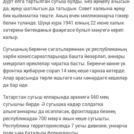
дүрт елга тартылган сугыш булды. Без җиңелү ачысын
да, җиңү шатлыгын да татыдык. Совет халкына җиңү
бик кыйммәткә төште. Аның өчен миллионнарча гомер
белән түләнде. Шуңа күрә 1941 елның 22 июне халык
хәтеренә бөтендөнья фаҗигасе булып мәңгегә кереп
калыр.
Сугышның беренче сәгатьләреннән үк республиканың
хәрби комиссариатларында башта йөзәрләп, аннары
меңәрләп иреклеләр чиратка басты. Беренче көнне үк
фронтка җибәрүне сорап 14 мең кеше гариза китерде.
Алар арасында төрле яшьтәге һәм һөнәрдәге кешеләр
дә бар иде.
Татарстан сугыш елларында армиягә 560 мең
сугышчы бирде. Ә сугышка кадәр солдатка
алынганнарны да исәпләсәк, фронтларда безнең
республикадан 700 меңгә якын кеше сугышты.
Республика территориясендә 7 укчы дивизия, уннарча
полк һәм батальон формалашты.