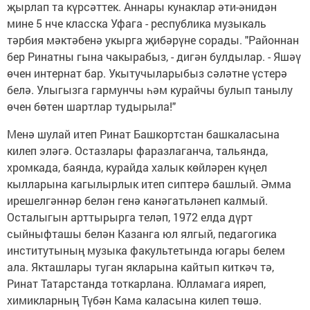
җырлап та күрсәттек. Аннары кунаклар әти-әнидән
мине 5 нче класска Уфага - республика музыкаль
тәрбия мәктәбенә укырга җибәрүне сорады. "Районнан
бер Ринатны гына чакырабыз, - дигән булдылар. - Яшәү
өчен интернат бар. Укытучыларыбыз сәләтне үстерә
белә. Улыгызга гармунчы һәм курайчы булып танылу
өчен бөтен шартлар тудырыла!"
Менә шулай итеп Ринат Башкортстан башкаласына
килеп эләгә. Остазлары фаразлаганча, тальянда,
хромкада, баянда, курайда халык көйләрен күңел
кылларына кагылырлык итеп сиптерә башлый. Әмма
ирешелгәннәр белән генә канәгатьләнеп калмый.
Осталыгын арттырырга теләп, 1972 елда дүрт
сыйныфташы белән Казанга юл ялгый, педагогика
институтының музыка факультетында югары белем
ала. Якташлары туган якларына кайтып киткәч тә,
Ринат Татарстанда тоткарлана. Юлламага ияреп,
химикларның Түбән Кама каласына килеп төшә.