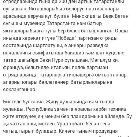
отрядларында гына да 200 дән артык татарстанлы
сугышкан. Якташларыбыз белорус партизаннары
арасында аеруча күп булган. Минскидагы Бөек Ватан
сугышы музеенда Татарстанга һәм батыр
якташларыбызга тулы бер бүлек багышланган. Орша
янында хәрәкәт итүче "Победа" партизан отряды
составында шартлатучы, ә аннары разведка
начальнигы сыйфатында баһадир һәм шат күңелле
татар шагыйре Зәки Нури сугышкан. Мәгълүм ки,
француз, бельгияле, итальян, поляк партизан
отрядларында татарларга тиңләшергә омтылганнар,
аларны югары бәяләгәннәр, батырлыкларына
сокланганнар.
Билгеле булганча, Җиңү яу кырында һәм тылда
яуланды. Республика заманга яраклы хәрби техника
җитештерүнең иң мөһим бер плацдармына әйләнде. Бу
җәһәттән аны, мөгаен, Урал төбәге белән генә
чагыштырып буладыр. Кичәге тыныч продукция