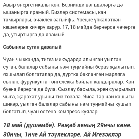
Авыр энергетикалы көн. Бернинди вәгъдәләргә дә
ышанырга ярамый. Бизләр системасы, кан
тамырлары, эчәклек зәгыйфь. Үзеңне үпкәләткән
кешеләрне кичерү зарур. 17, 18 майда бернәрсә чәчәргә
дә, утыртырга да ярамый.
Сабынлы суган дәвалый
Чуан чыкканда, тигез микъдарда алынган уылган
суган, балалар сабыны һәм туңмайны бераз җылытып,
яхшылап болгаталар да, дүрткә бөкләнгән марляга
сылап, фурункулга төнгелеккә бәйләп калдыралар. Көн
буена йөрергә дә була. Сызлау басыла, эрен суырылып
чыга, җәрәхәт урыны тиз төзәлә. Яисә 1әр чәй кашыгы
шикәр, уылган балалар сабыны һәм туңмайны кушып
болгатып, чуан өстенә компресс куялар.
18 май (дүшәмбе). Рәҗәб аеның 29нчы көне.
30нчы, 1нче Ай тәүлекләре. Ай Игезәкләр