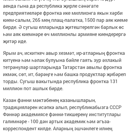
аенда гына да республика җирле сәнәгате
предприятиеләре фронтка ике миллионга якын хәрби
кием-салым, 265 мең плащ-палатка, 1500 пар аяк киеме
бирде. Ә сугыш елларында җитештерелгән барлык өс
һәм аяк киемнәре өч миллионлы армияне киендерергә
җитәр иде.
Ярым ач, искиткеч авыр хезмәт, ир-атларның фронтка
китүенә һәм һәлак булуына бәйле гаять зур әхлакый
тетрәнүләр шартларында Татарстан авылы фронтка
икмәк, сөт, ит, бәрәңге һәм башка продуктлар җибәреп
торды. Сугыш вакытында республика фронтка 131
миллион пот ашлык бирде.
Казан фәнни мәктәбенең казанышларын,
традицияләрен исәпкә алып, республикабызга СССР
Фәннәр академиясе фәнни-тикшеренү институтлары
галимнәре - 100 дән артык академик һәм әгъза-
корреспондент килде. Аларның эшчәнлеге илнең