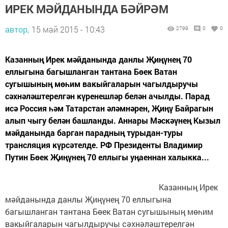
ИРЕК МӘЙДАНЫНДА БӘЙРӘМ
автор,
15 май 2015 - 10:43
2799
0
0
Казанның Ирек мәйданында данлы Җиңүнең 70
еллыгына багышланган тантана Бөек Ватан
сугышының мөһим вакыйгаларын чагылдыручы
сәхнәләштерелгән күренешләр белән ачылды. Парад
исә Россия һәм Татарстан әләмнәрен, Җиңү Байрагын
алып чыгу белән башланды. Аннары Мәскәүнең Кызыл
мәйданында барган парадның турыдан-туры
трансляция күрсәтелде. РФ Президенты Владимир
Путин Бөек Җиңүнең 70 еллыгы уңаеннан халыкка...
Казанның Ирек
мәйданында данлы Җиңүнең 70 еллыгына
багышланган тантана Бөек Ватан сугышының мөһим
вакыйгаларын чагылдыручы сәхнәләштерелгән