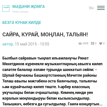
МӘДӘНИ ҖОМГА
16+
Казан шәһәре
БЕЗГӘ КУНАК КИЛДЕ
САЙРА, КУРАЙ, МОҢЛАН, ТАЛЬЯН!
автор,
15 май 2015 - 10:55
2305
0
0
Былбыл сайравын тыңлап илһамланучы Ринат
Мөхетдинов күренекле музыкантларның авылга килеп
сәләтле балалар эзләве турында шаккатып сөйли: -
Шулай берчакны Башкортстанның Мәчетле районы
Теләш авылы мәктәбенә оста баянчылар, тальянчы
һәм курайчылар килеп төште. Һәрбер классның
укучылары белән очраштылар. Кемнең нинди уен
коралын моңландыруы белән кызыксындылар.
Танышкач, өебезгә дә сугылдылар. Гаилә концертын...