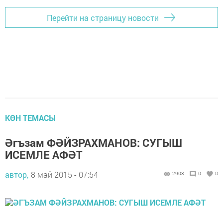
Перейти на страницу новости
КӨН ТЕМАСЫ
Әгъзам ФӘЙЗРАХМАНОВ: СУГЫШ
ИСЕМЛЕ АФӘТ
автор,
8 май 2015 - 07:54
2903
0
0