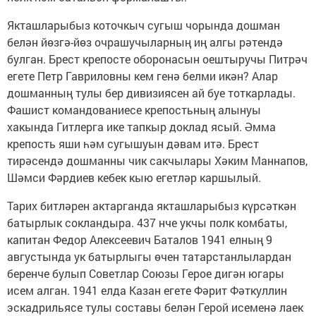
Якташларыбыз коточкыч сугыш чорында дошман
белән йөзгә-йөз очрашучыларның иң алгы рәтендә
булган. Брест крепосте оборонасын оештыручы Питрәч
егете Петр Гавриловны кем генә белми икән? Алар
дошманның тулы бер дивизиясен ай буе тоткарлады.
Фашист командованиесе крепостьның алынуы
хакында Гитлерга ике тапкыр доклад ясый. Әмма
крепость яши һәм сугышуын дәвам итә. Брест
тирәсендә дошманны чик сакчылары Хәким Маннапов,
Шәмси Фәрдиев кебек кыю егетләр каршылый.
Тарих битләрен актарганда якташларыбыз күрсәткән
батырлык сокландыра. 437 нче укчы полк комбаты,
капитан Федор Алексеевич Баталов 1941 елның 9
августында ук батырлыгы өчен татарстанлылардан
беренче булып Советлар Союзы Герое дигән югары
исем алган. 1941 елда Казан егете Фәрит Фәткуллин
эскадрильясе тулы составы белән Герой исеменә лаек