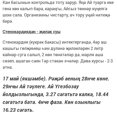
Кан басымын контрольдә тоту зарур. Яңа Ай туарга ике
генә көн калып бара, караңгы, Айсыз төннәр күңелгә
шом сала. Организмны чистарту, ач тору уңай нәтиҗә
бирә.
Стенокардиядән - җиләк суы
Стенокардия (күкрәк бакасы) интектергәндә, 4әр аш
кашыгы гөлҗимеш һәм дүләнә җиләкләрен 2 литр
кайнар суга салып, 2 көн төнәтәләр дә, марля аша
сөзеп, ашаган саен 1әр стакан эчәләр. Дәва курсы - 2-3
атна.
17 май (якшәмбе). Рәҗәб аеның 28нче көне.
29нчы Ай тәүлеге. Ай Үгезбозау
йолдызлыгында, 3.27 сәгатьтә калка, 18.44
сәгатьтә бата. 4нче фаза. Көн озынлыгы
16.23 сәгать.