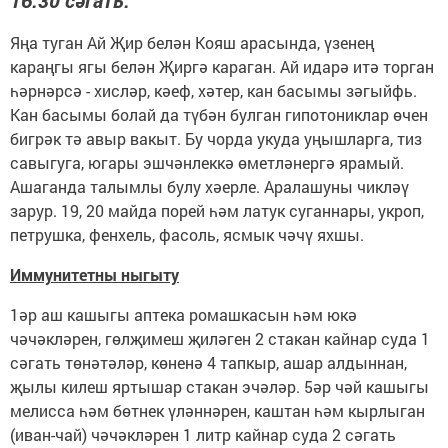
16.30 сәгать.
Яңа туган Ай Җир белән Кояш арасында, үзенең
караңгы ягы белән Җиргә караган. Ай идарә итә торган
һәрнәрсә - хисләр, кәеф, хәтер, кан басымы зәгыйфь.
Кан басымы болай да түбән булган гипотониклар өчен
бигрәк тә авыр вакыт. Бу чорда укуда уңышларга, тиз
савыгуга, югары эшчәнлеккә өметләнергә ярамый.
Ашаганда талымлы булу хәерле. Аралашуны чикләү
зарур. 19, 20 майда порей һәм латук суганнары, укроп,
петрушка, фенхель, фасоль, ясмык чәчү яхшы.
Иммунитетны ныгыту
1әр аш кашыгы аптека ромашкасын һәм юкә
чәчәкләрен, гөлҗимеш җиләген 2 стакан кайнар суда 1
сәгать төнәтәләр, көненә 4 тапкыр, ашар алдыннан,
җылы килеш яртышар стакан эчәләр. 5әр чәй кашыгы
мелисса һәм бөтнек үләннәрен, каштан һәм кырлыган
(иван-чай) чәчәкләрен 1 литр кайнар суда 2 сәгать