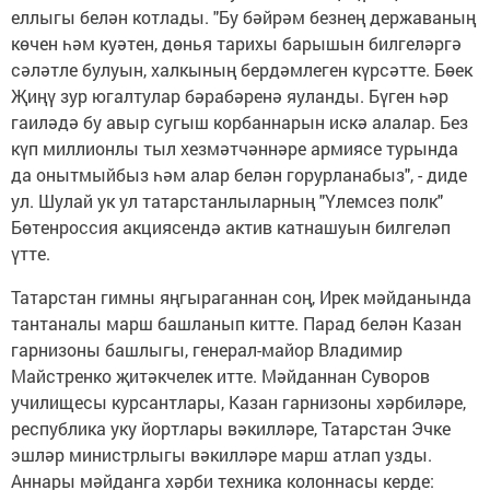
еллыгы белән котлады. "Бу бәйрәм безнең державаның
көчен һәм куәтен, дөнья тарихы барышын билгеләргә
сәләтле булуын, халкының бердәмлеген күрсәтте. Бөек
Җиңү зур югалтулар бәрабәренә яуланды. Бүген һәр
гаиләдә бу авыр сугыш корбаннарын искә алалар. Без
күп миллионлы тыл хезмәтчәннәре армиясе турында
да онытмыйбыз һәм алар белән горурланабыз", - диде
ул. Шулай ук ул татарстанлыларның "Үлемсез полк"
Бөтенроссия акциясендә актив катнашуын билгеләп
үтте.
Татарстан гимны яңгыраганнан соң, Ирек мәйданында
тантаналы марш башланып китте. Парад белән Казан
гарнизоны башлыгы, генерал-майор Владимир
Майстренко җитәкчелек итте. Мәйданнан Суворов
училищесы курсантлары, Казан гарнизоны хәрбиләре,
республика уку йортлары вәкилләре, Татарстан Эчке
эшләр министрлыгы вәкилләре марш атлап узды.
Аннары мәйданга хәрби техника колоннасы керде: