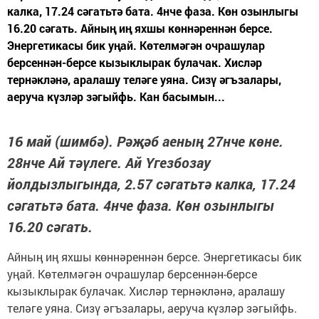
калка, 17.24 сәгатьтә бата. 4нче фаза. Көн озынлыгы
16.20 сәгать. Айның иң яхшы көннәреннән берсе.
Энергетикасы бик уңай. Көтелмәгән очрашулар
берсеннән-берсе кызыклырак булачак. Хисләр
тернәкләнә, аралашу теләге уяна. Сизү әгъзалары,
аеруча күзләр зәгыйфь. Кан басымын...
16 май (шимбә). Рәҗәб аеның 27нче көне.
28нче Ай тәүлеге. Ай Үгезбозау
йолдызлыгында, 2.57 сәгатьтә калка, 17.24
сәгатьтә бата. 4нче фаза. Көн озынлыгы
16.20 сәгать.
Айның иң яхшы көннәреннән берсе. Энергетикасы бик
уңай. Көтелмәгән очрашулар берсеннән-берсе
кызыклырак булачак. Хисләр тернәкләнә, аралашу
теләге уяна. Сизү әгъзалары, аеруча күзләр зәгыйфь.