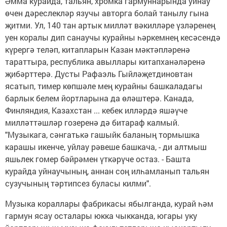
Әмма курайда, тальян, хромка гармуннарында уйнау
өчен дәреслекләр язучы авторга болай танылу гына
җитми. Ул, 140 тан артык милләт вәкилләре үзләренең
уен коралы дип санаучы курайны һәркемнең кесәсендә
күрергә теләп, китапларын Казан мәктәпләренә
тараттыра, республика авыллары китапханәләренә
җибәрттерә. Дусты Рафаэль Гыйләҗетдиновтан
ясатып, тимер көпшәле мең курайны башкаладагы
барлык белем йортларына да өләштерә. Канада,
Финляндия, Казахстан ... кебек илләрдә яшәүче
милләттәшләр гозеренә дә битараф калмый.
"Музыкага, сәнгатькә гашыйк баланың тормышка
карашы икенче, уйлау рәвеше башкача, - ди алтмыш
яшьлек гомер бәйрәмен үткәрүче остаз. - Башта
курайда уйнаучының, аннан соң илһамланып тальян
сузучының тәртипсез буласы килми".
Музыка кораллары фабрикасы ябылганда, курай һәм
гармун ясау осталары юкка чыкканда, югары уку