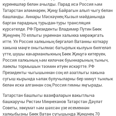
күренешләр белән ачылды. Парад исә Россия һәм
Татарстан әләмнәрен, Җиңү Байрагын алып чыгу белән
башланды. Аннары Мәскәүнең Кызыл мәйданында
барган парадның турыдан-туры трансляция
күрсәтелде. РФ Президенты Владимир Путин Бөек
Җиңүнең 70 еллыгы уңаеннан халыкка мөрәҗәгать
итте. Ул Россия халкының бергәләп Ватанны коткару
хакына мәңге онытылмас батырлык кылуын билгеләп
үтте, шушы каһарманлыкның Бөек Җиңүгә китерүен,
Россия халкының һәм киләчәк буыннарының тыныч,
лаеклы тормышын тәэмин итүен искәртте. РФ
Президенты чыгышыннан соң ил азатлыгы хакына
сугыш кырында һәлак булучыларны бер минут тынлык
белән искә алганнан соң Россия гимны яңгырады.
Татарстан башлыгы вазифаларын вакытлыча
башкаручы Рөстәм Миңнеханов Татарстан Дәүләт
Советы, хөкүмәт һәм шәхсән үзе исеменнән
халкыбызны Бөек Ватан сугышында Җиңүнең 70