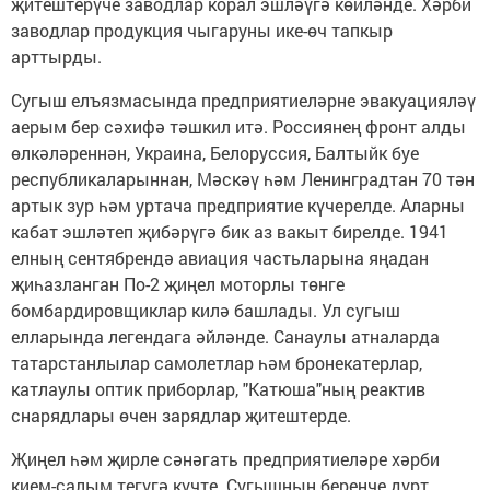
җитештерүче заводлар корал эшләүгә көйләнде. Хәрби
заводлар продукция чыгаруны ике-өч тапкыр
арттырды.
Сугыш елъязмасында предприятиеләрне эвакуацияләү
аерым бер сәхифә тәшкил итә. Россиянең фронт алды
өлкәләреннән, Украина, Белоруссия, Балтыйк буе
республикаларыннан, Мәскәү һәм Ленинградтан 70 тән
артык зур һәм уртача предприятие күчерелде. Аларны
кабат эшләтеп җибәрүгә бик аз вакыт бирелде. 1941
елның сентябрендә авиация частьларына яңадан
җиһазланган По-2 җиңел моторлы төнге
бомбардировщиклар килә башлады. Ул сугыш
елларында легендага әйләнде. Санаулы атналарда
татарстанлылар самолетлар һәм бронекатерлар,
катлаулы оптик приборлар, "Катюша"ның реактив
снарядлары өчен зарядлар җитештерде.
Җиңел һәм җирле сәнәгать предприятиеләре хәрби
кием-салым тегүгә күчте. Сугышның беренче дүрт