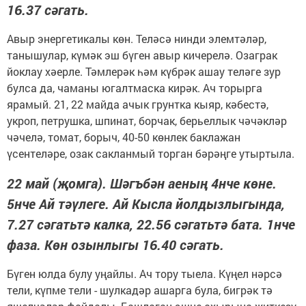
16.37 сәгать.
Авыр энергетикалы көн. Теләсә нинди элемтәләр,
танышулар, күмәк эш бүген авыр кичерелә. Озаграк
йоклау хәерле. Тәмлерәк һәм күбрәк ашау теләге зур
булса да, чаманы югалтмаска кирәк. Ач торырга
ярамый. 21, 22 майда ачык грунтка кыяр, кәбестә,
укроп, петрушка, шпинат, борчак, берьеллык чәчәкләр
чәчелә, томат, борыч, 40-50 көнлек баклажан
үсентеләре, озак сакланмый торган бәрәңге утыртыла.
22 май (җомга). Шәгъбән аеның 4нче көне.
5нче Ай тәүлеге. Ай Кысла йолдызлыгында,
7.27 сәгатьтә калка, 22.56 сәгатьтә бата. 1нче
фаза. Көн озынлыгы 16.40 сәгать.
Бүген юлда булу уңайлы. Ач тору тыела. Күңел нәрсә
тели, күпме тели - шулкадәр ашарга була, бигрәк тә