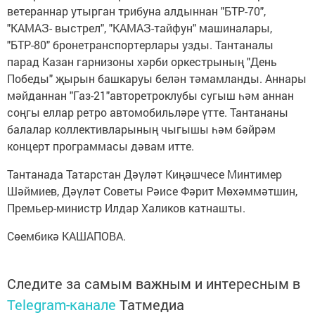
ветераннар утырган трибуна алдыннан "БТР-70",
"КАМАЗ- выстрел", "КАМАЗ-тайфун" машиналары,
"БТР-80" бронетранспортерлары узды. Тантаналы
парад Казан гарнизоны хәрби оркестрының "День
Победы" җырын башкаруы белән тәмамланды. Аннары
мәйданнан "Газ-21"авторетроклубы сугыш һәм аннан
соңгы еллар ретро автомобильләре үтте. Тантананы
балалар коллективларының чыгышы һәм бәйрәм
концерт программасы дәвам итте.
Тантанада Татарстан Дәүләт Киңәшчесе Минтимер
Шәймиев, Дәүләт Советы Рәисе Фәрит Мөхәммәтшин,
Премьер-министр Илдар Халиков катнашты.
Сөембикә КАШАПОВА.
Следите за самым важным и интересным в
Telegram-канале
Татмедиа