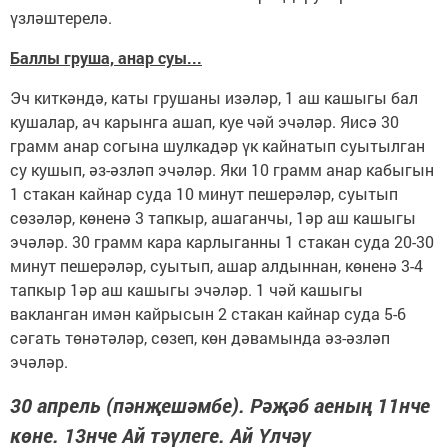
үзләштерелә.
Баллы груша, анар суы...
Эч киткәндә, каты грушаны изәләр, 1 аш кашыгы бал
кушалар, ач карынга ашап, куе чәй эчәләр. Яисә 30
грамм анар согына шулкадәр үк кайнатып суытылган
су кушып, әз-әзләп эчәләр. Яки 10 грамм анар кабыгын
1 стакан кайнар суда 10 минут пешерәләр, суытып
сөзәләр, көненә 3 тапкыр, ашаганчы, 1әр аш кашыгы
эчәләр. 30 грамм кара карлыганны 1 стакан суда 20-30
минут пешерәләр, суытып, ашар алдыннан, көненә 3-4
тапкыр 1әр аш кашыгы эчәләр. 1 чәй кашыгы
вакланган имән кайрысын 2 стакан кайнар суда 5-6
сәгать төнәтәләр, сөзеп, көн дәвамында әз-әзләп
эчәләр.
30 апрель (пәнҗешәмбе). Рәҗәб аеның 11нче
көне. 13нче Ай тәүлеге. Ай Үлчәү