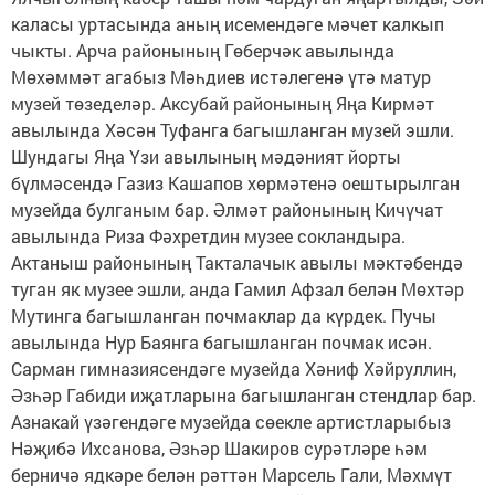
каласы уртасында аның исемендәге мәчет калкып
чыкты. Арча районының Гөберчәк авылында
Мөхәммәт агабыз Мәһдиев истәлегенә үтә матур
музей төзеделәр. Аксубай районының Яңа Кирмәт
авылында Хәсән Туфанга багышланган музей эшли.
Шундагы Яңа Үзи авылының мәдәният йорты
бүлмәсендә Газиз Кашапов хөрмәтенә оештырылган
музейда булганым бар. Әлмәт районының Кичүчат
авылында Риза Фәхретдин музее сокландыра.
Актаныш районының Такталачык авылы мәктәбендә
туган як музее эшли, анда Гамил Афзал белән Мөхтәр
Мутинга багышланган почмаклар да күрдек. Пучы
авылында Нур Баянга багышланган почмак исән.
Сарман гимназиясендәге музейда Хәниф Хәйруллин,
Әзһәр Габиди иҗатларына багышланган стендлар бар.
Азнакай үзәгендәге музейда сөекле артистларыбыз
Нәҗибә Ихсанова, Әзһәр Шакиров сурәтләре һәм
берничә ядкәре белән рәттән Марсель Гали, Мәхмүт