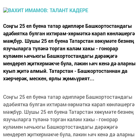
Соңгы 25 ел буена татар әдипләре Башкортостандагы
әдәбиятка булган ихтирам-хөрмәткә карап көнләшергә
мәҗбүр. Шушы 25 ел буена Татарстан хөкүмәте безнең
язучыларга түләнә торган каләм хакы - гонорар
күләмен һичьюгы Башкортостандагы дәрәҗәгә
мендереп җиткермәкче була, ләкин һич кенә дә аларны
куып җитә алмый. Татарстан - Башкортостаннан да
хәерчерәк, мескен, ярлы җөмһүрият...
Соңгы 25 ел буена татар әдипләре Башкортостандагы
әдәбиятка булган ихтирам-хөрмәткә карап көнләшергә
мәҗбүр. Шушы 25 ел буена Татарстан хөкүмәте безнең
язучыларга түләнә торган каләм хакы - гонорар
күләмен һичьюгы Башкортостандагы дәрәҗәгә
мендереп җиткермәкче була, ләкин һич кенә дә аларны