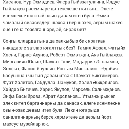
Хәсәнов, Нур Әхмәдиев, Флера Гыйззәтуллина, Илдус
Гыйләҗев рәсемнәре дә тезелешеп киткән... Әлеге
исемлекне шактый озын дәвам итеп була. Әмма
чамалый-сизәсездер: шәхсән бер шәхес, аерым шәхес
өчен генә төзелгәннәре, әй, сирәк бит!
Соңгы елларда гына да халкыбыз бик яраткан
никадәрле затлар югалттык без?! Гамил Афзал, Фатыйх
Хөсни, Гариф Ахунов, Роберт Әхмәтҗан, Аяз Гыйләҗев,
Миргазиян Юныс, Шәүкәт Гали, Мөдәррис Әгъләмов,
Зөлфәт, Фәнис Яруллин, Рөстәм Мингалим... Әдәбият
басуыннан чыгып дәвам итсәк: Шәүкәт Биктимеров,
Фуат Халитов, Габдулла Шамуков, Хәлил Әбҗәлилов,
Хәйдәр Бигичев, Харис Якупов, Марсель Сәлимҗанов,
Зифа Басыйрова, Айрат Арсланов... Утыз-кырык ел
элек китеп барганнарны да санасак, әлеге исемлекне
озын-озак дәвам итеп була. Ләкин югарыда
саналганнарның берсе хөрмәтенә дә аерым йорт,
махсус музейлар юк.