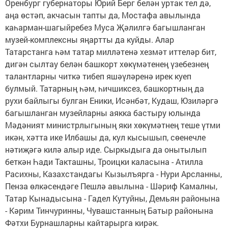
Оренбург губернаторы Юрий Берг белән уртак тел дә,
аңа өстәп, акчасын тапты да, Мостафа авылында
каһарман-шагыйребез Муса Җәлилгә багышланган
музей-комплексны яңартты да куйды. Алар
Татарстанга һәм татар милләтенә хезмәт иттеләр бит,
дигән сылтау белән башкорт хөкүмәтенең үзебезнең
талантларны читкә тибеп яшәүләренә ирек куеп
булмый. Татарның һәм, һичшиксез, башкортның да
рухи байлыгы булган Еники, Исәнбәт, Кудаш, Юзиләргә
багышланган музейларны аякка бастыру юлында
Мәдәният министрлыгының яки хөкүмәтнең теше үтми
икән, хәтта ике Илбашы да, кул кысышып, сөенечле
нәтиҗәгә килә алыр иде. Сыркыдыга да онытылып
беткән Һади Такташны, Троицки каласына - Атилла
Расихны, Казахстандагы Кызылъярга - Нури Арсланны,
Пенза өлкәсендәге Пешлә авылына - Шәриф Камалны,
Татар Кынадысына - Гадел Кутуйны, Демьян районына
- Кәрим Тинчуринны, Чувашстанның Батыр районына
Фәтхи Бурнашларны кайтарырга кирәк.