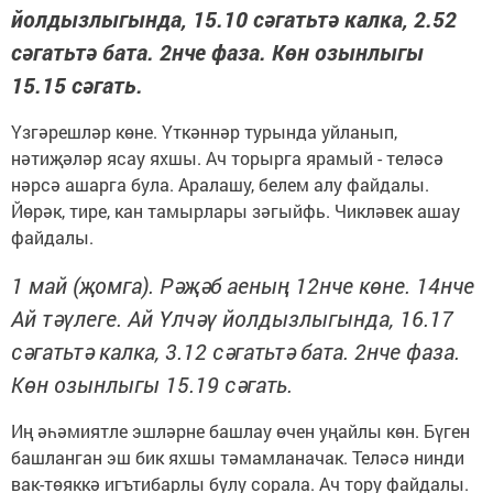
йолдызлыгында, 15.10 сәгатьтә калка, 2.52
сәгатьтә бата. 2нче фаза. Көн озынлыгы
15.15 сәгать.
Үзгәрешләр көне. Үткәннәр турында уйланып,
нәтиҗәләр ясау яхшы. Ач торырга ярамый - теләсә
нәрсә ашарга була. Аралашу, белем алу файдалы.
Йөрәк, тире, кан тамырлары зәгыйфь. Чикләвек ашау
файдалы.
1 май (җомга). Рәҗәб аеның 12нче көне. 14нче
Ай тәүлеге. Ай Үлчәү йолдызлыгында, 16.17
сәгатьтә калка, 3.12 сәгатьтә бата. 2нче фаза.
Көн озынлыгы 15.19 сәгать.
Иң әһәмиятле эшләрне башлау өчен уңайлы көн. Бүген
башланган эш бик яхшы тәмамланачак. Теләсә нинди
вак-төяккә игътибарлы булу сорала. Ач тору файдалы.