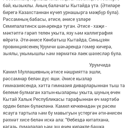
бай, кызыклы. Аның балачагы Кытайда үтә. (Әтиләре
бирегә Казахстаннан күчеп урнашырга мәҗбүр була).
Рәссамның бабасы, әтисе, әнисе үзләре
Семипалатинск шәһәрендә туган. Әтисе - хаҗи -
мәктәптә гарәп телен укыта, язу һәм каллиграфия
өйрәтә. Әти-әнисе Көнбатыш Кытайда, Синьцзян
провинциясенең Урумчи шәһәрендә гомер кичерә,
зыялы, укымышлы һәм хөрмәткә лаек шәхесләр була.
Урумчида
Камил Муллашевның әтисе нәшриятта эшли,
рәссамнар белән дус яши. Әнисе кызлар
гимназиясендә, хәтта гимназия диварларыннан тыш та
белеме булмаган хатын-кызларны укыта, шуның өчен
Кытай Халык Республикасы тарафыннан өч мәртәбә
орден белән бүләкләнә. Камил кечкенәдән үк рәсем
ясауга тартыла һәм бу мавыгуын үстергән әти-әнисен
рәхмәт хисе белән искә ала: "Өебездә китапханә,
кәгазь, пумалалар һәм эш өчен кирәкле башка