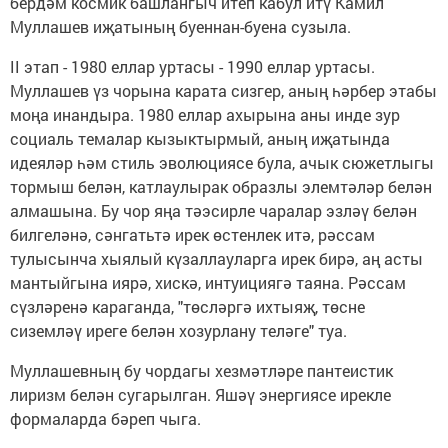
бердәм космик башлангыч итеп кабул итү Камил
Муллашев иҗатының буеннан-буена сузыла.
II этап - 1980 еллар уртасы - 1990 еллар уртасы.
Муллашев үз чорына карата сизгер, аның һәрбер этабы
моңа инандыра. 1980 еллар ахырына аны инде зур
социаль темалар кызыктырмый, аның иҗатында
идеяләр һәм стиль эволюциясе була, ачык сюжетлыгы
тормыш белән, катлаулырак образлы элемтәләр белән
алмашына. Бу чор яңа тәэсирле чаралар эзләү белән
билгеләнә, сәнгатьтә ирек өстенлек итә, рәссам
тулысынча хыялый күзаллауларга ирек бирә, аң асты
мантыйгына иярә, хискә, интуициягә таяна. Рәссам
сүзләренә караганда, "төсләргә ихтыяҗ, төсне
сиземләү иреге белән хозурлану теләге" туа.
Муллашевның бу чордагы хезмәтләре пантеистик
лиризм белән сугарылган. Яшәү энергиясе ирекле
формаларда бәреп чыга.