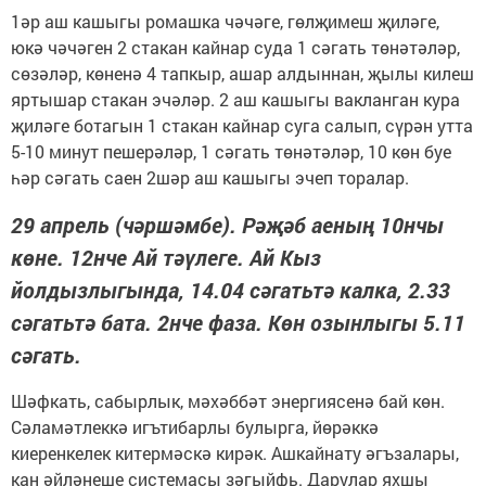
1әр аш кашыгы ромашка чәчәге, гөлҗимеш җиләге,
юкә чәчәген 2 стакан кайнар суда 1 сәгать төнәтәләр,
сөзәләр, көненә 4 тапкыр, ашар алдыннан, җылы килеш
яртышар стакан эчәләр. 2 аш кашыгы вакланган кура
җиләге ботагын 1 стакан кайнар суга салып, сүрән утта
5-10 минут пешерәләр, 1 сәгать төнәтәләр, 10 көн буе
һәр сәгать саен 2шәр аш кашыгы эчеп торалар.
29 апрель (чәршәмбе). Рәҗәб аеның 10нчы
көне. 12нче Ай тәүлеге. Ай Кыз
йолдызлыгында, 14.04 сәгатьтә калка, 2.33
сәгатьтә бата. 2нче фаза. Көн озынлыгы 5.11
сәгать.
Шәфкать, сабырлык, мәхәббәт энергиясенә бай көн.
Сәламәтлеккә игътибарлы булырга, йөрәккә
киеренкелек китермәскә кирәк. Ашкайнату әгъзалары,
кан әйләнеше системасы зәгыйфь. Дарулар яхшы