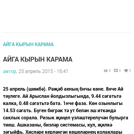
АЙГА КЫРЫН КАРАМА
АЙГА КЫРЫН КАРАМА
автор,
25 апрель 2015 - 16:41
0
0
0
25 апрель (шимбә). Рәҗәб аеның 6нчы көне. 8нче Ай
тәүлеге. Ай Арыслан йолдызлыгында, 9.44 сәгатьтә
калка, 0.48 сәгатьтә бата. 1нче фаза. Көн озынлыгы
14.53 сәгать. Бүген бигрәк тә ут белән эш иткәндә
саклык сорала. Ризык җиңел үзләштерелүчән булырга
тиеш. Ашказаны, бизләр системасы, кул, җилкә
зәгыйфь. Хисләре керләнгән кешеләрнең колаклары