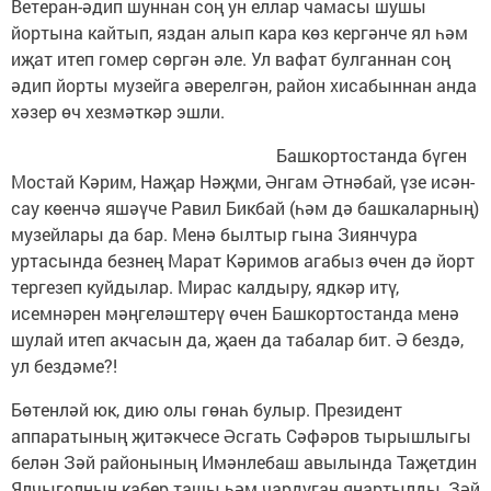
Ветеран-әдип шуннан соң ун еллар чамасы шушы
йортына кайтып, яздан алып кара көз кергәнче ял һәм
иҗат итеп гомер сөргән әле. Ул вафат булганнан соң
әдип йорты музейга әверелгән, район хисабыннан анда
хәзер өч хезмәткәр эшли.
Башкортостанда бүген
Мостай Кәрим, Наҗар Нәҗми, Әнгам Әтнәбай, үзе исән-
сау көенчә яшәүче Равил Бикбай (һәм дә башкаларның)
музейлары да бар. Менә былтыр гына Зиянчура
уртасында безнең Марат Кәримов агабыз өчен дә йорт
тергезеп куйдылар. Мирас калдыру, ядкәр итү,
исемнәрен мәңгеләштерү өчен Башкортостанда менә
шулай итеп акчасын да, җаен да табалар бит. Ә бездә,
ул бездәме?!
Бөтенләй юк, дию олы гөнаһ булыр. Президент
аппаратының җитәкчесе Әсгать Сәфәров тырышлыгы
белән Зәй районының Имәнлебаш авылында Таҗетдин
Ялчыголның кабер ташы һәм чардуган яңартылды, Зәй