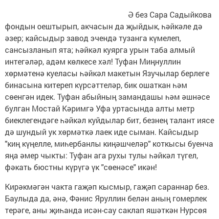
Ә без Сара Садыйкова
фондын оештырып, акчасын да җыйдык, һәйкәле дә
әзер; кайсыдыр завод эчендә тузанга күмелеп,
сансызланып ята; һәйкәл куярга урын таба алмый
интегәләр, адәм көлкесе хәл! Туфан Миңнуллин
хөрмәтенә куеласы һәйкәл макетын Язучылар берлеге
бинасына китереп күрсәттеләр, бик ошаткан һәм
сөенгән идек. Туфан абыйның замандашы һәм әшнәсе
булган Мостай Кәримгә Уфа уртасында алты метр
биеклегендәге һәйкәл куйдылар бит, безнең талант иясе
дә шундый ук хөрмәткә лаек иде сыман. Кайсыдыр
"киң күңелле, миһербанлы киңәшчеләр" коткысы буенча
яңа әмер чыкты: Туфан ага рухы тулы һәйкәл түгел,
фәкать бюстны күрүгә үк "сөенәсе" икән!
Кирәкмәгән чакта гаҗәп кысмыр, гаҗәп сараннар без.
Баулыда да, әнә, Фәнис Яруллин белән аның гомерлек
терәге, аны җиһанда исән-сау саклап яшәткән Нурсөя