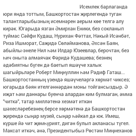
Исемлек барлаганда
юри янда тоттым, Башкортостан җирлегендә туган
талантларыбызның исемнәрен аерым көе телгә алу
кирәк. Югарыда язган Әмирхан Еники, без сокланып
туймас Сәйфи Кудаш, Нурихан Фәттах, Нәкый Исәнбәт,
Риза Ишморат, Саҗидә Сөләйманова, Әхсән Баян,
абыйлы-энеле Нил һәм Илдар Юзеевлар, берочтан, без
һич оныта алмаячак Фәридә Кудашева; безнең
әдәбиятны бүген дә баетып яшәүче халык
шагыйрьләре Роберт Миңнуллин һәм Рәдиф Гаташ...
Башкортостанның үзендә яшәүчеләргә хөрмәт чиксез;
югарыда бәян ителгәннәрдән моны тойгансыздыр. Ә
иҗат һәм даннары буенча алардан ким булмаган, әмма
"читкә", татар милләтенә хезмәт иткән
шәхесләребезнең берсе хөрмәтенә дә Башкортостан
җирендә сыңар музей, сыңар һәйкәл дә юк. Имеш,
күрше йә чит җөмһүрият, дигән булып акланасы түгел.
Максат иткәч, әнә, Президентыбыз Рөстәм Миңнеханов