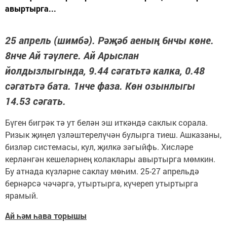
авыртырга...
25 апрель (шимбә). Рәҗәб аеның 6нчы көне.
8нче Ай тәүлеге. Ай Арыслан
йолдызлыгында, 9.44 сәгатьтә калка, 0.48
сәгатьтә бата. 1нче фаза. Көн озынлыгы
14.53 сәгать.
Бүген бигрәк тә ут белән эш иткәндә саклык сорала.
Ризык җиңел үзләштерелүчән булырга тиеш. Ашказаны,
бизләр системасы, кул, җилкә зәгыйфь. Хисләре
керләнгән кешеләрнең колаклары авыртырга мөмкин.
Бу атнада күзләрне саклау мөһим. 25-27 апрельдә
бернәрсә чәчәргә, утыртырга, күчереп утыртырга
ярамый.
Ай һәм һава торышы