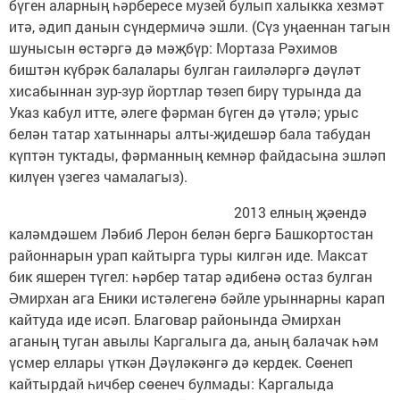
бүген аларның һәрбересе музей булып халыкка хезмәт
итә, әдип данын сүндермичә эшли. (Сүз уңаеннан тагын
шунысын өстәргә дә мәҗбүр: Мортаза Рәхимов
биштән күбрәк балалары булган гаиләләргә дәүләт
хисабыннан зур-зур йортлар төзеп бирү турында да
Указ кабул итте, әлеге фәрман бүген дә үтәлә; урыс
белән татар хатыннары алты-җидешәр бала табудан
күптән туктады, фәрманның кемнәр файдасына эшләп
килүен үзегез чамалагыз).
2013 елның җәендә
каләмдәшем Ләбиб Лерон белән бергә Башкортостан
районнарын урап кайтырга туры килгән иде. Максат
бик яшерен түгел: һәрбер татар әдибенә остаз булган
Әмирхан ага Еники истәлегенә бәйле урыннарны карап
кайтуда иде исәп. Благовар районында Әмирхан
аганың туган авылы Каргалыга да, аның балачак һәм
үсмер еллары үткән Дәүләкәнгә дә кердек. Сөенеп
кайтырдай һичбер сөенеч булмады: Каргалыда