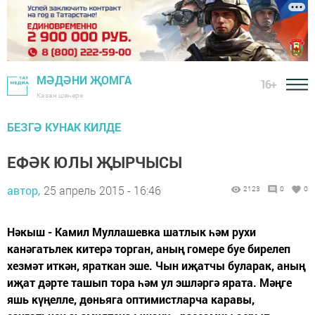
МӘДӘНИ ҖОМГА
16+
Казан шәһәре
БЕЗГӘ КУНАК КИЛДЕ
ЕФӘК ЮЛЫ ҖЫРЧЫСЫ
автор,
25 апрель 2015 - 16:46
2123
0
0
Нәкыш - Камил Муллашевка шатлык һәм рухи
канәгатьлек китерә торган, аның гомере буе бирелеп
хезмәт иткән, яраткан эше. Чын иҗатчы буларак, аның
иҗат дәрте ташып тора һәм ул эшләргә ярата. Мәңге
яшь күңелле, дөньяга оптимистларча каравы,