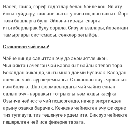
Нәсел, гаилә, гореф-гадәтләр белән бәйле көн. Ял итү,
йокы туйдыру, гаиләне ныгыту өчен иң шәп вакыт. Йорт
төзи башларга була. Әйләнә-тирәдәгеләргә
игътибарлырак булу сорала. Сизү әгъзалары, йөрәк-кан
тамырлары системасы, сөякләр зәгыйфь.
Стаканнан чәй эчмә!
Чәйне нинди савыттан эчү дә әһәмиятле икән.
Чынаяктан эчелгән чәй һәрвакыт байлык теләп тора.
Бокалдан эчкәндә, чыгымнар даими булачак. Касәдән
эчелгән чәй - зур керемнәргә. Стаканнан эчү - ярлылык
һәм бөлүгә. Шар формасындагы чәй чәйнегеннән
салып эчү - һәрвакыт тотрыклы һәм яхшы кәефкә.
Озынча чәйнектә чәй пешергәндә, начар энергиядән
арыну озакка барачак. Кечкенә чәйнектән эчү фикерне
тиз туплауга, тиз төшенүгә ярдәм итә. Бик зур чәйнектә
пешерелгән чәй исә фикерне тарата.