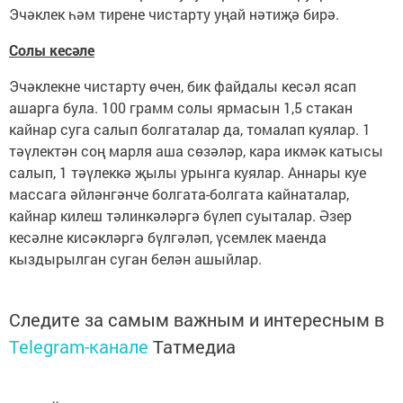
Эчәклек һәм тирене чистарту уңай нәтиҗә бирә.
Солы кесәле
Эчәклекне чистарту өчен, бик файдалы кесәл ясап
ашарга була. 100 грамм солы ярмасын 1,5 стакан
кайнар суга салып болгаталар да, томалап куялар. 1
тәүлектән соң марля аша сөзәләр, кара икмәк катысы
салып, 1 тәүлеккә җылы урынга куялар. Аннары куе
массага әйләнгәнче болгата-болгата кайнаталар,
кайнар килеш тәлинкәләргә бүлеп суыталар. Әзер
кесәлне кисәкләргә бүлгәләп, үсемлек маенда
кыздырылган суган белән ашыйлар.
Следите за самым важным и интересным в
Telegram-канале
Татмедиа