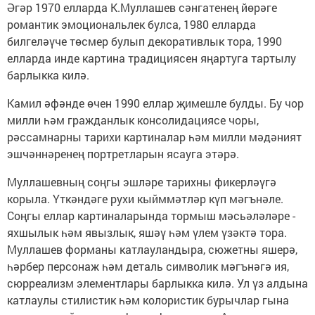
Әгәр 1970 елларда К.Муллашев сәнгатенең йөрәге
романтик эмоциональлек булса, 1980 елларда
билгеләүче төсмер булып декоративлык тора, 1990
елларда инде картина традициясен яңартуга тартылу
барлыкка килә.
Камил әфәнде өчен 1990 еллар җимешле булды. Бу чор
милли һәм гражданлык консолидациясе чоры,
рәссамнарны тарихи картиналар һәм милли мәдәният
эшчәннәренең портретларын ясауга этәрә.
Муллашевның соңгы эшләре тарихны фикерләүгә
корыла. Үткәндәге рухи кыйммәтләр күп мәгънәле.
Соңгы еллар картиналарында тормыш мәсьәләләре -
яхшылык һәм явызлык, яшәү һәм үлем үзәктә тора.
Муллашев форманы катлауландыра, сюжетны яшерә,
һәрбер персонаж һәм деталь символик мәгънәгә ия,
сюрреализм элементлары барлыкка килә. Ул үз алдына
катлаулы стилистик һәм колористик бурычлар гына