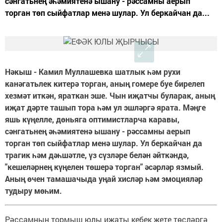
сәнгатьнең әһәмиятенә ышану - рәссамны аерып
торган төп сыйфатлар менә шулар. Ул беркайчан да...
Нәкыш - Камил Муллашевка шатлык һәм рухи
канәгатьлек китерә торган, аның гомере буе бирелеп
хезмәт иткән, яраткан эше. Чын иҗатчы буларак, аның
иҗат дәрте ташып тора һәм ул эшләргә ярата. Мәңге
яшь күңелле, дөньяга оптимистларча каравы,
сәнгатьнең әһәмиятенә ышану - рәссамны аерып
торган төп сыйфатлар менә шулар. Ул беркайчан да
трагик һәм дәһшәтле, үз сүзләре белән әйткәндә,
"кешеләрнең күңелен төшерә торган" әсәрләр язмый.
Аның өчен тамашачыда уңай хисләр һәм эмоцияләр
тудыру мөһим.
Рәссамның тормыш юлы иҗаты кебек җете төсләргә