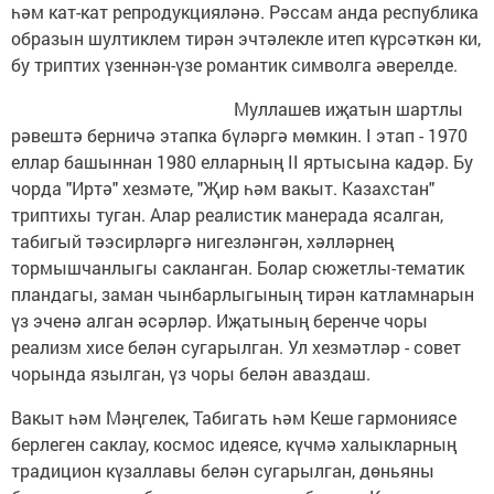
һәм кат-кат репродукцияләнә. Рәссам анда республика
образын шултиклем тирән эчтәлекле итеп күрсәткән ки,
бу триптих үзеннән-үзе романтик символга әверелде.
Муллашев иҗатын шартлы
рәвештә берничә этапка бүләргә мөмкин. I этап - 1970
еллар башыннан 1980 елларның II яртысына кадәр. Бу
чорда "Иртә" хезмәте, "Җир һәм вакыт. Казахстан"
триптихы туган. Алар реалистик манерада ясалган,
табигый тәэсирләргә нигезләнгән, хәлләрнең
тормышчанлыгы сакланган. Болар сюжетлы-тематик
пландагы, заман чынбарлыгының тирән катламнарын
үз эченә алган әсәрләр. Иҗатының беренче чоры
реализм хисе белән сугарылган. Ул хезмәтләр - совет
чорында язылган, үз чоры белән аваздаш.
Вакыт һәм Мәңгелек, Табигать һәм Кеше гармониясе
берлеген саклау, космос идеясе, күчмә халыкларның
традицион күзаллавы белән сугарылган, дөньяны