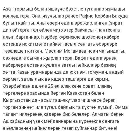
Азат тормыш белән яшәүче бәхетле туганнар язмышы
көнләштерә. Әнә, язучылар рәисе Рафис Корбан Бакуда
булып кайтты. Аны әзәри әдипләре җирләнгән (зират,
дип әйтергә тел әйләнми) хәтер бакчасы - пантеонга
алып барганнар. Һәрбер күренекле шәхеснең кабере
өстендә искитмәле һәйкәл, асыл сәнгать әсәрләре
тезелешеп киткән. Мөслим Могамаев исән чагындагы,
сәхнәдәге сыман җырлап тора. Вафат әдипләрнең
каберләре өстенә куелган затлы һәйкәлләр безнең
хәтта Казан урамнарында да юк һәм, гомумән, андый
хөрмәт, затлылык вә кадер төшләргә дә керми.
Әзәрбәйҗан да, әле 25 ел элек кенә совет иленең
тәртәләре арасында йөргән Казахстан белән
Кыргызстан да - асылташ-якутлар чишмәсе бәреп
торган зиннәт иле түгел, байлык та күктән яумый. Әмма
талант ияләренең кадерен бик беләләр: Алматы белән
Ашхабадның үзәк мәйданнарына күренекле сәнгать
әһелләренең һәйкәлләрен тезеп куйганнар бит, әнә!