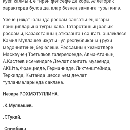
куеп калмый, ә тирән фәлсәфә дә кора. Аллегорик
характерда булса да, алар безнең заманга туры килә.
Үзенең иҗат юлында рәссам сәнгатьнең югары
принципларына тугры кала. Татарстанның халык
рәссамы, Казахстанның атказанган сәнгать эшлеклесе
Камил Муллашев иҗаты - ул республиканың рухи
мәдәниятенең бер өлеше. Рәссамның хезмәтләре
Мәскәүнең Третьяков галереясендә, Алма-Атаның
А.Кастеев исемендәге Дәүләт сәнгать музеенда,
АКШта, Франциядә, Германиядә, Лихтенштейнда,
Төркиядә, Кытайда шәхси һәм дәүләт
тупланмаларында саклана.
Нәзирә РӘХМӘТУЛЛИНА.
.К.Муллашев.
.Г.Тукай.
.Сөембикә.