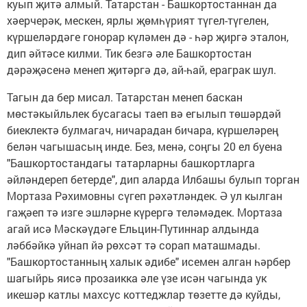
куып җитә алмый. Татарстан - Башкортостаннан да
хәерчерәк, мескен, ярлы җөмһүрият түгел-түгелен,
күршеләрдәге гонорар күләмен дә - һәр җиргә эталон,
дип әйтәсе килми. Тик безгә әле Башкортостан
дәрәҗәсенә менеп җитәргә дә, ай-һай, ераграк шул.
Тагын да бер мисал. Татарстан менеп баскан
мөстәкыйльлек бусагасы таеп вә егылып төшәрдәй
биеклектә булмагач, ничарадан бичара, күршеләрең
белән чагышасың инде. Без, менә, соңгы 20 ел буена
"Башкортостандагы татарларны башкортларга
әйләндереп бетерде", дип аларда Илбашы булып торган
Мортаза Рәхимовны сүгеп рәхәтләндек. Ә ул кылган
гаҗәеп тә изге эшләрне күрергә теләмәдек. Мортаза
агай исә Мәскәүдәге Ельцин-Путиннар алдында
ләббәйкә уйнап йә рөхсәт тә сорап маташмады.
"Башкортостанның халык әдибе" исемен алган һәрбер
шагыйрь яисә прозаикка әле үзе исән чагында ук
икешәр катлы махсус коттеджлар төзетте дә куйды,