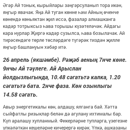
Әгәр Ай тонык, кырыйлары зәңгәрсуланып тора икән,
яңгыр явачак. Яңа Ай туган көнне һәм Айның өченче
көнендә көньяктан җил иссә, фазалар алмашканга
кадәр тотрыксыз һава торышы күзәтеләчәк. Айдагы
кара нурлар Җиргә кадәр сузылса, һава бозылачак. Ай
тирәсендәге төрле төсләрдәге түгәрәк тиздән җилле
яңгыр башлануын хәбәр итә.
26 апрель (якшәмбе). Рәҗәб аеның 7нче көне.
9нчы Ай тәүлеге. Ай Арыслан
йолдызлыгында, 10.48 сәгатьтә калка, 1.20
сәгатьтә бата. 2нче фаза. Көн озынлыгы
14.58 сәгать.
Авыр энергетикалы көн, алдашу, ялганга бай. Хәтта
сыйфатлы ризыклар белән дә агулану ихтималы бар.
Күп аралашу хупланмый. Фикерләрне тупларга, үзегезне
үпкәләткән кешеләрне кичерергә кирәк. Үпкә, ашказаны