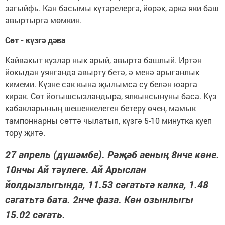
зәгыйфь. Кан басымы күтәрелергә, йөрәк, арка яки баш
авыртырга мөмкин.
Сөт - күзгә дәва
Кайвакыт күзләр нык арый, авырта башлый. Иртән
йокыдан уянганда авырту бетә, ә менә арыганлык
кимеми. Күзне сак кына җылымса су белән юарга
кирәк. Сөт йогышсызландыра, ялкынсынуны баса. Күз
кабакларының шешенкелеген бетерү өчен, мамык
тампоннарны сөттә чылатып, күзгә 5-10 минутка куеп
тору җитә.
27 апрель (дүшәмбе). Рәҗәб аеның 8нче көне.
10нчы Ай тәүлеге. Ай Арыслан
йолдызлыгында, 11.53 сәгатьтә калка, 1.48
сәгатьтә бата. 2нче фаза. Көн озынлыгы
15.02 сәгать.