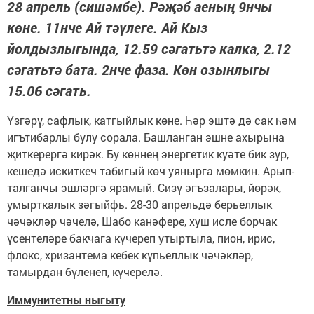
28 апрель (сишәмбе). Рәҗәб аеның 9нчы
көне. 11нче Ай тәүлеге. Ай Кыз
йолдызлыгында, 12.59 сәгатьтә калка, 2.12
сәгатьтә бата. 2нче фаза. Көн озынлыгы
15.06 сәгать.
Үзгәрү, сафлык, катгыйлык көне. Һәр эштә дә сак һәм
игътибарлы булу сорала. Башланган эшне ахырына
җиткерергә кирәк. Бу көннең энергетик куәте бик зур,
кешедә искиткеч табигый көч уянырга мөмкин. Арып-
талганчы эшләргә ярамый. Сизү әгъзалары, йөрәк,
умырткалык зәгыйфь. 28-30 апрельдә берьеллык
чәчәкләр чәчелә, Шабо канәфере, хуш исле борчак
үсентеләре бакчага күчереп утыртыла, пион, ирис,
флокс, хризантема кебек күпьеллык чәчәкләр,
тамырдан бүленеп, күчерелә.
Иммунитетны ныгыту