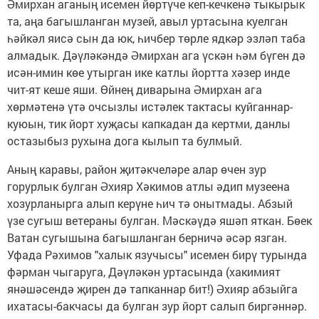
Әмирхан аганың исемен йөртүче кеп-кечкенә тыкырык
та, аңа багышланган музей, авыл уртасына куелган
һәйкәл яисә сын да юк, һичбер төрле ядкәр эзләп таба
алмадык. Дәүләкәндә Әмирхан ага үскән һәм бүген дә
исән-имин көе утырган ике катлы йортта хәзер инде
чит-ят кеше яши. Өйнең диварына Әмирхан ага
хөрмәтенә үтә очсызлы истәлек тактасы куйганнар-
куюын, тик йорт хуҗасы капкадан да кертми, данлы
остазыбыз рухына дога кылып та булмый.
Аның каравы, район җитәкчеләре алар өчен зур
горурлык булган Әхияр Хәкимов атлы әдип музеена
хозурланырга алып керүне һич тә онытмады. Абзый
үзе сугыш ветераны булган. Мәскәүдә яшәп яткан. Бөек
Ватан сугышына багышланган берничә әсәр язган.
Уфада Рәхимов "халык язучысы" исемен бирү турында
фәрман чыгаруга, Дәүләкән уртасында (хакимият
янәшәсендә җирен дә тапканнар бит!) Әхияр абзыйга
ихатасы-бакчасы да булган зур йорт салып биргәннәр.