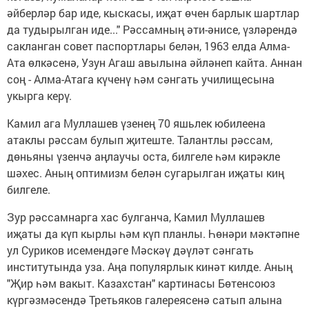
әйберләр бар иде, кыскасы, иҗат өчен барлык шартлар
да тудырылган иде..." Рәссамның әти-әнисе, үзләрендә
сакланган совет паспортлары белән, 1963 елда Алма-
Ата өлкәсенә, Узун Агаш авылына әйләнеп кайта. Аннан
соң - Алма-Атага күченү һәм сәнгать училищесына
укырга керү.
Камил ага Муллашев үзенең 70 яшьлек юбилеена
атаклы рәссам булып җитеште. Талантлы рәссам,
дөньяны үзенчә аңлаучы оста, билгеле һәм кирәкле
шәхес. Аның оптимизм белән сугарылган иҗаты киң
билгеле.
Зур рәссамнарга хас булганча, Камил Муллашев
иҗаты да күп кырлы һәм күп планлы. Һөнәри мәктәпне
ул Суриков исемендәге Мәскәү дәүләт сәнгать
институтында уза. Аңа популярлык кинәт килде. Аның
"Җир һәм вакыт. Казахстан" картинасы Бөтенсоюз
күргәзмәсендә Третьяков галереясенә сатып алына