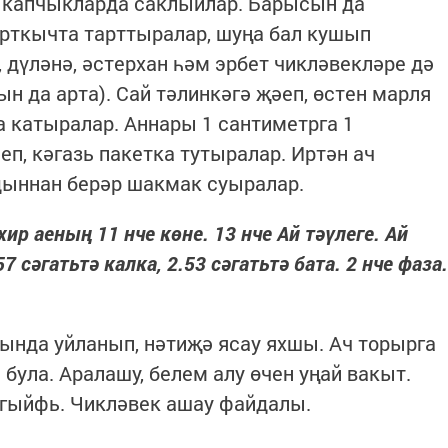
 капчыкларда саклыйлар. Барысын да
арткычта тарттыралар, шуңа бал кушып
 дүләнә, әстерхан һәм эрбет чикләвекләре дә
ын да арта). Сай тәлинкәгә җәеп, өстен марля
а катыралар. Аннары 1 сантиметрга 1
п, кәгазь пакетка тутыралар. Иртән ач
дыннан берәр шакмак суыралар.
ир аеның 11 нче көне. 13 нче Ай тәүлеге. Ай
сәгатьтә калка, 2.53 сәгатьтә бата. 2 нче фаза.
рында уйланып, нәтиҗә ясау яхшы. Ач торырга
була. Аралашу, белем алу өчен уңай вакыт.
әгыйфь. Чикләвек ашау файдалы.