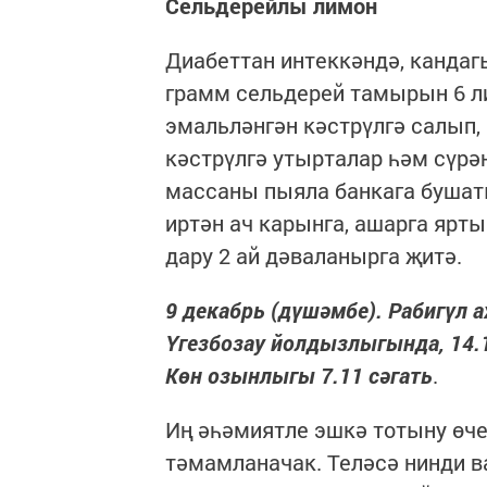
Сельдерейлы лимон
Диабеттан интеккәндә, кандаг
грамм сельдерей тамырын 6 ли
эмальләнгән кәстрүлгә салып,
кәстрүлгә утырталар һәм сүрән
массаны пыяла банкага бушаты
иртән ач карынга, ашарга ярты
дару 2 ай дәваланырга җитә.
9 декабрь (дүшәмбе). Рабигүл ах
Үгезбозау йолдызлыгында, 14.12 
Көн озынлыгы 7.11 сәгать
.
Иң әһәмиятле эшкә тотыну өче
тәмамланачак. Теләсә нинди в