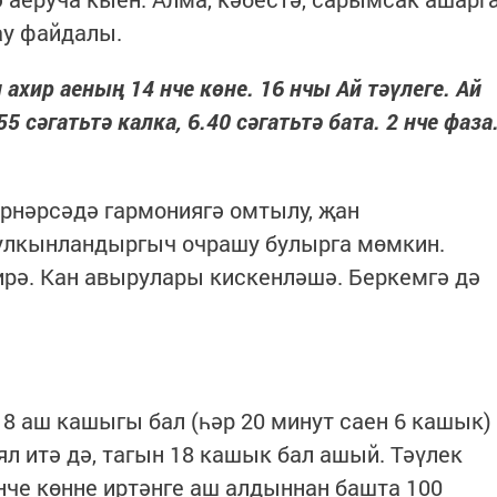
ау файдалы.
 ахир аеның 14 нче көне. 16 нчы Ай тәүлеге. Ай
 сәгатьтә калка, 6.40 сәгатьтә бата. 2 нче фаза
рнәрсәдә гармониягә омтылу, җан
улкынландыргыч очрашу булырга мөмкин.
ирә. Кан авырулары кискенләшә. Беркемгә дә
18 аш кашыгы бал (һәр 20 минут саен 6 кашык)
ял итә дә, тагын 18 кашык бал ашый. Тәүлек
енче көнне иртәнге аш алдыннан башта 100