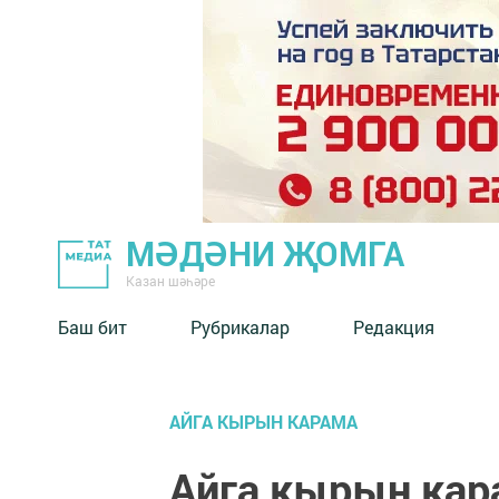
МӘДӘНИ ҖОМГА
Казан шәһәре
Баш бит
Рубрикалар
Редакция
АЙГА КЫРЫН КАРАМА
Айга кырын кара