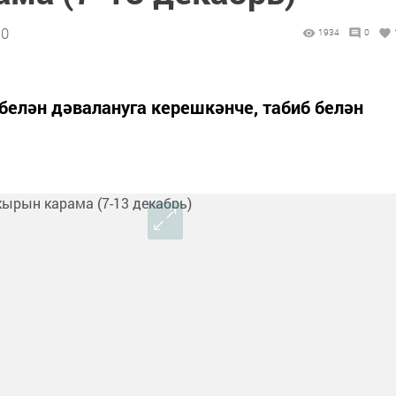
10
1934
0
елән дәвалануга керешкәнче, табиб белән