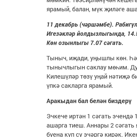
ярамый, балан, мүк җиләге аш
11 декабрь (чәршәмбе). Рабигүл
Игезәкләр йолдызлыгында, 14.55
Көн озынлыгы 7.07 сәгать.
Тыныч, иҗади, уңышлы көн. Һә
тынычлыгын саклау мөһим. Д
Килешүләр төзү уңай нәтиҗә б
үпкә сакларга ярамый.
Аракыдан бал белән биздерү
Эчкече иртән 1 сәгать эчендә 
ашарга тиеш. Аннары 2 сәгать 
буена күп су эчәргә кирәк. Ик