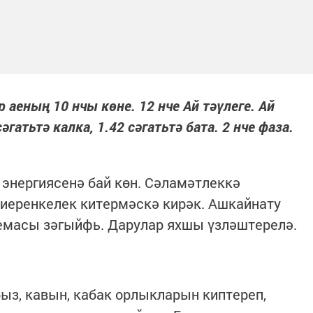
р аеның 10 нчы көне. 12 нче Ай тәүлеге. Ай
атьтә калка, 1.42 сәгатьтә бата. 2 нче фаза.
энергиясенә бай көн. Сәламәтлеккә
киеренкелек китермәскә кирәк. Ашкайнату
темасы зәгыйфь. Дарулар яхшы үзләштерелә.
быз, кавын, кабак орлыкларын киптереп,