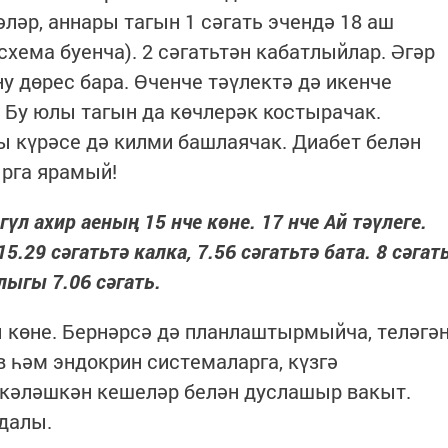
ләр, аннары тагын 1 сәгать эчендә 18 аш
хема буенча). 2 сәгатьтән кабатлыйлар. Әгәр
у дөрес бара. Өченче тәүлектә дә икенче
. Бу юлы тагын да көчлерәк костырачак.
 күрәсе дә килми башлаячак. Диабет белән
ырга ярамый!
үл ахир аеның 15 нче көне. 17 нче Ай тәүлеге.
.29 сәгатьтә калка, 7.56 сәгатьтә бата. 8 сәгат
лыгы 7.06 сәгать.
 көне. Бернәрсә дә планлаштырмыйча, теләгә
в һәм эндокрин системаларга, күзгә
пкәләшкән кешеләр белән дуслашыр вакыт.
далы.