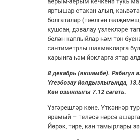
аерым-аерым кечкенә тукыма
яртышар стакан алып, каһвәт
болгаталар (төелгән гөлҗимеш,
кушсаң, дәвалау үзлекләре таг
белән кап­лыйлар һәм төн буен
сантиметрлы шакмакларга бүле
карынга һәм йокларга ятар ал
8 декабрь (якшәмбе). Рабигүл ах
Үгезбозау йолдызлыгында, 13.57 
Көн озынлыгы 7.12 сәгать.
Үзгәрешләр көне. Үткәннәр ту
ярамый – теләсә нәрсә ашарга 
Йөрәк, тире, кан тамырлары з