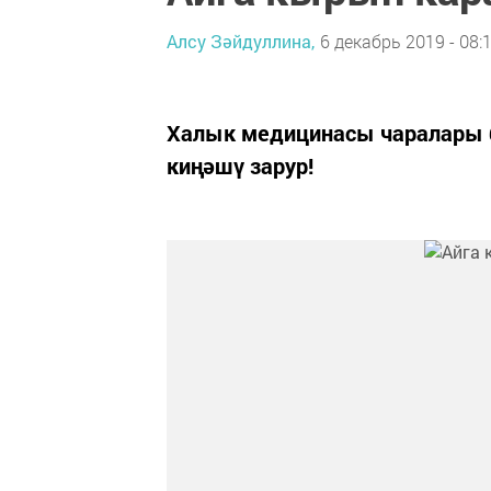
Алсу Зәйдуллина,
6 декабрь 2019 - 08:
Халык медицинасы чаралары б
киңәшү зарур!