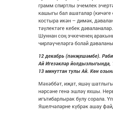
грамм спиртлы эчемлек эчертә
кашыгы бал ашаталар (кичәге с
костыра икән – димәк, дәвалан
тәүлектәге кебек дәваланалар
Шуннан соң эчкеченең аракыны
чирләүчеләргә болай дәвалан
12 декабрь (пәнҗешәмбе). Рабиг
Ай Игезәкләр йолдызлыгында, 15
13 минуттан тулы Ай. Көн озын
Мәхәббәт, иҗат, яшәү шатлыгы
нәрсәне генә эшләү яхшы. Нер
игътибарлырак булу сорала. Ү
Яшелчәләрне күбрәк ашау фай