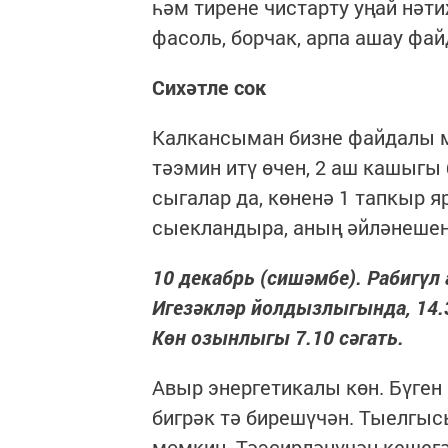
һәм тирене чистарту уңай нәт
фасоль, борчак, арпа ашау фа
Сихәтле сок
Калкансыман бизне файдалы м
тәэмин итү өчен, 2 аш кашыгы 
сыгалар да, көненә 1 тапкыр 
сыекландыра, аның әйләнешен
10 декабрь (сишәмбе). Рабигүл а
Игезәкләр йолдызлыгында, 14.31
Көн озынлыгы 7.10 сәгать.
Авыр энергетикалы көн. Бүген
бигрәк тә бирешүчән. Тыелгыс
мөмкин. Тәэсирләнүчән кешегә