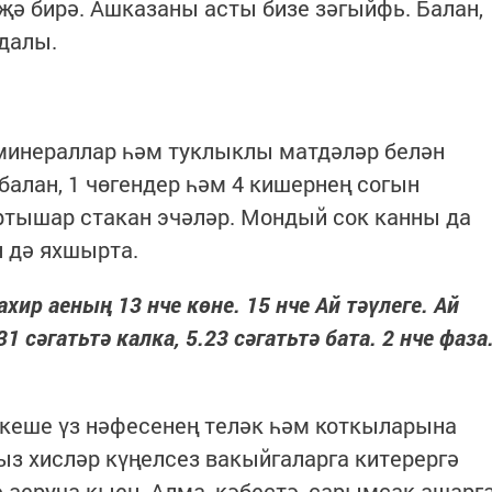
иҗә бирә. Ашказаны асты бизе зәгыйфь. Балан,
йдалы.
инераллар һәм туклыклы матдәләр белән
балан, 1 чөгендер һәм 4 кишернең согын
яртышар стакан эчәләр. Мондый сок канны да
 дә яхшырта.
хир аеның 13 нче көне. 15 нче Ай тәүлеге. Ай
 сәгатьтә калка, 5.23 сәгатьтә бата. 2 нче фаза
 кеше үз нәфесенең теләк һәм коткыларына
ыз хисләр күңелсез вакыйгаларга китерергә
 аеруча кыен. Алма, кәбестә, сарымсак ашарг