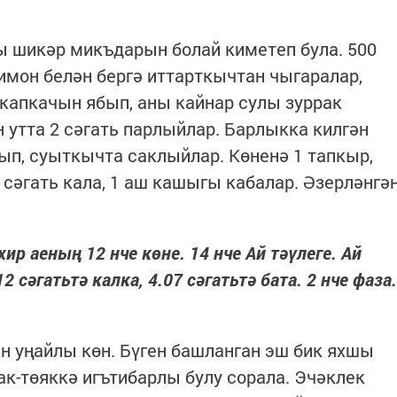
ы шикәр микъдарын болай киметеп була. 500
мон белән бергә иттарткычтан чыгаралар,
 капкачын ябып, аны кайнар сулы зуррак
 утта 2 сәгать парлыйлар. Барлыкка килгән
п, суыткычта саклыйлар. Көненә 1 тапкыр,
 сәгать кала, 1 аш кашыгы кабалар. Әзерләнгә
ир аеның 12 нче көне. 14 нче Ай тәүлеге. Ай
сәгатьтә калка, 4.07 сәгатьтә бата. 2 нче фаза.
н уңайлы көн. Бүген башланган эш бик яхшы
ак-төяккә игътибарлы булу сорала. Эчәклек