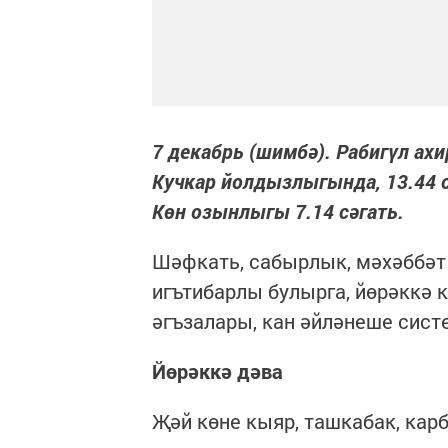
7 декабрь (шимбә). Рабигүл ахи
Кучкар йолдызлыгында, 13.44 сәг
Көн озынлыгы 7.14 сәгать.
Шәфкать, сабырлык, мәхәббәт 
игътибарлы булырга, йөрәккә 
әгъзалары, кан әйләнеше сис
Йөрәккә дәва
Җәй көне кыяр, ташкабак, кар