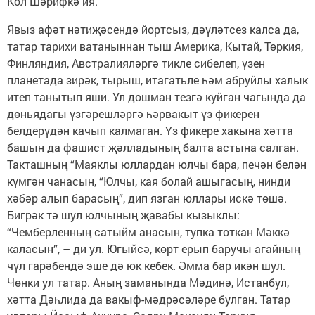
Кол Шәрифкә ия.
Явыз афәт нәтиҗәсендә йорт­сыз, дәүләтсез калса да,
татар тарихи ватаныннан тыш Америка, Кытай, Төркия,
Финляндия, Австралияләргә тикле сибелеп, үзен
планетада зирәк, тырыш, итагатьле һәм абруйлы халык
итеп танытып яши. Ул дошман тезгә куйган чагында да
дөньядагы үзгәрешләргә һәрвакыт үз фикерен
белдерүдән качып калмаган. Үз фикере хакына хәтта
башын да фашист җәлладының балта астына салган.
Такташның “Маяклы юллардан юлчы бара, печән белән
күмгән чанасын, “Юлчы, кая болай ашыгасың, нин­­ди
хәбәр алып барасың”, дип язган юллары искә төшә.
Бигрәк тә шул юлчының җавабы кызыклы:
“Чемберленның сатыйм анасын, тупка тоткан Мәккә
каласын”, – ди ул. Югыйсә, көрт ерып баручы агайның
чүл гарәбендә эше дә юк кебек. Әмма бар икән шул.
Чөнки ул татар. Аның заманында Мәдинә, Истанбул,
хәтта Дәһлида да вакыф-мәдрәсәләре булган. Татар