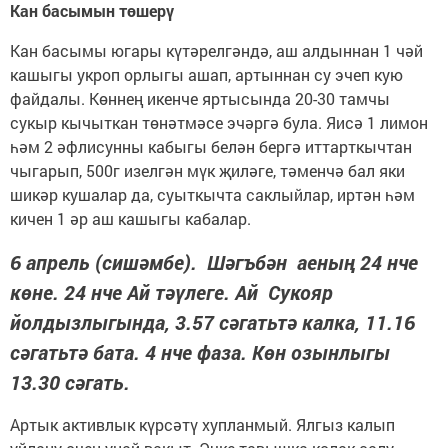
Кан басымын төшерү
Кан басымы югары күтәрелгәндә, аш алдыннан 1 чәй
кашыгы укроп орлыгы ашап, артыннан су эчеп кую
файдалы. Көннең икенче яртысында 20-30 тамчы
сукыр кычыткан төнәтмәсе эчәргә була. Яисә 1 лимон
һәм 2 әфлисунны кабыгы белән бергә иттарткычтан
чыгарып, 500г изелгән мүк җиләге, тәменчә бал яки
шикәр кушалар да, суыткычта саклыйлар, иртән һәм
кичен 1 әр аш кашыгы кабалар.
6 апрель (сишәмбе). Шәгъбән аеның 24 нче
көне. 24 нче Ай тәүлеге. Ай Сукояр
йолдызлыгында, 3.57 сәгатьтә калка, 11.16
сәгатьтә бата. 4 нче фаза. Көн озынлыгы
13.30 сәгать.
Артык активлык күрсәтү хупланмый. Ялгыз калып