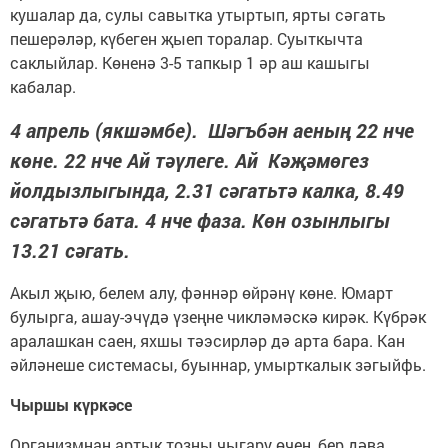
кушалар да, сулы савытка утыртып, ярты сәгать
пешерәләр, күбеген җыеп торалар. Суыткычта
саклыйлар. Көненә 3-5 тапкыр 1 әр аш кашыгы
кабалар.
4 апрель (якшәмбе). Шәгъбән аеның 22 нче
көне. 22 нче Ай тәүлеге. Ай Кәҗәмөгез
йолдызлыгында, 2.31 сәгатьтә калка, 8.49
сәгатьтә бата. 4 нче фаза. Көн озынлыгы
13.21 сәгать.
Акыл җыю, белем алу, фәннәр өйрәнү көне. Юмарт
булырга, ашау-эчүдә үзеңне чикләмәскә кирәк. Күбрәк
аралашкан саен, яхшы тәэсирләр дә арта бара. Кан
әйләнеше системасы, буыннар, умырткалык зәгыйфь.
Чыршы күркәсе
Организмнан артык тозны чыгару өчен, бер дәва