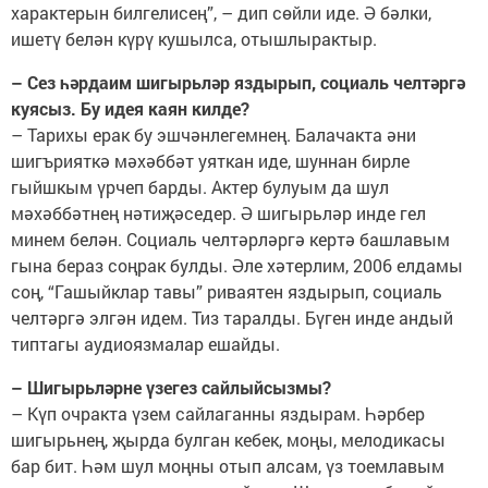
характерын билгелисең”, – дип сөйли иде. Ә бәлки,
ишетү белән күрү кушылса, отышлырактыр.
– Сез һәрдаим шигырьләр яздырып, социаль челтәргә
куясыз. Бу идея каян килде?
– Тарихы ерак бу эшчәнлегемнең. Балачакта әни
шигърияткә мәхәббәт уяткан иде, шуннан бирле
гыйшкым үрчеп барды. Актер булуым да шул
мәхәббәтнең нәтиҗәседер. Ә шигырьләр инде гел
минем белән. Социаль челтәрләргә кертә башлавым
гына бераз соңрак булды. Әле хәтерлим, 2006 елдамы
соң, “Гашыйклар тавы” риваятен яздырып, социаль
челтәргә элгән идем. Тиз таралды. Бүген инде андый
типтагы аудиоязмалар ешайды.
– Шигырьләрне үзегез сайлыйсызмы?
– Күп очракта үзем сайлаганны яздырам. Һәрбер
шигырьнең, җырда булган кебек, моңы, мелодикасы
бар бит. Һәм шул моңны отып алсам, үз тоемлавым