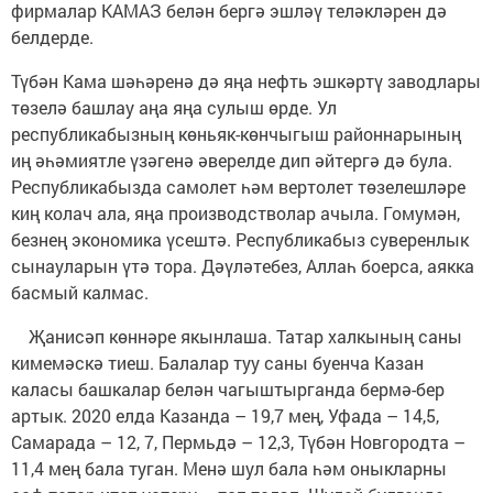
фирмалар КАМАЗ белән бергә эшләү теләкләрен дә
белдерде.
Түбән Кама шәһәренә дә яңа нефть эшкәртү заводлары
төзелә башлау аңа яңа сулыш өрде. Ул
республикабызның көньяк-көнчыгыш районнарының
иң әһәмиятле үзәгенә әверелде дип әйтергә дә була.
Республикабызда самолет һәм вертолет төзелешләре
киң колач ала, яңа производстволар ачыла. Гомумән,
безнең экономика үсештә. Республикабыз суверенлык
сынауларын үтә тора. Дәүләтебез, Аллаһ боерса, аякка
басмый калмас.
Җанисәп көннәре якынлаша. Татар халкының саны
кимемәскә тиеш. Балалар туу саны буенча Казан
каласы башкалар белән чагыштырганда бермә-бер
артык. 2020 елда Казанда – 19,7 мең, Уфада – 14,5,
Самарада – 12, 7, Пермьдә – 12,3, Түбән Новгородта –
11,4 мең бала туган. Менә шул бала һәм оныкларны