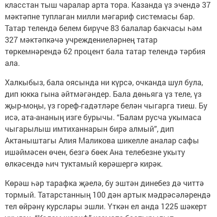
класстан тыш чаралар арта тора. Казанда үз эчендә 37
мәктәпне туп­лаган милли мәгариф системасы бар.
Татар телендә белем бирүче 83 балалар бакчасы һәм
327 мәктәпкәчә учреждениеләрнең татар
төркемнәрендә 62 процент бала татар телендә тәрбия
ала.
Халкыбыз, бала оясында ни күрсә, очканда шул була,
дип юкка гына әйтмәгәндер. Бала дөньяга үз теле, үз
җыр-моңы, үз гореф-гадәтләре белән чыгарга тиеш. Бу
исә, ата-ананың изге бурычы. “Балам русча укымаса
чыгарылыш имтиханнарын бирә алмый”, дип
Актаныштагы Алия Маликова шикелле аналар сафы
ишәймәсен өчен, безгә бөек Ана телебезне укыту
өлкәсендә һич туктамый көрәшергә кирәк.
Көрәш һәр тарафка җәелә, бу эштән динебез дә читтә
тормый. Татарстанның 100 дән артык мәдрәсәләрендә
тел өйрәнү курс­лары эшли. Үткән ел анда 1225 шәкерт