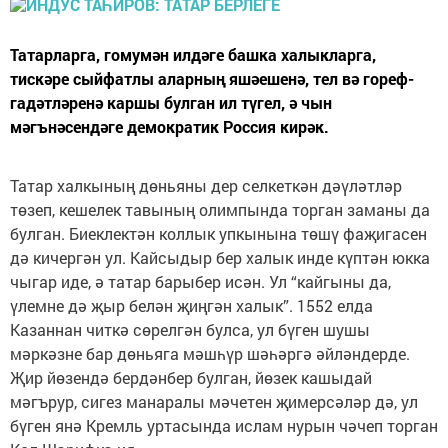
Татарларга, гомумән илдәге башка халыкларга,
тискәре сыйфатлы аларның яшәешенә, тел вә гореф-
гадәтләренә каршы булган ил түгел, ә чын
мәгънәсендәге демократик Россия кирәк.
Татар халкының дөньяны дер селкеткән дәүләтләр
төзеп, кешелек тавының олимпында торган заманы да
булган. Биеклектән коллык упкынына төшү фаҗигасен
дә кичергән ул. Кайсыдыр бер халык инде күптән юкка
чыгар иде, ә татар барыбер исән. Ул “кайгыны да,
үлемне дә җыр белән җиңгән халык”. 1552 елда
Казаннан читкә сөрелгән булса, ул бүген шушы
мәркәзне бар дөньяга мәшһүр шәһәргә әйләндерде.
Җир йөзендә бердәнбер булган, йөзек кашыдай
мәгърур, сигез манаралы мәчетен җимерсәләр дә, ул
бүген янә Кремль уртасында ислам нурын чәчеп торган