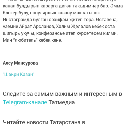
канал булдырып карарга дигән тәкъдимнәр бар. Әмма
блогер булу, популярлык казану максаты юк.
Инстаграмда булган сәхифәм җитеп тора. Өстәвенә,
үземне Айрат Арсланов, Хәлим Җәләлов кебек оста
шигырь укучы, конферансье итеп күрсәтәсем килми.
Мин “любитель” кебек кенә.
Алсу Мансурова
"Шәһри Казан"
Следите за самым важным и интересным в
Telegram-канале
Татмедиа
Читайте новости Татарстана в