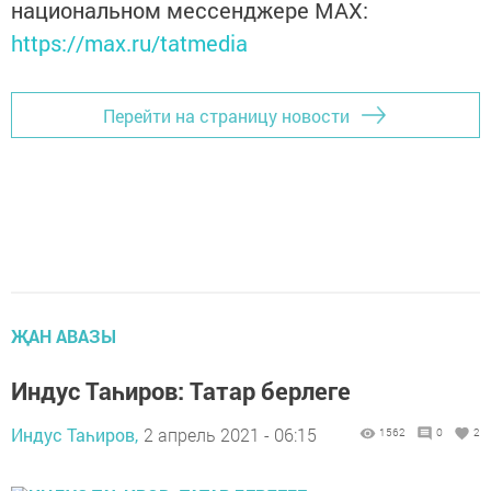
национальном мессенджере MАХ:
https://max.ru/tatmedia
Перейти на страницу новости
ҖАН АВАЗЫ
Индус Таһиров: Татар берлеге
Индус Таһиров,
2 апрель 2021 - 06:15
1562
0
2