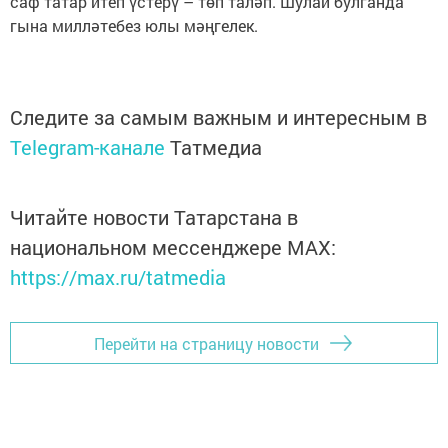
саф татар итеп үстерү – төп таләп. Шулай булганда
гына милләтебез юлы мәңгелек.
Следите за самым важным и интересным в
Telegram-канале
Татмедиа
Читайте новости Татарстана в
национальном мессенджере MАХ:
https://max.ru/tatmedia
Перейти на страницу новости