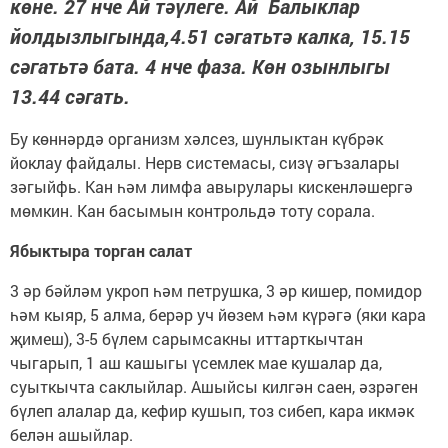
көне. 27 нче Ай тәүлеге. Ай Балыклар
йолдызлыгында,4.51 сәгатьтә калка, 15.15
сәгатьтә бата. 4 нче фаза. Көн озынлыгы
13.44 сәгать.
Бу көннәрдә организм хәлсез, шунлыктан күбрәк
йоклау файдалы. Нерв системасы, сизү әгъзалары
зәгыйфь. Кан һәм лимфа авырулары кискенләшергә
мөмкин. Кан басымын контрольдә тоту сорала.
Ябыктыра торган салат
3 әр бәйләм укроп һәм петрушка, 3 әр кишер, помидор
һәм кыяр, 5 алма, берәр уч йөзем һәм күрәгә (яки кара
җимеш), 3-5 бүлем сарымсакны иттарткычтан
чыгарып, 1 аш кашыгы үсемлек мае кушалар да,
суыткычта саклыйлар. Ашыйсы килгән саен, әзрәген
бүлеп алалар да, кефир кушып, тоз сибеп, кара икмәк
белән ашыйлар.