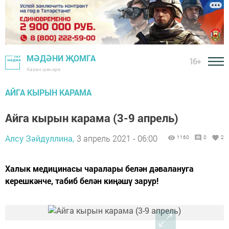
МӘДӘНИ ҖОМГА
16+
Казан шәһәре
АЙГА КЫРЫН КАРАМА
Айга кырын карама (3-9 апрель)
Алсу Зәйдуллина,
3 апрель 2021 - 06:00
1160
0
2
Халык медицинасы чаралары белән дәвалануга
керешкәнче, табиб белән киңәшү зарур!