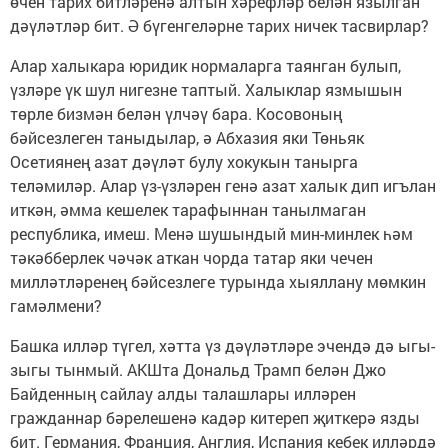
өчен тарих битләренә алтын хәрефләр белән язылган
дәүләтләр бит. Ә бүгенгеләрне тарих ничек тасвирлар?
Алар халыкара юридик нормаларга таянган булып,
үзләре үк шул нигезне таптый. Халыклар язмышын
төрле бизмән белән үлчәү бара. Косовоның
бәйсезлеген таныдылар, ә Абхазия яки Төньяк
Осетиянең азат дәүләт булу хокукын танырга
теләмиләр. Алар үз-үзләрен генә азат халык дип игълан
иткән, әмма кешелек тарафыннан танылмаган
республика, имеш. Менә шушындый мин-минлек һәм
тәкәбберлек чәчәк аткан чорда татар яки чечен
милләтләренең бәйсезлеге турында хыяллану мөмкин
гамәлмени?
Башка илләр түгел, хәтта үз дәүләтләре эчендә дә ыгы-
зыгы тынмый. АКШта Дональд Трамп белән Джо
Байденның сайлау алды талашлары илләрен
гражданнар бәрелешенә кадәр китереп җиткерә язды
бит. Германия, Франция, Англия, Испания кебек илләрдә