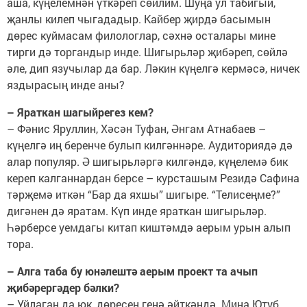
аша, күңелемнән үткәреп сөйлим. Шуңа ул табигый,
җанлы килеп чыгададыр. Кайбер җирдә басымын
дөрес куймасам филологлар, сәхнә осталары мине
тирги дә торгандыр инде. Шигырьләр җибәреп, сөйлә
әле, дип язучылар да бар. Ләкин күңелгә кермәсә, ничек
яздырасың инде аны?
– Яраткан шагыйрегез кем?
– Фәнис Яруллин, Хәсән Туфан, Әнгам Атнабаев –
күңелгә иң беренче булып килгәннәре. Аудиториядә дә
алар популяр. Ә шигырьләргә килгәндә, күңелемә бик
кереп калганнардан берсе – курсташым Резидә Сафина
тәрҗемә иткән “Бар да яхшы” шигыре. “Телисеңме?”
дигәнен дә яратам. Күп инде яраткан шигырьләр.
Һәрберсе уемдагы китап киштәмдә аерым урын алып
тора.
– Алга таба бу юнәлештә аерым проект та ачып
җибәрергәдер бәлки?
– Уйлаган да юк, дөресен генә әйткәндә. Миңа Ютуб