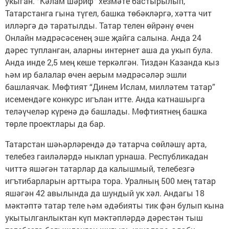
укыган. “Кәлам шәриф” хезмәте бастырылып,
Татарстанга гына түгел, башка төбәкләргә, хәтта чит
илләргә дә таратылды. Татар телен өйрәнү өчен
Онлайн мәдрәсәсенең эше җайга салына. Анда 24
дәрес тупланган, аларны интернет аша да укып була.
Анда инде 2,5 мең кеше теркәлгән. Тиздән Казанда кыз
һәм ир балалар өчен аерым мәдрәсәләр эшли
башлаячак. Мөфтият “Динем Ислам, милләтем татар”
исемендәге конкурс игълан итте. Анда катнашырга
теләүчеләр күренә дә башлады. Мөфтиятнең башка
төрле проектлары да бар.
Татарстан шәһәрләрендә дә татарча сөйләшү арта,
телебез гаиләләрдә ныклап урнаша. Рес­публикадан
читтә яшәгән татарлар да калышмый, телебезгә
игътибарларын арттыра тора. Уралның 500 мең татар
яшәгән 42 авылында да шундый ук хәл. Андагы 18
мәктәптә татар теле һәм әдәбияты тик фән булып кына
укытылганлыктан күп мәктәпләрдә дәрестән тыш