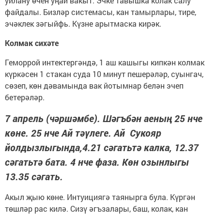
уйлану өчен уңай вакыт. Эчке тавышка колак салу
файдалы. Бизләр системасы, кан тамырлары, тире,
эчәклек зәгыйфь. Күзне арытмаска кирәк.
Колмак сихәте
Геморрой интектергәндә, 1 аш кашыгы кипкән колмак
күркәсен 1 стакан суда 10 минут пешерәләр, суынгач,
сөзеп, көн дәвамында вак йотымнар белән эчеп
бетерәләр.
7 апрель (чәршәмбе). Шәгъбән аеның 25 нче
көне. 25 нче Ай тәүлеге. Ай Сукояр
йолдызлыгында,4.21 сәгатьтә калка, 12.37
сәгатьтә бата. 4 нче фаза. Көн озынлыгы
13.35 сәгать.
Акыл җыю көне. Интуициягә таянырга була. Күргән
төшләр рас килә. Сизү әгъзалары, баш, колак, кан