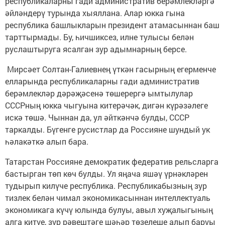
республикаларны гади административ берәмлекләргә
әйләндерү турында хыяллана. Алар юкка гына
республика башлыкларын президент атамасыннан баш
тарттырмады. Бу, һичшиксез, илне тулысы белән
руслаштыруга ясалган зур адымнарның берсе.
Мирсәет Солтан-Галиевнең үткән гасырның егерменче
елларында республикаларны гади административ
берәмлекләр дәрәҗәсенә төшерергә ымтылулар
СССРның юкка чыгуына китерәчәк, дигән күрәзәлеге
искә төшә. Чыннан да, ул әйткәнчә булды, СССР
таркалды. Бүгенге русистлар да Россияне шундый ук
һәлакәткә алып бара.
Татарстан Россияне демократик федератив рельсларга
бастырган төп көч булды. Ул яңача яшәү үрнәкләрен
тудырып килүче республика. Республикабызның зур
тизлек белән чимал экономикасыннан интеллектуаль
экономикага күчү юлында булуы, авыл хуҗалыгының
алга китүе, зур рәвештәге шәһәр төзелеше алып баруы