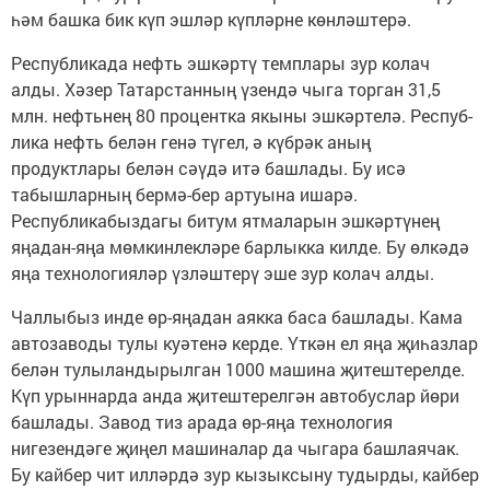
һәм башка бик күп эшләр күпләрне көнләштерә.
Республикада нефть эш­кәртү темплары зур колач
алды. Хәзер Татарстанның үзендә чыга торган 31,5
млн. нефтьнең 80 процентка якыны эшкәртелә. Респуб­
лика нефть белән генә түгел, ә күбрәк аның
продуктлары белән сәүдә итә башлады. Бу исә
табышларның бермә-бер артуына ишарә.
Республикабыздагы битум ятмаларын эшкәртүнең
яңадан-яңа мөмкинлекләре барлыкка килде. Бу өлкәдә
яңа технологияләр үзләштерү эше зур колач алды.
Чаллыбыз инде өр-яңадан аякка баса башлады. Кама
автозаводы тулы куәтенә керде. Үткән ел яңа җиһазлар
белән тулыландырылган 1000 машина җитештерелде.
Күп урыннарда анда җитештерелгән автобуслар йөри
башлады. Завод тиз арада өр-яңа технология
нигезендәге җиңел машиналар да чыгара башлаячак.
Бу кайбер чит илләрдә зур кызыксыну тудырды, кайбер