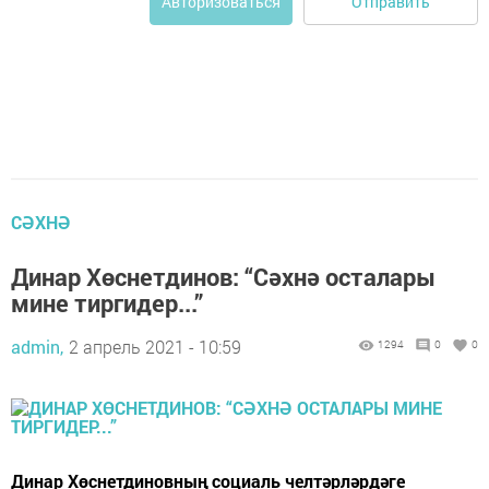
Отправить
Авторизоваться
СӘХНӘ
Динар Хөснетдинов: “Сәхнә осталары
мине тиргидер...”
admin,
2 апрель 2021 - 10:59
1294
0
0
Динар Хөснетдиновның социаль челтәрләрдәге