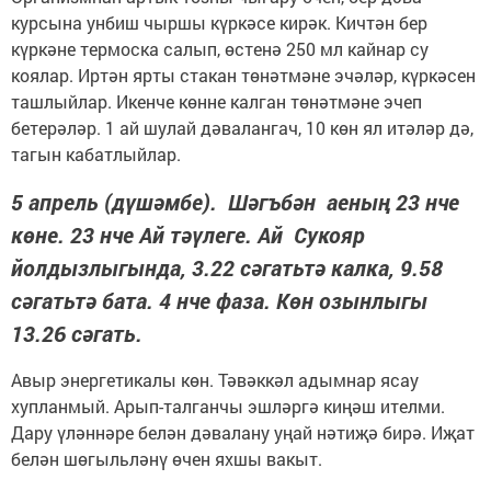
курсына унбиш чыршы күркәсе кирәк. Кичтән бер
күркәне термоска салып, өстенә 250 мл кайнар су
коялар. Иртән ярты стакан төнәтмәне эчәләр, күркәсен
ташлыйлар. Икенче көнне калган төнәтмәне эчеп
бетерәләр. 1 ай шулай дәвалангач, 10 көн ял итәләр дә,
тагын кабатлыйлар.
5 апрель (дүшәмбе). Шәгъбән аеның 23 нче
көне. 23 нче Ай тәүлеге. Ай Сукояр
йолдызлыгында, 3.22 сәгатьтә калка, 9.58
сәгатьтә бата. 4 нче фаза. Көн озынлыгы
13.26 сәгать.
Авыр энергетикалы көн. Тәвәккәл адымнар ясау
хупланмый. Арып-талганчы эшләргә киңәш ителми.
Дару үләннәре белән дәвалану уңай нәтиҗә бирә. Иҗат
белән шөгыльләнү өчен яхшы вакыт.