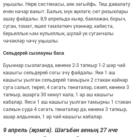
уңышлы. Нерв системасы, аяк зәгыйфь. Теш дәвалату
өчен начар вакыт. Балык, мүк җиләге, сөт ризыклары
ашау файдалы. 8,9 апрельдә кыяр, баклажан, борыч,
суган, томат, яшел тәмләткеч үләннәр, кәбестә,
берьеллык һәм күпьеллык, шулай ук суганчалы
чәчәкләр чәчү уңышлы.
Сельдерей сызлауны баса
Буыннар сызлаганда, көненә 2-3 тапкыр 1-2 шәр чәй
кашыгы сельдерей согы эчү файдалы. Яки 1 аш
кашыгы уылган сельдерей тамырын 2 стакан кайнар
суга салып, төреп, 4 сәгать төнәтәләр, сөзеп, көненә 3
тапкыр, ашарга 30 минут кала, 1 әр аш кашыгы
кабалар. Яисә 1 аш кашыгы уылган тамырны 1 стакан
салкын суда 4 сәгать төнәтәләр дә, көненә 3 тапкыр,
ашар алдыннан, 1 әр чәй кашыгы кабалар.
9 апрель (җомга). Шәгъбән аеның 27 нче