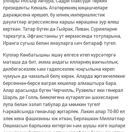
уллары Йосыф Акчура, Садри Максуди Төркия
президенты Кемаль Ататөрекнең киңәшчеләре
дәрәҗәсенә ирешеп, бу илнең империалистик
дәүләтләр агрессиясенә каршы көрәшенә зур өлеш
керткән. Татар бүген дә Гыйрак, Ливан, Сүрияләрне
таркатуга, Әфганстанны ут өермәсендә тотуларына,
Иранга сугыш белән янауларга һич битараф түгел.
Күпләр Көнбатышны яшәү өлгесе итеп күрсәтергә
маташа да бит, әмма андагы илләрнең вакчыллык,
дилбегәсезлек һәм гаделсезлек чоңгылына кереп
чумуын да чамалый белү кирәк. Аларда җитәкчелекне
берсеннән-берсе ваграк кешеләр алмаштыра бара.
Алар арасында бүген Черчилль, Рузвельт яки генерал
Шарль де Голль биеклегенә күтәрелгән шәхесләрне
лупа белән эзләп табулар да мөмкин түгел!
Һәркайсында гөнаһлар җитәрлек. Ләкин алар 70-80 ел
элек кенә фашизмны юк иткән, Берләшкән Милләтләр
Оешма­сын барлыкка китергән һәм шушы изге эшләре