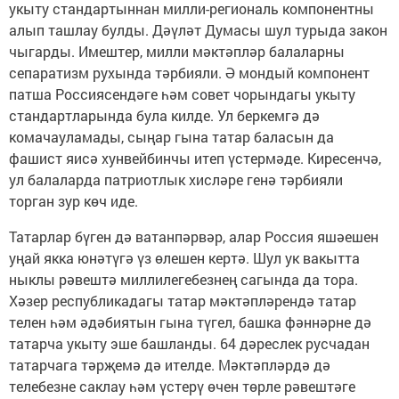
укыту стандартыннан милли-региональ компонентны
алып ташлау булды. Дәүләт Думасы шул турыда закон
чыгарды. Имештер, милли мәктәпләр балаларны
сепаратизм рухында тәрбияли. Ә мондый компонент
патша Россиясендәге һәм совет чорындагы укыту
стандартларында була килде. Ул беркемгә дә
комачауламады, сыңар гына татар баласын да
фашист яисә хунвейбинчы итеп үстермәде. Киресенчә,
ул балаларда патриотлык хисләре генә тәрбияли
торган зур көч иде.
Татарлар бүген дә ватанпәрвәр, алар Россия яшәешен
уңай якка юнәтүгә үз өлешен кертә. Шул ук вакытта
ныклы рәвештә миллилегебезнең сагында да тора.
Хәзер республикадагы татар мәктәп­ләрендә татар
телен һәм әдәбия­тын гына түгел, башка фәннәрне дә
татарча укыту эше башланды. 64 дәреслек русчадан
татарчага тәрҗемә дә ителде. Мәктәпләрдә дә
телебезне саклау һәм үстерү өчен төрле рәвештәге