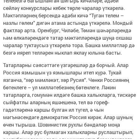
телебезгә багышланган шигырь кичәләре, әдәби
сөйләү конкурслары кебек төрле чаралар үткәрелә.
Мәктәп­ләрнең берсендә әдәби кичә “Туган телем –
назлы гөлем” дигән атама астында үткәрелә. Мондый
фактлар арта. Оренбург, Чиләбе, Төмән шәһәрләрендә
һәм өлкәләрендәге татар мәктәпләрендә шуңа охшаш
чаралар туктаусыз үткәрелә тора. Башка милләтләр дә
безгә ияреп телләрен ныклап яклау юлына басты.
Татарларны сәясәттәге үзгәреш­ләр дә борчый. Алар
Россия язмышын үз язмышлары итеп күрә. Тукай
язганча, “хөр мәмләкәт, хөр Русия”. Чөнки Россиянең
бөтенлеге – ул милләтебезнең бөтенлеге. Ләкин
татарларга, гомумән илдәге башка халыкларга, тискәре
сыйфатлы аларның яшәешенә, тел вә гореф-
гадәтләренә каршы булган ил түгел, ә чын
мәгънәсендәге демократик Россия кирәк. Алар шуның
өчен тырыша. Шовинис­тик рухлы бәндәләр моңа
каршы. Алар рус булмаган халыкларны руслаштырып,