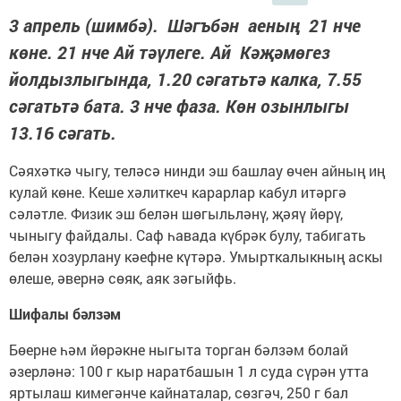
3 апрель (шимбә). Шәгъбән аеның 21 нче
көне. 21 нче Ай тәүлеге. Ай Кәҗәмөгез
йолдызлыгында, 1.20 сәгатьтә калка, 7.55
сәгатьтә бата. 3 нче фаза. Көн озынлыгы
13.16 сәгать.
Сәяхәткә чыгу, теләсә нинди эш башлау өчен айның иң
кулай көне. Кеше хәлиткеч карарлар кабул итәргә
сәләтле. Физик эш белән шөгыльләнү, җәяү йөрү,
чыныгу файдалы. Саф һавада күбрәк булу, табигать
белән хозурлану кәефне күтәрә. Умырткалыкның аскы
өлеше, әвернә сөяк, аяк зәгыйфь.
Шифалы бәлзәм
Бөерне һәм йөрәкне ныгыта торган бәлзәм болай
әзерләнә: 100 г кыр наратбашын 1 л суда сүрән утта
яртылаш кимегәнче кайнаталар, сөзгәч, 250 г бал