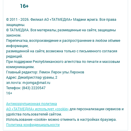
16+
© 2011 - 2026. Филиал АО «ТАТМЕДИА» Мәдәни җомга. Все права
защищены.
© ТАТМЕДИА. Все материалы, размещенные на сайте, защищены
законом.
Перепечатка, воспроизведение и распространение в любом объеме
информации,
размещенной на сайте, возможна только с письменного согласия
редакций.
При поддержке Республиканского агентства по печати и массовым
коммуникациям.
Главный редактор: Лемон Лерон улы Леронов
Адрес: Декабристлар урамы, 2
эл.почта: m-jomga@mail.ru
Телефон: (843) 2220547
16+
Антикоррупционная политика
АО «ТАТМЕДИА» использует «cookie»
для персонализации сервисов и
удобства пользователей сайтом.
Использование «cookie» можно отменить в настройках браузера.
Политика конфиденциальности