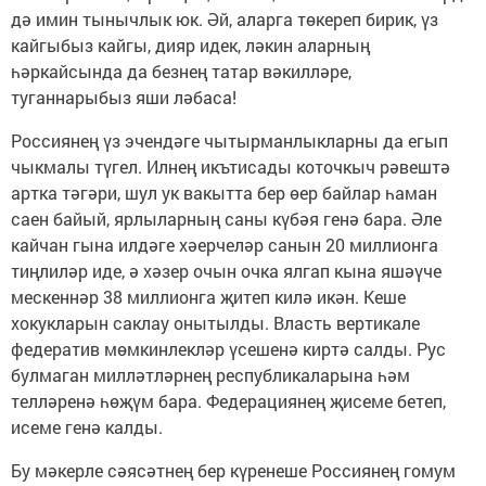
дә имин тынычлык юк. Әй, аларга төкереп бирик, үз
кайгыбыз кайгы, дияр идек, ләкин аларның
һәркайсында да безнең татар вәкилләре,
туганнарыбыз яши ләбаса!
Россиянең үз эчендәге чытырманлыкларны да егып
чыкмалы түгел. Илнең икътисады коточкыч рәвештә
артка тәгәри, шул ук вакытта бер өер байлар һаман
саен байый, ярлыларның саны күбәя генә бара. Әле
кайчан гына илдәге хәерчеләр санын 20 миллионга
тиңлиләр иде, ә хәзер очын очка ялгап кына яшәүче
мескеннәр 38 миллионга җитеп килә икән. Кеше
хокукларын сак­лау онытылды. Власть вертикале
федератив мөмкинлекләр үсешенә киртә салды. Рус
булмаган милләтләрнең республикаларына һәм
телләренә һөҗүм бара. Федерациянең җисеме бетеп,
исеме генә калды.
Бу мәкерле сәясәтнең бер күренеше Россиянең гомум