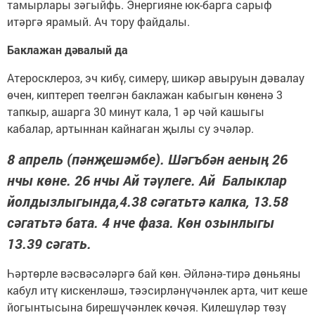
тамырлары зәгыйфь. Энергияне юк-барга сарыф
итәргә ярамый. Ач тору файдалы.
Баклажан дәвалый да
Атеросклероз, эч кибү, симерү, шикәр авыруын дәвалау
өчен, киптереп төелгән баклажан кабыгын көненә 3
тапкыр, ашарга 30 минут кала, 1 әр чәй кашыгы
кабалар, артыннан кайнаган җылы су эчәләр.
8 апрель (пәнҗешәмбе). Шәгъбән аеның 26
нчы көне. 26 нчы Ай тәүлеге. Ай Балыклар
йолдызлыгында,4.38 сәгатьтә калка, 13.58
сәгатьтә бата. 4 нче фаза. Көн озынлыгы
13.39 сәгать.
Һәртөрле вәсвәсәләргә бай көн. Әйләнә-тирә дөньяны
кабул итү кискенләшә, тәэсирләнүчәнлек арта, чит кеше
йогынтысына бирешүчәнлек көчәя. Килешүләр төзү