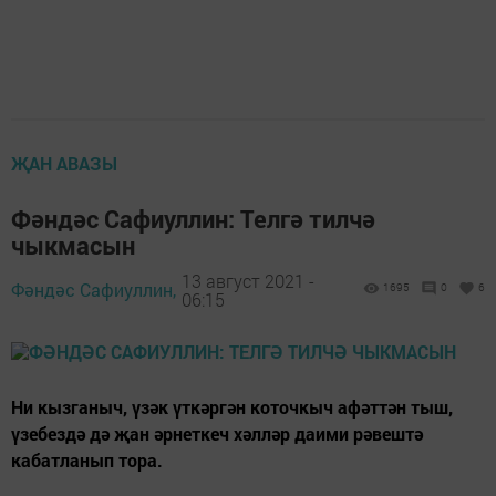
ҖАН АВАЗЫ
Фәндәс Сафиуллин: Телгә тилчә
чыкмасын
13 август 2021 -
Фәндәс Сафиуллин,
1695
0
6
06:15
Ни кызганыч, үзәк үткәргән коточкыч афәттән тыш,
үзебездә дә җан әрнеткеч хәлләр даими рәвештә
кабатланып тора.