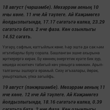
18 август (чәршәмбе). Мөхәррәм аеның 10
нчы көне. 11 нче Ай тәүлеге. Ай Кәҗәмөгез
йолдызлыгында, 17.17 сәгатьтә калка, 23.29
сәгатьтә бата. 2 нче фаза. Көн озынлыгы
14.52 сәгать.
Үзгәрү, сафлык, катгыйлык көне. Һәр эштә дә сак һәм
игътибарлы булу сорала. Башланган эшне ахырына
җиткерергә кирәк. Бу көннең энергетик куәте бик зур,
кешедә искиткеч табигый көч уянырга мөмкин. Арып-
талганчы эшләргә ярамый. Сизү әгъзалары, йөрәк,
умырткалык, үпкә зәгыйфь.
19 август (пәнҗешәмбе). Мөхәррәм аеның 11
нче көне. 12 нче Ай тәүлеге. Ай Кәҗәмөгез
йолдызлыгында, 18.16 сәгатьтә калка, 0.39
сәгатьтә бата. 2 нче фаза. Көн озынлыгы