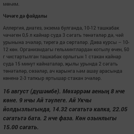
мөһим.
Чәчәге дә файдалы
Аллергия, диатез, экзема булганда, 10-12 ташкабак
чәчәген 0,5 л кайнар суда 3 сәгать төнәтәләр дә, чәй
урынына эчәләр, тирегә дә сөртәләр. Дәва курсы – 10-
12 көн. Организмдагы гельминтлардан котылу өчен, 50
г чистартылган ташкабак орлыгын 1 стакан кайнар
суда 15 минут кайнаталар, җылы урында 2 сәгать
төнәтәләр, сөзәләр, ач карынга һәм ашау арасында
көненә 2-3 тапкыр яртышар стакан эчәләр.
16 август (дүшәмбе). Мөхәррәм аеның 8 нче
көне. 9 нчы Ай тәүлеге. Ай Укчы
йолдызлыгында, 14.32 сәгатьтә калка, 22.05
сәгатьтә бата. 2 нче фаза. Көн озынлыгы
15.00 сәгать.