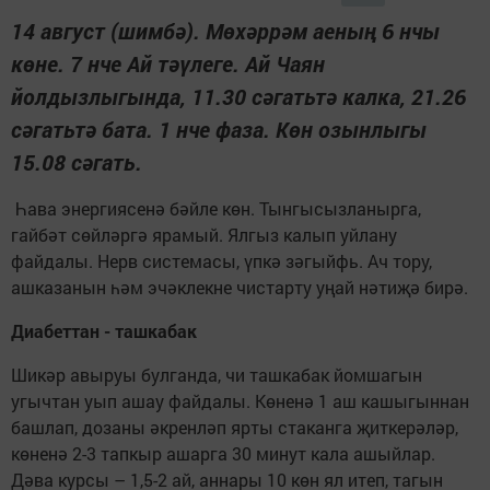
14 август (шимбә). Мөхәррәм аеның 6 нчы
көне. 7 нче Ай тәүлеге. Ай Чаян
йолдызлыгында, 11.30 сәгатьтә калка, 21.26
сәгатьтә бата. 1 нче фаза. Көн озынлыгы
15.08 сәгать.
Һава энергиясенә бәйле көн. Тынгысызланырга,
гайбәт сөйләргә ярамый. Ялгыз калып уйлану
файдалы. Нерв системасы, үпкә зәгыйфь. Ач тору,
ашказанын һәм эчәклекне чистарту уңай нәтиҗә бирә.
Диабеттан - ташкабак
Шикәр авыруы булганда, чи ташкабак йомшагын
угычтан уып ашау файдалы. Көненә 1 аш кашыгыннан
башлап, дозаны әкренләп ярты стаканга җиткерәләр,
көненә 2-3 тапкыр ашарга 30 минут кала ашыйлар.
Дәва курсы – 1,5-2 ай, аннары 10 көн ял итеп, тагын