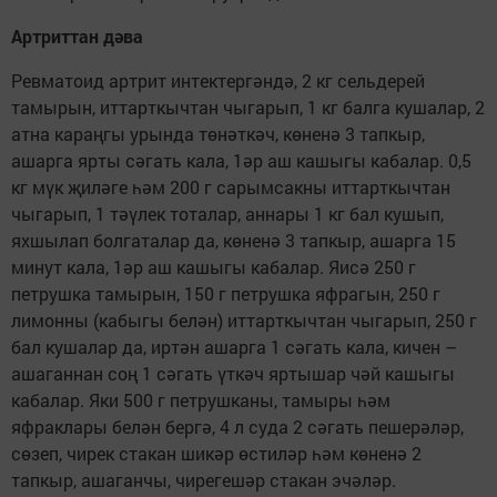
Артриттан дәва
Ревматоид артрит интектергәндә, 2 кг сельдерей
тамырын, иттарткычтан чыгарып, 1 кг балга кушалар, 2
атна караңгы урында төнәткәч, көненә 3 тапкыр,
ашарга ярты сәгать кала, 1әр аш кашыгы кабалар. 0,5
кг мүк җиләге һәм 200 г сарымсакны иттарткычтан
чыгарып, 1 тәүлек тоталар, аннары 1 кг бал кушып,
яхшылап болгаталар да, көненә 3 тапкыр, ашарга 15
минут кала, 1әр аш кашыгы кабалар. Яисә 250 г
петрушка тамырын, 150 г петрушка яфрагын, 250 г
лимонны (кабыгы белән) иттарткычтан чыгарып, 250 г
бал кушалар да, иртән ашарга 1 сәгать кала, кичен –
ашаганнан соң 1 сәгать үткәч яртышар чәй кашыгы
кабалар. Яки 500 г петрушканы, тамыры һәм
яфраклары белән бергә, 4 л суда 2 сәгать пешерәләр,
сөзеп, чирек стакан шикәр өстиләр һәм көненә 2
тапкыр, ашаганчы, чирегешәр стакан эчәләр.