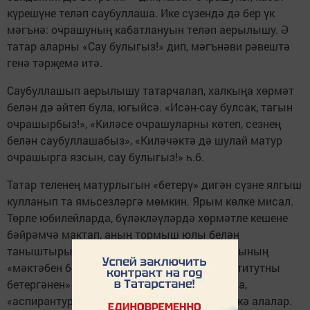
күрешүне теләп саубуллаша. Ике сүзендә дә бер үк
мәгънә: очрашуның кабатлануын теләп аерылышу. Ә
татар аларны «Сау булыгыз!» дип, мәгънәви рәвештә
генә тәрҗемә итә.
Саубуллашып аерылышу татарчалап, халкыңа хөрмәт
белән дә әйтеп була, югыйсә. «Исән-сау булсак, тагын
очрашырбыз!», «Киләсе очрашуларны көтеп, сезнең
белән саубуллашабыз», «Киләчәктә дә шулай матур
очрашырга язсын, сау булыгыз!» һ.б.
Татар теленең матурлыгын «бетерү» дигән сүзне ялгыш
кулланып та ямьсезләргә мөмкин. Ярым көлке мисал.
Төрле юбилейларда, бүләкләүләрдә хөрмәтле кешене
бәйрәмчә мактап, аның тормыш юлы белән
таныштырып, 50 (60, 70) ел элек туган авылының
«мәктәбен бетереп», аннары ниндидер «институтны
бетергәнен» әйтеп, галимлек дәрәҗәсе булса,
«аспирантура бетерүен» аеруча күпертеп искә алалар.