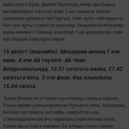
кабатларга була. Диабет булганда, бөер һәм бавыр
вазифаларын торгызу өчен, 2 аш кашыгы кипкән
ташкабак орлыгын чистартып, төеп, ярты чәй кашыгы
бал һәм ярты стакан су кушалар, яхшылап болгаталар,
шуны көненә 2 тапкыр ашыйлар. Һәр дәваланган саен
яңа порция әзерләргә кирәк.
15 август (якшәмбе). Мөхәррәм аеның 7 нче
көне. 8 нче Ай тәүлеге. Ай Чаян
йолдызлыгында, 13.01 сәгатьтә калка, 21.42
сәгатьтә бата. 2 нче фаза. Көн озынлыгы
15.04 сәгать.
Бүген бигрәк тә ут белән эш иткәндә саклык сорала.
Ризык җиңел үзләштерелүчән булырга тиеш. Ашказаны,
бизләр системасы зәгыйфь, невралгия һәм
стенокардияне кисәтү чаралары уңай нәтиҗә бирә.
Колак авыртырга мөмкин. Бу атнада күзне саклау