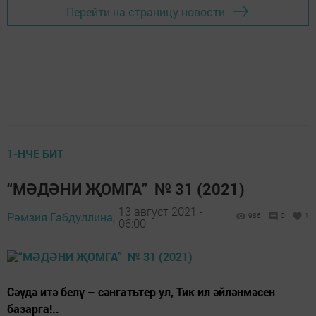
Перейти на страницу новости
1-НЧЕ БИТ
“МӘДӘНИ ҖОМГА” № 31 (2021)
13 август 2021 -
Рәмзия Габдуллина,
986
0
1
06:00
Сәүдә итә белү – сәнгатьтер ул, Тик ил әйләнмәсен
базарга!..