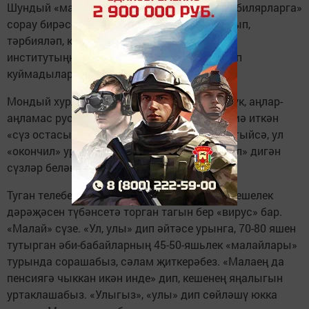
Шундый «мактау» сүзләреннән ачынып, «юбилярларга»
сорау бирәсе килә башлый: «Ә үзеңне укытып,
тәрбияләп, кеше итеп чыгарган мәктәбеңне,
институтыңны бетергән сине ничек утыртып
куймадылар соң?»
Мондый хурлыклы сөйләшү дә һаман шул ук, аңлар-
аңламас русча терминны татарчага тәрҗемә иткән
«сүз остасыннан» кереп калгандыр, шәт. Югыйсә, ул
«окончил» урынына «бетердем», «уничтожил» дигән
сүзләр белән сөйләшеп йөрмәс иде.
Туган телебездә ир-атның, егетләребезнең кешелек
дәрәҗәсен түбәнсетә торган тагын бер «вирус» бар.
«Малай» сүзе. «Ул, улы» дип әйтәсе урынга, 70-80 яшен
тутырган әби-бабайларның 45-50-яшьлек «малайлары»
турында сорашабыз, сәлам җиткерәбез. «Малаең да
пенсиягә чыккан икән инде» дип, кешенең яңалыгын
уртаклашабыз. «Улыгыз», «улы» дип сөйләшү юкка