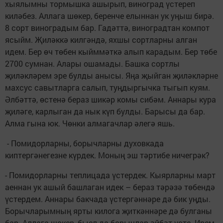
хыялымны тормышка ашырып, виноград үстереп
киләбез. Аллага шөкер, беренче елыннан ук уңыш бирә.
8 сорт виноградым бар. Гадәттә, виноградтан компот
ясыйм. Җиләккә килгәндә, яхшы сортларны алган
идем. Бер өч төбен кыйммәткә алып карадым. Бер төбе
2700 сумнан. Алары ошамады. Башка сортлы
җиләкләрем эре булды анысы. Яңа җыйган җиләкләрне
махсус савытларга салып, туңдыргычка тыгып куям.
Әлбәттә, өстенә бераз шикәр комы сибәм. Аннары кура
җиләге, карлыган да нык күп булды. Барысы да бар.
Алма гына юк. Чөнки алмагачлар әлегә яшь.
- Помидорларны, борычларны духовкада
киптергәнегезне күрдек. Моның эш тәртибе ничегрәк?
- Помидорларны теплицада үстердек. Кыярларны март
аеннан ук ашый башлаган идек – бераз тәрәзә төбендә
үстердем. Аннары бакчада үстергәннәре дә бик уңды.
Борычларымның ярты килога җиткәннәре дә булганы
бар. Аллага шөкер, быел да борычлар әйбәт үсте. Ирем