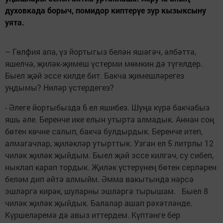
духовкада борыч, помидор киптерүе зур кызыксыну
уята.
– Гөлфия апа, үз йортыгыз белән яшәгәч, әлбәттә,
яшелчә, җиләк-җимеш үстерми мөмкин дә түгелдер.
Быел җәй эссе килде бит. Бакча җимешләрегез
уңдымы? Ниләр үстердегез?
- Әлеге йортыбызда 6 ел яшибез. Шуңа күрә бакчабыз
яшь әле. Беренче ике елын утырта алмадык. Аннан соң
бөтен көчне салып, бакча булдырдык. Беренче итеп,
алмагачлар, җиләкләр утырттык. Узган ел 5 литрлы 12
чиләк җиләк җыйдым. Быел җәй эссе килгәч, су сибеп,
ныклап карап тордык. Җиләк үстерүнең бөтен серләрен
беләм дип әйтә алмыйм. Әмма вакытында нәрсә
эшләргә кирәк, шуларны эшләргә тырышам. Быел 8
чиләк җиләк җыйдык. Балалар ашап рәхәтләнде.
Күршеләремә дә авыз иттердем. Күптәнге бер