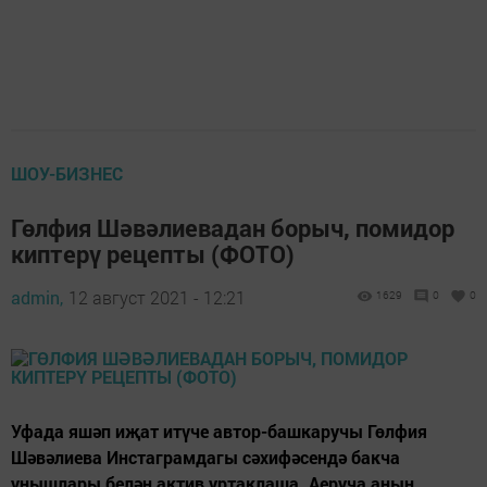
ШОУ-БИЗНЕС
Гөлфия Шәвәлиевадан борыч, помидор
киптерү рецепты (ФОТО)
admin,
12 август 2021 - 12:21
1629
0
0
Уфада яшәп иҗат итүче автор-башкаручы Гөлфия
Шәвәлиева Инстаграмдагы сәхифәсендә бакча
уңышлары белән актив уртаклаша. Аеруча аның