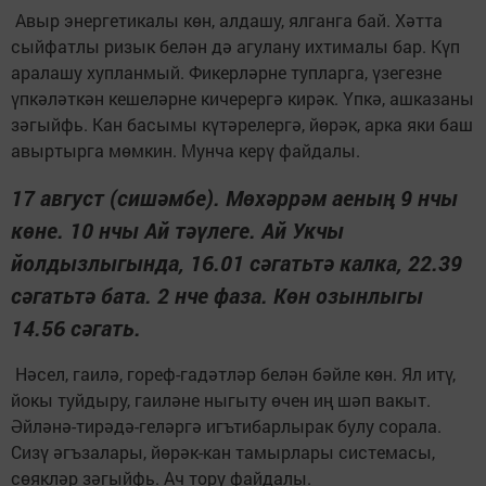
Авыр энергетикалы көн, алдашу, ялганга бай. Хәтта
сыйфатлы ризык белән дә агулану ихтималы бар. Күп
аралашу хупланмый. Фикерләрне тупларга, үзегезне
үпкәләткән кешеләрне кичерергә кирәк. Үпкә, ашказаны
зәгыйфь. Кан басымы күтәрелергә, йөрәк, арка яки баш
авыртырга мөмкин. Мунча керү файдалы.
17 август (сишәмбе). Мөхәррәм аеның 9 нчы
көне. 10 нчы Ай тәүлеге. Ай Укчы
йолдызлыгында, 16.01 сәгатьтә калка, 22.39
сәгатьтә бата. 2 нче фаза. Көн озынлыгы
14.56 сәгать.
Нәсел, гаилә, гореф-гадәтләр белән бәйле көн. Ял итү,
йокы туйдыру, гаиләне ныгыту өчен иң шәп вакыт.
Әйләнә-тирәдә-геләргә игътибарлырак булу сорала.
Сизү әгъзалары, йөрәк-кан тамырлары системасы,
сөякләр зәгыйфь. Ач тору файдалы.