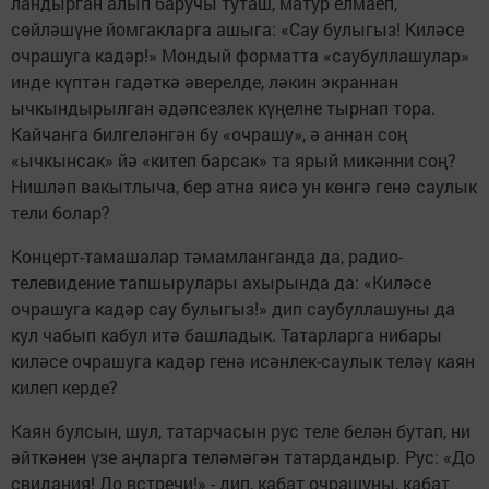
ландырган алып баручы туташ, матур елмаеп,
сөйләшүне йомгакларга ашыга: «Сау булыгыз! Киләсе
очрашуга кадәр!» Мондый форматта «саубуллашулар»
инде күптән гадәткә әверелде, ләкин экраннан
ычкындырылган әдәпсезлек күңелне тырнап тора.
Кайчанга билгеләнгән бу «очрашу», ә аннан соң
«ычкынсак» йә «китеп барсак» та ярый микәнни соң?
Нишләп вакытлыча, бер атна яисә ун көнгә генә саулык
тели болар?
Концерт-тамашалар тәмамланганда да, радио-
телевидение тапшырулары ахырында да: «Киләсе
очрашуга кадәр сау булыгыз!» дип саубуллашуны да
кул чабып кабул итә башладык. Татарларга нибары
киләсе очрашуга кадәр генә исәнлек-саулык теләү каян
килеп керде?
Каян булсын, шул, татарчасын рус теле белән бутап, ни
әйткәнен үзе аңларга теләмәгән татардандыр. Рус: «До
свидания! До встречи!» - дип, кабат очрашуны, кабат