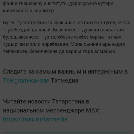
фәнни-тикшеренү институты дәрәҗәсенә күтәрү
кичекмәстән кирәктер.
Бүген туган телебезгә куркыныч өстән генә түгел, эчтән
– үзебездән дә яный. Беренчесе – дуамал сәясәттән
булса, икенчесе – үз телебезне үзебез хөрмәт итмәү
тудырган милли чиребездән. Монысыннан арынырга
теләмәсәк, беренчесенә дә каршы тора алмабыз.
Следите за самым важным и интересным в
Telegram-канале
Татмедиа
Читайте новости Татарстана в
национальном мессенджере MАХ:
https://max.ru/tatmedia