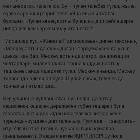
мәгънәсе юк, теләге юк. Бу – туган телебез түгел, җылы
сүзгә саранның гарип теле. «Яңа елыбыз котлы
булсын», «Туган көнең котлы булсын», дип сөйләшергә
ниләр яки кемнәр комачау итә безгә?!
Мисаллар күп. «Живет в Подмосковье» дигән текстның
«Мәскәү астында яши» дигән «тәрҗемә»сен дә укып
шаккаткан бар. Мәскәү астында метро, канализация
челтәрләре, миллионлаган тонна калдык-пос­тык
ташкыны, анда яшәрлек түгел. Мәскәү янында, Мәскәү
тирәсендә әле яшәп була. Шулай язсак, телебез дә
тончыгып ятмас иде...
Бер урынсыз кулланылган сүз белән дә татар
кешесенең кешелек дәрәҗәсен түбән төшереп була.
Мәсәлән, якты дөньядан мәңгелеккә киткән кеше
турында «күмдек» дип телгә алу. Русчада – «закопать»
итү. Үлгән этне, песине, чучканы гына күмәләр
(закапывают). Ә кеше мәетен ҖИРЛИЛӘР! Бу йола