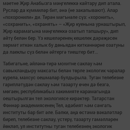
мәетне Җир Анабызга мәңгелеккә кайтару дип атала.
Руслар да күммиләр бит, әнә (не закапывают). Алар
«похоронили» ди. Тирән мәгънәле сүз: «хоронить»,
«сохранить», «охранять» – «Җир куенына урнаштырып,
Җир карамагына мәңгелеккә озатып тапшыру», дип
әйтү белән бер. Үз кешеләренең кешелек дәрәҗәсен
хөрмәт иткән халык бу дөньядан киткәннәрне озатуны
да лаеклы сүз белән әйтергә тиештер бит...
Табигатьне, әйләнә-тирә мохитне саклау һәм
савыкландыру максаты белән төрле экологик чаралар
күрелә, махсус оешмалар булдырыла. Туган телебезне
гарипләтүдән саклау һәм тазарту өчен дә безгә,
мөгаен, республикабыз хакимияте карамагында
оештырылган тел экологиясе кирәктер. Татарстан
Фәннәр академиясенең Тел, әдәбият һәм сәнгать
институты бар бит әле. Бәлки, аңа өстәмә вәкаләтләр
биреп, телебезне саклау, үстерү, тазарту гамәлләрен
йөкләп, ул институтны туган телебезнең экологик