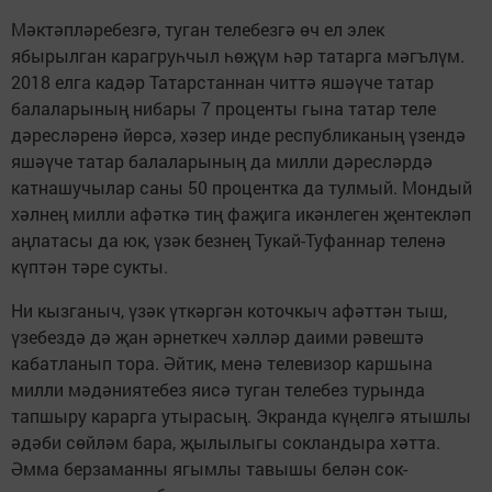
Мәктәпләребезгә, туган телебезгә өч ел элек
ябырылган карагруһчыл һөҗүм һәр татарга мәгълүм.
2018 елга кадәр Татарстаннан читтә яшәүче татар
балаларының нибары 7 проценты гына татар теле
дәресләренә йөрсә, хәзер инде республиканың үзендә
яшәүче татар балаларының да милли дәресләрдә
катнашучылар саны 50 процентка да тулмый. Мондый
хәлнең милли афәткә тиң фаҗига икәнлеген җентекләп
аңлатасы да юк, үзәк безнең Тукай-Туфаннар теленә
күптән тәре сукты.
Ни кызганыч, үзәк үткәргән коточкыч афәттән тыш,
үзебездә дә җан әрнеткеч хәлләр даими рәвештә
кабатланып тора. Әйтик, менә телевизор каршына
милли мәдәниятебез яисә туган телебез турында
тапшыру карарга утырасың. Экранда күңелгә ятышлы
әдәби сөйләм бара, җылылыгы сок­ландыра хәтта.
Әмма берзаманны ягымлы тавышы белән сок­