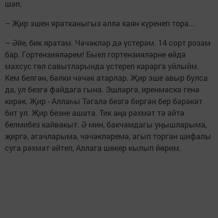
шәп.
– Җир эшен яратканыгыз әллә каян күренеп тора...
– Әйе, бик яратам. Чәчәкләр дә үстерәм. 14 сорт розам
бар. Гортензияләрем! Быел гортензияләрне өйдә
махсус гөл савытларында үстереп карарга уйлыйм.
Кем белгән, бәлки чәчәк атарлар. Җир эше авыр булса
да, ул безгә файдага гына. Эшләргә, иренмәскә генә
кирәк. Җир - Аллаһы Тәгалә безгә биргән бер бәрәкәт
бит ул. Җир безне ашата. Тик аңа рәхмәт тә әйтә
белмибез кайвакыт. Ә мин, бакчамдагы уңышларыма,
җиргә, агачларыма, чәчәкләремә, агып торган шифалы
суга рәхмәт әйтеп, Аллага шөкер кылып йөрим.