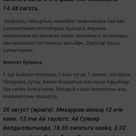
14.48 сәгать.
Шәфкать, сабырлык, мәхәббәт энергиясенә бай көн.
Сәламәтлеккә игътибарлы булырга, йөрәккә
киеренкелек китермәскә кирәк. Ашкайнату әгъзалары,
кан әйләнеше системасы зәгыйфь. Дарулар яхшы
үзләштерелә.
Аппетит булмаса
1 зур бәйләм петрушка, 1 баш суган, 1 лимон, тоз кирәк.
Петрушка, суган, лимон йомшагын вак кына турыйлар,
тоз сибеп, болгаталар. Мондый салат аппетитны ача,
ашкайнатуны яхшырта.
20 август (җомга). Мөхәррәм аеның 12 нче
көне. 13 нче Ай тәүлеге. Ай Сукояр
йолдызлыгында, 18.55 сәгатьтә калка, 2.02