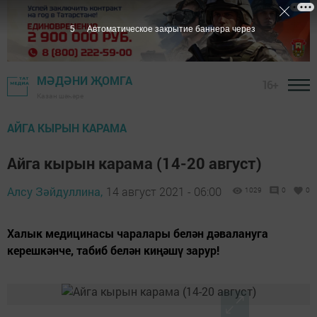
4
Автоматическое закрытие баннера через
МӘДӘНИ ҖОМГА
16+
Казан шәһәре
АЙГА КЫРЫН КАРАМА
Айга кырын карама (14-20 август)
Алсу Зәйдуллина,
14 август 2021 - 06:00
1029
0
0
Халык медицинасы чаралары белән дәвалануга
керешкәнче, табиб белән киңәшү зарур!