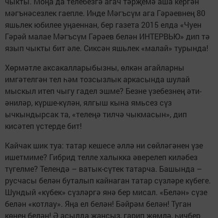
чыкты. Моңа да телебезгә агач тәрҗемә аша кергән
мәгънәсезлек гаепле. Инде Мәгъсүм ага Гәрәевнең 80
яшьлек юбилее уңаеннан, бер газета 2015 елда «Чуен
Гәрәй малае Мәгъсүм Гәрәев белән ИНТЕРВЬЮ» дип тә
язып чыкты бит әле. Сиксән яшьлек «малай» турында!
Хөрмәтле аксакалларыбызны, өлкән агайларны
имгәтелгән тел һәм тозсызлык аркасында шулай
мыскыл итеп чыгу гадел эшме? Безне үзебезнең әти-
әниләр, күрше-күлән, ялгыш кына ямьсез сүз
ычкындырсак та, «телеңә тилчә чыкмасын», дип
кисәтеп үстерде бит!
Кайчак шик туа: татар кешесе әллә ни сөйләгәнен үзе
ишетмиме? Гибрид телле халыкка әверелеп киләбез
түгелме? Телендә – ватык-сүтек татарча. Башында –
русчасы белән буталып кайнаган татар сүзләре күбеге.
Шундый «күбек» сүзләргә янә бер мисал. «Белән» сүзе
белән «котлау». Яңа ел белән! Бәйрәм белән! Туган
көнең белән! Ә асылда җансыз, гарип җөмлә, һичбер