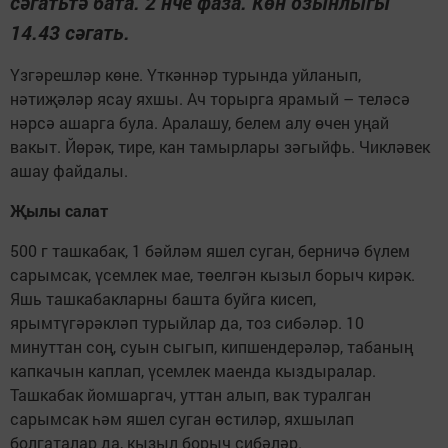
сәгатьтә бата. 2 нче фаза. Көн озынлыгы
14.43 сәгать.
Үзгәрешләр көне. Үткәннәр турында уйланып,
нәтиҗәләр ясау яхшы. Ач торырга ярамый – теләсә
нәрсә ашарга була. Аралашу, белем алу өчен уңай
вакыт. Йөрәк, тире, кан тамырлары зәгыйфь. Чикләвек
ашау файдалы.
Җылы салат
500 г ташкабак, 1 бәйләм яшел суган, берничә бүлем
сарымсак, үсемлек мае, төелгән кызыл борыч кирәк.
Яшь ташкабакларны башта буйга кисеп,
ярымтүгәрәкләп турыйлар да, тоз сибәләр. 10
минуттан соң, суын сыгып, кипшендерәләр, табаның
капкачын каплап, үсемлек маенда кыздыралар.
Ташкабак йомшаргач, уттан алып, вак туралган
сарымсак һәм яшел суган өстиләр, яхшылап
болгаталар да, кызыл борыч сибәләр.