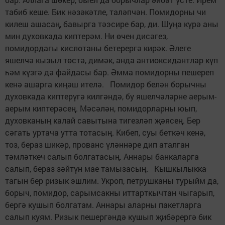
табиб кеше. Бик нәзәкәтле, таләпчән. Помидорны чи
килеш ашасаң, бавырга тәэсире бар, ди. Шуңа күрә аны
мин духовкада киптерәм. Ни өчен дисәгез,
помидордагы кислотаны бетерергә кирәк. Әлеге
яшелчә кызыл төстә, димәк, анда антиоксидантлар күп
һәм күзгә дә файдасы бар. Әмма помидорны пешереп
кенә ашарга киңәш ителә. Помидор белән борычны
духовкада киптерүгә килгәндә, бу яшелчәләрне аерым-
аерым киптерәсең. Мәсәлән, помидорларны юып,
духовканың калай савытына тигезләп җәясең. Бер
сәгать уртача утта тотасың. Кибеп, суы беткәч кенә,
тоз, бераз шикәр, прованс үләннәре дип аталган
тәмләткеч салып болгатасың. Аннары банкаларга
салып, бераз зәйтүн мае тамызасың. Кышкылыкка
тагын бер ризык эшлим. Укроп, петрушканы турыйм да,
борыч, помидор, сарымсакны иттарткычтан чыгарып,
бергә кушып болгатам. Аннары аларны пакетларга
салып куям. Ризык пешергәндә кушып җибәрергә бик