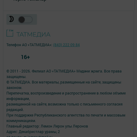
Телефон АО «ТАТМЕДИА»:
(843) 222 09 84
16+
© 2011 - 2026. Филиал АО «ТАТМЕДИА» Мәдәни җомга. Все права
защищены.
© ТАТМЕДИА. Все материалы, размещенные на сайте, защищены
законом.
Перепечатка, воспроизведение и распространение в любом объеме
информации,
размещенной на сайте, возможна только с письменного согласия
редакций.
При поддержке Республиканского агентства по печати и массовым
коммуникациям.
Главный редактор: Лемон Лерон улы Леронов
Адрес: Декабристлар урамы, 2
эл.почта: m-jomga@mail.ru