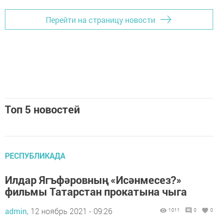
Перейти на страницу новости
Топ 5 новостей
РЕСПУБЛИКАДА
Илдар Ягъфәровның «Исәнмесез?»
фильмы Татарстан прокатына чыга
admin,
12 ноябрь 2021 - 09:26
1011
0
0