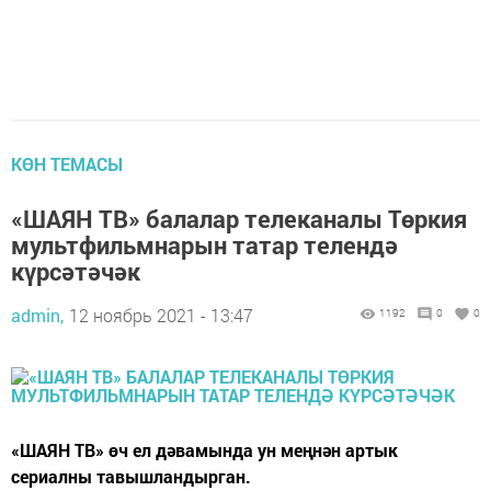
КӨН ТЕМАСЫ
«ШАЯН ТВ» балалар телеканалы Төркия
мультфильмнарын татар телендә
күрсәтәчәк
admin,
12 ноябрь 2021 - 13:47
1192
0
0
«ШАЯН ТВ» өч ел дәвамында ун меңнән артык
сериалны тавышландырган.