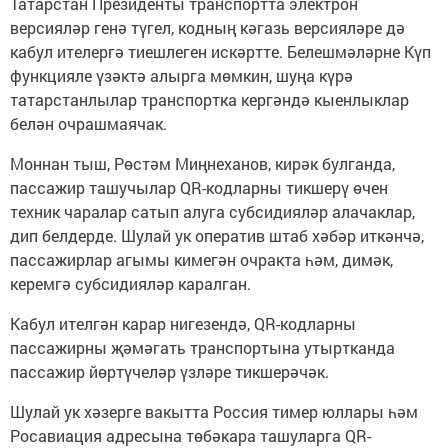
Татарстан Президенты транспортта электрон
версияләр генә түгел, кодның кәгазь версияләре дә
кабул ителергә тиешлеген искәртте. Белешмәләрне Күп
функцияле үзәктә алырга мөмкин, шуңа күрә
татарстанлылар транспортка кергәндә кыенлыклар
белән очрашмаячак.
Моннан тыш, Рөстәм Миңнеханов, кирәк булганда,
пассажир ташучылар QR-кодларны тикшерү өчен
техник чаралар сатып алуга субсидияләр алачаклар,
дип белдерде. Шулай ук оператив штаб хәбәр иткәнчә,
пассажирлар агымы кимегән очракта һәм, димәк,
керемгә субсидияләр каралган.
Кабул ителгән карар нигезендә, QR-кодларны
пассажирны җәмәгать транспортына утыртканда
пассажир йөртүчеләр үзләре тикшерәчәк.
Шулай ук хәзерге вакытта Россия тимер юллары һәм
Росавиация адресына төбәкара ташуларга QR-