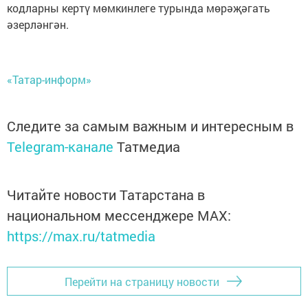
кодларны кертү мөмкинлеге турында мөрәҗәгать
әзерләнгән.
«Татар-информ»
Следите за самым важным и интересным в
Telegram-канале
Татмедиа
Читайте новости Татарстана в
национальном мессенджере MАХ:
https://max.ru/tatmedia
Перейти на страницу новости