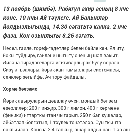
13 ноябрь (шимбә). Рабигүл ахир аеның 8 нче
көне. 10 нчы Ай тәүлеге. Ай Балык­лар
йолдызлыгында, 14.30 сәгатьтә калка. 2 нче
фаза. Көн озынлыгы 8.26 сәгать.
Нәсел, гаилә, гореф-гадәтләр белән бәйле көн. Ял итү,
йокы туйдыру, гаиләне ныгыту өчен иң шәп вакыт.
Әйләнә-тирәдәгеләргә игътибарлырак булу сорала.
Сизү әгъзалары, йөрәк-кан тамырлары системасы,
сөякләр зәгыйфь. Ач тору файдалы.
Хөрмә бәлзәме
Йөрәк авыруларын дәвалау өчен, мондый бәлзәм
әзерлиләр: 200 г инҗир, 300 г лимон, 400 г хөрмәне
(финики) иттарткычтан чыгарып, 250 г бал кушалар,
әйбәтләп болгатып, 1 тәүлек төнәтәләр. Суыткычта
саклыйлар. Көненә 3-4 тапкыр, ашар алдыннан, 1 әр аш