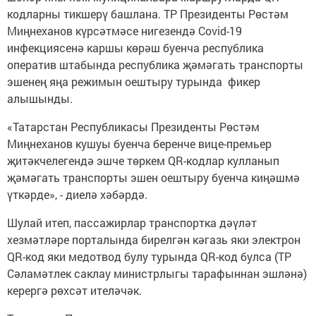
кодларны тикшерү башлана. ТР Президенты Рөстәм
Миңнеханов күрсәтмәсе нигезендә Covid-19
инфекциясенә каршы көрәш буенча республика
оператив штабында республика җәмәгать транспорты
эшенең яңа режимын оештыру турында фикер
алышынды.
«Татарстан Республикасы Президенты Рөстәм
Миңнеханов кушуы буенча беренче вице-премьер
җитәкчелегендә эшче төркем QR-кодлар кулланып
җәмәгать транспорты эшен оештыру буенча киңәшмә
үткәрде», - диелә хәбәрдә.
Шулай итеп, пассажирлар транспортка дәүләт
хезмәтләре порталында бирелгән кәгазь яки электрон
QR-код яки медотвод булу турында QR-код булса (ТР
Сәламәтлек саклау министрлыгы тарафыннан эшләнә)
керергә рөхсәт ителәчәк.