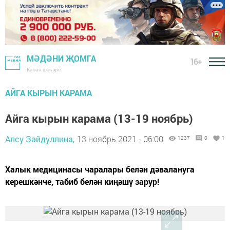
МӘДӘНИ ҖОМГА
16+
Казан шәһәре
АЙГА КЫРЫН КАРАМА
Айга кырын карама (13-19 ноябрь)
Алсу Зәйдуллина,
13 ноябрь 2021 - 06:00
1237
0
1
Халык медицинасы чаралары белән дәвалануга
керешкәнче, табиб белән киңәшү зарур!