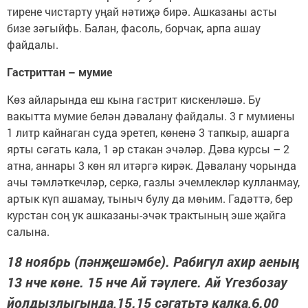
тирене чистарту уңай нәтиҗә бирә. Ашказаны асты
бизе зәгыйфь. Балан, фасоль, борчак, арпа ашау
файдалы.
Гастриттан – мумие
Көз айларында еш кына гастрит кискенләшә. Бу
вакытта мумие белән дәвалану файдалы. 3 г мумиены
1 литр кайнаган суда эретеп, көненә 3 тапкыр, ашарга
ярты сәгать кала, 1 әр стакан эчәләр. Дәва курсы – 2
атна, аннары 3 көн ял итәргә кирәк. Дәвалану чорында
ачы тәмләткечләр, серкә, газлы эчемлекләр кулланмау,
артык күп ашамау, тыныч булу да мөһим. Гадәттә, бер
курстан соң ук ашказаны-эчәк трактының эше җайга
салына.
18 ноябрь (пәнҗешәмбе). Рабигүл ахир аеның
13 нче көне. 15 нче Ай тәүлеге. Ай Үгезбозау
йолдызлыгында,15.15 сәгатьтә калка,6.00