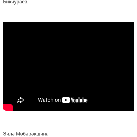
Бикчураев.
Зилә Мөбәрәкшина