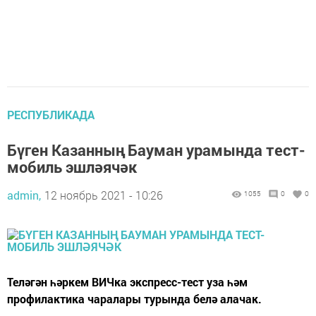
РЕСПУБЛИКАДА
Бүген Казанның Бауман урамында тест-
мобиль эшләячәк
admin,
12 ноябрь 2021 - 10:26
1055
0
0
Теләгән һәркем ВИЧка экспресс-тест уза һәм
профилактика чаралары турында белә алачак.