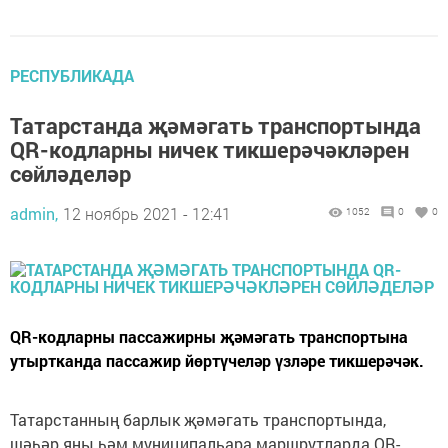
РЕСПУБЛИКАДА
Татарстанда җәмәгать транспортында
QR-кодларны ничек тикшерәчәкләрен
сөйләделәр
admin,
12 ноябрь 2021 - 12:41
1052
0
0
QR-кодларны пассажирны җәмәгать транспортына
утыртканда пассажир йөртүчеләр үзләре тикшерәчәк.
Татарстанның барлык җәмәгать транспортында,
шәһәр яны һәм муниципальара маршрутларда QR-