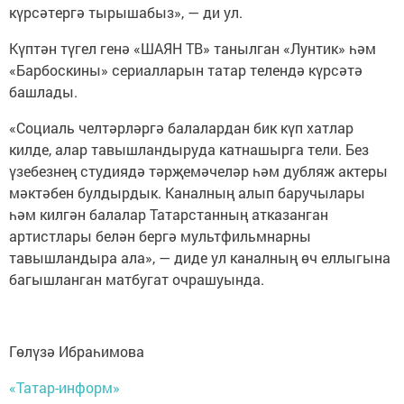
күрсәтергә тырышабыз», — ди ул.
Күптән түгел генә «ШАЯН ТВ» танылган «Лунтик» һәм
«Барбоскины» сериалларын татар телендә күрсәтә
башлады.
«Социаль челтәрләргә балалардан бик күп хатлар
килде, алар тавышландыруда катнашырга тели. Без
үзебезнең студиядә тәрҗемәчеләр һәм дубляж актеры
мәктәбен булдырдык. Каналның алып баручылары
һәм килгән балалар Татарстанның атказанган
артистлары белән бергә мультфильмнарны
тавышландыра ала», — диде ул каналның өч еллыгына
багышланган матбугат очрашуында.
Гөлүзә Ибраһимова
«Татар-информ»