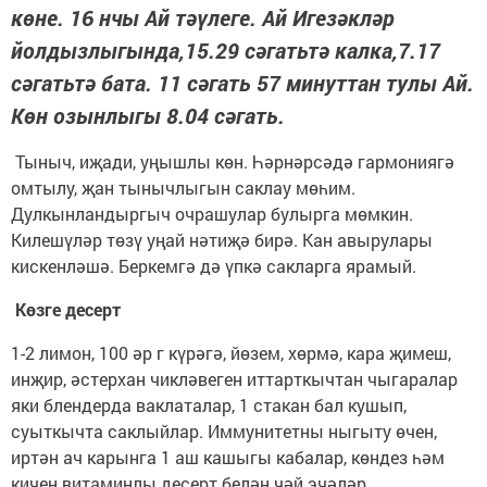
көне. 16 нчы Ай тәүлеге. Ай Игезәкләр
йолдызлыгында,15.29 сәгатьтә калка,7.17
сәгатьтә бата. 11 сәгать 57 минуттан тулы Ай.
Көн озынлыгы 8.04 сәгать.
Тыныч, иҗади, уңышлы көн. Һәрнәрсәдә гармониягә
омтылу, җан тынычлыгын сак­лау мөһим.
Дулкынландыргыч очрашулар булырга мөмкин.
Килешүләр төзү уңай нәтиҗә бирә. Кан авырулары
кискенләшә. Беркемгә дә үпкә сакларга ярамый.
Көзге десерт
1-2 лимон, 100 әр г күрәгә, йөзем, хөрмә, кара җимеш,
инҗир, әстерхан чикләвеген иттарткычтан чыгаралар
яки блендерда ваклаталар, 1 стакан бал кушып,
суыткычта саклыйлар. Иммунитетны ныгыту өчен,
иртән ач карынга 1 аш кашыгы кабалар, көндез һәм
кичен витаминлы десерт белән чәй эчәләр.