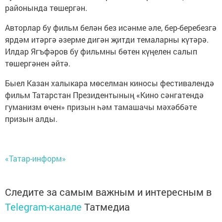
районында төшергән.
Авторлар бу фильм белән без исәнме әле, бер-беребезгә
ярдәм итәргә әзерме дигән җитди темаларны күтәрә.
Илдар Ягъфәров бу фильмны бөтен күңелен салып
төшергәнен әйтә.
Быел Казан халыкара мөселман киносы фестивалендә
фильм Татарстан Президентының «Кино сәнгатендә
гуманизм өчен» призын һәм тамашачы мәхәббәте
призын алды.
«Татар-информ»
Следите за самым важным и интересным в
Telegram-канале
Татмедиа