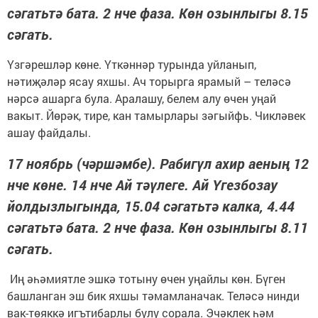
сәгатьтә бата. 2 нче фаза. Көн озынлыгы 8.15
сәгать.
Үзгәрешләр көне. Үткәннәр турында уйланып,
нәтиҗәләр ясау яхшы. Ач торырга ярамый – теләсә
нәрсә ашарга була. Аралашу, белем алу өчен уңай
вакыт. Йөрәк, тире, кан тамырлары зәгыйфь. Чикләвек
ашау файдалы.
17 ноябрь (чәршәмбе). Рабигүл ахир аеның 12
нче көне. 14 нче Ай тәүлеге. Ай Үгезбозау
йолдызлыгында, 15.04 сәгатьтә калка, 4.44
сәгатьтә бата. 2 нче фаза. Көн озынлыгы 8.11
сәгать.
Иң әһәмиятле эшкә тотыну өчен уңайлы көн. Бүген
башланган эш бик яхшы тәмамланачак. Теләсә нинди
вак-төяккә игътибарлы булу сорала. Эчәклек һәм