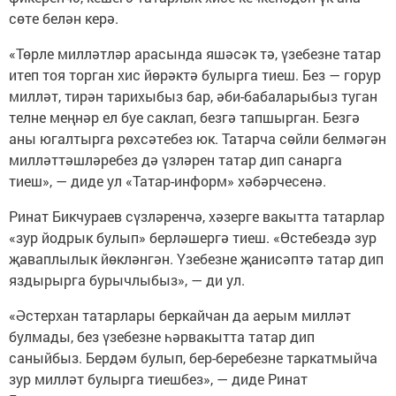
сөте белән керә.
«Төрле милләтләр арасында яшәсәк тә, үзебезне татар
итеп тоя торган хис йөрәктә булырга тиеш. Без — горур
милләт, тирән тарихыбыз бар, әби-бабаларыбыз туган
телне меңнәр ел буе саклап, безгә тапшырган. Безгә
аны югалтырга рөхсәтебез юк. Татарча сөйли белмәгән
милләттәшләребез дә үзләрен татар дип санарга
тиеш», — диде ул «Татар-информ» хәбәрчесенә.
Ринат Бикчураев сүзләренчә, хәзерге вакытта татарлар
«зур йодрык булып» берләшергә тиеш. «Өстебездә зур
җаваплылык йөкләнгән. Үзебезне җанисәптә татар дип
яздырырга бурычлыбыз», — ди ул.
«Әстерхан татарлары беркайчан да аерым милләт
булмады, без үзебезне һәрвакытта татар дип
саныйбыз. Бердәм булып, бер-беребезне таркатмыйча
зур милләт булырга тиешбез», — диде Ринат