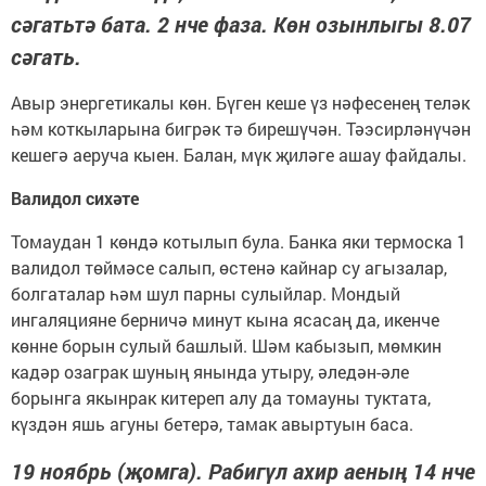
сәгатьтә бата. 2 нче фаза. Көн озынлыгы 8.07
сәгать.
Авыр энергетикалы көн. Бүген кеше үз нәфесенең теләк
һәм коткыларына бигрәк тә бирешүчән. Тәэсирләнүчән
кешегә аеруча кыен. Балан, мүк җиләге ашау файдалы.
Валидол сихәте
Томаудан 1 көндә котылып була. Банка яки термоска 1
валидол төймәсе салып, өстенә кайнар су агызалар,
болгаталар һәм шул парны сулыйлар. Мондый
ингаляцияне берничә минут кына ясасаң да, икенче
көнне борын сулый башлый. Шәм кабызып, мөмкин
кадәр озаграк шуның янында утыру, әледән-әле
борынга якынрак китереп алу да томауны туктата,
күздән яшь агуны бетерә, тамак авыртуын баса.
19 ноябрь (җомга). Рабигүл ахир аеның 14 нче