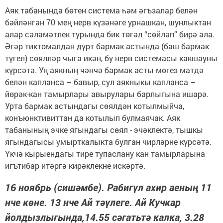
Аяк табанында бөтен система һәм әгъзалар белән
бәйләнгән 70 мең нерв күзәнәге урнашкан, шунлыктан
алар сәламәтлек турында бик төгәл “сөйләп” бирә ала.
Әгәр тиктомалдан дүрт бармак астында (баш бармак
түгел) сөялләр чыга икән, бу нерв системасы какшауны
күрсәтә. Уң аякның чәнчә бармак асты мөгез матдә
белән капланса – бавыр, сул аякныкы кап­ланса –
йөрәк-кан тамырлары авырулары барлыгына ишарә.
Урта бармак астындагы сөялдән котылмыйча,
конъюнктивиттан да котылып булмаячак. Аяк
табанының эчке ягындагы сөял - эчәклектә, тышкы
ягындагысы умырт­калыкта булган чирләрне күрсәтә.
Үкчә кырыендагы тире тупаслану кан тамырларына
игътибар итәргә кирәклекне искәртә.
16 ноябрь (сишәмбе). Рабигүл ахир аеның 11
нче көне. 13 нче Ай тәүлеге. Ай Кучкар
йолдызлыгында,14.55 сәгатьтә калка, 3.28