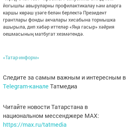
йогышлы авыруларны профилактикалау һәм аларга
каршы көрәш үзәге белән берлектә Президент
грантлары фонды акчалары хисабына тормышка
ашырыла, дип хәбәр иттеләр «Яңа гасыр» хәйрия
оешмасының матбугат хезмәтендә.
«Татар-информ»
Следите за самым важным и интересным в
Telegram-канале
Татмедиа
Читайте новости Татарстана в
национальном мессенджере MАХ:
https://max.ru/tatmedia