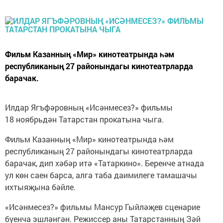
Фильм Казанның «Мир» кинотеатрында һәм
республиканың 27 районындагы кинотеатрларда
барачак.
Илдар Ягъфәровның «Исәнмесез?» фильмы
18 ноябрьдән Татарстан прокатына чыга.
Фильм Казанның «Мир» кинотеатрында һәм
республиканың 27 районындагы кинотеатрларда
барачак, дип хәбәр итә «Татаркино». Беренче атнада
ул көн саен барса, алга таба даимилеге тамашачы
ихтыяҗына бәйле.
«Исәнмесез?» фильмы Мансур Гыйләҗев сценарие
буенча эшләнгән. Режиссер аны Татарстанның Зәй