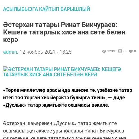
АСЫЛЫБЫЗГА КАЙТЫП БАРЫШЛЫЙ
Әстерхан татары Ринат Бикчураев:
Кешегә татарлык хисе ана сөте белән
керә
admin,
12 ноябрь 2021 - 13:25
1238
0
0
«Төрле милләтләр арасында яшәсәк тә, үзебезне татар
итеп тоя торган хис йөрәктә булырга тиеш», — диде
«Дуслык» татар җәмгыяте оешмасы вәкиле.
Әстерхан шәһәренең «Дуслык» татар җәмгыяте
оешмасы җитәкчесе урынбасары Ринат Бикчураев
фикеренчә, кешегә татарлык хисе кечкенәдән үк ана