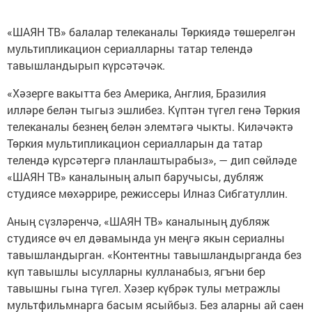
«ШАЯН ТВ» балалар телеканалы Төркиядә төшерелгән
мультипликацион сериалларны татар телендә
тавышландырып күрсәтәчәк.
«Хәзерге вакытта без Америка, Англия, Бразилия
илләре белән тыгыз эшлибез. Күптән түгел генә Төркия
телеканалы безнең белән элемтәгә чыкты. Киләчәктә
Төркия мультипликацион сериалларын да татар
телендә күрсәтергә планлаштырабыз», — дип сөйләде
«ШАЯН ТВ» каналының алып баручысы, дубляж
студиясе мөхәррире, режиссеры Илназ Сибгатуллин.
Аның сүзләренчә, «ШАЯН ТВ» каналының дубляж
студиясе өч ел дәвамында ун меңгә якын сериалны
тавышландырган. «Контентны тавышландырганда без
күп тавышлы ысулларны кулланабыз, ягъни бер
тавышны гына түгел. Хәзер күбрәк тулы метражлы
мультфильмнарга басым ясыйбыз. Без аларны ай саен