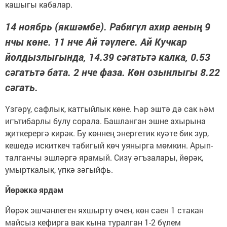
кашыгы кабалар.
14 ноябрь (якшәмбе). Рабигүл ахир аеның 9
нчы көне. 11 нче Ай тәүлеге. Ай Кучкар
йолдызлыгында, 14.39 сәгатьтә калка, 0.53
сәгатьтә бата. 2 нче фаза. Көн озынлыгы 8.22
сәгать.
Үзгәрү, сафлык, катгыйлык көне. Һәр эштә дә сак һәм
игътибарлы булу сорала. Башланган эшне ахырына
җиткерергә кирәк. Бу көннең энергетик куәте бик зур,
кешедә искиткеч табигый көч уянырга мөмкин. Арып-
талганчы эшләргә ярамый. Сизү әгъзалары, йөрәк,
умырткалык, үпкә зәгыйфь.
Йөрәккә ярдәм
Йөрәк эшчәнлеген яхшырту өчен, көн саен 1 стакан
майсыз кефирга вак кына туралган 1-2 бүлем