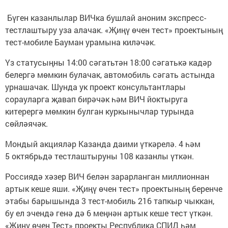
Бүген казанлылар ВИЧка бушлай аноним экспресс-
тестлаштыру уза алачак. «Җиңү өчен тест» проектының
тест-мобиле Бауман урамына киләчәк.
Үз статусыңны 14:00 сәгатьтән 18:00 сәгатькә кадәр
белергә мөмкин булачак, автомобиль сәгать астында
урнашачак. Шунда ук проект консультантлары
сорауларга җавап бирәчәк һәм ВИЧ йоктыруга
китерергә мөмкин булган куркынычлар турында
сөйләячәк.
Мондый акцияләр Казанда даими үткәрелә. 4 һәм
5 октябрьдә тестлаштыруны 108 казанлы үткән.
Россиядә хәзер ВИЧ белән зарарланган миллионнан
артык кеше яши. «Җиңү өчен тест» проектының беренче
этабы барышында 3 тест-мобиль 216 тапкыр чыккан,
бу ел эчендә генә дә 6 меңнән артык кеше тест үткән.
«Җиңү өчен Тест» проекты Республика СПИД һәм