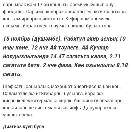
сарымсак һәм 1 чәй кашыгы эремчек кушып эчү
файдалы. Сарымсак йөрәк эшчәнлеген активлаштыра,
кан тамырларын чистарта. Кефир һәм эремчек
аксымы йөрәк өчен төзү материалы булып тора.
15 ноябрь (дүшәмбе). Рабигүл ахир аеның 10
нчы көне. 12 нче Ай тәүлеге. Ай Кучкар
йолдызлыгында,14.47 сәгатьтә калка, 2.11
сәгатьтә бата. 2 нче фаза. Көн озынлыгы 8.18
сәгать.
Шәфкать, сабырлык, мәхәббәт энергиясенә бай көн.
Сәламәтлеккә игътибарлы булырга, йөрәккә
киеренкелек китермәскә кирәк. Ашкайнату әгъзалары,
кан әйләнеше системасы зәгыйфь. Дарулар яхшы
үзләштерелә.
Диагноз куеп була