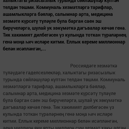
халыктагы ризасызлык турында сөйләшүләр күптән
телдән төшми. Коммуналь хезмәтләргә тарифлар,
ашамлыкларга бәяләр, салымнар арта, медицина
хезмәте күрсәтү түләүле була барган саен эш
бирүчеләргә, шулай ук хөкүмәткә дәгъвалар көчәя генә.
Тик хакимият дилбегәсен үз кулында тоткан түрәләрнең
генә моңа һич исләре китми. Еллык кереме миллионнар
белән исәпләнгән,...
Россиядәге хезмәткә
түләүдәге гаделсезлекләр, халыктагы ризасызлык
турында сөйләшүләр күптән телдән төшми. Коммуналь
хезмәтләргә тарифлар, ашамлыкларга бәяләр,
салымнар арта, медицина хезмәте күрсәтү түләүле
була барган саен эш бирүчеләргә, шулай ук хөкүмәткә
дәгъвалар көчәя генә. Тик хакимият дилбегәсен үз
кулында тоткан түрәләрнең генә моңа һич исләре
китми. Еллык кереме миллионнар белән исәпләнгән,
аена миллион яки ярты миллион сум хезмәт хакы алган