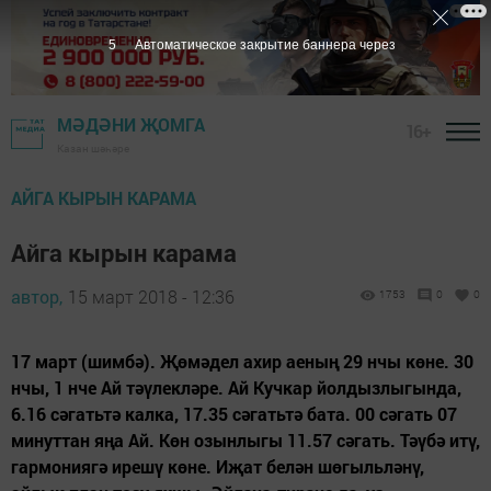
4
Автоматическое закрытие баннера через
МӘДӘНИ ҖОМГА
16+
Казан шәһәре
АЙГА КЫРЫН КАРАМА
Айга кырын карама
автор,
15 март 2018 - 12:36
1753
0
0
17 март (шимбә). Җөмәдел ахир аеның 29 нчы көне. 30
нчы, 1 нче Ай тәүлекләре. Ай Кучкар йолдызлыгында,
6.16 сәгатьтә калка, 17.35 сәгатьтә бата. 00 сәгать 07
минуттан яңа Ай. Көн озынлыгы 11.57 сәгать. Тәүбә итү,
гармониягә ирешү көне. Иҗат белән шөгыльләнү,