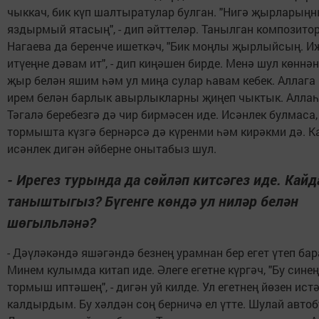
чыккач, бик күп шалтыратулар булган. "Нигә җырларың
яздырмый ятасың", - дип әйттеләр. Танылган композито
Нагаева да беренче ишеткәч, "Бик моңлы җырлыйсың. И
итүеңне дәвам ит", - дип киңәшен бирде. Менә шул көннә
җыр белән яшим һәм ул миңа сулар һавам кебек. Аллага 
ирем белән барлык авырлыкларны җиңеп чыктык. Алла
Тәгалә беребезгә дә чир бирмәсен иде. Исәнлек булмаса,
тормышта күзгә бернәрсә дә күренми һәм кирәкми дә. К
исәнлек дигән әйберне онытабыз шул.
- Ирегез турында да сөйләп китсәгез иде. Кайд
таныштыгыз? Бүгенге көндә ул ниләр белән
шөгыльләнә?
- Дәүләкәндә яшәгәндә безнең урамнан бер егет үтеп бар
Минем кулымда китап иде. Әлеге егетне күргәч, "Бу сине
тормыш иптәшең", - дигән уй килде. Ул егетнең йөзен ист
калдырдым. Бу хәлдән соң берничә ел үтте. Шулай автоб