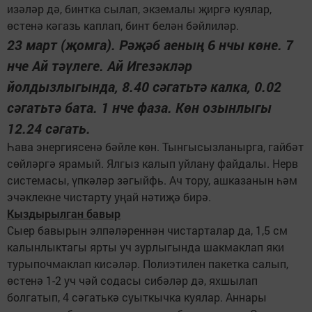
изәләр дә, бинтка сылап, экземалы җиргә куялар,
өстенә кәгазь каплап, бинт белән бәйлиләр.
23 март (җомга). Рәҗәб аеның 6 нчы көне. 7
нче Ай тәүлеге. Ай Игезәкләр
йолдызлыгында, 8.40 сәгатьтә калка, 0.02
сәгатьтә бата. 1 нче фаза. Көн озынлыгы
12.24 сәгать.
Һава энергиясенә бәйле көн. Тынгысызланырга, гайбәт
сөйләргә ярамый. Ялгыз калып уйлану файдалы. Нерв
системасы, үпкәләр зәгыйфь. Ач тору, ашказанын һәм
эчәклекне чистарту уңай нәтиҗә бирә.
Кыздырылган бавыр
Сыер бавырын элпәләреннән чистарталар да, 1,5 см
калынлыктагы ярты уч зурлыгында шакмаклап яки
турыпочмаклап кисәләр. Полиэтилен пакетка салып,
өстенә 1-2 уч чәй содасы сибәләр дә, яхшылап
болгатып, 4 сәгатькә суыткычка куялар. Аннары