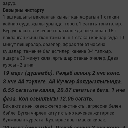
зарур.
Бавырны чистарту
1 аш кашыгы вакланган кычыткан яфрагын 1 стакан
кайнар суда, җылы урында, төреп, 1 сәгать төнәтәләр.
Бер үк вакытта икенче төнәтмәне дә әзерлиләр: 15 г
вакланган кычыткан тамырын 1 стакан кайнар суда 10
минут пешерәләр, сөзәләр, яфрак төнәтмәсенә
кушалар, тәменчә бал өстиләр, көненә 3-4 тапкыр,
ашарга 30 минут кала, яртышар стакан эчәләр. Дәва
курсы - 2 атна.
19 март (дүшәмбе). Рәҗәб аеның 2 нче көне.
3 нче Ай тәүлеге. Ай Кучкар йолдызлыгында,
6.55 сәгатьтә калка, 20.07 сәгатьтә бата. 1 нче
фаза. Көн озынлыгы 12.06 сәгать.
Бик актив көн, хәвеф-хәтәр инстинкты, агрессия белән
бәйле. Бүген чирләп китү ихтыяр көченең җитәрлек
булмавын күрсәтә. Күзләрне арытмаска кирәк.
20 март (сишәмбе). Рәҗәб аеның 3 нче көне. 4