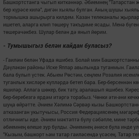
Башкортстанга чыгып киткәннәр. Әбиемнең "Татарстан 
бер күрәсе килә", дигән хыялы булган. Аның шушы хыял
тормышка ашырырга килдем. Казан телеканалы җырл
ишетеп, аларга клип төшерү тәкъдиме ясады. Менә бүген
төшерәчәкбез. Шулар белән дә янып йөрим.
- Тумышыгыз белән кайдан буласыз?
- Гаиләм белән Уфада яшибез. Болай мин Башкортстанн
Дәүләкән районы Иске Яппар авылында туганмын. Гаил
бала булып үстек. Абыем Рөстәм, сеңлем Розалия исемле
туганлык хисләре күпләрдә бетеп бара. Бер-берсеннән к
яшиләр. Аллага шөкер, бик тату, аралашып яшибез. Кирес
бер-беребезгә ярдәм итәргә торабыз. Чөнки әти-әни кеч
шуңа өйрәтте. Әнием Хәлимә Сәрвәр кызы Башкортстан
атказанган укытучысы, Россия Федерациясенең мәгари
отличнигы иде. Әнием мәктәптә булу сәбәпле, мине тәр
әбиемнең өлеше зур булды. Әниемнең әнисе була инде ул
"Кызым, башкорт һәм татар гаиләсендә үсәсең. Татар те