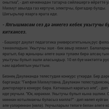
онытма", - дип кечкенәдән татарча сөйләшергә өйрәтте у
Мәхмүт авылда газ кертүче, электрчы, бригадир булды.
Шигырьләр язарга ярата иде.
- Ялгышмасам сез дә әниегез кебек укытучы 
киткәнсез.
- Башкорт дәүләт педагогика университетының рус фило
тәмамладым. Укытучы эше - бик авыр хезмәт. Балаларн
яратып, бар җаныңны әлеге эшкә тулаем бирә алсаң гын
укытучы булып эшли аласыңдыр. 10 ел буе мәктәптә рус
һәм әдәбиятын укыттым.
Безнең Дәүләкәндә телестудия конкурс үткәрде. Бер дәр
барганда: "Гөлфия Мәхмүтовна, Дәүләкән телестудиясен
дикторларга конкурс бара. Катнашып карагыз әле", - дип
иде укучым. "Юк, кирәкми. Укытучы булып кына эшлим. 
миннән котылмакчы буласыз мәллә?" - дип көлеп куйган
әле үзләреннән (көлә). Укучыларым теләге белән әлеге к