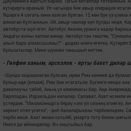
Дәүләкәнгә кайтып барам. Тагын китаплар тотканмын. 
күтәрергә ярамый. Ул чагында бик авыр операция ясаган
Яшәргә 4 сәгать кенә калган булган. 12 көн буе үз-үземә 
алмаган булганмын. Әй, авыр чаклар күп булды инде. К
автобуста шул егет. Автобус безнең урамга кадәр бармы
Андагы юлны каплаганнар. Автобустан төштек. "Сумка
алып бара алмассызмы?" - дидем әлеге егеткә. Күтәреп
булыштылар. Менә шуннан танышып киттек.
- Гөлфия ханым, әрсезлек - ярты бәхет диләр 
- Шунда эндәшмәгән булсам, ирем Рим минеке дә булма
булыр иде (елмая). Рим бик итәгатьле. Бүгенге көндә энә
дәвалаучы табиб. Аның үз клиникасы бар. Аңа Америкад
Европадан, Израильдән киләләр. Салават, Азат исемле ик
үстердек. "Миллионнарга берәү һәм ул сезнең әтиегез. А
хөрмәт итеп үсегез", - дип балаларымны тәрбияләдем. С
хәрби кеше. Азат имам-хатыйб, умарта тоту белән шөгыл
Икесе дә өйләнделәр. Өч оныгыбыз бар.