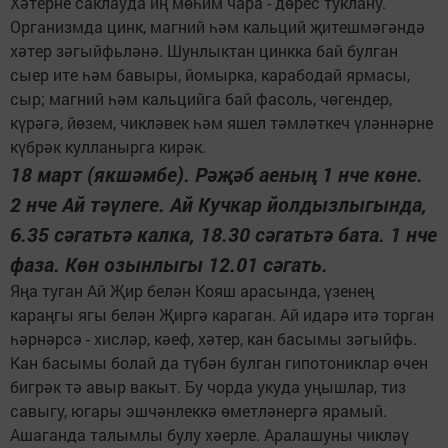
Хәтерне саклауда иң мөһим чара - дөрес туклану.
Организмда цинк, магний һәм кальций җитешмәгәндә
хәтер зәгыйфьләнә. Шунлыктан цинкка бай булган
сыер ите һәм бавыры, йомырка, карабодай ярмасы,
сыр; магний һәм кальцийга бай фасоль, чөгендер,
күрәгә, йөзем, чикләвек һәм яшел тәмләткеч үләннәрне
күбрәк кулланырга кирәк.
18 март (якшәмбе). Рәҗәб аеның 1 нче көне.
2 нче Ай тәүлеге. Ай Кучкар йолдызлыгында,
6.35 сәгатьтә калка, 18.30 сәгатьтә бата. 1 нче
фаза. Көн озынлыгы 12.01 сәгать.
Яңа туган Ай Җир белән Кояш арасында, үзенең
караңгы ягы белән Җиргә караган. Ай идарә итә торган
һәрнәрсә - хисләр, кәеф, хәтер, кан басымы зәгыйфь.
Кан басымы болай да түбән булган гипотониклар өчен
бигрәк тә авыр вакыт. Бу чорда укуда уңышлар, тиз
савыгу, югары эшчәнлеккә өметләнергә ярамый.
Ашаганда талымлы булу хәерле. Аралашуны чикләү