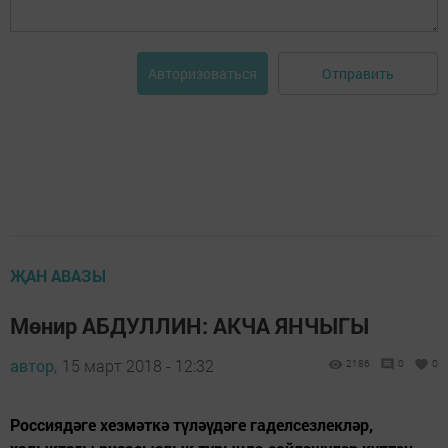
Отправить
Авторизоваться
ҖАН АВАЗЫ
Мөнир АБДУЛЛИН: АКЧА ЯНЧЫГЫ
автор,
15 март 2018 - 12:32
2186
0
0
Россиядәге хезмәткә түләүдәге гаделсезлекләр,