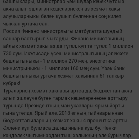
башлыклары, министрлар һәм шулар кебек чутсыз
акча алып эшләгән кешеләрнекен аз хезмәт хакы
алучыларныкы белән кушып бүлгәннән соң килеп
чыккан уртача сан.
Россия Финанс министрлыгы матбугатта шундый
саннар бастырып чыгарды. Финанс министрының
айлык хезмәт хакы аз да түгел, күп тә түгел: 1 миллион
730 сум. Икътисади үсеш министрлыгының элеккеге
башлыгыныкы - 1 миллион 270 мең, энергетика
министрыныкы - 1 миллион 160 мең сум. Үзәк банк
башлыгыныкы уртача хезмәт хакыннан 61 тапкыр
күбрәк!
Түрәләрнең хезмәт хаклары артса да, бюджеттан акча
алып эшләүче бүтән тармак кешеләренекен арттыру
турында Президентның май указлары ярым-йорты
гына үтәлде. Ярый әле, 2018 елның гыйнварыннан
бюджеттагыларның хезмәт хакы 4 процентка артты.
Әлләни күп булмаса да, иш янына куш бу. Чөнки
көндәлек чыгымнардан тыш халыкның әле бурычлар