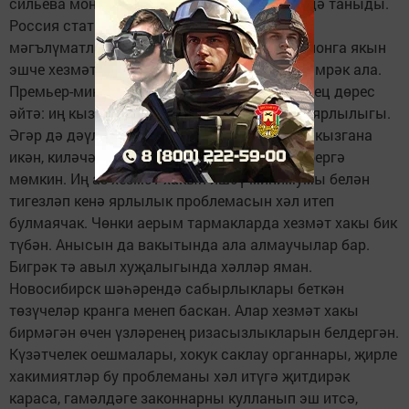
сильева моның гаделсезлек икәнлеген үзе дә таныды.
Россия статистика федераль хезмәте
мәгълүматларына күз салсак, илдә 2 миллионга якын
эшче хезмәт хакын яшәү минимумыннан кимрәк ала.
Премьер-министр урынбасары Ольга Голодец дөрес
әйтә: иң кызганычы - эшли торган кешенең ярлылыгы.
Әгәр дә дәүләт эшләүчеләрдән шулай акча кызгана
икән, киләчәктә ил кадрларга кытлык кичерергә
мөмкин. Иң аз хезмәт хакын яшәү минимумы белән
тигезләп кенә ярлылык проблемасын хәл итеп
булмаячак. Чөнки аерым тармакларда хезмәт хакы бик
түбән. Анысын да вакытында ала алмаучылар бар.
Бигрәк тә авыл хуҗалыгында хәлләр яман.
Новосибирск шәһәрендә сабырлыклары беткән
төзүчеләр кранга менеп баскан. Алар хезмәт хакы
бирмәгән өчен үзләренең ризасызлыкларын белдергән.
Күзәтчелек оешмалары, хокук саклау органнары, җирле
хакимиятләр бу проблеманы хәл итүгә җитдирәк
караса, гамәлдәге законнарны кулланып эш итсә,