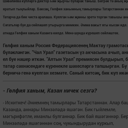
Шәвәлиева күпләргә диктор һәм җырчы буларак таныш. Бигрәк тә аның 
яратып тыңлыйлар. Баксаң, Гөлфия ханымның тамырлары Татарстаннан и
Татарча да бик чиста аралаша. Куелган һәм җанны эретә торган тавышы ан
Сәгатьләр буе да сөйләшеп утырырга мөмкин. Әмма вакыт ягы кысан иде.
атнада Гөлфия ханым Казанга килде. Менә шунда күрешеп сөйләштек.
Гөлфия ханым Россия Федерациясенең Мактау грамотас
бүләкләнгән. "Чал Урал" газетасын үз акчасына ачып, а
ел буе нәшер иткән. "Алтын Урал" премиясен булдырып, 
татар сәхнәсендәге күренекле шәхесләргә тапшырган. Бу
берничә генә куелган хезмәте. Саный китсәң, бик күп икә
- Гөлфия ханым, Казан ничек сезгә?
- Искиткеч! Әниемнең тамырлары Татарстаннан. Алар ба
Казанда, аннары Минзәләдә яшәгән. Бик гыйлемле,
мәгърифәтле, иманлы булганнар. Бик бай яшәгәннәр. Бе
Минзәләдә яшәгәннән соң, чукындырудан куркып,