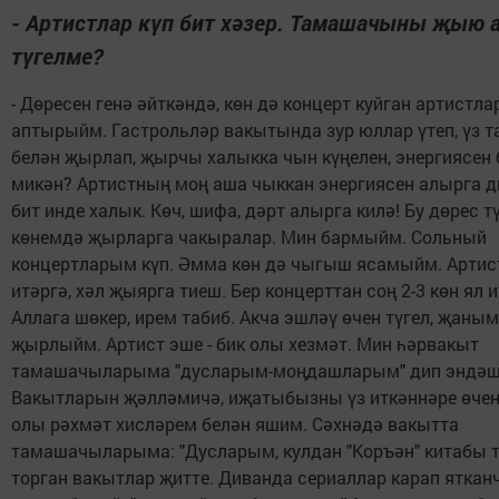
- Артистлар күп бит хәзер. Тамашачыны җыю 
түгелме?
- Дөресен генә әйткәндә, көн дә концерт куйган артистла
аптырыйм. Гастрольләр вакытында зур юллар үтеп, үз
белән җырлап, җырчы халыкка чын күңелен, энергиясен 
микән? Артистның моң аша чыккан энергиясен алырга д
бит инде халык. Көч, шифа, дәрт алырга килә! Бу дөрес т
көнемдә җырларга чакыралар. Мин бармыйм. Сольный
концертларым күп. Әмма көн дә чыгыш ясамыйм. Артис
итәргә, хәл җыярга тиеш. Бер концерттан соң 2-3 көн ял 
Аллага шөкер, ирем табиб. Акча эшләү өчен түгел, җаным
җырлыйм. Артист эше - бик олы хезмәт. Мин һәрвакыт
тамашачыларыма "дусларым-моңдашларым" дип эндәш
Вакытларын җәлләмичә, иҗатыбызны үз иткәннәре өчен
олы рәхмәт хисләрем белән яшим. Сәхнәдә вакытта
тамашачыларыма: "Дусларым, кулдан "Коръән" китабы
торган вакытлар җитте. Диванда сериаллар карап яткан