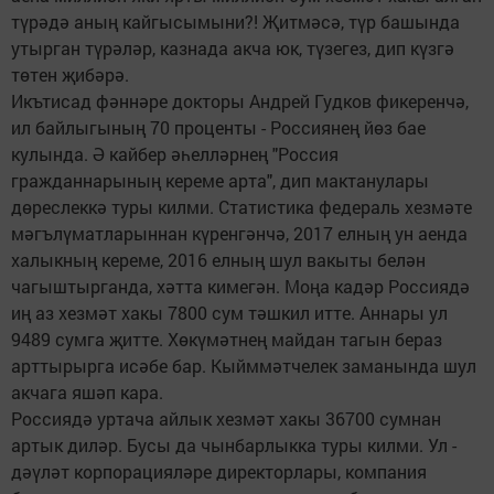
түрәдә аның кайгысымыни?! Җитмәсә, түр башында
утырган түрәләр, казнада акча юк, түзегез, дип күзгә
төтен җибәрә.
Икътисад фәннәре докторы Андрей Гудков фикеренчә,
ил байлыгының 70 проценты - Россиянең йөз бае
кулында. Ә кайбер әһелләрнең "Россия
гражданнарының кереме арта", дип мактанулары
дөреслеккә туры килми. Статистика федераль хезмәте
мәгълүматларыннан күренгәнчә, 2017 елның ун аенда
халыкның кереме, 2016 елның шул вакыты белән
чагыштырганда, хәтта кимегән. Моңа кадәр Россиядә
иң аз хезмәт хакы 7800 сум тәшкил итте. Аннары ул
9489 сумга җитте. Хөкүмәтнең майдан тагын бераз
арттырырга исәбе бар. Кыйммәтчелек заманында шул
акчага яшәп кара.
Россиядә уртача айлык хезмәт хакы 36700 сумнан
артык диләр. Бусы да чынбарлыкка туры килми. Ул -
дәүләт корпорацияләре директорлары, компания