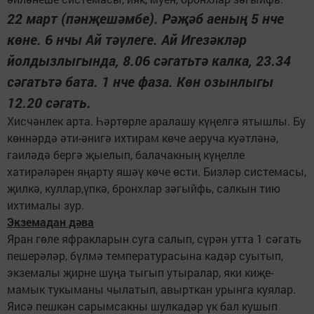
22 март (пәнҗешәмбе). Рәҗәб аеның 5 нче
көне. 6 нчы Ай тәүлеге. Ай Игезәкләр
йолдызлыгында, 8.06 сәгатьтә калка, 23.34
сәгатьтә бата. 1 нче фаза. Көн озынлыгы
12.20 сәгать.
Хисчәнлек арта. Һәртөрле аралашу күңелгә ятышлы. Бу
көннәрдә әти-әнигә ихтирам көче аеруча куәтләнә,
гаиләдә бергә җыелып, балачакның күңелле
хатирәләрен яңарту яшәү көче өсти. Бизләр системасы,
җилкә, куллар,үпкә, бронхлар зәгыйфь, салкын тию
ихтималы зур.
Экземадан дәва
Яран гөле яфракларын суга салып, сүрән утта 1 сәгать
пешерәләр, бүлмә температурасына кадәр суытып,
экземалы җирне шуңа тыгып утыралар, яки киҗе-
мамык тукыманы чылатып, авырткан урынга куялар.
Яисә пешкән сарымсакны шулкадәр үк бал кушып