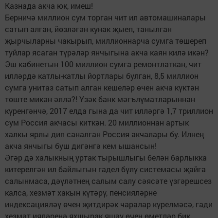
Казнада акча юк, имеш!
Берничә миллион сум торган чит ил автомашиналары
сатып алган, йөзләгән кунак җыеп, танылган
җырчыларны чакырып, миллионнарча сумга төшереп
туйлар ясаган түрәләр янчыгына акча каян килә икән?
Эш кабинетын 100 миллион сумга ремонтлаткан, чит
илләрдә катлы-катлы йортлары булган, 8,5 миллион
сумга унитаз сатып алган кешеләр өчен акча күктән
төште микән әллә?! Үзәк банк мәгълүматларыннан
күренгәнчә, 2017 елда гына да чит илләргә 1,7 триллион
сум Россия акчасы киткән. 20 миллионнан артык
халкы ярлы дип саналган Россия акчалары бу. Илнең
акча янчыгы буш дигәнгә кем ышансын!
Әгәр дә халыкның уртак тырышлыгы белән барлыкка
китерелгән ил байлыгын гадел бүлү системасы җайга
салынмаса, дәүләтнең салым салу сәясәте үзгәрешсез
калса, хезмәт хакын күтәрү, пенсияләрне
индексацияләү өчен җитдирәк чаралар күрелмәсә, гади
хезмәт ияләренә яхшырак яшәү өчен өметләр бик