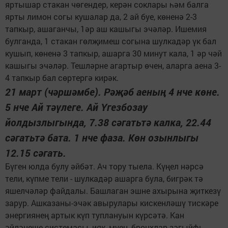
яртышар стакан чөгендер, керән соклары һәм балга
ярты лимон согы кушалар да, 2 ай буе, көненә 2-3
тапкыр, ашаганчы, 1әр аш кашыгы эчәләр. Ишемия
булганда, 1 стакан гөлҗимеш согына шулкадәр үк бал
кушып, көненә 3 тапкыр, ашарга 30 минут кала, 1 әр чәй
кашыгы эчәләр. Тешләрне агартыр өчен, аларга аена 3-
4 тапкыр бал сөртергә кирәк.
21 март (чәршәмбе). Рәҗәб аеның 4 нче көне.
5 нче Ай тәүлеге. Ай Үгезбозау
йолдызлыгында, 7.38 сәгатьтә калка, 22.44
сәгатьтә бата. 1 нче фаза. Көн озынлыгы
12.15 сәгать.
Бүген юлда булу әйбәт. Ач тору тыела. Күңел нәрсә
тели, күпме тели - шулкадәр ашарга була, бигрәк тә
яшелчәләр файдалы. Башлаган эшне ахырына җиткезү
зарур. Ашказаны-эчәк авырулары кискенләшү тискәре
энергиянең артык күп туплануын күрсәтә. Кан
әйләнеше системасы, ияк, муен, бронхлар зәгыйфь.