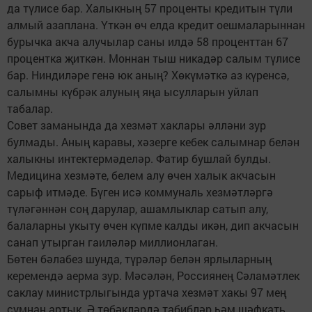
да түлисе бар. Халыкның 57 проценты кредитын түли
алмый азаплана. Үткән өч елда кредит оешмаларыннан
бурычка акча алучылар саны илдә 58 проценттан 67
процентка җиткән. Моннан тыш никадәр салым түлисе
бар. Ниндиләре генә юк аның? Хөкүмәткә аз күренсә,
салымны күбрәк алуның яңа ысулларын уйлап
табалар.
Совет заманында да хезмәт хаклары әлләни зур
булмады. Аның каравы, хәзерге кебек салымнар белән
халыкны интектермәделәр. Фатир бушлай булды.
Медицина хезмәте, белем алу өчен халык акчасын
сарыф итмәде. Бүген исә коммуналь хезмәтләргә
түләгәннән соң дарулар, ашамлыклар сатып алу,
балаларны укыту өчен күпме калды икән, дип акчасын
санап утырган гаиләләр миллионлаган.
Бөтен бәлабез шунда, түрәләр белән ярлыларның
керемендә аерма зур. Мәсәлән, Россиянең Сәламәтлек
саклау министрлыгында уртача хезмәт хакы 97 мең
сумнан артык. Ә төбәкләрдә табибләр һәм шәфкать