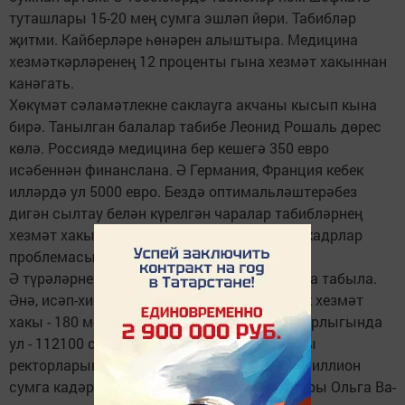
туташлары 15-20 мең сумга эшләп йөри. Табибләр
җитми. Кайберләре һөнәрен алыштыра. Медицина
хезмәткәрләренең 12 проценты гына хезмәт хакыннан
канәгать.
Хөкүмәт сәламәтлекне саклауга акчаны кысып кына
бирә. Танылган балалар табибе Леонид Рошаль дөрес
көлә. Россиядә медицина бер кешегә 350 евро
исәбеннән финанслана. Ә Германия, Франция кебек
илләрдә ул 5000 евро. Бездә оптимальләштерәбез
дигән сылтау белән күрелгән чаралар табибләрнең
хезмәт хакын күтәрүгә йогынты ясамады, кадр­лар
проблемасын хәл итмәде.
Ә түрәләрнең хезмәт хакын күтәрү өчен акча табыла.
Әнә, исәп-хисап палатасында уртача айлык хезмәт
хакы - 180 мең сум, Икътисади үсеш министрлыгында
ул - 112100 сум. Кайбер югары уку йортлары
ректорларының еллык кереме хәтта 195,7 миллион
сумга кадәр җитә. Россия мәгариф министры Ольга Ва­