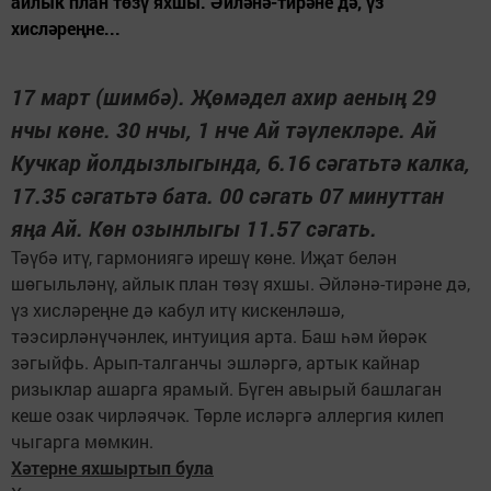
айлык план төзү яхшы. Әйләнә-тирәне дә, үз
хисләреңне...
17 март (шимбә). Җөмәдел ахир аеның 29
нчы көне. 30 нчы, 1 нче Ай тәүлекләре. Ай
Кучкар йолдызлыгында, 6.16 сәгатьтә калка,
17.35 сәгатьтә бата. 00 сәгать 07 минуттан
яңа Ай. Көн озынлыгы 11.57 сәгать.
Тәүбә итү, гармониягә ирешү көне. Иҗат белән
шөгыльләнү, айлык план төзү яхшы. Әйләнә-тирәне дә,
үз хисләреңне дә кабул итү кискенләшә,
тәэсирләнүчәнлек, интуиция арта. Баш һәм йөрәк
зәгыйфь. Арып-талганчы эшләргә, артык кайнар
ризыклар ашарга ярамый. Бүген авырый башлаган
кеше озак чирләячәк. Төрле исләргә аллергия килеп
чыгарга мөмкин.
Хәтерне яхшыртып була