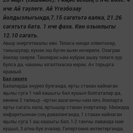
нче Ай тәүлеге. Ай Үгезбозау
йолдызлыгында,7.15 сәгатьтә калка, 21.26
сәгатьтә бата. 1 нче фаза. Көн озынлыгы
12.10 сәгать.
Авыр энергетикалы көн. Теләсә нинди элемтәләр,
танышулар, күмәк эш бүген кыен кичерелә. Озаграк
йоклау хәерле. Тәмлерәк һәм күбрәк ашау теләге зур
булса да, чаманы югалтмаска кирәк. Ач торырга
ярамый.
Бал сихәте
Балаларда энурез булганда, ярты стакан кайнаган
җылы суга 1 чәй кашыгы бал кушып болгаталар да,
көненә 2 тапкыр - иртән ашаганчы һәм кич, йокларга
ярты сәгать кала, яртышар стакан эчертәләр. Миокард
инфарктыннан соң дәваланганда, 1 стакан кайнаган
җылы суга 1 аш кашыгы бал, 1-2 тамчы лаванда мае
кушып, 3 атна буе эчәләр. Гипертония интектергәндә,