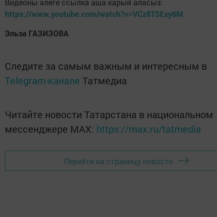
Видеоны әлеге ссылка аша карый аласыз:
https://www.youtube.com/watch?v=VCz8TSExy6M
Эльза ГАЗИЗОВА
Следите за самым важным и интересным в
Telegram-канале
Татмедиа
Читайте новости Татарстана в национальном
мессенджере MАХ:
https://max.ru/tatmedia
Перейти на страницу новости