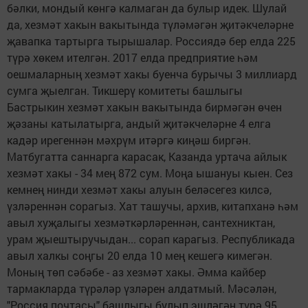
бәлки, мондый көнгә калмаган да булыр идек. Шулай
да, хезмәт хакын вакытында түләмәгән җитәкчеләрне
җавапка тартырга тырышалар. Россиядә бер елда 225
түрә хөкем ителгән. 2017 елда предприятие һәм
оешмаларның хезмәт хакы буенча бурычы 3 миллиард
сумга җыелган. Тикшерү комитеты башлыгы
Бастрыкин хезмәт хакын вакытында бирмәгән өчен
җәзаны катылатырга, андый җитәкчеләрне 4 елга
кадәр ирегеннән мәхрүм итәргә киңәш биргән.
Матбугатта саннарга карасак, Казанда уртача айлык
хезмәт хакы - 34 мең 872 сум. Моңа ышануы кыен. Сез
кемнең нинди хезмәт хакы алуын беләсегез килсә,
үзләреннән сорагыз. Хат ташучы, архив, китапханә һәм
авыл хуҗалыгы хезмәткәрләреннән, сантехниктан,
урам җыештыручыдан... сорап карагыз. Республикада
авыл халкы соңгы 20 елда 10 мең кешегә кимегән.
Моның төп сәбәбе - аз хезмәт хакы. Әмма кайбер
тармакларда түрәләр үзләрен алдатмый. Мәсәлән,
"Россия почтасы" башлыгы булып эшләгән түрә 95