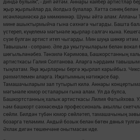
диндә булыйк", - дип әйтәм. Аннары кайбер артистлар бе
җыр җырлыйлар да, йолдыз булалар. Хәтта синең белән
исәнләшмәскә дә мөмкиннәр. Шуны әйтә алам: Аллаһы 
мине ашыктырмыйча гына сәхнәгә чыгарды. Башта ба
үстереп, күңелемә мәгънәле җырлар салгач кына. Кешег
сүзе булган артист итеп чыгарды. Мин шуңа шөкер итәм.
Тавышым - сопрано. Әле дә укытучыларым белән вокал 
шөгыльләнәбез. Тәнзилә Кәримова, Башкорстанның хал
артисткасы Галия Солтанова. Аларга һәрдаим тавышы
тыңлатам. Яңа җырларны бергә җырлап карыйбыз. Чикс
рәхмәтлемен аларга. Иҗатымның нәтиҗәсе бар.
Тамашачыларым зал тутырып килә. Аннары концертым
мәгънәле юмор осталарын гына алам. Ул да булса,
Башкортстанның халык артисткасы Лилия Фатыйхова. У
һәм башкорт сәхнәсендә профессиональ акыллы скетчл
сөйли. Билдән түбән юмор сөйләтеп, тамашачының зәв
бозарга теләмим. Андый бозык белән бөтен дөнья тулган
Әхлак дигән төшенчәне онытмасак иде.