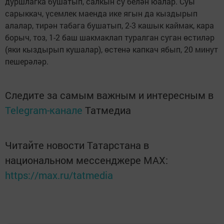
дуршлагка бушатып, салкын су белән юалар. Суы
сарыккач, үсемлек маенда ике ягын да кыздырып
алалар, тирән табага бушатып, 2-3 кашык каймак, кара
борыч, тоз, 1-2 баш шакмаклап туралган суган өстиләр
(яки кыздырып кушалар), өстенә капкач ябып, 20 минут
пешерәләр.
Следите за самым важным и интересным в
Telegram-канале
Татмедиа
Читайте новости Татарстана в
национальном мессенджере MАХ:
https://max.ru/tatmedia