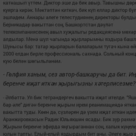
катнашып үттем. Диктор эше дә бик авыр. Тавышны дөр
куярга кирәк. Мәктәптән киткәч, бик күп еллар диктор б
эшләдем. Аннары әлеге телестудиянең директоры булды
Берникадәр вакыттан соң, Башкортстан дәүләт
телекомпаниясенең авыл хуҗалыгы редакциясенә мөхәр
алдылар. Менә шул чагында җырларымны яздыра баш
Шунысы бар: татар җырларын балаларым тугач кына өй
2000 елдан бирле профессиональ сәхнәдә. Сольный кон
кую белән шөгыльләнәм.
- Гөлфия ханым, сез автор-башкаручы да бит. Иң
беренче иҗат иткән җырыгызны хәтерлисезме?
- Әлбәттә. Ул бик тетрәндергеч вакытта иҗат ителде. "Я
бар әле" дигән беренче җырым ирем реанимациядә ятка
вакытта туды. Көен дә, сүзләрен дә үзем иҗат иткән иде
Аранжировкасын Радик Юльякшин ясады. Бик зур рәхмәт
Җырым беренче эфирда яңгыраганнан соң, халык күңеле
юлын тапты. Елый-елый яздырдым бит аны. Әлеге җыр 