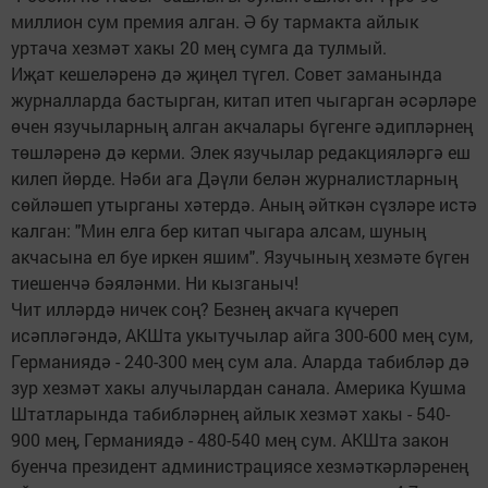
миллион сум премия алган. Ә бу тармакта айлык
уртача хезмәт хакы 20 мең сумга да тулмый.
Иҗат кешеләренә дә җиңел түгел. Совет заманында
журналларда бастырган, китап итеп чыгарган әсәрләре
өчен язучыларның алган акчалары бүгенге әдипләрнең
төшләренә дә керми. Элек язучылар редакцияләргә еш
килеп йөрде. Нәби ага Дәүли белән журналистларның
сөйләшеп утырганы хәтердә. Аның әйткән сүзләре истә
калган: "Мин елга бер китап чыгара алсам, шуның
акчасына ел буе иркен яшим". Язучының хезмәте бүген
тиешенчә бәяләнми. Ни кызганыч!
Чит илләрдә ничек соң? Безнең акчага күчереп
исәпләгәндә, АКШ­та укытучылар айга 300-600 мең сум,
Германиядә - 240-300 мең сум ала. Аларда табибләр дә
зур хезмәт хакы алучылардан санала. Америка Кушма
Штатларында табибләрнең айлык хезмәт хакы - 540-
900 мең, Германиядә - 480-540 мең сум. АКШта закон
буенча президент администрациясе хезмәткәрләренең