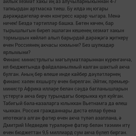
айлык хезмәт хакы иң аз алучыларныкыннан 4-7
тапкырдан артмаска тиеш. Бу илдә иң югары
дәрәҗәдәгеләр өчен конгресс карар чыгара. Менә
ничек! Бездә тәртипләр башка. Бөтен көчен, бар
тырышлыгын биреп эшләгән кешенең хезмәт хакын
тормышын көйләп алып барырдай дәрәҗәгә җиткерү
өчен Россиянең акчасы юкмыни? Без шулкадәр
ярлымыни?
Финанс министрлыгы мәгълүматларыннан күренгәнчә,
ил бюджетында файдаланылмый калган шактый акча
булган. Аның бер өлеше инде кайбер дәүләтләрнең
финанс хәлен яхшырту өчен бирелгән. Әйтик, премьер-
министр Африка илләре белән сәүдә багланышларын
үстерүгә акча бирү турындагы боерыкка кул куйган.
Табигый бәла-казаларга юлыккан Вьетнамга да өлеш
чыккан. Россия гражданнары дистә еллар буена
ипотекага алган фатир өчен акча түләп азаплана, ә
Дмитрий Медведев түрәләрне фатир белән тәэмин итү
өчен бюджеттан 9,5 миллиард сум акча бүлеп биргән.