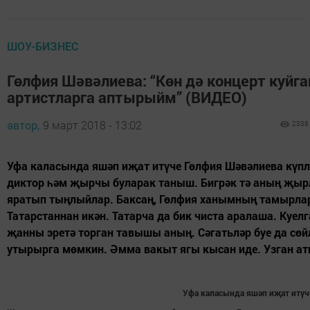
ШОУ-БИЗНЕС
Гөлфия Шәвәлиева: “Көн дә концерт куйга
артистларга аптырыйм” (ВИДЕО)
автор,
9 март 2018 - 13:02
2338
Уфа каласында яшәп иҗат итүче Гөлфия Шәвәлиева күпл
диктор һәм җырчы буларак таныш. Бигрәк тә аның җы
яратып тыңлыйлар. Баксаң, Гөлфия ханымның тамырл
Татарстаннан икән. Татарча да бик чиста аралаша. Куел
җанны эретә торган тавышы аның. Сәгатьләр буе да сө
утырырга мөмкин. Әмма вакыт ягы кысан иде. Узган атн
Уфа каласында яшәп иҗат итүч